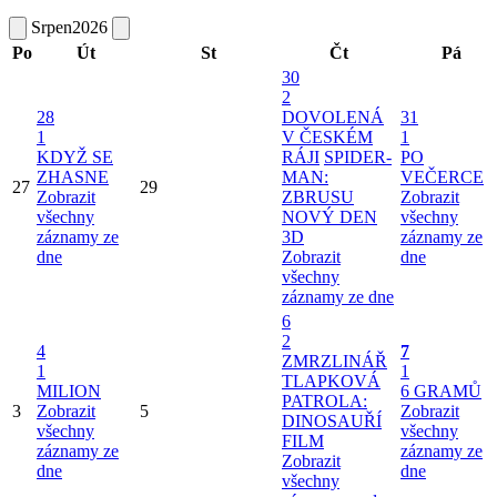
Srpen
2026
Po
Út
St
Čt
Pá
30
2
28
DOVOLENÁ
31
1
V ČESKÉM
1
KDYŽ SE
RÁJI
SPIDER-
PO
ZHASNE
MAN:
VEČERCE
27
29
Zobrazit
ZBRUSU
Zobrazit
všechny
NOVÝ DEN
všechny
záznamy ze
3D
záznamy ze
dne
Zobrazit
dne
všechny
záznamy ze dne
6
2
4
7
ZMRZLINÁŘ
1
1
TLAPKOVÁ
MILION
6 GRAMŮ
PATROLA:
3
Zobrazit
5
Zobrazit
DINOSAUŘÍ
všechny
všechny
FILM
záznamy ze
záznamy ze
Zobrazit
dne
dne
všechny