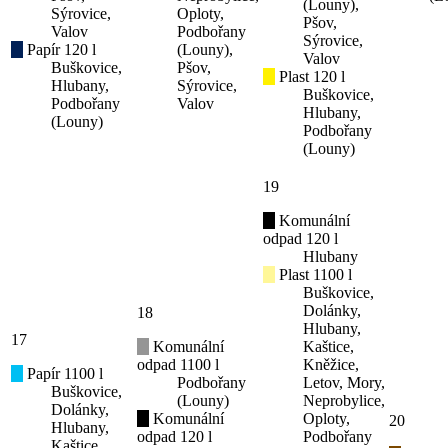
(Louny),
Sýrovice,
Oploty,
Pšov,
Valov
Podbořany
Sýrovice,
Papír 120 l
(Louny),
Valov
Buškovice,
Pšov,
Plast 120 l
Hlubany,
Sýrovice,
Buškovice,
Podbořany
Valov
Hlubany,
(Louny)
Podbořany
(Louny)
19
Komunální
odpad 120 l
Hlubany
Plast 1100 l
Buškovice,
Dolánky,
18
Hlubany,
17
Komunální
Kaštice,
odpad 1100 l
Kněžice,
Papír 1100 l
Podbořany
Letov, Mory,
Buškovice,
(Louny)
Neprobylice,
Dolánky,
Komunální
Oploty,
20
Hlubany,
odpad 120 l
Podbořany
Kaštice,