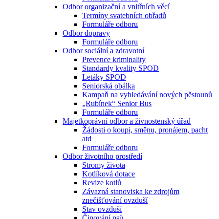
Odbor organizační a vnitřních věcí
Termíny svatebních obřadů
Formuláře odboru
Odbor dopravy
Formuláře odboru
Odbor sociální a zdravotní
Prevence kriminality
Standardy kvality SPOD
Letáky SPOD
Seniorská obálka
Kampaň na vyhledávání nových pěstounů
„Rubínek“ Senior Bus
Formuláře odboru
Majetkoprávní odbor a živnostenský úřad
Žádosti o koupi, směnu, pronájem, pacht
atd
Formuláře odboru
Odbor životního prostředí
Stromy života
Kotlíková dotace
Revize kotlů
Závazná stanoviska ke zdrojům
znečišťování ovzduší
Stav ovzduší
Čipování psů