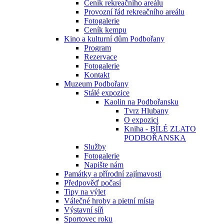
Ceník rekreačního areálu
Provozní řád rekreačního areálu
Fotogalerie
Ceník kempu
Kino a kulturní dům Podbořany
Program
Rezervace
Fotogalerie
Kontakt
Muzeum Podbořany
Stálé expozice
Kaolin na Podbořansku
Tvrz Hlubany
O expozici
Kniha - BÍLÉ ZLATO
PODBOŘANSKA
Služby
Fotogalerie
Napište nám
Památky a přírodní zajímavosti
Předpověď počasí
Tipy na výlet
Válečné hroby a pietní místa
Výstavní síň
Sportovec roku