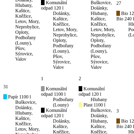
Komunální
Buškovice,
27
Hlubany,
odpad 120 l
Dolánky,
Kaštice,
Dolánky,
Hlubany,
Bio 12
Kněžice,
Kaštice,
Kaštice,
Bio 240 l
Letov, Mory,
Kněžice,
Kněžice,
Hl
Neprobylice,
Letov, Mory,
Letov, Mory,
Po
Oploty,
Neprobylice,
Neprobylice,
(L
Podbořany
Oploty,
Oploty,
(Louny),
Podbořany
Podbořany
Pšov,
(Louny),
(Louny),
Sýrovice,
Pšov,
Pšov,
Valov
Sýrovice,
Sýrovice,
Valov
Valov
1
2
31
Komunální
Komunální
odpad 1100 l
odpad 120 l
Papír 1100 l
Podbořany
Hlubany
Buškovice,
(Louny)
Plast 1100 l
Dolánky,
Komunální
Buškovice,
3
Hlubany,
odpad 120 l
Dolánky,
Kaštice,
Dolánky,
Hlubany,
Bio 12
Kněžice,
Kaštice,
Kaštice,
Bio 240 l
Letov, Mory,
Kněžice,
Kněžice,
Hl