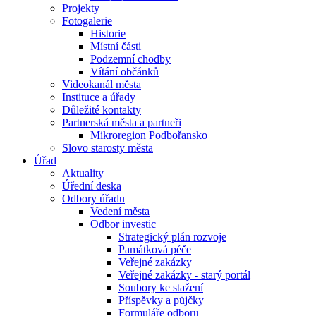
Projekty
Fotogalerie
Historie
Místní části
Podzemní chodby
Vítání občánků
Videokanál města
Instituce a úřady
Důležité kontakty
Partnerská města a partneři
Mikroregion Podbořansko
Slovo starosty města
Úřad
Aktuality
Úřední deska
Odbory úřadu
Vedení města
Odbor investic
Strategický plán rozvoje
Památková péče
Veřejné zakázky
Veřejné zakázky - starý portál
Soubory ke stažení
Příspěvky a půjčky
Formuláře odboru