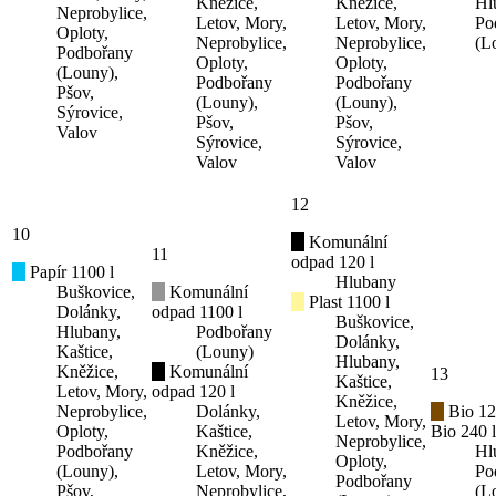
Kněžice,
Kněžice,
Hl
Neprobylice,
Letov, Mory,
Letov, Mory,
Po
Oploty,
Neprobylice,
Neprobylice,
(L
Podbořany
Oploty,
Oploty,
(Louny),
Podbořany
Podbořany
Pšov,
(Louny),
(Louny),
Sýrovice,
Pšov,
Pšov,
Valov
Sýrovice,
Sýrovice,
Valov
Valov
12
10
Komunální
11
odpad 120 l
Papír 1100 l
Hlubany
Buškovice,
Komunální
Plast 1100 l
Dolánky,
odpad 1100 l
Buškovice,
Hlubany,
Podbořany
Dolánky,
Kaštice,
(Louny)
Hlubany,
Kněžice,
Komunální
13
Kaštice,
Letov, Mory,
odpad 120 l
Kněžice,
Neprobylice,
Dolánky,
Bio 12
Letov, Mory,
Oploty,
Kaštice,
Bio 240 l
Neprobylice,
Podbořany
Kněžice,
Hl
Oploty,
(Louny),
Letov, Mory,
Po
Podbořany
Pšov,
Neprobylice,
(L