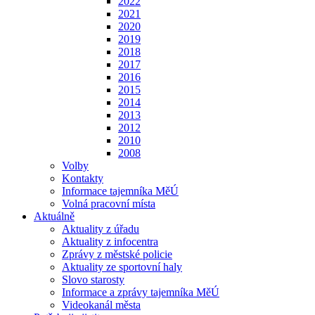
2022
2021
2020
2019
2018
2017
2016
2015
2014
2013
2012
2010
2008
Volby
Kontakty
Informace tajemníka MěÚ
Volná pracovní místa
Aktuálně
Aktuality z úřadu
Aktuality z infocentra
Zprávy z městské policie
Aktuality ze sportovní haly
Slovo starosty
Informace a zprávy tajemníka MěÚ
Videokanál města