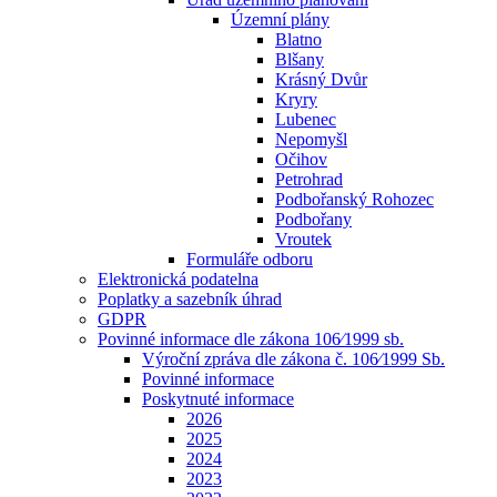
Územní plány
Blatno
Blšany
Krásný Dvůr
Kryry
Lubenec
Nepomyšl
Očihov
Petrohrad
Podbořanský Rohozec
Podbořany
Vroutek
Formuláře odboru
Elektronická podatelna
Poplatky a sazebník úhrad
GDPR
Povinné informace dle zákona 106⁄1999 sb.
Výroční zpráva dle zákona č. 106⁄1999 Sb.
Povinné informace
Poskytnuté informace
2026
2025
2024
2023