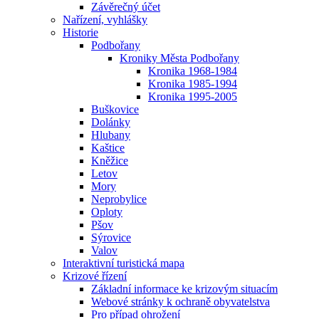
Závěrečný účet
Nařízení, vyhlášky
Historie
Podbořany
Kroniky Města Podbořany
Kronika 1968-1984
Kronika 1985-1994
Kronika 1995-2005
Buškovice
Dolánky
Hlubany
Kaštice
Kněžice
Letov
Mory
Neprobylice
Oploty
Pšov
Sýrovice
Valov
Interaktivní turistická mapa
Krizové řízení
Základní informace ke krizovým situacím
Webové stránky k ochraně obyvatelstva
Pro případ ohrožení