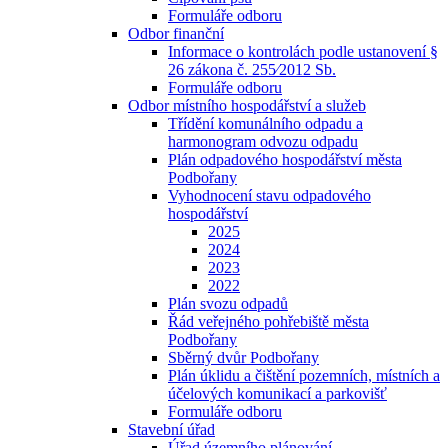
Formuláře odboru
Odbor finanční
Informace o kontrolách podle ustanovení §
26 zákona č. 255⁄2012 Sb.
Formuláře odboru
Odbor místního hospodářství a služeb
Třídění komunálního odpadu a
harmonogram odvozu odpadu
Plán odpadového hospodářství města
Podbořany
Vyhodnocení stavu odpadového
hospodářství
2025
2024
2023
2022
Plán svozu odpadů
Řád veřejného pohřebiště města
Podbořany
Sběrný dvůr Podbořany
Plán úklidu a čištění pozemních, místních a
účelových komunikací a parkovišť
Formuláře odboru
Stavební úřad
Úřad územního plánování