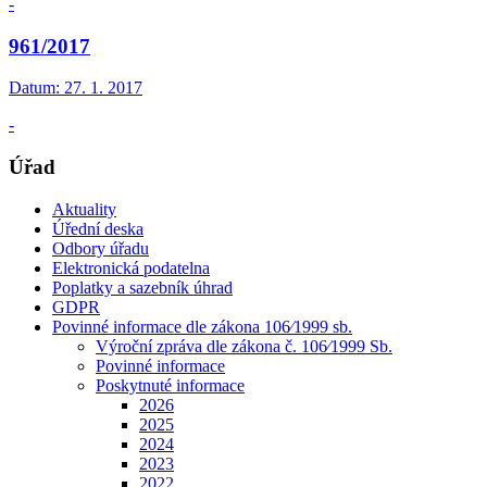
-
961/2017
Datum:
27. 1. 2017
-
Úřad
Aktuality
Úřední deska
Odbory úřadu
Elektronická podatelna
Poplatky a sazebník úhrad
GDPR
Povinné informace dle zákona 106⁄1999 sb.
Výroční zpráva dle zákona č. 106⁄1999 Sb.
Povinné informace
Poskytnuté informace
2026
2025
2024
2023
2022