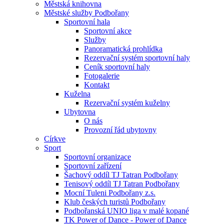
Městská knihovna
Městské služby Podbořany
Sportovní hala
Sportovní akce
Služby
Panoramatická prohlídka
Rezervační systém sportovní haly
Ceník sportovní haly
Fotogalerie
Kontakt
Kuželna
Rezervační systém kuželny
Ubytovna
O nás
Provozní řád ubytovny
Církve
Sport
Sportovní organizace
Sportovní zařízení
Šachový oddíl TJ Tatran Podbořany
Tenisový oddíl TJ Tatran Podbořany
Mocní Tuleni Podbořany z.s.
Klub českých turistů Podbořany
Podbořanská UNIO liga v malé kopané
TK Power of Dance - Power of Dance