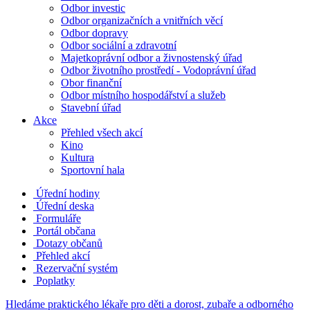
Odbor investic
Odbor organizačních a vnitřních věcí
Odbor dopravy
Odbor sociální a zdravotní
Majetkoprávní odbor a živnostenský úřad
Odbor životního prostředí - Vodoprávní úřad
Obor finanční
Odbor místního hospodářství a služeb
Stavební úřad
Akce
Přehled všech akcí
Kino
Kultura
Sportovní hala
Úřední hodiny
Úřední deska
Formuláře
Portál občana
Dotazy občanů
Přehled akcí
Rezervační systém
Poplatky
Hledáme praktického lékaře pro děti a dorost, zubaře a odborného