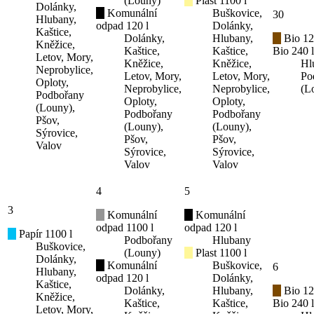
(Louny)
Plast 1100 l
Dolánky,
Komunální
Buškovice,
30
Hlubany,
odpad 120 l
Dolánky,
Kaštice,
Dolánky,
Hlubany,
Bio 12
Kněžice,
Kaštice,
Kaštice,
Bio 240 l
Letov, Mory,
Kněžice,
Kněžice,
Hl
Neprobylice,
Letov, Mory,
Letov, Mory,
Po
Oploty,
Neprobylice,
Neprobylice,
(L
Podbořany
Oploty,
Oploty,
(Louny),
Podbořany
Podbořany
Pšov,
(Louny),
(Louny),
Sýrovice,
Pšov,
Pšov,
Valov
Sýrovice,
Sýrovice,
Valov
Valov
4
5
3
Komunální
Komunální
odpad 1100 l
odpad 120 l
Papír 1100 l
Podbořany
Hlubany
Buškovice,
(Louny)
Plast 1100 l
Dolánky,
Komunální
Buškovice,
6
Hlubany,
odpad 120 l
Dolánky,
Kaštice,
Dolánky,
Hlubany,
Bio 12
Kněžice,
Kaštice,
Kaštice,
Bio 240 l
Letov, Mory,