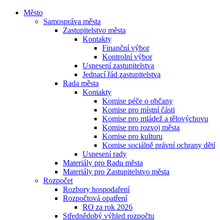
Město
Samospráva města
Zastupitelstvo města
Kontakty
Finanční výbor
Kontrolní výbor
Usnesení zastupitelstva
Jednací řád zastupitelstva
Rada města
Kontakty
Komise péče o občany
Komise pro místní části
Komise pro mládež a tělovýchovu
Komise pro rozvoj města
Komise pro kulturu
Komise sociálně právní ochrany dětí
Usnesení rady
Materiály pro Radu města
Materiály pro Zastupitelstvo města
Rozpočet
Rozbory hospodaření
Rozpočtová opatření
RO za rok 2026
Střednědobý výhled rozpočtu