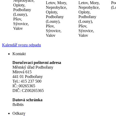
Neprobylice,
Letov, Mory,
Letov, Mory,
Po
Oploty,
Neprobylice,
Neprobylice,
(L
Podbořany
Oploty,
Oploty,
(Louny),
Podbořany
Podbořany
Pšov,
(Louny),
(Louny),
Sýrovice,
Pšov,
Pšov,
Valov
Sýrovice,
Sýrovice,
Valov
Valov
Kalendář svozu odpadu
Kontakt
Doručovací poštovní adresa
Městský úřad Podbořany
Mírová 615
441 01 Podbořany
Tel.: 415 237 500
IČ: 00265365
DIČ: CZ00265365
Datová schránka
fh4btis
Odkazy