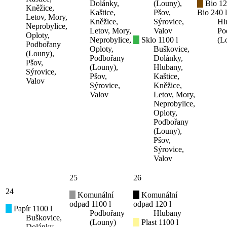
Dolánky,
(Louny),
Bio 12
Kněžice,
Kaštice,
Pšov,
Bio 240 l
Letov, Mory,
Kněžice,
Sýrovice,
Hl
Neprobylice,
Letov, Mory,
Valov
Po
Oploty,
Neprobylice,
Sklo 1100 l
(L
Podbořany
Oploty,
Buškovice,
(Louny),
Podbořany
Dolánky,
Pšov,
(Louny),
Hlubany,
Sýrovice,
Pšov,
Kaštice,
Valov
Sýrovice,
Kněžice,
Valov
Letov, Mory,
Neprobylice,
Oploty,
Podbořany
(Louny),
Pšov,
Sýrovice,
Valov
25
26
24
Komunální
Komunální
odpad 1100 l
odpad 120 l
Papír 1100 l
Podbořany
Hlubany
Buškovice,
(Louny)
Plast 1100 l
Dolánky,