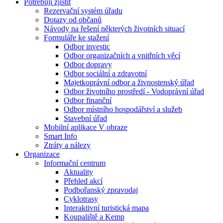
Potřebuji zjistit
Rezervační systém úřadu
Dotazy od občanů
Návody na řešení některých životních situací
Formuláře ke stažení
Odbor investic
Odbor organizačních a vnitřních věcí
Odbor dopravy
Odbor sociální a zdravotní
Majetkoprávní odbor a živnostenský úřad
Odbor životního prostředí - Vodoprávní úřad
Odbor finanční
Odbor místního hospodářství a služeb
Stavební úřad
Mobilní aplikace V obraze
Smart Info
Ztráty a nálezy
Organizace
Informační centrum
Aktuality
Přehled akcí
Podbořanský zpravodaj
Cyklotrasy
Interaktivní turistická mapa
Koupaliště a Kemp