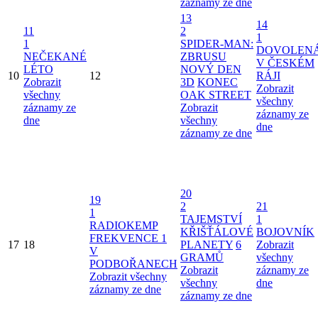
záznamy ze dne
13
14
11
2
1
1
SPIDER-MAN:
DOVOLEN
NEČEKANÉ
ZBRUSU
V ČESKÉM
LÉTO
NOVÝ DEN
10
12
RÁJI
Zobrazit
3D
KONEC
Zobrazit
všechny
OAK STREET
všechny
záznamy ze
Zobrazit
záznamy ze
dne
všechny
dne
záznamy ze dne
20
19
2
21
1
TAJEMSTVÍ
1
RADIOKEMP
KŘIŠŤÁLOVÉ
BOJOVNÍK
FREKVENCE 1
17
18
PLANETY
6
Zobrazit
V
GRAMŮ
všechny
PODBOŘANECH
Zobrazit
záznamy ze
Zobrazit všechny
všechny
dne
záznamy ze dne
záznamy ze dne