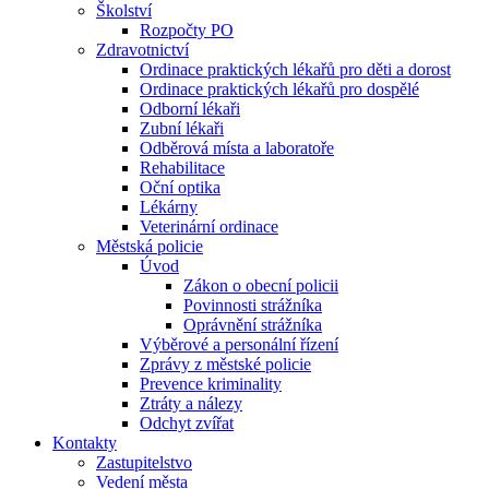
Školství
Rozpočty PO
Zdravotnictví
Ordinace praktických lékařů pro děti a dorost
Ordinace praktických lékařů pro dospělé
Odborní lékaři
Zubní lékaři
Odběrová místa a laboratoře
Rehabilitace
Oční optika
Lékárny
Veterinární ordinace
Městská policie
Úvod
Zákon o obecní policii
Povinnosti strážníka
Oprávnění strážníka
Výběrové a personální řízení
Zprávy z městské policie
Prevence kriminality
Ztráty a nálezy
Odchyt zvířat
Kontakty
Zastupitelstvo
Vedení města