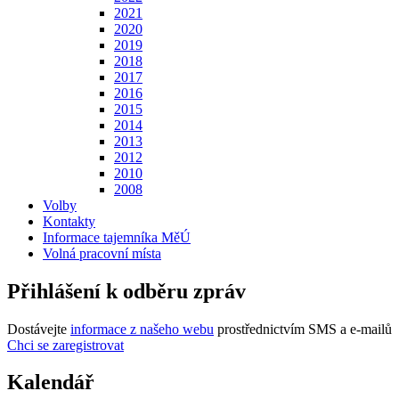
2021
2020
2019
2018
2017
2016
2015
2014
2013
2012
2010
2008
Volby
Kontakty
Informace tajemníka MěÚ
Volná pracovní místa
Přihlášení k odběru zpráv
Dostávejte
informace z našeho webu
prostřednictvím SMS a e-mailů
Chci se zaregistrovat
Kalendář