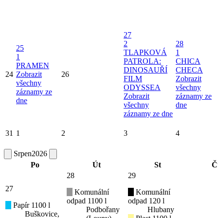
27
2
28
25
TLAPKOVÁ
1
1
PATROLA:
CHICA
PRAMEN
DINOSAUŘÍ
CHECA
24
Zobrazit
26
FILM
Zobrazit
všechny
ODYSSEA
všechny
záznamy ze
Zobrazit
záznamy ze
dne
všechny
dne
záznamy ze dne
31
1
2
3
4
Srpen
2026
Po
Út
St
Č
28
29
27
Komunální
Komunální
odpad 1100 l
odpad 120 l
Papír 1100 l
Podbořany
Hlubany
Buškovice,