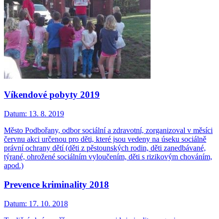
Víkendové pobyty 2019
Datum:
13. 8. 2019
Město Podbořany, odbor sociální a zdravotní, zorganizoval v měsíci
červnu akci určenou pro děti, které jsou vedeny na úseku sociálně
právní ochrany dětí (děti z pěstounských rodin, děti zanedbávané,
týrané, ohrožené sociálním vyloučením, děti s rizikovým chováním,
apod.)
Prevence kriminality 2018
Datum:
17. 10. 2018