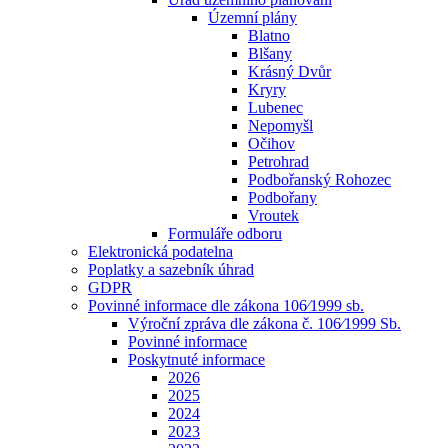
Územní plány
Blatno
Blšany
Krásný Dvůr
Kryry
Lubenec
Nepomyšl
Očihov
Petrohrad
Podbořanský Rohozec
Podbořany
Vroutek
Formuláře odboru
Elektronická podatelna
Poplatky a sazebník úhrad
GDPR
Povinné informace dle zákona 106⁄1999 sb.
Výroční zpráva dle zákona č. 106⁄1999 Sb.
Povinné informace
Poskytnuté informace
2026
2025
2024
2023