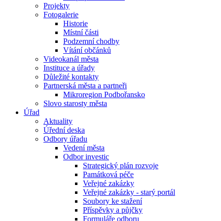
Projekty
Fotogalerie
Historie
Místní části
Podzemní chodby
Vítání občánků
Videokanál města
Instituce a úřady
Důležité kontakty
Partnerská města a partneři
Mikroregion Podbořansko
Slovo starosty města
Úřad
Aktuality
Úřední deska
Odbory úřadu
Vedení města
Odbor investic
Strategický plán rozvoje
Památková péče
Veřejné zakázky
Veřejné zakázky - starý portál
Soubory ke stažení
Příspěvky a půjčky
Formuláře odboru