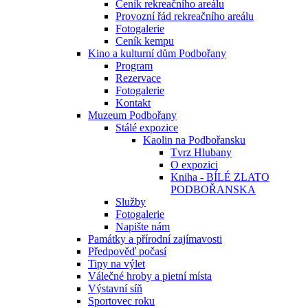
Ceník rekreačního areálu
Provozní řád rekreačního areálu
Fotogalerie
Ceník kempu
Kino a kulturní dům Podbořany
Program
Rezervace
Fotogalerie
Kontakt
Muzeum Podbořany
Stálé expozice
Kaolin na Podbořansku
Tvrz Hlubany
O expozici
Kniha - BÍLÉ ZLATO
PODBOŘANSKA
Služby
Fotogalerie
Napište nám
Památky a přírodní zajímavosti
Předpověď počasí
Tipy na výlet
Válečné hroby a pietní místa
Výstavní síň
Sportovec roku