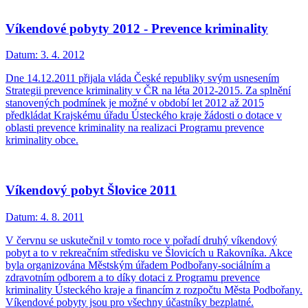
Víkendové pobyty 2012 - Prevence kriminality
Datum:
3. 4. 2012
Dne 14.12.2011 přijala vláda České republiky svým usnesením
Strategii prevence kriminality v ČR na léta 2012-2015. Za splnění
stanovených podmínek je možné v období let 2012 až 2015
předkládat Krajskému úřadu Ústeckého kraje žádosti o dotace v
oblasti prevence kriminality na realizaci Programu prevence
kriminality obce.
Víkendový pobyt Šlovice 2011
Datum:
4. 8. 2011
V červnu se uskutečnil v tomto roce v pořadí druhý víkendový
pobyt a to v rekreačním středisku ve Šlovicích u Rakovníka. Akce
byla organizována Městským úřadem Podbořany-sociálním a
zdravotním odborem a to díky dotaci z Programu prevence
kriminality Ústeckého kraje a financím z rozpočtu Města Podbořany.
Víkendové pobyty jsou pro všechny účastníky bezplatné.