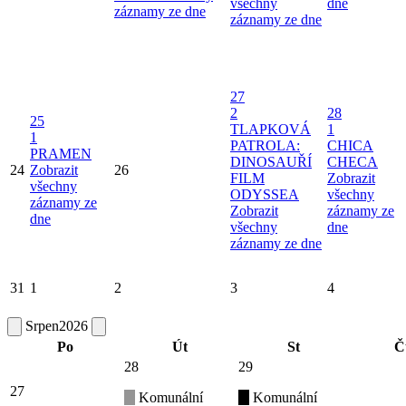
všechny
dne
záznamy ze dne
záznamy ze dne
27
2
28
25
TLAPKOVÁ
1
1
PATROLA:
CHICA
PRAMEN
DINOSAUŘÍ
CHECA
24
Zobrazit
26
FILM
Zobrazit
všechny
ODYSSEA
všechny
záznamy ze
Zobrazit
záznamy ze
dne
všechny
dne
záznamy ze dne
31
1
2
3
4
Srpen
2026
Po
Út
St
Č
28
29
27
Komunální
Komunální