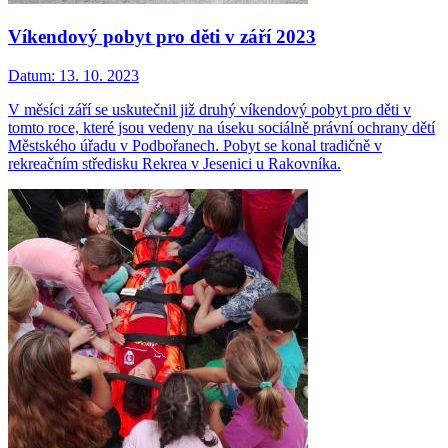
Víkendový pobyt pro děti v září 2023
Datum:
13. 10. 2023
V měsíci září se uskutečnil již druhý víkendový pobyt pro děti v
tomto roce, které jsou vedeny na úseku sociálně právní ochrany dětí
Městského úřadu v Podbořanech. Pobyt se konal tradičně v
rekreačním středisku Rekrea v Jesenici u Rakovníka.