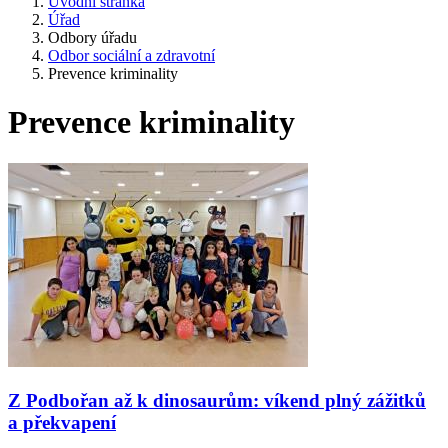
Úvodní stránka
Úřad
Odbory úřadu
Odbor sociální a zdravotní
Prevence kriminality
Prevence kriminality
Z Podbořan až k dinosaurům: víkend plný zážitků
a překvapení