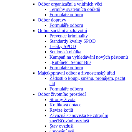
Odbor organizační a vnitřních věcí
Termíny svatebních obřadů
Formuláře odboru
Odbor dopravy
Formuláře odboru
Odbor sociální a zdravotní
Prevence kriminality
Standardy kvality SPOD
Letáky SPOD
Seniorská obálka
Kampaň na vyhledávání nových pěstounů
„Rubínek“ Senior Bus
Formuláře odboru
Majetkoprávní odbor a živnostenský úřad
Žádosti o koupi, směnu, pronájem, pacht
atd
Formuláře odboru
Odbor životního prostředí
Stromy života
Kotlíková dotace
Revize kotlů
Závazná stanoviska ke zdrojům
znečišťování ovzduší
Stav ovzduší
Čipování psů