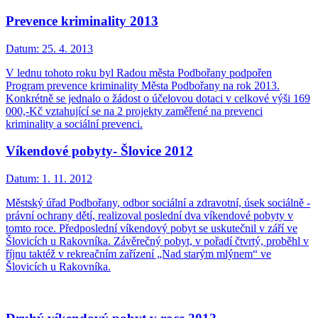
Prevence kriminality 2013
Datum:
25. 4. 2013
V lednu tohoto roku byl Radou města Podbořany podpořen
Program prevence kriminality Města Podbořany na rok 2013.
Konkrétně se jednalo o žádost o účelovou dotaci v celkové výši 169
000,-Kč vztahující se na 2 projekty zaměřené na prevenci
kriminality a sociální prevenci.
Víkendové pobyty- Šlovice 2012
Datum:
1. 11. 2012
Městský úřad Podbořany, odbor sociální a zdravotní, úsek sociálně -
právní ochrany dětí, realizoval poslední dva víkendové pobyty v
tomto roce. Předposlední víkendový pobyt se uskutečnil v září ve
Šlovicích u Rakovníka. Závěrečný pobyt, v pořadí čtvrtý, proběhl v
říjnu taktéž v rekreačním zařízení „Nad starým mlýnem“ ve
Šlovicích u Rakovníka.