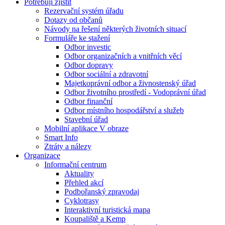
Potřebuji zjistit
Rezervační systém úřadu
Dotazy od občanů
Návody na řešení některých životních situací
Formuláře ke stažení
Odbor investic
Odbor organizačních a vnitřních věcí
Odbor dopravy
Odbor sociální a zdravotní
Majetkoprávní odbor a živnostenský úřad
Odbor životního prostředí - Vodoprávní úřad
Odbor finanční
Odbor místního hospodářství a služeb
Stavební úřad
Mobilní aplikace V obraze
Smart Info
Ztráty a nálezy
Organizace
Informační centrum
Aktuality
Přehled akcí
Podbořanský zpravodaj
Cyklotrasy
Interaktivní turistická mapa
Koupaliště a Kemp