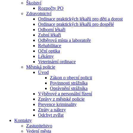
Školství
Rozpočty PO
Zdravotnictví
Ordinace praktických lékařů pro děti a dorost
Ordinace praktických lékařů pro dospělé
Odborní lékaři
Zubní lékaři
Odběrová místa a laboratoře
Rehabilitace
Oční optika
Lékárny
Veterinární ordinace
Městská policie
Úvod
Zákon o obecní policii
Povinnosti strážníka
Oprávnění strážníka
Výběrové a personální řízení
Zprávy z městské policie
Prevence kriminality
Ztráty a nálezy
Odchyt zvířat
Kontakty
Zastupitelstvo
Vedení města