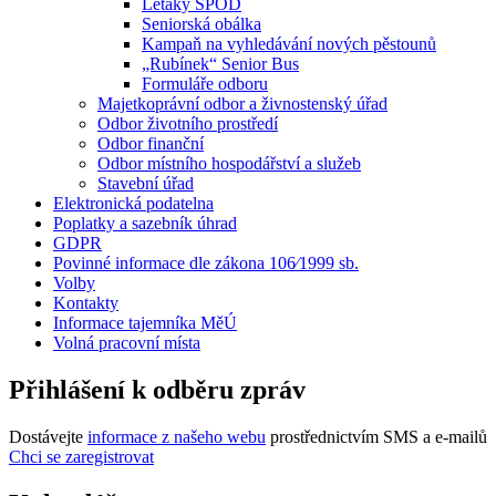
Letáky SPOD
Seniorská obálka
Kampaň na vyhledávání nových pěstounů
„Rubínek“ Senior Bus
Formuláře odboru
Majetkoprávní odbor a živnostenský úřad
Odbor životního prostředí
Odbor finanční
Odbor místního hospodářství a služeb
Stavební úřad
Elektronická podatelna
Poplatky a sazebník úhrad
GDPR
Povinné informace dle zákona 106⁄1999 sb.
Volby
Kontakty
Informace tajemníka MěÚ
Volná pracovní místa
Přihlášení k odběru zpráv
Dostávejte
informace z našeho webu
prostřednictvím SMS a e-mailů
Chci se zaregistrovat