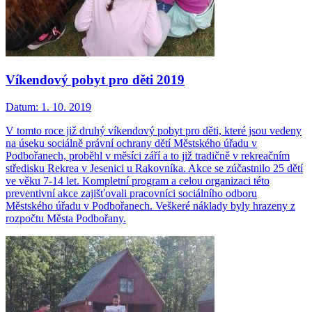
Víkendový pobyt pro děti 2019
Datum:
1. 10. 2019
V tomto roce již druhý víkendový pobyt pro děti, které jsou vedeny
na úseku sociálně právní ochrany dětí Městského úřadu v
Podbořanech, proběhl v měsíci září a to již tradičně v rekreačním
středisku Rekrea v Jesenici u Rakovníka. Akce se zúčastnilo 25 dětí
ve věku 7-14 let. Kompletní program a celou organizaci této
preventivní akce zajišťovali pracovníci sociálního odboru
Městského úřadu v Podbořanech. Veškeré náklady byly hrazeny z
rozpočtu Města Podbořany.