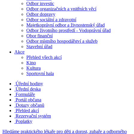
Odbor investic
Odbor organizačních a vnitřních věcí
Odbor dopravy
Odbor sociální a zdravotní
Majetkoprávní odbor a živnostenský úřad
Odbor životního prostředí - Vodoprávní úřad
Obor finanční
Odbor místního hospodářství a služeb
Stavební úřad
Akce
Přehled všech akcí
Kino
Kultura
Sportovní hala
Úřední hodiny
Úřední deska
Formuláře
Portál občana
Dotazy občanů
Přehled akcí
Rezervační systém
Poplatky
Hledáme praktického lékaře pro děti a dorost, zubaře a odborného