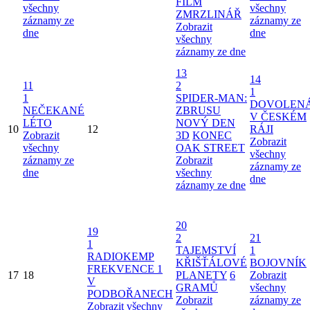
FILM
všechny
všechny
ZMRZLINÁŘ
záznamy ze
záznamy ze
Zobrazit
dne
dne
všechny
záznamy ze dne
13
14
11
2
1
1
SPIDER-MAN:
DOVOLEN
NEČEKANÉ
ZBRUSU
V ČESKÉM
LÉTO
NOVÝ DEN
10
12
RÁJI
Zobrazit
3D
KONEC
Zobrazit
všechny
OAK STREET
všechny
záznamy ze
Zobrazit
záznamy ze
dne
všechny
dne
záznamy ze dne
20
19
2
21
1
TAJEMSTVÍ
1
RADIOKEMP
KŘIŠŤÁLOVÉ
BOJOVNÍK
FREKVENCE 1
17
18
PLANETY
6
Zobrazit
V
GRAMŮ
všechny
PODBOŘANECH
Zobrazit
záznamy ze
Zobrazit všechny