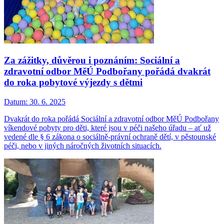
Za zážitky, důvěrou i poznáním: Sociální a
zdravotní odbor MěÚ Podbořany pořádá dvakrát
do roka pobytové výjezdy s dětmi
Datum:
30. 6. 2025
Dvakrát do roka pořádá Sociální a zdravotní odbor MěÚ Podbořany
víkendové pobyty pro děti, které jsou v péči našeho úřadu – ať už
vedené dle § 6 zákona o sociálně-právní ochraně dětí, v pěstounské
péči, nebo v jiných náročných životních situacích.