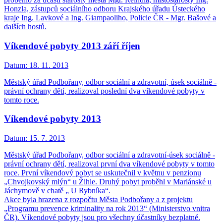
Honzla, zástupců sociálního odboru Krajského úřadu Ústeckého
kraje Ing. Lavkové a Ing. Giampaoliho, Policie ČR - Mgr. Bašové a
dalších hostů.
Víkendové pobyty 2013 září říjen
Datum:
18. 11. 2013
Městský úřad Podbořany, odbor sociální a zdravotní, úsek sociálně -
právní ochrany dětí, realizoval poslední dva víkendové pobyty v
tomto roce.
Víkendové pobyty 2013
Datum:
15. 7. 2013
Městský úřad Podbořany, odbor sociální a zdravotní-úsek sociálně -
právní ochrany dětí, realizoval první dva víkendové pobyty v tomto
roce. První víkendový pobyt se uskutečnil v květnu v penzionu
„Chvojkovský mlýn“ u Žihle. Druhý pobyt proběhl v Mariánské u
Jáchymově v chatě „ U Rybníka“.
Akce byla hrazena z rozpočtu Města Podbořany a z projektu
„Programu prevence kriminality na rok 2013“ (Ministerstvo vnitra
ČR). Víkendové pobyty jsou pro všechny účastníky bezplatné.