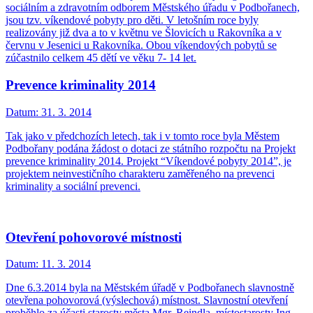
sociálním a zdravotním odborem Městského úřadu v Podbořanech,
jsou tzv. víkendové pobyty pro děti. V letošním roce byly
realizovány již dva a to v květnu ve Šlovicích u Rakovníka a v
červnu v Jesenici u Rakovníka. Obou víkendových pobytů se
zúčastnilo celkem 45 dětí ve věku 7- 14 let.
Prevence kriminality 2014
Datum:
31. 3. 2014
Tak jako v předchozích letech, tak i v tomto roce byla Městem
Podbořany podána žádost o dotaci ze státního rozpočtu na Projekt
prevence kriminality 2014. Projekt “Víkendové pobyty 2014”, je
projektem neinvestičního charakteru zaměřeného na prevenci
kriminality a sociální prevenci.
Otevření pohovorové místnosti
Datum:
11. 3. 2014
Dne 6.3.2014 byla na Městském úřadě v Podbořanech slavnostně
otevřena pohovorová (výslechová) místnost. Slavnostní otevření
proběhlo za účasti starosty města Mgr. Reindla, místostarosty Ing.