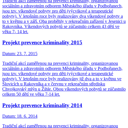
Tradiční akcí zaměřenou na prevenci kriminality, organizovanou
sociálním a zdravotním odborem Městského úřadu v Podbořanech,
jsou tzv. víkendové pobyty pro děti (výcvikové a terapeutické
pobyty). V letošním roce byly realizovány dva víkendové pobyty a
to v květnu a v září. Oba proběhly v rekreačním zařízení v Jesenici u
Rakovníka. Víkendových pobytů se zúčastnilo celkem 43 dětí ve
věku 7- 14 let.
Projekt prevence kriminality 2015
Datum:
23. 7. 2015
Tradiční akcí zaměřenou na prevenci kriminality, organizovanou
sociálním a zdravotním odborem Městského úřadu v Podbořanech,
jsou tzv. víkendové pobyty pro děti (výcvikové a terapeutické
pobyty). V letošním roce byly realizovány již dva a to v květnu ve
Šlovicích u Rakovníka a v červnu v rekreačním středisku
Chvojkovský mlýn u Žihle. Obou víkendových pobytů se zúčastnilo
celkem 50 dětí ve věku 7-14 let.
Projekt prevence kriminality 2014
Datum:
18. 6. 2014
Tradiční akcí zaměřenou na prevenci kriminality, organizovanou