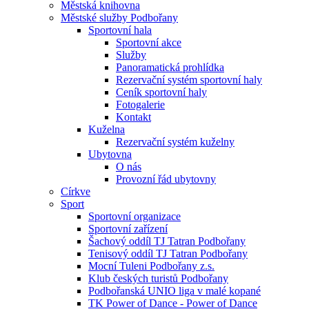
Městská knihovna
Městské služby Podbořany
Sportovní hala
Sportovní akce
Služby
Panoramatická prohlídka
Rezervační systém sportovní haly
Ceník sportovní haly
Fotogalerie
Kontakt
Kuželna
Rezervační systém kuželny
Ubytovna
O nás
Provozní řád ubytovny
Církve
Sport
Sportovní organizace
Sportovní zařízení
Šachový oddíl TJ Tatran Podbořany
Tenisový oddíl TJ Tatran Podbořany
Mocní Tuleni Podbořany z.s.
Klub českých turistů Podbořany
Podbořanská UNIO liga v malé kopané
TK Power of Dance - Power of Dance