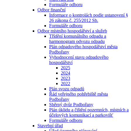
Formuláře odboru
Odbor finanční
Informace o kontrolách podle ustanovení §
26 zákona č. 255⁄2012 Sb.
Formuláře odboru
Odbor místního hospodářství a služeb
Třídění komunálního odpadu a
harmonogram odvozu odpadu
Plán odpadového hospodářství města
Podbořany
Vyhodnocení stavu odpadového
hospodářství
2025
2024
2023
2022
Plán svozu odpadů
Řád veřejného pohřebiště města
Podbořany
Sběrný dvůr Podbořany
Plán úklidu a čištění pozemních, místních a
účelových komunikací a parkovišť
Formuláře odboru
Stavební úřad
Úřad územního plánování