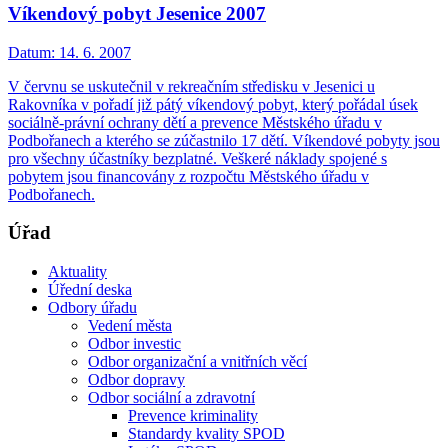
Víkendový pobyt Jesenice 2007
Datum:
14. 6. 2007
V červnu se uskutečnil v rekreačním středisku v Jesenici u
Rakovníka v pořadí již pátý víkendový pobyt, který pořádal úsek
sociálně-právní ochrany dětí a prevence Městského úřadu v
Podbořanech a kterého se zúčastnilo 17 dětí. Víkendové pobyty jsou
pro všechny účastníky bezplatné. Veškeré náklady spojené s
pobytem jsou financovány z rozpočtu Městského úřadu v
Podbořanech.
Úřad
Aktuality
Úřední deska
Odbory úřadu
Vedení města
Odbor investic
Odbor organizační a vnitřních věcí
Odbor dopravy
Odbor sociální a zdravotní
Prevence kriminality
Standardy kvality SPOD