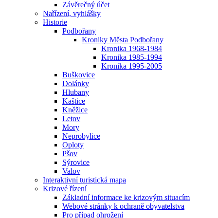
Závěrečný účet
Nařízení, vyhlášky
Historie
Podbořany
Kroniky Města Podbořany
Kronika 1968-1984
Kronika 1985-1994
Kronika 1995-2005
Buškovice
Dolánky
Hlubany
Kaštice
Kněžice
Letov
Mory
Neprobylice
Oploty
Pšov
Sýrovice
Valov
Interaktivní turistická mapa
Krizové řízení
Základní informace ke krizovým situacím
Webové stránky k ochraně obyvatelstva
Pro případ ohrožení