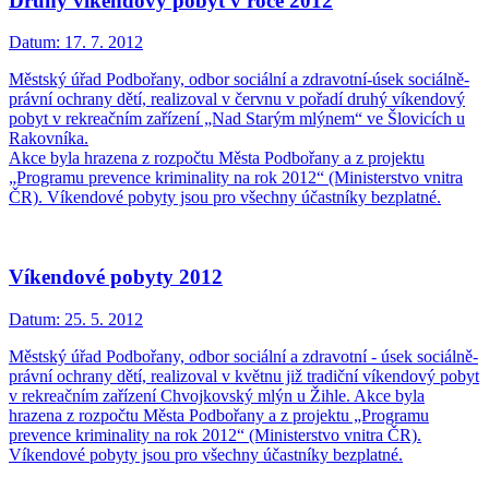
Druhý víkendový pobyt v roce 2012
Datum:
17. 7. 2012
Městský úřad Podbořany, odbor sociální a zdravotní-úsek sociálně-
právní ochrany dětí, realizoval v červnu v pořadí druhý víkendový
pobyt v rekreačním zařízení „Nad Starým mlýnem“ ve Šlovicích u
Rakovníka.
Akce byla hrazena z rozpočtu Města Podbořany a z projektu
„Programu prevence kriminality na rok 2012“ (Ministerstvo vnitra
ČR). Víkendové pobyty jsou pro všechny účastníky bezplatné.
Víkendové pobyty 2012
Datum:
25. 5. 2012
Městský úřad Podbořany, odbor sociální a zdravotní - úsek sociálně-
právní ochrany dětí, realizoval v květnu již tradiční víkendový pobyt
v rekreačním zařízení Chvojkovský mlýn u Žihle. Akce byla
hrazena z rozpočtu Města Podbořany a z projektu „Programu
prevence kriminality na rok 2012“ (Ministerstvo vnitra ČR).
Víkendové pobyty jsou pro všechny účastníky bezplatné.