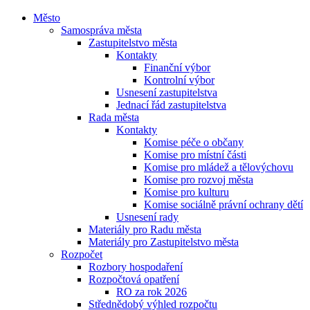
Město
Samospráva města
Zastupitelstvo města
Kontakty
Finanční výbor
Kontrolní výbor
Usnesení zastupitelstva
Jednací řád zastupitelstva
Rada města
Kontakty
Komise péče o občany
Komise pro místní části
Komise pro mládež a tělovýchovu
Komise pro rozvoj města
Komise pro kulturu
Komise sociálně právní ochrany dětí
Usnesení rady
Materiály pro Radu města
Materiály pro Zastupitelstvo města
Rozpočet
Rozbory hospodaření
Rozpočtová opatření
RO za rok 2026
Střednědobý výhled rozpočtu