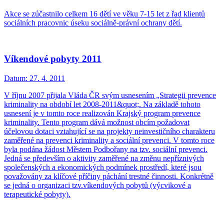
Akce se zúčastnilo celkem 16 dětí ve věku 7-15 let z řad klientů
sociálních pracovnic úseku sociálně-právní ochrany dětí.
Víkendové pobyty 2011
Datum:
27. 4. 2011
V říjnu 2007 přijala Vláda ČR svým usnesením „Strategii prevence
kriminality na období let 2008-2011&quot;. Na základě tohoto
usnesení je v tomto roce realizován Krajský program prevence
kriminality. Tento program dává možnost obcím požadovat
účelovou dotaci vztahující se na projekty neinvestičního charakteru
zaměřené na prevenci kriminality a sociální prevenci. V tomto roce
byla podána žádost Městem Podbořany na tzv. sociální prevenci.
Jedná se především o aktivity zaměřené na změnu nepříznivých
společenských a ekonomických podmínek prostředí, které jsou
považovány za klíčové příčiny páchání trestné činnosti. Konkrétně
se jedná o organizaci tzv.víkendových pobytů (výcvikové a
terapeutické pobyty).