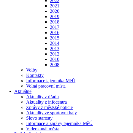
2022
2021
2020
2019
2018
2017
2016
2015
2014
2013
2012
2010
2008
Volby
Kontakty
Informace tajemníka MěÚ
Volná pracovní místa
Aktuálně
Aktuality z úřadu
Aktuality z infocentra
Zprávy z městské policie
Aktuality ze sportovní haly
Slovo starosty
Informace a zprávy tajemníka MěÚ
Videokanál města