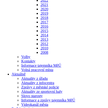
2022
2021
2020
2019
2018
2017
2016
2015
2014
2013
2012
2010
2008
Volby
Kontakty
Informace tajemníka MěÚ
Volná pracovní místa
Aktuálně
Aktuality z úřadu
Aktuality z infocentra
Zprávy z městské policie
Aktuality ze sportovní haly
Slovo starosty
Informace a zprávy tajemníka MěÚ
Videokanál města