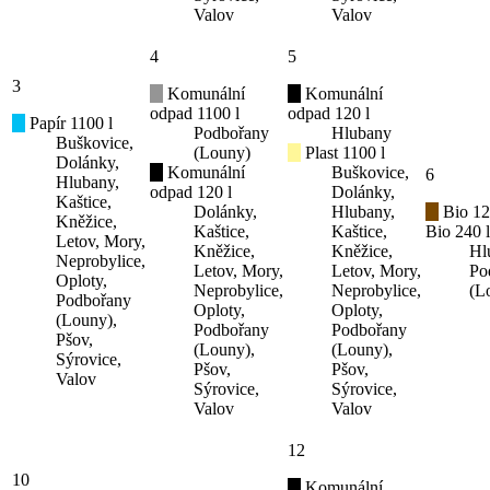
Valov
Valov
4
5
3
Komunální
Komunální
odpad 1100 l
odpad 120 l
Papír 1100 l
Podbořany
Hlubany
Buškovice,
(Louny)
Plast 1100 l
Dolánky,
Komunální
Buškovice,
6
Hlubany,
odpad 120 l
Dolánky,
Kaštice,
Dolánky,
Hlubany,
Bio 12
Kněžice,
Kaštice,
Kaštice,
Bio 240 l
Letov, Mory,
Kněžice,
Kněžice,
Hl
Neprobylice,
Letov, Mory,
Letov, Mory,
Po
Oploty,
Neprobylice,
Neprobylice,
(L
Podbořany
Oploty,
Oploty,
(Louny),
Podbořany
Podbořany
Pšov,
(Louny),
(Louny),
Sýrovice,
Pšov,
Pšov,
Valov
Sýrovice,
Sýrovice,
Valov
Valov
12
10
Komunální