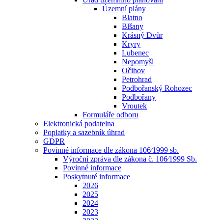
Územní plány
Blatno
Blšany
Krásný Dvůr
Kryry
Lubenec
Nepomyšl
Očihov
Petrohrad
Podbořanský Rohozec
Podbořany
Vroutek
Formuláře odboru
Elektronická podatelna
Poplatky a sazebník úhrad
GDPR
Povinné informace dle zákona 106⁄1999 sb.
Výroční zpráva dle zákona č. 106⁄1999 Sb.
Povinné informace
Poskytnuté informace
2026
2025
2024
2023