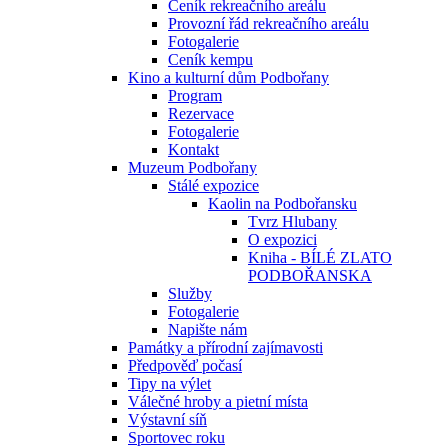
Ceník rekreačního areálu
Provozní řád rekreačního areálu
Fotogalerie
Ceník kempu
Kino a kulturní dům Podbořany
Program
Rezervace
Fotogalerie
Kontakt
Muzeum Podbořany
Stálé expozice
Kaolin na Podbořansku
Tvrz Hlubany
O expozici
Kniha - BÍLÉ ZLATO
PODBOŘANSKA
Služby
Fotogalerie
Napište nám
Památky a přírodní zajímavosti
Předpověď počasí
Tipy na výlet
Válečné hroby a pietní místa
Výstavní síň
Sportovec roku