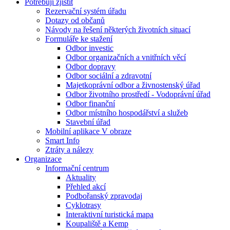
Potřebuji zjistit
Rezervační systém úřadu
Dotazy od občanů
Návody na řešení některých životních situací
Formuláře ke stažení
Odbor investic
Odbor organizačních a vnitřních věcí
Odbor dopravy
Odbor sociální a zdravotní
Majetkoprávní odbor a živnostenský úřad
Odbor životního prostředí - Vodoprávní úřad
Odbor finanční
Odbor místního hospodářství a služeb
Stavební úřad
Mobilní aplikace V obraze
Smart Info
Ztráty a nálezy
Organizace
Informační centrum
Aktuality
Přehled akcí
Podbořanský zpravodaj
Cyklotrasy
Interaktivní turistická mapa
Koupaliště a Kemp