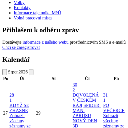
Volby
Kontakty
Informace tajemníka MěÚ
Volná pracovní místa
Přihlášení k odběru zpráv
Dostávejte
informace z našeho webu
prostřednictvím SMS a e-mailů
Chci se zaregistrovat
Kalendář
Srpen
2026
Po
Út
St
Čt
Pá
30
2
28
DOVOLENÁ
31
1
V ČESKÉM
1
KDYŽ SE
RÁJI
SPIDER-
PO
ZHASNE
MAN:
VEČERCE
27
29
Zobrazit
ZBRUSU
Zobrazit
všechny
NOVÝ DEN
všechny
záznamy ze
3D
záznamy ze