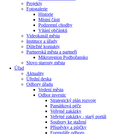
Projekty
Fotogalerie
Historie
Místní části
Podzemní chodby
Vítání občánků
Videokanál města
Instituce a úřady
Důležité kontakty
Partnerská města a partneři
Mikroregion Podbořansko
Slovo starosty města
Úřad
Aktuality
Úřední deska
Odbory úřadu
Vedení města
Odbor investic
Strategický plán rozvoje
Památková péče
Veřejné zakázky
Veřejné zakázky - starý portál
Soubory ke stažení
Příspěvky a půjčky
Formuláře odboru