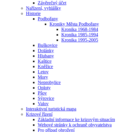
Závěrečný účet
Nařízení, vyhlášky
Historie
Podbořany
Kroniky Města Podbořany
Kronika 1968-1984
Kronika 1985-1994
Kronika 1995-2005
Buškovice
Dolánky
Hlubany
Kaštice
Kněžice
Letov
Mory
Neprobylice
Oploty
Pšov
Sýrovice
Valov
Interaktivní turistická mapa
Krizové řízení
Základní informace ke krizovým situacím
Webové stránky k ochraně obyvatelstva
Pro případ ohrožení