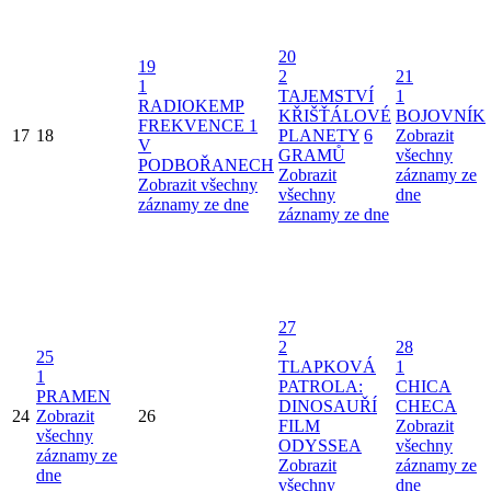
20
19
2
21
1
TAJEMSTVÍ
1
RADIOKEMP
KŘIŠŤÁLOVÉ
BOJOVNÍK
FREKVENCE 1
17
18
PLANETY
6
Zobrazit
V
GRAMŮ
všechny
PODBOŘANECH
Zobrazit
záznamy ze
Zobrazit všechny
všechny
dne
záznamy ze dne
záznamy ze dne
27
2
28
25
TLAPKOVÁ
1
1
PATROLA:
CHICA
PRAMEN
DINOSAUŘÍ
CHECA
24
Zobrazit
26
FILM
Zobrazit
všechny
ODYSSEA
všechny
záznamy ze
Zobrazit
záznamy ze
dne
všechny
dne