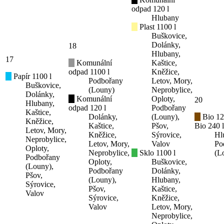
odpad 120 l
Hlubany
Plast 1100 l
Buškovice,
Dolánky,
18
Hlubany,
17
Komunální
Kaštice,
odpad 1100 l
Kněžice,
Papír 1100 l
Podbořany
Letov, Mory,
Buškovice,
(Louny)
Neprobylice,
Dolánky,
Komunální
Oploty,
20
Hlubany,
odpad 120 l
Podbořany
Kaštice,
Dolánky,
(Louny),
Bio 12
Kněžice,
Kaštice,
Pšov,
Bio 240 l
Letov, Mory,
Kněžice,
Sýrovice,
Hl
Neprobylice,
Letov, Mory,
Valov
Po
Oploty,
Neprobylice,
Sklo 1100 l
(L
Podbořany
Oploty,
Buškovice,
(Louny),
Podbořany
Dolánky,
Pšov,
(Louny),
Hlubany,
Sýrovice,
Pšov,
Kaštice,
Valov
Sýrovice,
Kněžice,
Valov
Letov, Mory,
Neprobylice,