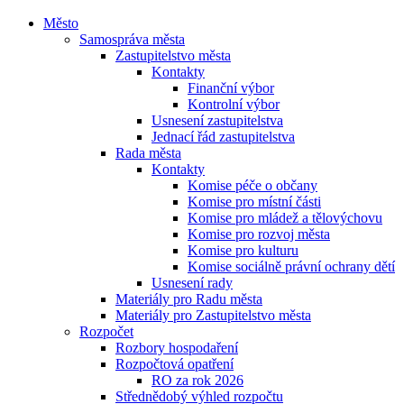
Město
Samospráva města
Zastupitelstvo města
Kontakty
Finanční výbor
Kontrolní výbor
Usnesení zastupitelstva
Jednací řád zastupitelstva
Rada města
Kontakty
Komise péče o občany
Komise pro místní části
Komise pro mládež a tělovýchovu
Komise pro rozvoj města
Komise pro kulturu
Komise sociálně právní ochrany dětí
Usnesení rady
Materiály pro Radu města
Materiály pro Zastupitelstvo města
Rozpočet
Rozbory hospodaření
Rozpočtová opatření
RO za rok 2026
Střednědobý výhled rozpočtu