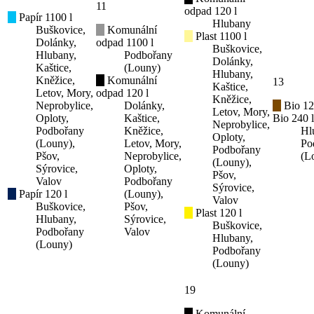
11
odpad 120 l
Papír 1100 l
Hlubany
Buškovice,
Komunální
Plast 1100 l
Dolánky,
odpad 1100 l
Buškovice,
Hlubany,
Podbořany
Dolánky,
Kaštice,
(Louny)
Hlubany,
Kněžice,
Komunální
13
Kaštice,
Letov, Mory,
odpad 120 l
Kněžice,
Neprobylice,
Dolánky,
Bio 12
Letov, Mory,
Oploty,
Kaštice,
Bio 240 l
Neprobylice,
Podbořany
Kněžice,
Hl
Oploty,
(Louny),
Letov, Mory,
Po
Podbořany
Pšov,
Neprobylice,
(L
(Louny),
Sýrovice,
Oploty,
Pšov,
Valov
Podbořany
Sýrovice,
Papír 120 l
(Louny),
Valov
Buškovice,
Pšov,
Plast 120 l
Hlubany,
Sýrovice,
Buškovice,
Podbořany
Valov
Hlubany,
(Louny)
Podbořany
(Louny)
19
Komunální