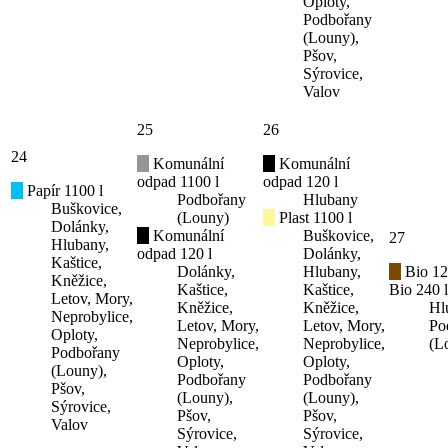
Oploty,
Podbořany
(Louny),
Pšov,
Sýrovice,
Valov
25
26
24
Komunální
Komunální
odpad 1100 l
odpad 120 l
Papír 1100 l
Podbořany
Hlubany
Buškovice,
(Louny)
Plast 1100 l
Dolánky,
Komunální
Buškovice,
27
Hlubany,
odpad 120 l
Dolánky,
Kaštice,
Dolánky,
Hlubany,
Bio 12
Kněžice,
Kaštice,
Kaštice,
Bio 240 l
Letov, Mory,
Kněžice,
Kněžice,
Hl
Neprobylice,
Letov, Mory,
Letov, Mory,
Po
Oploty,
Neprobylice,
Neprobylice,
(L
Podbořany
Oploty,
Oploty,
(Louny),
Podbořany
Podbořany
Pšov,
(Louny),
(Louny),
Sýrovice,
Pšov,
Pšov,
Valov
Sýrovice,
Sýrovice,