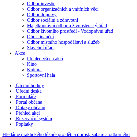
Odbor investic
Odbor organizačních a vnitřních věcí
Odbor dopravy
Odbor sociální a zdravotní
Majetkoprávní odbor a živnostenský úřad
Odbor životního prostředí - Vodoprávní úřad
Obor finanční
Odbor místního hospodářství a služeb
Stavební úřad
Akce
Přehled všech akcí
Kino
Kultura
Sportovní hala
Úřední hodiny
Úřední deska
Formuláře
Portál občana
Dotazy občanů
Přehled akcí
Rezervační systém
Poplatky
Hledáme praktického lékaře pro děti a dorost, zubaře a odborného