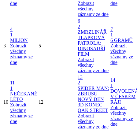
dne
Zobrazit
dne
všechny
záznamy ze dne
6
2
4
7
ZMRZLINÁŘ
1
1
TLAPKOVÁ
MILION
6 GRAMŮ
PATROLA:
3
Zobrazit
5
Zobrazit
DINOSAUŘÍ
všechny
všechny
FILM
záznamy ze
záznamy ze
Zobrazit
dne
dne
všechny
záznamy ze dne
13
14
11
2
1
1
SPIDER-MAN:
DOVOLEN
NEČEKANÉ
ZBRUSU
V ČESKÉM
LÉTO
NOVÝ DEN
10
12
RÁJI
Zobrazit
3D
KONEC
Zobrazit
všechny
OAK STREET
všechny
záznamy ze
Zobrazit
záznamy ze
dne
všechny
dne
záznamy ze dne