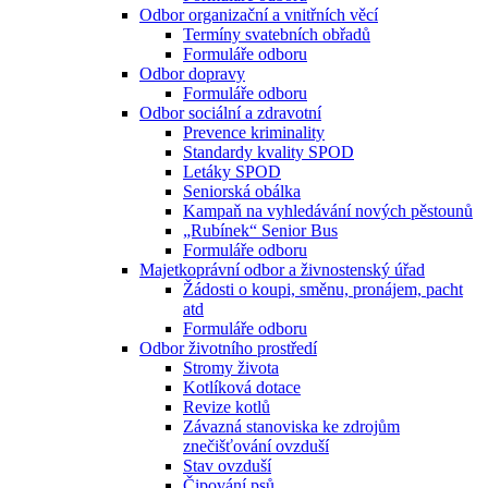
Odbor organizační a vnitřních věcí
Termíny svatebních obřadů
Formuláře odboru
Odbor dopravy
Formuláře odboru
Odbor sociální a zdravotní
Prevence kriminality
Standardy kvality SPOD
Letáky SPOD
Seniorská obálka
Kampaň na vyhledávání nových pěstounů
„Rubínek“ Senior Bus
Formuláře odboru
Majetkoprávní odbor a živnostenský úřad
Žádosti o koupi, směnu, pronájem, pacht
atd
Formuláře odboru
Odbor životního prostředí
Stromy života
Kotlíková dotace
Revize kotlů
Závazná stanoviska ke zdrojům
znečišťování ovzduší
Stav ovzduší
Čipování psů