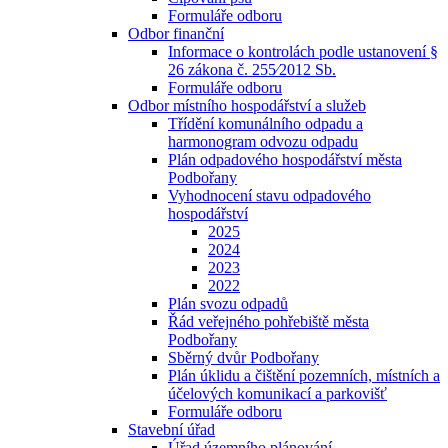
Formuláře odboru
Odbor finanční
Informace o kontrolách podle ustanovení §
26 zákona č. 255⁄2012 Sb.
Formuláře odboru
Odbor místního hospodářství a služeb
Třídění komunálního odpadu a
harmonogram odvozu odpadu
Plán odpadového hospodářství města
Podbořany
Vyhodnocení stavu odpadového
hospodářství
2025
2024
2023
2022
Plán svozu odpadů
Řád veřejného pohřebiště města
Podbořany
Sběrný dvůr Podbořany
Plán úklidu a čištění pozemních, místních a
účelových komunikací a parkovišť
Formuláře odboru
Stavební úřad
Úřad územního plánování