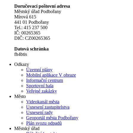
Doručovací poštovní adresa
Městský úřad Podbořany
Mírová 615
441 01 Podbořany
Tel.: 415 237 500
IČ: 00265365
DIČ: CZ00265365
Datová schránka
fh4btis
Odkazy
Územní plány
Mobilní aplikace V obraze
Informační centrum
Sportovní hala
Veřejné zakázky
Město
Videokanál města
Usnesení zastupitelstva
Usnesení rady
Geoportál města Podbořany
Plán svozu odpadů
Městský úřad