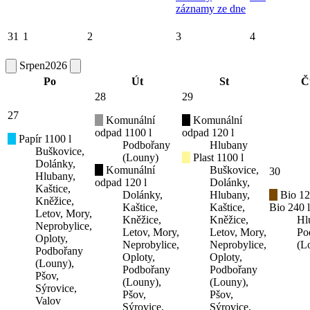
záznamy ze dne
31
1
2
3
4
Srpen
2026
Po
Út
St
Č
28
29
27
Komunální
Komunální
odpad 1100 l
odpad 120 l
Papír 1100 l
Podbořany
Hlubany
Buškovice,
(Louny)
Plast 1100 l
Dolánky,
Komunální
Buškovice,
30
Hlubany,
odpad 120 l
Dolánky,
Kaštice,
Dolánky,
Hlubany,
Bio 12
Kněžice,
Kaštice,
Kaštice,
Bio 240 l
Letov, Mory,
Kněžice,
Kněžice,
Hl
Neprobylice,
Letov, Mory,
Letov, Mory,
Po
Oploty,
Neprobylice,
Neprobylice,
(L
Podbořany
Oploty,
Oploty,
(Louny),
Podbořany
Podbořany
Pšov,
(Louny),
(Louny),
Sýrovice,
Pšov,
Pšov,
Valov
Sýrovice,
Sýrovice,