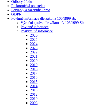
Odbory úřadu
Elektronická podatelna
Poplatky a sazebník úhrad
GDPR
Povinné informace dle zákona 106⁄1999 sb.
Výroční zpráva dle zákona č. 106⁄1999 Sb.
Povinné informace
Poskytnuté informace
2026
2025
2024
2023
2022
2021
2020
2019
2018
2017
2016
2015
2014
2013
2012
2010
2008