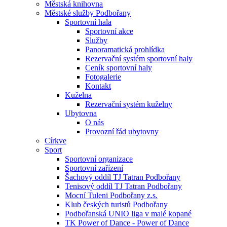
Městská knihovna
Městské služby Podbořany
Sportovní hala
Sportovní akce
Služby
Panoramatická prohlídka
Rezervační systém sportovní haly
Ceník sportovní haly
Fotogalerie
Kontakt
Kuželna
Rezervační systém kuželny
Ubytovna
O nás
Provozní řád ubytovny
Církve
Sport
Sportovní organizace
Sportovní zařízení
Šachový oddíl TJ Tatran Podbořany
Tenisový oddíl TJ Tatran Podbořany
Mocní Tuleni Podbořany z.s.
Klub českých turistů Podbořany
Podbořanská UNIO liga v malé kopané
TK Power of Dance - Power of Dance