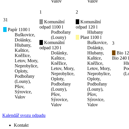
Valov
Valov
1
2
31
Komunální
Komunální
odpad 1100 l
odpad 120 l
Papír 1100 l
Podbořany
Hlubany
Buškovice,
(Louny)
Plast 1100 l
Dolánky,
Komunální
Buškovice,
3
Hlubany,
odpad 120 l
Dolánky,
Kaštice,
Dolánky,
Hlubany,
Bio 12
Kněžice,
Kaštice,
Kaštice,
Bio 240 l
Letov, Mory,
Kněžice,
Kněžice,
Hl
Neprobylice,
Letov, Mory,
Letov, Mory,
Po
Oploty,
Neprobylice,
Neprobylice,
(L
Podbořany
Oploty,
Oploty,
(Louny),
Podbořany
Podbořany
Pšov,
(Louny),
(Louny),
Sýrovice,
Pšov,
Pšov,
Valov
Sýrovice,
Sýrovice,
Valov
Valov
Kalendář svozu odpadu
Kontakt