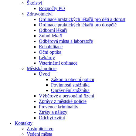
Školství
Rozpočty PO
Zdravotnictví
Ordinace praktických lékařů pro děti a dorost
Ordinace praktických lékařů pro dospělé
Odborní lékaři
Zubní lékaři
Odběrová místa a laboratoře
Rehabilitace
Oční optika
Lékárny
Veterinární ordinace
Městská policie
Úvod
Zákon o obecní policii
Povinnosti strážníka
Oprávnění strážníka
Výběrové a personální řízení
Zprávy z městské policie
Prevence kriminality
Ztráty a nálezy
Odchyt zvířat
Kontakty
Zastupitelstvo
Vedení města