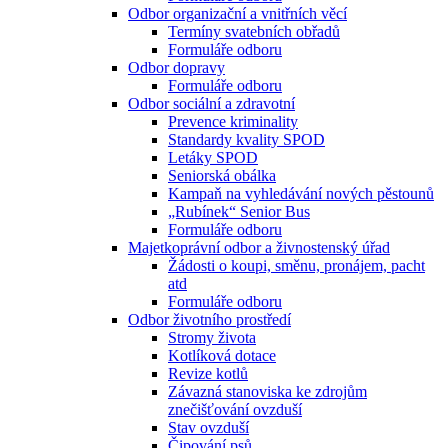
Odbor organizační a vnitřních věcí
Termíny svatebních obřadů
Formuláře odboru
Odbor dopravy
Formuláře odboru
Odbor sociální a zdravotní
Prevence kriminality
Standardy kvality SPOD
Letáky SPOD
Seniorská obálka
Kampaň na vyhledávání nových pěstounů
„Rubínek“ Senior Bus
Formuláře odboru
Majetkoprávní odbor a živnostenský úřad
Žádosti o koupi, směnu, pronájem, pacht
atd
Formuláře odboru
Odbor životního prostředí
Stromy života
Kotlíková dotace
Revize kotlů
Závazná stanoviska ke zdrojům
znečišťování ovzduší
Stav ovzduší
Čipování psů