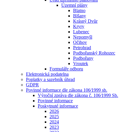
Územní plány
Blatno
Blšany
Krásný Dvůr
Kryry
Lubenec
Nepomyšl
Očihov
Petrohrad
Podbořanský Rohozec
Podbořany
Vroutek
Formuláře odboru
Elektronická podatelna
Poplatky a sazebník úhrad
GDPR
Povinné informace dle zákona 106⁄1999 sb.
Výroční zpráva dle zákona č. 106⁄1999 Sb.
Povinné informace
Poskytnuté informace
2026
2025
2024
2023