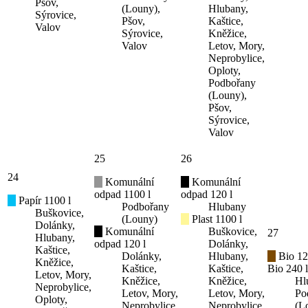
Pšov,
(Louny),
Hlubany,
Sýrovice,
Pšov,
Kaštice,
Valov
Sýrovice,
Kněžice,
Valov
Letov, Mory,
Neprobylice,
Oploty,
Podbořany
(Louny),
Pšov,
Sýrovice,
Valov
25
26
24
Komunální
Komunální
odpad 1100 l
odpad 120 l
Papír 1100 l
Podbořany
Hlubany
Buškovice,
(Louny)
Plast 1100 l
Dolánky,
Komunální
Buškovice,
27
Hlubany,
odpad 120 l
Dolánky,
Kaštice,
Dolánky,
Hlubany,
Bio 12
Kněžice,
Kaštice,
Kaštice,
Bio 240 l
Letov, Mory,
Kněžice,
Kněžice,
Hl
Neprobylice,
Letov, Mory,
Letov, Mory,
Po
Oploty,
Neprobylice,
Neprobylice,
(L