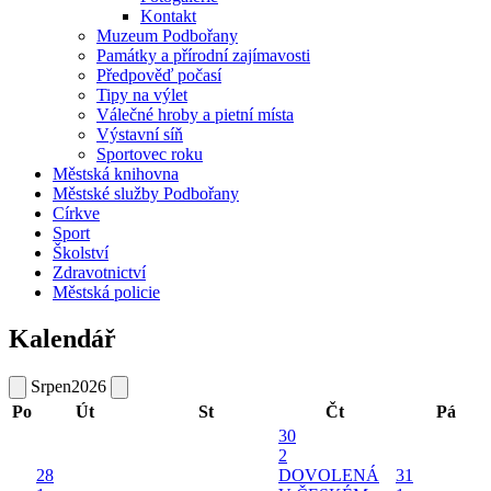
Kontakt
Muzeum Podbořany
Památky a přírodní zajímavosti
Předpověď počasí
Tipy na výlet
Válečné hroby a pietní místa
Výstavní síň
Sportovec roku
Městská knihovna
Městské služby Podbořany
Církve
Sport
Školství
Zdravotnictví
Městská policie
Kalendář
Srpen
2026
Po
Út
St
Čt
Pá
30
2
28
DOVOLENÁ
31