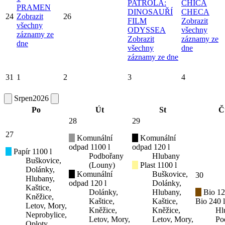
PATROLA:
CHICA
PRAMEN
DINOSAUŘÍ
CHECA
24
Zobrazit
26
FILM
Zobrazit
všechny
ODYSSEA
všechny
záznamy ze
Zobrazit
záznamy ze
dne
všechny
dne
záznamy ze dne
31
1
2
3
4
Srpen
2026
Po
Út
St
Č
28
29
27
Komunální
Komunální
odpad 1100 l
odpad 120 l
Papír 1100 l
Podbořany
Hlubany
Buškovice,
(Louny)
Plast 1100 l
Dolánky,
Komunální
Buškovice,
30
Hlubany,
odpad 120 l
Dolánky,
Kaštice,
Dolánky,
Hlubany,
Bio 12
Kněžice,
Kaštice,
Kaštice,
Bio 240 l
Letov, Mory,
Kněžice,
Kněžice,
Hl
Neprobylice,
Letov, Mory,
Letov, Mory,
Po
Oploty,