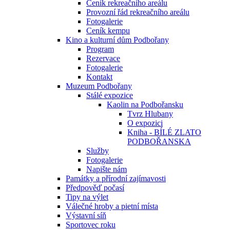
Ceník rekreačního areálu
Provozní řád rekreačního areálu
Fotogalerie
Ceník kempu
Kino a kulturní dům Podbořany
Program
Rezervace
Fotogalerie
Kontakt
Muzeum Podbořany
Stálé expozice
Kaolin na Podbořansku
Tvrz Hlubany
O expozici
Kniha - BÍLÉ ZLATO
PODBOŘANSKA
Služby
Fotogalerie
Napište nám
Památky a přírodní zajímavosti
Předpověď počasí
Tipy na výlet
Válečné hroby a pietní místa
Výstavní síň
Sportovec roku