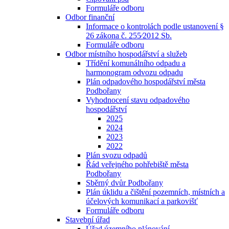
Formuláře odboru
Odbor finanční
Informace o kontrolách podle ustanovení §
26 zákona č. 255⁄2012 Sb.
Formuláře odboru
Odbor místního hospodářství a služeb
Třídění komunálního odpadu a
harmonogram odvozu odpadu
Plán odpadového hospodářství města
Podbořany
Vyhodnocení stavu odpadového
hospodářství
2025
2024
2023
2022
Plán svozu odpadů
Řád veřejného pohřebiště města
Podbořany
Sběrný dvůr Podbořany
Plán úklidu a čištění pozemních, místních a
účelových komunikací a parkovišť
Formuláře odboru
Stavební úřad
Úřad územního plánování