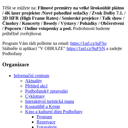
Těšit se můžete na:
Filmové premiéry na velké širokoúhlé plátno
/ 4K laser projektor /Nové pohodlné sedačky / Zvuk Dolby 7.1. /
3D HFR (High Frame Rates) / Seniorské projekce / Talk show /
Činohry / Koncerty / Besedy / Výstavy / Pohádky / Občerstvení
/ Popcorn / Online vstupenky a pod.
Podrobnosti budeme
průběžně zveřejňovat.
Program Vám rádi pošleme na email:
https://1url.cz/tuFSo
Stáhněte si aplikaci "V OBRAZE"
https://1url.cz/9uFSN
a zadejte
Podbořany
Organizace
Informační centrum
Aktuality
Přehled akcí
Podbořanský zpravodaj
Cyklotrasy
Interaktivní turistická mapa
Koupaliště a Kemp
Kino a kulturní dům Podbořany
Program
Rezervace
Fotogalerie