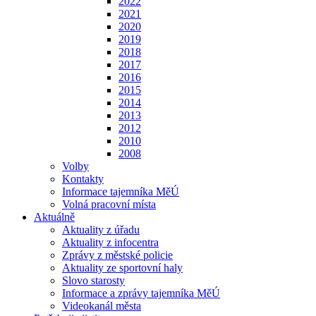
2022
2021
2020
2019
2018
2017
2016
2015
2014
2013
2012
2010
2008
Volby
Kontakty
Informace tajemníka MěÚ
Volná pracovní místa
Aktuálně
Aktuality z úřadu
Aktuality z infocentra
Zprávy z městské policie
Aktuality ze sportovní haly
Slovo starosty
Informace a zprávy tajemníka MěÚ
Videokanál města