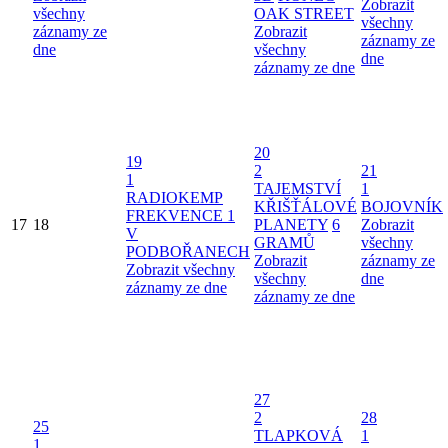
Zobrazit
všechny
OAK STREET
všechny
záznamy ze
Zobrazit
záznamy ze
dne
všechny
dne
záznamy ze dne
20
19
2
21
1
TAJEMSTVÍ
1
RADIOKEMP
KŘIŠŤÁLOVÉ
BOJOVNÍK
FREKVENCE 1
17
18
PLANETY
6
Zobrazit
V
GRAMŮ
všechny
PODBOŘANECH
Zobrazit
záznamy ze
Zobrazit všechny
všechny
dne
záznamy ze dne
záznamy ze dne
27
2
28
25
TLAPKOVÁ
1
1