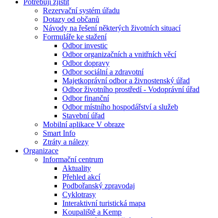
Potřebuji zjistit
Rezervační systém úřadu
Dotazy od občanů
Návody na řešení některých životních situací
Formuláře ke stažení
Odbor investic
Odbor organizačních a vnitřních věcí
Odbor dopravy
Odbor sociální a zdravotní
Majetkoprávní odbor a živnostenský úřad
Odbor životního prostředí - Vodoprávní úřad
Odbor finanční
Odbor místního hospodářství a služeb
Stavební úřad
Mobilní aplikace V obraze
Smart Info
Ztráty a nálezy
Organizace
Informační centrum
Aktuality
Přehled akcí
Podbořanský zpravodaj
Cyklotrasy
Interaktivní turistická mapa
Koupaliště a Kemp