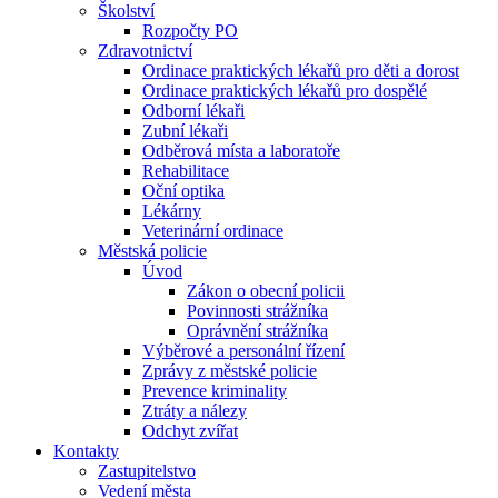
Školství
Rozpočty PO
Zdravotnictví
Ordinace praktických lékařů pro děti a dorost
Ordinace praktických lékařů pro dospělé
Odborní lékaři
Zubní lékaři
Odběrová místa a laboratoře
Rehabilitace
Oční optika
Lékárny
Veterinární ordinace
Městská policie
Úvod
Zákon o obecní policii
Povinnosti strážníka
Oprávnění strážníka
Výběrové a personální řízení
Zprávy z městské policie
Prevence kriminality
Ztráty a nálezy
Odchyt zvířat
Kontakty
Zastupitelstvo
Vedení města