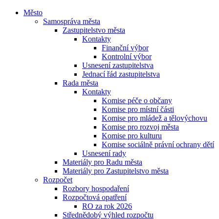
Město
Samospráva města
Zastupitelstvo města
Kontakty
Finanční výbor
Kontrolní výbor
Usnesení zastupitelstva
Jednací řád zastupitelstva
Rada města
Kontakty
Komise péče o občany
Komise pro místní části
Komise pro mládež a tělovýchovu
Komise pro rozvoj města
Komise pro kulturu
Komise sociálně právní ochrany dětí
Usnesení rady
Materiály pro Radu města
Materiály pro Zastupitelstvo města
Rozpočet
Rozbory hospodaření
Rozpočtová opatření
RO za rok 2026
Střednědobý výhled rozpočtu