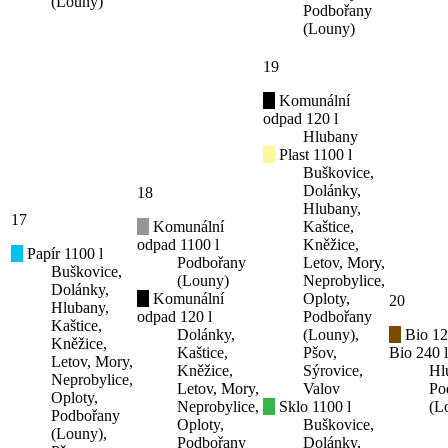
(Louny)
Podbořany
(Louny)
19
Komunální
odpad 120 l
Hlubany
Plast 1100 l
Buškovice,
Dolánky,
18
Hlubany,
17
Komunální
Kaštice,
odpad 1100 l
Kněžice,
Papír 1100 l
Podbořany
Letov, Mory,
Buškovice,
(Louny)
Neprobylice,
Dolánky,
Komunální
Oploty,
20
Hlubany,
odpad 120 l
Podbořany
Kaštice,
Dolánky,
(Louny),
Bio 12
Kněžice,
Kaštice,
Pšov,
Bio 240 l
Letov, Mory,
Kněžice,
Sýrovice,
Hl
Neprobylice,
Letov, Mory,
Valov
Po
Oploty,
Neprobylice,
Sklo 1100 l
(L
Podbořany
Oploty,
Buškovice,
(Louny),
Podbořany
Dolánky,