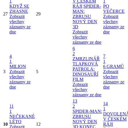
1
V ČESKÉM
1
KDYŽ SE
RÁJI
SPIDER-
PO
ZHASNE
MAN:
VEČERCE
27
29
Zobrazit
ZBRUSU
Zobrazit
všechny
NOVÝ DEN
všechny
záznamy ze
3D
záznamy ze
dne
Zobrazit
dne
všechny
záznamy ze dne
6
2
4
7
ZMRZLINÁŘ
1
1
TLAPKOVÁ
MILION
6 GRAMŮ
PATROLA:
3
Zobrazit
5
Zobrazit
DINOSAUŘÍ
všechny
všechny
FILM
záznamy ze
záznamy ze
Zobrazit
dne
dne
všechny
záznamy ze dne
13
14
11
2
1
1
SPIDER-MAN:
DOVOLEN
NEČEKANÉ
ZBRUSU
V ČESKÉM
LÉTO
NOVÝ DEN
10
12
RÁJI
Zobrazit
3D
KONEC