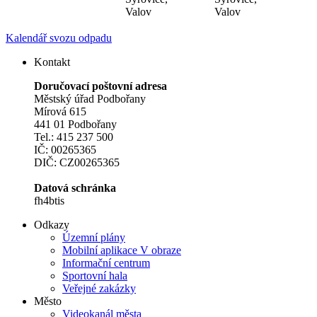
Valov
Valov
Kalendář svozu odpadu
Kontakt
Doručovací poštovní adresa
Městský úřad Podbořany
Mírová 615
441 01 Podbořany
Tel.: 415 237 500
IČ: 00265365
DIČ: CZ00265365
Datová schránka
fh4btis
Odkazy
Územní plány
Mobilní aplikace V obraze
Informační centrum
Sportovní hala
Veřejné zakázky
Město
Videokanál města