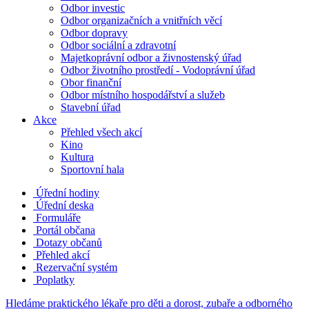
Odbor investic
Odbor organizačních a vnitřních věcí
Odbor dopravy
Odbor sociální a zdravotní
Majetkoprávní odbor a živnostenský úřad
Odbor životního prostředí - Vodoprávní úřad
Obor finanční
Odbor místního hospodářství a služeb
Stavební úřad
Akce
Přehled všech akcí
Kino
Kultura
Sportovní hala
Úřední hodiny
Úřední deska
Formuláře
Portál občana
Dotazy občanů
Přehled akcí
Rezervační systém
Poplatky
Hledáme praktického lékaře pro děti a dorost, zubaře a odborného