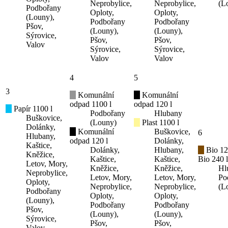
Neprobylice,
Neprobylice,
(L
Podbořany
Oploty,
Oploty,
(Louny),
Podbořany
Podbořany
Pšov,
(Louny),
(Louny),
Sýrovice,
Pšov,
Pšov,
Valov
Sýrovice,
Sýrovice,
Valov
Valov
4
5
3
Komunální
Komunální
odpad 1100 l
odpad 120 l
Papír 1100 l
Podbořany
Hlubany
Buškovice,
(Louny)
Plast 1100 l
Dolánky,
Komunální
Buškovice,
6
Hlubany,
odpad 120 l
Dolánky,
Kaštice,
Dolánky,
Hlubany,
Bio 12
Kněžice,
Kaštice,
Kaštice,
Bio 240 l
Letov, Mory,
Kněžice,
Kněžice,
Hl
Neprobylice,
Letov, Mory,
Letov, Mory,
Po
Oploty,
Neprobylice,
Neprobylice,
(L
Podbořany
Oploty,
Oploty,
(Louny),
Podbořany
Podbořany
Pšov,
(Louny),
(Louny),
Sýrovice,
Pšov,
Pšov,
Valov