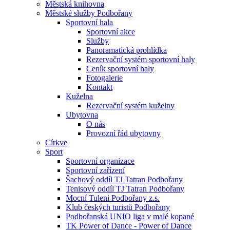
Městská knihovna
Městské služby Podbořany
Sportovní hala
Sportovní akce
Služby
Panoramatická prohlídka
Rezervační systém sportovní haly
Ceník sportovní haly
Fotogalerie
Kontakt
Kuželna
Rezervační systém kuželny
Ubytovna
O nás
Provozní řád ubytovny
Církve
Sport
Sportovní organizace
Sportovní zařízení
Šachový oddíl TJ Tatran Podbořany
Tenisový oddíl TJ Tatran Podbořany
Mocní Tuleni Podbořany z.s.
Klub českých turistů Podbořany
Podbořanská UNIO liga v malé kopané
TK Power of Dance - Power of Dance