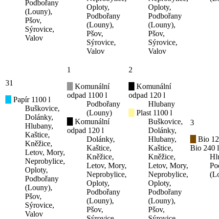
Podbořany
Oploty,
Oploty,
(Louny),
Podbořany
Podbořany
Pšov,
(Louny),
(Louny),
Sýrovice,
Pšov,
Pšov,
Valov
Sýrovice,
Sýrovice,
Valov
Valov
1
2
31
Komunální
Komunální
odpad 1100 l
odpad 120 l
Papír 1100 l
Podbořany
Hlubany
Buškovice,
(Louny)
Plast 1100 l
Dolánky,
Komunální
Buškovice,
3
Hlubany,
odpad 120 l
Dolánky,
Kaštice,
Dolánky,
Hlubany,
Bio 12
Kněžice,
Kaštice,
Kaštice,
Bio 240 l
Letov, Mory,
Kněžice,
Kněžice,
Hl
Neprobylice,
Letov, Mory,
Letov, Mory,
Po
Oploty,
Neprobylice,
Neprobylice,
(L
Podbořany
Oploty,
Oploty,
(Louny),
Podbořany
Podbořany
Pšov,
(Louny),
(Louny),
Sýrovice,
Pšov,
Pšov,
Valov
Sýrovice,
Sýrovice,