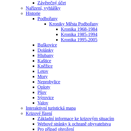
Závěrečný účet
Nařízení, vyhlášky
Historie
Podbořany
Kroniky Města Podbořany
Kronika 1968-1984
Kronika 1985-1994
Kronika 1995-2005
Buškovice
Dolánky
Hlubany
Kaštice
Kněžice
Letov
Mory
Neprobylice
Oploty
Pšov
Sýrovice
Valov
Interaktivní turistická mapa
Krizové řízení
Základní informace ke krizovým situacím
Webové stránky k ochraně obyvatelstva
Pro případ ohrožení