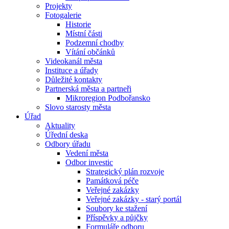
Projekty
Fotogalerie
Historie
Místní části
Podzemní chodby
Vítání občánků
Videokanál města
Instituce a úřady
Důležité kontakty
Partnerská města a partneři
Mikroregion Podbořansko
Slovo starosty města
Úřad
Aktuality
Úřední deska
Odbory úřadu
Vedení města
Odbor investic
Strategický plán rozvoje
Památková péče
Veřejné zakázky
Veřejné zakázky - starý portál
Soubory ke stažení
Příspěvky a půjčky
Formuláře odboru