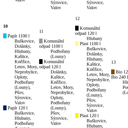
Sýrovice,
Sýrovice,
Valov
Valov
12
10
Komunální
11
odpad 120 l
Papír 1100 l
Hlubany
Buškovice,
Komunální
Plast 1100 l
Dolánky,
odpad 1100 l
Buškovice,
Hlubany,
Podbořany
Dolánky,
Kaštice,
(Louny)
Hlubany,
Kněžice,
Komunální
13
Kaštice,
Letov, Mory,
odpad 120 l
Kněžice,
Neprobylice,
Dolánky,
Bio 12
Letov, Mory,
Oploty,
Kaštice,
Bio 240 l
Neprobylice,
Podbořany
Kněžice,
Hl
Oploty,
(Louny),
Letov, Mory,
Po
Podbořany
Pšov,
Neprobylice,
(L
(Louny),
Sýrovice,
Oploty,
Pšov,
Valov
Podbořany
Sýrovice,
Papír 120 l
(Louny),
Valov
Buškovice,
Pšov,
Plast 120 l
Hlubany,
Sýrovice,
Buškovice,
Podbořany
Valov
Hlubany,