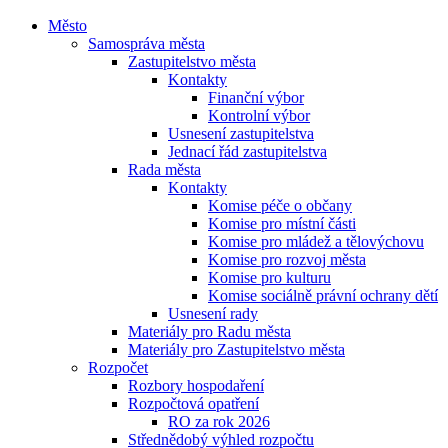
Město
Samospráva města
Zastupitelstvo města
Kontakty
Finanční výbor
Kontrolní výbor
Usnesení zastupitelstva
Jednací řád zastupitelstva
Rada města
Kontakty
Komise péče o občany
Komise pro místní části
Komise pro mládež a tělovýchovu
Komise pro rozvoj města
Komise pro kulturu
Komise sociálně právní ochrany dětí
Usnesení rady
Materiály pro Radu města
Materiály pro Zastupitelstvo města
Rozpočet
Rozbory hospodaření
Rozpočtová opatření
RO za rok 2026
Střednědobý výhled rozpočtu