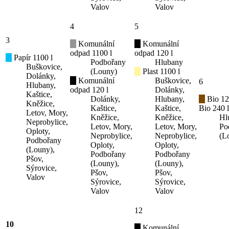
Valov
Valov
4
5
3
Komunální
Komunální
odpad 1100 l
odpad 120 l
Papír 1100 l
Podbořany
Hlubany
Buškovice,
(Louny)
Plast 1100 l
Dolánky,
Komunální
Buškovice,
6
Hlubany,
odpad 120 l
Dolánky,
Kaštice,
Dolánky,
Hlubany,
Bio 12
Kněžice,
Kaštice,
Kaštice,
Bio 240 l
Letov, Mory,
Kněžice,
Kněžice,
Hl
Neprobylice,
Letov, Mory,
Letov, Mory,
Po
Oploty,
Neprobylice,
Neprobylice,
(L
Podbořany
Oploty,
Oploty,
(Louny),
Podbořany
Podbořany
Pšov,
(Louny),
(Louny),
Sýrovice,
Pšov,
Pšov,
Valov
Sýrovice,
Sýrovice,
Valov
Valov
12
10
Komunální