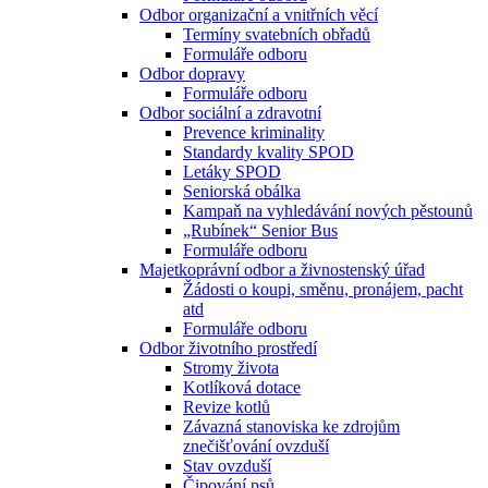
Odbor organizační a vnitřních věcí
Termíny svatebních obřadů
Formuláře odboru
Odbor dopravy
Formuláře odboru
Odbor sociální a zdravotní
Prevence kriminality
Standardy kvality SPOD
Letáky SPOD
Seniorská obálka
Kampaň na vyhledávání nových pěstounů
„Rubínek“ Senior Bus
Formuláře odboru
Majetkoprávní odbor a živnostenský úřad
Žádosti o koupi, směnu, pronájem, pacht
atd
Formuláře odboru
Odbor životního prostředí
Stromy života
Kotlíková dotace
Revize kotlů
Závazná stanoviska ke zdrojům
znečišťování ovzduší
Stav ovzduší
Čipování psů