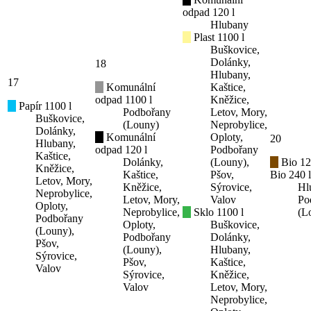
odpad 120 l
Hlubany
Plast 1100 l
Buškovice,
Dolánky,
18
Hlubany,
17
Komunální
Kaštice,
odpad 1100 l
Kněžice,
Papír 1100 l
Podbořany
Letov, Mory,
Buškovice,
(Louny)
Neprobylice,
Dolánky,
Komunální
Oploty,
20
Hlubany,
odpad 120 l
Podbořany
Kaštice,
Dolánky,
(Louny),
Bio 12
Kněžice,
Kaštice,
Pšov,
Bio 240 l
Letov, Mory,
Kněžice,
Sýrovice,
Hl
Neprobylice,
Letov, Mory,
Valov
Po
Oploty,
Neprobylice,
Sklo 1100 l
(L
Podbořany
Oploty,
Buškovice,
(Louny),
Podbořany
Dolánky,
Pšov,
(Louny),
Hlubany,
Sýrovice,
Pšov,
Kaštice,
Valov
Sýrovice,
Kněžice,
Valov
Letov, Mory,
Neprobylice,