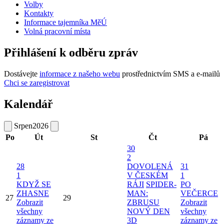
Volby
Kontakty
Informace tajemníka MěÚ
Volná pracovní místa
Přihlášení k odběru zpráv
Dostávejte
informace z našeho webu
prostřednictvím SMS a e-mailů
Chci se zaregistrovat
Kalendář
Srpen
2026
Po
Út
St
Čt
Pá
30
2
28
DOVOLENÁ
31
1
V ČESKÉM
1
KDYŽ SE
RÁJI
SPIDER-
PO
ZHASNE
MAN:
VEČERCE
27
29
Zobrazit
ZBRUSU
Zobrazit
všechny
NOVÝ DEN
všechny
záznamy ze
3D
záznamy ze