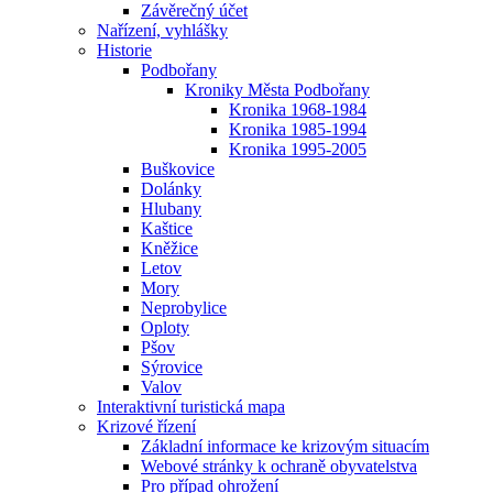
Závěrečný účet
Nařízení, vyhlášky
Historie
Podbořany
Kroniky Města Podbořany
Kronika 1968-1984
Kronika 1985-1994
Kronika 1995-2005
Buškovice
Dolánky
Hlubany
Kaštice
Kněžice
Letov
Mory
Neprobylice
Oploty
Pšov
Sýrovice
Valov
Interaktivní turistická mapa
Krizové řízení
Základní informace ke krizovým situacím
Webové stránky k ochraně obyvatelstva
Pro případ ohrožení