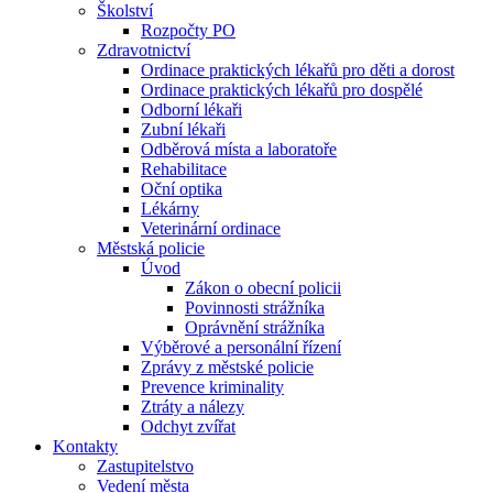
Školství
Rozpočty PO
Zdravotnictví
Ordinace praktických lékařů pro děti a dorost
Ordinace praktických lékařů pro dospělé
Odborní lékaři
Zubní lékaři
Odběrová místa a laboratoře
Rehabilitace
Oční optika
Lékárny
Veterinární ordinace
Městská policie
Úvod
Zákon o obecní policii
Povinnosti strážníka
Oprávnění strážníka
Výběrové a personální řízení
Zprávy z městské policie
Prevence kriminality
Ztráty a nálezy
Odchyt zvířat
Kontakty
Zastupitelstvo
Vedení města