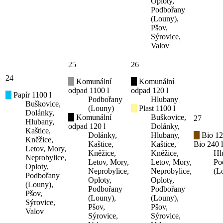
Oploty,
Podbořany
(Louny),
Pšov,
Sýrovice,
Valov
25
26
24
Komunální
Komunální
odpad 1100 l
odpad 120 l
Papír 1100 l
Podbořany
Hlubany
Buškovice,
(Louny)
Plast 1100 l
Dolánky,
Komunální
Buškovice,
27
Hlubany,
odpad 120 l
Dolánky,
Kaštice,
Dolánky,
Hlubany,
Bio 12
Kněžice,
Kaštice,
Kaštice,
Bio 240 l
Letov, Mory,
Kněžice,
Kněžice,
Hl
Neprobylice,
Letov, Mory,
Letov, Mory,
Po
Oploty,
Neprobylice,
Neprobylice,
(L
Podbořany
Oploty,
Oploty,
(Louny),
Podbořany
Podbořany
Pšov,
(Louny),
(Louny),
Sýrovice,
Pšov,
Pšov,
Valov
Sýrovice,
Sýrovice,