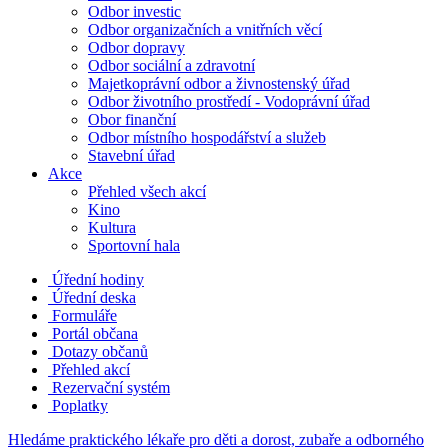
Odbor investic
Odbor organizačních a vnitřních věcí
Odbor dopravy
Odbor sociální a zdravotní
Majetkoprávní odbor a živnostenský úřad
Odbor životního prostředí - Vodoprávní úřad
Obor finanční
Odbor místního hospodářství a služeb
Stavební úřad
Akce
Přehled všech akcí
Kino
Kultura
Sportovní hala
Úřední hodiny
Úřední deska
Formuláře
Portál občana
Dotazy občanů
Přehled akcí
Rezervační systém
Poplatky
Hledáme praktického lékaře pro děti a dorost, zubaře a odborného