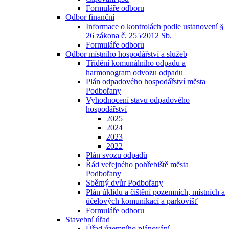
Formuláře odboru
Odbor finanční
Informace o kontrolách podle ustanovení §
26 zákona č. 255⁄2012 Sb.
Formuláře odboru
Odbor místního hospodářství a služeb
Třídění komunálního odpadu a
harmonogram odvozu odpadu
Plán odpadového hospodářství města
Podbořany
Vyhodnocení stavu odpadového
hospodářství
2025
2024
2023
2022
Plán svozu odpadů
Řád veřejného pohřebiště města
Podbořany
Sběrný dvůr Podbořany
Plán úklidu a čištění pozemních, místních a
účelových komunikací a parkovišť
Formuláře odboru
Stavební úřad
Úřad územního plánování