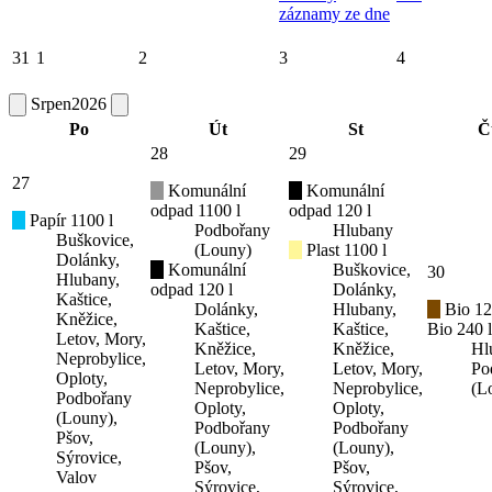
záznamy ze dne
31
1
2
3
4
Srpen
2026
Po
Út
St
Č
28
29
27
Komunální
Komunální
odpad 1100 l
odpad 120 l
Papír 1100 l
Podbořany
Hlubany
Buškovice,
(Louny)
Plast 1100 l
Dolánky,
Komunální
Buškovice,
30
Hlubany,
odpad 120 l
Dolánky,
Kaštice,
Dolánky,
Hlubany,
Bio 12
Kněžice,
Kaštice,
Kaštice,
Bio 240 l
Letov, Mory,
Kněžice,
Kněžice,
Hl
Neprobylice,
Letov, Mory,
Letov, Mory,
Po
Oploty,
Neprobylice,
Neprobylice,
(L
Podbořany
Oploty,
Oploty,
(Louny),
Podbořany
Podbořany
Pšov,
(Louny),
(Louny),
Sýrovice,
Pšov,
Pšov,
Valov
Sýrovice,
Sýrovice,