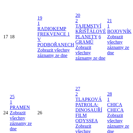
20
19
2
21
1
TAJEMSTVÍ
1
RADIOKEMP
KŘIŠŤÁLOVÉ
BOJOVNÍK
FREKVENCE 1
17
18
PLANETY
6
Zobrazit
V
GRAMŮ
všechny
PODBOŘANECH
Zobrazit
záznamy ze
Zobrazit všechny
všechny
dne
záznamy ze dne
záznamy ze dne
27
2
28
25
TLAPKOVÁ
1
1
PATROLA:
CHICA
PRAMEN
DINOSAUŘÍ
CHECA
24
Zobrazit
26
FILM
Zobrazit
všechny
ODYSSEA
všechny
záznamy ze
Zobrazit
záznamy ze
dne
všechny
dne