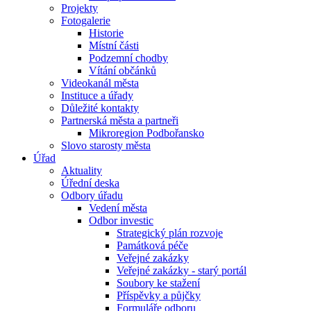
Projekty
Fotogalerie
Historie
Místní části
Podzemní chodby
Vítání občánků
Videokanál města
Instituce a úřady
Důležité kontakty
Partnerská města a partneři
Mikroregion Podbořansko
Slovo starosty města
Úřad
Aktuality
Úřední deska
Odbory úřadu
Vedení města
Odbor investic
Strategický plán rozvoje
Památková péče
Veřejné zakázky
Veřejné zakázky - starý portál
Soubory ke stažení
Příspěvky a půjčky
Formuláře odboru