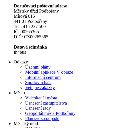
Doručovací poštovní adresa
Městský úřad Podbořany
Mírová 615
441 01 Podbořany
Tel.: 415 237 500
IČ: 00265365
DIČ: CZ00265365
Datová schránka
fh4btis
Odkazy
Územní plány
Mobilní aplikace V obraze
Informační centrum
Sportovní hala
Veřejné zakázky
Město
Videokanál města
Usnesení zastupitelstva
Usnesení rady
Geoportál města Podbořany
Plán svozu odpadů
Městský úřad