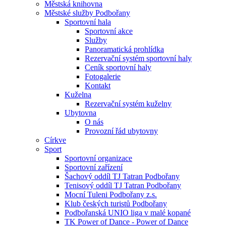
Městská knihovna
Městské služby Podbořany
Sportovní hala
Sportovní akce
Služby
Panoramatická prohlídka
Rezervační systém sportovní haly
Ceník sportovní haly
Fotogalerie
Kontakt
Kuželna
Rezervační systém kuželny
Ubytovna
O nás
Provozní řád ubytovny
Církve
Sport
Sportovní organizace
Sportovní zařízení
Šachový oddíl TJ Tatran Podbořany
Tenisový oddíl TJ Tatran Podbořany
Mocní Tuleni Podbořany z.s.
Klub českých turistů Podbořany
Podbořanská UNIO liga v malé kopané
TK Power of Dance - Power of Dance