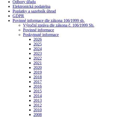
Odbory úřadu
Elektronická podatelna
Poplatky a sazebník úhrad
GDPR
Povinné informace dle zákona 106⁄1999 sb.
Výroční zpráva dle zákona č. 106⁄1999 Sb.
Povinné informace
Poskytnuté informace
2026
2025
2024
2023
2022
2021
2020
2019
2018
2017
2016
2015
2014
2013
2012
2010
2008