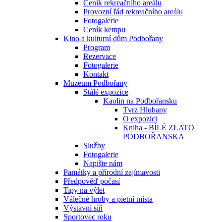
Ceník rekreačního areálu
Provozní řád rekreačního areálu
Fotogalerie
Ceník kempu
Kino a kulturní dům Podbořany
Program
Rezervace
Fotogalerie
Kontakt
Muzeum Podbořany
Stálé expozice
Kaolin na Podbořansku
Tvrz Hlubany
O expozici
Kniha - BÍLÉ ZLATO
PODBOŘANSKA
Služby
Fotogalerie
Napište nám
Památky a přírodní zajímavosti
Předpověď počasí
Tipy na výlet
Válečné hroby a pietní místa
Výstavní síň
Sportovec roku