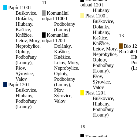
11
odpad 120 l
Papír 1100 l
Hlubany
Buškovice,
Komunální
Plast 1100 l
Dolánky,
odpad 1100 l
Buškovice,
Hlubany,
Podbořany
Dolánky,
Kaštice,
(Louny)
Hlubany,
Kněžice,
Komunální
13
Kaštice,
Letov, Mory,
odpad 120 l
Kněžice,
Neprobylice,
Dolánky,
Bio 12
Letov, Mory,
Oploty,
Kaštice,
Bio 240 l
Neprobylice,
Podbořany
Kněžice,
Hl
Oploty,
(Louny),
Letov, Mory,
Po
Podbořany
Pšov,
Neprobylice,
(L
(Louny),
Sýrovice,
Oploty,
Pšov,
Valov
Podbořany
Sýrovice,
Papír 120 l
(Louny),
Valov
Buškovice,
Pšov,
Plast 120 l
Hlubany,
Sýrovice,
Buškovice,
Podbořany
Valov
Hlubany,
(Louny)
Podbořany
(Louny)
19
Komunální