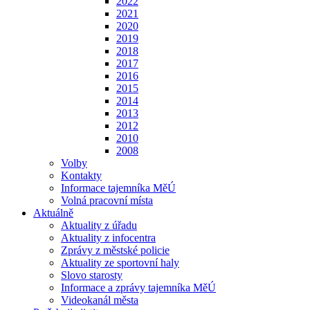
2022
2021
2020
2019
2018
2017
2016
2015
2014
2013
2012
2010
2008
Volby
Kontakty
Informace tajemníka MěÚ
Volná pracovní místa
Aktuálně
Aktuality z úřadu
Aktuality z infocentra
Zprávy z městské policie
Aktuality ze sportovní haly
Slovo starosty
Informace a zprávy tajemníka MěÚ
Videokanál města