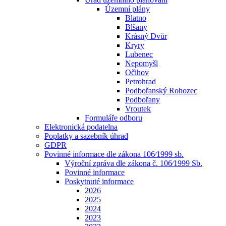
Územní plány
Blatno
Blšany
Krásný Dvůr
Kryry
Lubenec
Nepomyšl
Očihov
Petrohrad
Podbořanský Rohozec
Podbořany
Vroutek
Formuláře odboru
Elektronická podatelna
Poplatky a sazebník úhrad
GDPR
Povinné informace dle zákona 106⁄1999 sb.
Výroční zpráva dle zákona č. 106⁄1999 Sb.
Povinné informace
Poskytnuté informace
2026
2025
2024
2023