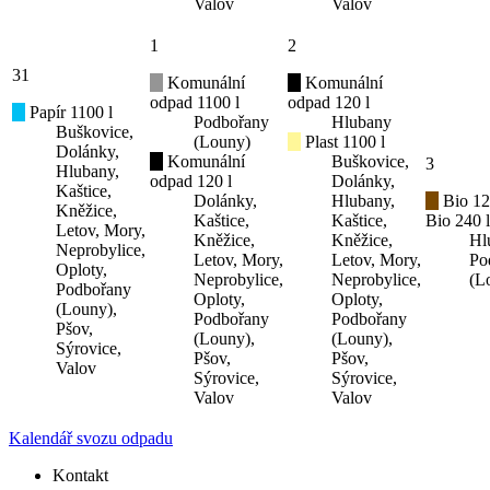
Valov
Valov
1
2
31
Komunální
Komunální
odpad 1100 l
odpad 120 l
Papír 1100 l
Podbořany
Hlubany
Buškovice,
(Louny)
Plast 1100 l
Dolánky,
Komunální
Buškovice,
3
Hlubany,
odpad 120 l
Dolánky,
Kaštice,
Dolánky,
Hlubany,
Bio 12
Kněžice,
Kaštice,
Kaštice,
Bio 240 l
Letov, Mory,
Kněžice,
Kněžice,
Hl
Neprobylice,
Letov, Mory,
Letov, Mory,
Po
Oploty,
Neprobylice,
Neprobylice,
(L
Podbořany
Oploty,
Oploty,
(Louny),
Podbořany
Podbořany
Pšov,
(Louny),
(Louny),
Sýrovice,
Pšov,
Pšov,
Valov
Sýrovice,
Sýrovice,
Valov
Valov
Kalendář svozu odpadu
Kontakt