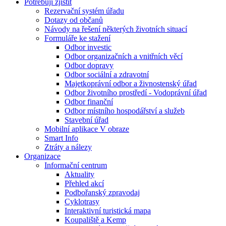
Potřebuji zjistit
Rezervační systém úřadu
Dotazy od občanů
Návody na řešení některých životních situací
Formuláře ke stažení
Odbor investic
Odbor organizačních a vnitřních věcí
Odbor dopravy
Odbor sociální a zdravotní
Majetkoprávní odbor a živnostenský úřad
Odbor životního prostředí - Vodoprávní úřad
Odbor finanční
Odbor místního hospodářství a služeb
Stavební úřad
Mobilní aplikace V obraze
Smart Info
Ztráty a nálezy
Organizace
Informační centrum
Aktuality
Přehled akcí
Podbořanský zpravodaj
Cyklotrasy
Interaktivní turistická mapa
Koupaliště a Kemp