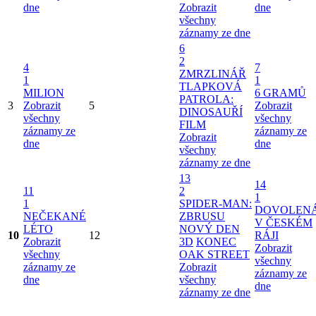
dne
Zobrazit
dne
všechny
záznamy ze dne
6
2
4
7
ZMRZLINÁŘ
1
1
TLAPKOVÁ
MILION
6 GRAMŮ
PATROLA:
3
Zobrazit
5
Zobrazit
DINOSAUŘÍ
všechny
všechny
FILM
záznamy ze
záznamy ze
Zobrazit
dne
dne
všechny
záznamy ze dne
13
14
11
2
1
1
SPIDER-MAN:
DOVOLEN
NEČEKANÉ
ZBRUSU
V ČESKÉM
LÉTO
NOVÝ DEN
10
12
RÁJI
Zobrazit
3D
KONEC
Zobrazit
všechny
OAK STREET
všechny
záznamy ze
Zobrazit
záznamy ze
dne
všechny
dne
záznamy ze dne