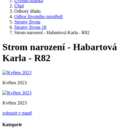
Úvodní stránka
Úřad
Odbory úřadu
Odbor životního prostředí
Stromy života
Stromy života 18
Strom narození - Habartová Karla - R82
Strom narození - Habartová
Karla - R82
Květen 2023
Květen 2023
zobrazit v mapě
Kategorie