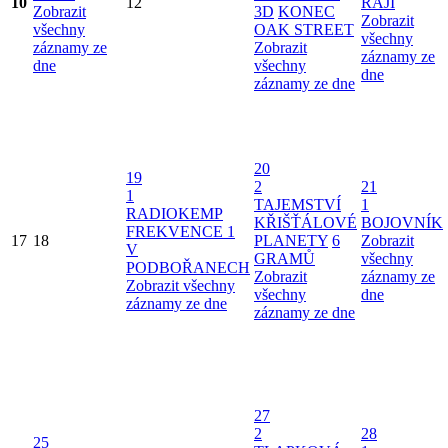
10
12
RÁJI
Zobrazit
3D
KONEC
Zobrazit
všechny
OAK STREET
všechny
záznamy ze
Zobrazit
záznamy ze
dne
všechny
dne
záznamy ze dne
20
19
2
21
1
TAJEMSTVÍ
1
RADIOKEMP
KŘIŠŤÁLOVÉ
BOJOVNÍK
FREKVENCE 1
17
18
PLANETY
6
Zobrazit
V
GRAMŮ
všechny
PODBOŘANECH
Zobrazit
záznamy ze
Zobrazit všechny
všechny
dne
záznamy ze dne
záznamy ze dne
27
2
28
25