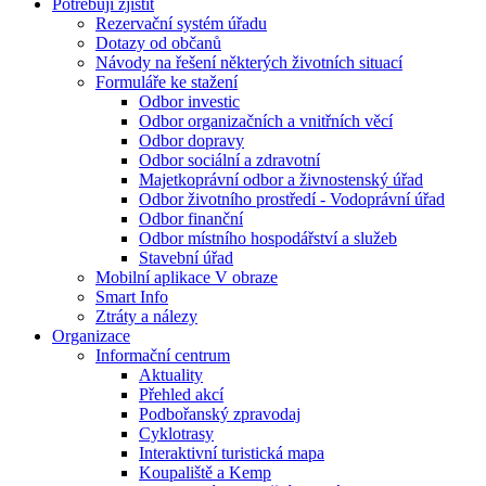
Potřebuji zjistit
Rezervační systém úřadu
Dotazy od občanů
Návody na řešení některých životních situací
Formuláře ke stažení
Odbor investic
Odbor organizačních a vnitřních věcí
Odbor dopravy
Odbor sociální a zdravotní
Majetkoprávní odbor a živnostenský úřad
Odbor životního prostředí - Vodoprávní úřad
Odbor finanční
Odbor místního hospodářství a služeb
Stavební úřad
Mobilní aplikace V obraze
Smart Info
Ztráty a nálezy
Organizace
Informační centrum
Aktuality
Přehled akcí
Podbořanský zpravodaj
Cyklotrasy
Interaktivní turistická mapa
Koupaliště a Kemp