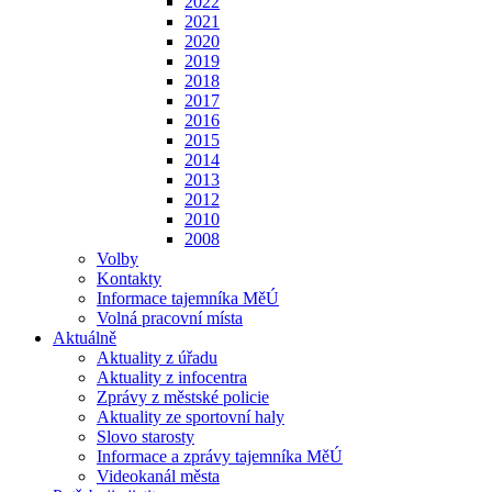
2022
2021
2020
2019
2018
2017
2016
2015
2014
2013
2012
2010
2008
Volby
Kontakty
Informace tajemníka MěÚ
Volná pracovní místa
Aktuálně
Aktuality z úřadu
Aktuality z infocentra
Zprávy z městské policie
Aktuality ze sportovní haly
Slovo starosty
Informace a zprávy tajemníka MěÚ
Videokanál města