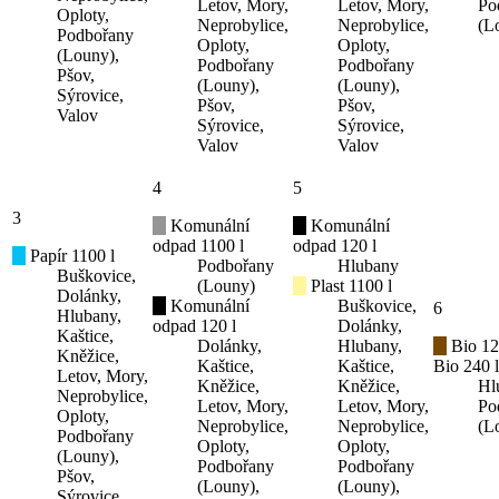
Letov, Mory,
Letov, Mory,
Po
Oploty,
Neprobylice,
Neprobylice,
(L
Podbořany
Oploty,
Oploty,
(Louny),
Podbořany
Podbořany
Pšov,
(Louny),
(Louny),
Sýrovice,
Pšov,
Pšov,
Valov
Sýrovice,
Sýrovice,
Valov
Valov
4
5
3
Komunální
Komunální
odpad 1100 l
odpad 120 l
Papír 1100 l
Podbořany
Hlubany
Buškovice,
(Louny)
Plast 1100 l
Dolánky,
Komunální
Buškovice,
6
Hlubany,
odpad 120 l
Dolánky,
Kaštice,
Dolánky,
Hlubany,
Bio 12
Kněžice,
Kaštice,
Kaštice,
Bio 240 l
Letov, Mory,
Kněžice,
Kněžice,
Hl
Neprobylice,
Letov, Mory,
Letov, Mory,
Po
Oploty,
Neprobylice,
Neprobylice,
(L
Podbořany
Oploty,
Oploty,
(Louny),
Podbořany
Podbořany
Pšov,
(Louny),
(Louny),
Sýrovice,