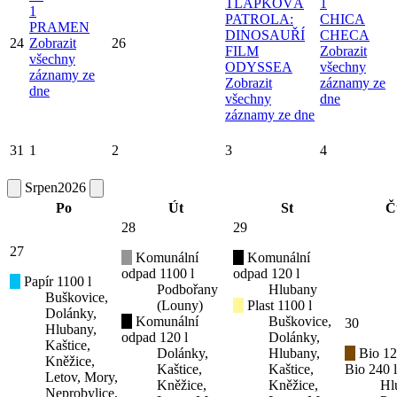
TLAPKOVÁ
1
1
PATROLA:
CHICA
PRAMEN
DINOSAUŘÍ
CHECA
24
Zobrazit
26
FILM
Zobrazit
všechny
ODYSSEA
všechny
záznamy ze
Zobrazit
záznamy ze
dne
všechny
dne
záznamy ze dne
31
1
2
3
4
Srpen
2026
Po
Út
St
Č
28
29
27
Komunální
Komunální
odpad 1100 l
odpad 120 l
Papír 1100 l
Podbořany
Hlubany
Buškovice,
(Louny)
Plast 1100 l
Dolánky,
Komunální
Buškovice,
30
Hlubany,
odpad 120 l
Dolánky,
Kaštice,
Dolánky,
Hlubany,
Bio 12
Kněžice,
Kaštice,
Kaštice,
Bio 240 l
Letov, Mory,
Kněžice,
Kněžice,
Hl
Neprobylice,