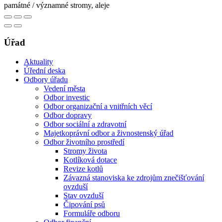
památné / významné stromy, aleje
Úřad
Aktuality
Úřední deska
Odbory úřadu
Vedení města
Odbor investic
Odbor organizační a vnitřních věcí
Odbor dopravy
Odbor sociální a zdravotní
Majetkoprávní odbor a živnostenský úřad
Odbor životního prostředí
Stromy života
Kotlíková dotace
Revize kotlů
Závazná stanoviska ke zdrojům znečišťování
ovzduší
Stav ovzduší
Čipování psů
Formuláře odboru