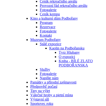
Ceník rekreačního areálu
Provozní řád rekreačního areálu
Fotogalerie
Ceník kempu
Kino a kulturní dům Podbořany
Program
Rezervace
Fotogalerie
Kontakt
Muzeum Podbořany
Stálé expozice
Kaolin na Podbořansku
Tvrz Hlubany
O expozici
Kniha - BÍLÉ ZLATO
PODBOŘANSKA
Služby
Fotogalerie
Napište nám
Památky a přírodní zajímavosti
Předpověď počasí
Tipy na výlet
Válečné hroby a pietní místa
Výstavní síň
Sportovec roku