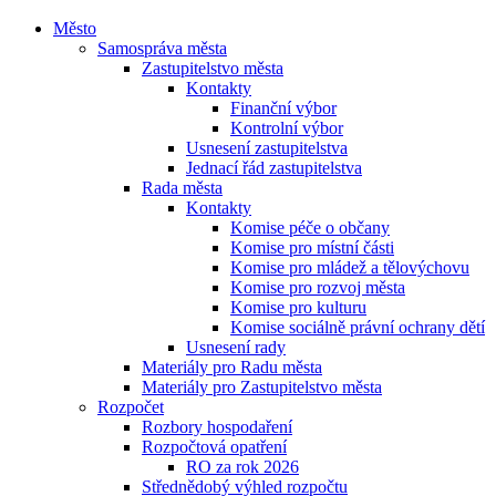
Město
Samospráva města
Zastupitelstvo města
Kontakty
Finanční výbor
Kontrolní výbor
Usnesení zastupitelstva
Jednací řád zastupitelstva
Rada města
Kontakty
Komise péče o občany
Komise pro místní části
Komise pro mládež a tělovýchovu
Komise pro rozvoj města
Komise pro kulturu
Komise sociálně právní ochrany dětí
Usnesení rady
Materiály pro Radu města
Materiály pro Zastupitelstvo města
Rozpočet
Rozbory hospodaření
Rozpočtová opatření
RO za rok 2026
Střednědobý výhled rozpočtu