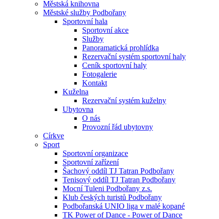
Městská knihovna
Městské služby Podbořany
Sportovní hala
Sportovní akce
Služby
Panoramatická prohlídka
Rezervační systém sportovní haly
Ceník sportovní haly
Fotogalerie
Kontakt
Kuželna
Rezervační systém kuželny
Ubytovna
O nás
Provozní řád ubytovny
Církve
Sport
Sportovní organizace
Sportovní zařízení
Šachový oddíl TJ Tatran Podbořany
Tenisový oddíl TJ Tatran Podbořany
Mocní Tuleni Podbořany z.s.
Klub českých turistů Podbořany
Podbořanská UNIO liga v malé kopané
TK Power of Dance - Power of Dance