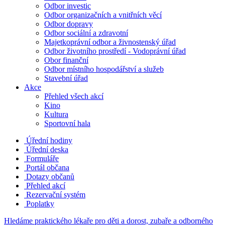
Odbor investic
Odbor organizačních a vnitřních věcí
Odbor dopravy
Odbor sociální a zdravotní
Majetkoprávní odbor a živnostenský úřad
Odbor životního prostředí - Vodoprávní úřad
Obor finanční
Odbor místního hospodářství a služeb
Stavební úřad
Akce
Přehled všech akcí
Kino
Kultura
Sportovní hala
Úřední hodiny
Úřední deska
Formuláře
Portál občana
Dotazy občanů
Přehled akcí
Rezervační systém
Poplatky
Hledáme praktického lékaře pro děti a dorost, zubaře a odborného