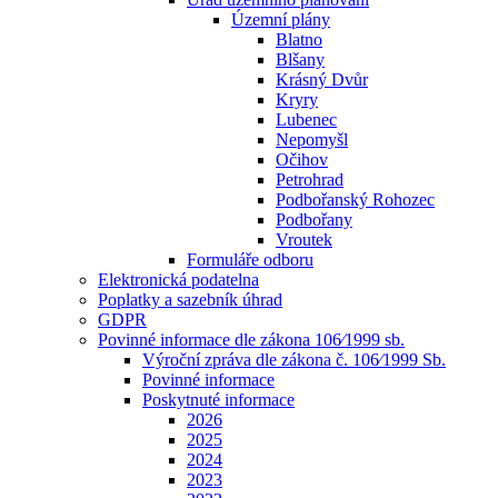
Územní plány
Blatno
Blšany
Krásný Dvůr
Kryry
Lubenec
Nepomyšl
Očihov
Petrohrad
Podbořanský Rohozec
Podbořany
Vroutek
Formuláře odboru
Elektronická podatelna
Poplatky a sazebník úhrad
GDPR
Povinné informace dle zákona 106⁄1999 sb.
Výroční zpráva dle zákona č. 106⁄1999 Sb.
Povinné informace
Poskytnuté informace
2026
2025
2024
2023