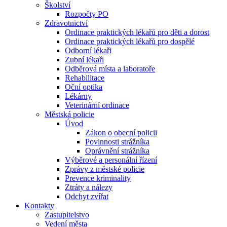
Školství
Rozpočty PO
Zdravotnictví
Ordinace praktických lékařů pro děti a dorost
Ordinace praktických lékařů pro dospělé
Odborní lékaři
Zubní lékaři
Odběrová místa a laboratoře
Rehabilitace
Oční optika
Lékárny
Veterinární ordinace
Městská policie
Úvod
Zákon o obecní policii
Povinnosti strážníka
Oprávnění strážníka
Výběrové a personální řízení
Zprávy z městské policie
Prevence kriminality
Ztráty a nálezy
Odchyt zvířat
Kontakty
Zastupitelstvo
Vedení města