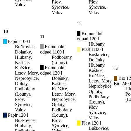
Pšov,
Pšov,
Valov
Sýrovice,
Sýrovice,
Valov
Valov
12
10
Komunální
11
odpad 120 l
Papír 1100 l
Hlubany
Buškovice,
Komunální
Plast 1100 l
Dolánky,
odpad 1100 l
Buškovice,
Hlubany,
Podbořany
Dolánky,
Kaštice,
(Louny)
Hlubany,
Kněžice,
Komunální
13
Kaštice,
Letov, Mory,
odpad 120 l
Kněžice,
Neprobylice,
Dolánky,
Bio 12
Letov, Mory,
Oploty,
Kaštice,
Bio 240 l
Neprobylice,
Podbořany
Kněžice,
Hl
Oploty,
(Louny),
Letov, Mory,
Po
Podbořany
Pšov,
Neprobylice,
(L
(Louny),
Sýrovice,
Oploty,
Pšov,
Valov
Podbořany
Sýrovice,
Papír 120 l
(Louny),
Valov
Buškovice,
Pšov,
Plast 120 l
Hlubany,
Sýrovice,
Buškovice,
Podbořany
Valov