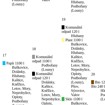
Hlubany,
(Louny)
Podbořany
(Louny)
19
Komunální
odpad 120 l
Hlubany
Plast 1100 l
Buškovice,
Dolánky,
18
Hlubany,
17
Komunální
Kaštice,
odpad 1100 l
Kněžice,
Papír 1100 l
Podbořany
Letov, Mory,
Buškovice,
(Louny)
Neprobylice,
Dolánky,
Komunální
Oploty,
20
Hlubany,
odpad 120 l
Podbořany
Kaštice,
Dolánky,
(Louny),
Bio 12
Kněžice,
Kaštice,
Pšov,
Bio 240 l
Letov, Mory,
Kněžice,
Sýrovice,
Hl
Neprobylice,
Letov, Mory,
Valov
Po
Oploty,
Neprobylice,
Sklo 1100 l
(L
Podbořany
Oploty,
Buškovice,