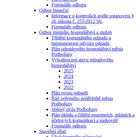
Formuláře odboru
Odbor finanční
Informace o kontrolách podle ustanovení §
26 zákona č. 255⁄2012 Sb.
Formuláře odboru
Odbor místního hospodářství a služeb
Třídění komunálního odpadu a
harmonogram odvozu odpadu
Plán odpadového hospodářství města
Podbořany
Vyhodnocení stavu odpadového
hospodářství
2025
2024
2023
2022
Plán svozu odpadů
Řád veřejného pohřebiště města
Podbořany
Sběrný dvůr Podbořany
Plán úklidu a čištění pozemních, místních a
účelových komunikací a parkovišť
Formuláře odboru
Stavební úřad
Úřad územního plánování