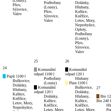
(Louny),
Podbořany
Dolánky,
Pšov,
(Louny),
Hlubany,
Sýrovice,
Pšov,
Kaštice,
Valov
Sýrovice,
Kněžice,
Valov
Letov, Mory,
Neprobylice,
Oploty,
Podbořany
(Louny),
Pšov,
Sýrovice,
Valov
25
26
24
Komunální
Komunální
odpad 1100 l
odpad 120 l
Papír 1100 l
Podbořany
Hlubany
Buškovice,
(Louny)
Plast 1100 l
Dolánky,
Komunální
Buškovice,
27
Hlubany,
odpad 120 l
Dolánky,
Kaštice,
Dolánky,
Hlubany,
Bio 12
Kněžice,
Kaštice,
Kaštice,
Bio 240 l
Letov, Mory,
Kněžice,
Kněžice,
Hl
Neprobylice,
Letov, Mory,
Letov, Mory,
Po