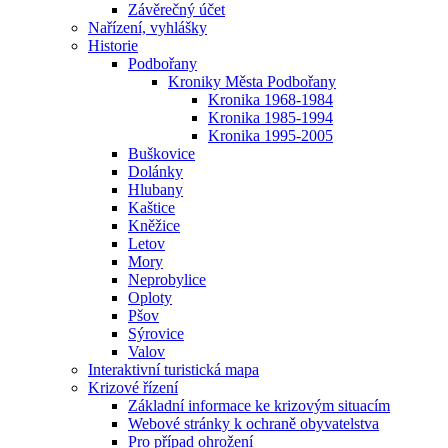
Závěrečný účet
Nařízení, vyhlášky
Historie
Podbořany
Kroniky Města Podbořany
Kronika 1968-1984
Kronika 1985-1994
Kronika 1995-2005
Buškovice
Dolánky
Hlubany
Kaštice
Kněžice
Letov
Mory
Neprobylice
Oploty
Pšov
Sýrovice
Valov
Interaktivní turistická mapa
Krizové řízení
Základní informace ke krizovým situacím
Webové stránky k ochraně obyvatelstva
Pro případ ohrožení