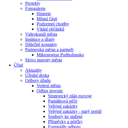
Projekty
Fotogalerie
Historie
Místní části
Podzemní chodby
Vítání občánků
Videokanál města
Instituce a úřady
Důležité kontakty
Partnerská města a partneři
Mikroregion Podbořansko
Slovo starosty města
Úřad
Aktuality
Úřední deska
Odbory úřadu
Vedení města
Odbor investic
Strategický plán rozvoje
Památková péče
Veřejné zakázky
Veřejné zakázky - starý portál
Soubory ke stažení
Příspěvky a půjčky
Formuláře odboru