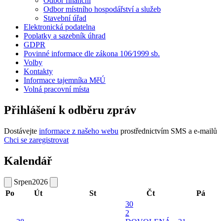
Odbor finanční
Odbor místního hospodářství a služeb
Stavební úřad
Elektronická podatelna
Poplatky a sazebník úhrad
GDPR
Povinné informace dle zákona 106⁄1999 sb.
Volby
Kontakty
Informace tajemníka MěÚ
Volná pracovní místa
Přihlášení k odběru zpráv
Dostávejte
informace z našeho webu
prostřednictvím SMS a e-mailů
Chci se zaregistrovat
Kalendář
Srpen
2026
Po
Út
St
Čt
Pá
30
2