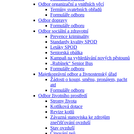
Odbor organizační a vnitřních věcí
Termíny svatebních obřadů
Formuláře odboru
Odbor dopravy
Formuláře odboru
Odbor sociální a zdravotní
Prevence kriminality
Standardy kvality SPOD
Letáky SPOD
Seniorská obálka
Kampaň na vyhledávání nových pěstounů
„Rubínek“ Senior Bus
Formuláře odboru
Majetkoprávní odbor a živnostenský úřad
Žádosti o koupi, směnu, pronájem, pacht
atd
Formuláře odboru
Odbor životního prostředí
Stromy života
Kotlíková dotace
Revize kotlů
Závazná stanoviska ke zdrojům
znečišťování ovzduší
Stav ovzduší
Čipování psů