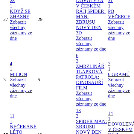
28
DOVOLENÁ
31
1
V ČESKÉM
1
KDYŽ SE
RÁJI
SPIDER-
PO
ZHASNE
MAN:
VEČERCE
27
29
Zobrazit
ZBRUSU
Zobrazit
všechny
NOVÝ DEN
všechny
záznamy ze
3D
záznamy ze
dne
Zobrazit
dne
všechny
záznamy ze dne
6
2
4
7
ZMRZLINÁŘ
1
1
TLAPKOVÁ
MILION
6 GRAMŮ
PATROLA:
3
Zobrazit
5
Zobrazit
DINOSAUŘÍ
všechny
všechny
FILM
záznamy ze
záznamy ze
Zobrazit
dne
dne
všechny
záznamy ze dne
13
14
11
2
1
1
SPIDER-MAN:
DOVOLEN
NEČEKANÉ
ZBRUSU
V ČESKÉM
LÉTO
NOVÝ DEN