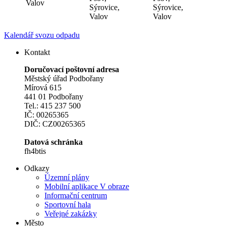
Valov
Sýrovice,
Sýrovice,
Valov
Valov
Kalendář svozu odpadu
Kontakt
Doručovací poštovní adresa
Městský úřad Podbořany
Mírová 615
441 01 Podbořany
Tel.: 415 237 500
IČ: 00265365
DIČ: CZ00265365
Datová schránka
fh4btis
Odkazy
Územní plány
Mobilní aplikace V obraze
Informační centrum
Sportovní hala
Veřejné zakázky
Město