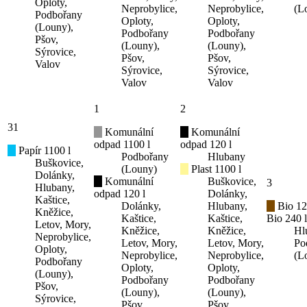
Oploty,
Neprobylice,
Neprobylice,
(L
Podbořany
Oploty,
Oploty,
(Louny),
Podbořany
Podbořany
Pšov,
(Louny),
(Louny),
Sýrovice,
Pšov,
Pšov,
Valov
Sýrovice,
Sýrovice,
Valov
Valov
1
2
31
Komunální
Komunální
odpad 1100 l
odpad 120 l
Papír 1100 l
Podbořany
Hlubany
Buškovice,
(Louny)
Plast 1100 l
Dolánky,
Komunální
Buškovice,
3
Hlubany,
odpad 120 l
Dolánky,
Kaštice,
Dolánky,
Hlubany,
Bio 12
Kněžice,
Kaštice,
Kaštice,
Bio 240 l
Letov, Mory,
Kněžice,
Kněžice,
Hl
Neprobylice,
Letov, Mory,
Letov, Mory,
Po
Oploty,
Neprobylice,
Neprobylice,
(L
Podbořany
Oploty,
Oploty,
(Louny),
Podbořany
Podbořany
Pšov,
(Louny),
(Louny),
Sýrovice,
Pšov,
Pšov,