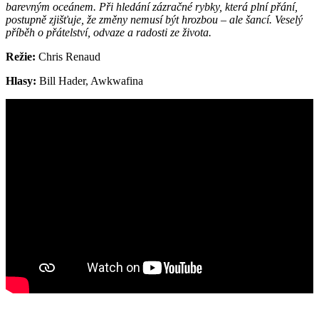
barevným oceánem. Při hledání zázračné rybky, která plní přání,
postupně zjišťuje, že změny nemusí být hrozbou – ale šancí. Veselý
příběh o přátelství, odvaze a radosti ze života.
Režie:
Chris Renaud
Hlasy:
Bill Hader, Awkwafina