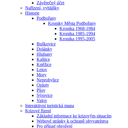
Závěrečný účet
Nařízení, vyhlášky
Historie
Podbořany
Kroniky Města Podbořany
Kronika 1968-1984
Kronika 1985-1994
Kronika 1995-2005
Buškovice
Dolánky
Hlubany
Kaštice
Kněžice
Letov
Mory
Neprobylice
Oploty
Pšov
Sýrovice
Valov
Interaktivní turistická mapa
Krizové řízení
Základní informace ke krizovým situacím
Webové stránky k ochraně obyvatelstva
Pro případ ohrožení