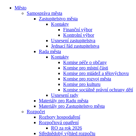
Město
Samospráva města
Zastupitelstvo města
Kontakty
Finanční výbor
Kontrolní výbor
Usnesení zastupitelstva
Jednací řád zastupitelstva
Rada města
Kontakty
Komise péče o občany
Komise pro místní části
Komise pro mládež a tělovýchovu
Komise pro rozvoj města
Komise pro kulturu
Komise sociálně právní ochrany dětí
Usnesení rady
Materiály pro Radu města
Materiály pro Zastupitelstvo města
Rozpočet
Rozbory hospodaření
Rozpočtová opatření
RO za rok 2026
Střednědobý výhled rozpočtu