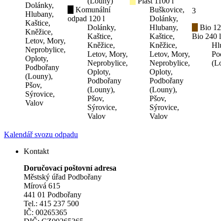
(Louny)
Plast 1100 l
Dolánky,
Komunální
Buškovice,
3
Hlubany,
odpad 120 l
Dolánky,
Kaštice,
Dolánky,
Hlubany,
Bio 12
Kněžice,
Kaštice,
Kaštice,
Bio 240 l
Letov, Mory,
Kněžice,
Kněžice,
Hl
Neprobylice,
Letov, Mory,
Letov, Mory,
Po
Oploty,
Neprobylice,
Neprobylice,
(L
Podbořany
Oploty,
Oploty,
(Louny),
Podbořany
Podbořany
Pšov,
(Louny),
(Louny),
Sýrovice,
Pšov,
Pšov,
Valov
Sýrovice,
Sýrovice,
Valov
Valov
Kalendář svozu odpadu
Kontakt
Doručovací poštovní adresa
Městský úřad Podbořany
Mírová 615
441 01 Podbořany
Tel.: 415 237 500
IČ: 00265365