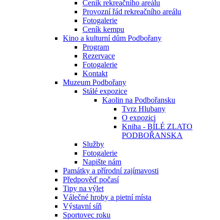
Ceník rekreačního areálu
Provozní řád rekreačního areálu
Fotogalerie
Ceník kempu
Kino a kulturní dům Podbořany
Program
Rezervace
Fotogalerie
Kontakt
Muzeum Podbořany
Stálé expozice
Kaolin na Podbořansku
Tvrz Hlubany
O expozici
Kniha - BÍLÉ ZLATO
PODBOŘANSKA
Služby
Fotogalerie
Napište nám
Památky a přírodní zajímavosti
Předpověď počasí
Tipy na výlet
Válečné hroby a pietní místa
Výstavní síň
Sportovec roku