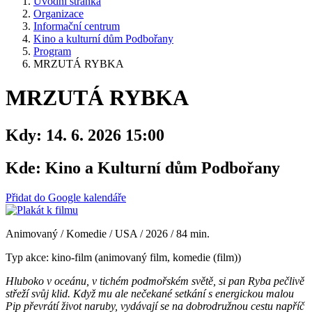
Úvodní stránka
Organizace
Informační centrum
Kino a kulturní dům Podbořany
Program
MRZUTÁ RYBKA
MRZUTÁ RYBKA
Kdy:
14. 6. 2026 15:00
Kde:
Kino a Kulturní dům Podbořany
Přidat do Google kalendáře
Animovaný / Komedie / USA / 2026 / 84 min.
Typ akce: kino-film (animovaný film, komedie (film))
Hluboko v oceánu, v tichém podmořském světě, si pan Ryba pečlivě
střeží svůj klid. Když mu ale nečekané setkání s energickou malou
Pip převrátí život naruby, vydávají se na dobrodružnou cestu napříč