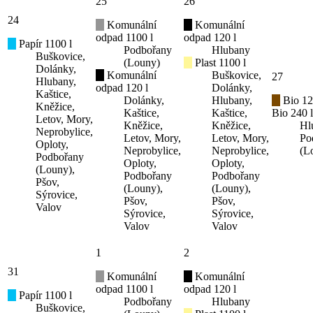
25
26
24
Komunální
Komunální
odpad 1100 l
odpad 120 l
Papír 1100 l
Podbořany
Hlubany
Buškovice,
(Louny)
Plast 1100 l
Dolánky,
Komunální
Buškovice,
27
Hlubany,
odpad 120 l
Dolánky,
Kaštice,
Dolánky,
Hlubany,
Bio 12
Kněžice,
Kaštice,
Kaštice,
Bio 240 l
Letov, Mory,
Kněžice,
Kněžice,
Hl
Neprobylice,
Letov, Mory,
Letov, Mory,
Po
Oploty,
Neprobylice,
Neprobylice,
(L
Podbořany
Oploty,
Oploty,
(Louny),
Podbořany
Podbořany
Pšov,
(Louny),
(Louny),
Sýrovice,
Pšov,
Pšov,
Valov
Sýrovice,
Sýrovice,
Valov
Valov
1
2
31
Komunální
Komunální
odpad 1100 l
odpad 120 l
Papír 1100 l
Podbořany
Hlubany
Buškovice,