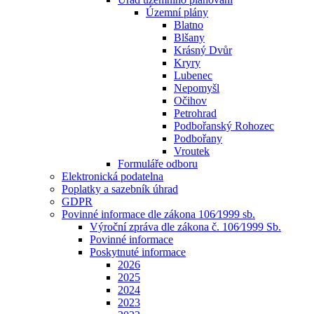
Územní plány
Blatno
Blšany
Krásný Dvůr
Kryry
Lubenec
Nepomyšl
Očihov
Petrohrad
Podbořanský Rohozec
Podbořany
Vroutek
Formuláře odboru
Elektronická podatelna
Poplatky a sazebník úhrad
GDPR
Povinné informace dle zákona 106⁄1999 sb.
Výroční zpráva dle zákona č. 106⁄1999 Sb.
Povinné informace
Poskytnuté informace
2026
2025
2024
2023