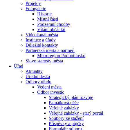
Projekty
Fotogalerie
Historie
Místní části
Podzemní chodby
Vítání občánků
Videokanál města
Instituce a úřady
Důležité kontakty
Partnerská města a partneři
Mikroregion Podbořansko
Slovo starosty města
Úřad
Aktuality
Úřední deska
Odbory úřadu
Vedení města
Odbor investic
Strategický plán rozvoje
Památková péče
Veřejné zakázky
Veřejné zakázky - starý portál
Soubory ke stažení
Příspěvky a půjčky
Formuláře odboru