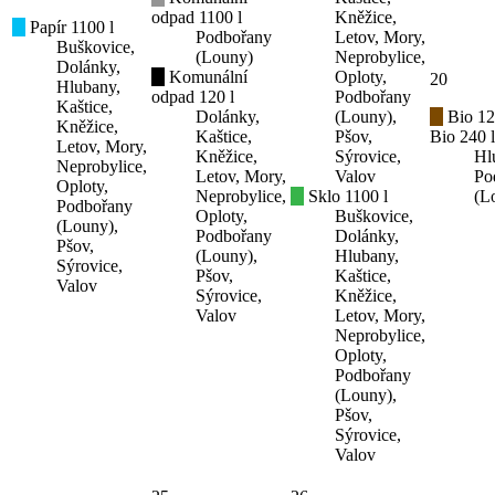
odpad 1100 l
Kněžice,
Papír 1100 l
Podbořany
Letov, Mory,
Buškovice,
(Louny)
Neprobylice,
Dolánky,
Komunální
Oploty,
20
Hlubany,
odpad 120 l
Podbořany
Kaštice,
Dolánky,
(Louny),
Bio 12
Kněžice,
Kaštice,
Pšov,
Bio 240 l
Letov, Mory,
Kněžice,
Sýrovice,
Hl
Neprobylice,
Letov, Mory,
Valov
Po
Oploty,
Neprobylice,
Sklo 1100 l
(L
Podbořany
Oploty,
Buškovice,
(Louny),
Podbořany
Dolánky,
Pšov,
(Louny),
Hlubany,
Sýrovice,
Pšov,
Kaštice,
Valov
Sýrovice,
Kněžice,
Valov
Letov, Mory,
Neprobylice,
Oploty,
Podbořany
(Louny),
Pšov,
Sýrovice,
Valov