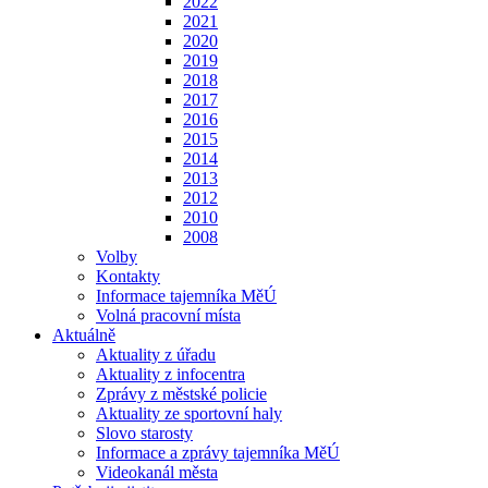
2022
2021
2020
2019
2018
2017
2016
2015
2014
2013
2012
2010
2008
Volby
Kontakty
Informace tajemníka MěÚ
Volná pracovní místa
Aktuálně
Aktuality z úřadu
Aktuality z infocentra
Zprávy z městské policie
Aktuality ze sportovní haly
Slovo starosty
Informace a zprávy tajemníka MěÚ
Videokanál města