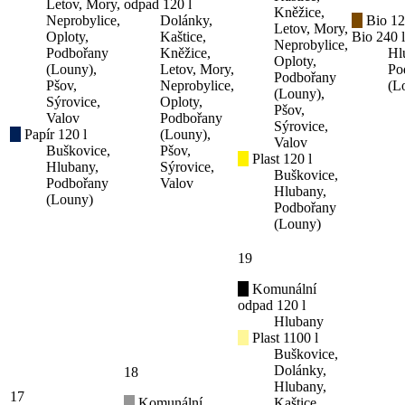
Letov, Mory,
odpad 120 l
Kněžice,
Neprobylice,
Dolánky,
Bio 12
Letov, Mory,
Oploty,
Kaštice,
Bio 240 l
Neprobylice,
Podbořany
Kněžice,
Hl
Oploty,
(Louny),
Letov, Mory,
Po
Podbořany
Pšov,
Neprobylice,
(L
(Louny),
Sýrovice,
Oploty,
Pšov,
Valov
Podbořany
Sýrovice,
Papír 120 l
(Louny),
Valov
Buškovice,
Pšov,
Plast 120 l
Hlubany,
Sýrovice,
Buškovice,
Podbořany
Valov
Hlubany,
(Louny)
Podbořany
(Louny)
19
Komunální
odpad 120 l
Hlubany
Plast 1100 l
Buškovice,
Dolánky,
18
Hlubany,
17
Komunální
Kaštice,