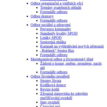
Odbor organizační a vnitřních věcí
Termíny svatebních obřadů
Formuláře odboru
Odbor dopravy
Formuláře odboru
Odbor sociální a zdravotní
Prevence kriminality
Standardy kvality SPOD
Letáky SPOD
Seniorská obálka
Kampaň na vyhledávání nových pěstounů
„Rubínek“ Senior Bus
Formuláře odboru
Majetkoprávní odbor a živnostenský úřad
Žádosti o koupi, směnu, pronájem, pacht
atd
Formuláře odboru
Odbor životního prostředí
Stromy života
Kotlíková dotace
Revize kotlů
Závazná stanoviska ke zdrojům
znečišťování ovzduší
Stav ovzduší
Čipování psů