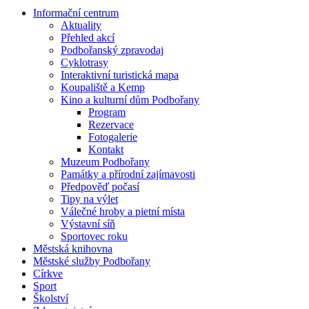
Informační centrum
Aktuality
Přehled akcí
Podbořanský zpravodaj
Cyklotrasy
Interaktivní turistická mapa
Koupaliště a Kemp
Kino a kulturní dům Podbořany
Program
Rezervace
Fotogalerie
Kontakt
Muzeum Podbořany
Památky a přírodní zajímavosti
Předpověď počasí
Tipy na výlet
Válečné hroby a pietní místa
Výstavní síň
Sportovec roku
Městská knihovna
Městské služby Podbořany
Církve
Sport
Školství