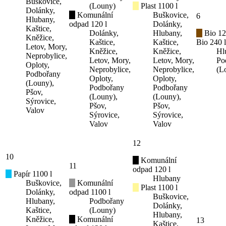
Buškovice,
(Louny)
Plast 1100 l
Dolánky,
Komunální
Buškovice,
6
Hlubany,
odpad 120 l
Dolánky,
Kaštice,
Dolánky,
Hlubany,
Bio 12
Kněžice,
Kaštice,
Kaštice,
Bio 240 l
Letov, Mory,
Kněžice,
Kněžice,
Hl
Neprobylice,
Letov, Mory,
Letov, Mory,
Po
Oploty,
Neprobylice,
Neprobylice,
(L
Podbořany
Oploty,
Oploty,
(Louny),
Podbořany
Podbořany
Pšov,
(Louny),
(Louny),
Sýrovice,
Pšov,
Pšov,
Valov
Sýrovice,
Sýrovice,
Valov
Valov
12
10
Komunální
11
odpad 120 l
Papír 1100 l
Hlubany
Buškovice,
Komunální
Plast 1100 l
Dolánky,
odpad 1100 l
Buškovice,
Hlubany,
Podbořany
Dolánky,
Kaštice,
(Louny)
Hlubany,
Kněžice,
Komunální
13
Kaštice,