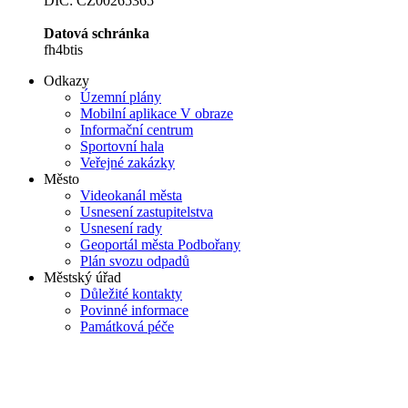
DIČ: CZ00265365
Datová schránka
fh4btis
Odkazy
Územní plány
Mobilní aplikace V obraze
Informační centrum
Sportovní hala
Veřejné zakázky
Město
Videokanál města
Usnesení zastupitelstva
Usnesení rady
Geoportál města Podbořany
Plán svozu odpadů
Městský úřad
Důležité kontakty
Povinné informace
Památková péče