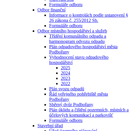
Formuláře odboru
Odbor finanční
Informace o kontrolách podle ustanovení §
26 zákona č. 255⁄2012 Sb.
Formuláře odboru
Odbor místního hospodářství a služeb
Třídění komunálního odpadu a
harmonogram odvozu odpadu
Plán odpadového hospodářství města
Podbořany
Vyhodnocení stavu odpadového
hospodářství
2025
2024
2023
2022
Plán svozu odpadů
Řád veřejného pohřebiště města
Podbořany
Sběrný dvůr Podbořany
Plán úklidu a čištění pozemních, místních a
účelových komunikací a parkovišť
Formuláře odboru
Stavební úřad
Úřad územního plánování