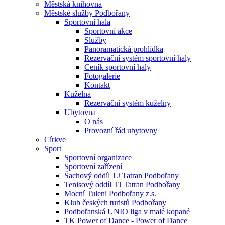
Městská knihovna
Městské služby Podbořany
Sportovní hala
Sportovní akce
Služby
Panoramatická prohlídka
Rezervační systém sportovní haly
Ceník sportovní haly
Fotogalerie
Kontakt
Kuželna
Rezervační systém kuželny
Ubytovna
O nás
Provozní řád ubytovny
Církve
Sport
Sportovní organizace
Sportovní zařízení
Šachový oddíl TJ Tatran Podbořany
Tenisový oddíl TJ Tatran Podbořany
Mocní Tuleni Podbořany z.s.
Klub českých turistů Podbořany
Podbořanská UNIO liga v malé kopané
TK Power of Dance - Power of Dance