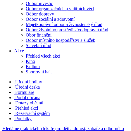
Odbor investic
Odbor organizačních a vnitřních věcí
Odbor dopravy
Odbor sociální a zdravotní
Majetkoprávní odbor a živnostenský úřad
Odbor životního prostředí - Vodoprávní úřad
Obor finanční
Odbor místního hospodářství a služeb
Stavební úřad
Akce
Přehled všech akcí
Kino
Kultura
Sportovní hala
Úřední hodiny
Úřední deska
Formuláře
Portál občana
Dotazy občanů
Přehled akcí
Rezervační systém
Poplatky
Hledáme praktického lékaře pro děti a dorost, zubaře a odborného