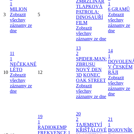
ZMRZLINÁŘ
1
1
TLAPKOVÁ
MILION
6 GRAMŮ
PATROLA:
3
Zobrazit
5
Zobrazit
DINOSAUŘÍ
všechny
všechny
FILM
záznamy ze
záznamy ze
Zobrazit
dne
dne
všechny
záznamy ze dne
13
14
11
2
1
1
SPIDER-MAN:
DOVOLEN
NEČEKANÉ
ZBRUSU
V ČESKÉM
LÉTO
NOVÝ DEN
10
12
RÁJI
Zobrazit
3D
KONEC
Zobrazit
všechny
OAK STREET
všechny
záznamy ze
Zobrazit
záznamy ze
dne
všechny
dne
záznamy ze dne
20
19
2
21
1
TAJEMSTVÍ
1
RADIOKEMP
KŘIŠŤÁLOVÉ
BOJOVNÍK
FREKVENCE 1