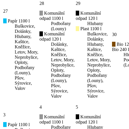
28
29
27
Komunální
Komunální
odpad 1100 l
odpad 120 l
Papír 1100 l
Podbořany
Hlubany
Buškovice,
(Louny)
Plast 1100 l
Dolánky,
Komunální
Buškovice,
30
Hlubany,
odpad 120 l
Dolánky,
Kaštice,
Dolánky,
Hlubany,
Bio 12
Kněžice,
Kaštice,
Kaštice,
Bio 240 l
Letov, Mory,
Kněžice,
Kněžice,
Hl
Neprobylice,
Letov, Mory,
Letov, Mory,
Po
Oploty,
Neprobylice,
Neprobylice,
(L
Podbořany
Oploty,
Oploty,
(Louny),
Podbořany
Podbořany
Pšov,
(Louny),
(Louny),
Sýrovice,
Pšov,
Pšov,
Valov
Sýrovice,
Sýrovice,
Valov
Valov
4
5
3
Komunální
Komunální
odpad 1100 l
odpad 120 l
Papír 1100 l
Podbořany
Hlubany