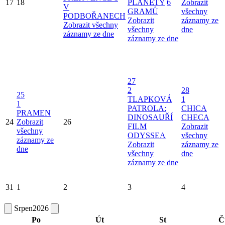
17
18
PLANETY
6
Zobrazit
V
GRAMŮ
všechny
PODBOŘANECH
Zobrazit
záznamy ze
Zobrazit všechny
všechny
dne
záznamy ze dne
záznamy ze dne
27
2
28
25
TLAPKOVÁ
1
1
PATROLA:
CHICA
PRAMEN
DINOSAUŘÍ
CHECA
24
Zobrazit
26
FILM
Zobrazit
všechny
ODYSSEA
všechny
záznamy ze
Zobrazit
záznamy ze
dne
všechny
dne
záznamy ze dne
31
1
2
3
4
Srpen
2026
Po
Út
St
Č