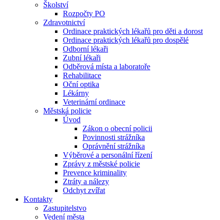
Školství
Rozpočty PO
Zdravotnictví
Ordinace praktických lékařů pro děti a dorost
Ordinace praktických lékařů pro dospělé
Odborní lékaři
Zubní lékaři
Odběrová místa a laboratoře
Rehabilitace
Oční optika
Lékárny
Veterinární ordinace
Městská policie
Úvod
Zákon o obecní policii
Povinnosti strážníka
Oprávnění strážníka
Výběrové a personální řízení
Zprávy z městské policie
Prevence kriminality
Ztráty a nálezy
Odchyt zvířat
Kontakty
Zastupitelstvo
Vedení města