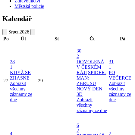
Zdravotnictví
Městská policie
Kalendář
Srpen
2026
Po
Út
St
Čt
Pá
30
2
28
DOVOLENÁ
31
1
V ČESKÉM
1
KDYŽ SE
RÁJI
SPIDER-
PO
ZHASNE
MAN:
VEČERCE
27
29
Zobrazit
ZBRUSU
Zobrazit
všechny
NOVÝ DEN
všechny
záznamy ze
3D
záznamy ze
dne
Zobrazit
dne
všechny
záznamy ze dne
6
2
4
7