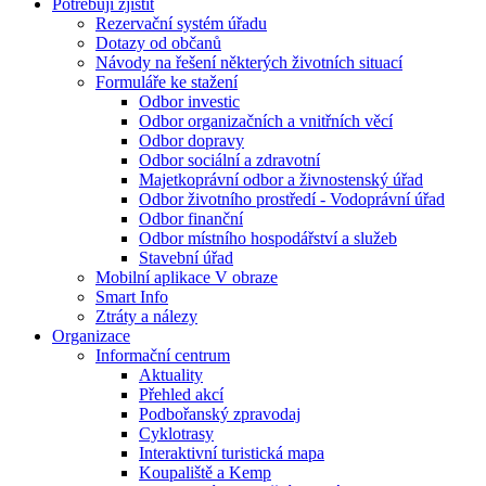
Potřebuji zjistit
Rezervační systém úřadu
Dotazy od občanů
Návody na řešení některých životních situací
Formuláře ke stažení
Odbor investic
Odbor organizačních a vnitřních věcí
Odbor dopravy
Odbor sociální a zdravotní
Majetkoprávní odbor a živnostenský úřad
Odbor životního prostředí - Vodoprávní úřad
Odbor finanční
Odbor místního hospodářství a služeb
Stavební úřad
Mobilní aplikace V obraze
Smart Info
Ztráty a nálezy
Organizace
Informační centrum
Aktuality
Přehled akcí
Podbořanský zpravodaj
Cyklotrasy
Interaktivní turistická mapa
Koupaliště a Kemp