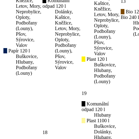
Kněžice,
Komunální
13
Kaštice,
Letov, Mory,
odpad 120 l
Kněžice,
Neprobylice,
Dolánky,
Bio 12
Letov, Mory,
Oploty,
Kaštice,
Bio 240 l
Neprobylice,
Podbořany
Kněžice,
Hl
Oploty,
(Louny),
Letov, Mory,
Po
Podbořany
Pšov,
Neprobylice,
(L
(Louny),
Sýrovice,
Oploty,
Pšov,
Valov
Podbořany
Sýrovice,
Papír 120 l
(Louny),
Valov
Buškovice,
Pšov,
Plast 120 l
Hlubany,
Sýrovice,
Buškovice,
Podbořany
Valov
Hlubany,
(Louny)
Podbořany
(Louny)
19
Komunální
odpad 120 l
Hlubany
Plast 1100 l
Buškovice,
Dolánky,
18
Hlubany,