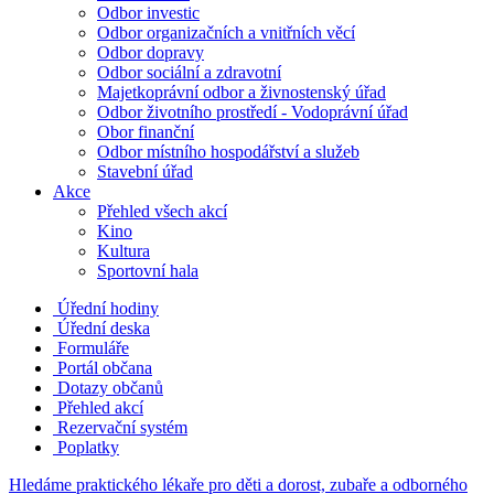
Odbor investic
Odbor organizačních a vnitřních věcí
Odbor dopravy
Odbor sociální a zdravotní
Majetkoprávní odbor a živnostenský úřad
Odbor životního prostředí - Vodoprávní úřad
Obor finanční
Odbor místního hospodářství a služeb
Stavební úřad
Akce
Přehled všech akcí
Kino
Kultura
Sportovní hala
Úřední hodiny
Úřední deska
Formuláře
Portál občana
Dotazy občanů
Přehled akcí
Rezervační systém
Poplatky
Hledáme praktického lékaře pro děti a dorost, zubaře a odborného