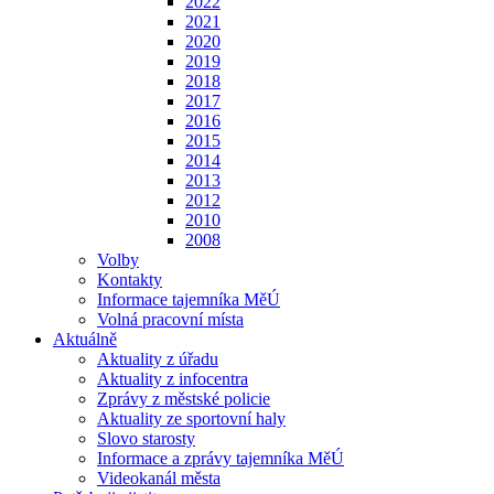
2022
2021
2020
2019
2018
2017
2016
2015
2014
2013
2012
2010
2008
Volby
Kontakty
Informace tajemníka MěÚ
Volná pracovní místa
Aktuálně
Aktuality z úřadu
Aktuality z infocentra
Zprávy z městské policie
Aktuality ze sportovní haly
Slovo starosty
Informace a zprávy tajemníka MěÚ
Videokanál města