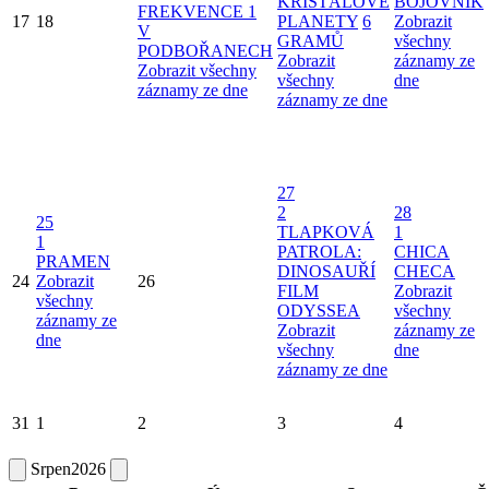
KŘIŠŤÁLOVÉ
BOJOVNÍK
FREKVENCE 1
17
18
PLANETY
6
Zobrazit
V
GRAMŮ
všechny
PODBOŘANECH
Zobrazit
záznamy ze
Zobrazit všechny
všechny
dne
záznamy ze dne
záznamy ze dne
27
2
28
25
TLAPKOVÁ
1
1
PATROLA:
CHICA
PRAMEN
DINOSAUŘÍ
CHECA
24
Zobrazit
26
FILM
Zobrazit
všechny
ODYSSEA
všechny
záznamy ze
Zobrazit
záznamy ze
dne
všechny
dne
záznamy ze dne
31
1
2
3
4
Srpen
2026