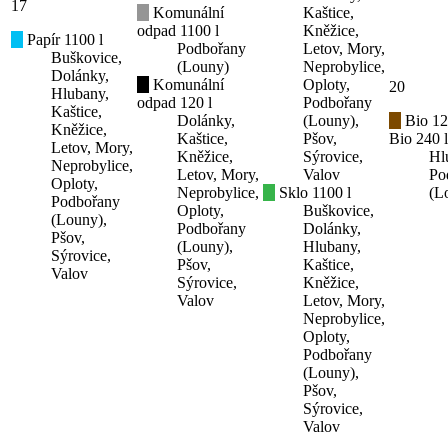
17
Komunální
Kaštice,
odpad 1100 l
Kněžice,
Papír 1100 l
Podbořany
Letov, Mory,
Buškovice,
(Louny)
Neprobylice,
Dolánky,
Komunální
Oploty,
20
Hlubany,
odpad 120 l
Podbořany
Kaštice,
Dolánky,
(Louny),
Bio 12
Kněžice,
Kaštice,
Pšov,
Bio 240 l
Letov, Mory,
Kněžice,
Sýrovice,
Hl
Neprobylice,
Letov, Mory,
Valov
Po
Oploty,
Neprobylice,
Sklo 1100 l
(L
Podbořany
Oploty,
Buškovice,
(Louny),
Podbořany
Dolánky,
Pšov,
(Louny),
Hlubany,
Sýrovice,
Pšov,
Kaštice,
Valov
Sýrovice,
Kněžice,
Valov
Letov, Mory,
Neprobylice,
Oploty,
Podbořany
(Louny),
Pšov,
Sýrovice,
Valov