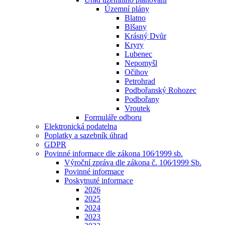
Územní plány
Blatno
Blšany
Krásný Dvůr
Kryry
Lubenec
Nepomyšl
Očihov
Petrohrad
Podbořanský Rohozec
Podbořany
Vroutek
Formuláře odboru
Elektronická podatelna
Poplatky a sazebník úhrad
GDPR
Povinné informace dle zákona 106⁄1999 sb.
Výroční zpráva dle zákona č. 106⁄1999 Sb.
Povinné informace
Poskytnuté informace
2026
2025
2024
2023