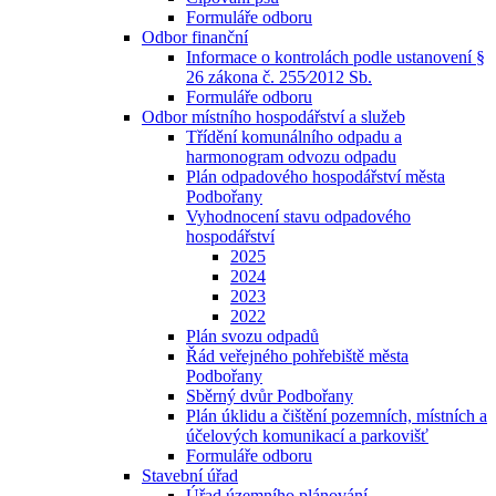
Formuláře odboru
Odbor finanční
Informace o kontrolách podle ustanovení §
26 zákona č. 255⁄2012 Sb.
Formuláře odboru
Odbor místního hospodářství a služeb
Třídění komunálního odpadu a
harmonogram odvozu odpadu
Plán odpadového hospodářství města
Podbořany
Vyhodnocení stavu odpadového
hospodářství
2025
2024
2023
2022
Plán svozu odpadů
Řád veřejného pohřebiště města
Podbořany
Sběrný dvůr Podbořany
Plán úklidu a čištění pozemních, místních a
účelových komunikací a parkovišť
Formuláře odboru
Stavební úřad
Úřad územního plánování