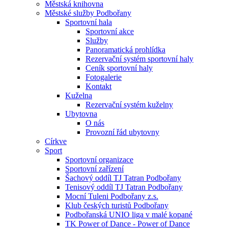
Městská knihovna
Městské služby Podbořany
Sportovní hala
Sportovní akce
Služby
Panoramatická prohlídka
Rezervační systém sportovní haly
Ceník sportovní haly
Fotogalerie
Kontakt
Kuželna
Rezervační systém kuželny
Ubytovna
O nás
Provozní řád ubytovny
Církve
Sport
Sportovní organizace
Sportovní zařízení
Šachový oddíl TJ Tatran Podbořany
Tenisový oddíl TJ Tatran Podbořany
Mocní Tuleni Podbořany z.s.
Klub českých turistů Podbořany
Podbořanská UNIO liga v malé kopané
TK Power of Dance - Power of Dance