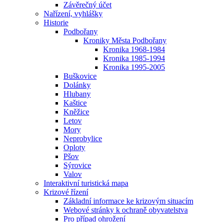
Závěrečný účet
Nařízení, vyhlášky
Historie
Podbořany
Kroniky Města Podbořany
Kronika 1968-1984
Kronika 1985-1994
Kronika 1995-2005
Buškovice
Dolánky
Hlubany
Kaštice
Kněžice
Letov
Mory
Neprobylice
Oploty
Pšov
Sýrovice
Valov
Interaktivní turistická mapa
Krizové řízení
Základní informace ke krizovým situacím
Webové stránky k ochraně obyvatelstva
Pro případ ohrožení