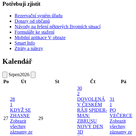
Potřebuji zjistit
Rezervační systém úřadu
Dotazy od občanů
Návody na řešení některých životních situací
Formuláře ke stažení
Mobilní aplikace V obraze
Smart Info
Ztráty a nálezy
Kalendář
Srpen
2026
Po
Út
St
Čt
Pá
30
2
28
DOVOLENÁ
31
1
V ČESKÉM
1
KDYŽ SE
RÁJI
SPIDER-
PO
ZHASNE
MAN:
VEČERCE
27
29
Zobrazit
ZBRUSU
Zobrazit
všechny
NOVÝ DEN
všechny
záznamy ze
3D
záznamy ze