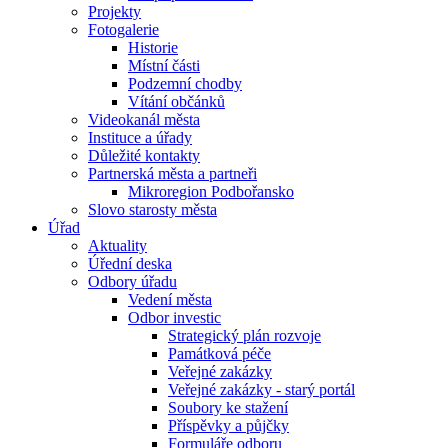
Projekty
Fotogalerie
Historie
Místní části
Podzemní chodby
Vítání občánků
Videokanál města
Instituce a úřady
Důležité kontakty
Partnerská města a partneři
Mikroregion Podbořansko
Slovo starosty města
Úřad
Aktuality
Úřední deska
Odbory úřadu
Vedení města
Odbor investic
Strategický plán rozvoje
Památková péče
Veřejné zakázky
Veřejné zakázky - starý portál
Soubory ke stažení
Příspěvky a půjčky
Formuláře odboru