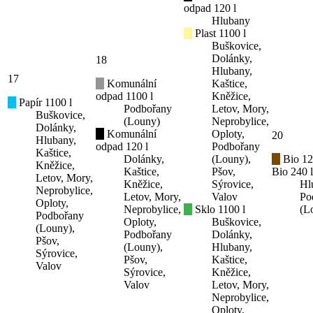
odpad 120 l
Hlubany
Plast 1100 l
Buškovice,
Dolánky,
18
Hlubany,
17
Komunální
Kaštice,
odpad 1100 l
Kněžice,
Papír 1100 l
Podbořany
Letov, Mory,
Buškovice,
(Louny)
Neprobylice,
Dolánky,
Komunální
Oploty,
20
Hlubany,
odpad 120 l
Podbořany
Kaštice,
Dolánky,
(Louny),
Bio 12
Kněžice,
Kaštice,
Pšov,
Bio 240 l
Letov, Mory,
Kněžice,
Sýrovice,
Hl
Neprobylice,
Letov, Mory,
Valov
Po
Oploty,
Neprobylice,
Sklo 1100 l
(L
Podbořany
Oploty,
Buškovice,
(Louny),
Podbořany
Dolánky,
Pšov,
(Louny),
Hlubany,
Sýrovice,
Pšov,
Kaštice,
Valov
Sýrovice,
Kněžice,
Valov
Letov, Mory,
Neprobylice,
Oploty,