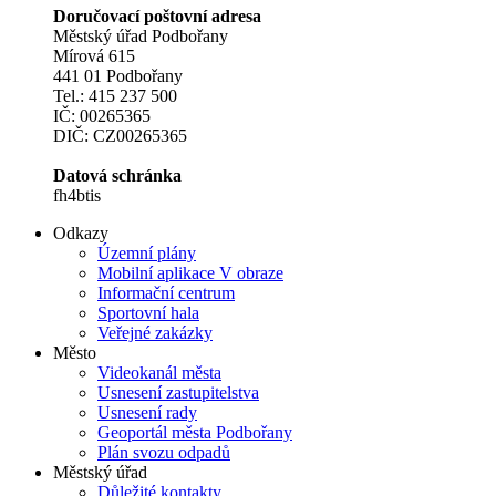
Doručovací poštovní adresa
Městský úřad Podbořany
Mírová 615
441 01 Podbořany
Tel.: 415 237 500
IČ: 00265365
DIČ: CZ00265365
Datová schránka
fh4btis
Odkazy
Územní plány
Mobilní aplikace V obraze
Informační centrum
Sportovní hala
Veřejné zakázky
Město
Videokanál města
Usnesení zastupitelstva
Usnesení rady
Geoportál města Podbořany
Plán svozu odpadů
Městský úřad
Důležité kontakty