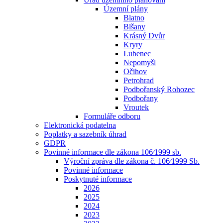
Územní plány
Blatno
Blšany
Krásný Dvůr
Kryry
Lubenec
Nepomyšl
Očihov
Petrohrad
Podbořanský Rohozec
Podbořany
Vroutek
Formuláře odboru
Elektronická podatelna
Poplatky a sazebník úhrad
GDPR
Povinné informace dle zákona 106⁄1999 sb.
Výroční zpráva dle zákona č. 106⁄1999 Sb.
Povinné informace
Poskytnuté informace
2026
2025
2024
2023