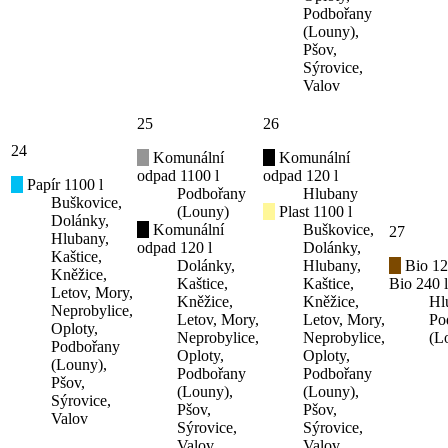
Podbořany
(Louny),
Pšov,
Sýrovice,
Valov
25
26
24
Komunální
Komunální
odpad 1100 l
odpad 120 l
Papír 1100 l
Podbořany
Hlubany
Buškovice,
(Louny)
Plast 1100 l
Dolánky,
Komunální
Buškovice,
27
Hlubany,
odpad 120 l
Dolánky,
Kaštice,
Dolánky,
Hlubany,
Bio 12
Kněžice,
Kaštice,
Kaštice,
Bio 240 l
Letov, Mory,
Kněžice,
Kněžice,
Hl
Neprobylice,
Letov, Mory,
Letov, Mory,
Po
Oploty,
Neprobylice,
Neprobylice,
(L
Podbořany
Oploty,
Oploty,
(Louny),
Podbořany
Podbořany
Pšov,
(Louny),
(Louny),
Sýrovice,
Pšov,
Pšov,
Valov
Sýrovice,
Sýrovice,
Valov
Valov