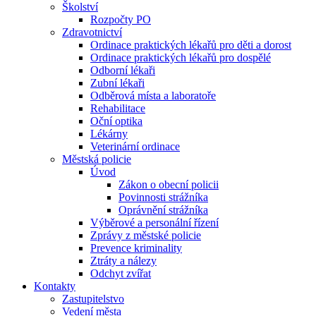
Školství
Rozpočty PO
Zdravotnictví
Ordinace praktických lékařů pro děti a dorost
Ordinace praktických lékařů pro dospělé
Odborní lékaři
Zubní lékaři
Odběrová místa a laboratoře
Rehabilitace
Oční optika
Lékárny
Veterinární ordinace
Městská policie
Úvod
Zákon o obecní policii
Povinnosti strážníka
Oprávnění strážníka
Výběrové a personální řízení
Zprávy z městské policie
Prevence kriminality
Ztráty a nálezy
Odchyt zvířat
Kontakty
Zastupitelstvo
Vedení města