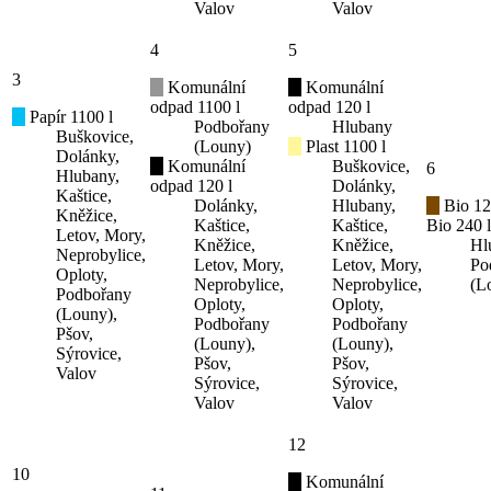
Valov
Valov
4
5
3
Komunální
Komunální
odpad 1100 l
odpad 120 l
Papír 1100 l
Podbořany
Hlubany
Buškovice,
(Louny)
Plast 1100 l
Dolánky,
Komunální
Buškovice,
6
Hlubany,
odpad 120 l
Dolánky,
Kaštice,
Dolánky,
Hlubany,
Bio 12
Kněžice,
Kaštice,
Kaštice,
Bio 240 l
Letov, Mory,
Kněžice,
Kněžice,
Hl
Neprobylice,
Letov, Mory,
Letov, Mory,
Po
Oploty,
Neprobylice,
Neprobylice,
(L
Podbořany
Oploty,
Oploty,
(Louny),
Podbořany
Podbořany
Pšov,
(Louny),
(Louny),
Sýrovice,
Pšov,
Pšov,
Valov
Sýrovice,
Sýrovice,
Valov
Valov
12
10
Komunální