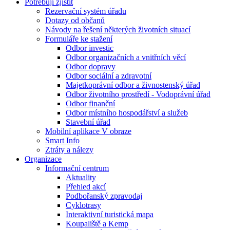
Potřebuji zjistit
Rezervační systém úřadu
Dotazy od občanů
Návody na řešení některých životních situací
Formuláře ke stažení
Odbor investic
Odbor organizačních a vnitřních věcí
Odbor dopravy
Odbor sociální a zdravotní
Majetkoprávní odbor a živnostenský úřad
Odbor životního prostředí - Vodoprávní úřad
Odbor finanční
Odbor místního hospodářství a služeb
Stavební úřad
Mobilní aplikace V obraze
Smart Info
Ztráty a nálezy
Organizace
Informační centrum
Aktuality
Přehled akcí
Podbořanský zpravodaj
Cyklotrasy
Interaktivní turistická mapa
Koupaliště a Kemp