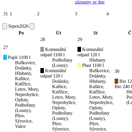
záznamy ze dne
31
1
2
3
4
Srpen
2026
Po
Út
St
Č
28
29
27
Komunální
Komunální
odpad 1100 l
odpad 120 l
Papír 1100 l
Podbořany
Hlubany
Buškovice,
(Louny)
Plast 1100 l
Dolánky,
Komunální
Buškovice,
30
Hlubany,
odpad 120 l
Dolánky,
Kaštice,
Dolánky,
Hlubany,
Bio 12
Kněžice,
Kaštice,
Kaštice,
Bio 240 l
Letov, Mory,
Kněžice,
Kněžice,
Hl
Neprobylice,
Letov, Mory,
Letov, Mory,
Po
Oploty,
Neprobylice,
Neprobylice,
(L
Podbořany
Oploty,
Oploty,
(Louny),
Podbořany
Podbořany
Pšov,
(Louny),
(Louny),
Sýrovice,
Pšov,
Pšov,
Valov
Sýrovice,
Sýrovice,