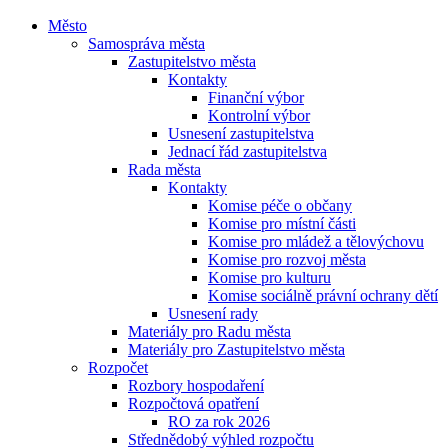
Město
Samospráva města
Zastupitelstvo města
Kontakty
Finanční výbor
Kontrolní výbor
Usnesení zastupitelstva
Jednací řád zastupitelstva
Rada města
Kontakty
Komise péče o občany
Komise pro místní části
Komise pro mládež a tělovýchovu
Komise pro rozvoj města
Komise pro kulturu
Komise sociálně právní ochrany dětí
Usnesení rady
Materiály pro Radu města
Materiály pro Zastupitelstvo města
Rozpočet
Rozbory hospodaření
Rozpočtová opatření
RO za rok 2026
Střednědobý výhled rozpočtu