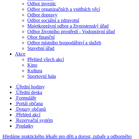
Odbor investic
Odbor organizačních a vnitřních věcí
Odbor dopravy
Odbor sociální a zdravotní
Majetkoprávní odbor a živnostenský úřad
Odbor životního prostředí - Vodoprávní úřad
Obor finanční
Odbor místního hospodářství a služeb
Stavební úřad
Akce
Přehled všech akcí
Kino
Kultura
Sportovní hala
Úřední hodiny
Úřední deska
Formuláře
Portál občana
Dotazy občanů
Přehled akcí
Rezervační systém
Poplatky
Hledáme praktického lékaře pro děti a dorost, zubaře a odborného