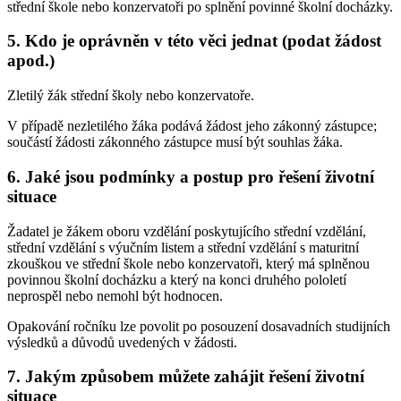
střední škole nebo konzervatoři po splnění povinné školní docházky.
5. Kdo je oprávněn v této věci jednat (podat žádost
apod.)
Zletilý žák střední školy nebo konzervatoře.
V případě nezletilého žáka podává žádost jeho zákonný zástupce;
součástí žádosti zákonného zástupce musí být souhlas žáka.
6. Jaké jsou podmínky a postup pro řešení životní
situace
Žadatel je žákem oboru vzdělání poskytujícího střední vzdělání,
střední vzdělání s výučním listem a střední vzdělání s maturitní
zkouškou ve střední škole nebo konzervatoři, který má splněnou
povinnou školní docházku a který na konci druhého pololetí
neprospěl nebo nemohl být hodnocen.
Opakování ročníku lze povolit po posouzení dosavadních studijních
výsledků a důvodů uvedených v žádosti.
7. Jakým způsobem můžete zahájit řešení životní
situace