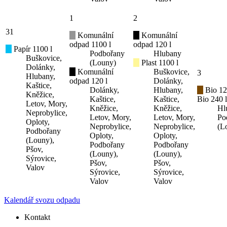
1
2
31
Komunální
Komunální
odpad 1100 l
odpad 120 l
Papír 1100 l
Podbořany
Hlubany
Buškovice,
(Louny)
Plast 1100 l
Dolánky,
Komunální
Buškovice,
3
Hlubany,
odpad 120 l
Dolánky,
Kaštice,
Dolánky,
Hlubany,
Bio 12
Kněžice,
Kaštice,
Kaštice,
Bio 240 l
Letov, Mory,
Kněžice,
Kněžice,
Hl
Neprobylice,
Letov, Mory,
Letov, Mory,
Po
Oploty,
Neprobylice,
Neprobylice,
(L
Podbořany
Oploty,
Oploty,
(Louny),
Podbořany
Podbořany
Pšov,
(Louny),
(Louny),
Sýrovice,
Pšov,
Pšov,
Valov
Sýrovice,
Sýrovice,
Valov
Valov
Kalendář svozu odpadu
Kontakt