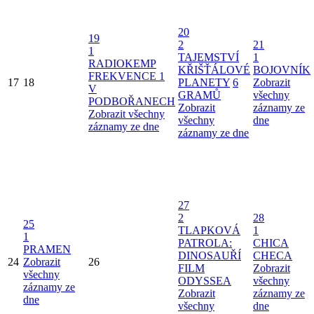
20
19
2
21
1
TAJEMSTVÍ
1
RADIOKEMP
KŘIŠŤÁLOVÉ
BOJOVNÍK
FREKVENCE 1
17
18
PLANETY
6
Zobrazit
V
GRAMŮ
všechny
PODBOŘANECH
Zobrazit
záznamy ze
Zobrazit všechny
všechny
dne
záznamy ze dne
záznamy ze dne
27
2
28
25
TLAPKOVÁ
1
1
PATROLA:
CHICA
PRAMEN
DINOSAUŘÍ
CHECA
24
Zobrazit
26
FILM
Zobrazit
všechny
ODYSSEA
všechny
záznamy ze
Zobrazit
záznamy ze
dne
všechny
dne