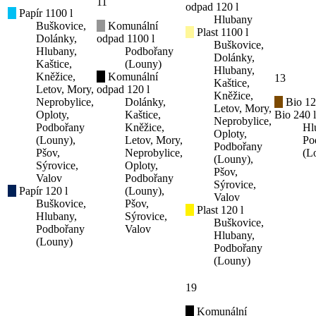
11
odpad 120 l
Papír 1100 l
Hlubany
Buškovice,
Komunální
Plast 1100 l
Dolánky,
odpad 1100 l
Buškovice,
Hlubany,
Podbořany
Dolánky,
Kaštice,
(Louny)
Hlubany,
Kněžice,
Komunální
13
Kaštice,
Letov, Mory,
odpad 120 l
Kněžice,
Neprobylice,
Dolánky,
Bio 12
Letov, Mory,
Oploty,
Kaštice,
Bio 240 l
Neprobylice,
Podbořany
Kněžice,
Hl
Oploty,
(Louny),
Letov, Mory,
Po
Podbořany
Pšov,
Neprobylice,
(L
(Louny),
Sýrovice,
Oploty,
Pšov,
Valov
Podbořany
Sýrovice,
Papír 120 l
(Louny),
Valov
Buškovice,
Pšov,
Plast 120 l
Hlubany,
Sýrovice,
Buškovice,
Podbořany
Valov
Hlubany,
(Louny)
Podbořany
(Louny)
19
Komunální