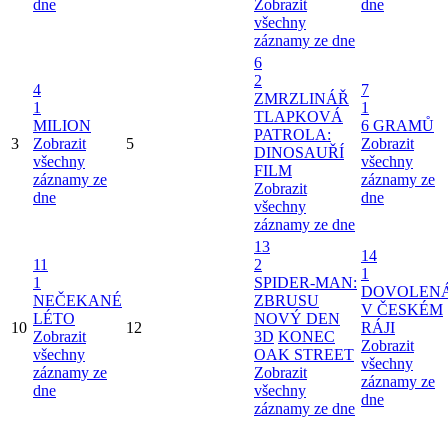
dne
Zobrazit
dne
všechny
záznamy ze dne
6
2
4
7
ZMRZLINÁŘ
1
1
TLAPKOVÁ
MILION
6 GRAMŮ
PATROLA:
3
Zobrazit
5
Zobrazit
DINOSAUŘÍ
všechny
všechny
FILM
záznamy ze
záznamy ze
Zobrazit
dne
dne
všechny
záznamy ze dne
13
14
11
2
1
1
SPIDER-MAN:
DOVOLEN
NEČEKANÉ
ZBRUSU
V ČESKÉM
LÉTO
NOVÝ DEN
10
12
RÁJI
Zobrazit
3D
KONEC
Zobrazit
všechny
OAK STREET
všechny
záznamy ze
Zobrazit
záznamy ze
dne
všechny
dne
záznamy ze dne