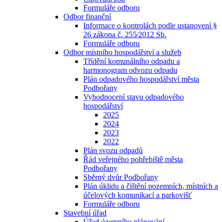
Formuláře odboru
Odbor finanční
Informace o kontrolách podle ustanovení §
26 zákona č. 255⁄2012 Sb.
Formuláře odboru
Odbor místního hospodářství a služeb
Třídění komunálního odpadu a
harmonogram odvozu odpadu
Plán odpadového hospodářství města
Podbořany
Vyhodnocení stavu odpadového
hospodářství
2025
2024
2023
2022
Plán svozu odpadů
Řád veřejného pohřebiště města
Podbořany
Sběrný dvůr Podbořany
Plán úklidu a čištění pozemních, místních a
účelových komunikací a parkovišť
Formuláře odboru
Stavební úřad
Úřad územního plánování