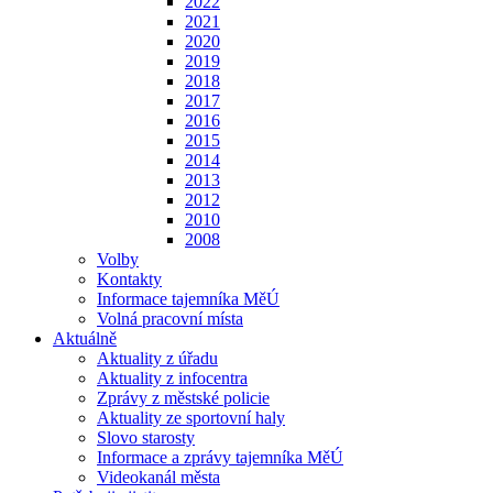
2022
2021
2020
2019
2018
2017
2016
2015
2014
2013
2012
2010
2008
Volby
Kontakty
Informace tajemníka MěÚ
Volná pracovní místa
Aktuálně
Aktuality z úřadu
Aktuality z infocentra
Zprávy z městské policie
Aktuality ze sportovní haly
Slovo starosty
Informace a zprávy tajemníka MěÚ
Videokanál města