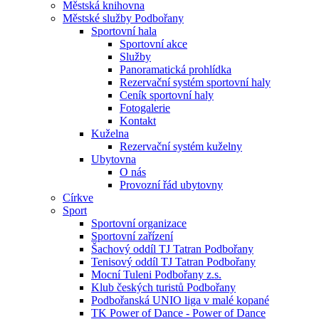
Městská knihovna
Městské služby Podbořany
Sportovní hala
Sportovní akce
Služby
Panoramatická prohlídka
Rezervační systém sportovní haly
Ceník sportovní haly
Fotogalerie
Kontakt
Kuželna
Rezervační systém kuželny
Ubytovna
O nás
Provozní řád ubytovny
Církve
Sport
Sportovní organizace
Sportovní zařízení
Šachový oddíl TJ Tatran Podbořany
Tenisový oddíl TJ Tatran Podbořany
Mocní Tuleni Podbořany z.s.
Klub českých turistů Podbořany
Podbořanská UNIO liga v malé kopané
TK Power of Dance - Power of Dance