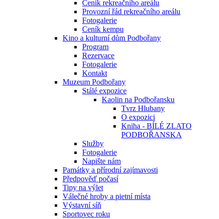
Ceník rekreačního areálu
Provozní řád rekreačního areálu
Fotogalerie
Ceník kempu
Kino a kulturní dům Podbořany
Program
Rezervace
Fotogalerie
Kontakt
Muzeum Podbořany
Stálé expozice
Kaolin na Podbořansku
Tvrz Hlubany
O expozici
Kniha - BÍLÉ ZLATO
PODBOŘANSKA
Služby
Fotogalerie
Napište nám
Památky a přírodní zajímavosti
Předpověď počasí
Tipy na výlet
Válečné hroby a pietní místa
Výstavní síň
Sportovec roku