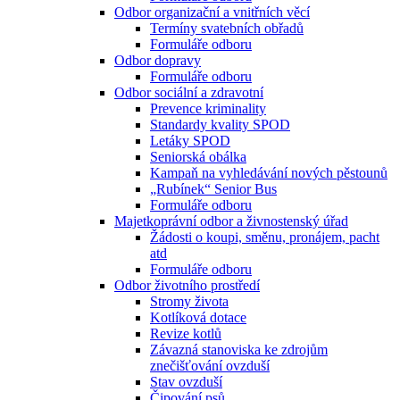
Odbor organizační a vnitřních věcí
Termíny svatebních obřadů
Formuláře odboru
Odbor dopravy
Formuláře odboru
Odbor sociální a zdravotní
Prevence kriminality
Standardy kvality SPOD
Letáky SPOD
Seniorská obálka
Kampaň na vyhledávání nových pěstounů
„Rubínek“ Senior Bus
Formuláře odboru
Majetkoprávní odbor a živnostenský úřad
Žádosti o koupi, směnu, pronájem, pacht
atd
Formuláře odboru
Odbor životního prostředí
Stromy života
Kotlíková dotace
Revize kotlů
Závazná stanoviska ke zdrojům
znečišťování ovzduší
Stav ovzduší
Čipování psů