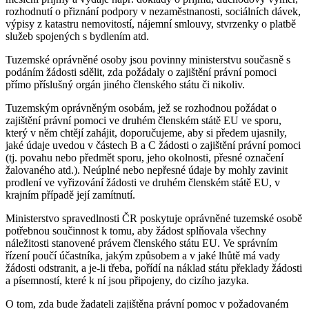
rozhodnutí o přiznání podpory v nezaměstnanosti, sociálních dávek,
výpisy z katastru nemovitostí, nájemní smlouvy, stvrzenky o platbě
služeb spojených s bydlením atd.
Tuzemské oprávněné osoby jsou povinny ministerstvu současně s
podáním žádosti sdělit, zda požádaly o zajištění právní pomoci
přímo příslušný orgán jiného členského státu či nikoliv.
Tuzemským oprávněným osobám, jež se rozhodnou požádat o
zajištění právní pomoci ve druhém členském státě EU ve sporu,
který v něm chtějí zahájit, doporučujeme, aby si předem ujasnily,
jaké údaje uvedou v částech B a C žádosti o zajištění právní pomoci
(tj. povahu nebo předmět sporu, jeho okolnosti, přesné označení
žalovaného atd.). Neúplné nebo nepřesné údaje by mohly zavinit
prodlení ve vyřizování žádosti ve druhém členském státě EU, v
krajním případě její zamítnutí.
Ministerstvo spravedlnosti ČR poskytuje oprávněné tuzemské osobě
potřebnou součinnost k tomu, aby žádost splňovala všechny
náležitosti stanovené právem členského státu EU. Ve správním
řízení poučí účastníka, jakým způsobem a v jaké lhůtě má vady
žádosti odstranit, a je-li třeba, pořídí na náklad státu překlady žádosti
a písemností, které k ní jsou připojeny, do cizího jazyka.
O tom, zda bude žadateli zajištěna právní pomoc v požadovaném