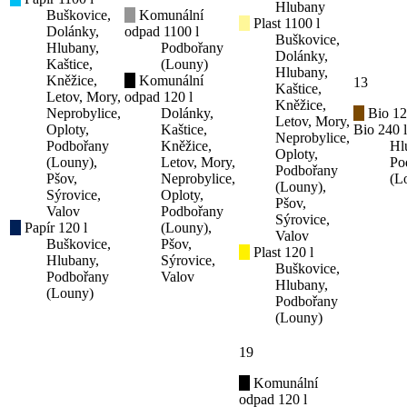
Hlubany
Buškovice,
Komunální
Plast 1100 l
Dolánky,
odpad 1100 l
Buškovice,
Hlubany,
Podbořany
Dolánky,
Kaštice,
(Louny)
Hlubany,
Kněžice,
Komunální
13
Kaštice,
Letov, Mory,
odpad 120 l
Kněžice,
Neprobylice,
Dolánky,
Bio 12
Letov, Mory,
Oploty,
Kaštice,
Bio 240 l
Neprobylice,
Podbořany
Kněžice,
Hl
Oploty,
(Louny),
Letov, Mory,
Po
Podbořany
Pšov,
Neprobylice,
(L
(Louny),
Sýrovice,
Oploty,
Pšov,
Valov
Podbořany
Sýrovice,
Papír 120 l
(Louny),
Valov
Buškovice,
Pšov,
Plast 120 l
Hlubany,
Sýrovice,
Buškovice,
Podbořany
Valov
Hlubany,
(Louny)
Podbořany
(Louny)
19
Komunální
odpad 120 l