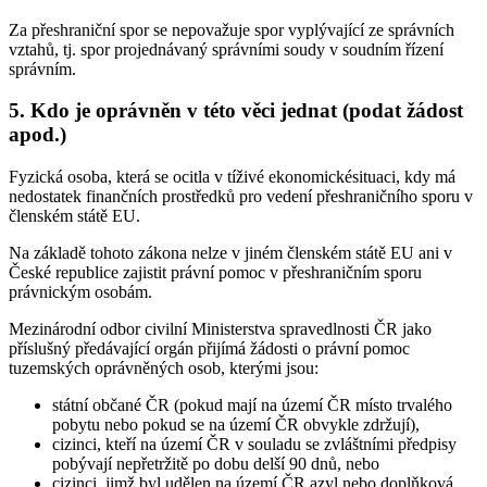
Za přeshraniční spor se nepovažuje spor vyplývající ze správních
vztahů, tj. spor projednávaný správními soudy v soudním řízení
správním.
5. Kdo je oprávněn v této věci jednat (podat žádost
apod.)
Fyzická osoba, která se ocitla v tíživé ekonomickésituaci, kdy má
nedostatek finančních prostředků pro vedení přeshraničního sporu v
členském státě EU.
Na základě tohoto zákona nelze v jiném členském státě EU ani v
České republice zajistit právní pomoc v přeshraničním sporu
právnickým osobám.
Mezinárodní odbor civilní Ministerstva spravedlnosti ČR jako
příslušný předávající orgán přijímá žádosti o právní pomoc
tuzemských oprávněných osob, kterými jsou:
státní občané ČR (pokud mají na území ČR místo trvalého
pobytu nebo pokud se na území ČR obvykle zdržují),
cizinci, kteří na území ČR v souladu se zvláštními předpisy
pobývají nepřetržitě po dobu delší 90 dnů, nebo
cizinci, jimž byl udělen na území ČR azyl nebo doplňková