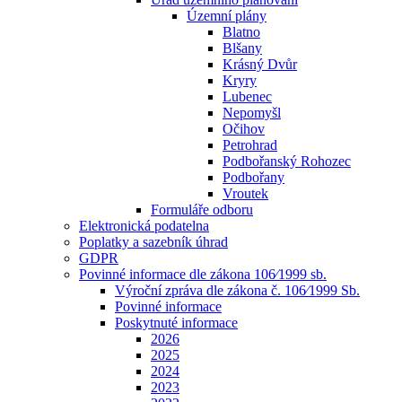
Územní plány
Blatno
Blšany
Krásný Dvůr
Kryry
Lubenec
Nepomyšl
Očihov
Petrohrad
Podbořanský Rohozec
Podbořany
Vroutek
Formuláře odboru
Elektronická podatelna
Poplatky a sazebník úhrad
GDPR
Povinné informace dle zákona 106⁄1999 sb.
Výroční zpráva dle zákona č. 106⁄1999 Sb.
Povinné informace
Poskytnuté informace
2026
2025
2024
2023