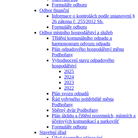
Formuláře odboru
Odbor finanční
Informace o kontrolách podle ustanovení §
26 zákona č. 255⁄2012 Sb.
Formuláře odboru
Odbor místního hospodářství a služeb
Třídění komunálního odpadu a
harmonogram odvozu odpadu
Plán odpadového hospodářství města
Podbořany
Vyhodnocení stavu odpadového
hospodářství
2025
2024
2023
2022
Plán svozu odpadů
Řád veřejného pohřebiště města
Podbořany
Sběrný dvůr Podbořany
Plán úklidu a čištění pozemních, místních a
účelových komunikací a parkovišť
Formuláře odboru
Stavební úřad
Úřad územního plánování