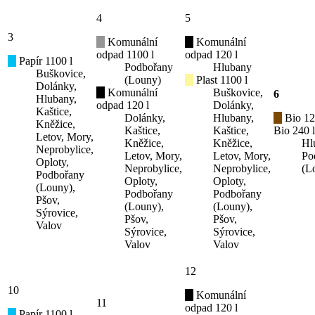
4
5
3
Komunální
Komunální
odpad 1100 l
odpad 120 l
Papír 1100 l
Podbořany
Hlubany
Buškovice,
(Louny)
Plast 1100 l
Dolánky,
Komunální
Buškovice,
6
Hlubany,
odpad 120 l
Dolánky,
Kaštice,
Dolánky,
Hlubany,
Bio 12
Kněžice,
Kaštice,
Kaštice,
Bio 240 l
Letov, Mory,
Kněžice,
Kněžice,
Hl
Neprobylice,
Letov, Mory,
Letov, Mory,
Po
Oploty,
Neprobylice,
Neprobylice,
(L
Podbořany
Oploty,
Oploty,
(Louny),
Podbořany
Podbořany
Pšov,
(Louny),
(Louny),
Sýrovice,
Pšov,
Pšov,
Valov
Sýrovice,
Sýrovice,
Valov
Valov
12
10
Komunální
11
odpad 120 l
Papír 1100 l