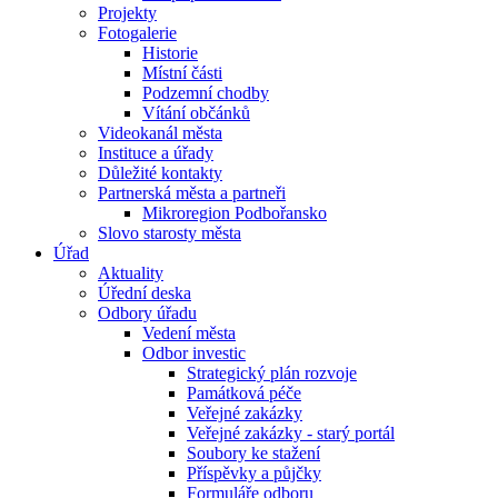
Projekty
Fotogalerie
Historie
Místní části
Podzemní chodby
Vítání občánků
Videokanál města
Instituce a úřady
Důležité kontakty
Partnerská města a partneři
Mikroregion Podbořansko
Slovo starosty města
Úřad
Aktuality
Úřední deska
Odbory úřadu
Vedení města
Odbor investic
Strategický plán rozvoje
Památková péče
Veřejné zakázky
Veřejné zakázky - starý portál
Soubory ke stažení
Příspěvky a půjčky
Formuláře odboru