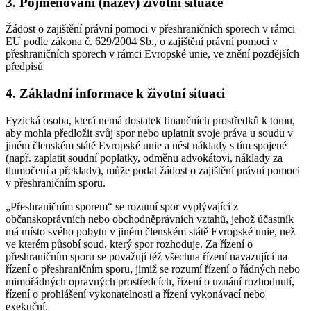
3. Pojmenování (název) životní situace
Žádost o zajištění právní pomoci v přeshraničních sporech v rámci
EU podle zákona č. 629/2004 Sb., o zajištění právní pomoci v
přeshraničních sporech v rámci Evropské unie, ve znění pozdějších
předpisů
4. Základní informace k životní situaci
Fyzická osoba, která nemá dostatek finančních prostředků k tomu,
aby mohla předložit svůj spor nebo uplatnit svoje práva u soudu v
jiném členském státě Evropské unie a nést náklady s tím spojené
(např. zaplatit soudní poplatky, odměnu advokátovi, náklady za
tlumočení a překlady), může podat žádost o zajištění právní pomoci
v přeshraničním sporu.
„Přeshraničním sporem“ se rozumí spor vyplývající z
občanskoprávních nebo obchodněprávních vztahů, jehož účastník
má místo svého pobytu v jiném členském státě Evropské unie, než
ve kterém působí soud, který spor rozhoduje. Za řízení o
přeshraničním sporu se považují též všechna řízení navazující na
řízení o přeshraničním sporu, jimiž se rozumí řízení o řádných nebo
mimořádných opravných prostředcích, řízení o uznání rozhodnutí,
řízení o prohlášení vykonatelnosti a řízení vykonávací nebo
exekuční.