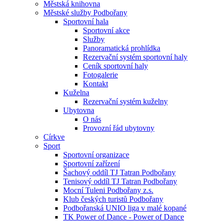
Městská knihovna
Městské služby Podbořany
Sportovní hala
Sportovní akce
Služby
Panoramatická prohlídka
Rezervační systém sportovní haly
Ceník sportovní haly
Fotogalerie
Kontakt
Kuželna
Rezervační systém kuželny
Ubytovna
O nás
Provozní řád ubytovny
Církve
Sport
Sportovní organizace
Sportovní zařízení
Šachový oddíl TJ Tatran Podbořany
Tenisový oddíl TJ Tatran Podbořany
Mocní Tuleni Podbořany z.s.
Klub českých turistů Podbořany
Podbořanská UNIO liga v malé kopané
TK Power of Dance - Power of Dance