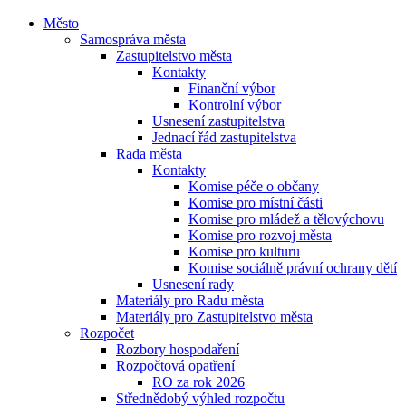
Město
Samospráva města
Zastupitelstvo města
Kontakty
Finanční výbor
Kontrolní výbor
Usnesení zastupitelstva
Jednací řád zastupitelstva
Rada města
Kontakty
Komise péče o občany
Komise pro místní části
Komise pro mládež a tělovýchovu
Komise pro rozvoj města
Komise pro kulturu
Komise sociálně právní ochrany dětí
Usnesení rady
Materiály pro Radu města
Materiály pro Zastupitelstvo města
Rozpočet
Rozbory hospodaření
Rozpočtová opatření
RO za rok 2026
Střednědobý výhled rozpočtu