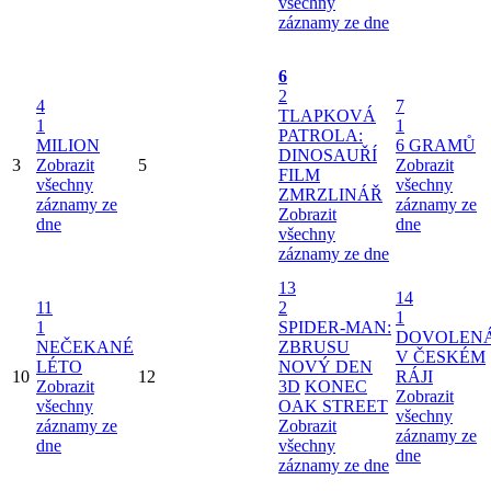
všechny
záznamy ze dne
6
2
4
7
TLAPKOVÁ
1
1
PATROLA:
MILION
6 GRAMŮ
DINOSAUŘÍ
3
Zobrazit
5
Zobrazit
FILM
všechny
všechny
ZMRZLINÁŘ
záznamy ze
záznamy ze
Zobrazit
dne
dne
všechny
záznamy ze dne
13
14
11
2
1
1
SPIDER-MAN:
DOVOLEN
NEČEKANÉ
ZBRUSU
V ČESKÉM
LÉTO
NOVÝ DEN
10
12
RÁJI
Zobrazit
3D
KONEC
Zobrazit
všechny
OAK STREET
všechny
záznamy ze
Zobrazit
záznamy ze
dne
všechny
dne
záznamy ze dne