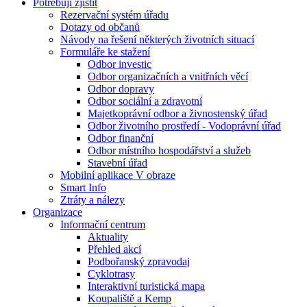
Potřebuji zjistit
Rezervační systém úřadu
Dotazy od občanů
Návody na řešení některých životních situací
Formuláře ke stažení
Odbor investic
Odbor organizačních a vnitřních věcí
Odbor dopravy
Odbor sociální a zdravotní
Majetkoprávní odbor a živnostenský úřad
Odbor životního prostředí - Vodoprávní úřad
Odbor finanční
Odbor místního hospodářství a služeb
Stavební úřad
Mobilní aplikace V obraze
Smart Info
Ztráty a nálezy
Organizace
Informační centrum
Aktuality
Přehled akcí
Podbořanský zpravodaj
Cyklotrasy
Interaktivní turistická mapa
Koupaliště a Kemp