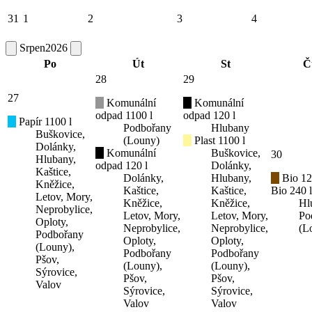
31
1
2
3
4
Srpen
2026
Po
Út
St
Č
28
29
27
Komunální
Komunální
odpad 1100 l
odpad 120 l
Papír 1100 l
Podbořany
Hlubany
Buškovice,
(Louny)
Plast 1100 l
Dolánky,
Komunální
Buškovice,
30
Hlubany,
odpad 120 l
Dolánky,
Kaštice,
Dolánky,
Hlubany,
Bio 12
Kněžice,
Kaštice,
Kaštice,
Bio 240 l
Letov, Mory,
Kněžice,
Kněžice,
Hl
Neprobylice,
Letov, Mory,
Letov, Mory,
Po
Oploty,
Neprobylice,
Neprobylice,
(L
Podbořany
Oploty,
Oploty,
(Louny),
Podbořany
Podbořany
Pšov,
(Louny),
(Louny),
Sýrovice,
Pšov,
Pšov,
Valov
Sýrovice,
Sýrovice,
Valov
Valov