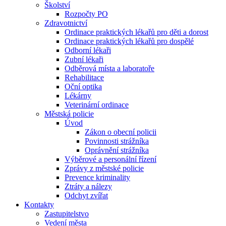
Školství
Rozpočty PO
Zdravotnictví
Ordinace praktických lékařů pro děti a dorost
Ordinace praktických lékařů pro dospělé
Odborní lékaři
Zubní lékaři
Odběrová místa a laboratoře
Rehabilitace
Oční optika
Lékárny
Veterinární ordinace
Městská policie
Úvod
Zákon o obecní policii
Povinnosti strážníka
Oprávnění strážníka
Výběrové a personální řízení
Zprávy z městské policie
Prevence kriminality
Ztráty a nálezy
Odchyt zvířat
Kontakty
Zastupitelstvo
Vedení města