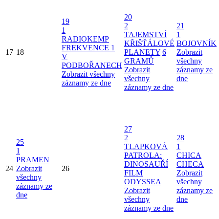
20
19
2
21
1
TAJEMSTVÍ
1
RADIOKEMP
KŘIŠŤÁLOVÉ
BOJOVNÍK
FREKVENCE 1
17
18
PLANETY
6
Zobrazit
V
GRAMŮ
všechny
PODBOŘANECH
Zobrazit
záznamy ze
Zobrazit všechny
všechny
dne
záznamy ze dne
záznamy ze dne
27
2
28
25
TLAPKOVÁ
1
1
PATROLA:
CHICA
PRAMEN
DINOSAUŘÍ
CHECA
24
Zobrazit
26
FILM
Zobrazit
všechny
ODYSSEA
všechny
záznamy ze
Zobrazit
záznamy ze
dne
všechny
dne
záznamy ze dne