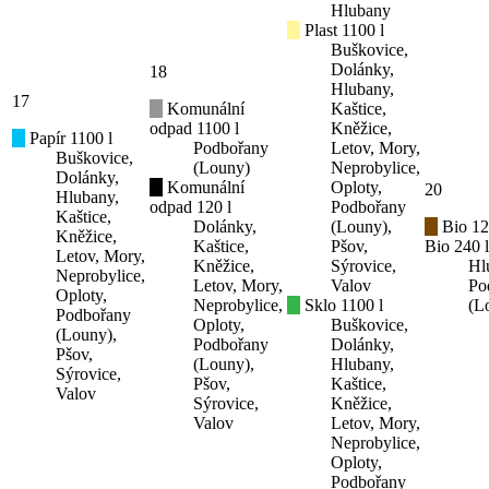
Hlubany
Plast 1100 l
Buškovice,
Dolánky,
18
Hlubany,
17
Komunální
Kaštice,
odpad 1100 l
Kněžice,
Papír 1100 l
Podbořany
Letov, Mory,
Buškovice,
(Louny)
Neprobylice,
Dolánky,
Komunální
Oploty,
20
Hlubany,
odpad 120 l
Podbořany
Kaštice,
Dolánky,
(Louny),
Bio 12
Kněžice,
Kaštice,
Pšov,
Bio 240 l
Letov, Mory,
Kněžice,
Sýrovice,
Hl
Neprobylice,
Letov, Mory,
Valov
Po
Oploty,
Neprobylice,
Sklo 1100 l
(L
Podbořany
Oploty,
Buškovice,
(Louny),
Podbořany
Dolánky,
Pšov,
(Louny),
Hlubany,
Sýrovice,
Pšov,
Kaštice,
Valov
Sýrovice,
Kněžice,
Valov
Letov, Mory,
Neprobylice,
Oploty,
Podbořany