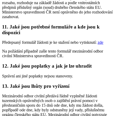
rozsahu, rozhoduje na základě žádosti a podle vnitrostátních
předpisů příslušný orgán (soud) druhého členského státu EU.
Ministerstvo spravedlnosti ČR není oprávněno do jeho rozhodování
zasahovat.
11. Jaké jsou potřebné formuláře a kde jsou k
dispozici
Předepsaný formulář žádosti je ke stažení nebo vytisknutí:
zde
Na požádání případně zašle tento formulář mezinárodní odbor
civilní Ministerstva spravedlnosti ČR.
12. Jaké jsou poplatky a jak je lze uhradit
Správní ani jiné poplatky nejsou stanoveny.
13. Jaké jsou lhůty pro vyřízení
Mezinárodní odbor civilní předává řádně vyplněné žádosti
tuzemských oprávněných osob o zajištění právní pomoci v
přeshraničním sporu do 15 dnů ode dne, kdy mu žádost došla,
popřípadě ode dne, kdy byly odstraněny její vady, příslušnému
orgánu členského státu EU. Mezinárodní odbor civilní potvrzuje