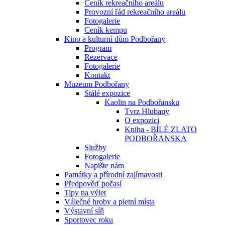
Ceník rekreačního areálu
Provozní řád rekreačního areálu
Fotogalerie
Ceník kempu
Kino a kulturní dům Podbořany
Program
Rezervace
Fotogalerie
Kontakt
Muzeum Podbořany
Stálé expozice
Kaolin na Podbořansku
Tvrz Hlubany
O expozici
Kniha - BÍLÉ ZLATO
PODBOŘANSKA
Služby
Fotogalerie
Napište nám
Památky a přírodní zajímavosti
Předpověď počasí
Tipy na výlet
Válečné hroby a pietní místa
Výstavní síň
Sportovec roku