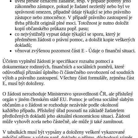
uvést přesné označení žadatele, resp. v případě potřeby jeho
zákonného zástupce, pokud je žadatel nezletilý nebo byl ve
správnosti omezen, případně údaje týkající se jeho právního
zástupce nebo zmocněnce. V případě právního zastoupení je
třeba přiložit originál plné moci. Totožnost je nutno doložit
kopií občanského průkazu popř. pasu;
co nejvýstižněji vypsat údaje týkající se sporu, který je
předmětem žádosti o právní pomoc, a doložit kopie veškerých
dokladů;
věnovat zvýšenou pozornost části E - Údaje o finanční situaci.
Účelem vyplnění žádosti je specifikace rozsahu pomoci a
dokumentace rodinných, finančních a sociálních poměrů, které
odůvodňují přiznání úplného či částečného osvobození od soudních
výloh a právního zastoupení. Všechny části formuláře, zejména část
E, musí být doloženy.
O žádosti nerozhoduje Ministerstvo spravedlnosti ČR, ale příslušný
orgán v jiném členském státě EU. Pomoc je určena sociálně slabým
občanům a o žádosti se rozhoduje nezávisle podle okolností
každého případu. Příslušný úřad posoudí na základě žadatelem
předložených dokladů jeho aktuální ekonomickou situaci. Žádosti
může vyhovět zcela nebo částečně, ale může ji také zamítnout.
V tabulkách musí být vypsány a doloženy veškeré vykazované
měsíční příjmy a výdaje např. doklady o příjmu, důchodový výměr,