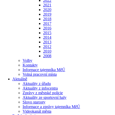
2022
2021
2020
2019
2018
2017
2016
2015
2014
2013
2012
2010
2008
Volby
Kontakty
Informace tajemníka MěÚ
Volná pracovní místa
Aktuálně
Aktuality z úřadu
Aktuality z infocentra
Zprávy z městské policie
Aktuality ze sportovní haly
Slovo starosty
Informace a zprávy tajemníka MěÚ
Videokanál města