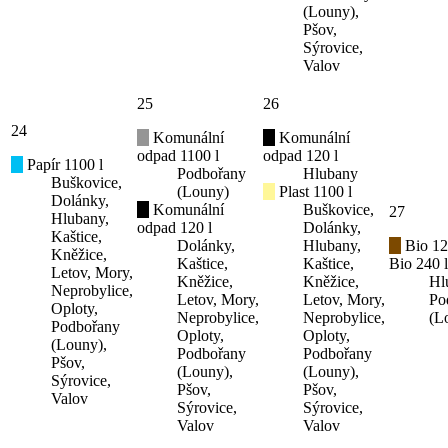
(Louny),
Pšov,
Sýrovice,
Valov
25
26
24
Komunální
Komunální
odpad 1100 l
odpad 120 l
Papír 1100 l
Podbořany
Hlubany
Buškovice,
(Louny)
Plast 1100 l
Dolánky,
Komunální
Buškovice,
27
Hlubany,
odpad 120 l
Dolánky,
Kaštice,
Dolánky,
Hlubany,
Bio 12
Kněžice,
Kaštice,
Kaštice,
Bio 240 l
Letov, Mory,
Kněžice,
Kněžice,
Hl
Neprobylice,
Letov, Mory,
Letov, Mory,
Po
Oploty,
Neprobylice,
Neprobylice,
(L
Podbořany
Oploty,
Oploty,
(Louny),
Podbořany
Podbořany
Pšov,
(Louny),
(Louny),
Sýrovice,
Pšov,
Pšov,
Valov
Sýrovice,
Sýrovice,
Valov
Valov