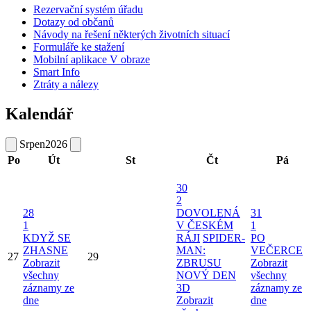
Rezervační systém úřadu
Dotazy od občanů
Návody na řešení některých životních situací
Formuláře ke stažení
Mobilní aplikace V obraze
Smart Info
Ztráty a nálezy
Kalendář
Srpen
2026
Po
Út
St
Čt
Pá
30
2
28
DOVOLENÁ
31
1
V ČESKÉM
1
KDYŽ SE
RÁJI
SPIDER-
PO
ZHASNE
MAN:
VEČERCE
27
29
Zobrazit
ZBRUSU
Zobrazit
všechny
NOVÝ DEN
všechny
záznamy ze
3D
záznamy ze
dne
Zobrazit
dne