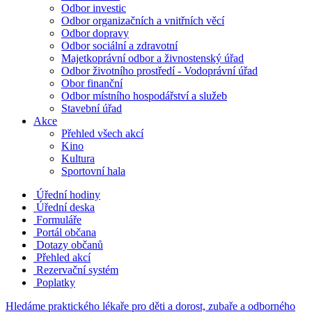
Odbor investic
Odbor organizačních a vnitřních věcí
Odbor dopravy
Odbor sociální a zdravotní
Majetkoprávní odbor a živnostenský úřad
Odbor životního prostředí - Vodoprávní úřad
Obor finanční
Odbor místního hospodářství a služeb
Stavební úřad
Akce
Přehled všech akcí
Kino
Kultura
Sportovní hala
Úřední hodiny
Úřední deska
Formuláře
Portál občana
Dotazy občanů
Přehled akcí
Rezervační systém
Poplatky
Hledáme praktického lékaře pro děti a dorost, zubaře a odborného