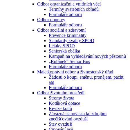
Odbor organizační a vnitřních věcí
Termíny svatebních obřadů
Formuláře odboru
Odbor dopravy
Formuláře odboru
Odbor sociální a zdravotní
Prevence kriminality
Standardy kvality SPOD
Letáky SPOD
Seniorská obálka
Kampaň na vyhledávání nových pěstounů
„Rubínek“ Senior Bus
Formuláře odboru
Majetkoprávní odbor a živnostenský úřad
Žádosti o koupi, směnu, pronájem, pacht
atd
Formuláře odboru
Odbor životního prostředí
Stromy života
Kotlíková dotace
Revize kotlů
Závazná stanoviska ke zdrojům
znečišťování ovzduší
Stav ovzduší
Čipování psů