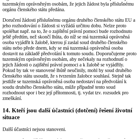
tuzemským oprávněným osobám, že jejich žádost byla příslušnému
orgánu členského státu předána.
Doručení žádosti příslušnému orgánu druhého členského státu EU a
jeho rozhodování o žádosti si vyžádá určitou dobu. Nelze proto
spoléhat např. na to, že o zajištění právní pomoci bude rozhodnuto
ještě předtím, než skončí lhůta, do níž se má tuzemská oprávněná
osoba vyjádřit k žalobě, kterou jí zaslal soud druhého členského
státu nebo přede dnem, kdy se má tuzemská oprávněná osoba
dostavit na základě předvolání k tomuto soudu. Doporučujeme proto
tuzemským oprávněným osobám, aby nečekaly na rozhodnutí o
jejich žádosti o zajištění právní pomoci a k žalobě se vyjádřily.
Pokud by tak ve stanovené lhůtě neučinily, mohl by soud druhého
členského státu usoudit, že s tvrzením žalobce souhlasí. Stejně tak
jestliže se tuzemská oprávněná osoba nedostaví na předvolání k
soudu druhého členského státu, může případně tento soud
rozhodnout spor i bez její přítomnosti, tj. vydat tzv. rozsudek pro
zmeškání.
14. Kteří jsou další účastníci (dotčení) řešení životní
situace
Další účastníci nejsou stanoveni.