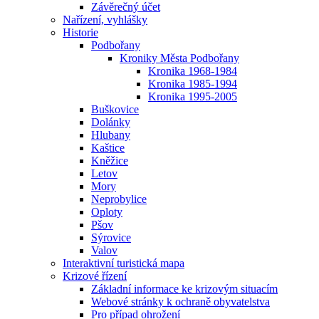
Závěrečný účet
Nařízení, vyhlášky
Historie
Podbořany
Kroniky Města Podbořany
Kronika 1968-1984
Kronika 1985-1994
Kronika 1995-2005
Buškovice
Dolánky
Hlubany
Kaštice
Kněžice
Letov
Mory
Neprobylice
Oploty
Pšov
Sýrovice
Valov
Interaktivní turistická mapa
Krizové řízení
Základní informace ke krizovým situacím
Webové stránky k ochraně obyvatelstva
Pro případ ohrožení