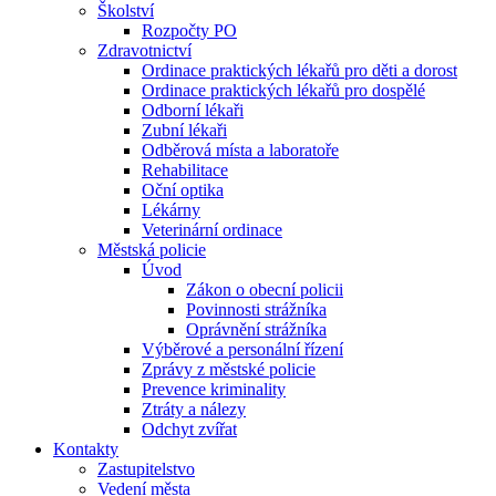
Školství
Rozpočty PO
Zdravotnictví
Ordinace praktických lékařů pro děti a dorost
Ordinace praktických lékařů pro dospělé
Odborní lékaři
Zubní lékaři
Odběrová místa a laboratoře
Rehabilitace
Oční optika
Lékárny
Veterinární ordinace
Městská policie
Úvod
Zákon o obecní policii
Povinnosti strážníka
Oprávnění strážníka
Výběrové a personální řízení
Zprávy z městské policie
Prevence kriminality
Ztráty a nálezy
Odchyt zvířat
Kontakty
Zastupitelstvo
Vedení města