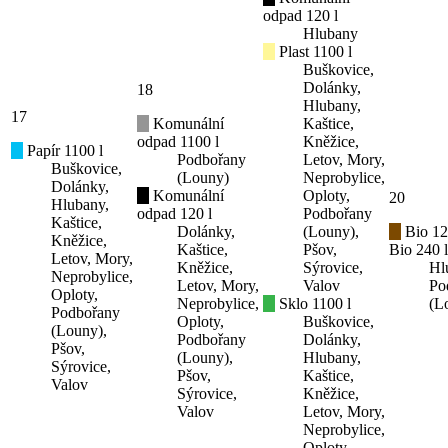
odpad 120 l
Hlubany
Plast 1100 l
Buškovice,
Dolánky,
18
Hlubany,
17
Komunální
Kaštice,
odpad 1100 l
Kněžice,
Papír 1100 l
Podbořany
Letov, Mory,
Buškovice,
(Louny)
Neprobylice,
Dolánky,
Komunální
Oploty,
20
Hlubany,
odpad 120 l
Podbořany
Kaštice,
Dolánky,
(Louny),
Bio 12
Kněžice,
Kaštice,
Pšov,
Bio 240 l
Letov, Mory,
Kněžice,
Sýrovice,
Hl
Neprobylice,
Letov, Mory,
Valov
Po
Oploty,
Neprobylice,
Sklo 1100 l
(L
Podbořany
Oploty,
Buškovice,
(Louny),
Podbořany
Dolánky,
Pšov,
(Louny),
Hlubany,
Sýrovice,
Pšov,
Kaštice,
Valov
Sýrovice,
Kněžice,
Valov
Letov, Mory,
Neprobylice,
Oploty,