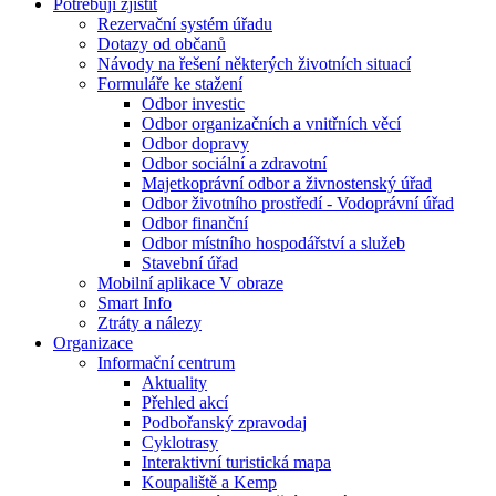
Potřebuji zjistit
Rezervační systém úřadu
Dotazy od občanů
Návody na řešení některých životních situací
Formuláře ke stažení
Odbor investic
Odbor organizačních a vnitřních věcí
Odbor dopravy
Odbor sociální a zdravotní
Majetkoprávní odbor a živnostenský úřad
Odbor životního prostředí - Vodoprávní úřad
Odbor finanční
Odbor místního hospodářství a služeb
Stavební úřad
Mobilní aplikace V obraze
Smart Info
Ztráty a nálezy
Organizace
Informační centrum
Aktuality
Přehled akcí
Podbořanský zpravodaj
Cyklotrasy
Interaktivní turistická mapa
Koupaliště a Kemp