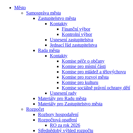
Město
Samospráva města
Zastupitelstvo města
Kontakty
Finanční výbor
Kontrolní výbor
Usnesení zastupitelstva
Jednací řád zastupitelstva
Rada města
Kontakty
Komise péče o občany
Komise pro místní části
Komise pro mládež a tělovýchovu
Komise pro rozvoj města
Komise pro kulturu
Komise sociálně právní ochrany dětí
Usnesení rady
Materiály pro Radu města
Materiály pro Zastupitelstvo města
Rozpočet
Rozbory hospodaření
Rozpočtová opatření
RO za rok 2026
Střednědobý výhled rozpočtu