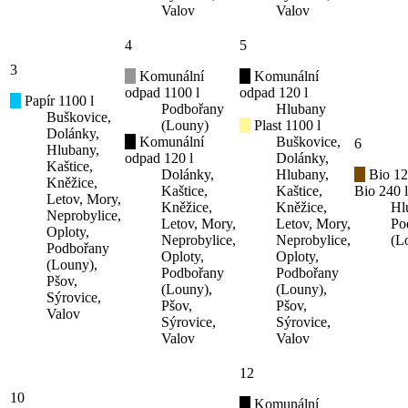
Valov
Valov
4
5
3
Komunální
Komunální
odpad 1100 l
odpad 120 l
Papír 1100 l
Podbořany
Hlubany
Buškovice,
(Louny)
Plast 1100 l
Dolánky,
Komunální
Buškovice,
6
Hlubany,
odpad 120 l
Dolánky,
Kaštice,
Dolánky,
Hlubany,
Bio 12
Kněžice,
Kaštice,
Kaštice,
Bio 240 l
Letov, Mory,
Kněžice,
Kněžice,
Hl
Neprobylice,
Letov, Mory,
Letov, Mory,
Po
Oploty,
Neprobylice,
Neprobylice,
(L
Podbořany
Oploty,
Oploty,
(Louny),
Podbořany
Podbořany
Pšov,
(Louny),
(Louny),
Sýrovice,
Pšov,
Pšov,
Valov
Sýrovice,
Sýrovice,
Valov
Valov
12
10
Komunální