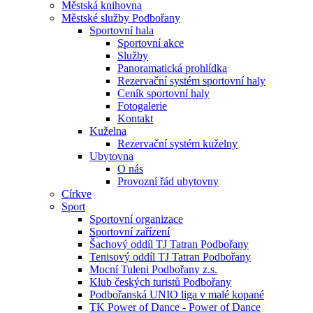
Městská knihovna
Městské služby Podbořany
Sportovní hala
Sportovní akce
Služby
Panoramatická prohlídka
Rezervační systém sportovní haly
Ceník sportovní haly
Fotogalerie
Kontakt
Kuželna
Rezervační systém kuželny
Ubytovna
O nás
Provozní řád ubytovny
Církve
Sport
Sportovní organizace
Sportovní zařízení
Šachový oddíl TJ Tatran Podbořany
Tenisový oddíl TJ Tatran Podbořany
Mocní Tuleni Podbořany z.s.
Klub českých turistů Podbořany
Podbořanská UNIO liga v malé kopané
TK Power of Dance - Power of Dance