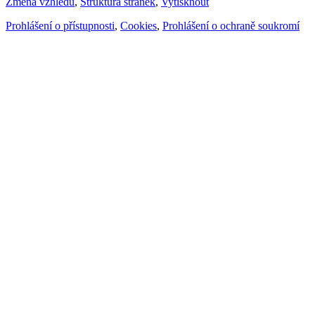
Změna vzhledu
,
Struktura stránek
,
Vytisknout
Prohlášení o přístupnosti
,
Cookies
,
Prohlášení o ochraně soukromí