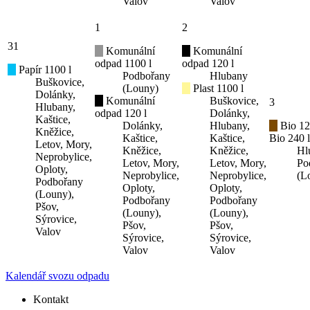
Valov
Valov
1
2
31
Komunální
Komunální
odpad 1100 l
odpad 120 l
Papír 1100 l
Podbořany
Hlubany
Buškovice,
(Louny)
Plast 1100 l
Dolánky,
Komunální
Buškovice,
3
Hlubany,
odpad 120 l
Dolánky,
Kaštice,
Dolánky,
Hlubany,
Bio 12
Kněžice,
Kaštice,
Kaštice,
Bio 240 l
Letov, Mory,
Kněžice,
Kněžice,
Hl
Neprobylice,
Letov, Mory,
Letov, Mory,
Po
Oploty,
Neprobylice,
Neprobylice,
(L
Podbořany
Oploty,
Oploty,
(Louny),
Podbořany
Podbořany
Pšov,
(Louny),
(Louny),
Sýrovice,
Pšov,
Pšov,
Valov
Sýrovice,
Sýrovice,
Valov
Valov
Kalendář svozu odpadu
Kontakt