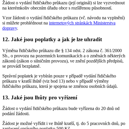
Žádost o vydání řidičského průkazu (její originál) si lze vyzvednout
na kterémkoliv obecním úřadu obce s rozšířenou působností.
Vzor žádosti o vydání řidičského průkazu (vč. návodu na vyplnění)
si můžete prohlédnout na
internetových stránkách Ministerstva
dopravy
.
12. Jaké jsou poplatky a jak je lze uhradit
Výměna řidičského průkazu dle § 134 odst. 2 zákona č. 361/2000
Sb., o provozu na pozemních komunikacích a o změnách některých
zákonů (zákon o silničním provozu), ve znění pozdějších předpisů,
se provádí bezplatně.
Správní poplatek je vybírán pouze v případě vydání řidičského
průkazu v kratší lhůtě (viz bod 13) nebo v případě výměny
řidičského průkazu, která je spojena se změnou osobních údajů.
13. Jaké jsou lhůty pro vyřízení
Žádost o vydání řidičského průkazu bude vyřízena do 20 dnů od
podání žádosti.
Žádost je možné vyřídit i ve lhůtě kratší, tj. do 5 pracovních dnů, po
zaplacení správního poplatku 500 Kč.