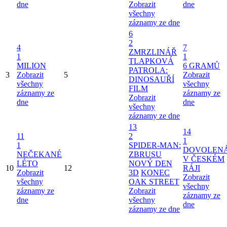
dne
Zobrazit
dne
všechny
záznamy ze dne
6
2
4
7
ZMRZLINÁŘ
1
1
TLAPKOVÁ
MILION
6 GRAMŮ
PATROLA:
3
Zobrazit
5
Zobrazit
DINOSAUŘÍ
všechny
všechny
FILM
záznamy ze
záznamy ze
Zobrazit
dne
dne
všechny
záznamy ze dne
13
14
11
2
1
1
SPIDER-MAN:
DOVOLEN
NEČEKANÉ
ZBRUSU
V ČESKÉM
LÉTO
NOVÝ DEN
10
12
RÁJI
Zobrazit
3D
KONEC
Zobrazit
všechny
OAK STREET
všechny
záznamy ze
Zobrazit
záznamy ze
dne
všechny
dne
záznamy ze dne