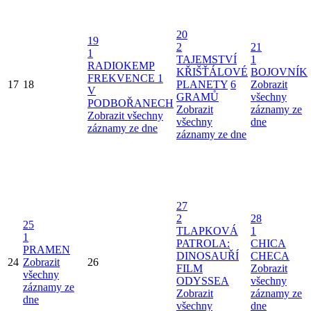
20
19
2
21
1
TAJEMSTVÍ
1
RADIOKEMP
KŘIŠŤÁLOVÉ
BOJOVNÍK
FREKVENCE 1
17
18
PLANETY
6
Zobrazit
V
GRAMŮ
všechny
PODBOŘANECH
Zobrazit
záznamy ze
Zobrazit všechny
všechny
dne
záznamy ze dne
záznamy ze dne
27
2
28
25
TLAPKOVÁ
1
1
PATROLA:
CHICA
PRAMEN
DINOSAUŘÍ
CHECA
24
Zobrazit
26
FILM
Zobrazit
všechny
ODYSSEA
všechny
záznamy ze
Zobrazit
záznamy ze
dne
všechny
dne