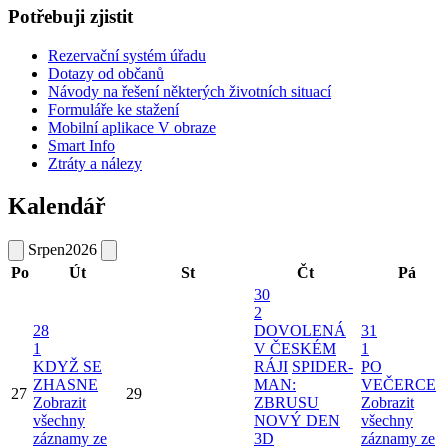
Potřebuji zjistit
Rezervační systém úřadu
Dotazy od občanů
Návody na řešení některých životních situací
Formuláře ke stažení
Mobilní aplikace V obraze
Smart Info
Ztráty a nálezy
Kalendář
Srpen
2026
Po
Út
St
Čt
Pá
30
2
28
DOVOLENÁ
31
1
V ČESKÉM
1
KDYŽ SE
RÁJI
SPIDER-
PO
ZHASNE
MAN:
VEČERCE
27
29
Zobrazit
ZBRUSU
Zobrazit
všechny
NOVÝ DEN
všechny
záznamy ze
3D
záznamy ze