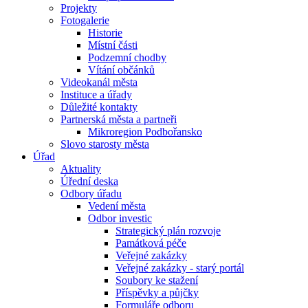
Projekty
Fotogalerie
Historie
Místní části
Podzemní chodby
Vítání občánků
Videokanál města
Instituce a úřady
Důležité kontakty
Partnerská města a partneři
Mikroregion Podbořansko
Slovo starosty města
Úřad
Aktuality
Úřední deska
Odbory úřadu
Vedení města
Odbor investic
Strategický plán rozvoje
Památková péče
Veřejné zakázky
Veřejné zakázky - starý portál
Soubory ke stažení
Příspěvky a půjčky
Formuláře odboru