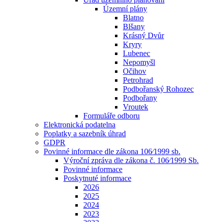
Územní plány
Blatno
Blšany
Krásný Dvůr
Kryry
Lubenec
Nepomyšl
Očihov
Petrohrad
Podbořanský Rohozec
Podbořany
Vroutek
Formuláře odboru
Elektronická podatelna
Poplatky a sazebník úhrad
GDPR
Povinné informace dle zákona 106⁄1999 sb.
Výroční zpráva dle zákona č. 106⁄1999 Sb.
Povinné informace
Poskytnuté informace
2026
2025
2024
2023