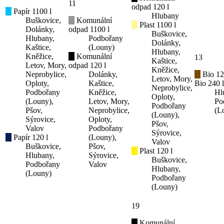
11
odpad 120 l
Papír 1100 l
Hlubany
Buškovice,
Komunální
Plast 1100 l
Dolánky,
odpad 1100 l
Buškovice,
Hlubany,
Podbořany
Dolánky,
Kaštice,
(Louny)
Hlubany,
Kněžice,
Komunální
13
Kaštice,
Letov, Mory,
odpad 120 l
Kněžice,
Neprobylice,
Dolánky,
Bio 12
Letov, Mory,
Oploty,
Kaštice,
Bio 240 l
Neprobylice,
Podbořany
Kněžice,
Hl
Oploty,
(Louny),
Letov, Mory,
Po
Podbořany
Pšov,
Neprobylice,
(L
(Louny),
Sýrovice,
Oploty,
Pšov,
Valov
Podbořany
Sýrovice,
Papír 120 l
(Louny),
Valov
Buškovice,
Pšov,
Plast 120 l
Hlubany,
Sýrovice,
Buškovice,
Podbořany
Valov
Hlubany,
(Louny)
Podbořany
(Louny)
19
Komunální