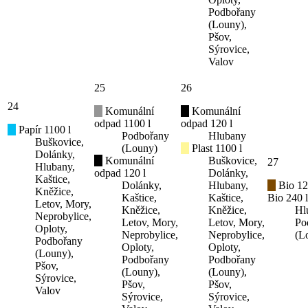
Podbořany
(Louny),
Pšov,
Sýrovice,
Valov
25
26
24
Komunální
Komunální
odpad 1100 l
odpad 120 l
Papír 1100 l
Podbořany
Hlubany
Buškovice,
(Louny)
Plast 1100 l
Dolánky,
Komunální
Buškovice,
27
Hlubany,
odpad 120 l
Dolánky,
Kaštice,
Dolánky,
Hlubany,
Bio 12
Kněžice,
Kaštice,
Kaštice,
Bio 240 l
Letov, Mory,
Kněžice,
Kněžice,
Hl
Neprobylice,
Letov, Mory,
Letov, Mory,
Po
Oploty,
Neprobylice,
Neprobylice,
(L
Podbořany
Oploty,
Oploty,
(Louny),
Podbořany
Podbořany
Pšov,
(Louny),
(Louny),
Sýrovice,
Pšov,
Pšov,
Valov
Sýrovice,
Sýrovice,