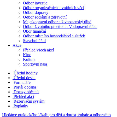
Odbor investic
Odbor organizačních a vnitřních věcí
Odbor dopravy
Odbor sociální a zdravotní
Majetkoprávní odbor a živnostenský úřad
Odbor životního prostředí - Vodoprávní úřad
Obor finanční
Odbor místního hospodářství a služeb
Stavební úřad
Akce
Přehled všech akcí
Kino
Kultura
Sportovní hala
Úřední hodiny
Úřední deska
Formuláře
Portál občana
Dotazy občanů
Přehled akcí
Rezervační systém
Poplatky
Hledáme praktického lékaře pro děti a dorost, zubaře a odborného