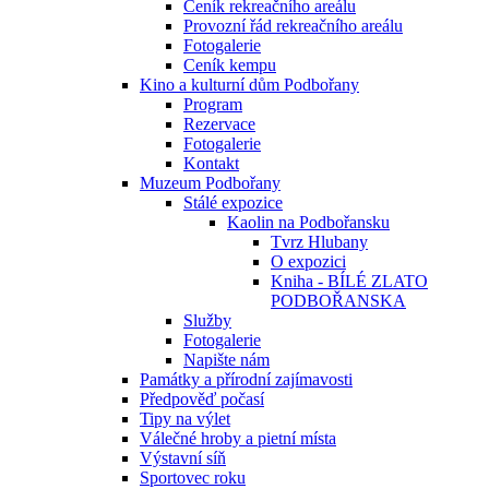
Ceník rekreačního areálu
Provozní řád rekreačního areálu
Fotogalerie
Ceník kempu
Kino a kulturní dům Podbořany
Program
Rezervace
Fotogalerie
Kontakt
Muzeum Podbořany
Stálé expozice
Kaolin na Podbořansku
Tvrz Hlubany
O expozici
Kniha - BÍLÉ ZLATO
PODBOŘANSKA
Služby
Fotogalerie
Napište nám
Památky a přírodní zajímavosti
Předpověď počasí
Tipy na výlet
Válečné hroby a pietní místa
Výstavní síň
Sportovec roku