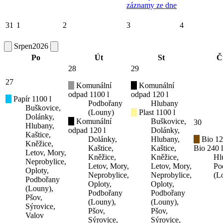
záznamy ze dne
31
1
2
3
4
Srpen
2026
Po
Út
St
Č
28
29
27
Komunální
Komunální
odpad 1100 l
odpad 120 l
Papír 1100 l
Podbořany
Hlubany
Buškovice,
(Louny)
Plast 1100 l
Dolánky,
Komunální
Buškovice,
30
Hlubany,
odpad 120 l
Dolánky,
Kaštice,
Dolánky,
Hlubany,
Bio 12
Kněžice,
Kaštice,
Kaštice,
Bio 240 l
Letov, Mory,
Kněžice,
Kněžice,
Hl
Neprobylice,
Letov, Mory,
Letov, Mory,
Po
Oploty,
Neprobylice,
Neprobylice,
(L
Podbořany
Oploty,
Oploty,
(Louny),
Podbořany
Podbořany
Pšov,
(Louny),
(Louny),
Sýrovice,
Pšov,
Pšov,
Valov
Sýrovice,
Sýrovice,