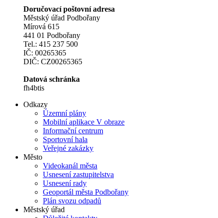
Doručovací poštovní adresa
Městský úřad Podbořany
Mírová 615
441 01 Podbořany
Tel.: 415 237 500
IČ: 00265365
DIČ: CZ00265365
Datová schránka
fh4btis
Odkazy
Územní plány
Mobilní aplikace V obraze
Informační centrum
Sportovní hala
Veřejné zakázky
Město
Videokanál města
Usnesení zastupitelstva
Usnesení rady
Geoportál města Podbořany
Plán svozu odpadů
Městský úřad