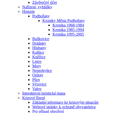
Závěrečný účet
Nařízení, vyhlášky
Historie
Podbořany
Kroniky Města Podbořany
Kronika 1968-1984
Kronika 1985-1994
Kronika 1995-2005
Buškovice
Dolánky
Hlubany
Kaštice
Kněžice
Letov
Mory
Neprobylice
Oploty
Pšov
Sýrovice
Valov
Interaktivní turistická mapa
Krizové řízení
Základní informace ke krizovým situacím
Webové stránky k ochraně obyvatelstva
Pro případ ohrožení