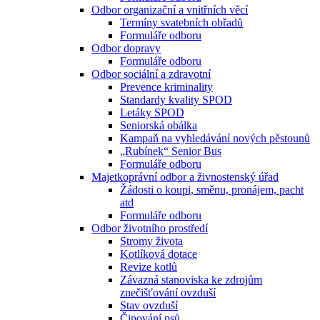
Odbor organizační a vnitřních věcí
Termíny svatebních obřadů
Formuláře odboru
Odbor dopravy
Formuláře odboru
Odbor sociální a zdravotní
Prevence kriminality
Standardy kvality SPOD
Letáky SPOD
Seniorská obálka
Kampaň na vyhledávání nových pěstounů
„Rubínek“ Senior Bus
Formuláře odboru
Majetkoprávní odbor a živnostenský úřad
Žádosti o koupi, směnu, pronájem, pacht
atd
Formuláře odboru
Odbor životního prostředí
Stromy života
Kotlíková dotace
Revize kotlů
Závazná stanoviska ke zdrojům
znečišťování ovzduší
Stav ovzduší
Čipování psů