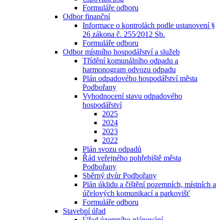
Formuláře odboru
Odbor finanční
Informace o kontrolách podle ustanovení §
26 zákona č. 255⁄2012 Sb.
Formuláře odboru
Odbor místního hospodářství a služeb
Třídění komunálního odpadu a
harmonogram odvozu odpadu
Plán odpadového hospodářství města
Podbořany
Vyhodnocení stavu odpadového
hospodářství
2025
2024
2023
2022
Plán svozu odpadů
Řád veřejného pohřebiště města
Podbořany
Sběrný dvůr Podbořany
Plán úklidu a čištění pozemních, místních a
účelových komunikací a parkovišť
Formuláře odboru
Stavební úřad
Úřad územního plánování