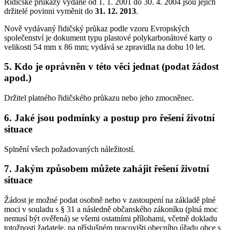
Řidičské průkazy vydané od 1. 1. 2001 do 30. 4. 2004 jsou jejich
držitelé povinni vyměnit do
31. 12. 2013
.
Nově vydávaný řidičský průkaz podle vzoru Evropských
společenství je dokument typu plastové polykarbonátové karty o
velikosti 54 mm x 86 mm; vydává se zpravidla na dobu 10 let.
5. Kdo je oprávněn v této věci jednat (podat žádost
apod.)
Držitel platného řidičského průkazu nebo jeho zmocněnec.
6. Jaké jsou podmínky a postup pro řešení životní
situace
Splnění všech požadovaných náležitostí.
7. Jakým způsobem můžete zahájit řešení životní
situace
Žádost je možné podat osobně nebo v zastoupení na základě plné
moci v souladu s § 31 a následně občanského zákoníku (plná moc
nemusí být ověřená) se všemi ostatními přílohami, včetně dokladu
totožnosti žadatele, na příslušném pracovišti obecního úřadu obce s