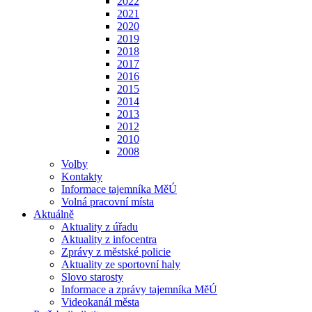
2022
2021
2020
2019
2018
2017
2016
2015
2014
2013
2012
2010
2008
Volby
Kontakty
Informace tajemníka MěÚ
Volná pracovní místa
Aktuálně
Aktuality z úřadu
Aktuality z infocentra
Zprávy z městské policie
Aktuality ze sportovní haly
Slovo starosty
Informace a zprávy tajemníka MěÚ
Videokanál města