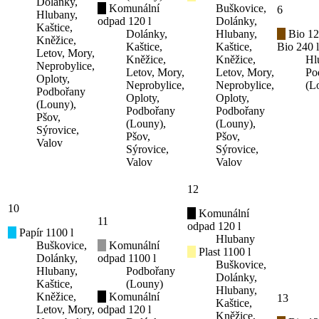
Dolánky,
Komunální
Buškovice,
6
Hlubany,
odpad 120 l
Dolánky,
Kaštice,
Dolánky,
Hlubany,
Bio 12
Kněžice,
Kaštice,
Kaštice,
Bio 240 l
Letov, Mory,
Kněžice,
Kněžice,
Hl
Neprobylice,
Letov, Mory,
Letov, Mory,
Po
Oploty,
Neprobylice,
Neprobylice,
(L
Podbořany
Oploty,
Oploty,
(Louny),
Podbořany
Podbořany
Pšov,
(Louny),
(Louny),
Sýrovice,
Pšov,
Pšov,
Valov
Sýrovice,
Sýrovice,
Valov
Valov
12
10
Komunální
11
odpad 120 l
Papír 1100 l
Hlubany
Buškovice,
Komunální
Plast 1100 l
Dolánky,
odpad 1100 l
Buškovice,
Hlubany,
Podbořany
Dolánky,
Kaštice,
(Louny)
Hlubany,
Kněžice,
Komunální
13
Kaštice,
Letov, Mory,
odpad 120 l
Kněžice,