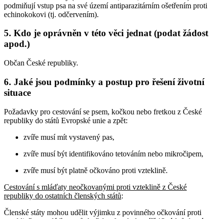
podmiňují vstup psa na své území antiparazitárním ošetřením proti
echinokokovi (tj. odčervením).
5. Kdo je oprávněn v této věci jednat (podat žádost
apod.)
Občan České republiky.
6. Jaké jsou podmínky a postup pro řešení životní
situace
Požadavky pro cestování se psem, kočkou nebo fretkou z České
republiky do států Evropské unie a zpět:
zvíře musí mít vystavený pas,
zvíře musí být identifikováno tetováním nebo mikročipem,
zvíře musí být platně očkováno proti vzteklině.
Cestování s mláďaty neočkovanými proti vzteklině z České
republiky do ostatních členských států
:
Členské státy mohou udělit výjimku z povinného očkování proti