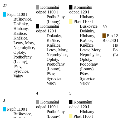
27
Komunální
Komunální
odpad 1100 l
odpad 120 l
Papír 1100 l
Podbořany
Hlubany
Buškovice,
(Louny)
Plast 1100 l
Dolánky,
Komunální
Buškovice,
30
Hlubany,
odpad 120 l
Dolánky,
Kaštice,
Dolánky,
Hlubany,
Bio 12
Kněžice,
Kaštice,
Kaštice,
Bio 240 l
Letov, Mory,
Kněžice,
Kněžice,
Hl
Neprobylice,
Letov, Mory,
Letov, Mory,
Po
Oploty,
Neprobylice,
Neprobylice,
(L
Podbořany
Oploty,
Oploty,
(Louny),
Podbořany
Podbořany
Pšov,
(Louny),
(Louny),
Sýrovice,
Pšov,
Pšov,
Valov
Sýrovice,
Sýrovice,
Valov
Valov
4
5
3
Komunální
Komunální
odpad 1100 l
odpad 120 l
Papír 1100 l
Podbořany
Hlubany
Buškovice,
(Louny)
Plast 1100 l