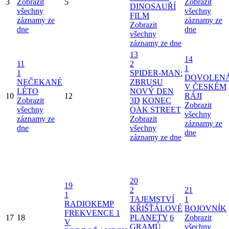
3
Zobrazit
5
Zobrazit
DINOSAUŘÍ
všechny
všechny
FILM
záznamy ze
záznamy ze
Zobrazit
dne
dne
všechny
záznamy ze dne
13
14
11
2
1
1
SPIDER-MAN:
DOVOLEN
NEČEKANÉ
ZBRUSU
V ČESKÉM
LÉTO
NOVÝ DEN
10
12
RÁJI
Zobrazit
3D
KONEC
Zobrazit
všechny
OAK STREET
všechny
záznamy ze
Zobrazit
záznamy ze
dne
všechny
dne
záznamy ze dne
20
19
2
21
1
TAJEMSTVÍ
1
RADIOKEMP
KŘIŠŤÁLOVÉ
BOJOVNÍK
FREKVENCE 1
17
18
PLANETY
6
Zobrazit
V
GRAMŮ
všechny