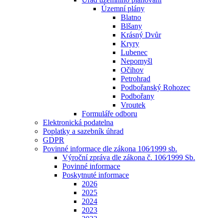
Územní plány
Blatno
Blšany
Krásný Dvůr
Kryry
Lubenec
Nepomyšl
Očihov
Petrohrad
Podbořanský Rohozec
Podbořany
Vroutek
Formuláře odboru
Elektronická podatelna
Poplatky a sazebník úhrad
GDPR
Povinné informace dle zákona 106⁄1999 sb.
Výroční zpráva dle zákona č. 106⁄1999 Sb.
Povinné informace
Poskytnuté informace
2026
2025
2024
2023