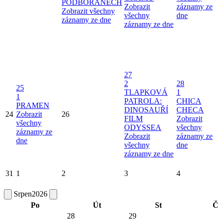
PODBOŘANECH
Zobrazit
záznamy ze
Zobrazit všechny
všechny
dne
záznamy ze dne
záznamy ze dne
27
2
28
25
TLAPKOVÁ
1
1
PATROLA:
CHICA
PRAMEN
DINOSAUŘÍ
CHECA
24
Zobrazit
26
FILM
Zobrazit
všechny
ODYSSEA
všechny
záznamy ze
Zobrazit
záznamy ze
dne
všechny
dne
záznamy ze dne
31
1
2
3
4
Srpen
2026
Po
Út
St
Č
28
29