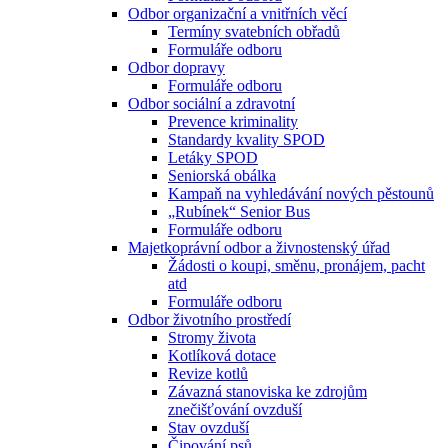
Odbor organizační a vnitřních věcí
Termíny svatebních obřadů
Formuláře odboru
Odbor dopravy
Formuláře odboru
Odbor sociální a zdravotní
Prevence kriminality
Standardy kvality SPOD
Letáky SPOD
Seniorská obálka
Kampaň na vyhledávání nových pěstounů
„Rubínek“ Senior Bus
Formuláře odboru
Majetkoprávní odbor a živnostenský úřad
Žádosti o koupi, směnu, pronájem, pacht
atd
Formuláře odboru
Odbor životního prostředí
Stromy života
Kotlíková dotace
Revize kotlů
Závazná stanoviska ke zdrojům
znečišťování ovzduší
Stav ovzduší
Čipování psů