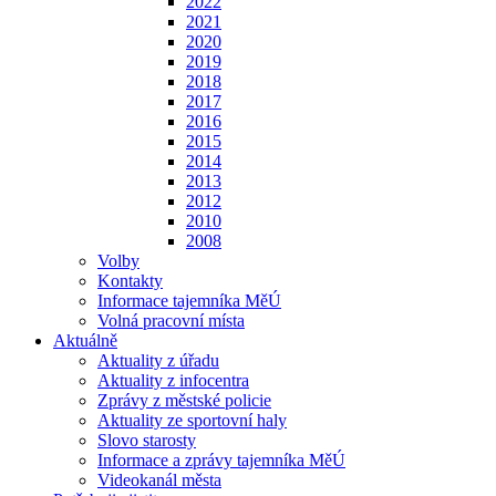
2022
2021
2020
2019
2018
2017
2016
2015
2014
2013
2012
2010
2008
Volby
Kontakty
Informace tajemníka MěÚ
Volná pracovní místa
Aktuálně
Aktuality z úřadu
Aktuality z infocentra
Zprávy z městské policie
Aktuality ze sportovní haly
Slovo starosty
Informace a zprávy tajemníka MěÚ
Videokanál města