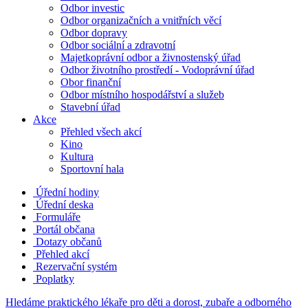
Odbor investic
Odbor organizačních a vnitřních věcí
Odbor dopravy
Odbor sociální a zdravotní
Majetkoprávní odbor a živnostenský úřad
Odbor životního prostředí - Vodoprávní úřad
Obor finanční
Odbor místního hospodářství a služeb
Stavební úřad
Akce
Přehled všech akcí
Kino
Kultura
Sportovní hala
Úřední hodiny
Úřední deska
Formuláře
Portál občana
Dotazy občanů
Přehled akcí
Rezervační systém
Poplatky
Hledáme praktického lékaře pro děti a dorost, zubaře a odborného