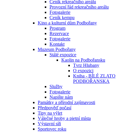
Ceník rekreačního areálu
Provozní řád rekreačního areálu
Fotogalerie
Ceník kempu
Kino a kulturní dům Podbořany
Program
Rezervace
Fotogalerie
Kontakt
Muzeum Podbořany
Stálé expozice
Kaolin na Podbořansku
Tvrz Hlubany
O expozici
Kniha - BÍLÉ ZLATO
PODBOŘANSKA
Služby
Fotogalerie
Napište nám
Památky a přírodní zajímavosti
Předpověď počasí
Tipy na výlet
Válečné hroby a pietní místa
Výstavní síň
Sportovec roku