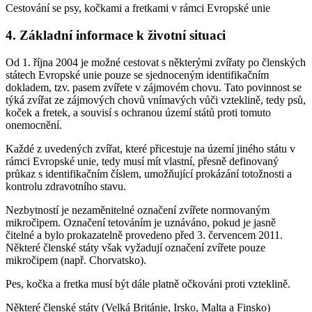
Cestování se psy, kočkami a fretkami v rámci Evropské unie
4. Základní informace k životní situaci
Od 1. října 2004 je možné cestovat s některými zvířaty po členských
státech Evropské unie pouze se sjednoceným identifikačním
dokladem, tzv. pasem zvířete v zájmovém chovu. Tato povinnost se
týká zvířat ze zájmových chovů vnímavých vůči vzteklině, tedy psů,
koček a fretek, a souvisí s ochranou území států proti tomuto
onemocnění.
Každé z uvedených zvířat, které přicestuje na území jiného státu v
rámci Evropské unie, tedy musí mít vlastní, přesně definovaný
průkaz s identifikačním číslem, umožňující prokázání totožnosti a
kontrolu zdravotního stavu.
Nezbytností je nezaměnitelné označení zvířete normovaným
mikročipem. Označení tetováním je uznáváno, pokud je jasně
čitelné a bylo prokazatelně provedeno před 3. červencem 2011.
Některé členské státy však vyžadují označení zvířete pouze
mikročipem (např. Chorvatsko).
Pes, kočka a fretka musí být dále platně očkováni proti vzteklině.
Některé členské státy (Velká Británie, Irsko, Malta a Finsko)