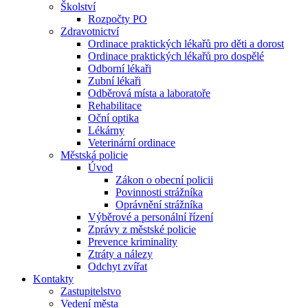
Školství
Rozpočty PO
Zdravotnictví
Ordinace praktických lékařů pro děti a dorost
Ordinace praktických lékařů pro dospělé
Odborní lékaři
Zubní lékaři
Odběrová místa a laboratoře
Rehabilitace
Oční optika
Lékárny
Veterinární ordinace
Městská policie
Úvod
Zákon o obecní policii
Povinnosti strážníka
Oprávnění strážníka
Výběrové a personální řízení
Zprávy z městské policie
Prevence kriminality
Ztráty a nálezy
Odchyt zvířat
Kontakty
Zastupitelstvo
Vedení města