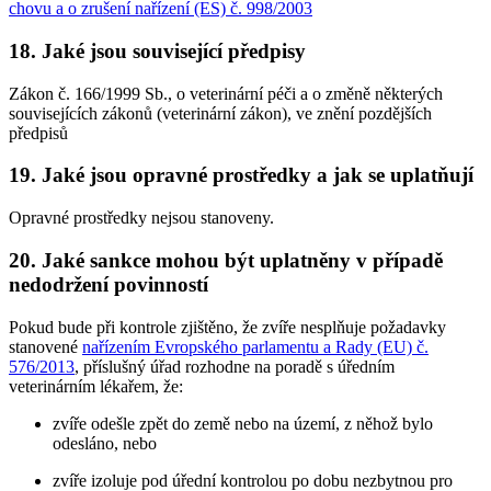
chovu a o zrušení nařízení (ES) č. 998/2003
18. Jaké jsou související předpisy
Zákon č. 166/1999 Sb., o veterinární péči a o změně některých
souvisejících zákonů (veterinární zákon), ve znění pozdějších
předpisů
19. Jaké jsou opravné prostředky a jak se uplatňují
Opravné prostředky nejsou stanoveny.
20. Jaké sankce mohou být uplatněny v případě
nedodržení povinností
Pokud bude při kontrole zjištěno, že zvíře nesplňuje požadavky
stanovené
nařízením Evropského parlamentu a Rady (EU) č.
576/2013
, příslušný úřad rozhodne na poradě s úředním
veterinárním lékařem, že:
zvíře odešle zpět do země nebo na území, z něhož bylo
odesláno, nebo
zvíře izoluje pod úřední kontrolou po dobu nezbytnou pro