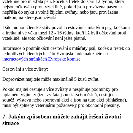
vzteklině pro mláďata psů, koček a fretek do stáří 12 týdnů, která
nejsou očkována proti vzteklině, pokud jsou provázena pasem a
nepřišla do styku s volně žijícími zvířaty, nebo jsou provázena
matkou, na které jsou závislá.
Dále mohou členské státy povolit cestování s mladými psy, kočkami
a fretkami ve věku mezi 12 - 16 týdny, kteří již byli očkováni proti
vzteklině, ale toto očkování není ještě platné.
Informace o podmínkách cestování s mláďaty psů, koček a fretek do
jednotlivých členských států Evropské unie naleznete na
internetových stránkách Evropské komise
.
Cestování s více zvířaty
:
Doprovázet majitele může maximálně 5 kusů zvířat.
Pokud majitel cestuje s více zvířaty a nesplňuje podmínky pro
uplatnění výjimky (tzn. zvířata jsou starší 6 měsíců, cestují na
soutěž, výstavu nebo sportovní akci a jsou na tuto akci přihlášena),
musí být splněny veterinární požadavky pro obchodní přesuny.
7. Jakým způsobem můžete zahájit řešení životní
situace