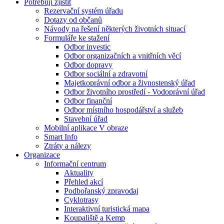
Potřebuji zjistit
Rezervační systém úřadu
Dotazy od občanů
Návody na řešení některých životních situací
Formuláře ke stažení
Odbor investic
Odbor organizačních a vnitřních věcí
Odbor dopravy
Odbor sociální a zdravotní
Majetkoprávní odbor a živnostenský úřad
Odbor životního prostředí - Vodoprávní úřad
Odbor finanční
Odbor místního hospodářství a služeb
Stavební úřad
Mobilní aplikace V obraze
Smart Info
Ztráty a nálezy
Organizace
Informační centrum
Aktuality
Přehled akcí
Podbořanský zpravodaj
Cyklotrasy
Interaktivní turistická mapa
Koupaliště a Kemp