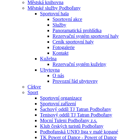
Městská knihovna
Městské služby Podbořany
Sportovní hala
Sportovní akce
Služby
Panoramatická prohlídka
Rezervační systém sportovní haly
Ceník sportovní haly
Fotogalerie
Kontakt
Kuželna
Rezervační systém kuželny
Ubytovna
O nás
Provozní řád ubytovny
Církve
Sport
Sportovní organizace
Sportovní zařízení
Šachový oddíl TJ Tatran Podbořany
Tenisový oddíl TJ Tatran Podbořany
Mocní Tuleni Podbořany z.s.
Klub českých turistů Podbořany
Podbořanská UNIO liga v malé kopané
TK Power of Dance - Power of Dance