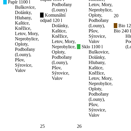
Papír 1100 l
Podbořany
Letov, Mory,
Buškovice,
(Louny)
Neprobylice,
Dolánky,
Komunální
Oploty,
20
Hlubany,
odpad 120 l
Podbořany
Kaštice,
Dolánky,
(Louny),
Bio 12
Kněžice,
Kaštice,
Pšov,
Bio 240 l
Letov, Mory,
Kněžice,
Sýrovice,
Hl
Neprobylice,
Letov, Mory,
Valov
Po
Oploty,
Neprobylice,
Sklo 1100 l
(L
Podbořany
Oploty,
Buškovice,
(Louny),
Podbořany
Dolánky,
Pšov,
(Louny),
Hlubany,
Sýrovice,
Pšov,
Kaštice,
Valov
Sýrovice,
Kněžice,
Valov
Letov, Mory,
Neprobylice,
Oploty,
Podbořany
(Louny),
Pšov,
Sýrovice,
Valov
25
26