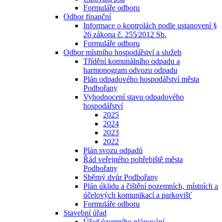
Formuláře odboru
Odbor finanční
Informace o kontrolách podle ustanovení §
26 zákona č. 255⁄2012 Sb.
Formuláře odboru
Odbor místního hospodářství a služeb
Třídění komunálního odpadu a
harmonogram odvozu odpadu
Plán odpadového hospodářství města
Podbořany
Vyhodnocení stavu odpadového
hospodářství
2025
2024
2023
2022
Plán svozu odpadů
Řád veřejného pohřebiště města
Podbořany
Sběrný dvůr Podbořany
Plán úklidu a čištění pozemních, místních a
účelových komunikací a parkovišť
Formuláře odboru
Stavební úřad
Úřad územního plánování