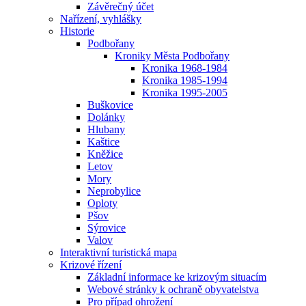
Závěrečný účet
Nařízení, vyhlášky
Historie
Podbořany
Kroniky Města Podbořany
Kronika 1968-1984
Kronika 1985-1994
Kronika 1995-2005
Buškovice
Dolánky
Hlubany
Kaštice
Kněžice
Letov
Mory
Neprobylice
Oploty
Pšov
Sýrovice
Valov
Interaktivní turistická mapa
Krizové řízení
Základní informace ke krizovým situacím
Webové stránky k ochraně obyvatelstva
Pro případ ohrožení