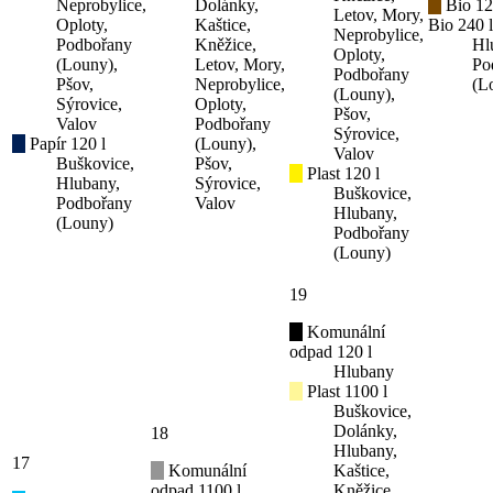
Neprobylice,
Dolánky,
Bio 12
Letov, Mory,
Oploty,
Kaštice,
Bio 240 l
Neprobylice,
Podbořany
Kněžice,
Hl
Oploty,
(Louny),
Letov, Mory,
Po
Podbořany
Pšov,
Neprobylice,
(L
(Louny),
Sýrovice,
Oploty,
Pšov,
Valov
Podbořany
Sýrovice,
Papír 120 l
(Louny),
Valov
Buškovice,
Pšov,
Plast 120 l
Hlubany,
Sýrovice,
Buškovice,
Podbořany
Valov
Hlubany,
(Louny)
Podbořany
(Louny)
19
Komunální
odpad 120 l
Hlubany
Plast 1100 l
Buškovice,
Dolánky,
18
Hlubany,
17
Komunální
Kaštice,
odpad 1100 l
Kněžice,