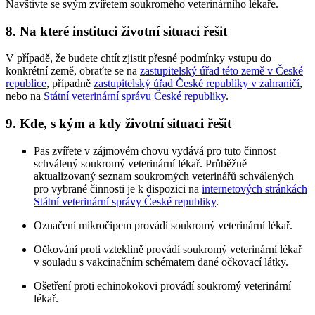
Navštivte se svým zvířetem soukromého veterinárního lékaře.
8. Na které instituci životní situaci řešit
V případě, že budete chtít zjistit přesné podmínky vstupu do
konkrétní země, obraťte se na
zastupitelský úřad této země v České
republice
, případně
zastupitelský úřad České republiky v zahraničí
,
nebo na
Státní veterinární správu České republiky
.
9. Kde, s kým a kdy životní situaci řešit
Pas zvířete v zájmovém chovu vydává pro tuto činnost
schválený soukromý veterinární lékař. Průběžně
aktualizovaný seznam soukromých veterinářů schválených
pro vybrané činnosti je k dispozici na
internetových stránkách
Státní veterinární správy České republiky
.
Označení mikročipem provádí soukromý veterinární lékař.
Očkování proti vzteklině provádí soukromý veterinární lékař
v souladu s vakcinačním schématem dané očkovací látky.
Ošetření proti echinokokovi provádí soukromý veterinární
lékař.