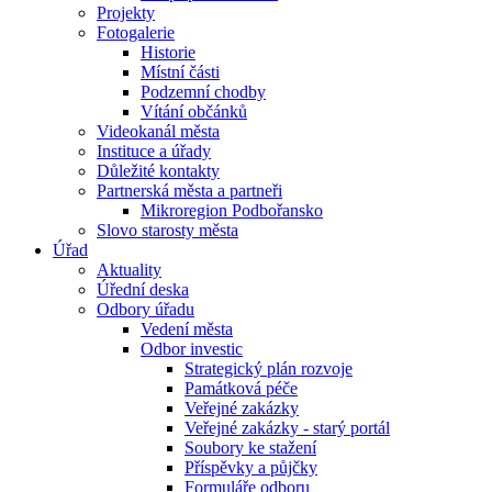
Projekty
Fotogalerie
Historie
Místní části
Podzemní chodby
Vítání občánků
Videokanál města
Instituce a úřady
Důležité kontakty
Partnerská města a partneři
Mikroregion Podbořansko
Slovo starosty města
Úřad
Aktuality
Úřední deska
Odbory úřadu
Vedení města
Odbor investic
Strategický plán rozvoje
Památková péče
Veřejné zakázky
Veřejné zakázky - starý portál
Soubory ke stažení
Příspěvky a půjčky
Formuláře odboru