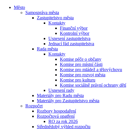
Město
Samospráva města
Zastupitelstvo města
Kontakty
Finanční výbor
Kontrolní výbor
Usnesení zastupitelstva
Jednací řád zastupitelstva
Rada města
Kontakty
Komise péče o občany
Komise pro místní části
Komise pro mládež a tělovýchovu
Komise pro rozvoj města
Komise pro kulturu
Komise sociálně právní ochrany dětí
Usnesení rady
Materiály pro Radu města
Materiály pro Zastupitelstvo města
Rozpočet
Rozbory hospodaření
Rozpočtová opatření
RO za rok 2026
Střednědobý výhled rozpočtu