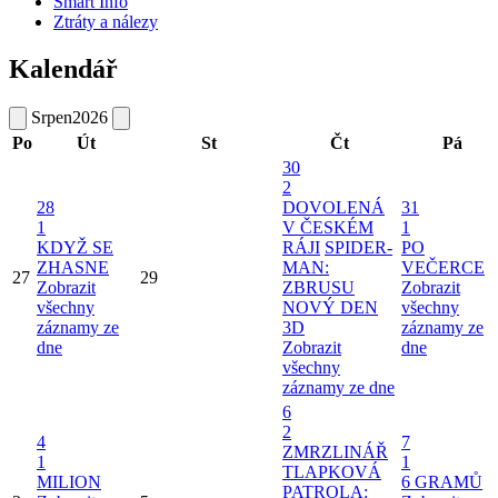
Smart Info
Ztráty a nálezy
Kalendář
Srpen
2026
Po
Út
St
Čt
Pá
30
2
28
DOVOLENÁ
31
1
V ČESKÉM
1
KDYŽ SE
RÁJI
SPIDER-
PO
ZHASNE
MAN:
VEČERCE
27
29
Zobrazit
ZBRUSU
Zobrazit
všechny
NOVÝ DEN
všechny
záznamy ze
3D
záznamy ze
dne
Zobrazit
dne
všechny
záznamy ze dne
6
2
4
7
ZMRZLINÁŘ
1
1
TLAPKOVÁ
MILION
6 GRAMŮ
PATROLA: