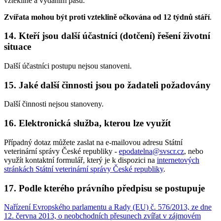
vzteklině a vydáním pasu.
Zvířata mohou být proti vzteklině očkována od 12 týdnů stáří
.
14. Kteří jsou další účastníci (dotčení) řešení životní
situace
Další účastníci postupu nejsou stanoveni.
15. Jaké další činnosti jsou po žadateli požadovány
Další činnosti nejsou stanoveny.
16. Elektronická služba, kterou lze využít
Případný dotaz můžete zaslat na e-mailovou adresu Státní
veterinární správy České republiky -
epodatelna@svscr.cz
, nebo
využít kontaktní formulář, který je k dispozici na
internetových
stránkách Státní veterinární správy České republiky
.
17. Podle kterého právního předpisu se postupuje
Nařízení Evropského parlamentu a Rady (EU) č. 576/2013, ze dne
12. června 2013, o neobchodních přesunech zvířat v zájmovém