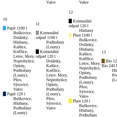
Valov
Valov
12
10
Komunální
11
odpad 120 l
Papír 1100 l
Hlubany
Buškovice,
Komunální
Plast 1100 l
Dolánky,
odpad 1100 l
Buškovice,
Hlubany,
Podbořany
Dolánky,
Kaštice,
(Louny)
Hlubany,
Kněžice,
Komunální
13
Kaštice,
Letov, Mory,
odpad 120 l
Kněžice,
Neprobylice,
Dolánky,
Bio 12
Letov, Mory,
Oploty,
Kaštice,
Bio 240 l
Neprobylice,
Podbořany
Kněžice,
Hl
Oploty,
(Louny),
Letov, Mory,
Po
Podbořany
Pšov,
Neprobylice,
(L
(Louny),
Sýrovice,
Oploty,
Pšov,
Valov
Podbořany
Sýrovice,
Papír 120 l
(Louny),
Valov
Buškovice,
Pšov,
Plast 120 l
Hlubany,
Sýrovice,
Buškovice,
Podbořany
Valov
Hlubany,
(Louny)
Podbořany