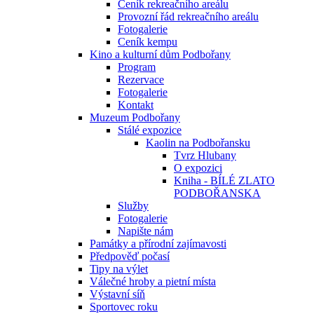
Ceník rekreačního areálu
Provozní řád rekreačního areálu
Fotogalerie
Ceník kempu
Kino a kulturní dům Podbořany
Program
Rezervace
Fotogalerie
Kontakt
Muzeum Podbořany
Stálé expozice
Kaolin na Podbořansku
Tvrz Hlubany
O expozici
Kniha - BÍLÉ ZLATO
PODBOŘANSKA
Služby
Fotogalerie
Napište nám
Památky a přírodní zajímavosti
Předpověď počasí
Tipy na výlet
Válečné hroby a pietní místa
Výstavní síň
Sportovec roku