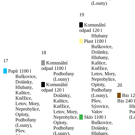
(Louny)
19
Komunální
odpad 120 l
Hlubany
Plast 1100 l
Buškovice,
Dolánky,
18
Hlubany,
17
Komunální
Kaštice,
odpad 1100 l
Kněžice,
Papír 1100 l
Podbořany
Letov, Mory,
Buškovice,
(Louny)
Neprobylice,
Dolánky,
Komunální
Oploty,
20
Hlubany,
odpad 120 l
Podbořany
Kaštice,
Dolánky,
(Louny),
Bio 12
Kněžice,
Kaštice,
Pšov,
Bio 240 l
Letov, Mory,
Kněžice,
Sýrovice,
Hl
Neprobylice,
Letov, Mory,
Valov
Po
Oploty,
Neprobylice,
Sklo 1100 l
(L
Podbořany
Oploty,
Buškovice,
(Louny),
Podbořany
Dolánky,
Pšov,
(Louny),
Hlubany,