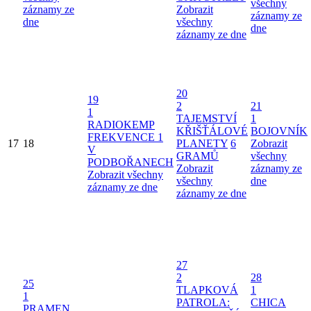
všechny
záznamy ze
Zobrazit
záznamy ze
dne
všechny
dne
záznamy ze dne
20
19
2
21
1
TAJEMSTVÍ
1
RADIOKEMP
KŘIŠŤÁLOVÉ
BOJOVNÍK
FREKVENCE 1
17
18
PLANETY
6
Zobrazit
V
GRAMŮ
všechny
PODBOŘANECH
Zobrazit
záznamy ze
Zobrazit všechny
všechny
dne
záznamy ze dne
záznamy ze dne
27
2
28
25
TLAPKOVÁ
1
1
PATROLA:
CHICA
PRAMEN