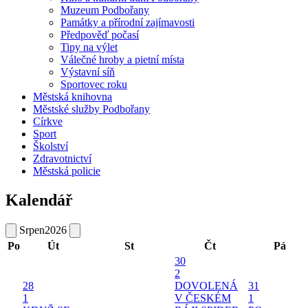
Muzeum Podbořany
Památky a přírodní zajímavosti
Předpověď počasí
Tipy na výlet
Válečné hroby a pietní místa
Výstavní síň
Sportovec roku
Městská knihovna
Městské služby Podbořany
Církve
Sport
Školství
Zdravotnictví
Městská policie
Kalendář
Srpen
2026
Po
Út
St
Čt
Pá
30
2
28
DOVOLENÁ
31
1
V ČESKÉM
1