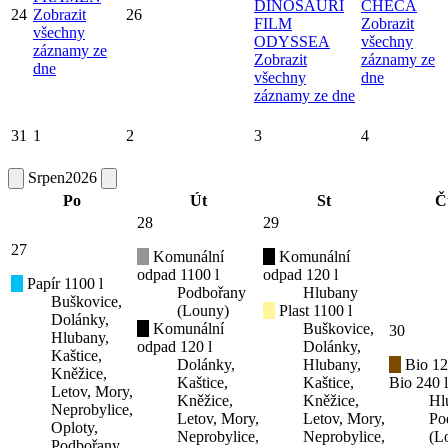
DINOSAUŘÍ
CHECA
24
Zobrazit
26
FILM
Zobrazit
všechny
ODYSSEA
všechny
záznamy ze
Zobrazit
záznamy ze
dne
všechny
dne
záznamy ze dne
31
1
2
3
4
Srpen
2026
Po
Út
St
Č
28
29
27
Komunální
Komunální
odpad 1100 l
odpad 120 l
Papír 1100 l
Podbořany
Hlubany
Buškovice,
(Louny)
Plast 1100 l
Dolánky,
Komunální
Buškovice,
30
Hlubany,
odpad 120 l
Dolánky,
Kaštice,
Dolánky,
Hlubany,
Bio 12
Kněžice,
Kaštice,
Kaštice,
Bio 240 l
Letov, Mory,
Kněžice,
Kněžice,
Hl
Neprobylice,
Letov, Mory,
Letov, Mory,
Po
Oploty,
Neprobylice,
Neprobylice,
(L
Podbořany