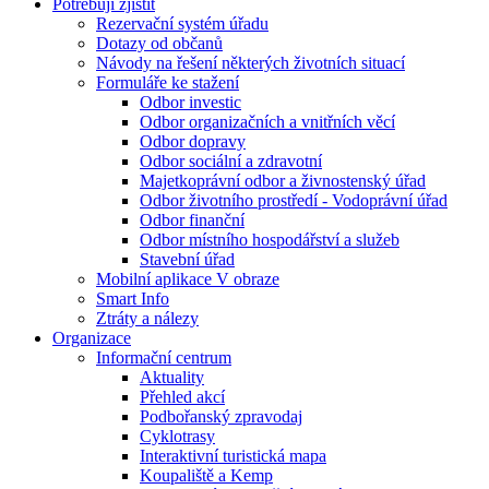
Potřebuji zjistit
Rezervační systém úřadu
Dotazy od občanů
Návody na řešení některých životních situací
Formuláře ke stažení
Odbor investic
Odbor organizačních a vnitřních věcí
Odbor dopravy
Odbor sociální a zdravotní
Majetkoprávní odbor a živnostenský úřad
Odbor životního prostředí - Vodoprávní úřad
Odbor finanční
Odbor místního hospodářství a služeb
Stavební úřad
Mobilní aplikace V obraze
Smart Info
Ztráty a nálezy
Organizace
Informační centrum
Aktuality
Přehled akcí
Podbořanský zpravodaj
Cyklotrasy
Interaktivní turistická mapa
Koupaliště a Kemp