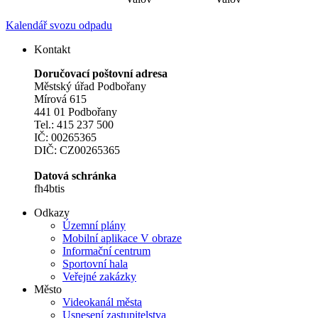
Kalendář svozu odpadu
Kontakt
Doručovací poštovní adresa
Městský úřad Podbořany
Mírová 615
441 01 Podbořany
Tel.: 415 237 500
IČ: 00265365
DIČ: CZ00265365
Datová schránka
fh4btis
Odkazy
Územní plány
Mobilní aplikace V obraze
Informační centrum
Sportovní hala
Veřejné zakázky
Město
Videokanál města
Usnesení zastupitelstva