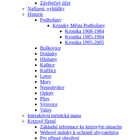
Závěrečný účet
Nařízení, vyhlášky
Historie
Podbořany
Kroniky Města Podbořany
Kronika 1968-1984
Kronika 1985-1994
Kronika 1995-2005
Buškovice
Dolánky
Hlubany
Kaštice
Kněžice
Letov
Mory
Neprobylice
Oploty
Pšov
Sýrovice
Valov
Interaktivní turistická mapa
Krizové řízení
Základní informace ke krizovým situacím
Webové stránky k ochraně obyvatelstva
Pro případ ohrožení