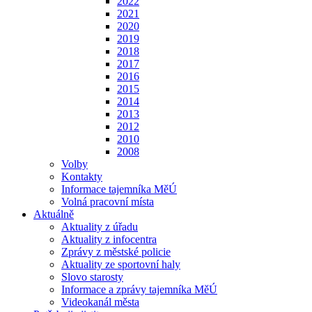
2022
2021
2020
2019
2018
2017
2016
2015
2014
2013
2012
2010
2008
Volby
Kontakty
Informace tajemníka MěÚ
Volná pracovní místa
Aktuálně
Aktuality z úřadu
Aktuality z infocentra
Zprávy z městské policie
Aktuality ze sportovní haly
Slovo starosty
Informace a zprávy tajemníka MěÚ
Videokanál města