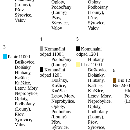
Oploty,
Oploty,
(Louny),
Podbořany
Podbořany
Pšov,
(Louny),
(Louny),
Sýrovice,
Pšov,
Pšov,
Valov
Sýrovice,
Sýrovice,
Valov
Valov
4
5
3
Komunální
Komunální
odpad 1100 l
odpad 120 l
Papír 1100 l
Podbořany
Hlubany
Buškovice,
(Louny)
Plast 1100 l
Dolánky,
Komunální
Buškovice,
6
Hlubany,
odpad 120 l
Dolánky,
Kaštice,
Dolánky,
Hlubany,
Bio 12
Kněžice,
Kaštice,
Kaštice,
Bio 240 l
Letov, Mory,
Kněžice,
Kněžice,
Hl
Neprobylice,
Letov, Mory,
Letov, Mory,
Po
Oploty,
Neprobylice,
Neprobylice,
(L
Podbořany
Oploty,
Oploty,
(Louny),
Podbořany
Podbořany
Pšov,
(Louny),
(Louny),
Sýrovice,
Pšov,
Pšov,
Valov
Sýrovice,
Sýrovice,