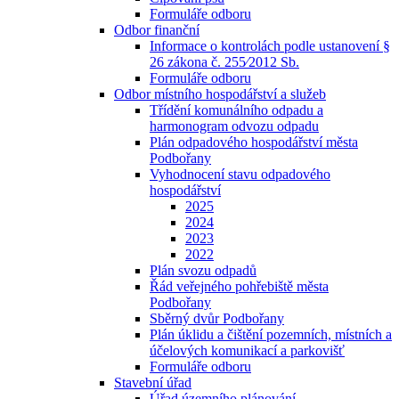
Formuláře odboru
Odbor finanční
Informace o kontrolách podle ustanovení §
26 zákona č. 255⁄2012 Sb.
Formuláře odboru
Odbor místního hospodářství a služeb
Třídění komunálního odpadu a
harmonogram odvozu odpadu
Plán odpadového hospodářství města
Podbořany
Vyhodnocení stavu odpadového
hospodářství
2025
2024
2023
2022
Plán svozu odpadů
Řád veřejného pohřebiště města
Podbořany
Sběrný dvůr Podbořany
Plán úklidu a čištění pozemních, místních a
účelových komunikací a parkovišť
Formuláře odboru
Stavební úřad
Úřad územního plánování