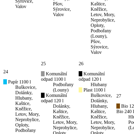
Sýrovice,
Pšov,
Kaštice,
Valov
Sýrovice,
Kněžice,
Valov
Letov, Mory,
Neprobylice,
Oploty,
Podbořany
(Louny),
Pšov,
Sýrovice,
Valov
25
26
24
Komunální
Komunální
odpad 1100 l
odpad 120 l
Papír 1100 l
Podbořany
Hlubany
Buškovice,
(Louny)
Plast 1100 l
Dolánky,
Komunální
Buškovice,
27
Hlubany,
odpad 120 l
Dolánky,
Kaštice,
Dolánky,
Hlubany,
Bio 12
Kněžice,
Kaštice,
Kaštice,
Bio 240 l
Letov, Mory,
Kněžice,
Kněžice,
Hl
Neprobylice,
Letov, Mory,
Letov, Mory,
Po
Oploty,
Neprobylice,
Neprobylice,
(L
Podbořany
Oploty,
Oploty,