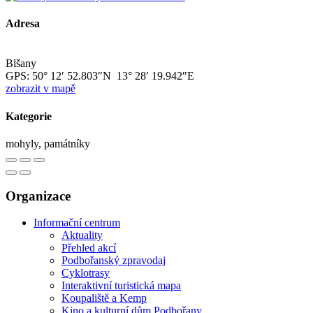
Adresa
Blšany
GPS:
50° 12′ 52.803″N 13° 28′ 19.942″E
zobrazit v mapě
Kategorie
mohyly, památníky
Organizace
Informační centrum
Aktuality
Přehled akcí
Podbořanský zpravodaj
Cyklotrasy
Interaktivní turistická mapa
Koupaliště a Kemp
Kino a kulturní dům Podbořany