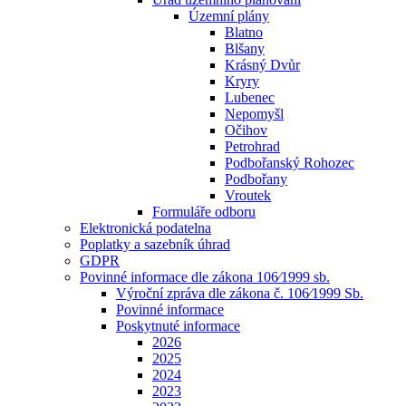
Územní plány
Blatno
Blšany
Krásný Dvůr
Kryry
Lubenec
Nepomyšl
Očihov
Petrohrad
Podbořanský Rohozec
Podbořany
Vroutek
Formuláře odboru
Elektronická podatelna
Poplatky a sazebník úhrad
GDPR
Povinné informace dle zákona 106⁄1999 sb.
Výroční zpráva dle zákona č. 106⁄1999 Sb.
Povinné informace
Poskytnuté informace
2026
2025
2024
2023