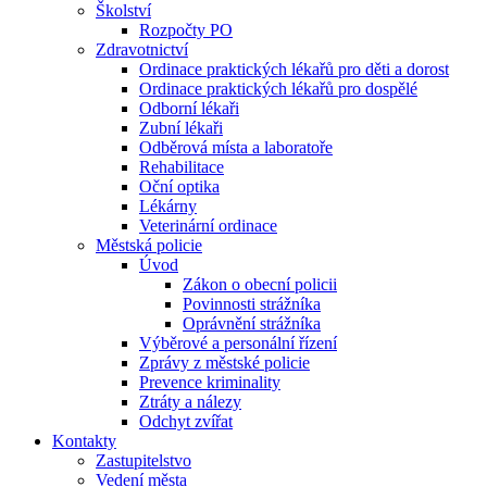
Školství
Rozpočty PO
Zdravotnictví
Ordinace praktických lékařů pro děti a dorost
Ordinace praktických lékařů pro dospělé
Odborní lékaři
Zubní lékaři
Odběrová místa a laboratoře
Rehabilitace
Oční optika
Lékárny
Veterinární ordinace
Městská policie
Úvod
Zákon o obecní policii
Povinnosti strážníka
Oprávnění strážníka
Výběrové a personální řízení
Zprávy z městské policie
Prevence kriminality
Ztráty a nálezy
Odchyt zvířat
Kontakty
Zastupitelstvo
Vedení města