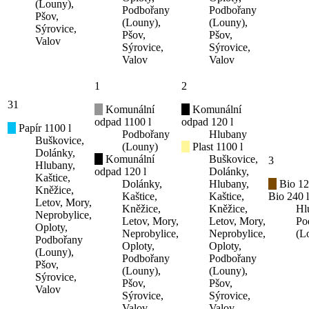
(Louny),
Podbořany
Podbořany
Pšov,
(Louny),
(Louny),
Sýrovice,
Pšov,
Pšov,
Valov
Sýrovice,
Sýrovice,
Valov
Valov
1
2
31
Komunální
Komunální
odpad 1100 l
odpad 120 l
Papír 1100 l
Podbořany
Hlubany
Buškovice,
(Louny)
Plast 1100 l
Dolánky,
Komunální
Buškovice,
3
Hlubany,
odpad 120 l
Dolánky,
Kaštice,
Dolánky,
Hlubany,
Bio 12
Kněžice,
Kaštice,
Kaštice,
Bio 240 l
Letov, Mory,
Kněžice,
Kněžice,
Hl
Neprobylice,
Letov, Mory,
Letov, Mory,
Po
Oploty,
Neprobylice,
Neprobylice,
(L
Podbořany
Oploty,
Oploty,
(Louny),
Podbořany
Podbořany
Pšov,
(Louny),
(Louny),
Sýrovice,
Pšov,
Pšov,
Valov
Sýrovice,
Sýrovice,
Valov
Valov