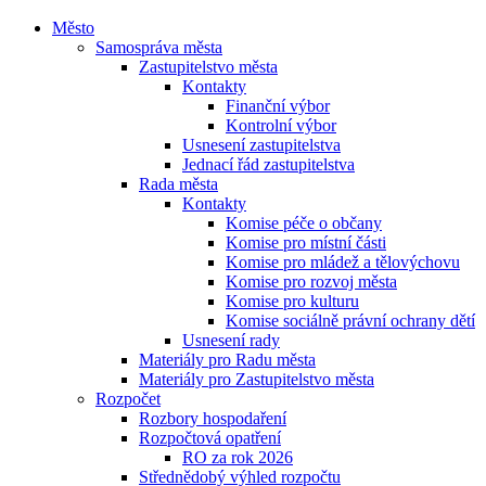
Město
Samospráva města
Zastupitelstvo města
Kontakty
Finanční výbor
Kontrolní výbor
Usnesení zastupitelstva
Jednací řád zastupitelstva
Rada města
Kontakty
Komise péče o občany
Komise pro místní části
Komise pro mládež a tělovýchovu
Komise pro rozvoj města
Komise pro kulturu
Komise sociálně právní ochrany dětí
Usnesení rady
Materiály pro Radu města
Materiály pro Zastupitelstvo města
Rozpočet
Rozbory hospodaření
Rozpočtová opatření
RO za rok 2026
Střednědobý výhled rozpočtu