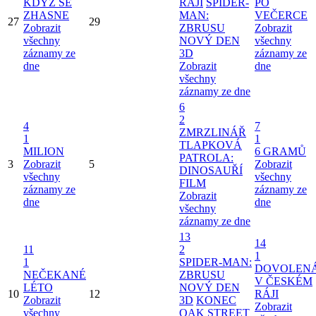
KDYŽ SE
RÁJI
SPIDER-
PO
ZHASNE
MAN:
VEČERCE
27
29
Zobrazit
ZBRUSU
Zobrazit
všechny
NOVÝ DEN
všechny
záznamy ze
3D
záznamy ze
dne
Zobrazit
dne
všechny
záznamy ze dne
6
2
4
7
ZMRZLINÁŘ
1
1
TLAPKOVÁ
MILION
6 GRAMŮ
PATROLA:
3
Zobrazit
5
Zobrazit
DINOSAUŘÍ
všechny
všechny
FILM
záznamy ze
záznamy ze
Zobrazit
dne
dne
všechny
záznamy ze dne
13
14
11
2
1
1
SPIDER-MAN:
DOVOLEN
NEČEKANÉ
ZBRUSU
V ČESKÉM
LÉTO
NOVÝ DEN
10
12
RÁJI
Zobrazit
3D
KONEC
Zobrazit
všechny
OAK STREET