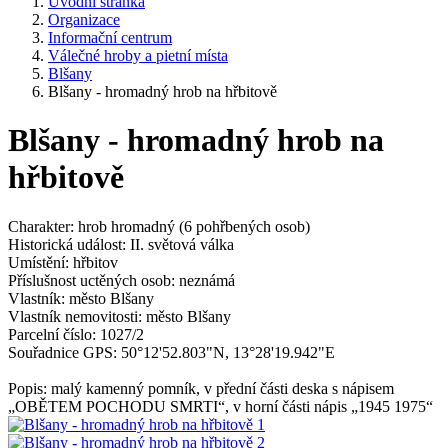
Úvodní stránka
Organizace
Informační centrum
Válečné hroby a pietní místa
Blšany
Blšany - hromadný hrob na hřbitově
Blšany - hromadný hrob na
hřbitově
Charakter: hrob hromadný (6 pohřbených osob)
Historická událost: II. světová válka
Umístění: hřbitov
Příslušnost uctěných osob: neznámá
Vlastník: město Blšany
Vlastník nemovitosti: město Blšany
Parcelní číslo: 1027/2
Souřadnice GPS: 50°12'52.803"N, 13°28'19.942"E
Popis: malý kamenný pomník, v přední části deska s nápisem
„OBĚTEM POCHODU SMRTI“, v horní části nápis „1945 1975“