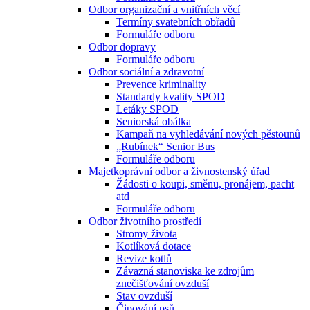
Odbor organizační a vnitřních věcí
Termíny svatebních obřadů
Formuláře odboru
Odbor dopravy
Formuláře odboru
Odbor sociální a zdravotní
Prevence kriminality
Standardy kvality SPOD
Letáky SPOD
Seniorská obálka
Kampaň na vyhledávání nových pěstounů
„Rubínek“ Senior Bus
Formuláře odboru
Majetkoprávní odbor a živnostenský úřad
Žádosti o koupi, směnu, pronájem, pacht
atd
Formuláře odboru
Odbor životního prostředí
Stromy života
Kotlíková dotace
Revize kotlů
Závazná stanoviska ke zdrojům
znečišťování ovzduší
Stav ovzduší
Čipování psů