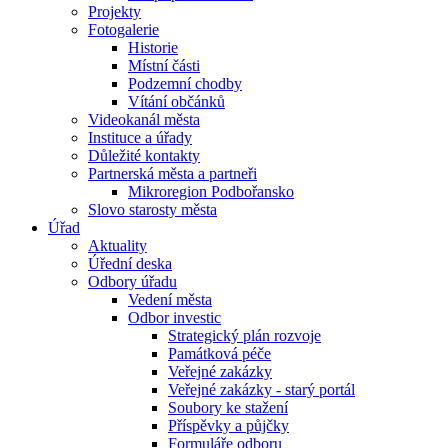
Projekty
Fotogalerie
Historie
Místní části
Podzemní chodby
Vítání občánků
Videokanál města
Instituce a úřady
Důležité kontakty
Partnerská města a partneři
Mikroregion Podbořansko
Slovo starosty města
Úřad
Aktuality
Úřední deska
Odbory úřadu
Vedení města
Odbor investic
Strategický plán rozvoje
Památková péče
Veřejné zakázky
Veřejné zakázky - starý portál
Soubory ke stažení
Příspěvky a půjčky
Formuláře odboru