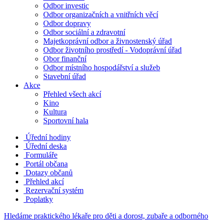
Odbor investic
Odbor organizačních a vnitřních věcí
Odbor dopravy
Odbor sociální a zdravotní
Majetkoprávní odbor a živnostenský úřad
Odbor životního prostředí - Vodoprávní úřad
Obor finanční
Odbor místního hospodářství a služeb
Stavební úřad
Akce
Přehled všech akcí
Kino
Kultura
Sportovní hala
Úřední hodiny
Úřední deska
Formuláře
Portál občana
Dotazy občanů
Přehled akcí
Rezervační systém
Poplatky
Hledáme praktického lékaře pro děti a dorost, zubaře a odborného