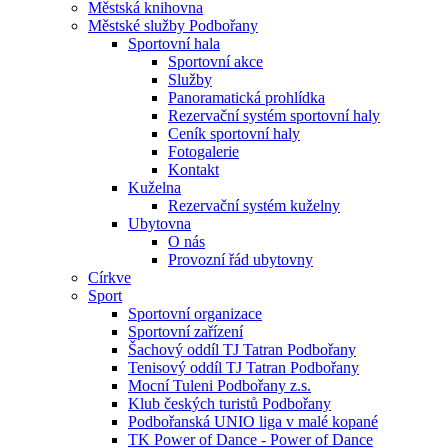
Městská knihovna
Městské služby Podbořany
Sportovní hala
Sportovní akce
Služby
Panoramatická prohlídka
Rezervační systém sportovní haly
Ceník sportovní haly
Fotogalerie
Kontakt
Kuželna
Rezervační systém kuželny
Ubytovna
O nás
Provozní řád ubytovny
Církve
Sport
Sportovní organizace
Sportovní zařízení
Šachový oddíl TJ Tatran Podbořany
Tenisový oddíl TJ Tatran Podbořany
Mocní Tuleni Podbořany z.s.
Klub českých turistů Podbořany
Podbořanská UNIO liga v malé kopané
TK Power of Dance - Power of Dance