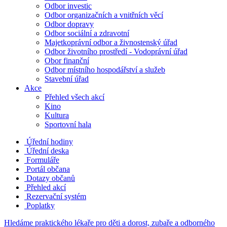
Odbor investic
Odbor organizačních a vnitřních věcí
Odbor dopravy
Odbor sociální a zdravotní
Majetkoprávní odbor a živnostenský úřad
Odbor životního prostředí - Vodoprávní úřad
Obor finanční
Odbor místního hospodářství a služeb
Stavební úřad
Akce
Přehled všech akcí
Kino
Kultura
Sportovní hala
Úřední hodiny
Úřední deska
Formuláře
Portál občana
Dotazy občanů
Přehled akcí
Rezervační systém
Poplatky
Hledáme praktického lékaře pro děti a dorost, zubaře a odborného