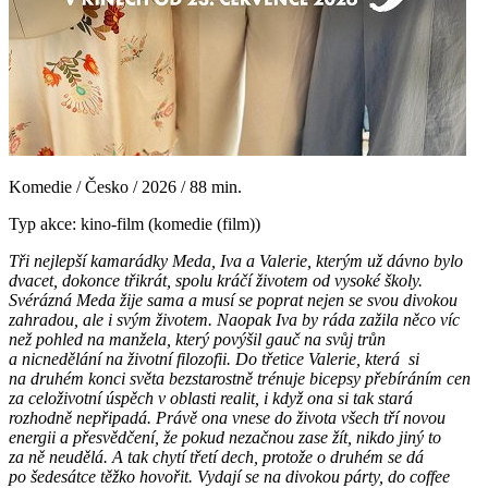
Komedie / Česko / 2026 / 88 min.
Typ akce: kino-film (komedie (film))
Tři nejlepší kamarádky Meda, Iva a Valerie, kterým už dávno bylo
dvacet, dokonce třikrát, spolu kráčí životem od vysoké školy.
Svérázná Meda žije sama a musí se poprat nejen se svou divokou
zahradou, ale i svým životem. Naopak Iva by ráda zažila něco víc
než pohled na manžela, který povýšil gauč na svůj trůn
a nicnedělání na životní filozofii. Do třetice Valerie, která si
na druhém konci světa bezstarostně trénuje bicepsy přebíráním cen
za celoživotní úspěch v oblasti realit, i když ona si tak stará
rozhodně nepřipadá. Právě ona vnese do života všech tří novou
energii a přesvědčení, že pokud nezačnou zase žít, nikdo jiný to
za ně neudělá. A tak chytí třetí dech, protože o druhém se dá
po šedesátce těžko hovořit. Vydají se na divokou párty, do coffee