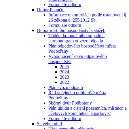
Formuláře odboru
Odbor finanční
Informace o kontrolách podle ustanovení §
26 zákona č. 255⁄2012 Sb.
Formuláře odboru
Odbor místního hospodářství a služeb
Třídění komunálního odpadu a
harmonogram odvozu odpadu
Plán odpadového hospodářství města
Podbořany
Vyhodnocení stavu odpadového
hospodářství
2025
2024
2023
2022
Plán svozu odpadů
Řád veřejného pohřebiště města
Podbořany
Sběrný dvůr Podbořany
Plán úklidu a čištění pozemních, místních a
účelových komunikací a parkovišť
Formuláře odboru
Stavební úřad
Úřad územního plánování