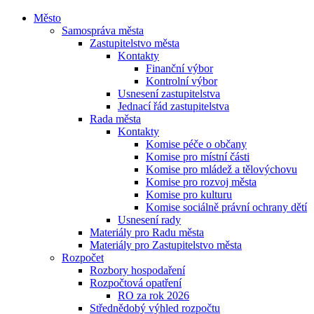
Město
Samospráva města
Zastupitelstvo města
Kontakty
Finanční výbor
Kontrolní výbor
Usnesení zastupitelstva
Jednací řád zastupitelstva
Rada města
Kontakty
Komise péče o občany
Komise pro místní části
Komise pro mládež a tělovýchovu
Komise pro rozvoj města
Komise pro kulturu
Komise sociálně právní ochrany dětí
Usnesení rady
Materiály pro Radu města
Materiály pro Zastupitelstvo města
Rozpočet
Rozbory hospodaření
Rozpočtová opatření
RO za rok 2026
Střednědobý výhled rozpočtu