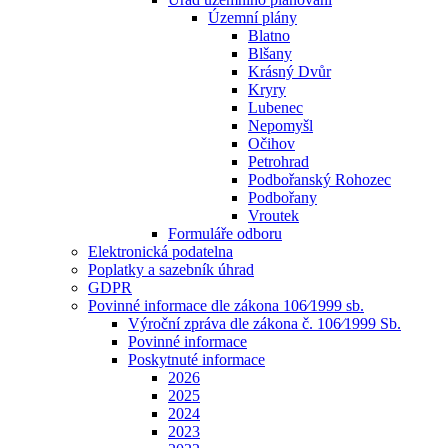
Územní plány
Blatno
Blšany
Krásný Dvůr
Kryry
Lubenec
Nepomyšl
Očihov
Petrohrad
Podbořanský Rohozec
Podbořany
Vroutek
Formuláře odboru
Elektronická podatelna
Poplatky a sazebník úhrad
GDPR
Povinné informace dle zákona 106⁄1999 sb.
Výroční zpráva dle zákona č. 106⁄1999 Sb.
Povinné informace
Poskytnuté informace
2026
2025
2024
2023