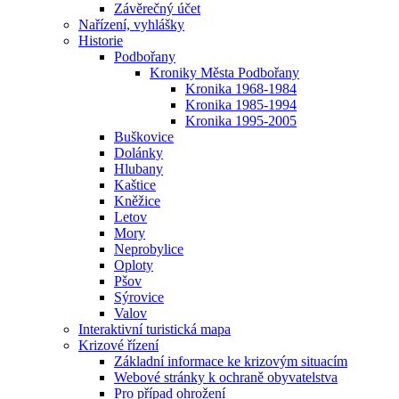
Závěrečný účet
Nařízení, vyhlášky
Historie
Podbořany
Kroniky Města Podbořany
Kronika 1968-1984
Kronika 1985-1994
Kronika 1995-2005
Buškovice
Dolánky
Hlubany
Kaštice
Kněžice
Letov
Mory
Neprobylice
Oploty
Pšov
Sýrovice
Valov
Interaktivní turistická mapa
Krizové řízení
Základní informace ke krizovým situacím
Webové stránky k ochraně obyvatelstva
Pro případ ohrožení