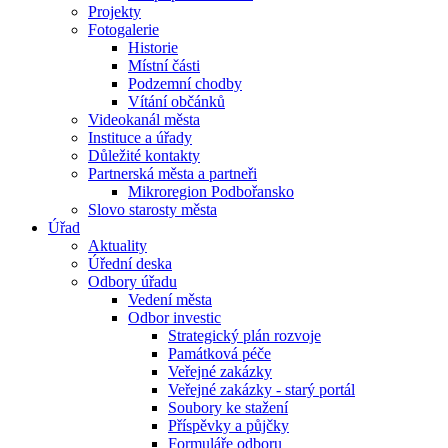
Projekty
Fotogalerie
Historie
Místní části
Podzemní chodby
Vítání občánků
Videokanál města
Instituce a úřady
Důležité kontakty
Partnerská města a partneři
Mikroregion Podbořansko
Slovo starosty města
Úřad
Aktuality
Úřední deska
Odbory úřadu
Vedení města
Odbor investic
Strategický plán rozvoje
Památková péče
Veřejné zakázky
Veřejné zakázky - starý portál
Soubory ke stažení
Příspěvky a půjčky
Formuláře odboru