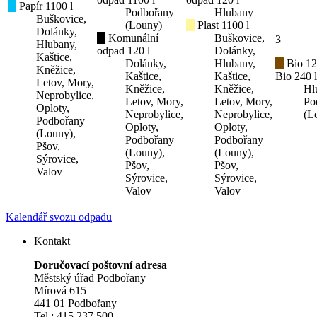
Papír 1100 l
Podbořany
Hlubany
Buškovice,
(Louny)
Plast 1100 l
Dolánky,
Komunální
Buškovice,
3
Hlubany,
odpad 120 l
Dolánky,
Kaštice,
Dolánky,
Hlubany,
Bio 12
Kněžice,
Kaštice,
Kaštice,
Bio 240 l
Letov, Mory,
Kněžice,
Kněžice,
Hl
Neprobylice,
Letov, Mory,
Letov, Mory,
Po
Oploty,
Neprobylice,
Neprobylice,
(L
Podbořany
Oploty,
Oploty,
(Louny),
Podbořany
Podbořany
Pšov,
(Louny),
(Louny),
Sýrovice,
Pšov,
Pšov,
Valov
Sýrovice,
Sýrovice,
Valov
Valov
Kalendář svozu odpadu
Kontakt
Doručovací poštovní adresa
Městský úřad Podbořany
Mírová 615
441 01 Podbořany
Tel.: 415 237 500