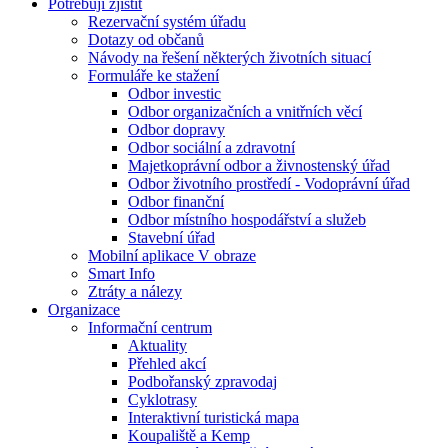
Potřebuji zjistit
Rezervační systém úřadu
Dotazy od občanů
Návody na řešení některých životních situací
Formuláře ke stažení
Odbor investic
Odbor organizačních a vnitřních věcí
Odbor dopravy
Odbor sociální a zdravotní
Majetkoprávní odbor a živnostenský úřad
Odbor životního prostředí - Vodoprávní úřad
Odbor finanční
Odbor místního hospodářství a služeb
Stavební úřad
Mobilní aplikace V obraze
Smart Info
Ztráty a nálezy
Organizace
Informační centrum
Aktuality
Přehled akcí
Podbořanský zpravodaj
Cyklotrasy
Interaktivní turistická mapa
Koupaliště a Kemp