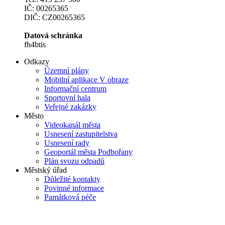
IČ: 00265365
DIČ: CZ00265365
Datová schránka
fh4btis
Odkazy
Územní plány
Mobilní aplikace V obraze
Informační centrum
Sportovní hala
Veřejné zakázky
Město
Videokanál města
Usnesení zastupitelstva
Usnesení rady
Geoportál města Podbořany
Plán svozu odpadů
Městský úřad
Důležité kontakty
Povinné informace
Památková péče