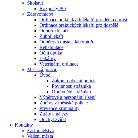
Školství
Rozpočty PO
Zdravotnictví
Ordinace praktických lékařů pro děti a dorost
Ordinace praktických lékařů pro dospělé
Odborní lékaři
Zubní lékaři
Odběrová místa a laboratoře
Rehabilitace
Oční optika
Lékárny
Veterinární ordinace
Městská policie
Úvod
Zákon o obecní policii
Povinnosti strážníka
Oprávnění strážníka
Výběrové a personální řízení
Zprávy z městské policie
Prevence kriminality
Ztráty a nálezy
Odchyt zvířat
Kontakty
Zastupitelstvo
Vedení města