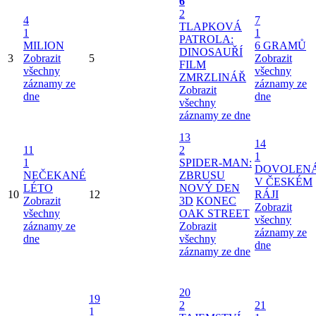
6
2
4
7
TLAPKOVÁ
1
1
PATROLA:
MILION
6 GRAMŮ
DINOSAUŘÍ
3
Zobrazit
5
Zobrazit
FILM
všechny
všechny
ZMRZLINÁŘ
záznamy ze
záznamy ze
Zobrazit
dne
dne
všechny
záznamy ze dne
13
14
11
2
1
1
SPIDER-MAN:
DOVOLEN
NEČEKANÉ
ZBRUSU
V ČESKÉM
LÉTO
NOVÝ DEN
10
12
RÁJI
Zobrazit
3D
KONEC
Zobrazit
všechny
OAK STREET
všechny
záznamy ze
Zobrazit
záznamy ze
dne
všechny
dne
záznamy ze dne
20
19
2
21
1