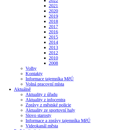
2022
2021
2020
2019
2018
2017
2016
2015
2014
2013
2012
2010
2008
Volby
Kontakty
Informace tajemníka MěÚ
Volná pracovní místa
Aktuálně
Aktuality z úřadu
Aktuality z infocentra
Zprávy z městské policie
Aktuality ze sportovní haly
Slovo starosty
Informace a zprávy tajemníka MěÚ
Videokanál města