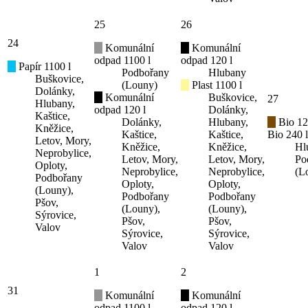
25
26
24
Komunální
Komunální
odpad 1100 l
odpad 120 l
Papír 1100 l
Podbořany
Hlubany
Buškovice,
(Louny)
Plast 1100 l
Dolánky,
Komunální
Buškovice,
27
Hlubany,
odpad 120 l
Dolánky,
Kaštice,
Dolánky,
Hlubany,
Bio 12
Kněžice,
Kaštice,
Kaštice,
Bio 240 l
Letov, Mory,
Kněžice,
Kněžice,
Hl
Neprobylice,
Letov, Mory,
Letov, Mory,
Po
Oploty,
Neprobylice,
Neprobylice,
(L
Podbořany
Oploty,
Oploty,
(Louny),
Podbořany
Podbořany
Pšov,
(Louny),
(Louny),
Sýrovice,
Pšov,
Pšov,
Valov
Sýrovice,
Sýrovice,
Valov
Valov
1
2
31
Komunální
Komunální
odpad 1100 l
odpad 120 l