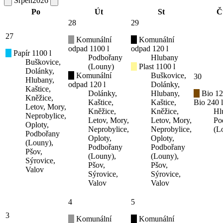
Srpen
2026
Po
Út
St
Č
28
29
27
Komunální
Komunální
odpad 1100 l
odpad 120 l
Papír 1100 l
Podbořany
Hlubany
Buškovice,
(Louny)
Plast 1100 l
Dolánky,
Komunální
Buškovice,
30
Hlubany,
odpad 120 l
Dolánky,
Kaštice,
Dolánky,
Hlubany,
Bio 12
Kněžice,
Kaštice,
Kaštice,
Bio 240 l
Letov, Mory,
Kněžice,
Kněžice,
Hl
Neprobylice,
Letov, Mory,
Letov, Mory,
Po
Oploty,
Neprobylice,
Neprobylice,
(L
Podbořany
Oploty,
Oploty,
(Louny),
Podbořany
Podbořany
Pšov,
(Louny),
(Louny),
Sýrovice,
Pšov,
Pšov,
Valov
Sýrovice,
Sýrovice,
Valov
Valov
4
5
3
Komunální
Komunální