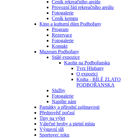
Ceník rekreačního areálu
Provozní řád rekreačního areálu
Fotogalerie
Ceník kempu
Kino a kulturní dům Podbořany
Program
Rezervace
Fotogalerie
Kontakt
Muzeum Podbořany
Stálé expozice
Kaolin na Podbořansku
Tvrz Hlubany
O expozici
Kniha - BÍLÉ ZLATO
PODBOŘANSKA
Služby
Fotogalerie
Napište nám
Památky a přírodní zajímavosti
Předpověď počasí
Tipy na výlet
Válečné hroby a pietní místa
Výstavní síň
Sportovec roku