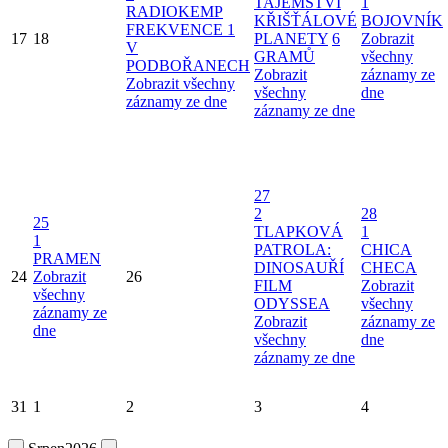
TAJEMSTVÍ
1
RADIOKEMP
KŘIŠŤÁLOVÉ
BOJOVNÍK
FREKVENCE 1
17
18
PLANETY
6
Zobrazit
V
GRAMŮ
všechny
PODBOŘANECH
Zobrazit
záznamy ze
Zobrazit všechny
všechny
dne
záznamy ze dne
záznamy ze dne
27
2
28
25
TLAPKOVÁ
1
1
PATROLA:
CHICA
PRAMEN
DINOSAUŘÍ
CHECA
24
Zobrazit
26
FILM
Zobrazit
všechny
ODYSSEA
všechny
záznamy ze
Zobrazit
záznamy ze
dne
všechny
dne
záznamy ze dne
31
1
2
3
4