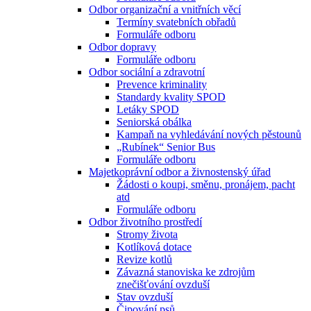
Odbor organizační a vnitřních věcí
Termíny svatebních obřadů
Formuláře odboru
Odbor dopravy
Formuláře odboru
Odbor sociální a zdravotní
Prevence kriminality
Standardy kvality SPOD
Letáky SPOD
Seniorská obálka
Kampaň na vyhledávání nových pěstounů
„Rubínek“ Senior Bus
Formuláře odboru
Majetkoprávní odbor a živnostenský úřad
Žádosti o koupi, směnu, pronájem, pacht
atd
Formuláře odboru
Odbor životního prostředí
Stromy života
Kotlíková dotace
Revize kotlů
Závazná stanoviska ke zdrojům
znečišťování ovzduší
Stav ovzduší
Čipování psů