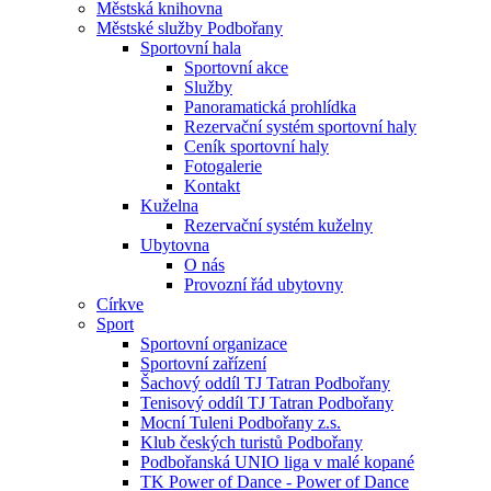
Městská knihovna
Městské služby Podbořany
Sportovní hala
Sportovní akce
Služby
Panoramatická prohlídka
Rezervační systém sportovní haly
Ceník sportovní haly
Fotogalerie
Kontakt
Kuželna
Rezervační systém kuželny
Ubytovna
O nás
Provozní řád ubytovny
Církve
Sport
Sportovní organizace
Sportovní zařízení
Šachový oddíl TJ Tatran Podbořany
Tenisový oddíl TJ Tatran Podbořany
Mocní Tuleni Podbořany z.s.
Klub českých turistů Podbořany
Podbořanská UNIO liga v malé kopané
TK Power of Dance - Power of Dance