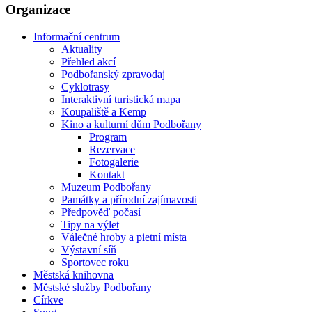
Organizace
Informační centrum
Aktuality
Přehled akcí
Podbořanský zpravodaj
Cyklotrasy
Interaktivní turistická mapa
Koupaliště a Kemp
Kino a kulturní dům Podbořany
Program
Rezervace
Fotogalerie
Kontakt
Muzeum Podbořany
Památky a přírodní zajímavosti
Předpověď počasí
Tipy na výlet
Válečné hroby a pietní místa
Výstavní síň
Sportovec roku
Městská knihovna
Městské služby Podbořany
Církve