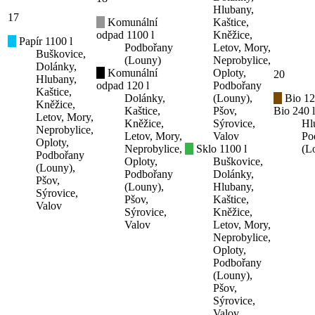
Hlubany,
17
Komunální
Kaštice,
odpad 1100 l
Kněžice,
Papír 1100 l
Podbořany
Letov, Mory,
Buškovice,
(Louny)
Neprobylice,
Dolánky,
Komunální
Oploty,
20
Hlubany,
odpad 120 l
Podbořany
Kaštice,
Dolánky,
(Louny),
Bio 12
Kněžice,
Kaštice,
Pšov,
Bio 240 l
Letov, Mory,
Kněžice,
Sýrovice,
Hl
Neprobylice,
Letov, Mory,
Valov
Po
Oploty,
Neprobylice,
Sklo 1100 l
(L
Podbořany
Oploty,
Buškovice,
(Louny),
Podbořany
Dolánky,
Pšov,
(Louny),
Hlubany,
Sýrovice,
Pšov,
Kaštice,
Valov
Sýrovice,
Kněžice,
Valov
Letov, Mory,
Neprobylice,
Oploty,
Podbořany
(Louny),
Pšov,
Sýrovice,
Valov