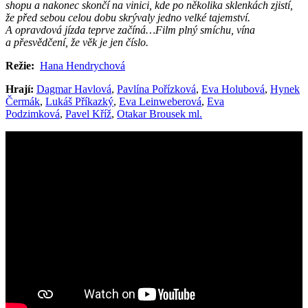
shopu a nakonec skončí na vinici, kde po několika sklenkách zjistí,
že před sebou celou dobu skrývaly jedno velké tajemství.
A opravdová jízda teprve začíná…Film plný smíchu, vína
a přesvědčení, že věk je jen číslo.
Režie:
Hana Hendrychová
Hrají:
Dagmar Havlová
,
Pavlína Pořízková
,
Eva Holubová
,
Hynek
Čermák
,
Lukáš Příkazký
,
Eva Leinweberová
,
Eva
Podzimková
,
Pavel Kříž
,
Otakar Brousek ml.