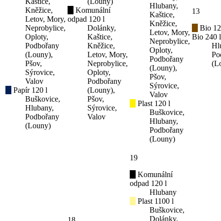
Kaštice,
(Louny)
Hlubany,
Kněžice,
Komunální
13
Kaštice,
Letov, Mory,
odpad 120 l
Kněžice,
Neprobylice,
Dolánky,
Bio 12
Letov, Mory,
Oploty,
Kaštice,
Bio 240 l
Neprobylice,
Podbořany
Kněžice,
Hl
Oploty,
(Louny),
Letov, Mory,
Po
Podbořany
Pšov,
Neprobylice,
(L
(Louny),
Sýrovice,
Oploty,
Pšov,
Valov
Podbořany
Sýrovice,
Papír 120 l
(Louny),
Valov
Buškovice,
Pšov,
Plast 120 l
Hlubany,
Sýrovice,
Buškovice,
Podbořany
Valov
Hlubany,
(Louny)
Podbořany
(Louny)
19
Komunální
odpad 120 l
Hlubany
Plast 1100 l
Buškovice,
Dolánky,
18