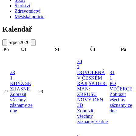
Sport
Školství
Zdravotnictví
Městská policie
Kalendář
Srpen
2026
Po
Út
St
Čt
Pá
30
2
28
DOVOLENÁ
31
1
V ČESKÉM
1
KDYŽ SE
RÁJI
SPIDER-
PO
ZHASNE
MAN:
VEČERCE
27
29
Zobrazit
ZBRUSU
Zobrazit
všechny
NOVÝ DEN
všechny
záznamy ze
3D
záznamy ze
dne
Zobrazit
dne
všechny
záznamy ze dne