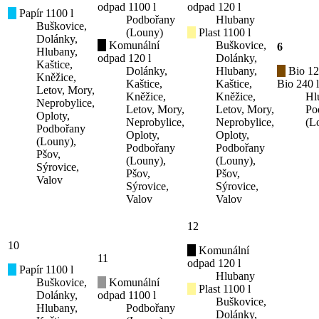
odpad 1100 l
odpad 120 l
Papír 1100 l
Podbořany
Hlubany
Buškovice,
(Louny)
Plast 1100 l
Dolánky,
Komunální
Buškovice,
6
Hlubany,
odpad 120 l
Dolánky,
Kaštice,
Dolánky,
Hlubany,
Bio 12
Kněžice,
Kaštice,
Kaštice,
Bio 240 l
Letov, Mory,
Kněžice,
Kněžice,
Hl
Neprobylice,
Letov, Mory,
Letov, Mory,
Po
Oploty,
Neprobylice,
Neprobylice,
(L
Podbořany
Oploty,
Oploty,
(Louny),
Podbořany
Podbořany
Pšov,
(Louny),
(Louny),
Sýrovice,
Pšov,
Pšov,
Valov
Sýrovice,
Sýrovice,
Valov
Valov
12
10
Komunální
11
odpad 120 l
Papír 1100 l
Hlubany
Buškovice,
Komunální
Plast 1100 l
Dolánky,
odpad 1100 l
Buškovice,
Hlubany,
Podbořany
Dolánky,