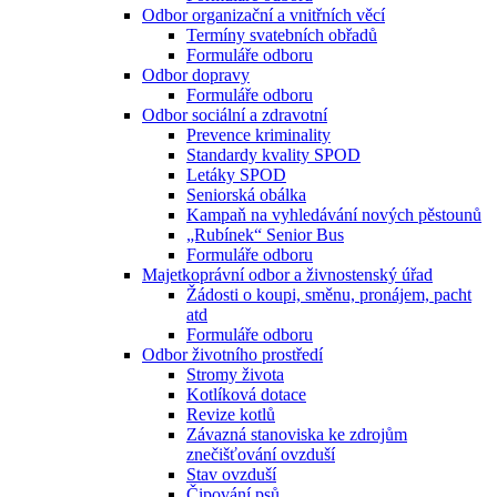
Odbor organizační a vnitřních věcí
Termíny svatebních obřadů
Formuláře odboru
Odbor dopravy
Formuláře odboru
Odbor sociální a zdravotní
Prevence kriminality
Standardy kvality SPOD
Letáky SPOD
Seniorská obálka
Kampaň na vyhledávání nových pěstounů
„Rubínek“ Senior Bus
Formuláře odboru
Majetkoprávní odbor a živnostenský úřad
Žádosti o koupi, směnu, pronájem, pacht
atd
Formuláře odboru
Odbor životního prostředí
Stromy života
Kotlíková dotace
Revize kotlů
Závazná stanoviska ke zdrojům
znečišťování ovzduší
Stav ovzduší
Čipování psů