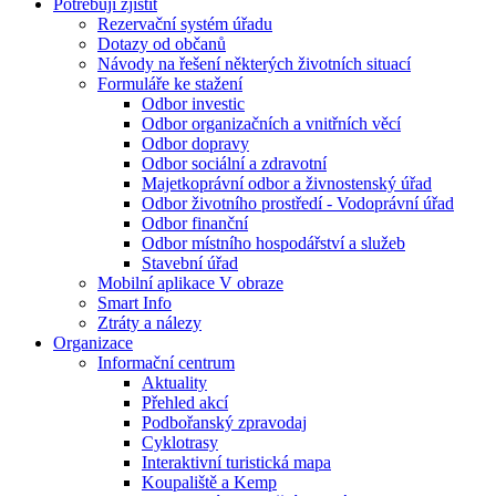
Potřebuji zjistit
Rezervační systém úřadu
Dotazy od občanů
Návody na řešení některých životních situací
Formuláře ke stažení
Odbor investic
Odbor organizačních a vnitřních věcí
Odbor dopravy
Odbor sociální a zdravotní
Majetkoprávní odbor a živnostenský úřad
Odbor životního prostředí - Vodoprávní úřad
Odbor finanční
Odbor místního hospodářství a služeb
Stavební úřad
Mobilní aplikace V obraze
Smart Info
Ztráty a nálezy
Organizace
Informační centrum
Aktuality
Přehled akcí
Podbořanský zpravodaj
Cyklotrasy
Interaktivní turistická mapa
Koupaliště a Kemp