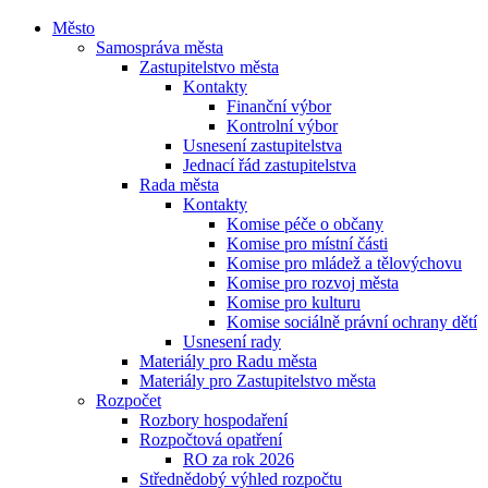
Město
Samospráva města
Zastupitelstvo města
Kontakty
Finanční výbor
Kontrolní výbor
Usnesení zastupitelstva
Jednací řád zastupitelstva
Rada města
Kontakty
Komise péče o občany
Komise pro místní části
Komise pro mládež a tělovýchovu
Komise pro rozvoj města
Komise pro kulturu
Komise sociálně právní ochrany dětí
Usnesení rady
Materiály pro Radu města
Materiály pro Zastupitelstvo města
Rozpočet
Rozbory hospodaření
Rozpočtová opatření
RO za rok 2026
Střednědobý výhled rozpočtu