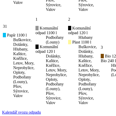
Pšov,
Pšov,
Valov
Sýrovice,
Sýrovice,
Valov
Valov
1
2
31
Komunální
Komunální
odpad 1100 l
odpad 120 l
Papír 1100 l
Podbořany
Hlubany
Buškovice,
(Louny)
Plast 1100 l
Dolánky,
Komunální
Buškovice,
3
Hlubany,
odpad 120 l
Dolánky,
Kaštice,
Dolánky,
Hlubany,
Bio 12
Kněžice,
Kaštice,
Kaštice,
Bio 240 l
Letov, Mory,
Kněžice,
Kněžice,
Hl
Neprobylice,
Letov, Mory,
Letov, Mory,
Po
Oploty,
Neprobylice,
Neprobylice,
(L
Podbořany
Oploty,
Oploty,
(Louny),
Podbořany
Podbořany
Pšov,
(Louny),
(Louny),
Sýrovice,
Pšov,
Pšov,
Valov
Sýrovice,
Sýrovice,
Valov
Valov
Kalendář svozu odpadu