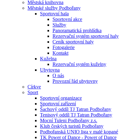
Městská knihovna
Městské služby Podbořany
Sportovní hala
Sportovní akce
Služby
Panoramatická prohlídka
Rezervační systém sportovní haly
Ceník sportovní haly
Fotogalerie
Kontakt
Kuželna
Rezervační systém kuželny
Ubytovna
O nás
Provozní řád ubytovny
Církve
Sport
Sportovní organizace
Sportovní zařízení
Šachový oddíl TJ Tatran Podbořany
Tenisový oddíl TJ Tatran Podbořany
Mocní Tuleni Podbořany z.s.
Klub českých turistů Podbořany
Podbořanská UNIO liga v malé kopané
TK Power of Dance - Power of Dance