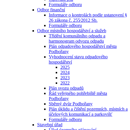
Formuláře odboru
Odbor finanční
Informace o kontrolách podle ustanovení §
26 zákona č. 255⁄2012 Sb.
Formuláře odboru
Odbor místního hospodářství a služeb
Třídění komunálního odpadu a
harmonogram odvozu odpadu
Plán odpadového hospodářství města
Podbořany
Vyhodnocení stavu odpadového
hospodářství
2025
2024
2023
2022
Plán svozu odpadů
Řád veřejného pohřebiště města
Podbořany
Sběrný dvůr Podbořany
Plán úklidu a čištění pozemních, místních a
účelových komunikací a parkovišť
Formuláře odboru
Stavební úřad
Úřad územního plánování