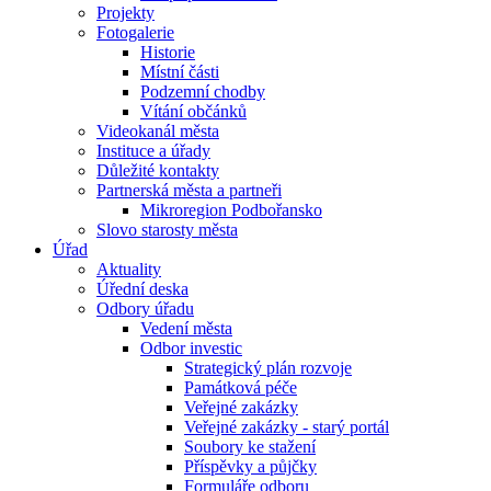
Projekty
Fotogalerie
Historie
Místní části
Podzemní chodby
Vítání občánků
Videokanál města
Instituce a úřady
Důležité kontakty
Partnerská města a partneři
Mikroregion Podbořansko
Slovo starosty města
Úřad
Aktuality
Úřední deska
Odbory úřadu
Vedení města
Odbor investic
Strategický plán rozvoje
Památková péče
Veřejné zakázky
Veřejné zakázky - starý portál
Soubory ke stažení
Příspěvky a půjčky
Formuláře odboru