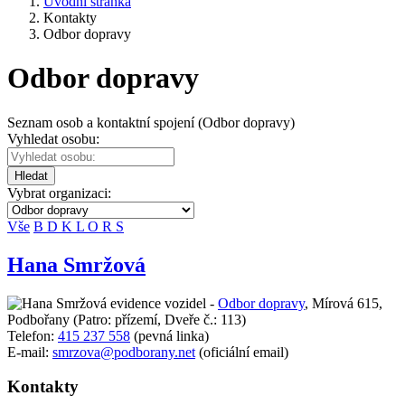
Úvodní stránka
Kontakty
Odbor dopravy
Odbor dopravy
Seznam osob a kontaktní spojení (Odbor dopravy)
Vyhledat osobu:
Hledat
Vybrat organizaci:
Vše
B
D
K
L
O
R
S
Hana Smržová
evidence vozidel -
Odbor dopravy
,
Mírová 615,
Podbořany
(Patro: přízemí, Dveře č.: 113)
Telefon:
415 237 558
(pevná linka)
E-mail:
smrzova@podborany.net
(oficiální email)
Kontakty