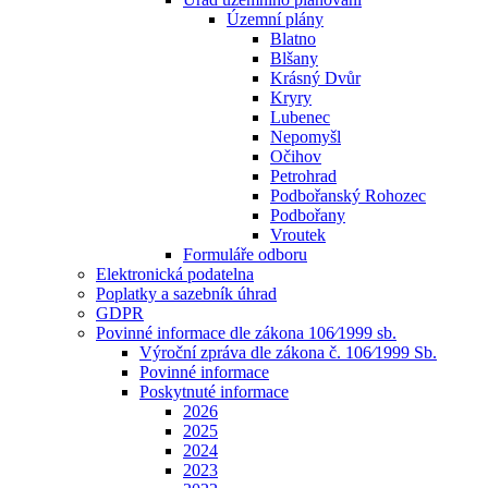
Územní plány
Blatno
Blšany
Krásný Dvůr
Kryry
Lubenec
Nepomyšl
Očihov
Petrohrad
Podbořanský Rohozec
Podbořany
Vroutek
Formuláře odboru
Elektronická podatelna
Poplatky a sazebník úhrad
GDPR
Povinné informace dle zákona 106⁄1999 sb.
Výroční zpráva dle zákona č. 106⁄1999 Sb.
Povinné informace
Poskytnuté informace
2026
2025
2024
2023