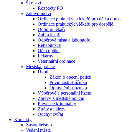
Školství
Rozpočty PO
Zdravotnictví
Ordinace praktických lékařů pro děti a dorost
Ordinace praktických lékařů pro dospělé
Odborní lékaři
Zubní lékaři
Odběrová místa a laboratoře
Rehabilitace
Oční optika
Lékárny
Veterinární ordinace
Městská policie
Úvod
Zákon o obecní policii
Povinnosti strážníka
Oprávnění strážníka
Výběrové a personální řízení
Zprávy z městské policie
Prevence kriminality
Ztráty a nálezy
Odchyt zvířat
Kontakty
Zastupitelstvo
Vedení města