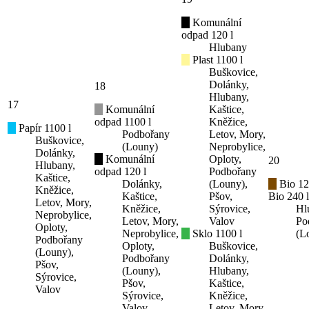
Komunální
odpad 120 l
Hlubany
Plast 1100 l
Buškovice,
Dolánky,
18
Hlubany,
17
Komunální
Kaštice,
odpad 1100 l
Kněžice,
Papír 1100 l
Podbořany
Letov, Mory,
Buškovice,
(Louny)
Neprobylice,
Dolánky,
Komunální
Oploty,
20
Hlubany,
odpad 120 l
Podbořany
Kaštice,
Dolánky,
(Louny),
Bio 12
Kněžice,
Kaštice,
Pšov,
Bio 240 l
Letov, Mory,
Kněžice,
Sýrovice,
Hl
Neprobylice,
Letov, Mory,
Valov
Po
Oploty,
Neprobylice,
Sklo 1100 l
(L
Podbořany
Oploty,
Buškovice,
(Louny),
Podbořany
Dolánky,
Pšov,
(Louny),
Hlubany,
Sýrovice,
Pšov,
Kaštice,
Valov
Sýrovice,
Kněžice,
Valov
Letov, Mory,