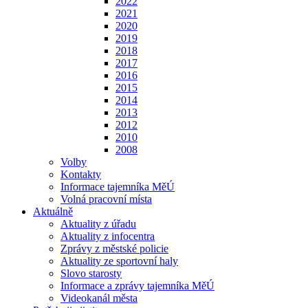
2022
2021
2020
2019
2018
2017
2016
2015
2014
2013
2012
2010
2008
Volby
Kontakty
Informace tajemníka MěÚ
Volná pracovní místa
Aktuálně
Aktuality z úřadu
Aktuality z infocentra
Zprávy z městské policie
Aktuality ze sportovní haly
Slovo starosty
Informace a zprávy tajemníka MěÚ
Videokanál města