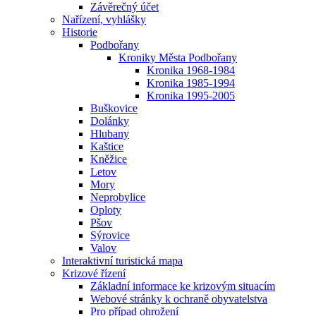
Závěrečný účet
Nařízení, vyhlášky
Historie
Podbořany
Kroniky Města Podbořany
Kronika 1968-1984
Kronika 1985-1994
Kronika 1995-2005
Buškovice
Dolánky
Hlubany
Kaštice
Kněžice
Letov
Mory
Neprobylice
Oploty
Pšov
Sýrovice
Valov
Interaktivní turistická mapa
Krizové řízení
Základní informace ke krizovým situacím
Webové stránky k ochraně obyvatelstva
Pro případ ohrožení