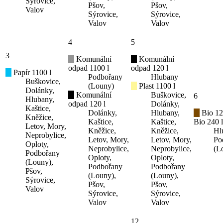
Sýrovice,
Pšov,
Pšov,
Valov
Sýrovice,
Sýrovice,
Valov
Valov
4
5
3
Komunální
Komunální
odpad 1100 l
odpad 120 l
Papír 1100 l
Podbořany
Hlubany
Buškovice,
(Louny)
Plast 1100 l
Dolánky,
Komunální
Buškovice,
6
Hlubany,
odpad 120 l
Dolánky,
Kaštice,
Dolánky,
Hlubany,
Bio 12
Kněžice,
Kaštice,
Kaštice,
Bio 240 l
Letov, Mory,
Kněžice,
Kněžice,
Hl
Neprobylice,
Letov, Mory,
Letov, Mory,
Po
Oploty,
Neprobylice,
Neprobylice,
(L
Podbořany
Oploty,
Oploty,
(Louny),
Podbořany
Podbořany
Pšov,
(Louny),
(Louny),
Sýrovice,
Pšov,
Pšov,
Valov
Sýrovice,
Sýrovice,
Valov
Valov
12