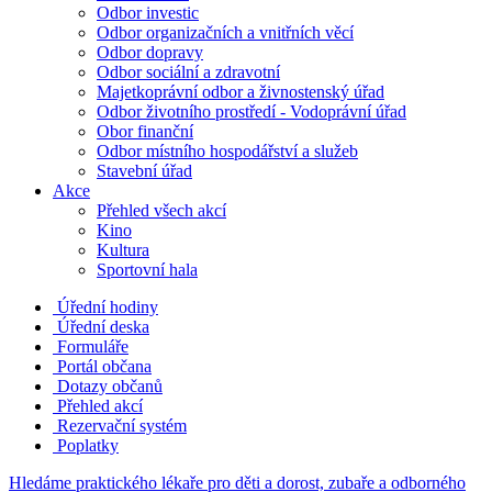
Odbor investic
Odbor organizačních a vnitřních věcí
Odbor dopravy
Odbor sociální a zdravotní
Majetkoprávní odbor a živnostenský úřad
Odbor životního prostředí - Vodoprávní úřad
Obor finanční
Odbor místního hospodářství a služeb
Stavební úřad
Akce
Přehled všech akcí
Kino
Kultura
Sportovní hala
Úřední hodiny
Úřední deska
Formuláře
Portál občana
Dotazy občanů
Přehled akcí
Rezervační systém
Poplatky
Hledáme praktického lékaře pro děti a dorost, zubaře a odborného