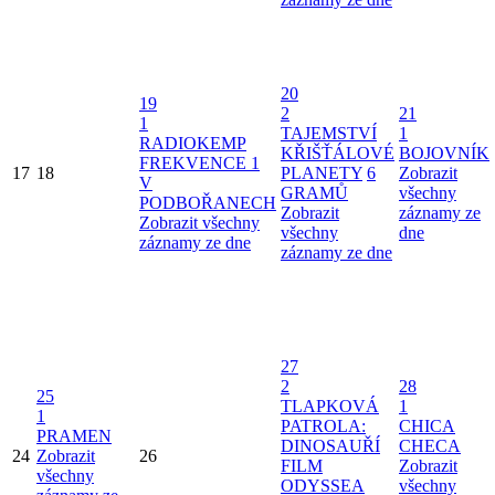
20
19
2
21
1
TAJEMSTVÍ
1
RADIOKEMP
KŘIŠŤÁLOVÉ
BOJOVNÍK
FREKVENCE 1
17
18
PLANETY
6
Zobrazit
V
GRAMŮ
všechny
PODBOŘANECH
Zobrazit
záznamy ze
Zobrazit všechny
všechny
dne
záznamy ze dne
záznamy ze dne
27
2
28
25
TLAPKOVÁ
1
1
PATROLA:
CHICA
PRAMEN
DINOSAUŘÍ
CHECA
24
Zobrazit
26
FILM
Zobrazit
všechny
ODYSSEA
všechny