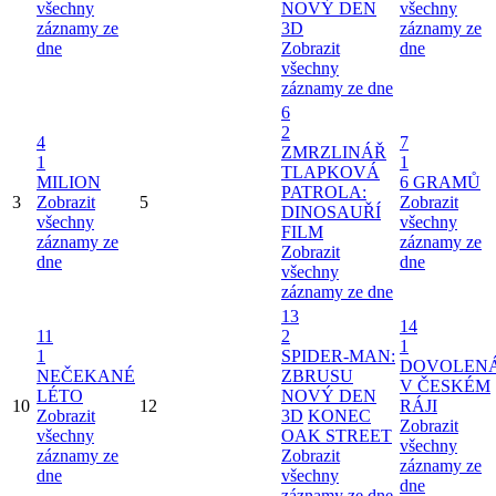
všechny
NOVÝ DEN
všechny
záznamy ze
3D
záznamy ze
dne
Zobrazit
dne
všechny
záznamy ze dne
6
2
4
7
ZMRZLINÁŘ
1
1
TLAPKOVÁ
MILION
6 GRAMŮ
PATROLA:
3
Zobrazit
5
Zobrazit
DINOSAUŘÍ
všechny
všechny
FILM
záznamy ze
záznamy ze
Zobrazit
dne
dne
všechny
záznamy ze dne
13
14
11
2
1
1
SPIDER-MAN:
DOVOLEN
NEČEKANÉ
ZBRUSU
V ČESKÉM
LÉTO
NOVÝ DEN
10
12
RÁJI
Zobrazit
3D
KONEC
Zobrazit
všechny
OAK STREET
všechny
záznamy ze
Zobrazit
záznamy ze
dne
všechny
dne
záznamy ze dne