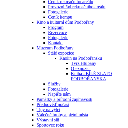
Ceník rekreačního areálu
Provozní řád rekreačního areálu
Fotogalerie
Ceník kempu
Kino a kulturní dům Podbořany
Program
Rezervace
Fotogalerie
Kontakt
Muzeum Podbořany
Stálé expozice
Kaolin na Podbořansku
Tvrz Hlubany
O expozici
Kniha - BÍLÉ ZLATO
PODBOŘANSKA
Služby
Fotogalerie
Napište nám
Památky a přírodní zajímavosti
Předpověď počasí
Tipy na výlet
Válečné hroby a pietní místa
Výstavní síň
Sportovec roku