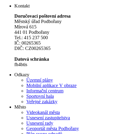
Kontakt
Doručovací poštovní adresa
Městský úřad Podbořany
Mírová 615
441 01 Podbořany
Tel.: 415 237 500
IČ: 00265365
DIČ: CZ00265365
Datová schránka
fh4btis
Odkazy
Územní plány
Mobilní aplikace V obraze
Informační centrum
Sportovní hala
Veřejné zakázky
Město
Videokanál města
Usnesení zastupitelstva
Usnesení rady
Geoportál města Podbořany
Plán svozu odpadů