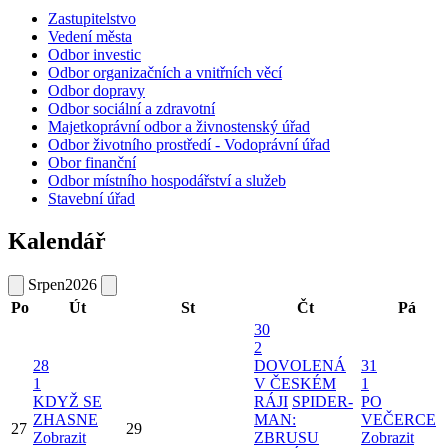
Zastupitelstvo
Vedení města
Odbor investic
Odbor organizačních a vnitřních věcí
Odbor dopravy
Odbor sociální a zdravotní
Majetkoprávní odbor a živnostenský úřad
Odbor životního prostředí - Vodoprávní úřad
Obor finanční
Odbor místního hospodářství a služeb
Stavební úřad
Kalendář
Srpen
2026
Po
Út
St
Čt
Pá
30
2
28
DOVOLENÁ
31
1
V ČESKÉM
1
KDYŽ SE
RÁJI
SPIDER-
PO
ZHASNE
MAN:
VEČERCE
27
29
Zobrazit
ZBRUSU
Zobrazit