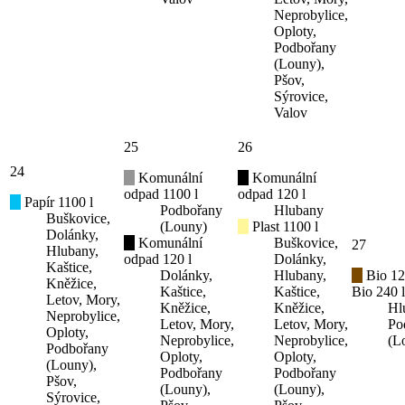
Neprobylice,
Oploty,
Podbořany
(Louny),
Pšov,
Sýrovice,
Valov
25
26
24
Komunální
Komunální
odpad 1100 l
odpad 120 l
Papír 1100 l
Podbořany
Hlubany
Buškovice,
(Louny)
Plast 1100 l
Dolánky,
Komunální
Buškovice,
27
Hlubany,
odpad 120 l
Dolánky,
Kaštice,
Dolánky,
Hlubany,
Bio 12
Kněžice,
Kaštice,
Kaštice,
Bio 240 l
Letov, Mory,
Kněžice,
Kněžice,
Hl
Neprobylice,
Letov, Mory,
Letov, Mory,
Po
Oploty,
Neprobylice,
Neprobylice,
(L
Podbořany
Oploty,
Oploty,
(Louny),
Podbořany
Podbořany
Pšov,
(Louny),
(Louny),
Sýrovice,