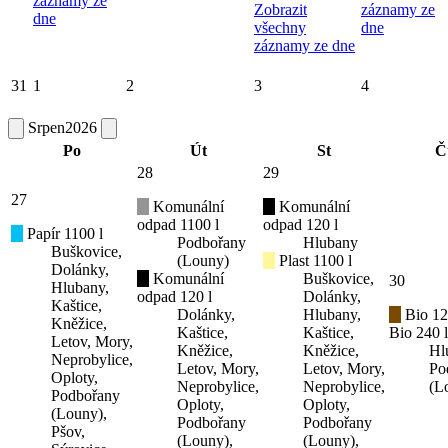
záznamy ze
Zobrazit
záznamy ze
dne
všechny
dne
záznamy ze dne
31
1
2
3
4
Srpen
2026
Po
Út
St
Č
28
29
27
Komunální
Komunální
odpad 1100 l
odpad 120 l
Papír 1100 l
Podbořany
Hlubany
Buškovice,
(Louny)
Plast 1100 l
Dolánky,
Komunální
Buškovice,
30
Hlubany,
odpad 120 l
Dolánky,
Kaštice,
Dolánky,
Hlubany,
Bio 12
Kněžice,
Kaštice,
Kaštice,
Bio 240 l
Letov, Mory,
Kněžice,
Kněžice,
Hl
Neprobylice,
Letov, Mory,
Letov, Mory,
Po
Oploty,
Neprobylice,
Neprobylice,
(L
Podbořany
Oploty,
Oploty,
(Louny),
Podbořany
Podbořany
Pšov,
(Louny),
(Louny),