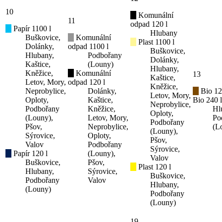
10
Komunální
11
odpad 120 l
Papír 1100 l
Hlubany
Buškovice,
Komunální
Plast 1100 l
Dolánky,
odpad 1100 l
Buškovice,
Hlubany,
Podbořany
Dolánky,
Kaštice,
(Louny)
Hlubany,
Kněžice,
Komunální
13
Kaštice,
Letov, Mory,
odpad 120 l
Kněžice,
Neprobylice,
Dolánky,
Bio 12
Letov, Mory,
Oploty,
Kaštice,
Bio 240 l
Neprobylice,
Podbořany
Kněžice,
Hl
Oploty,
(Louny),
Letov, Mory,
Po
Podbořany
Pšov,
Neprobylice,
(L
(Louny),
Sýrovice,
Oploty,
Pšov,
Valov
Podbořany
Sýrovice,
Papír 120 l
(Louny),
Valov
Buškovice,
Pšov,
Plast 120 l
Hlubany,
Sýrovice,
Buškovice,
Podbořany
Valov
Hlubany,
(Louny)
Podbořany
(Louny)
19