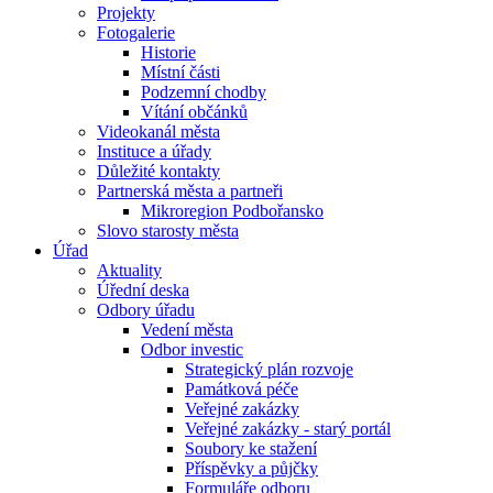
Projekty
Fotogalerie
Historie
Místní části
Podzemní chodby
Vítání občánků
Videokanál města
Instituce a úřady
Důležité kontakty
Partnerská města a partneři
Mikroregion Podbořansko
Slovo starosty města
Úřad
Aktuality
Úřední deska
Odbory úřadu
Vedení města
Odbor investic
Strategický plán rozvoje
Památková péče
Veřejné zakázky
Veřejné zakázky - starý portál
Soubory ke stažení
Příspěvky a půjčky
Formuláře odboru