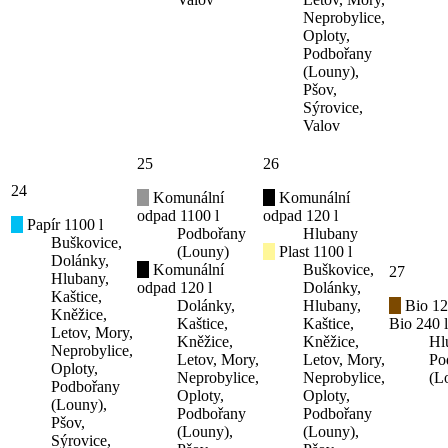
Neprobylice,
Oploty,
Podbořany
(Louny),
Pšov,
Sýrovice,
Valov
25
26
24
Komunální
Komunální
odpad 1100 l
odpad 120 l
Papír 1100 l
Podbořany
Hlubany
Buškovice,
(Louny)
Plast 1100 l
Dolánky,
Komunální
Buškovice,
27
Hlubany,
odpad 120 l
Dolánky,
Kaštice,
Dolánky,
Hlubany,
Bio 12
Kněžice,
Kaštice,
Kaštice,
Bio 240 l
Letov, Mory,
Kněžice,
Kněžice,
Hl
Neprobylice,
Letov, Mory,
Letov, Mory,
Po
Oploty,
Neprobylice,
Neprobylice,
(L
Podbořany
Oploty,
Oploty,
(Louny),
Podbořany
Podbořany
Pšov,
(Louny),
(Louny),
Sýrovice,