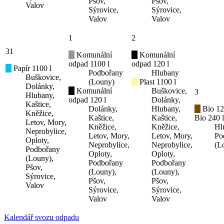
Pšov,
Pšov,
Valov
Sýrovice,
Sýrovice,
Valov
Valov
1
2
31
Komunální
Komunální
odpad 1100 l
odpad 120 l
Papír 1100 l
Podbořany
Hlubany
Buškovice,
(Louny)
Plast 1100 l
Dolánky,
Komunální
Buškovice,
3
Hlubany,
odpad 120 l
Dolánky,
Kaštice,
Dolánky,
Hlubany,
Bio 12
Kněžice,
Kaštice,
Kaštice,
Bio 240 l
Letov, Mory,
Kněžice,
Kněžice,
Hl
Neprobylice,
Letov, Mory,
Letov, Mory,
Po
Oploty,
Neprobylice,
Neprobylice,
(L
Podbořany
Oploty,
Oploty,
(Louny),
Podbořany
Podbořany
Pšov,
(Louny),
(Louny),
Sýrovice,
Pšov,
Pšov,
Valov
Sýrovice,
Sýrovice,
Valov
Valov
Kalendář svozu odpadu