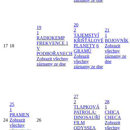
záznamy ze dne
20
19
2
21
1
TAJEMSTVÍ
1
RADIOKEMP
KŘIŠŤÁLOVÉ
BOJOVNÍK
FREKVENCE 1
17
18
PLANETY
6
Zobrazit
V
GRAMŮ
všechny
PODBOŘANECH
Zobrazit
záznamy ze
Zobrazit všechny
všechny
dne
záznamy ze dne
záznamy ze dne
27
2
28
25
TLAPKOVÁ
1
1
PATROLA:
CHICA
PRAMEN
DINOSAUŘÍ
CHECA
24
Zobrazit
26
FILM
Zobrazit
všechny
ODYSSEA
všechny