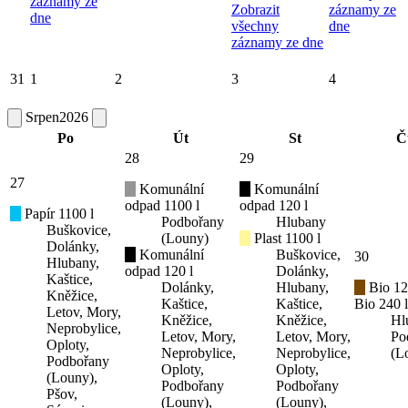
záznamy ze
Zobrazit
záznamy ze
dne
všechny
dne
záznamy ze dne
31
1
2
3
4
Srpen
2026
Po
Út
St
Č
28
29
27
Komunální
Komunální
odpad 1100 l
odpad 120 l
Papír 1100 l
Podbořany
Hlubany
Buškovice,
(Louny)
Plast 1100 l
Dolánky,
Komunální
Buškovice,
30
Hlubany,
odpad 120 l
Dolánky,
Kaštice,
Dolánky,
Hlubany,
Bio 12
Kněžice,
Kaštice,
Kaštice,
Bio 240 l
Letov, Mory,
Kněžice,
Kněžice,
Hl
Neprobylice,
Letov, Mory,
Letov, Mory,
Po
Oploty,
Neprobylice,
Neprobylice,
(L
Podbořany
Oploty,
Oploty,
(Louny),
Podbořany
Podbořany
Pšov,
(Louny),
(Louny),