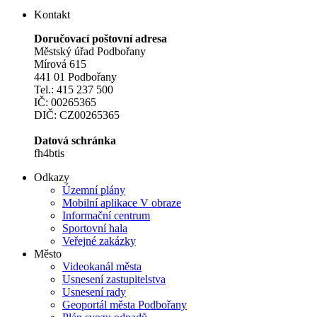
Kontakt
Doručovací poštovní adresa
Městský úřad Podbořany
Mírová 615
441 01 Podbořany
Tel.: 415 237 500
IČ: 00265365
DIČ: CZ00265365
Datová schránka
fh4btis
Odkazy
Územní plány
Mobilní aplikace V obraze
Informační centrum
Sportovní hala
Veřejné zakázky
Město
Videokanál města
Usnesení zastupitelstva
Usnesení rady
Geoportál města Podbořany