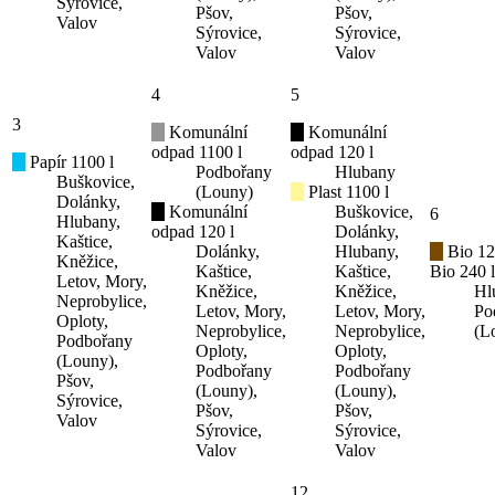
Sýrovice,
Pšov,
Pšov,
Valov
Sýrovice,
Sýrovice,
Valov
Valov
4
5
3
Komunální
Komunální
odpad 1100 l
odpad 120 l
Papír 1100 l
Podbořany
Hlubany
Buškovice,
(Louny)
Plast 1100 l
Dolánky,
Komunální
Buškovice,
6
Hlubany,
odpad 120 l
Dolánky,
Kaštice,
Dolánky,
Hlubany,
Bio 12
Kněžice,
Kaštice,
Kaštice,
Bio 240 l
Letov, Mory,
Kněžice,
Kněžice,
Hl
Neprobylice,
Letov, Mory,
Letov, Mory,
Po
Oploty,
Neprobylice,
Neprobylice,
(L
Podbořany
Oploty,
Oploty,
(Louny),
Podbořany
Podbořany
Pšov,
(Louny),
(Louny),
Sýrovice,
Pšov,
Pšov,
Valov
Sýrovice,
Sýrovice,
Valov
Valov
12