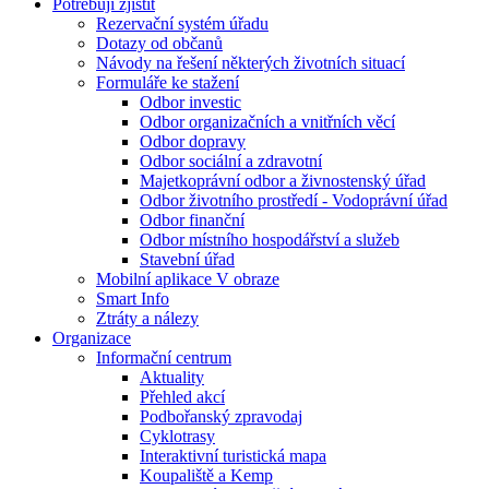
Potřebuji zjistit
Rezervační systém úřadu
Dotazy od občanů
Návody na řešení některých životních situací
Formuláře ke stažení
Odbor investic
Odbor organizačních a vnitřních věcí
Odbor dopravy
Odbor sociální a zdravotní
Majetkoprávní odbor a živnostenský úřad
Odbor životního prostředí - Vodoprávní úřad
Odbor finanční
Odbor místního hospodářství a služeb
Stavební úřad
Mobilní aplikace V obraze
Smart Info
Ztráty a nálezy
Organizace
Informační centrum
Aktuality
Přehled akcí
Podbořanský zpravodaj
Cyklotrasy
Interaktivní turistická mapa
Koupaliště a Kemp