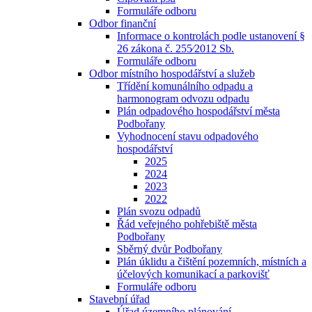
Formuláře odboru
Odbor finanční
Informace o kontrolách podle ustanovení §
26 zákona č. 255⁄2012 Sb.
Formuláře odboru
Odbor místního hospodářství a služeb
Třídění komunálního odpadu a
harmonogram odvozu odpadu
Plán odpadového hospodářství města
Podbořany
Vyhodnocení stavu odpadového
hospodářství
2025
2024
2023
2022
Plán svozu odpadů
Řád veřejného pohřebiště města
Podbořany
Sběrný dvůr Podbořany
Plán úklidu a čištění pozemních, místních a
účelových komunikací a parkovišť
Formuláře odboru
Stavební úřad
Úřad územního plánování