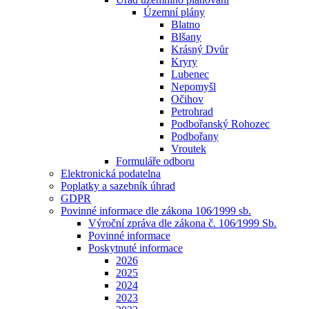
Územní plány
Blatno
Blšany
Krásný Dvůr
Kryry
Lubenec
Nepomyšl
Očihov
Petrohrad
Podbořanský Rohozec
Podbořany
Vroutek
Formuláře odboru
Elektronická podatelna
Poplatky a sazebník úhrad
GDPR
Povinné informace dle zákona 106⁄1999 sb.
Výroční zpráva dle zákona č. 106⁄1999 Sb.
Povinné informace
Poskytnuté informace
2026
2025
2024
2023