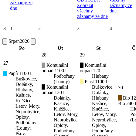
záznamy ze
Zobrazit
záznamy ze
dne
všechny
dne
záznamy ze dne
31
1
2
3
4
Srpen
2026
Po
Út
St
Č
28
29
27
Komunální
Komunální
odpad 1100 l
odpad 120 l
Papír 1100 l
Podbořany
Hlubany
Buškovice,
(Louny)
Plast 1100 l
Dolánky,
Komunální
Buškovice,
30
Hlubany,
odpad 120 l
Dolánky,
Kaštice,
Dolánky,
Hlubany,
Bio 12
Kněžice,
Kaštice,
Kaštice,
Bio 240 l
Letov, Mory,
Kněžice,
Kněžice,
Hl
Neprobylice,
Letov, Mory,
Letov, Mory,
Po
Oploty,
Neprobylice,
Neprobylice,
(L
Podbořany
Oploty,
Oploty,
(Louny),
Podbořany
Podbořany
Pšov,