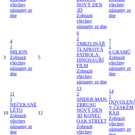
všechny
NOVÝ DEN
všechny
záznamy ze
3D
záznamy ze
dne
Zobrazit
dne
všechny
záznamy ze dne
6
2
4
7
ZMRZLINÁŘ
1
1
TLAPKOVÁ
MILION
6 GRAMŮ
PATROLA:
3
Zobrazit
5
Zobrazit
DINOSAUŘÍ
všechny
všechny
FILM
záznamy ze
záznamy ze
Zobrazit
dne
dne
všechny
záznamy ze dne
13
14
11
2
1
1
SPIDER-MAN:
DOVOLEN
NEČEKANÉ
ZBRUSU
V ČESKÉM
LÉTO
NOVÝ DEN
10
12
RÁJI
Zobrazit
3D
KONEC
Zobrazit
všechny
OAK STREET
všechny
záznamy ze
Zobrazit
záznamy ze
dne
všechny
dne