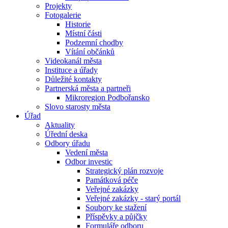
Projekty
Fotogalerie
Historie
Místní části
Podzemní chodby
Vítání občánků
Videokanál města
Instituce a úřady
Důležité kontakty
Partnerská města a partneři
Mikroregion Podbořansko
Slovo starosty města
Úřad
Aktuality
Úřední deska
Odbory úřadu
Vedení města
Odbor investic
Strategický plán rozvoje
Památková péče
Veřejné zakázky
Veřejné zakázky - starý portál
Soubory ke stažení
Příspěvky a půjčky
Formuláře odboru