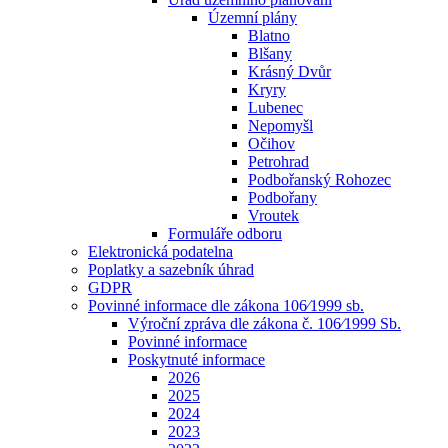
Územní plány
Blatno
Blšany
Krásný Dvůr
Kryry
Lubenec
Nepomyšl
Očihov
Petrohrad
Podbořanský Rohozec
Podbořany
Vroutek
Formuláře odboru
Elektronická podatelna
Poplatky a sazebník úhrad
GDPR
Povinné informace dle zákona 106⁄1999 sb.
Výroční zpráva dle zákona č. 106⁄1999 Sb.
Povinné informace
Poskytnuté informace
2026
2025
2024
2023