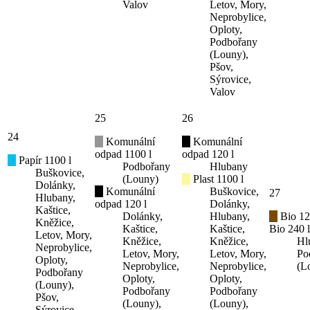
Valov
Letov, Mory,
Neprobylice,
Oploty,
Podbořany
(Louny),
Pšov,
Sýrovice,
Valov
25
26
24
Komunální
Komunální
odpad 1100 l
odpad 120 l
Papír 1100 l
Podbořany
Hlubany
Buškovice,
(Louny)
Plast 1100 l
Dolánky,
Komunální
Buškovice,
27
Hlubany,
odpad 120 l
Dolánky,
Kaštice,
Dolánky,
Hlubany,
Bio 12
Kněžice,
Kaštice,
Kaštice,
Bio 240 l
Letov, Mory,
Kněžice,
Kněžice,
Hl
Neprobylice,
Letov, Mory,
Letov, Mory,
Po
Oploty,
Neprobylice,
Neprobylice,
(L
Podbořany
Oploty,
Oploty,
(Louny),
Podbořany
Podbořany
Pšov,
(Louny),
(Louny),
Sýrovice,