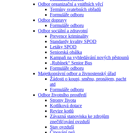
Odbor organizační a vnitřních věcí
Termíny svatebních obřadů
Formuláře odboru
Odbor dopravy
Formuláře odboru
Odbor sociální a zdravotní
Prevence kriminality
Standardy kvality SPOD
Letáky SPOD
Seniorská obálka
Kampaň na vyhledávání nových pěstounů
„Rubínek“ Senior Bus
Formuláře odboru
Majetkoprávní odbor a živnostenský úřad
Žádosti o koupi, směnu, pronájem, pacht
atd
Formuláře odboru
Odbor životního prostředí
Stromy života
Kotlíková dotace
Revize kotlů
Závazná stanoviska ke zdrojům
znečišťování ovzduší
Stav ovzduší
Čipování psů