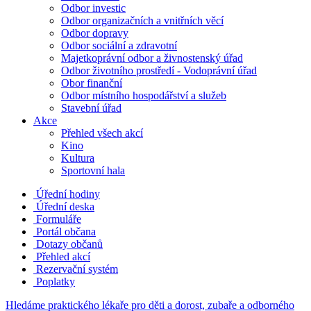
Odbor investic
Odbor organizačních a vnitřních věcí
Odbor dopravy
Odbor sociální a zdravotní
Majetkoprávní odbor a živnostenský úřad
Odbor životního prostředí - Vodoprávní úřad
Obor finanční
Odbor místního hospodářství a služeb
Stavební úřad
Akce
Přehled všech akcí
Kino
Kultura
Sportovní hala
Úřední hodiny
Úřední deska
Formuláře
Portál občana
Dotazy občanů
Přehled akcí
Rezervační systém
Poplatky
Hledáme praktického lékaře pro děti a dorost, zubaře a odborného