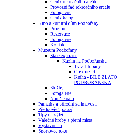
Ceník rekreačního areálu
Provozní řád rekreačního areálu
Fotogalerie
Ceník kempu
Kino a kulturní dům Podbořany
Program
Rezervace
Fotogalerie
Kontakt
Muzeum Podbořany
Stálé expozice
Kaolin na Podbořansku
Tvrz Hlubany
O expozici
Kniha - BÍLÉ ZLATO
PODBOŘANSKA
Služby
Fotogalerie
Napište nám
Památky a přírodní zajímavosti
Předpověď počasí
Tipy na výlet
Válečné hroby a pietní místa
Výstavní síň
Sportovec roku