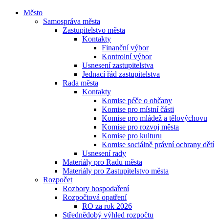
Město
Samospráva města
Zastupitelstvo města
Kontakty
Finanční výbor
Kontrolní výbor
Usnesení zastupitelstva
Jednací řád zastupitelstva
Rada města
Kontakty
Komise péče o občany
Komise pro místní části
Komise pro mládež a tělovýchovu
Komise pro rozvoj města
Komise pro kulturu
Komise sociálně právní ochrany dětí
Usnesení rady
Materiály pro Radu města
Materiály pro Zastupitelstvo města
Rozpočet
Rozbory hospodaření
Rozpočtová opatření
RO za rok 2026
Střednědobý výhled rozpočtu