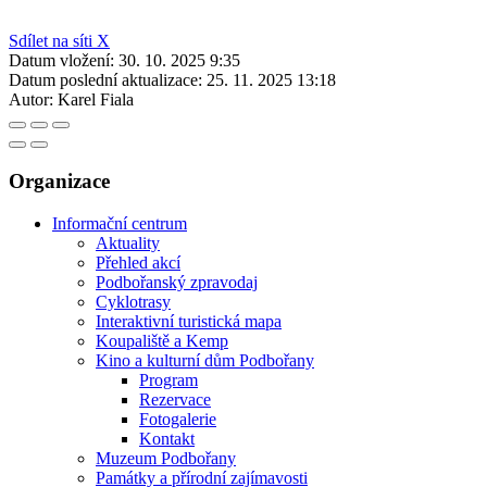
Sdílet na síti X
Datum vložení:
30. 10. 2025 9:35
Datum poslední aktualizace:
25. 11. 2025 13:18
Autor:
Karel Fiala
Organizace
Informační centrum
Aktuality
Přehled akcí
Podbořanský zpravodaj
Cyklotrasy
Interaktivní turistická mapa
Koupaliště a Kemp
Kino a kulturní dům Podbořany
Program
Rezervace
Fotogalerie
Kontakt
Muzeum Podbořany
Památky a přírodní zajímavosti