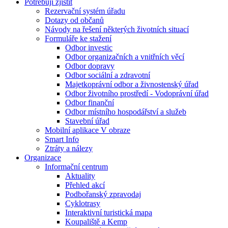
Potřebuji zjistit
Rezervační systém úřadu
Dotazy od občanů
Návody na řešení některých životních situací
Formuláře ke stažení
Odbor investic
Odbor organizačních a vnitřních věcí
Odbor dopravy
Odbor sociální a zdravotní
Majetkoprávní odbor a živnostenský úřad
Odbor životního prostředí - Vodoprávní úřad
Odbor finanční
Odbor místního hospodářství a služeb
Stavební úřad
Mobilní aplikace V obraze
Smart Info
Ztráty a nálezy
Organizace
Informační centrum
Aktuality
Přehled akcí
Podbořanský zpravodaj
Cyklotrasy
Interaktivní turistická mapa
Koupaliště a Kemp