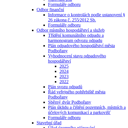
Formuláře odboru
Odbor finanční
Informace o kontrolách podle ustanovení §
26 zákona č. 255⁄2012 Sb.
Formuláře odboru
Odbor místního hospodářství a služeb
Třídění komunálního odpadu a
harmonogram odvozu odpadu
Plán odpadového hospodářství města
Podbořany
Vyhodnocení stavu odpadového
hospodářství
2025
2024
2023
2022
Plán svozu odpadů
Řád veřejného pohřebiště města
Podbořany
Sběrný dvůr Podbořany
Plán úklidu a čištění pozemních, místních a
účelových komunikací a parkovišť
Formuláře odboru
Stavební úřad
Úřad územního plánování