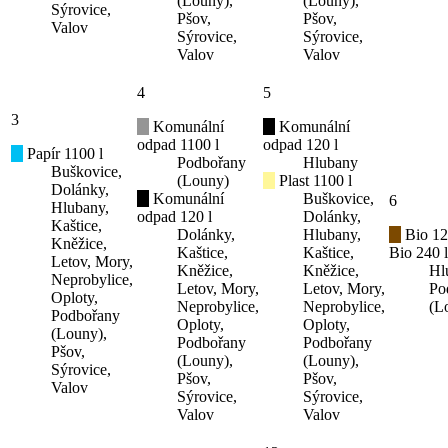
(Louny),
(Louny),
Sýrovice,
Pšov,
Pšov,
Valov
Sýrovice,
Sýrovice,
Valov
Valov
4
5
3
Komunální
Komunální
odpad 1100 l
odpad 120 l
Papír 1100 l
Podbořany
Hlubany
Buškovice,
(Louny)
Plast 1100 l
Dolánky,
Komunální
Buškovice,
6
Hlubany,
odpad 120 l
Dolánky,
Kaštice,
Dolánky,
Hlubany,
Bio 12
Kněžice,
Kaštice,
Kaštice,
Bio 240 l
Letov, Mory,
Kněžice,
Kněžice,
Hl
Neprobylice,
Letov, Mory,
Letov, Mory,
Po
Oploty,
Neprobylice,
Neprobylice,
(L
Podbořany
Oploty,
Oploty,
(Louny),
Podbořany
Podbořany
Pšov,
(Louny),
(Louny),
Sýrovice,
Pšov,
Pšov,
Valov
Sýrovice,
Sýrovice,
Valov
Valov