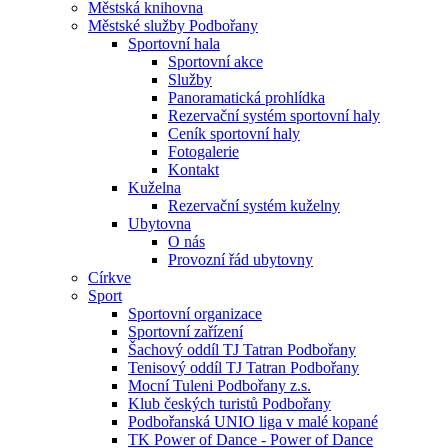
Městská knihovna
Městské služby Podbořany
Sportovní hala
Sportovní akce
Služby
Panoramatická prohlídka
Rezervační systém sportovní haly
Ceník sportovní haly
Fotogalerie
Kontakt
Kuželna
Rezervační systém kuželny
Ubytovna
O nás
Provozní řád ubytovny
Církve
Sport
Sportovní organizace
Sportovní zařízení
Šachový oddíl TJ Tatran Podbořany
Tenisový oddíl TJ Tatran Podbořany
Mocní Tuleni Podbořany z.s.
Klub českých turistů Podbořany
Podbořanská UNIO liga v malé kopané
TK Power of Dance - Power of Dance