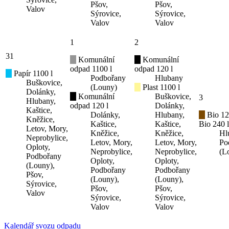
Pšov,
Pšov,
Valov
Sýrovice,
Sýrovice,
Valov
Valov
1
2
31
Komunální
Komunální
odpad 1100 l
odpad 120 l
Papír 1100 l
Podbořany
Hlubany
Buškovice,
(Louny)
Plast 1100 l
Dolánky,
Komunální
Buškovice,
3
Hlubany,
odpad 120 l
Dolánky,
Kaštice,
Dolánky,
Hlubany,
Bio 12
Kněžice,
Kaštice,
Kaštice,
Bio 240 l
Letov, Mory,
Kněžice,
Kněžice,
Hl
Neprobylice,
Letov, Mory,
Letov, Mory,
Po
Oploty,
Neprobylice,
Neprobylice,
(L
Podbořany
Oploty,
Oploty,
(Louny),
Podbořany
Podbořany
Pšov,
(Louny),
(Louny),
Sýrovice,
Pšov,
Pšov,
Valov
Sýrovice,
Sýrovice,
Valov
Valov
Kalendář svozu odpadu