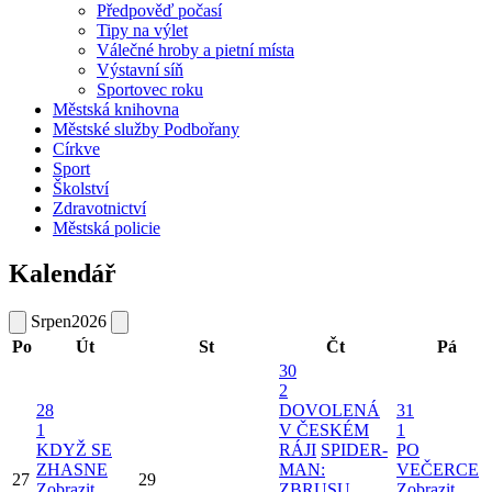
Předpověď počasí
Tipy na výlet
Válečné hroby a pietní místa
Výstavní síň
Sportovec roku
Městská knihovna
Městské služby Podbořany
Církve
Sport
Školství
Zdravotnictví
Městská policie
Kalendář
Srpen
2026
Po
Út
St
Čt
Pá
30
2
28
DOVOLENÁ
31
1
V ČESKÉM
1
KDYŽ SE
RÁJI
SPIDER-
PO
ZHASNE
MAN:
VEČERCE
27
29
Zobrazit
ZBRUSU
Zobrazit