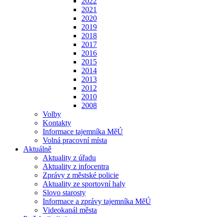
2022
2021
2020
2019
2018
2017
2016
2015
2014
2013
2012
2010
2008
Volby
Kontakty
Informace tajemníka MěÚ
Volná pracovní místa
Aktuálně
Aktuality z úřadu
Aktuality z infocentra
Zprávy z městské policie
Aktuality ze sportovní haly
Slovo starosty
Informace a zprávy tajemníka MěÚ
Videokanál města