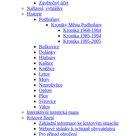
Závěrečný účet
Nařízení, vyhlášky
Historie
Podbořany
Kroniky Města Podbořany
Kronika 1968-1984
Kronika 1985-1994
Kronika 1995-2005
Buškovice
Dolánky
Hlubany
Kaštice
Kněžice
Letov
Mory
Neprobylice
Oploty
Pšov
Sýrovice
Valov
Interaktivní turistická mapa
Krizové řízení
Základní informace ke krizovým situacím
Webové stránky k ochraně obyvatelstva
Pro případ ohrožení