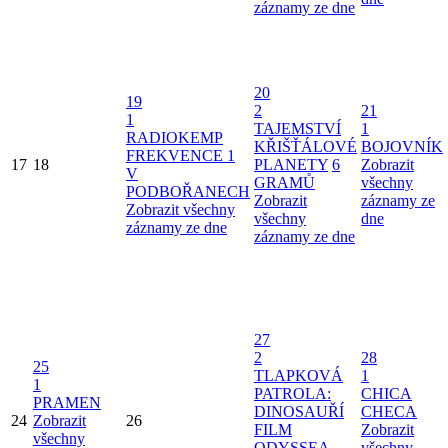
záznamy ze dne
20
19
2
21
1
TAJEMSTVÍ
1
RADIOKEMP
KŘIŠŤÁLOVÉ
BOJOVNÍK
FREKVENCE 1
17
18
PLANETY
6
Zobrazit
V
GRAMŮ
všechny
PODBOŘANECH
Zobrazit
záznamy ze
Zobrazit všechny
všechny
dne
záznamy ze dne
záznamy ze dne
27
2
28
25
TLAPKOVÁ
1
1
PATROLA:
CHICA
PRAMEN
DINOSAUŘÍ
CHECA
24
Zobrazit
26
FILM
Zobrazit
všechny
ODYSSEA
všechny