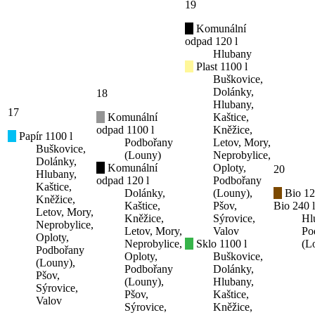
19
Komunální
odpad 120 l
Hlubany
Plast 1100 l
Buškovice,
Dolánky,
18
Hlubany,
17
Komunální
Kaštice,
odpad 1100 l
Kněžice,
Papír 1100 l
Podbořany
Letov, Mory,
Buškovice,
(Louny)
Neprobylice,
Dolánky,
Komunální
Oploty,
20
Hlubany,
odpad 120 l
Podbořany
Kaštice,
Dolánky,
(Louny),
Bio 12
Kněžice,
Kaštice,
Pšov,
Bio 240 l
Letov, Mory,
Kněžice,
Sýrovice,
Hl
Neprobylice,
Letov, Mory,
Valov
Po
Oploty,
Neprobylice,
Sklo 1100 l
(L
Podbořany
Oploty,
Buškovice,
(Louny),
Podbořany
Dolánky,
Pšov,
(Louny),
Hlubany,
Sýrovice,
Pšov,
Kaštice,
Valov
Sýrovice,
Kněžice,