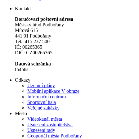
Kontakt
Doručovací poštovní adresa
Městský úřad Podbořany
Mírová 615
441 01 Podbořany
Tel.: 415 237 500
IČ: 00265365
DIČ: CZ00265365
Datová schránka
fh4btis
Odkazy
Územní plány
Mobilní aplikace V obraze
Informační centrum
Sportovní hala
Veřejné zakázky
Město
Videokanál města
Usnesení zastupitelstva
Usnesení rady
Geoportál města Podbořany