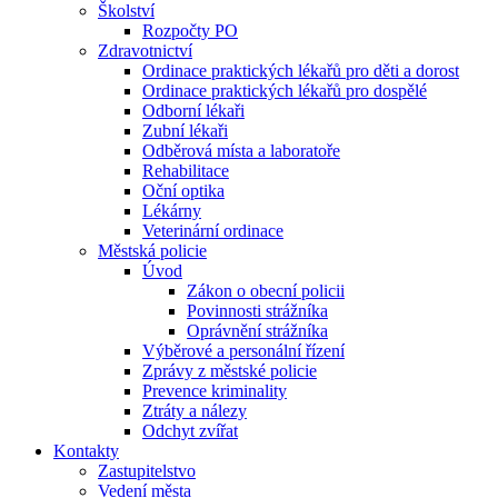
Školství
Rozpočty PO
Zdravotnictví
Ordinace praktických lékařů pro děti a dorost
Ordinace praktických lékařů pro dospělé
Odborní lékaři
Zubní lékaři
Odběrová místa a laboratoře
Rehabilitace
Oční optika
Lékárny
Veterinární ordinace
Městská policie
Úvod
Zákon o obecní policii
Povinnosti strážníka
Oprávnění strážníka
Výběrové a personální řízení
Zprávy z městské policie
Prevence kriminality
Ztráty a nálezy
Odchyt zvířat
Kontakty
Zastupitelstvo
Vedení města