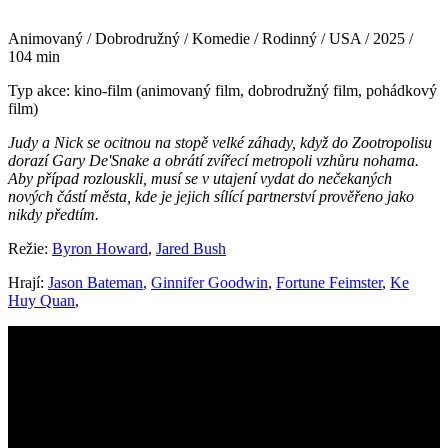
Animovaný / Dobrodružný / Komedie / Rodinný / USA / 2025 /
104 min
Typ akce: kino-film (animovaný film, dobrodružný film, pohádkový
film)
Judy a Nick se ocitnou na stopě velké záhady, když do Zootropolisu
dorazí Gary De'Snake a obrátí zvířecí metropoli vzhůru nohama.
Aby případ rozlouskli, musí se v utajení vydat do nečekaných
nových částí města, kde je jejich sílící partnerství prověřeno jako
nikdy předtím.
Režie:
Byron Howard
,
Jared Bush
Hrají:
Jason Bateman
,
Ginnifer Goodwin
,
Fortune Feimster
,
Ke
Huy Quan
,