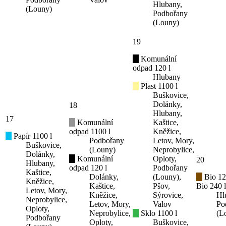
Hlubany,
(Louny)
Podbořany
(Louny)
19
Komunální
odpad 120 l
Hlubany
Plast 1100 l
Buškovice,
Dolánky,
18
Hlubany,
17
Komunální
Kaštice,
odpad 1100 l
Kněžice,
Papír 1100 l
Podbořany
Letov, Mory,
Buškovice,
(Louny)
Neprobylice,
Dolánky,
Komunální
Oploty,
20
Hlubany,
odpad 120 l
Podbořany
Kaštice,
Dolánky,
(Louny),
Bio 12
Kněžice,
Kaštice,
Pšov,
Bio 240 l
Letov, Mory,
Kněžice,
Sýrovice,
Hl
Neprobylice,
Letov, Mory,
Valov
Po
Oploty,
Neprobylice,
Sklo 1100 l
(L
Podbořany
Oploty,
Buškovice,