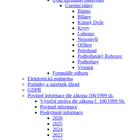
Územní plány
Blatno
Blšany
Krásný Dvůr
Kryry
Lubenec
Nepomyšl
Očihov
Petrohrad
Podbořanský Rohozec
Podbořany
Vroutek
Formuláře odboru
Elektronická podatelna
Poplatky a sazebník úhrad
GDPR
Povinné informace dle zákona 106⁄1999 sb.
Výroční zpráva dle zákona č. 106⁄1999 Sb.
Povinné informace
Poskytnuté informace
2026
2025
2024
2023