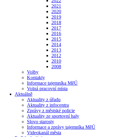
2022
2021
2020
2019
2018
2017
2016
2015
2014
2013
2012
2010
2008
Volby
Kontakty
Informace tajemníka MěÚ
Volná pracovní místa
Aktuálně
Aktuality z úřadu
Aktuality z infocentra
Zprávy z městské policie
Aktuality ze sportovní haly
Slovo starosty
Informace a zprávy tajemníka MěÚ
Videokanál města