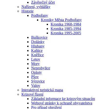
Závěrečný účet
Nařízení, vyhlášky
Historie
Podbořany
Kroniky Města Podbořany
Kronika 1968-1984
Kronika 1985-1994
Kronika 1995-2005
Buškovice
Dolánky
Hlubany
Kaštice
Kněžice
Letov
Mory
Neprobylice
Oploty
Pšov
Sýrovice
Valov
Interaktivní turistická mapa
Krizové řízení
Základní informace ke krizovým situacím
Webové stránky k ochraně obyvatelstva
Pro případ ohrožení