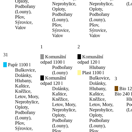
Oploty,
Neprobylice,
Neprobylice,
(L
Podbořany
Oploty,
Oploty,
(Louny),
Podbořany
Podbořany
Pšov,
(Louny),
(Louny),
Sýrovice,
Pšov,
Pšov,
Valov
Sýrovice,
Sýrovice,
Valov
Valov
1
2
31
Komunální
Komunální
odpad 1100 l
odpad 120 l
Papír 1100 l
Podbořany
Hlubany
Buškovice,
(Louny)
Plast 1100 l
Dolánky,
Komunální
Buškovice,
3
Hlubany,
odpad 120 l
Dolánky,
Kaštice,
Dolánky,
Hlubany,
Bio 12
Kněžice,
Kaštice,
Kaštice,
Bio 240 l
Letov, Mory,
Kněžice,
Kněžice,
Hl
Neprobylice,
Letov, Mory,
Letov, Mory,
Po
Oploty,
Neprobylice,
Neprobylice,
(L
Podbořany
Oploty,
Oploty,
(Louny),
Podbořany
Podbořany
Pšov,
(Louny),
(Louny),
Sýrovice,
Pšov,
Pšov,