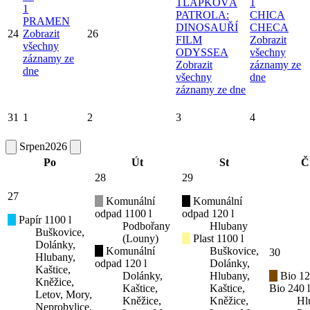
TLAPKOVÁ
1
1
PATROLA:
CHICA
PRAMEN
DINOSAUŘÍ
CHECA
24
Zobrazit
26
FILM
Zobrazit
všechny
ODYSSEA
všechny
záznamy ze
Zobrazit
záznamy ze
dne
všechny
dne
záznamy ze dne
31
1
2
3
4
Srpen
2026
Po
Út
St
Č
28
29
27
Komunální
Komunální
odpad 1100 l
odpad 120 l
Papír 1100 l
Podbořany
Hlubany
Buškovice,
(Louny)
Plast 1100 l
Dolánky,
Komunální
Buškovice,
30
Hlubany,
odpad 120 l
Dolánky,
Kaštice,
Dolánky,
Hlubany,
Bio 12
Kněžice,
Kaštice,
Kaštice,
Bio 240 l
Letov, Mory,
Kněžice,
Kněžice,
Hl
Neprobylice,