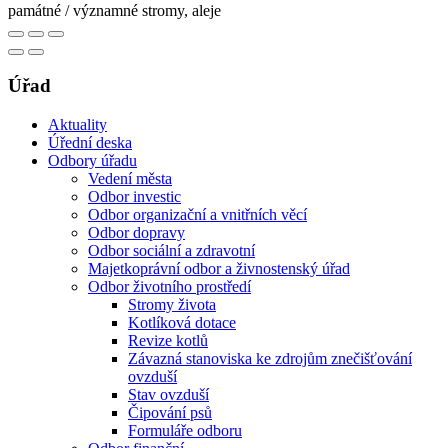
památné / významné stromy, aleje
Úřad
Aktuality
Úřední deska
Odbory úřadu
Vedení města
Odbor investic
Odbor organizační a vnitřních věcí
Odbor dopravy
Odbor sociální a zdravotní
Majetkoprávní odbor a živnostenský úřad
Odbor životního prostředí
Stromy života
Kotlíková dotace
Revize kotlů
Závazná stanoviska ke zdrojům znečišťování
ovzduší
Stav ovzduší
Čipování psů
Formuláře odboru