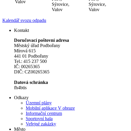
Valov
Sýrovice,
Sýrovice,
Valov
Valov
Kalendář svozu odpadu
Kontakt
Doručovací poštovní adresa
Městský úřad Podbořany
Mírová 615
441 01 Podbořany
Tel.: 415 237 500
IČ: 00265365
DIČ: CZ00265365
Datová schránka
fh4btis
Odkazy
Územní plány
Mobilní aplikace V obraze
Informační centrum
Sportovní hala
Veřejné zakázky
Město