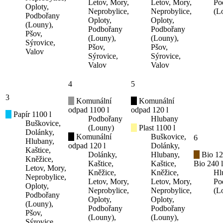
Letov, Mory,
Letov, Mory,
Po
Oploty,
Neprobylice,
Neprobylice,
(L
Podbořany
Oploty,
Oploty,
(Louny),
Podbořany
Podbořany
Pšov,
(Louny),
(Louny),
Sýrovice,
Pšov,
Pšov,
Valov
Sýrovice,
Sýrovice,
Valov
Valov
4
5
3
Komunální
Komunální
odpad 1100 l
odpad 120 l
Papír 1100 l
Podbořany
Hlubany
Buškovice,
(Louny)
Plast 1100 l
Dolánky,
Komunální
Buškovice,
6
Hlubany,
odpad 120 l
Dolánky,
Kaštice,
Dolánky,
Hlubany,
Bio 12
Kněžice,
Kaštice,
Kaštice,
Bio 240 l
Letov, Mory,
Kněžice,
Kněžice,
Hl
Neprobylice,
Letov, Mory,
Letov, Mory,
Po
Oploty,
Neprobylice,
Neprobylice,
(L
Podbořany
Oploty,
Oploty,
(Louny),
Podbořany
Podbořany
Pšov,
(Louny),
(Louny),
Sýrovice,