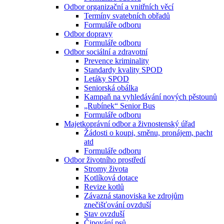
Odbor organizační a vnitřních věcí
Termíny svatebních obřadů
Formuláře odboru
Odbor dopravy
Formuláře odboru
Odbor sociální a zdravotní
Prevence kriminality
Standardy kvality SPOD
Letáky SPOD
Seniorská obálka
Kampaň na vyhledávání nových pěstounů
„Rubínek“ Senior Bus
Formuláře odboru
Majetkoprávní odbor a živnostenský úřad
Žádosti o koupi, směnu, pronájem, pacht
atd
Formuláře odboru
Odbor životního prostředí
Stromy života
Kotlíková dotace
Revize kotlů
Závazná stanoviska ke zdrojům
znečišťování ovzduší
Stav ovzduší
Čipování psů