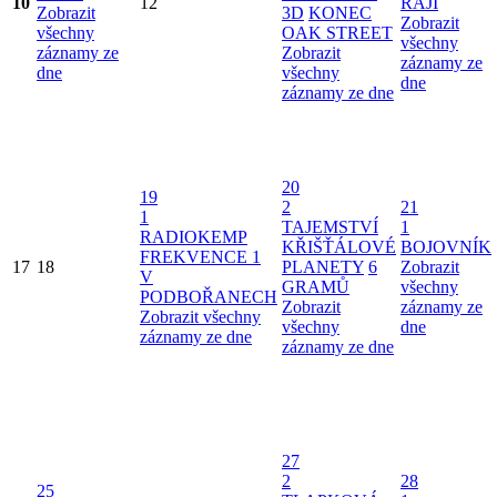
10
12
RÁJI
Zobrazit
3D
KONEC
Zobrazit
všechny
OAK STREET
všechny
záznamy ze
Zobrazit
záznamy ze
dne
všechny
dne
záznamy ze dne
20
19
2
21
1
TAJEMSTVÍ
1
RADIOKEMP
KŘIŠŤÁLOVÉ
BOJOVNÍK
FREKVENCE 1
17
18
PLANETY
6
Zobrazit
V
GRAMŮ
všechny
PODBOŘANECH
Zobrazit
záznamy ze
Zobrazit všechny
všechny
dne
záznamy ze dne
záznamy ze dne
27
2
28
25