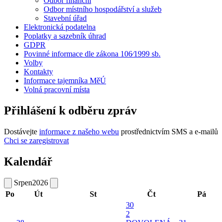
Odbor finanční
Odbor místního hospodářství a služeb
Stavební úřad
Elektronická podatelna
Poplatky a sazebník úhrad
GDPR
Povinné informace dle zákona 106⁄1999 sb.
Volby
Kontakty
Informace tajemníka MěÚ
Volná pracovní místa
Přihlášení k odběru zpráv
Dostávejte
informace z našeho webu
prostřednictvím SMS a e-mailů
Chci se zaregistrovat
Kalendář
Srpen
2026
Po
Út
St
Čt
Pá
30
2