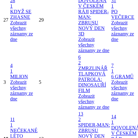
28
DOVOLENÁ
31
1
V ČESKÉM
1
KDYŽ SE
RÁJI
SPIDER-
PO
ZHASNE
MAN:
VEČERCE
27
29
Zobrazit
ZBRUSU
Zobrazit
všechny
NOVÝ DEN
všechny
záznamy ze
3D
záznamy ze
dne
Zobrazit
dne
všechny
záznamy ze dne
6
2
4
7
ZMRZLINÁŘ
1
1
TLAPKOVÁ
MILION
6 GRAMŮ
PATROLA:
3
Zobrazit
5
Zobrazit
DINOSAUŘÍ
všechny
všechny
FILM
záznamy ze
záznamy ze
Zobrazit
dne
dne
všechny
záznamy ze dne
13
14
11
2
1
1
SPIDER-MAN:
DOVOLEN
NEČEKANÉ
ZBRUSU
V ČESKÉM
LÉTO
NOVÝ DEN