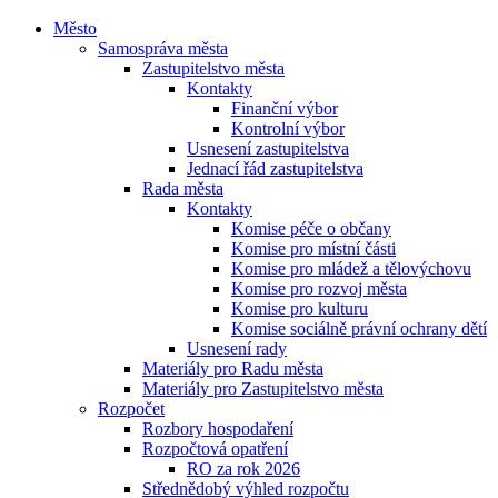
Město
Samospráva města
Zastupitelstvo města
Kontakty
Finanční výbor
Kontrolní výbor
Usnesení zastupitelstva
Jednací řád zastupitelstva
Rada města
Kontakty
Komise péče o občany
Komise pro místní části
Komise pro mládež a tělovýchovu
Komise pro rozvoj města
Komise pro kulturu
Komise sociálně právní ochrany dětí
Usnesení rady
Materiály pro Radu města
Materiály pro Zastupitelstvo města
Rozpočet
Rozbory hospodaření
Rozpočtová opatření
RO za rok 2026
Střednědobý výhled rozpočtu