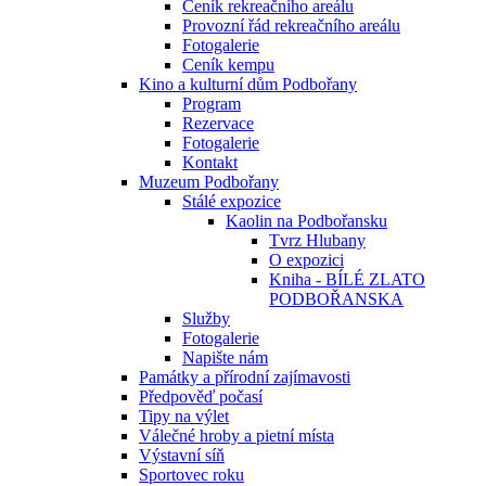
Ceník rekreačního areálu
Provozní řád rekreačního areálu
Fotogalerie
Ceník kempu
Kino a kulturní dům Podbořany
Program
Rezervace
Fotogalerie
Kontakt
Muzeum Podbořany
Stálé expozice
Kaolin na Podbořansku
Tvrz Hlubany
O expozici
Kniha - BÍLÉ ZLATO
PODBOŘANSKA
Služby
Fotogalerie
Napište nám
Památky a přírodní zajímavosti
Předpověď počasí
Tipy na výlet
Válečné hroby a pietní místa
Výstavní síň
Sportovec roku