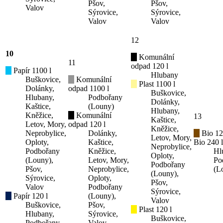
Pšov,
Pšov,
Valov
Sýrovice,
Sýrovice,
Valov
Valov
12
10
Komunální
11
odpad 120 l
Papír 1100 l
Hlubany
Buškovice,
Komunální
Plast 1100 l
Dolánky,
odpad 1100 l
Buškovice,
Hlubany,
Podbořany
Dolánky,
Kaštice,
(Louny)
Hlubany,
Kněžice,
Komunální
13
Kaštice,
Letov, Mory,
odpad 120 l
Kněžice,
Neprobylice,
Dolánky,
Bio 12
Letov, Mory,
Oploty,
Kaštice,
Bio 240 l
Neprobylice,
Podbořany
Kněžice,
Hl
Oploty,
(Louny),
Letov, Mory,
Po
Podbořany
Pšov,
Neprobylice,
(L
(Louny),
Sýrovice,
Oploty,
Pšov,
Valov
Podbořany
Sýrovice,
Papír 120 l
(Louny),
Valov
Buškovice,
Pšov,
Plast 120 l
Hlubany,
Sýrovice,
Buškovice,
Podbořany
Valov