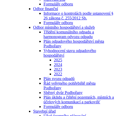
Formuláře odboru
Odbor finanční
Informace o kontrolách podle ustanovení §
26 zákona č. 255⁄2012 Sb.
Formuláře odboru
Odbor místního hospodářství a služeb
Třídění komunálního odpadu a
harmonogram odvozu odpadu
Plán odpadového hospodářství města
Podbořany
Vyhodnocení stavu odpadového
hospodářství
2025
2024
2023
2022
Plán svozu odpadů
Řád veřejného pohřebiště města
Podbořany
Sběrný dvůr Podbořany
Plán úklidu a čištění pozemních, místních a
účelových komunikací a parkovišť
Formuláře odboru
Stavební úřad
Úřad územního plánování