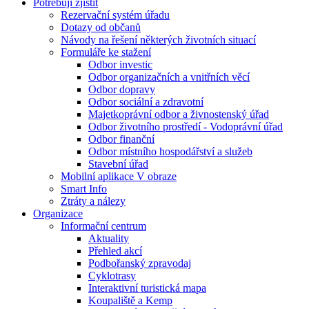
Potřebuji zjistit
Rezervační systém úřadu
Dotazy od občanů
Návody na řešení některých životních situací
Formuláře ke stažení
Odbor investic
Odbor organizačních a vnitřních věcí
Odbor dopravy
Odbor sociální a zdravotní
Majetkoprávní odbor a živnostenský úřad
Odbor životního prostředí - Vodoprávní úřad
Odbor finanční
Odbor místního hospodářství a služeb
Stavební úřad
Mobilní aplikace V obraze
Smart Info
Ztráty a nálezy
Organizace
Informační centrum
Aktuality
Přehled akcí
Podbořanský zpravodaj
Cyklotrasy
Interaktivní turistická mapa
Koupaliště a Kemp