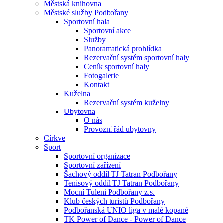
Městská knihovna
Městské služby Podbořany
Sportovní hala
Sportovní akce
Služby
Panoramatická prohlídka
Rezervační systém sportovní haly
Ceník sportovní haly
Fotogalerie
Kontakt
Kuželna
Rezervační systém kuželny
Ubytovna
O nás
Provozní řád ubytovny
Církve
Sport
Sportovní organizace
Sportovní zařízení
Šachový oddíl TJ Tatran Podbořany
Tenisový oddíl TJ Tatran Podbořany
Mocní Tuleni Podbořany z.s.
Klub českých turistů Podbořany
Podbořanská UNIO liga v malé kopané
TK Power of Dance - Power of Dance