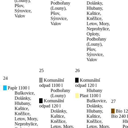
(Louny),
Podbořany
Dolánky,
Pšov,
(Louny),
Hlubany,
Sýrovice,
Pšov,
Kaštice,
Valov
Sýrovice,
Kněžice,
Valov
Letov, Mory,
Neprobylice,
Oploty,
Podbořany
(Louny),
Pšov,
Sýrovice,
Valov
25
26
24
Komunální
Komunální
odpad 1100 l
odpad 120 l
Papír 1100 l
Podbořany
Hlubany
Buškovice,
(Louny)
Plast 1100 l
Dolánky,
Komunální
Buškovice,
27
Hlubany,
odpad 120 l
Dolánky,
Kaštice,
Dolánky,
Hlubany,
Bio 12
Kněžice,
Kaštice,
Kaštice,
Bio 240 l
Letov, Mory,
Kněžice,
Kněžice,
Hl
Neprobylice,
Letov, Mory,
Letov, Mory,
Po