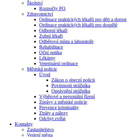
Školství
Rozpočty PO
Zdravotnictví
Ordinace praktických lékařů pro děti a dorost
Ordinace praktických lékařů pro dospělé
Odborní lékaři
Zubní lékaři
Odběrová místa a laboratoře
Rehabilitace
Oční optika
Lékárny
Veterinární ordinace
Městská policie
Úvod
Zákon o obecní policii
Povinnosti strážníka
Oprávnění strážníka
Výběrové a personální řízení
Zprávy z městské policie
Prevence kriminality
Ztráty a nálezy
Odchyt zvířat
Kontakty
Zastupitelstvo
Vedení města