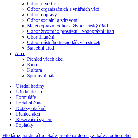
Odbor investic
Odbor organizačních a vnitřních věcí
Odbor dopravy
Odbor sociální a zdravotní
Majetkoprávní odbor a živnostenský úřad
Odbor životního prostředí - Vodoprávní úřad
Obor finanční
Odbor místního hospodářství a služeb
Stavební úřad
Akce
Přehled všech akcí
Kino
Kultura
Sportovní hala
Úřední hodiny
Úřední deska
Formuláře
Portál občana
Dotazy občanů
Přehled akcí
Rezervační systém
Poplatky
Hledáme praktického lékaře pro děti a dorost, zubaře a odborného