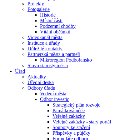
Projekty
Fotogalerie
Historie
Místní části
Podzemní chodby
Vítání občánků
Videokanál města
Instituce a úřady
Důležité kontakty
Partnerská města a partneři
Mikroregion Podbořansko
Slovo starosty města
Úřad
Aktuality
Úřední deska
Odbory úřadu
Vedení města
Odbor investic
Strategický plán rozvoje
Památková péče
Veřejné zakázky
Veřejné zakázky - starý portál
Soubory ke stažení
Příspěvky a půjčky
Formuláře odboru