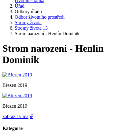
Úvodní stránka
Úřad
Odbory úřadu
Odbor životního prostředí
Stromy života
Stromy života 13
Strom narození - Henlín Dominik
Strom narození - Henlín
Dominik
Březen 2019
Březen 2019
zobrazit v mapě
Kategorie