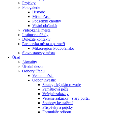
Projekty
Fotogalerie
Historie
Místní části
Podzemní chodby
Vítání občánků
Videokanál města
Instituce a úřady
Důležité kontakty
Partnerská města a partneři
Mikroregion Podbořansko
Slovo starosty města
Úřad
Aktuality
Úřední deska
Odbory úřadu
Vedení města
Odbor investic
Strategický plán rozvoje
Památková péče
Veřejné zakázky
Veřejné zakázky - starý portál
Soubory ke stažení
Příspěvky a půjčky
Formuláře odboru