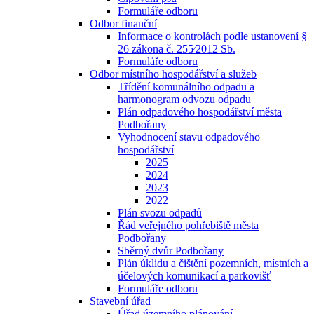
Formuláře odboru
Odbor finanční
Informace o kontrolách podle ustanovení §
26 zákona č. 255⁄2012 Sb.
Formuláře odboru
Odbor místního hospodářství a služeb
Třídění komunálního odpadu a
harmonogram odvozu odpadu
Plán odpadového hospodářství města
Podbořany
Vyhodnocení stavu odpadového
hospodářství
2025
2024
2023
2022
Plán svozu odpadů
Řád veřejného pohřebiště města
Podbořany
Sběrný dvůr Podbořany
Plán úklidu a čištění pozemních, místních a
účelových komunikací a parkovišť
Formuláře odboru
Stavební úřad
Úřad územního plánování