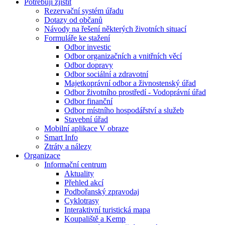
Potřebuji zjistit
Rezervační systém úřadu
Dotazy od občanů
Návody na řešení některých životních situací
Formuláře ke stažení
Odbor investic
Odbor organizačních a vnitřních věcí
Odbor dopravy
Odbor sociální a zdravotní
Majetkoprávní odbor a živnostenský úřad
Odbor životního prostředí - Vodoprávní úřad
Odbor finanční
Odbor místního hospodářství a služeb
Stavební úřad
Mobilní aplikace V obraze
Smart Info
Ztráty a nálezy
Organizace
Informační centrum
Aktuality
Přehled akcí
Podbořanský zpravodaj
Cyklotrasy
Interaktivní turistická mapa
Koupaliště a Kemp