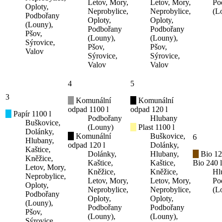
Letov, Mory,
Letov, Mory,
Po
Oploty,
Neprobylice,
Neprobylice,
(L
Podbořany
Oploty,
Oploty,
(Louny),
Podbořany
Podbořany
Pšov,
(Louny),
(Louny),
Sýrovice,
Pšov,
Pšov,
Valov
Sýrovice,
Sýrovice,
Valov
Valov
4
5
3
Komunální
Komunální
odpad 1100 l
odpad 120 l
Papír 1100 l
Podbořany
Hlubany
Buškovice,
(Louny)
Plast 1100 l
Dolánky,
Komunální
Buškovice,
6
Hlubany,
odpad 120 l
Dolánky,
Kaštice,
Dolánky,
Hlubany,
Bio 12
Kněžice,
Kaštice,
Kaštice,
Bio 240 l
Letov, Mory,
Kněžice,
Kněžice,
Hl
Neprobylice,
Letov, Mory,
Letov, Mory,
Po
Oploty,
Neprobylice,
Neprobylice,
(L
Podbořany
Oploty,
Oploty,
(Louny),
Podbořany
Podbořany
Pšov,
(Louny),
(Louny),
Sýrovice,