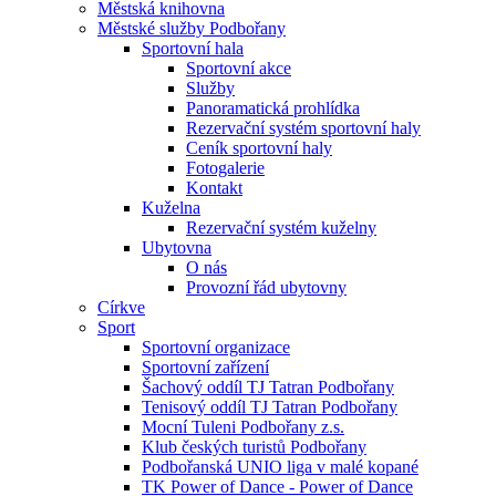
Městská knihovna
Městské služby Podbořany
Sportovní hala
Sportovní akce
Služby
Panoramatická prohlídka
Rezervační systém sportovní haly
Ceník sportovní haly
Fotogalerie
Kontakt
Kuželna
Rezervační systém kuželny
Ubytovna
O nás
Provozní řád ubytovny
Církve
Sport
Sportovní organizace
Sportovní zařízení
Šachový oddíl TJ Tatran Podbořany
Tenisový oddíl TJ Tatran Podbořany
Mocní Tuleni Podbořany z.s.
Klub českých turistů Podbořany
Podbořanská UNIO liga v malé kopané
TK Power of Dance - Power of Dance