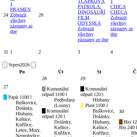
TLAPKOVÁ
1
1
PATROLA:
CHICA
PRAMEN
DINOSAUŘÍ
CHECA
24
Zobrazit
26
FILM
Zobrazit
všechny
ODYSSEA
všechny
záznamy ze
Zobrazit
záznamy ze
dne
všechny
dne
záznamy ze dne
31
1
2
3
4
Srpen
2026
Po
Út
St
Č
28
29
27
Komunální
Komunální
odpad 1100 l
odpad 120 l
Papír 1100 l
Podbořany
Hlubany
Buškovice,
(Louny)
Plast 1100 l
Dolánky,
Komunální
Buškovice,
30
Hlubany,
odpad 120 l
Dolánky,
Kaštice,
Dolánky,
Hlubany,
Bio 12
Kněžice,
Kaštice,
Kaštice,
Bio 240 l
Letov, Mory,
Kněžice,
Kněžice,
Hl
Neprobylice,