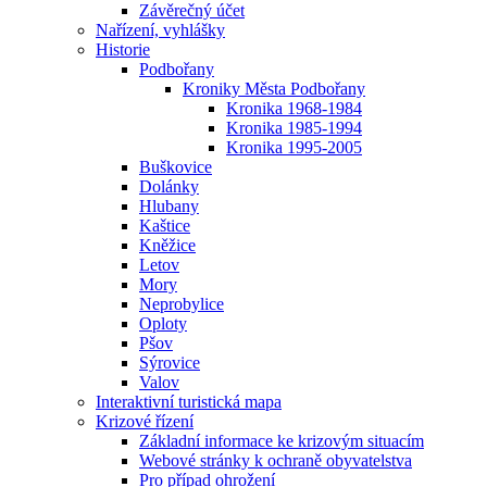
Závěrečný účet
Nařízení, vyhlášky
Historie
Podbořany
Kroniky Města Podbořany
Kronika 1968-1984
Kronika 1985-1994
Kronika 1995-2005
Buškovice
Dolánky
Hlubany
Kaštice
Kněžice
Letov
Mory
Neprobylice
Oploty
Pšov
Sýrovice
Valov
Interaktivní turistická mapa
Krizové řízení
Základní informace ke krizovým situacím
Webové stránky k ochraně obyvatelstva
Pro případ ohrožení