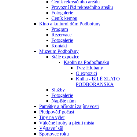
Ceník rekreačního areálu
Provozní řád rekreačního areálu
Fotogalerie
Ceník kempu
Kino a kulturní dům Podbořany
Program
Rezervace
Fotogalerie
Kontakt
Muzeum Podbořany
Stálé expozice
Kaolin na Podbořansku
Tvrz Hlubany
O expozici
Kniha - BÍLÉ ZLATO
PODBOŘANSKA
Služby
Fotogalerie
Napište nám
Památky a přírodní zajímavosti
Předpověď počasí
Tipy na výlet
Válečné hroby a pietní místa
Výstavní síň
Sportovec roku