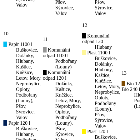
Pšov,
Pšov,
Valov
Sýrovice,
Sýrovice,
Valov
Valov
12
10
Komunální
11
odpad 120 l
Papír 1100 l
Hlubany
Buškovice,
Komunální
Plast 1100 l
Dolánky,
odpad 1100 l
Buškovice,
Hlubany,
Podbořany
Dolánky,
Kaštice,
(Louny)
Hlubany,
Kněžice,
Komunální
13
Kaštice,
Letov, Mory,
odpad 120 l
Kněžice,
Neprobylice,
Dolánky,
Bio 12
Letov, Mory,
Oploty,
Kaštice,
Bio 240 l
Neprobylice,
Podbořany
Kněžice,
Hl
Oploty,
(Louny),
Letov, Mory,
Po
Podbořany
Pšov,
Neprobylice,
(L
(Louny),
Sýrovice,
Oploty,
Pšov,
Valov
Podbořany
Sýrovice,
Papír 120 l
(Louny),
Valov
Buškovice,
Pšov,
Plast 120 l
Hlubany,
Sýrovice,
Buškovice,
Podbořany
Valov