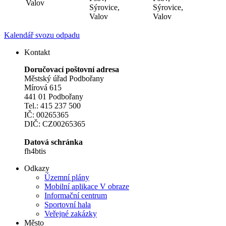
Valov
Sýrovice,
Sýrovice,
Valov
Valov
Kalendář svozu odpadu
Kontakt
Doručovací poštovní adresa
Městský úřad Podbořany
Mírová 615
441 01 Podbořany
Tel.: 415 237 500
IČ: 00265365
DIČ: CZ00265365
Datová schránka
fh4btis
Odkazy
Územní plány
Mobilní aplikace V obraze
Informační centrum
Sportovní hala
Veřejné zakázky
Město