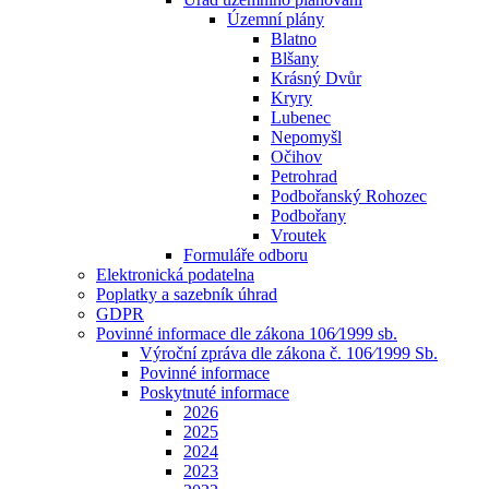
Územní plány
Blatno
Blšany
Krásný Dvůr
Kryry
Lubenec
Nepomyšl
Očihov
Petrohrad
Podbořanský Rohozec
Podbořany
Vroutek
Formuláře odboru
Elektronická podatelna
Poplatky a sazebník úhrad
GDPR
Povinné informace dle zákona 106⁄1999 sb.
Výroční zpráva dle zákona č. 106⁄1999 Sb.
Povinné informace
Poskytnuté informace
2026
2025
2024
2023