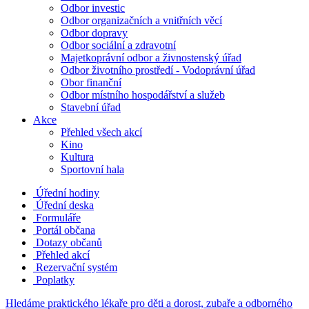
Odbor investic
Odbor organizačních a vnitřních věcí
Odbor dopravy
Odbor sociální a zdravotní
Majetkoprávní odbor a živnostenský úřad
Odbor životního prostředí - Vodoprávní úřad
Obor finanční
Odbor místního hospodářství a služeb
Stavební úřad
Akce
Přehled všech akcí
Kino
Kultura
Sportovní hala
Úřední hodiny
Úřední deska
Formuláře
Portál občana
Dotazy občanů
Přehled akcí
Rezervační systém
Poplatky
Hledáme praktického lékaře pro děti a dorost, zubaře a odborného