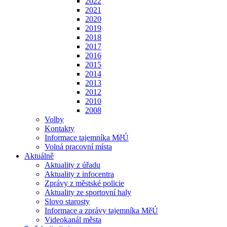
2022
2021
2020
2019
2018
2017
2016
2015
2014
2013
2012
2010
2008
Volby
Kontakty
Informace tajemníka MěÚ
Volná pracovní místa
Aktuálně
Aktuality z úřadu
Aktuality z infocentra
Zprávy z městské policie
Aktuality ze sportovní haly
Slovo starosty
Informace a zprávy tajemníka MěÚ
Videokanál města