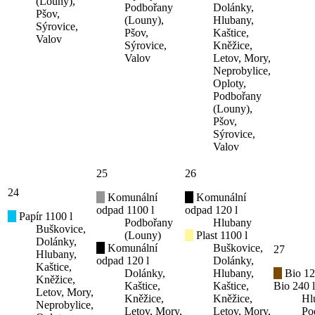
(Louny),
Podbořany
Dolánky,
Pšov,
(Louny),
Hlubany,
Sýrovice,
Pšov,
Kaštice,
Valov
Sýrovice,
Kněžice,
Valov
Letov, Mory,
Neprobylice,
Oploty,
Podbořany
(Louny),
Pšov,
Sýrovice,
Valov
25
26
24
Komunální
Komunální
odpad 1100 l
odpad 120 l
Papír 1100 l
Podbořany
Hlubany
Buškovice,
(Louny)
Plast 1100 l
Dolánky,
Komunální
Buškovice,
27
Hlubany,
odpad 120 l
Dolánky,
Kaštice,
Dolánky,
Hlubany,
Bio 12
Kněžice,
Kaštice,
Kaštice,
Bio 240 l
Letov, Mory,
Kněžice,
Kněžice,
Hl
Neprobylice,
Letov, Mory,
Letov, Mory,
Po