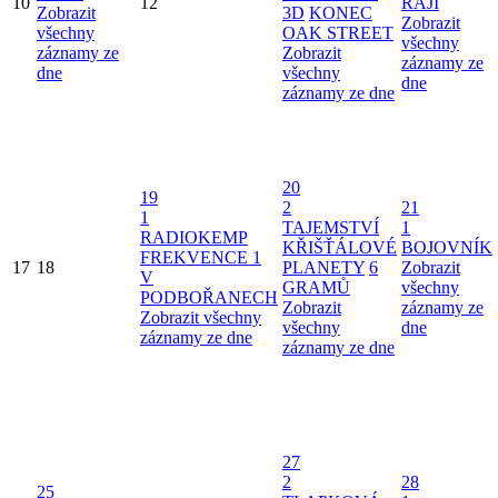
10
12
RÁJI
Zobrazit
3D
KONEC
Zobrazit
všechny
OAK STREET
všechny
záznamy ze
Zobrazit
záznamy ze
dne
všechny
dne
záznamy ze dne
20
19
2
21
1
TAJEMSTVÍ
1
RADIOKEMP
KŘIŠŤÁLOVÉ
BOJOVNÍK
FREKVENCE 1
17
18
PLANETY
6
Zobrazit
V
GRAMŮ
všechny
PODBOŘANECH
Zobrazit
záznamy ze
Zobrazit všechny
všechny
dne
záznamy ze dne
záznamy ze dne
27
2
28
25