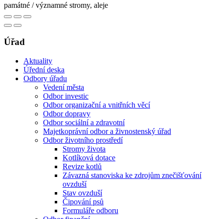
památné / významné stromy, aleje
Úřad
Aktuality
Úřední deska
Odbory úřadu
Vedení města
Odbor investic
Odbor organizační a vnitřních věcí
Odbor dopravy
Odbor sociální a zdravotní
Majetkoprávní odbor a živnostenský úřad
Odbor životního prostředí
Stromy života
Kotlíková dotace
Revize kotlů
Závazná stanoviska ke zdrojům znečišťování
ovzduší
Stav ovzduší
Čipování psů
Formuláře odboru