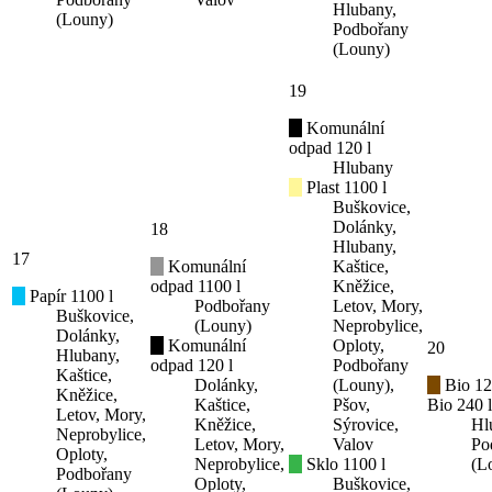
Hlubany,
(Louny)
Podbořany
(Louny)
19
Komunální
odpad 120 l
Hlubany
Plast 1100 l
Buškovice,
Dolánky,
18
Hlubany,
17
Komunální
Kaštice,
odpad 1100 l
Kněžice,
Papír 1100 l
Podbořany
Letov, Mory,
Buškovice,
(Louny)
Neprobylice,
Dolánky,
Komunální
Oploty,
20
Hlubany,
odpad 120 l
Podbořany
Kaštice,
Dolánky,
(Louny),
Bio 12
Kněžice,
Kaštice,
Pšov,
Bio 240 l
Letov, Mory,
Kněžice,
Sýrovice,
Hl
Neprobylice,
Letov, Mory,
Valov
Po
Oploty,
Neprobylice,
Sklo 1100 l
(L
Podbořany
Oploty,
Buškovice,