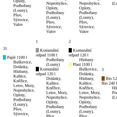
Oploty,
Neprobylice,
Neprobylice,
(L
Podbořany
Oploty,
Oploty,
(Louny),
Podbořany
Podbořany
Pšov,
(Louny),
(Louny),
Sýrovice,
Pšov,
Pšov,
Valov
Sýrovice,
Sýrovice,
Valov
Valov
1
2
31
Komunální
Komunální
odpad 1100 l
odpad 120 l
Papír 1100 l
Podbořany
Hlubany
Buškovice,
(Louny)
Plast 1100 l
Dolánky,
Komunální
Buškovice,
3
Hlubany,
odpad 120 l
Dolánky,
Kaštice,
Dolánky,
Hlubany,
Bio 12
Kněžice,
Kaštice,
Kaštice,
Bio 240 l
Letov, Mory,
Kněžice,
Kněžice,
Hl
Neprobylice,
Letov, Mory,
Letov, Mory,
Po
Oploty,
Neprobylice,
Neprobylice,
(L
Podbořany
Oploty,
Oploty,
(Louny),
Podbořany
Podbořany
Pšov,
(Louny),
(Louny),
Sýrovice,
Pšov,
Pšov,