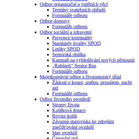
Odbor organizační a vnitřních věcí
Termíny svatebních obřadů
Formuláře odboru
Odbor dopravy
Formuláře odboru
Odbor sociální a zdravotní
Prevence kriminality
Standardy kvality SPOD
Letáky SPOD
Seniorská obálka
Kampaň na vyhledávání nových pěstounů
„Rubínek“ Senior Bus
Formuláře odboru
Majetkoprávní odbor a živnostenský úřad
Žádosti o koupi, směnu, pronájem, pacht
atd
Formuláře odboru
Odbor životního prostředí
Stromy života
Kotlíková dotace
Revize kotlů
Závazná stanoviska ke zdrojům
znečišťování ovzduší
Stav ovzduší
Čipování psů