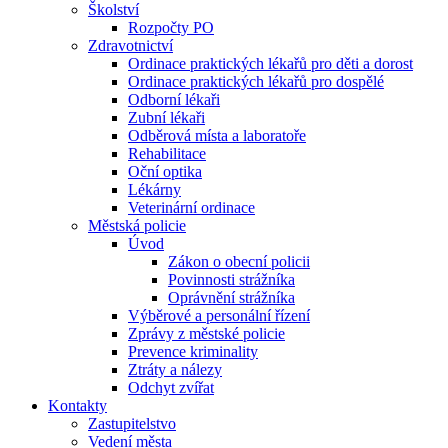
Školství
Rozpočty PO
Zdravotnictví
Ordinace praktických lékařů pro děti a dorost
Ordinace praktických lékařů pro dospělé
Odborní lékaři
Zubní lékaři
Odběrová místa a laboratoře
Rehabilitace
Oční optika
Lékárny
Veterinární ordinace
Městská policie
Úvod
Zákon o obecní policii
Povinnosti strážníka
Oprávnění strážníka
Výběrové a personální řízení
Zprávy z městské policie
Prevence kriminality
Ztráty a nálezy
Odchyt zvířat
Kontakty
Zastupitelstvo
Vedení města