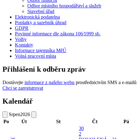
Odbor finanční
Odbor místního hospodářství a služeb
Stavební úřad
Elektronická podatelna
Poplatky a sazebník úhrad
GDPR
Povinné informace dle zákona 106⁄1999 sb.
Volby
Kontakty
Informace tajemníka MěÚ
Volná pracovní místa
Přihlášení k odběru zpráv
Dostávejte
informace z našeho webu
prostřednictvím SMS a e-mailů
Chci se zaregistrovat
Kalendář
Srpen
2026
Po
Út
St
Čt
Pá
30
2