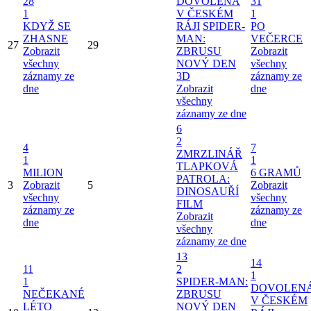
28
DOVOLENÁ
31
1
V ČESKÉM
1
KDYŽ SE
RÁJI
SPIDER-
PO
ZHASNE
MAN:
VEČERCE
27
29
Zobrazit
ZBRUSU
Zobrazit
všechny
NOVÝ DEN
všechny
záznamy ze
3D
záznamy ze
dne
Zobrazit
dne
všechny
záznamy ze dne
6
2
4
7
ZMRZLINÁŘ
1
1
TLAPKOVÁ
MILION
6 GRAMŮ
PATROLA:
3
Zobrazit
5
Zobrazit
DINOSAUŘÍ
všechny
všechny
FILM
záznamy ze
záznamy ze
Zobrazit
dne
dne
všechny
záznamy ze dne
13
14
11
2
1
1
SPIDER-MAN:
DOVOLEN
NEČEKANÉ
ZBRUSU
V ČESKÉM
LÉTO
NOVÝ DEN