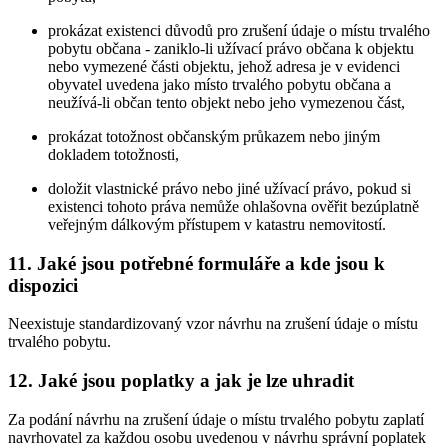
prokázat existenci důvodů pro zrušení údaje o místu trvalého
pobytu občana - zaniklo-li užívací právo občana k objektu
nebo vymezené části objektu, jehož adresa je v evidenci
obyvatel uvedena jako místo trvalého pobytu občana a
neužívá-li občan tento objekt nebo jeho vymezenou část,
prokázat totožnost občanským průkazem nebo jiným
dokladem totožnosti,
doložit vlastnické právo nebo jiné užívací právo, pokud si
existenci tohoto práva nemůže ohlašovna ověřit bezúplatně
veřejným dálkovým přístupem v katastru nemovitostí.
11. Jaké jsou potřebné formuláře a kde jsou k
dispozici
Neexistuje standardizovaný vzor návrhu na zrušení údaje o místu
trvalého pobytu.
12. Jaké jsou poplatky a jak je lze uhradit
Za podání návrhu na zrušení údaje o místu trvalého pobytu zaplatí
navrhovatel za každou osobu uvedenou v návrhu správní poplatek