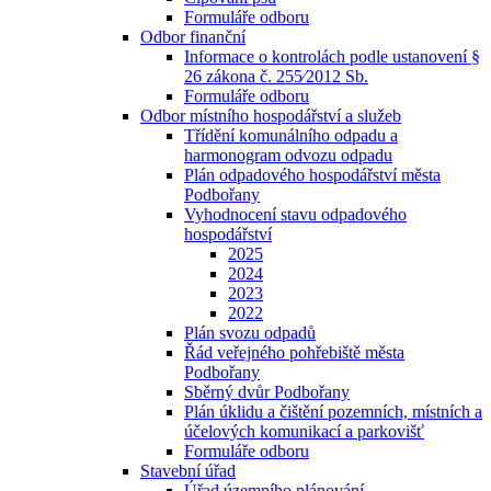
Formuláře odboru
Odbor finanční
Informace o kontrolách podle ustanovení §
26 zákona č. 255⁄2012 Sb.
Formuláře odboru
Odbor místního hospodářství a služeb
Třídění komunálního odpadu a
harmonogram odvozu odpadu
Plán odpadového hospodářství města
Podbořany
Vyhodnocení stavu odpadového
hospodářství
2025
2024
2023
2022
Plán svozu odpadů
Řád veřejného pohřebiště města
Podbořany
Sběrný dvůr Podbořany
Plán úklidu a čištění pozemních, místních a
účelových komunikací a parkovišť
Formuláře odboru
Stavební úřad
Úřad územního plánování