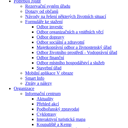
Potřebuji zjistit
Rezervační systém úřadu
Dotazy od občanů
Návody na řešení některých životních situací
Formuláře ke stažení
Odbor investic
Odbor organizačních a vnitřních věcí
Odbor dopravy
Odbor sociální a zdravotní
Majetkoprávní odbor a živnostenský úřad
Odbor životního prostředí - Vodoprávní úřad
Odbor finanční
Odbor místního hospodářství a služeb
Stavební úřad
Mobilní aplikace V obraze
Smart Info
Ztráty a nálezy
Organizace
Informační centrum
Aktuality
Přehled akcí
Podbořanský zpravodaj
Cyklotrasy
Interaktivní turistická mapa
Koupaliště a Kemp