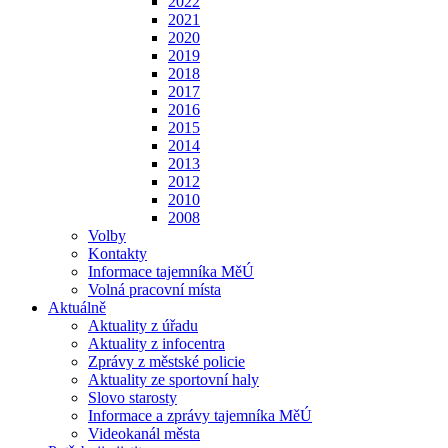
2022
2021
2020
2019
2018
2017
2016
2015
2014
2013
2012
2010
2008
Volby
Kontakty
Informace tajemníka MěÚ
Volná pracovní místa
Aktuálně
Aktuality z úřadu
Aktuality z infocentra
Zprávy z městské policie
Aktuality ze sportovní haly
Slovo starosty
Informace a zprávy tajemníka MěÚ
Videokanál města