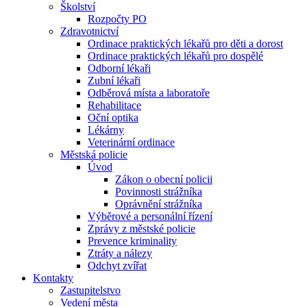
Školství
Rozpočty PO
Zdravotnictví
Ordinace praktických lékařů pro děti a dorost
Ordinace praktických lékařů pro dospělé
Odborní lékaři
Zubní lékaři
Odběrová místa a laboratoře
Rehabilitace
Oční optika
Lékárny
Veterinární ordinace
Městská policie
Úvod
Zákon o obecní policii
Povinnosti strážníka
Oprávnění strážníka
Výběrové a personální řízení
Zprávy z městské policie
Prevence kriminality
Ztráty a nálezy
Odchyt zvířat
Kontakty
Zastupitelstvo
Vedení města