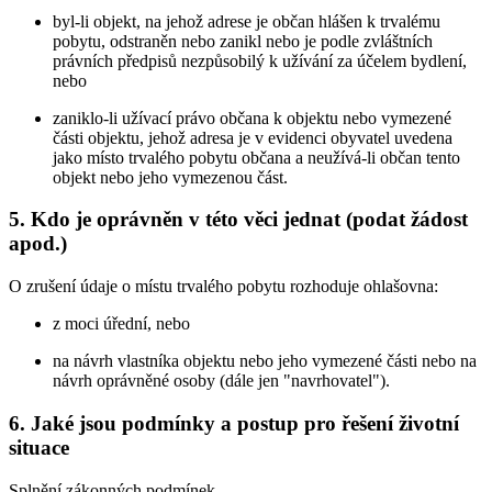
byl-li objekt, na jehož adrese je občan hlášen k trvalému
pobytu, odstraněn nebo zanikl nebo je podle zvláštních
právních předpisů nezpůsobilý k užívání za účelem bydlení,
nebo
zaniklo-li užívací právo občana k objektu nebo vymezené
části objektu, jehož adresa je v evidenci obyvatel uvedena
jako místo trvalého pobytu občana a neužívá-li občan tento
objekt nebo jeho vymezenou část.
5. Kdo je oprávněn v této věci jednat (podat žádost
apod.)
O zrušení údaje o místu trvalého pobytu rozhoduje ohlašovna:
z moci úřední, nebo
na návrh vlastníka objektu nebo jeho vymezené části nebo na
návrh oprávněné osoby (dále jen "navrhovatel").
6. Jaké jsou podmínky a postup pro řešení životní
situace
Splnění zákonných podmínek.