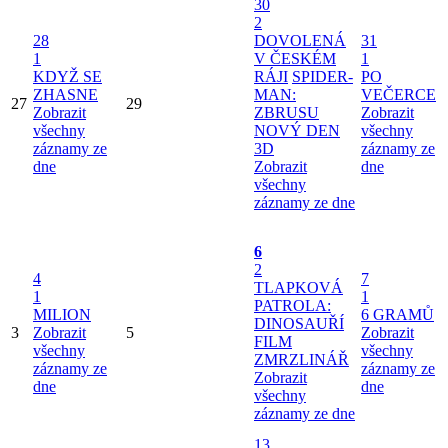
30
2
28
DOVOLENÁ
31
1
V ČESKÉM
1
KDYŽ SE
RÁJI
SPIDER-
PO
ZHASNE
MAN:
VEČERCE
27
29
Zobrazit
ZBRUSU
Zobrazit
všechny
NOVÝ DEN
všechny
záznamy ze
3D
záznamy ze
dne
Zobrazit
dne
všechny
záznamy ze dne
6
2
4
7
TLAPKOVÁ
1
1
PATROLA:
MILION
6 GRAMŮ
DINOSAUŘÍ
3
Zobrazit
5
Zobrazit
FILM
všechny
všechny
ZMRZLINÁŘ
záznamy ze
záznamy ze
Zobrazit
dne
dne
všechny
záznamy ze dne
13