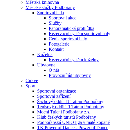
Městská knihovna
Městské služby Podbořany
Sportovní hala
Sportovní akce
Služby
Panoramatická prohlídka
Rezervační systém sportovní haly
Ceník sportovní haly
Fotogalerie
Kontakt
Kuželna
Rezervační systém kuželny
Ubytovna
O nás
Provozní řád ubytovny
Církve
Sport
Sportovní organizace
Sportovní zařízení
Šachový oddíl TJ Tatran Podbořany
Tenisový oddíl TJ Tatran Podbořany
Mocní Tuleni Podbořany z.s.
Klub českých turistů Podbořany
Podbořanská UNIO liga v malé kopané
TK Power of Dance - Power of Dance