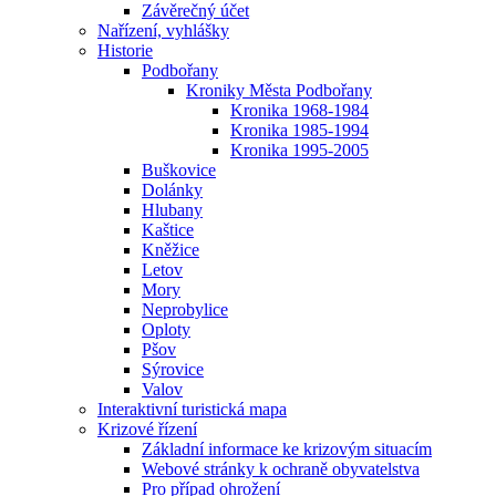
Závěrečný účet
Nařízení, vyhlášky
Historie
Podbořany
Kroniky Města Podbořany
Kronika 1968-1984
Kronika 1985-1994
Kronika 1995-2005
Buškovice
Dolánky
Hlubany
Kaštice
Kněžice
Letov
Mory
Neprobylice
Oploty
Pšov
Sýrovice
Valov
Interaktivní turistická mapa
Krizové řízení
Základní informace ke krizovým situacím
Webové stránky k ochraně obyvatelstva
Pro případ ohrožení