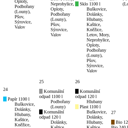
Oploty,
Neprobylice,
Sklo 1100 l
(L
Podbořany
Oploty,
Buškovice,
(Louny),
Podbořany
Dolánky,
Pšov,
(Louny),
Hlubany,
Sýrovice,
Pšov,
Kaštice,
Valov
Sýrovice,
Kněžice,
Valov
Letov, Mory,
Neprobylice,
Oploty,
Podbořany
(Louny),
Pšov,
Sýrovice,
Valov
25
26
24
Komunální
Komunální
odpad 1100 l
odpad 120 l
Papír 1100 l
Podbořany
Hlubany
Buškovice,
(Louny)
Plast 1100 l
Dolánky,
Komunální
Buškovice,
27
Hlubany,
odpad 120 l
Dolánky,
Kaštice,
Dolánky,
Hlubany,
Bio 12
Kněžice,
Kaštice,
Kaštice,
Bio 240 l