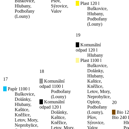
Buškovice,
Pšov,
Plast 120 l
Hlubany,
Sýrovice,
Buškovice,
Podbořany
Valov
Hlubany,
(Louny)
Podbořany
(Louny)
19
Komunální
odpad 120 l
Hlubany
Plast 1100 l
Buškovice,
Dolánky,
18
Hlubany,
17
Komunální
Kaštice,
odpad 1100 l
Kněžice,
Papír 1100 l
Podbořany
Letov, Mory,
Buškovice,
(Louny)
Neprobylice,
Dolánky,
Komunální
Oploty,
20
Hlubany,
odpad 120 l
Podbořany
Kaštice,
Dolánky,
(Louny),
Bio 12
Kněžice,
Kaštice,
Pšov,
Bio 240 l
Letov, Mory,
Kněžice,
Sýrovice,
Hl
Neprobylice,
Letov, Mory,
Valov
Po