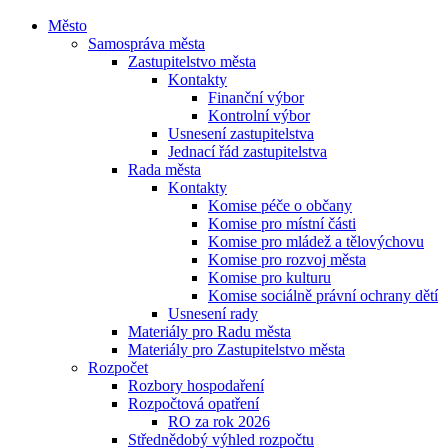
Město
Samospráva města
Zastupitelstvo města
Kontakty
Finanční výbor
Kontrolní výbor
Usnesení zastupitelstva
Jednací řád zastupitelstva
Rada města
Kontakty
Komise péče o občany
Komise pro místní části
Komise pro mládež a tělovýchovu
Komise pro rozvoj města
Komise pro kulturu
Komise sociálně právní ochrany dětí
Usnesení rady
Materiály pro Radu města
Materiály pro Zastupitelstvo města
Rozpočet
Rozbory hospodaření
Rozpočtová opatření
RO za rok 2026
Střednědobý výhled rozpočtu