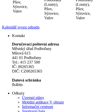
Pšov,
(Louny),
(Louny),
Sýrovice,
Pšov,
Pšov,
Valov
Sýrovice,
Sýrovice,
Valov
Valov
Kalendář svozu odpadu
Kontakt
Doručovací poštovní adresa
Městský úřad Podbořany
Mírová 615
441 01 Podbořany
Tel.: 415 237 500
IČ: 00265365
DIČ: CZ00265365
Datová schránka
fh4btis
Odkazy
Územní plány
Mobilní aplikace V obraze
Informační centrum
Sportovní hala