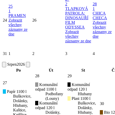
2
28
25
TLAPKOVÁ
1
1
PATROLA:
CHICA
PRAMEN
DINOSAUŘÍ
CHECA
24
Zobrazit
26
FILM
Zobrazit
všechny
ODYSSEA
všechny
záznamy ze
Zobrazit
záznamy ze
dne
všechny
dne
záznamy ze dne
31
1
2
3
4
Srpen
2026
Po
Út
St
Č
28
29
27
Komunální
Komunální
odpad 1100 l
odpad 120 l
Papír 1100 l
Podbořany
Hlubany
Buškovice,
(Louny)
Plast 1100 l
Dolánky,
Komunální
Buškovice,
30
Hlubany,
odpad 120 l
Dolánky,
Kaštice,
Dolánky,
Hlubany,
Bio 12
Kněžice,