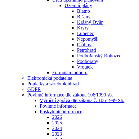
Územní plány
Blatno
Blšany
Krásný Dvůr
Kryry
Lubenec
Nepomyšl
Očihov
Petrohrad
Podbořanský Rohozec
Podbořany
Vroutek
Formuláře odboru
Elektronická podatelna
Poplatky a sazebník úhrad
GDPR
Povinné informace dle zákona 106⁄1999 sb.
Výroční zpráva dle zákona č. 106⁄1999 Sb.
Povinné informace
Poskytnuté informace
2026
2025
2024
2023