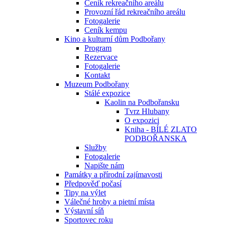
Ceník rekreačního areálu
Provozní řád rekreačního areálu
Fotogalerie
Ceník kempu
Kino a kulturní dům Podbořany
Program
Rezervace
Fotogalerie
Kontakt
Muzeum Podbořany
Stálé expozice
Kaolin na Podbořansku
Tvrz Hlubany
O expozici
Kniha - BÍLÉ ZLATO
PODBOŘANSKA
Služby
Fotogalerie
Napište nám
Památky a přírodní zajímavosti
Předpověď počasí
Tipy na výlet
Válečné hroby a pietní místa
Výstavní síň
Sportovec roku