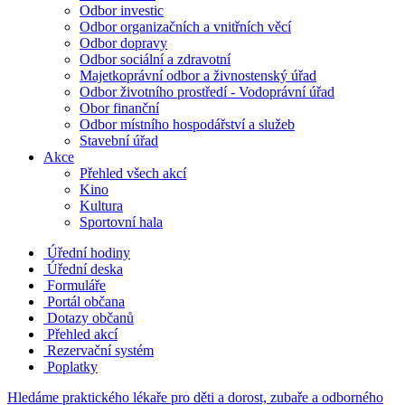
Odbor investic
Odbor organizačních a vnitřních věcí
Odbor dopravy
Odbor sociální a zdravotní
Majetkoprávní odbor a živnostenský úřad
Odbor životního prostředí - Vodoprávní úřad
Obor finanční
Odbor místního hospodářství a služeb
Stavební úřad
Akce
Přehled všech akcí
Kino
Kultura
Sportovní hala
Úřední hodiny
Úřední deska
Formuláře
Portál občana
Dotazy občanů
Přehled akcí
Rezervační systém
Poplatky
Hledáme praktického lékaře pro děti a dorost, zubaře a odborného