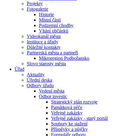
Projekty
Fotogalerie
Historie
Místní části
Podzemní chodby
Vítání občánků
Videokanál města
Instituce a úřady
Důležité kontakty
Partnerská města a partneři
Mikroregion Podbořansko
Slovo starosty města
Úřad
Aktuality
Úřední deska
Odbory úřadu
Vedení města
Odbor investic
Strategický plán rozvoje
Památková péče
Veřejné zakázky
Veřejné zakázky - starý portál
Soubory ke stažení
Příspěvky a půjčky
Formuláře odboru