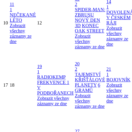
14
11
2
1
1
SPIDER-MAN:
DOVOLEN
NEČEKANÉ
ZBRUSU
V ČESKÉM
LÉTO
NOVÝ DEN
10
12
RÁJI
Zobrazit
3D
KONEC
Zobrazit
všechny
OAK STREET
všechny
záznamy ze
Zobrazit
záznamy ze
dne
všechny
dne
záznamy ze dne
20
19
2
21
1
TAJEMSTVÍ
1
RADIOKEMP
KŘIŠŤÁLOVÉ
BOJOVNÍK
FREKVENCE 1
17
18
PLANETY
6
Zobrazit
V
GRAMŮ
všechny
PODBOŘANECH
Zobrazit
záznamy ze
Zobrazit všechny
všechny
dne
záznamy ze dne
záznamy ze dne
27