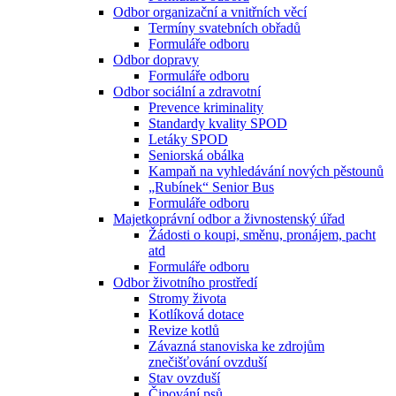
Odbor organizační a vnitřních věcí
Termíny svatebních obřadů
Formuláře odboru
Odbor dopravy
Formuláře odboru
Odbor sociální a zdravotní
Prevence kriminality
Standardy kvality SPOD
Letáky SPOD
Seniorská obálka
Kampaň na vyhledávání nových pěstounů
„Rubínek“ Senior Bus
Formuláře odboru
Majetkoprávní odbor a živnostenský úřad
Žádosti o koupi, směnu, pronájem, pacht
atd
Formuláře odboru
Odbor životního prostředí
Stromy života
Kotlíková dotace
Revize kotlů
Závazná stanoviska ke zdrojům
znečišťování ovzduší
Stav ovzduší
Čipování psů