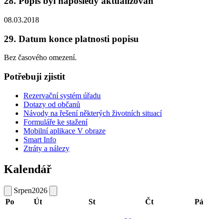
28. Popis byl naposledy aktualizován
08.03.2018
29. Datum konce platnosti popisu
Bez časového omezení.
Potřebuji zjistit
Rezervační systém úřadu
Dotazy od občanů
Návody na řešení některých životních situací
Formuláře ke stažení
Mobilní aplikace V obraze
Smart Info
Ztráty a nálezy
Kalendář
Srpen
2026
Po
Út
St
Čt
Pá