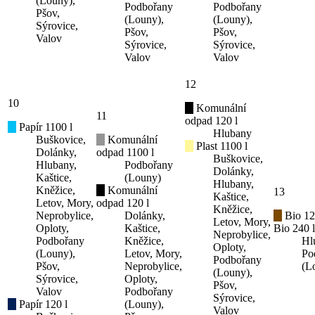
(Louny),
Podbořany
Podbořany
Pšov,
(Louny),
(Louny),
Sýrovice,
Pšov,
Pšov,
Valov
Sýrovice,
Sýrovice,
Valov
Valov
12
10
Komunální
11
odpad 120 l
Papír 1100 l
Hlubany
Buškovice,
Komunální
Plast 1100 l
Dolánky,
odpad 1100 l
Buškovice,
Hlubany,
Podbořany
Dolánky,
Kaštice,
(Louny)
Hlubany,
Kněžice,
Komunální
13
Kaštice,
Letov, Mory,
odpad 120 l
Kněžice,
Neprobylice,
Dolánky,
Bio 12
Letov, Mory,
Oploty,
Kaštice,
Bio 240 l
Neprobylice,
Podbořany
Kněžice,
Hl
Oploty,
(Louny),
Letov, Mory,
Po
Podbořany
Pšov,
Neprobylice,
(L
(Louny),
Sýrovice,
Oploty,
Pšov,
Valov
Podbořany
Sýrovice,
Papír 120 l
(Louny),
Valov