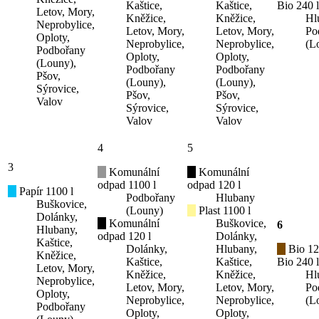
Kaštice,
Kaštice,
Bio 240 l
Letov, Mory,
Kněžice,
Kněžice,
Hl
Neprobylice,
Letov, Mory,
Letov, Mory,
Po
Oploty,
Neprobylice,
Neprobylice,
(L
Podbořany
Oploty,
Oploty,
(Louny),
Podbořany
Podbořany
Pšov,
(Louny),
(Louny),
Sýrovice,
Pšov,
Pšov,
Valov
Sýrovice,
Sýrovice,
Valov
Valov
4
5
3
Komunální
Komunální
odpad 1100 l
odpad 120 l
Papír 1100 l
Podbořany
Hlubany
Buškovice,
(Louny)
Plast 1100 l
Dolánky,
Komunální
Buškovice,
6
Hlubany,
odpad 120 l
Dolánky,
Kaštice,
Dolánky,
Hlubany,
Bio 12
Kněžice,
Kaštice,
Kaštice,
Bio 240 l
Letov, Mory,
Kněžice,
Kněžice,
Hl
Neprobylice,
Letov, Mory,
Letov, Mory,
Po
Oploty,
Neprobylice,
Neprobylice,
(L
Podbořany
Oploty,
Oploty,