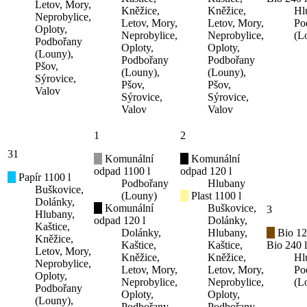
Letov, Mory,
Kněžice,
Kněžice,
Hl
Neprobylice,
Letov, Mory,
Letov, Mory,
Po
Oploty,
Neprobylice,
Neprobylice,
(L
Podbořany
Oploty,
Oploty,
(Louny),
Podbořany
Podbořany
Pšov,
(Louny),
(Louny),
Sýrovice,
Pšov,
Pšov,
Valov
Sýrovice,
Sýrovice,
Valov
Valov
1
2
31
Komunální
Komunální
odpad 1100 l
odpad 120 l
Papír 1100 l
Podbořany
Hlubany
Buškovice,
(Louny)
Plast 1100 l
Dolánky,
Komunální
Buškovice,
3
Hlubany,
odpad 120 l
Dolánky,
Kaštice,
Dolánky,
Hlubany,
Bio 12
Kněžice,
Kaštice,
Kaštice,
Bio 240 l
Letov, Mory,
Kněžice,
Kněžice,
Hl
Neprobylice,
Letov, Mory,
Letov, Mory,
Po
Oploty,
Neprobylice,
Neprobylice,
(L
Podbořany
Oploty,
Oploty,
(Louny),
Podbořany
Podbořany