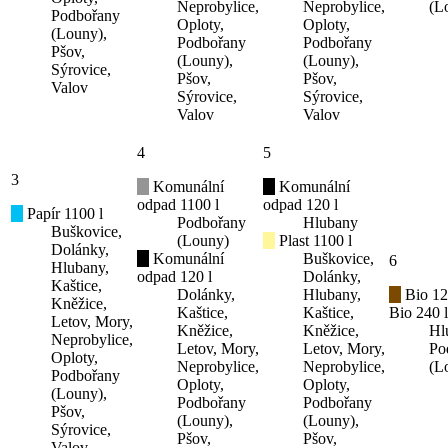
Neprobylice,
Neprobylice,
(L
Podbořany
Oploty,
Oploty,
(Louny),
Podbořany
Podbořany
Pšov,
(Louny),
(Louny),
Sýrovice,
Pšov,
Pšov,
Valov
Sýrovice,
Sýrovice,
Valov
Valov
4
5
3
Komunální
Komunální
odpad 1100 l
odpad 120 l
Papír 1100 l
Podbořany
Hlubany
Buškovice,
(Louny)
Plast 1100 l
Dolánky,
Komunální
Buškovice,
6
Hlubany,
odpad 120 l
Dolánky,
Kaštice,
Dolánky,
Hlubany,
Bio 12
Kněžice,
Kaštice,
Kaštice,
Bio 240 l
Letov, Mory,
Kněžice,
Kněžice,
Hl
Neprobylice,
Letov, Mory,
Letov, Mory,
Po
Oploty,
Neprobylice,
Neprobylice,
(L
Podbořany
Oploty,
Oploty,
(Louny),
Podbořany
Podbořany
Pšov,
(Louny),
(Louny),
Sýrovice,
Pšov,
Pšov,
Valov