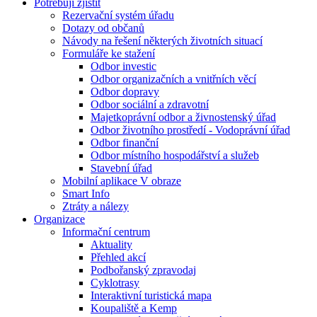
Potřebuji zjistit
Rezervační systém úřadu
Dotazy od občanů
Návody na řešení některých životních situací
Formuláře ke stažení
Odbor investic
Odbor organizačních a vnitřních věcí
Odbor dopravy
Odbor sociální a zdravotní
Majetkoprávní odbor a živnostenský úřad
Odbor životního prostředí - Vodoprávní úřad
Odbor finanční
Odbor místního hospodářství a služeb
Stavební úřad
Mobilní aplikace V obraze
Smart Info
Ztráty a nálezy
Organizace
Informační centrum
Aktuality
Přehled akcí
Podbořanský zpravodaj
Cyklotrasy
Interaktivní turistická mapa
Koupaliště a Kemp