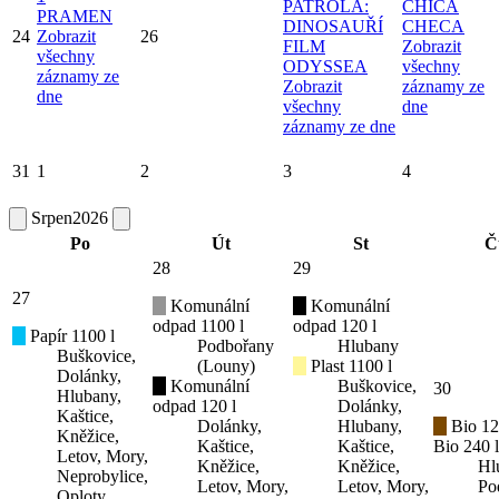
PATROLA:
CHICA
PRAMEN
DINOSAUŘÍ
CHECA
24
Zobrazit
26
FILM
Zobrazit
všechny
ODYSSEA
všechny
záznamy ze
Zobrazit
záznamy ze
dne
všechny
dne
záznamy ze dne
31
1
2
3
4
Srpen
2026
Po
Út
St
Č
28
29
27
Komunální
Komunální
odpad 1100 l
odpad 120 l
Papír 1100 l
Podbořany
Hlubany
Buškovice,
(Louny)
Plast 1100 l
Dolánky,
Komunální
Buškovice,
30
Hlubany,
odpad 120 l
Dolánky,
Kaštice,
Dolánky,
Hlubany,
Bio 12
Kněžice,
Kaštice,
Kaštice,
Bio 240 l
Letov, Mory,
Kněžice,
Kněžice,
Hl
Neprobylice,
Letov, Mory,
Letov, Mory,
Po
Oploty,