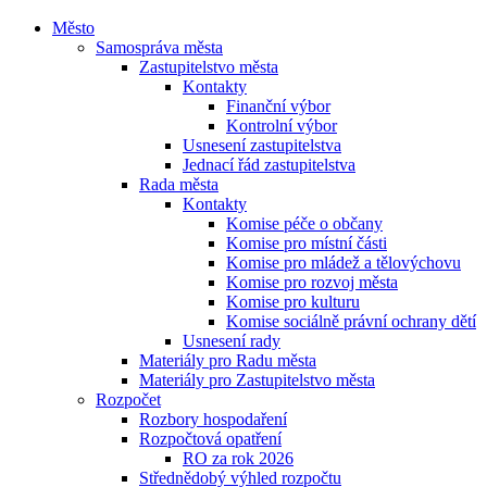
Město
Samospráva města
Zastupitelstvo města
Kontakty
Finanční výbor
Kontrolní výbor
Usnesení zastupitelstva
Jednací řád zastupitelstva
Rada města
Kontakty
Komise péče o občany
Komise pro místní části
Komise pro mládež a tělovýchovu
Komise pro rozvoj města
Komise pro kulturu
Komise sociálně právní ochrany dětí
Usnesení rady
Materiály pro Radu města
Materiály pro Zastupitelstvo města
Rozpočet
Rozbory hospodaření
Rozpočtová opatření
RO za rok 2026
Střednědobý výhled rozpočtu