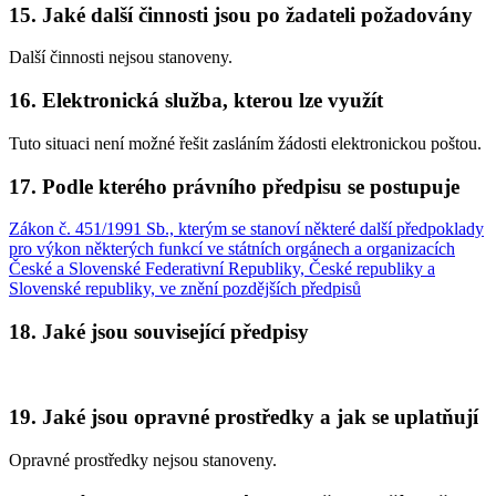
15. Jaké další činnosti jsou po žadateli požadovány
Další činnosti nejsou stanoveny.
16. Elektronická služba, kterou lze využít
Tuto situaci není možné řešit zasláním žádosti elektronickou poštou.
17. Podle kterého právního předpisu se postupuje
Zákon č. 451/1991 Sb., kterým se stanoví některé další předpoklady
pro výkon některých funkcí ve státních orgánech a organizacích
České a Slovenské Federativní Republiky, České republiky a
Slovenské republiky, ve znění pozdějších předpisů
18. Jaké jsou související předpisy
19. Jaké jsou opravné prostředky a jak se uplatňují
Opravné prostředky nejsou stanoveny.