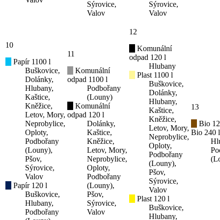
Sýrovice,
Sýrovice,
Valov
Valov
12
10
Komunální
11
odpad 120 l
Papír 1100 l
Hlubany
Buškovice,
Komunální
Plast 1100 l
Dolánky,
odpad 1100 l
Buškovice,
Hlubany,
Podbořany
Dolánky,
Kaštice,
(Louny)
Hlubany,
Kněžice,
Komunální
13
Kaštice,
Letov, Mory,
odpad 120 l
Kněžice,
Neprobylice,
Dolánky,
Bio 12
Letov, Mory,
Oploty,
Kaštice,
Bio 240 l
Neprobylice,
Podbořany
Kněžice,
Hl
Oploty,
(Louny),
Letov, Mory,
Po
Podbořany
Pšov,
Neprobylice,
(L
(Louny),
Sýrovice,
Oploty,
Pšov,
Valov
Podbořany
Sýrovice,
Papír 120 l
(Louny),
Valov
Buškovice,
Pšov,
Plast 120 l
Hlubany,
Sýrovice,
Buškovice,
Podbořany
Valov
Hlubany,