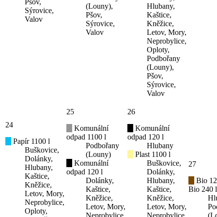
Pšov,
(Louny),
Hlubany,
Sýrovice,
Pšov,
Kaštice,
Valov
Sýrovice,
Kněžice,
Valov
Letov, Mory,
Neprobylice,
Oploty,
Podbořany
(Louny),
Pšov,
Sýrovice,
Valov
25
26
24
Komunální
Komunální
odpad 1100 l
odpad 120 l
Papír 1100 l
Podbořany
Hlubany
Buškovice,
(Louny)
Plast 1100 l
Dolánky,
Komunální
Buškovice,
27
Hlubany,
odpad 120 l
Dolánky,
Kaštice,
Dolánky,
Hlubany,
Bio 12
Kněžice,
Kaštice,
Kaštice,
Bio 240 l
Letov, Mory,
Kněžice,
Kněžice,
Hl
Neprobylice,
Letov, Mory,
Letov, Mory,
Po
Oploty,
Neprobylice,
Neprobylice,
(L