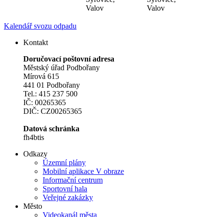
Valov
Valov
Kalendář svozu odpadu
Kontakt
Doručovací poštovní adresa
Městský úřad Podbořany
Mírová 615
441 01 Podbořany
Tel.: 415 237 500
IČ: 00265365
DIČ: CZ00265365
Datová schránka
fh4btis
Odkazy
Územní plány
Mobilní aplikace V obraze
Informační centrum
Sportovní hala
Veřejné zakázky
Město
Videokanál města