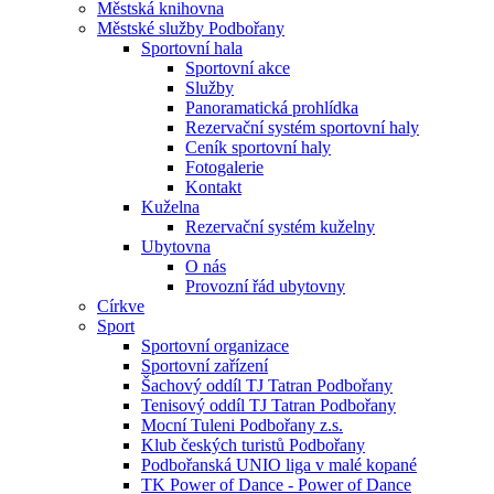
Městská knihovna
Městské služby Podbořany
Sportovní hala
Sportovní akce
Služby
Panoramatická prohlídka
Rezervační systém sportovní haly
Ceník sportovní haly
Fotogalerie
Kontakt
Kuželna
Rezervační systém kuželny
Ubytovna
O nás
Provozní řád ubytovny
Církve
Sport
Sportovní organizace
Sportovní zařízení
Šachový oddíl TJ Tatran Podbořany
Tenisový oddíl TJ Tatran Podbořany
Mocní Tuleni Podbořany z.s.
Klub českých turistů Podbořany
Podbořanská UNIO liga v malé kopané
TK Power of Dance - Power of Dance