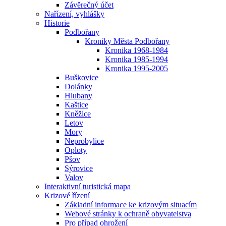
Závěrečný účet
Nařízení, vyhlášky
Historie
Podbořany
Kroniky Města Podbořany
Kronika 1968-1984
Kronika 1985-1994
Kronika 1995-2005
Buškovice
Dolánky
Hlubany
Kaštice
Kněžice
Letov
Mory
Neprobylice
Oploty
Pšov
Sýrovice
Valov
Interaktivní turistická mapa
Krizové řízení
Základní informace ke krizovým situacím
Webové stránky k ochraně obyvatelstva
Pro případ ohrožení