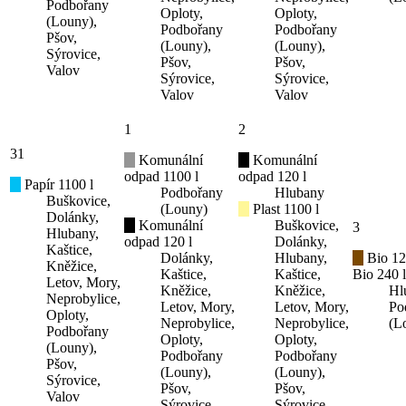
Podbořany
Oploty,
Oploty,
(Louny),
Podbořany
Podbořany
Pšov,
(Louny),
(Louny),
Sýrovice,
Pšov,
Pšov,
Valov
Sýrovice,
Sýrovice,
Valov
Valov
1
2
31
Komunální
Komunální
odpad 1100 l
odpad 120 l
Papír 1100 l
Podbořany
Hlubany
Buškovice,
(Louny)
Plast 1100 l
Dolánky,
Komunální
Buškovice,
3
Hlubany,
odpad 120 l
Dolánky,
Kaštice,
Dolánky,
Hlubany,
Bio 12
Kněžice,
Kaštice,
Kaštice,
Bio 240 l
Letov, Mory,
Kněžice,
Kněžice,
Hl
Neprobylice,
Letov, Mory,
Letov, Mory,
Po
Oploty,
Neprobylice,
Neprobylice,
(L
Podbořany
Oploty,
Oploty,
(Louny),
Podbořany
Podbořany
Pšov,
(Louny),
(Louny),
Sýrovice,
Pšov,
Pšov,
Valov
Sýrovice,
Sýrovice,