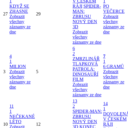
1
V ČESKÉM
1
KDYŽ SE
RÁJI
SPIDER-
PO
ZHASNE
MAN:
VEČERCE
27
29
Zobrazit
ZBRUSU
Zobrazit
všechny
NOVÝ DEN
všechny
záznamy ze
3D
záznamy ze
dne
Zobrazit
dne
všechny
záznamy ze dne
6
2
4
7
ZMRZLINÁŘ
1
1
TLAPKOVÁ
MILION
6 GRAMŮ
PATROLA:
3
Zobrazit
5
Zobrazit
DINOSAUŘÍ
všechny
všechny
FILM
záznamy ze
záznamy ze
Zobrazit
dne
dne
všechny
záznamy ze dne
13
14
11
2
1
1
SPIDER-MAN:
DOVOLEN
NEČEKANÉ
ZBRUSU
V ČESKÉM
LÉTO
NOVÝ DEN
10
12
RÁJI
Zobrazit
3D
KONEC