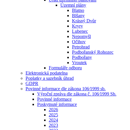
Územní plány
Blatno
Blšany
Krásný Dvůr
Kryry
Lubenec
Nepomyšl
Očihov
Petrohrad
Podbořanský Rohozec
Podbořany
Vroutek
Formuláře odboru
Elektronická podatelna
Poplatky a sazebník úhrad
GDPR
Povinné informace dle zákona 106⁄1999 sb.
Výroční zpráva dle zákona č. 106⁄1999 Sb.
Povinné informace
Poskytnuté informace
2026
2025
2024
2023