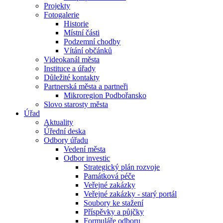
Projekty
Fotogalerie
Historie
Místní části
Podzemní chodby
Vítání občánků
Videokanál města
Instituce a úřady
Důležité kontakty
Partnerská města a partneři
Mikroregion Podbořansko
Slovo starosty města
Úřad
Aktuality
Úřední deska
Odbory úřadu
Vedení města
Odbor investic
Strategický plán rozvoje
Památková péče
Veřejné zakázky
Veřejné zakázky - starý portál
Soubory ke stažení
Příspěvky a půjčky
Formuláře odboru