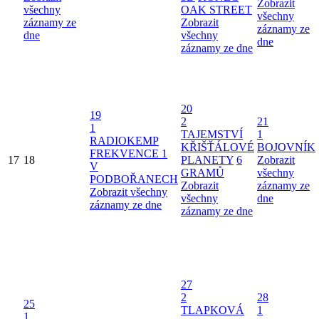
Zobrazit
všechny
OAK STREET
všechny
záznamy ze
Zobrazit
záznamy ze
dne
všechny
dne
záznamy ze dne
20
19
2
21
1
TAJEMSTVÍ
1
RADIOKEMP
KŘIŠŤÁLOVÉ
BOJOVNÍK
FREKVENCE 1
17
18
PLANETY
6
Zobrazit
V
GRAMŮ
všechny
PODBOŘANECH
Zobrazit
záznamy ze
Zobrazit všechny
všechny
dne
záznamy ze dne
záznamy ze dne
27
2
28
25
TLAPKOVÁ
1
1