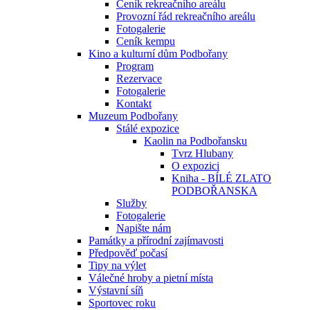
Ceník rekreačního areálu
Provozní řád rekreačního areálu
Fotogalerie
Ceník kempu
Kino a kulturní dům Podbořany
Program
Rezervace
Fotogalerie
Kontakt
Muzeum Podbořany
Stálé expozice
Kaolin na Podbořansku
Tvrz Hlubany
O expozici
Kniha - BÍLÉ ZLATO
PODBOŘANSKA
Služby
Fotogalerie
Napište nám
Památky a přírodní zajímavosti
Předpověď počasí
Tipy na výlet
Válečné hroby a pietní místa
Výstavní síň
Sportovec roku