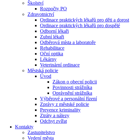
Školství
Rozpočty PO
Zdravotnictví
Ordinace praktických lékařů pro děti a dorost
Ordinace praktických lékařů pro dospělé
Odborní lékaři
Zubní lékaři
Odběrová místa a laboratoře
Rehabilitace
Oční optika
Lékárny
Veterinární ordinace
Městská policie
Úvod
Zákon o obecní policii
Povinnosti strážníka
Oprávnění strážníka
Výběrové a personální řízení
Zprávy z městské policie
Prevence kriminality
Ztráty a nálezy
Odchyt zvířat
Kontakty
Zastupitelstvo
Vedení města