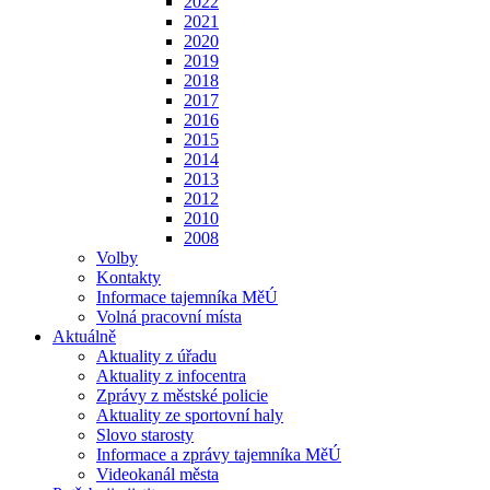
2022
2021
2020
2019
2018
2017
2016
2015
2014
2013
2012
2010
2008
Volby
Kontakty
Informace tajemníka MěÚ
Volná pracovní místa
Aktuálně
Aktuality z úřadu
Aktuality z infocentra
Zprávy z městské policie
Aktuality ze sportovní haly
Slovo starosty
Informace a zprávy tajemníka MěÚ
Videokanál města