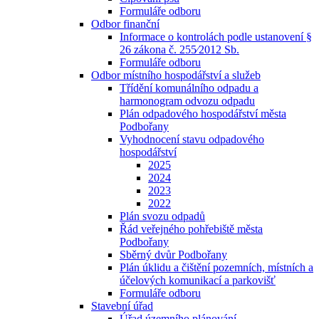
Formuláře odboru
Odbor finanční
Informace o kontrolách podle ustanovení §
26 zákona č. 255⁄2012 Sb.
Formuláře odboru
Odbor místního hospodářství a služeb
Třídění komunálního odpadu a
harmonogram odvozu odpadu
Plán odpadového hospodářství města
Podbořany
Vyhodnocení stavu odpadového
hospodářství
2025
2024
2023
2022
Plán svozu odpadů
Řád veřejného pohřebiště města
Podbořany
Sběrný dvůr Podbořany
Plán úklidu a čištění pozemních, místních a
účelových komunikací a parkovišť
Formuláře odboru
Stavební úřad
Úřad územního plánování