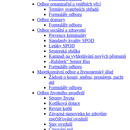
Odbor organizační a vnitřních věcí
Termíny svatebních obřadů
Formuláře odboru
Odbor dopravy
Formuláře odboru
Odbor sociální a zdravotní
Prevence kriminality
Standardy kvality SPOD
Letáky SPOD
Seniorská obálka
Kampaň na vyhledávání nových pěstounů
„Rubínek“ Senior Bus
Formuláře odboru
Majetkoprávní odbor a živnostenský úřad
Žádosti o koupi, směnu, pronájem, pacht
atd
Formuláře odboru
Odbor životního prostředí
Stromy života
Kotlíková dotace
Revize kotlů
Závazná stanoviska ke zdrojům
znečišťování ovzduší
Stav ovzduší
Čipování psů