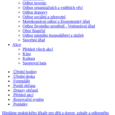
Odbor investic
Odbor organizačních a vnitřních věcí
Odbor dopravy
Odbor sociální a zdravotní
Majetkoprávní odbor a živnostenský úřad
Odbor životního prostředí - Vodoprávní úřad
Obor finanční
Odbor místního hospodářství a služeb
Stavební úřad
Akce
Přehled všech akcí
Kino
Kultura
Sportovní hala
Úřední hodiny
Úřední deska
Formuláře
Portál občana
Dotazy občanů
Přehled akcí
Rezervační systém
Poplatky
Hledáme praktického lékaře pro děti a dorost, zubaře a odborného