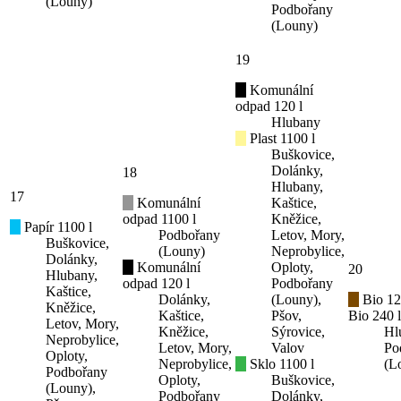
(Louny)
Podbořany
(Louny)
19
Komunální
odpad 120 l
Hlubany
Plast 1100 l
Buškovice,
Dolánky,
18
Hlubany,
17
Komunální
Kaštice,
odpad 1100 l
Kněžice,
Papír 1100 l
Podbořany
Letov, Mory,
Buškovice,
(Louny)
Neprobylice,
Dolánky,
Komunální
Oploty,
20
Hlubany,
odpad 120 l
Podbořany
Kaštice,
Dolánky,
(Louny),
Bio 12
Kněžice,
Kaštice,
Pšov,
Bio 240 l
Letov, Mory,
Kněžice,
Sýrovice,
Hl
Neprobylice,
Letov, Mory,
Valov
Po
Oploty,
Neprobylice,
Sklo 1100 l
(L
Podbořany
Oploty,
Buškovice,
(Louny),
Podbořany
Dolánky,