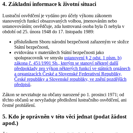
4. Základní informace k životní situaci
Lustrační osvědčení je vydáno
pro účely výkonu zákonem
stanovených funkcí
obsazovaných volbou, jmenováním nebo
ustanovováním; osvědčuje, zda lustrovaná osoba byla či nebyla v
období od 25. února 1948 do 17. listopadu 1989:
příslušníkem Sboru národní bezpečnosti zařazeným ve složce
Státní bezpečnosti,
evidována v materiálech Státní bezpečnosti jako
spolupracovník ve smyslu
ustanovení § 2 odst. 1 písm. b)
zákona č. 451/1991 Sb., kterým se stanoví některé další
předpoklady pro výkon některých funkcí ve státních orgánech
a organizacích České a Slovenské Federativní Republiky,
České republiky a Slovenské republiky, ve znění pozdějších
předpisů
.
Zákon se
nevztahuje na občany narozené po 1. prosinci 1971
; od
těchto občanů se nevyžaduje předložení lustračního osvědčení, ani
čestné prohlášení.
5. Kdo je oprávněn v této věci jednat (podat žádost
apod.)