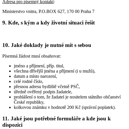
Adresa pro písemný kontakt
:
Ministerstvo vnitra, P.O.BOX 627, 170 00 Praha 7
9. Kde, s kým a kdy životní situaci řešit
10. Jaké doklady je nutné mít s sebou
Písemná žádost musí obsahovat:
jméno a příjmení, příp. titul,
všechna dřívější jména a příjmení (i u mužů),
datum a místo narození,
celé rodné číslo,
přesnou adresu bydliště včetně PSČ,
úředně ověřený podpis žadatele,
prohlášení o tom, že žadatel je nositelem státního občanství
České republiky,
kolkovou známku v hodnotě 200 Kč (správní poplatek).
11. Jaké jsou potřebné formuláře a kde jsou k
dispozici