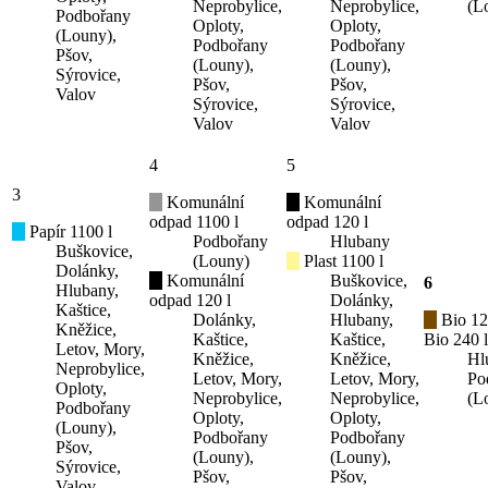
Neprobylice,
Neprobylice,
(L
Podbořany
Oploty,
Oploty,
(Louny),
Podbořany
Podbořany
Pšov,
(Louny),
(Louny),
Sýrovice,
Pšov,
Pšov,
Valov
Sýrovice,
Sýrovice,
Valov
Valov
4
5
3
Komunální
Komunální
odpad 1100 l
odpad 120 l
Papír 1100 l
Podbořany
Hlubany
Buškovice,
(Louny)
Plast 1100 l
Dolánky,
Komunální
Buškovice,
6
Hlubany,
odpad 120 l
Dolánky,
Kaštice,
Dolánky,
Hlubany,
Bio 12
Kněžice,
Kaštice,
Kaštice,
Bio 240 l
Letov, Mory,
Kněžice,
Kněžice,
Hl
Neprobylice,
Letov, Mory,
Letov, Mory,
Po
Oploty,
Neprobylice,
Neprobylice,
(L
Podbořany
Oploty,
Oploty,
(Louny),
Podbořany
Podbořany
Pšov,
(Louny),
(Louny),
Sýrovice,
Pšov,
Pšov,
Valov