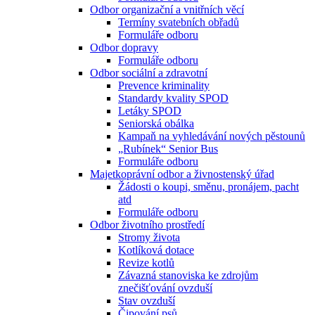
Odbor organizační a vnitřních věcí
Termíny svatebních obřadů
Formuláře odboru
Odbor dopravy
Formuláře odboru
Odbor sociální a zdravotní
Prevence kriminality
Standardy kvality SPOD
Letáky SPOD
Seniorská obálka
Kampaň na vyhledávání nových pěstounů
„Rubínek“ Senior Bus
Formuláře odboru
Majetkoprávní odbor a živnostenský úřad
Žádosti o koupi, směnu, pronájem, pacht
atd
Formuláře odboru
Odbor životního prostředí
Stromy života
Kotlíková dotace
Revize kotlů
Závazná stanoviska ke zdrojům
znečišťování ovzduší
Stav ovzduší
Čipování psů