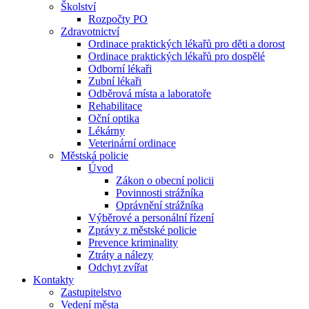
Školství
Rozpočty PO
Zdravotnictví
Ordinace praktických lékařů pro děti a dorost
Ordinace praktických lékařů pro dospělé
Odborní lékaři
Zubní lékaři
Odběrová místa a laboratoře
Rehabilitace
Oční optika
Lékárny
Veterinární ordinace
Městská policie
Úvod
Zákon o obecní policii
Povinnosti strážníka
Oprávnění strážníka
Výběrové a personální řízení
Zprávy z městské policie
Prevence kriminality
Ztráty a nálezy
Odchyt zvířat
Kontakty
Zastupitelstvo
Vedení města