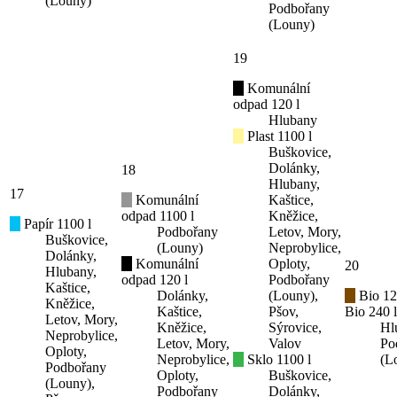
(Louny)
Podbořany
(Louny)
19
Komunální
odpad 120 l
Hlubany
Plast 1100 l
Buškovice,
Dolánky,
18
Hlubany,
17
Komunální
Kaštice,
odpad 1100 l
Kněžice,
Papír 1100 l
Podbořany
Letov, Mory,
Buškovice,
(Louny)
Neprobylice,
Dolánky,
Komunální
Oploty,
20
Hlubany,
odpad 120 l
Podbořany
Kaštice,
Dolánky,
(Louny),
Bio 12
Kněžice,
Kaštice,
Pšov,
Bio 240 l
Letov, Mory,
Kněžice,
Sýrovice,
Hl
Neprobylice,
Letov, Mory,
Valov
Po
Oploty,
Neprobylice,
Sklo 1100 l
(L
Podbořany
Oploty,
Buškovice,
(Louny),
Podbořany
Dolánky,