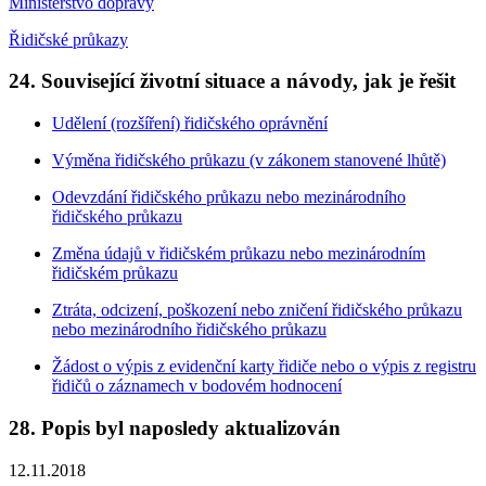
Ministerstvo dopravy
Řidičské průkazy
24. Související životní situace a návody, jak je řešit
Udělení (rozšíření) řidičského oprávnění
Výměna řidičského průkazu (v zákonem stanovené lhůtě)
Odevzdání řidičského průkazu nebo mezinárodního
řidičského průkazu
Změna údajů v řidičském průkazu nebo mezinárodním
řidičském průkazu
Ztráta, odcizení, poškození nebo zničení řidičského průkazu
nebo mezinárodního řidičského průkazu
Žádost o výpis z evidenční karty řidiče nebo o výpis z registru
řidičů o záznamech v bodovém hodnocení
28. Popis byl naposledy aktualizován
12.11.2018