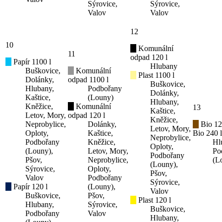
Sýrovice,
Sýrovice,
Valov
Valov
12
10
Komunální
11
odpad 120 l
Papír 1100 l
Hlubany
Buškovice,
Komunální
Plast 1100 l
Dolánky,
odpad 1100 l
Buškovice,
Hlubany,
Podbořany
Dolánky,
Kaštice,
(Louny)
Hlubany,
Kněžice,
Komunální
13
Kaštice,
Letov, Mory,
odpad 120 l
Kněžice,
Neprobylice,
Dolánky,
Bio 12
Letov, Mory,
Oploty,
Kaštice,
Bio 240 l
Neprobylice,
Podbořany
Kněžice,
Hl
Oploty,
(Louny),
Letov, Mory,
Po
Podbořany
Pšov,
Neprobylice,
(L
(Louny),
Sýrovice,
Oploty,
Pšov,
Valov
Podbořany
Sýrovice,
Papír 120 l
(Louny),
Valov
Buškovice,
Pšov,
Plast 120 l
Hlubany,
Sýrovice,
Buškovice,
Podbořany
Valov
Hlubany,