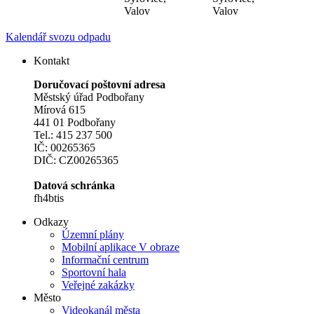
Valov
Valov
Kalendář svozu odpadu
Kontakt
Doručovací poštovní adresa
Městský úřad Podbořany
Mírová 615
441 01 Podbořany
Tel.: 415 237 500
IČ: 00265365
DIČ: CZ00265365
Datová schránka
fh4btis
Odkazy
Územní plány
Mobilní aplikace V obraze
Informační centrum
Sportovní hala
Veřejné zakázky
Město
Videokanál města