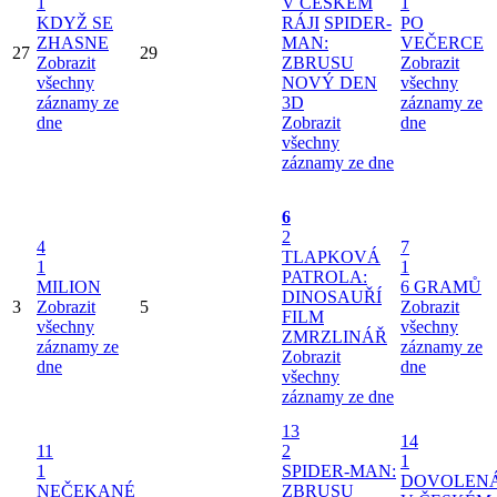
1
V ČESKÉM
1
KDYŽ SE
RÁJI
SPIDER-
PO
ZHASNE
MAN:
VEČERCE
27
29
Zobrazit
ZBRUSU
Zobrazit
všechny
NOVÝ DEN
všechny
záznamy ze
3D
záznamy ze
dne
Zobrazit
dne
všechny
záznamy ze dne
6
2
4
7
TLAPKOVÁ
1
1
PATROLA:
MILION
6 GRAMŮ
DINOSAUŘÍ
3
Zobrazit
5
Zobrazit
FILM
všechny
všechny
ZMRZLINÁŘ
záznamy ze
záznamy ze
Zobrazit
dne
dne
všechny
záznamy ze dne
13
14
11
2
1
1
SPIDER-MAN:
DOVOLEN
NEČEKANÉ
ZBRUSU