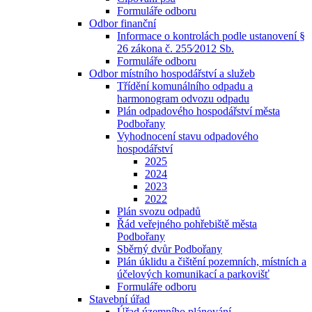
Formuláře odboru
Odbor finanční
Informace o kontrolách podle ustanovení §
26 zákona č. 255⁄2012 Sb.
Formuláře odboru
Odbor místního hospodářství a služeb
Třídění komunálního odpadu a
harmonogram odvozu odpadu
Plán odpadového hospodářství města
Podbořany
Vyhodnocení stavu odpadového
hospodářství
2025
2024
2023
2022
Plán svozu odpadů
Řád veřejného pohřebiště města
Podbořany
Sběrný dvůr Podbořany
Plán úklidu a čištění pozemních, místních a
účelových komunikací a parkovišť
Formuláře odboru
Stavební úřad
Úřad územního plánování