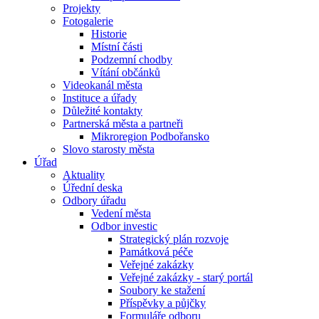
Projekty
Fotogalerie
Historie
Místní části
Podzemní chodby
Vítání občánků
Videokanál města
Instituce a úřady
Důležité kontakty
Partnerská města a partneři
Mikroregion Podbořansko
Slovo starosty města
Úřad
Aktuality
Úřední deska
Odbory úřadu
Vedení města
Odbor investic
Strategický plán rozvoje
Památková péče
Veřejné zakázky
Veřejné zakázky - starý portál
Soubory ke stažení
Příspěvky a půjčky
Formuláře odboru