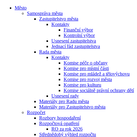
Město
Samospráva města
Zastupitelstvo města
Kontakty
Finanční výbor
Kontrolní výbor
Usnesení zastupitelstva
Jednací řád zastupitelstva
Rada města
Kontakty
Komise péče o občany
Komise pro místní části
Komise pro mládež a tělovýchovu
Komise pro rozvoj města
Komise pro kulturu
Komise sociálně právní ochrany dětí
Usnesení rady
Materiály pro Radu města
Materiály pro Zastupitelstvo města
Rozpočet
Rozbory hospodaření
Rozpočtová opatření
RO za rok 2026
Střednědobý výhled rozpočtu