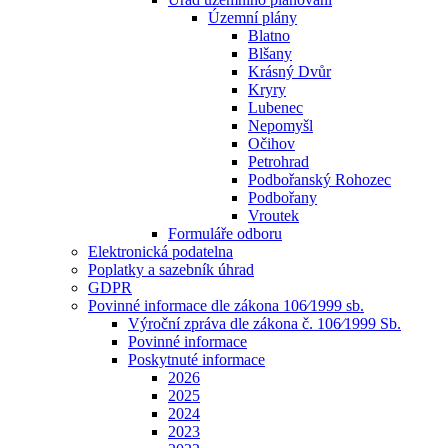
Územní plány
Blatno
Blšany
Krásný Dvůr
Kryry
Lubenec
Nepomyšl
Očihov
Petrohrad
Podbořanský Rohozec
Podbořany
Vroutek
Formuláře odboru
Elektronická podatelna
Poplatky a sazebník úhrad
GDPR
Povinné informace dle zákona 106⁄1999 sb.
Výroční zpráva dle zákona č. 106⁄1999 Sb.
Povinné informace
Poskytnuté informace
2026
2025
2024
2023