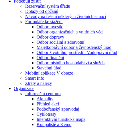
Potřebuji zjistit
Rezervační systém úřadu
Dotazy od občanů
Návody na řešení některých životních situací
Formuláře ke stažení
Odbor investic
Odbor organizačních a vnitřních věcí
Odbor dopravy
Odbor sociální a zdravotní
Majetkoprávní odbor a živnostenský úřad
Odbor životního prostředí - Vodoprávní úřad
Odbor finanční
Odbor místního hospodářství a služeb
Stavební úřad
Mobilní aplikace V obraze
Smart Info
Ztráty a nálezy
Organizace
Informační centrum
Aktuality
Přehled akcí
Podbořanský zpravodaj
Cyklotrasy
Interaktivní turistická mapa
Koupaliště a Kemp