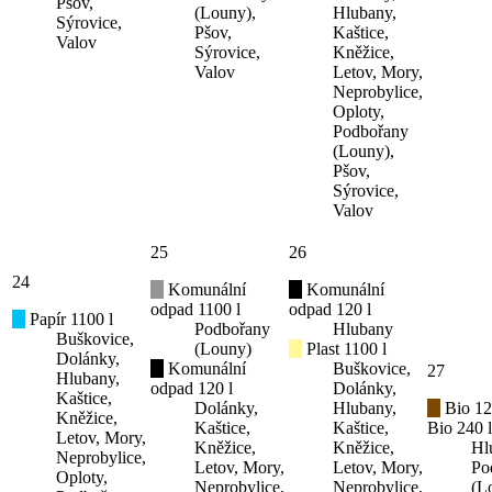
Pšov,
(Louny),
Hlubany,
Sýrovice,
Pšov,
Kaštice,
Valov
Sýrovice,
Kněžice,
Valov
Letov, Mory,
Neprobylice,
Oploty,
Podbořany
(Louny),
Pšov,
Sýrovice,
Valov
25
26
24
Komunální
Komunální
odpad 1100 l
odpad 120 l
Papír 1100 l
Podbořany
Hlubany
Buškovice,
(Louny)
Plast 1100 l
Dolánky,
Komunální
Buškovice,
27
Hlubany,
odpad 120 l
Dolánky,
Kaštice,
Dolánky,
Hlubany,
Bio 12
Kněžice,
Kaštice,
Kaštice,
Bio 240 l
Letov, Mory,
Kněžice,
Kněžice,
Hl
Neprobylice,
Letov, Mory,
Letov, Mory,
Po
Oploty,
Neprobylice,
Neprobylice,
(L