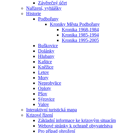
Závěrečný účet
Nařízení, vyhlášky
Historie
Podbořany
Kroniky Města Podbořany
Kronika 1968-1984
Kronika 1985-1994
Kronika 1995-2005
Buškovice
Dolánky
Hlubany
Kaštice
Kněžice
Letov
Mory
Neprobylice
Oploty
Pšov
Sýrovice
Valov
Interaktivní turistická mapa
Krizové řízení
Základní informace ke krizovým situacím
Webové stránky k ochraně obyvatelstva
Pro případ ohrožení