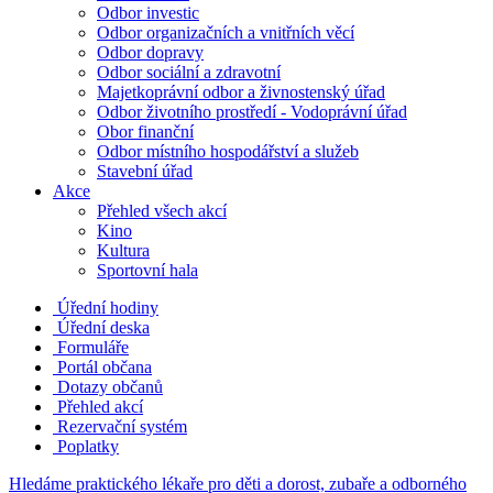
Odbor investic
Odbor organizačních a vnitřních věcí
Odbor dopravy
Odbor sociální a zdravotní
Majetkoprávní odbor a živnostenský úřad
Odbor životního prostředí - Vodoprávní úřad
Obor finanční
Odbor místního hospodářství a služeb
Stavební úřad
Akce
Přehled všech akcí
Kino
Kultura
Sportovní hala
Úřední hodiny
Úřední deska
Formuláře
Portál občana
Dotazy občanů
Přehled akcí
Rezervační systém
Poplatky
Hledáme praktického lékaře pro děti a dorost, zubaře a odborného