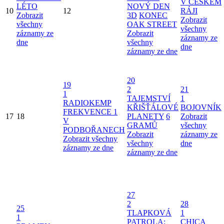
V ČESKÉM
LÉTO
NOVÝ DEN
10
12
RÁJI
Zobrazit
3D
KONEC
Zobrazit
všechny
OAK STREET
všechny
záznamy ze
Zobrazit
záznamy ze
dne
všechny
dne
záznamy ze dne
20
19
2
21
1
TAJEMSTVÍ
1
RADIOKEMP
KŘIŠŤÁLOVÉ
BOJOVNÍK
FREKVENCE 1
17
18
PLANETY
6
Zobrazit
V
GRAMŮ
všechny
PODBOŘANECH
Zobrazit
záznamy ze
Zobrazit všechny
všechny
dne
záznamy ze dne
záznamy ze dne
27
2
28
25
TLAPKOVÁ
1
1
PATROLA:
CHICA