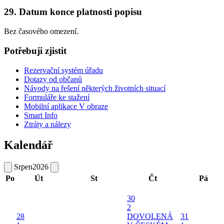
29. Datum konce platnosti popisu
Bez časového omezení.
Potřebuji zjistit
Rezervační systém úřadu
Dotazy od občanů
Návody na řešení některých životních situací
Formuláře ke stažení
Mobilní aplikace V obraze
Smart Info
Ztráty a nálezy
Kalendář
Srpen
2026
Po
Út
St
Čt
Pá
30
2
28
DOVOLENÁ
31