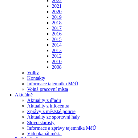
2022
2021
2020
2019
2018
2017
2016
2015
2014
2013
2012
2010
2008
Volby
Kontakty
Informace tajemníka MěÚ
Volná pracovní místa
Aktuálně
Aktuality z úřadu
Aktuality z infocentra
Zprávy z městské policie
Aktuality ze sportovní haly
Slovo starosty
Informace a zprávy tajemníka MěÚ
Videokanál města