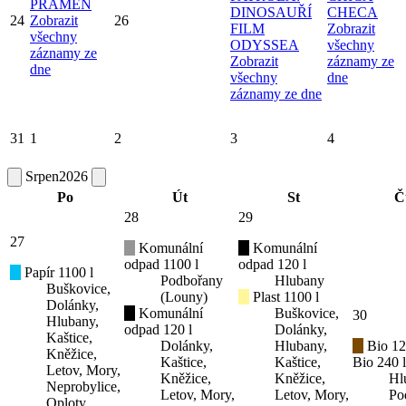
PRAMEN
DINOSAUŘÍ
CHECA
24
Zobrazit
26
FILM
Zobrazit
všechny
ODYSSEA
všechny
záznamy ze
Zobrazit
záznamy ze
dne
všechny
dne
záznamy ze dne
31
1
2
3
4
Srpen
2026
Po
Út
St
Č
28
29
27
Komunální
Komunální
odpad 1100 l
odpad 120 l
Papír 1100 l
Podbořany
Hlubany
Buškovice,
(Louny)
Plast 1100 l
Dolánky,
Komunální
Buškovice,
30
Hlubany,
odpad 120 l
Dolánky,
Kaštice,
Dolánky,
Hlubany,
Bio 12
Kněžice,
Kaštice,
Kaštice,
Bio 240 l
Letov, Mory,
Kněžice,
Kněžice,
Hl
Neprobylice,
Letov, Mory,
Letov, Mory,
Po
Oploty,