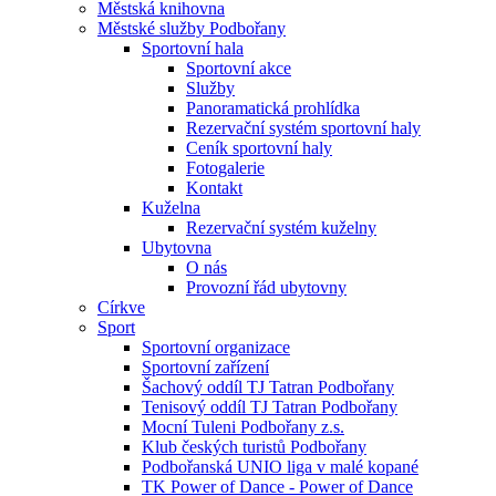
Městská knihovna
Městské služby Podbořany
Sportovní hala
Sportovní akce
Služby
Panoramatická prohlídka
Rezervační systém sportovní haly
Ceník sportovní haly
Fotogalerie
Kontakt
Kuželna
Rezervační systém kuželny
Ubytovna
O nás
Provozní řád ubytovny
Církve
Sport
Sportovní organizace
Sportovní zařízení
Šachový oddíl TJ Tatran Podbořany
Tenisový oddíl TJ Tatran Podbořany
Mocní Tuleni Podbořany z.s.
Klub českých turistů Podbořany
Podbořanská UNIO liga v malé kopané
TK Power of Dance - Power of Dance