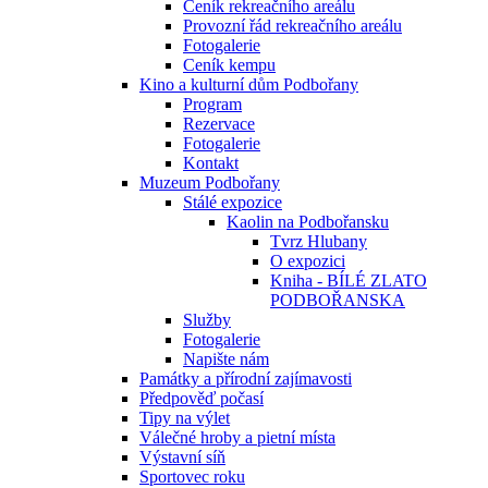
Ceník rekreačního areálu
Provozní řád rekreačního areálu
Fotogalerie
Ceník kempu
Kino a kulturní dům Podbořany
Program
Rezervace
Fotogalerie
Kontakt
Muzeum Podbořany
Stálé expozice
Kaolin na Podbořansku
Tvrz Hlubany
O expozici
Kniha - BÍLÉ ZLATO
PODBOŘANSKA
Služby
Fotogalerie
Napište nám
Památky a přírodní zajímavosti
Předpověď počasí
Tipy na výlet
Válečné hroby a pietní místa
Výstavní síň
Sportovec roku