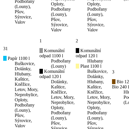
Podbořany
Oploty,
Oploty,
(Louny),
Podbořany
Podbořany
Pšov,
(Louny),
(Louny),
Sýrovice,
Pšov,
Pšov,
Valov
Sýrovice,
Sýrovice,
Valov
Valov
1
2
31
Komunální
Komunální
odpad 1100 l
odpad 120 l
Papír 1100 l
Podbořany
Hlubany
Buškovice,
(Louny)
Plast 1100 l
Dolánky,
Komunální
Buškovice,
3
Hlubany,
odpad 120 l
Dolánky,
Kaštice,
Dolánky,
Hlubany,
Bio 12
Kněžice,
Kaštice,
Kaštice,
Bio 240 l
Letov, Mory,
Kněžice,
Kněžice,
Hl
Neprobylice,
Letov, Mory,
Letov, Mory,
Po
Oploty,
Neprobylice,
Neprobylice,
(L
Podbořany
Oploty,
Oploty,
(Louny),
Podbořany
Podbořany
Pšov,
(Louny),
(Louny),
Sýrovice,
Pšov,
Pšov,
Valov
Sýrovice,
Sýrovice,