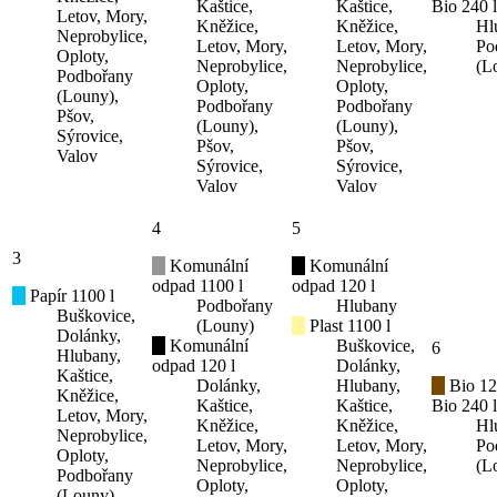
Kaštice,
Kaštice,
Bio 240 l
Letov, Mory,
Kněžice,
Kněžice,
Hl
Neprobylice,
Letov, Mory,
Letov, Mory,
Po
Oploty,
Neprobylice,
Neprobylice,
(L
Podbořany
Oploty,
Oploty,
(Louny),
Podbořany
Podbořany
Pšov,
(Louny),
(Louny),
Sýrovice,
Pšov,
Pšov,
Valov
Sýrovice,
Sýrovice,
Valov
Valov
4
5
3
Komunální
Komunální
odpad 1100 l
odpad 120 l
Papír 1100 l
Podbořany
Hlubany
Buškovice,
(Louny)
Plast 1100 l
Dolánky,
Komunální
Buškovice,
6
Hlubany,
odpad 120 l
Dolánky,
Kaštice,
Dolánky,
Hlubany,
Bio 12
Kněžice,
Kaštice,
Kaštice,
Bio 240 l
Letov, Mory,
Kněžice,
Kněžice,
Hl
Neprobylice,
Letov, Mory,
Letov, Mory,
Po
Oploty,
Neprobylice,
Neprobylice,
(L
Podbořany
Oploty,
Oploty,
(Louny),