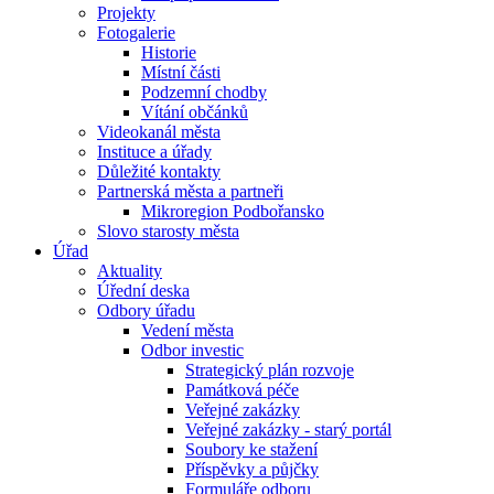
Projekty
Fotogalerie
Historie
Místní části
Podzemní chodby
Vítání občánků
Videokanál města
Instituce a úřady
Důležité kontakty
Partnerská města a partneři
Mikroregion Podbořansko
Slovo starosty města
Úřad
Aktuality
Úřední deska
Odbory úřadu
Vedení města
Odbor investic
Strategický plán rozvoje
Památková péče
Veřejné zakázky
Veřejné zakázky - starý portál
Soubory ke stažení
Příspěvky a půjčky
Formuláře odboru