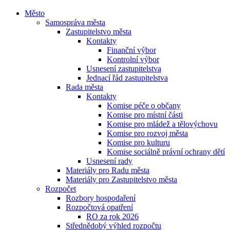
Město
Samospráva města
Zastupitelstvo města
Kontakty
Finanční výbor
Kontrolní výbor
Usnesení zastupitelstva
Jednací řád zastupitelstva
Rada města
Kontakty
Komise péče o občany
Komise pro místní části
Komise pro mládež a tělovýchovu
Komise pro rozvoj města
Komise pro kulturu
Komise sociálně právní ochrany dětí
Usnesení rady
Materiály pro Radu města
Materiály pro Zastupitelstvo města
Rozpočet
Rozbory hospodaření
Rozpočtová opatření
RO za rok 2026
Střednědobý výhled rozpočtu