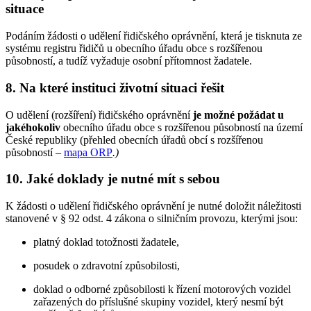
situace
Podáním žádosti o udělení řidičského oprávnění, která je tisknuta ze
systému registru řidičů u obecního úřadu obce s rozšířenou
působností, a tudíž vyžaduje osobní přítomnost žadatele.
8. Na které instituci životní situaci řešit
O udělení (rozšíření) řidičského oprávnění
je možné požádat u
jakéhokoliv
obecního úřadu obce s rozšířenou působností na území
České republiky (přehled obecních úřadů obcí s rozšířenou
působností –
mapa ORP
.
)
10. Jaké doklady je nutné mít s sebou
K žádosti o udělení řidičského oprávnění je nutné doložit náležitosti
stanovené v § 92 odst. 4 zákona o silničním provozu, kterými jsou:
platný doklad totožnosti žadatele,
posudek o zdravotní způsobilosti,
doklad o odborné způsobilosti k řízení motorových vozidel
zařazených do příslušné skupiny vozidel, který nesmí být