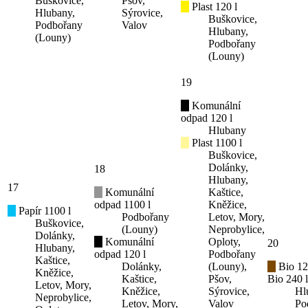
Buškovice,
Pšov,
Plast 120 l
Hlubany,
Sýrovice,
Buškovice,
Podbořany
Valov
Hlubany,
(Louny)
Podbořany
(Louny)
19
Komunální
odpad 120 l
Hlubany
Plast 1100 l
Buškovice,
Dolánky,
18
Hlubany,
17
Komunální
Kaštice,
odpad 1100 l
Kněžice,
Papír 1100 l
Podbořany
Letov, Mory,
Buškovice,
(Louny)
Neprobylice,
Dolánky,
Komunální
Oploty,
20
Hlubany,
odpad 120 l
Podbořany
Kaštice,
Dolánky,
(Louny),
Bio 12
Kněžice,
Kaštice,
Pšov,
Bio 240 l
Letov, Mory,
Kněžice,
Sýrovice,
Hl
Neprobylice,
Letov, Mory,
Valov
Po