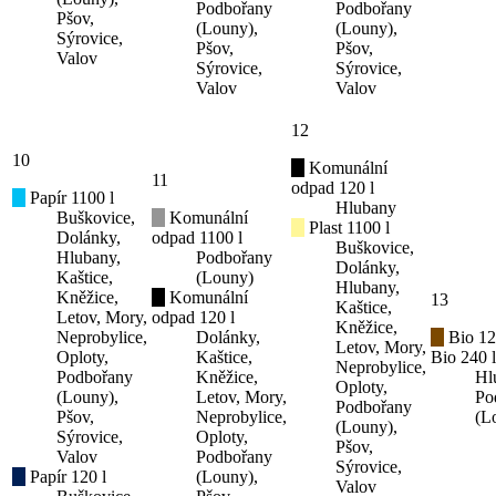
Podbořany
Podbořany
Pšov,
(Louny),
(Louny),
Sýrovice,
Pšov,
Pšov,
Valov
Sýrovice,
Sýrovice,
Valov
Valov
12
10
Komunální
11
odpad 120 l
Papír 1100 l
Hlubany
Buškovice,
Komunální
Plast 1100 l
Dolánky,
odpad 1100 l
Buškovice,
Hlubany,
Podbořany
Dolánky,
Kaštice,
(Louny)
Hlubany,
Kněžice,
Komunální
13
Kaštice,
Letov, Mory,
odpad 120 l
Kněžice,
Neprobylice,
Dolánky,
Bio 12
Letov, Mory,
Oploty,
Kaštice,
Bio 240 l
Neprobylice,
Podbořany
Kněžice,
Hl
Oploty,
(Louny),
Letov, Mory,
Po
Podbořany
Pšov,
Neprobylice,
(L
(Louny),
Sýrovice,
Oploty,
Pšov,
Valov
Podbořany
Sýrovice,
Papír 120 l
(Louny),
Valov