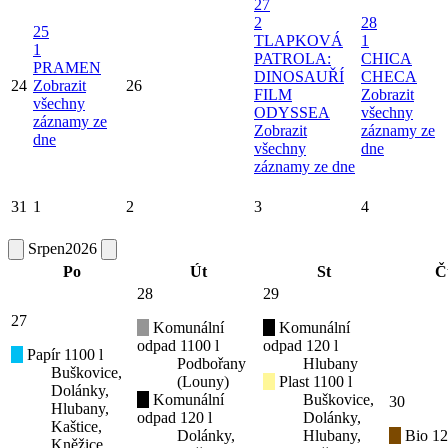
27
2
28
25
TLAPKOVÁ
1
1
PATROLA:
CHICA
PRAMEN
DINOSAUŘÍ
CHECA
24
Zobrazit
26
FILM
Zobrazit
všechny
ODYSSEA
všechny
záznamy ze
Zobrazit
záznamy ze
dne
všechny
dne
záznamy ze dne
31
1
2
3
4
Srpen
2026
Po
Út
St
Č
28
29
27
Komunální
Komunální
odpad 1100 l
odpad 120 l
Papír 1100 l
Podbořany
Hlubany
Buškovice,
(Louny)
Plast 1100 l
Dolánky,
Komunální
Buškovice,
30
Hlubany,
odpad 120 l
Dolánky,
Kaštice,
Dolánky,
Hlubany,
Bio 12
Kněžice,