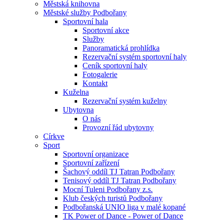
Městská knihovna
Městské služby Podbořany
Sportovní hala
Sportovní akce
Služby
Panoramatická prohlídka
Rezervační systém sportovní haly
Ceník sportovní haly
Fotogalerie
Kontakt
Kuželna
Rezervační systém kuželny
Ubytovna
O nás
Provozní řád ubytovny
Církve
Sport
Sportovní organizace
Sportovní zařízení
Šachový oddíl TJ Tatran Podbořany
Tenisový oddíl TJ Tatran Podbořany
Mocní Tuleni Podbořany z.s.
Klub českých turistů Podbořany
Podbořanská UNIO liga v malé kopané
TK Power of Dance - Power of Dance