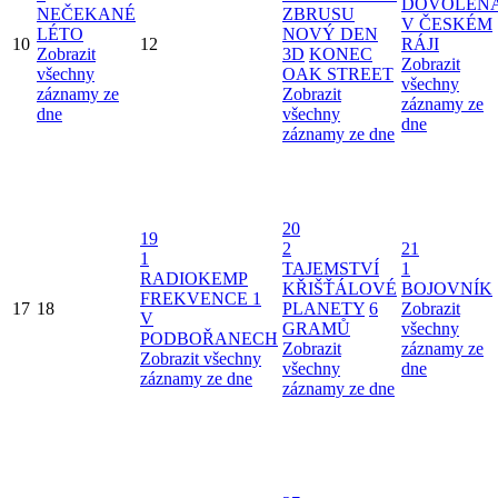
DOVOLEN
NEČEKANÉ
ZBRUSU
V ČESKÉM
LÉTO
NOVÝ DEN
10
12
RÁJI
Zobrazit
3D
KONEC
Zobrazit
všechny
OAK STREET
všechny
záznamy ze
Zobrazit
záznamy ze
dne
všechny
dne
záznamy ze dne
20
19
2
21
1
TAJEMSTVÍ
1
RADIOKEMP
KŘIŠŤÁLOVÉ
BOJOVNÍK
FREKVENCE 1
17
18
PLANETY
6
Zobrazit
V
GRAMŮ
všechny
PODBOŘANECH
Zobrazit
záznamy ze
Zobrazit všechny
všechny
dne
záznamy ze dne
záznamy ze dne