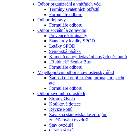
Odbor organizační a vnitřních věcí
Termíny svatebních obřadů
Formuláře odboru
Odbor dopravy
Formuláře odboru
Odbor sociální a zdravotní
Prevence kriminality
Standardy kvality SPOD
Letáky SPOD
Seniorská obálka
Kampaň na vyhledávání nových pěstounů
„Rubínek“ Senior Bus
Formuláře odboru
Majetkoprávní odbor a živnostenský úřad
Žádosti o koupi, směnu, pronájem, pacht
atd
Formuláře odboru
Odbor životního prostředí
Stromy života
Kotlíková dotace
Revize kotlů
Závazná stanoviska ke zdrojům
znečišťování ovzduší
Stav ovzduší
Čipování psů