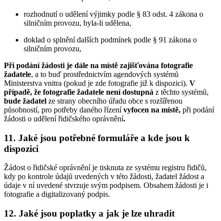
rozhodnutí o udělení výjimky podle § 83 odst. 4 zákona o
silničním provozu, byla-li udělena,
doklad o splnění dalších podmínek podle § 91 zákona o
silničním provozu,
Při podání žádosti je dále na místě zajišťována fotografie
žadatele
, a to buď prostřednictvím agendových systémů
Ministerstva vnitra (pokud je zde fotografie již k dispozici).
V
případě, že fotografie žadatele není dostupná
z těchto systémů,
bude žadatel
ze strany obecního úřadu obce s rozšířenou
působností, pro potřeby daného řízení
vyfocen
na místě,
při podání
žádosti o udělení řidičského oprávnění
.
11. Jaké jsou potřebné formuláře a kde jsou k
dispozici
Žádost o řidičské oprávnění je tisknuta ze systému registru řidičů,
kdy po kontrole údajů uvedených v této žádosti, žadatel žádost a
údaje v ní uvedené stvrzuje svým podpisem. Obsahem žádosti je i
fotografie a digitalizovaný podpis.
12. Jaké jsou poplatky a jak je lze uhradit