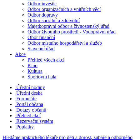
Odbor investic
Odbor organizačních a vnitřních věcí
Odbor dopravy
Odbor sociální a zdravotní
Majetkoprávní odbor a živnostenský úřad
Odbor životního prostředí - Vodoprávní úřad
Obor finanční
Odbor místního hospodářství a služeb
Stavební úřad
Akce
Přehled všech akcí
Kino
Kultura
Sportovní hala
Úřední hodiny
Úřední deska
Formuláře
Portál občana
Dotazy občanů
Přehled akcí
Rezervační systém
Poplatky
Hledáme praktického lékaře pro děti a dorost, zubaře a odborného