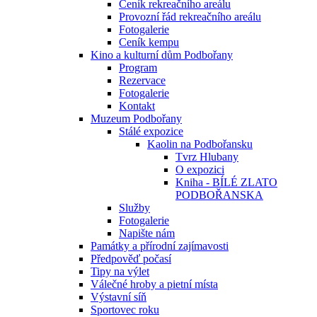
Ceník rekreačního areálu
Provozní řád rekreačního areálu
Fotogalerie
Ceník kempu
Kino a kulturní dům Podbořany
Program
Rezervace
Fotogalerie
Kontakt
Muzeum Podbořany
Stálé expozice
Kaolin na Podbořansku
Tvrz Hlubany
O expozici
Kniha - BÍLÉ ZLATO
PODBOŘANSKA
Služby
Fotogalerie
Napište nám
Památky a přírodní zajímavosti
Předpověď počasí
Tipy na výlet
Válečné hroby a pietní místa
Výstavní síň
Sportovec roku