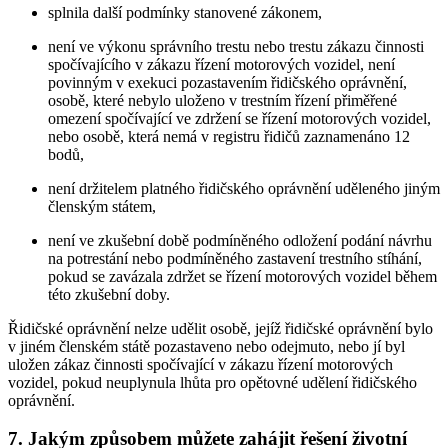
splnila další podmínky stanovené zákonem,
není ve výkonu správního trestu nebo trestu zákazu činnosti
spočívajícího v zákazu řízení motorových vozidel, není
povinným v exekuci pozastavením řidičského oprávnění,
osobě, které nebylo uloženo v trestním řízení přiměřené
omezení spočívající ve zdržení se řízení motorových vozidel,
nebo osobě, která nemá v registru řidičů zaznamenáno 12
bodů,
není držitelem platného řidičského oprávnění uděleného jiným
členským státem,
není ve zkušební době podmíněného odložení podání návrhu
na potrestání nebo podmíněného zastavení trestního stíhání,
pokud se zavázala zdržet se řízení motorových vozidel během
této zkušební doby.
Řidičské oprávnění nelze udělit osobě, jejíž řidičské oprávnění bylo
v jiném členském státě pozastaveno nebo odejmuto, nebo jí byl
uložen zákaz činnosti spočívající v zákazu řízení motorových
vozidel, pokud neuplynula lhůta pro opětovné udělení řidičského
oprávnění.
7. Jakým způsobem můžete zahájit řešení životní