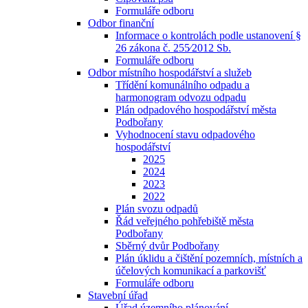
Formuláře odboru
Odbor finanční
Informace o kontrolách podle ustanovení §
26 zákona č. 255⁄2012 Sb.
Formuláře odboru
Odbor místního hospodářství a služeb
Třídění komunálního odpadu a
harmonogram odvozu odpadu
Plán odpadového hospodářství města
Podbořany
Vyhodnocení stavu odpadového
hospodářství
2025
2024
2023
2022
Plán svozu odpadů
Řád veřejného pohřebiště města
Podbořany
Sběrný dvůr Podbořany
Plán úklidu a čištění pozemních, místních a
účelových komunikací a parkovišť
Formuláře odboru
Stavební úřad
Úřad územního plánování