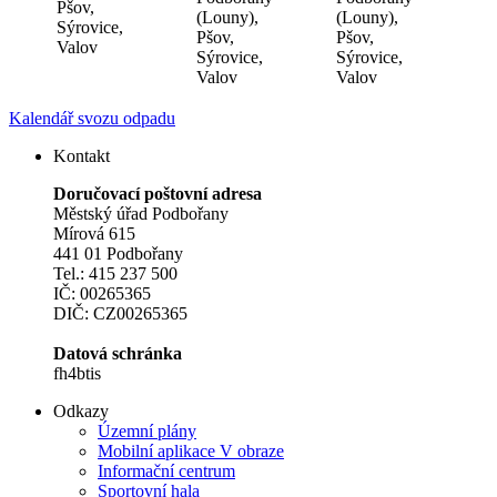
Pšov,
(Louny),
(Louny),
Sýrovice,
Pšov,
Pšov,
Valov
Sýrovice,
Sýrovice,
Valov
Valov
Kalendář svozu odpadu
Kontakt
Doručovací poštovní adresa
Městský úřad Podbořany
Mírová 615
441 01 Podbořany
Tel.: 415 237 500
IČ: 00265365
DIČ: CZ00265365
Datová schránka
fh4btis
Odkazy
Územní plány
Mobilní aplikace V obraze
Informační centrum
Sportovní hala