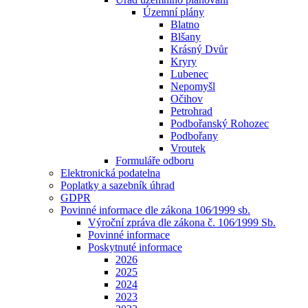
Územní plány
Blatno
Blšany
Krásný Dvůr
Kryry
Lubenec
Nepomyšl
Očihov
Petrohrad
Podbořanský Rohozec
Podbořany
Vroutek
Formuláře odboru
Elektronická podatelna
Poplatky a sazebník úhrad
GDPR
Povinné informace dle zákona 106⁄1999 sb.
Výroční zpráva dle zákona č. 106⁄1999 Sb.
Povinné informace
Poskytnuté informace
2026
2025
2024
2023