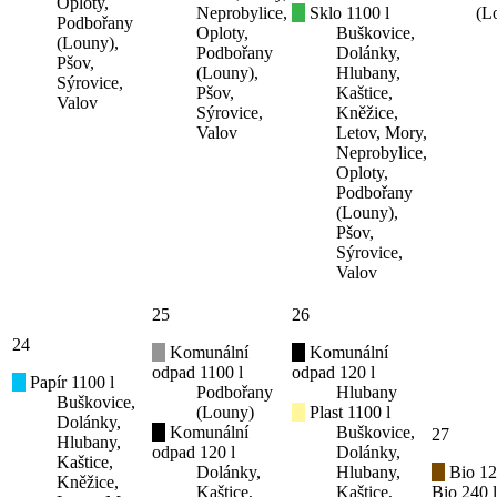
Oploty,
Neprobylice,
Sklo 1100 l
(L
Podbořany
Oploty,
Buškovice,
(Louny),
Podbořany
Dolánky,
Pšov,
(Louny),
Hlubany,
Sýrovice,
Pšov,
Kaštice,
Valov
Sýrovice,
Kněžice,
Valov
Letov, Mory,
Neprobylice,
Oploty,
Podbořany
(Louny),
Pšov,
Sýrovice,
Valov
25
26
24
Komunální
Komunální
odpad 1100 l
odpad 120 l
Papír 1100 l
Podbořany
Hlubany
Buškovice,
(Louny)
Plast 1100 l
Dolánky,
Komunální
Buškovice,
27
Hlubany,
odpad 120 l
Dolánky,
Kaštice,
Dolánky,
Hlubany,
Bio 12
Kněžice,
Kaštice,
Kaštice,
Bio 240 l