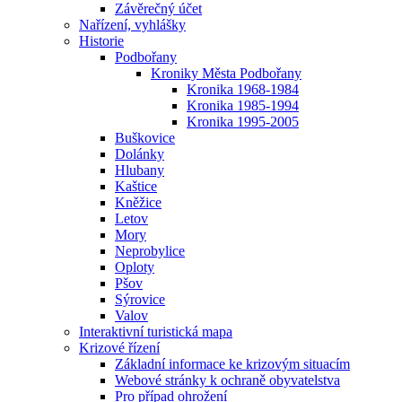
Závěrečný účet
Nařízení, vyhlášky
Historie
Podbořany
Kroniky Města Podbořany
Kronika 1968-1984
Kronika 1985-1994
Kronika 1995-2005
Buškovice
Dolánky
Hlubany
Kaštice
Kněžice
Letov
Mory
Neprobylice
Oploty
Pšov
Sýrovice
Valov
Interaktivní turistická mapa
Krizové řízení
Základní informace ke krizovým situacím
Webové stránky k ochraně obyvatelstva
Pro případ ohrožení