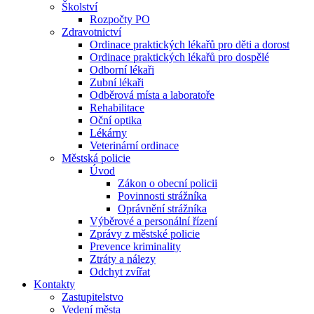
Školství
Rozpočty PO
Zdravotnictví
Ordinace praktických lékařů pro děti a dorost
Ordinace praktických lékařů pro dospělé
Odborní lékaři
Zubní lékaři
Odběrová místa a laboratoře
Rehabilitace
Oční optika
Lékárny
Veterinární ordinace
Městská policie
Úvod
Zákon o obecní policii
Povinnosti strážníka
Oprávnění strážníka
Výběrové a personální řízení
Zprávy z městské policie
Prevence kriminality
Ztráty a nálezy
Odchyt zvířat
Kontakty
Zastupitelstvo
Vedení města