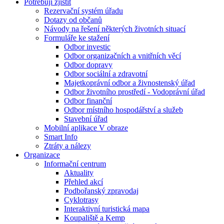
Potřebuji zjistit
Rezervační systém úřadu
Dotazy od občanů
Návody na řešení některých životních situací
Formuláře ke stažení
Odbor investic
Odbor organizačních a vnitřních věcí
Odbor dopravy
Odbor sociální a zdravotní
Majetkoprávní odbor a živnostenský úřad
Odbor životního prostředí - Vodoprávní úřad
Odbor finanční
Odbor místního hospodářství a služeb
Stavební úřad
Mobilní aplikace V obraze
Smart Info
Ztráty a nálezy
Organizace
Informační centrum
Aktuality
Přehled akcí
Podbořanský zpravodaj
Cyklotrasy
Interaktivní turistická mapa
Koupaliště a Kemp