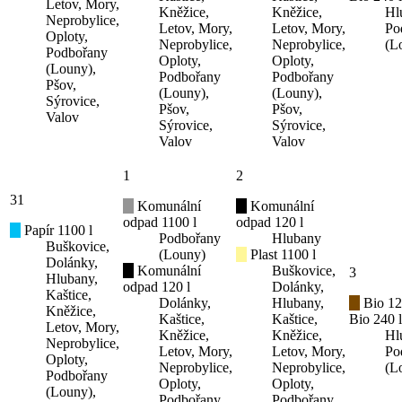
Letov, Mory,
Kněžice,
Kněžice,
Hl
Neprobylice,
Letov, Mory,
Letov, Mory,
Po
Oploty,
Neprobylice,
Neprobylice,
(L
Podbořany
Oploty,
Oploty,
(Louny),
Podbořany
Podbořany
Pšov,
(Louny),
(Louny),
Sýrovice,
Pšov,
Pšov,
Valov
Sýrovice,
Sýrovice,
Valov
Valov
1
2
31
Komunální
Komunální
odpad 1100 l
odpad 120 l
Papír 1100 l
Podbořany
Hlubany
Buškovice,
(Louny)
Plast 1100 l
Dolánky,
Komunální
Buškovice,
3
Hlubany,
odpad 120 l
Dolánky,
Kaštice,
Dolánky,
Hlubany,
Bio 12
Kněžice,
Kaštice,
Kaštice,
Bio 240 l
Letov, Mory,
Kněžice,
Kněžice,
Hl
Neprobylice,
Letov, Mory,
Letov, Mory,
Po
Oploty,
Neprobylice,
Neprobylice,
(L
Podbořany
Oploty,
Oploty,
(Louny),
Podbořany
Podbořany