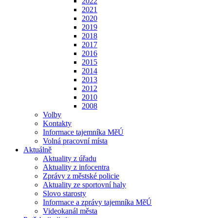
2022
2021
2020
2019
2018
2017
2016
2015
2014
2013
2012
2010
2008
Volby
Kontakty
Informace tajemníka MěÚ
Volná pracovní místa
Aktuálně
Aktuality z úřadu
Aktuality z infocentra
Zprávy z městské policie
Aktuality ze sportovní haly
Slovo starosty
Informace a zprávy tajemníka MěÚ
Videokanál města