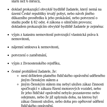
starší než 6 měsíců,
doklad prokazující obvyklé bydliště žadatele, který nemá na
území České republiky trvalý pobyt, nebo návrh jiného
důkazního prostředku k jeho prokázání, nebo potvrzení o
studiu podle § 82 odst. 4 zákona o silničním provozu;
dokladem prokazujícím obvyklé bydliště žadatele je zejména:
výpis z katastru nemovitostí potvrzující vlastnická práva k
nemovitosti,
nájemní smlouva k nemovitosti,
potvrzení o zaměstnání,
výpis z živnostenského rejstříku,
čestné prohlášení žadatele, že:
není držitelem platného řidičského oprávnění uděleného
jiným členským státem a
jiným členským státem mu nebyl uložen zákaz činnosti
spočívající v zákazu řízení motorových vozidel, nebo
že jeho řidičské oprávnění nebylo pozastaveno nebo
odejmuto, nebo že již uplynula doba, na kterou byl
zákaz činnosti uložen, nebo doba pro opětovné udělení
řidičského oprávnění,