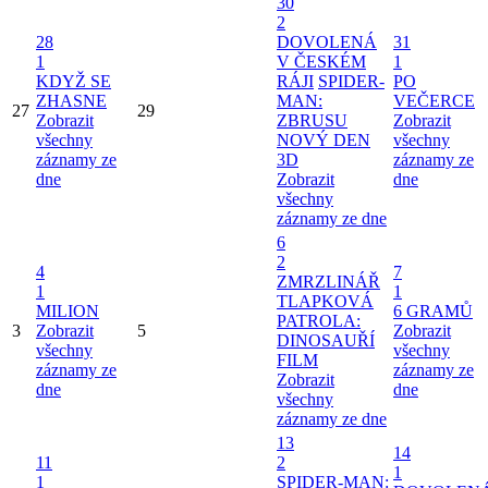
30
2
28
DOVOLENÁ
31
1
V ČESKÉM
1
KDYŽ SE
RÁJI
SPIDER-
PO
ZHASNE
MAN:
VEČERCE
27
29
Zobrazit
ZBRUSU
Zobrazit
všechny
NOVÝ DEN
všechny
záznamy ze
3D
záznamy ze
dne
Zobrazit
dne
všechny
záznamy ze dne
6
2
4
7
ZMRZLINÁŘ
1
1
TLAPKOVÁ
MILION
6 GRAMŮ
PATROLA:
3
Zobrazit
5
Zobrazit
DINOSAUŘÍ
všechny
všechny
FILM
záznamy ze
záznamy ze
Zobrazit
dne
dne
všechny
záznamy ze dne
13
14
11
2
1
1
SPIDER-MAN: