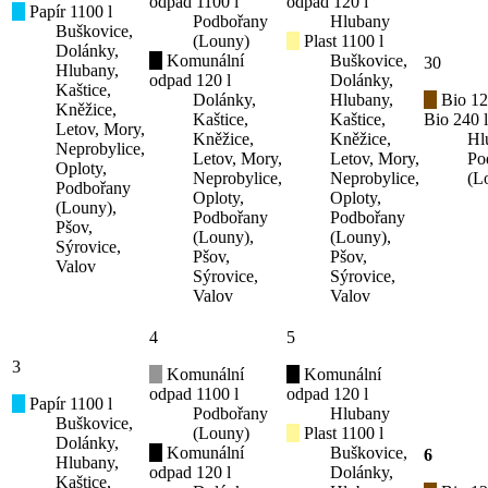
odpad 1100 l
odpad 120 l
Papír 1100 l
Podbořany
Hlubany
Buškovice,
(Louny)
Plast 1100 l
Dolánky,
Komunální
Buškovice,
30
Hlubany,
odpad 120 l
Dolánky,
Kaštice,
Dolánky,
Hlubany,
Bio 12
Kněžice,
Kaštice,
Kaštice,
Bio 240 l
Letov, Mory,
Kněžice,
Kněžice,
Hl
Neprobylice,
Letov, Mory,
Letov, Mory,
Po
Oploty,
Neprobylice,
Neprobylice,
(L
Podbořany
Oploty,
Oploty,
(Louny),
Podbořany
Podbořany
Pšov,
(Louny),
(Louny),
Sýrovice,
Pšov,
Pšov,
Valov
Sýrovice,
Sýrovice,
Valov
Valov
4
5
3
Komunální
Komunální
odpad 1100 l
odpad 120 l
Papír 1100 l
Podbořany
Hlubany
Buškovice,
(Louny)
Plast 1100 l
Dolánky,
Komunální
Buškovice,
6
Hlubany,
odpad 120 l
Dolánky,
Kaštice,