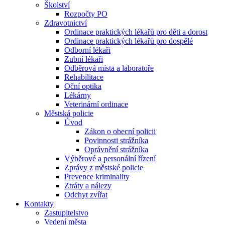
Školství
Rozpočty PO
Zdravotnictví
Ordinace praktických lékařů pro děti a dorost
Ordinace praktických lékařů pro dospělé
Odborní lékaři
Zubní lékaři
Odběrová místa a laboratoře
Rehabilitace
Oční optika
Lékárny
Veterinární ordinace
Městská policie
Úvod
Zákon o obecní policii
Povinnosti strážníka
Oprávnění strážníka
Výběrové a personální řízení
Zprávy z městské policie
Prevence kriminality
Ztráty a nálezy
Odchyt zvířat
Kontakty
Zastupitelstvo
Vedení města