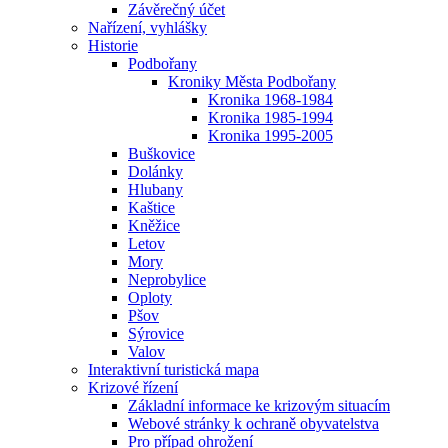
Závěrečný účet
Nařízení, vyhlášky
Historie
Podbořany
Kroniky Města Podbořany
Kronika 1968-1984
Kronika 1985-1994
Kronika 1995-2005
Buškovice
Dolánky
Hlubany
Kaštice
Kněžice
Letov
Mory
Neprobylice
Oploty
Pšov
Sýrovice
Valov
Interaktivní turistická mapa
Krizové řízení
Základní informace ke krizovým situacím
Webové stránky k ochraně obyvatelstva
Pro případ ohrožení