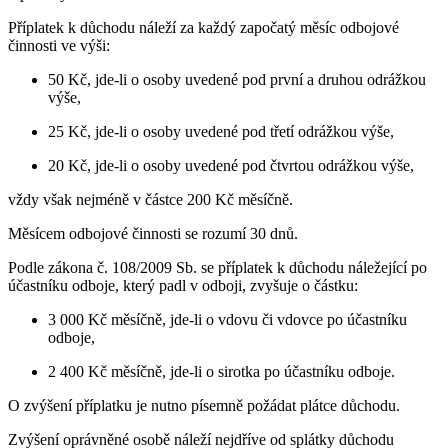
Příplatek k důchodu náleží za každý započatý měsíc odbojové
činnosti ve výši:
50 Kč, jde-li o osoby uvedené pod první a druhou odrážkou
výše,
25 Kč, jde-li o osoby uvedené pod třetí odrážkou výše,
20 Kč, jde-li o osoby uvedené pod čtvrtou odrážkou výše,
vždy však nejméně v částce 200 Kč měsíčně.
Měsícem odbojové činnosti se rozumí 30 dnů.
Podle zákona č. 108/2009 Sb. se příplatek k důchodu náležející po
účastníku odboje, který padl v odboji, zvyšuje o částku:
3 000 Kč měsíčně, jde-li o vdovu či vdovce po účastníku
odboje,
2 400 Kč měsíčně, jde-li o sirotka po účastníku odboje.
O zvýšení příplatku je nutno písemně požádat plátce důchodu.
Zvýšení oprávněné osobě náleží nejdříve od splátky důchodu