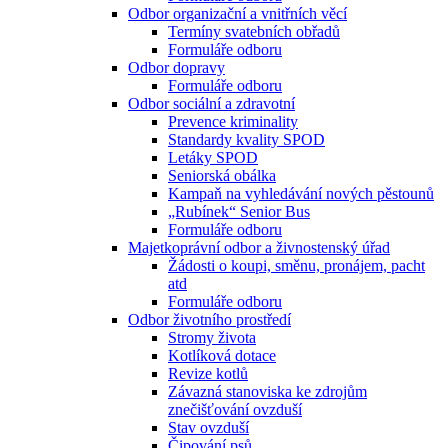
Odbor organizační a vnitřních věcí
Termíny svatebních obřadů
Formuláře odboru
Odbor dopravy
Formuláře odboru
Odbor sociální a zdravotní
Prevence kriminality
Standardy kvality SPOD
Letáky SPOD
Seniorská obálka
Kampaň na vyhledávání nových pěstounů
„Rubínek“ Senior Bus
Formuláře odboru
Majetkoprávní odbor a živnostenský úřad
Žádosti o koupi, směnu, pronájem, pacht
atd
Formuláře odboru
Odbor životního prostředí
Stromy života
Kotlíková dotace
Revize kotlů
Závazná stanoviska ke zdrojům
znečišťování ovzduší
Stav ovzduší
Čipování psů