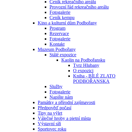
Ceník rekreačního areálu
Provozní řád rekreačního areálu
Fotogalerie
Ceník kempu
Kino a kulturní dům Podbořany
Program
Rezervace
Fotogalerie
Kontakt
Muzeum Podbořany
Stálé expozice
Kaolin na Podbořansku
Tvrz Hlubany
O expozici
Kniha - BÍLÉ ZLATO
PODBOŘANSKA
Služby
Fotogalerie
Napište nám
Památky a přírodní zajímavosti
Předpověď počasí
Tipy na výlet
Válečné hroby a pietní místa
Výstavní síň
Sportovec roku