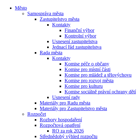
Město
Samospráva města
Zastupitelstvo města
Kontakty
Finanční výbor
Kontrolní výbor
Usnesení zastupitelstva
Jednací řád zastupitelstva
Rada města
Kontakty
Komise péče o občany
Komise pro místní části
Komise pro mládež a tělovýchovu
Komise pro rozvoj města
Komise pro kulturu
Komise sociálně právní ochrany dětí
Usnesení rady
Materiály pro Radu města
Materiály pro Zastupitelstvo města
Rozpočet
Rozbory hospodaření
Rozpočtová opatření
RO za rok 2026
Střednědobý výhled rozpočtu