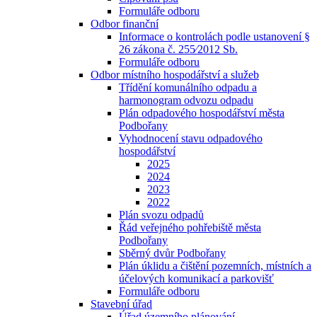
Formuláře odboru
Odbor finanční
Informace o kontrolách podle ustanovení §
26 zákona č. 255⁄2012 Sb.
Formuláře odboru
Odbor místního hospodářství a služeb
Třídění komunálního odpadu a
harmonogram odvozu odpadu
Plán odpadového hospodářství města
Podbořany
Vyhodnocení stavu odpadového
hospodářství
2025
2024
2023
2022
Plán svozu odpadů
Řád veřejného pohřebiště města
Podbořany
Sběrný dvůr Podbořany
Plán úklidu a čištění pozemních, místních a
účelových komunikací a parkovišť
Formuláře odboru
Stavební úřad
Úřad územního plánování