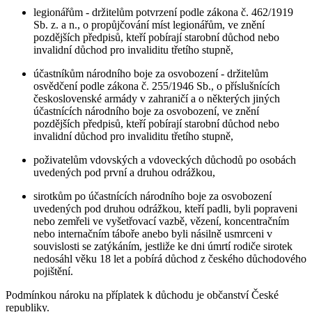
legionářům - držitelům potvrzení podle zákona č. 462/1919
Sb. z. a n., o propůjčování míst legionářům, ve znění
pozdějších předpisů, kteří pobírají starobní důchod nebo
invalidní důchod pro invaliditu třetího stupně,
účastníkům národního boje za osvobození - držitelům
osvědčení podle zákona č. 255/1946 Sb., o příslušnících
československé armády v zahraničí a o některých jiných
účastnících národního boje za osvobození, ve znění
pozdějších předpisů, kteří pobírají starobní důchod nebo
invalidní důchod pro invaliditu třetího stupně,
poživatelům vdovských a vdoveckých důchodů po osobách
uvedených pod první a druhou odrážkou,
sirotkům po účastnících národního boje za osvobození
uvedených pod druhou odrážkou, kteří padli, byli popraveni
nebo zemřeli ve vyšetřovací vazbě, vězení, koncentračním
nebo internačním táboře anebo byli násilně usmrceni v
souvislosti se zatýkáním, jestliže ke dni úmrtí rodiče sirotek
nedosáhl věku 18 let a pobírá důchod z českého důchodového
pojištění.
Podmínkou nároku na příplatek k důchodu je občanství České
republiky.