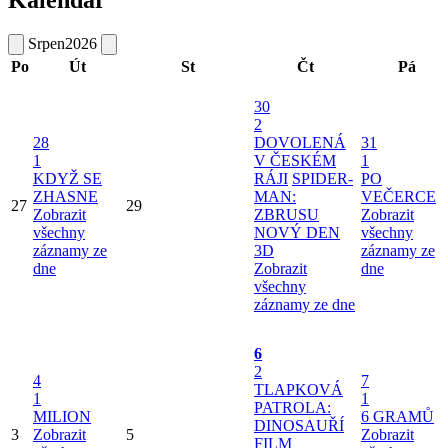
Srpen
2026
Po
Út
St
Čt
Pá
30
2
28
DOVOLENÁ
31
1
V ČESKÉM
1
KDYŽ SE
RÁJI
SPIDER-
PO
ZHASNE
MAN:
VEČERCE
27
29
Zobrazit
ZBRUSU
Zobrazit
všechny
NOVÝ DEN
všechny
záznamy ze
3D
záznamy ze
dne
Zobrazit
dne
všechny
záznamy ze dne
6
2
4
7
TLAPKOVÁ
1
1
PATROLA:
MILION
6 GRAMŮ
DINOSAUŘÍ
3
Zobrazit
5
Zobrazit
FILM