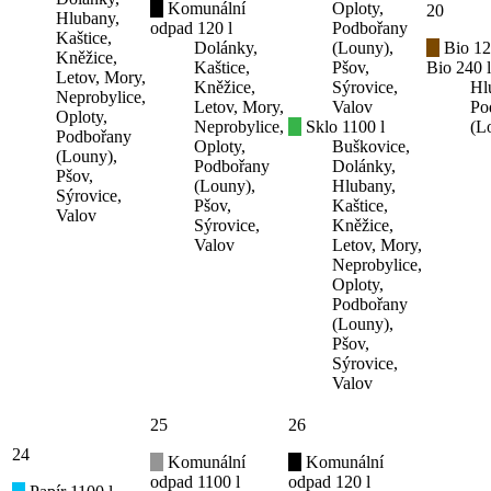
Komunální
Oploty,
20
Hlubany,
odpad 120 l
Podbořany
Kaštice,
Dolánky,
(Louny),
Bio 12
Kněžice,
Kaštice,
Pšov,
Bio 240 l
Letov, Mory,
Kněžice,
Sýrovice,
Hl
Neprobylice,
Letov, Mory,
Valov
Po
Oploty,
Neprobylice,
Sklo 1100 l
(L
Podbořany
Oploty,
Buškovice,
(Louny),
Podbořany
Dolánky,
Pšov,
(Louny),
Hlubany,
Sýrovice,
Pšov,
Kaštice,
Valov
Sýrovice,
Kněžice,
Valov
Letov, Mory,
Neprobylice,
Oploty,
Podbořany
(Louny),
Pšov,
Sýrovice,
Valov
25
26
24
Komunální
Komunální
odpad 1100 l
odpad 120 l