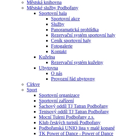
Městská knihovna
Městské služby Podbořany
Sportovní hala
Sportovní akce
Služby
Panoramatická prohlídka
Rezervační systém sportovní haly
Ceník sportovní haly
Fotogalerie
Kontakt
Kuželna
Rezervační systém kuželny
Ubytovna
O nás
Provozní řád ubytovny
Církve
Sport
Sportovní organizace
Sportovní zařízení
Šachový oddíl TJ Tatran Podbořany
Tenisový oddíl TJ Tatran Podbořany
Mocní Tuleni Podbořany z.s.
Klub českých turistů Podbořany
Podbořanská UNIO liga v malé kopané
TK Power of Dance - Power of Dance