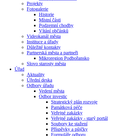
Projekty
Fotogalerie
Historie
Místní části
Podzemní chodby
Vítání občánků
Videokanál města
Instituce a úřady
Důležité kontakty
Partnerská města a partneři
Mikroregion Podbořansko
Slovo starosty města
Úřad
Aktuality
Úřední deska
Odbory úřadu
Vedení města
Odbor investic
Strategický plán rozvoje
Památková péče
Veřejné zakázky
Veřejné zakázky - starý portál
Soubory ke stažení
Příspěvky a půjčky
Formuláře odboru