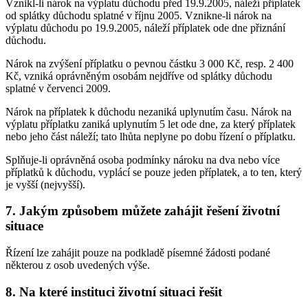
Vznikl-li nárok na výplatu důchodu před 19.9.2005, náleží příplatek
od splátky důchodu splatné v říjnu 2005. Vznikne-li nárok na
výplatu důchodu po 19.9.2005, náleží příplatek ode dne přiznání
důchodu.
Nárok na zvýšení příplatku o pevnou částku 3 000 Kč, resp. 2 400
Kč, vzniká oprávněným osobám nejdříve od splátky důchodu
splatné v červenci 2009.
Nárok na příplatek k důchodu nezaniká uplynutím času. Nárok na
výplatu příplatku zaniká uplynutím 5 let ode dne, za který příplatek
nebo jeho část náleží; tato lhůta neplyne po dobu řízení o příplatku.
Splňuje-li oprávněná osoba podmínky nároku na dva nebo více
příplatků k důchodu, vyplácí se pouze jeden příplatek, a to ten, který
je vyšší (nejvyšší).
7. Jakým způsobem můžete zahájit řešení životní
situace
Řízení lze zahájit pouze na podkladě písemné žádosti podané
některou z osob uvedených výše.
8. Na které instituci životní situaci řešit