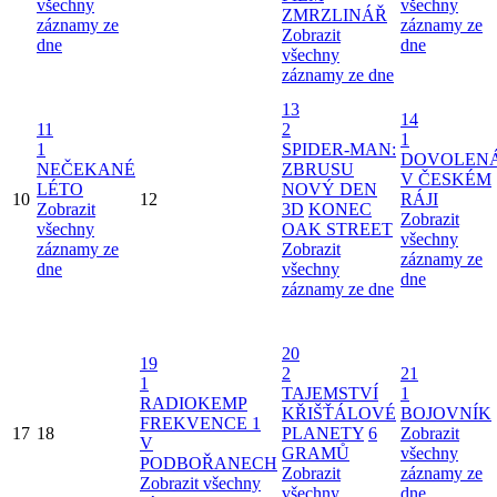
všechny
všechny
ZMRZLINÁŘ
záznamy ze
záznamy ze
Zobrazit
dne
dne
všechny
záznamy ze dne
13
14
11
2
1
1
SPIDER-MAN:
DOVOLEN
NEČEKANÉ
ZBRUSU
V ČESKÉM
LÉTO
NOVÝ DEN
10
12
RÁJI
Zobrazit
3D
KONEC
Zobrazit
všechny
OAK STREET
všechny
záznamy ze
Zobrazit
záznamy ze
dne
všechny
dne
záznamy ze dne
20
19
2
21
1
TAJEMSTVÍ
1
RADIOKEMP
KŘIŠŤÁLOVÉ
BOJOVNÍK
FREKVENCE 1
17
18
PLANETY
6
Zobrazit
V
GRAMŮ
všechny
PODBOŘANECH
Zobrazit
záznamy ze
Zobrazit všechny
všechny
dne