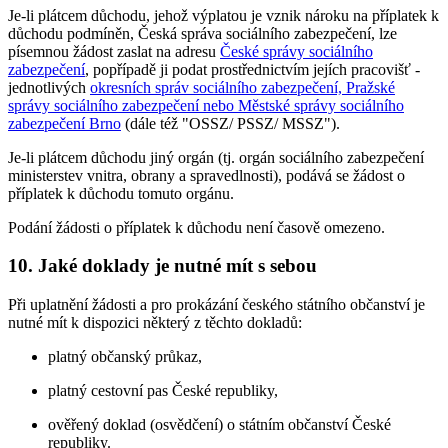
Je-li plátcem důchodu, jehož výplatou je vznik nároku na příplatek k
důchodu podmíněn, Česká správa sociálního zabezpečení, lze
písemnou žádost zaslat na adresu
České správy sociálního
zabezpečení
, popřípadě ji podat prostřednictvím jejích pracovišť -
jednotlivých
okresních správ sociálního zabezpečení, Pražské
správy sociálního zabezpečení nebo Městské správy sociálního
zabezpečení Brno
(dále též "OSSZ/ PSSZ/ MSSZ").
Je-li plátcem důchodu jiný orgán (tj. orgán sociálního zabezpečení
ministerstev vnitra, obrany a spravedlnosti), podává se žádost o
příplatek k důchodu tomuto orgánu.
Podání žádosti o příplatek k důchodu není časově omezeno.
10. Jaké doklady je nutné mít s sebou
Při uplatnění žádosti a pro prokázání českého státního občanství je
nutné mít k dispozici některý z těchto dokladů:
platný občanský průkaz,
platný cestovní pas České republiky,
ověřený doklad (osvědčení) o státním občanství České
republiky.