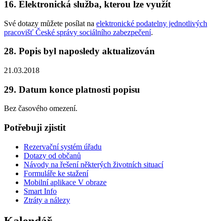
16. Elektronická služba, kterou lze využít
Své dotazy můžete posílat na
elektronické podatelny jednotlivých
pracovišť České správy sociálního zabezpečení
.
28. Popis byl naposledy aktualizován
21.03.2018
29. Datum konce platnosti popisu
Bez časového omezení.
Potřebuji zjistit
Rezervační systém úřadu
Dotazy od občanů
Návody na řešení některých životních situací
Formuláře ke stažení
Mobilní aplikace V obraze
Smart Info
Ztráty a nálezy
Kalendář