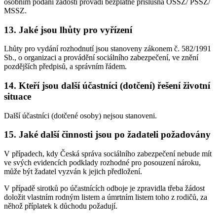
osobním podání žádosti provádí bezplatně příslušná OSSZ/ PSSZ/
MSSZ.
13. Jaké jsou lhůty pro vyřízení
Lhůty pro vydání rozhodnutí jsou stanoveny zákonem č. 582/1991
Sb., o organizaci a provádění sociálního zabezpečení, ve znění
pozdějších předpisů, a správním řádem.
14. Kteří jsou další účastníci (dotčení) řešení životní
situace
Další účastníci (dotčené osoby) nejsou stanoveni.
15. Jaké další činnosti jsou po žadateli požadovány
V případech, kdy Česká správa sociálního zabezpečení nebude mít
ve svých evidencích podklady rozhodné pro posouzení nároku,
může být žadatel vyzván k jejich předložení.
V případě sirotků po účastnících odboje je zpravidla třeba žádost
doložit vlastním rodným listem a úmrtním listem toho z rodičů, za
něhož příplatek k důchodu požadují.