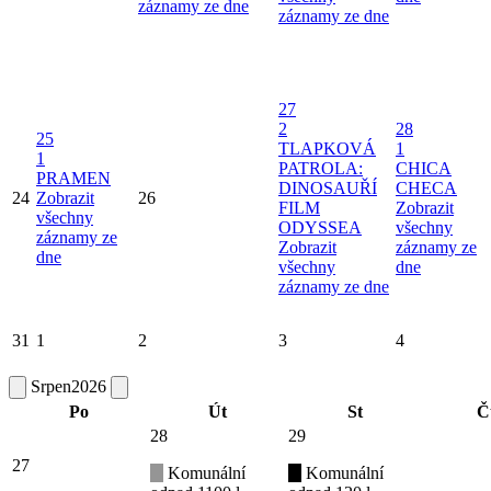
záznamy ze dne
záznamy ze dne
27
2
28
25
TLAPKOVÁ
1
1
PATROLA:
CHICA
PRAMEN
DINOSAUŘÍ
CHECA
24
Zobrazit
26
FILM
Zobrazit
všechny
ODYSSEA
všechny
záznamy ze
Zobrazit
záznamy ze
dne
všechny
dne
záznamy ze dne
31
1
2
3
4
Srpen
2026
Po
Út
St
Č
28
29
27
Komunální
Komunální