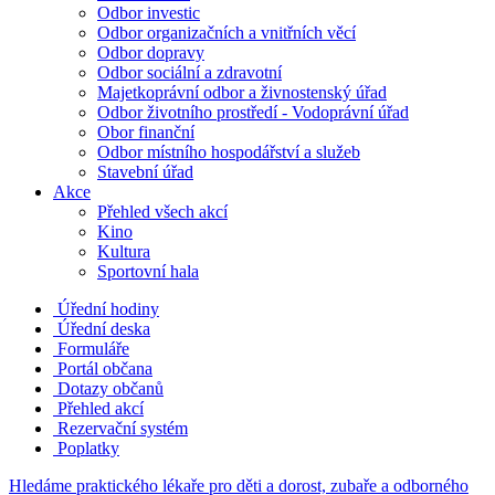
Odbor investic
Odbor organizačních a vnitřních věcí
Odbor dopravy
Odbor sociální a zdravotní
Majetkoprávní odbor a živnostenský úřad
Odbor životního prostředí - Vodoprávní úřad
Obor finanční
Odbor místního hospodářství a služeb
Stavební úřad
Akce
Přehled všech akcí
Kino
Kultura
Sportovní hala
Úřední hodiny
Úřední deska
Formuláře
Portál občana
Dotazy občanů
Přehled akcí
Rezervační systém
Poplatky
Hledáme praktického lékaře pro děti a dorost, zubaře a odborného