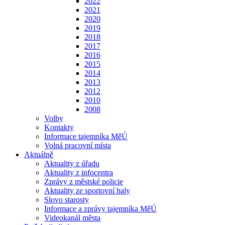
2022
2021
2020
2019
2018
2017
2016
2015
2014
2013
2012
2010
2008
Volby
Kontakty
Informace tajemníka MěÚ
Volná pracovní místa
Aktuálně
Aktuality z úřadu
Aktuality z infocentra
Zprávy z městské policie
Aktuality ze sportovní haly
Slovo starosty
Informace a zprávy tajemníka MěÚ
Videokanál města