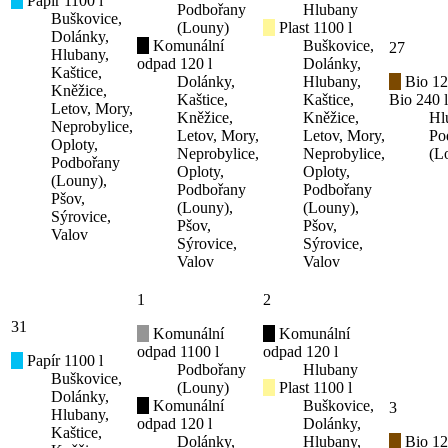
Papír 1100 l
Podbořany
Hlubany
Buškovice,
(Louny)
Plast 1100 l
Dolánky,
Komunální
Buškovice,
27
Hlubany,
odpad 120 l
Dolánky,
Kaštice,
Dolánky,
Hlubany,
Bio 12
Kněžice,
Kaštice,
Kaštice,
Bio 240 l
Letov, Mory,
Kněžice,
Kněžice,
Hl
Neprobylice,
Letov, Mory,
Letov, Mory,
Po
Oploty,
Neprobylice,
Neprobylice,
(L
Podbořany
Oploty,
Oploty,
(Louny),
Podbořany
Podbořany
Pšov,
(Louny),
(Louny),
Sýrovice,
Pšov,
Pšov,
Valov
Sýrovice,
Sýrovice,
Valov
Valov
1
2
31
Komunální
Komunální
odpad 1100 l
odpad 120 l
Papír 1100 l
Podbořany
Hlubany
Buškovice,
(Louny)
Plast 1100 l
Dolánky,
Komunální
Buškovice,
3
Hlubany,
odpad 120 l
Dolánky,
Kaštice,
Dolánky,
Hlubany,
Bio 12