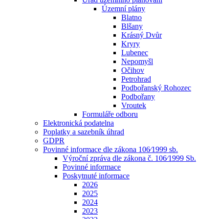
Územní plány
Blatno
Blšany
Krásný Dvůr
Kryry
Lubenec
Nepomyšl
Očihov
Petrohrad
Podbořanský Rohozec
Podbořany
Vroutek
Formuláře odboru
Elektronická podatelna
Poplatky a sazebník úhrad
GDPR
Povinné informace dle zákona 106⁄1999 sb.
Výroční zpráva dle zákona č. 106⁄1999 Sb.
Povinné informace
Poskytnuté informace
2026
2025
2024
2023