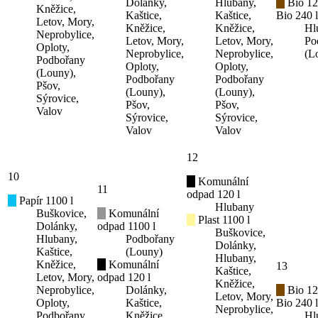
Dolánky,
Hlubany,
Bio 12
Kněžice,
Kaštice,
Kaštice,
Bio 240 l
Letov, Mory,
Kněžice,
Kněžice,
Hl
Neprobylice,
Letov, Mory,
Letov, Mory,
Po
Oploty,
Neprobylice,
Neprobylice,
(L
Podbořany
Oploty,
Oploty,
(Louny),
Podbořany
Podbořany
Pšov,
(Louny),
(Louny),
Sýrovice,
Pšov,
Pšov,
Valov
Sýrovice,
Sýrovice,
Valov
Valov
12
10
Komunální
11
odpad 120 l
Papír 1100 l
Hlubany
Buškovice,
Komunální
Plast 1100 l
Dolánky,
odpad 1100 l
Buškovice,
Hlubany,
Podbořany
Dolánky,
Kaštice,
(Louny)
Hlubany,
Kněžice,
Komunální
13
Kaštice,
Letov, Mory,
odpad 120 l
Kněžice,
Neprobylice,
Dolánky,
Bio 12
Letov, Mory,
Oploty,
Kaštice,
Bio 240 l
Neprobylice,
Podbořany
Kněžice,
Hl