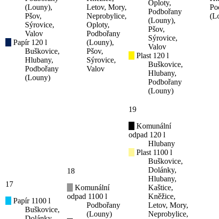
Oploty,
(Louny),
Letov, Mory,
Po
Podbořany
Pšov,
Neprobylice,
(L
(Louny),
Sýrovice,
Oploty,
Pšov,
Valov
Podbořany
Sýrovice,
Papír 120 l
(Louny),
Valov
Buškovice,
Pšov,
Plast 120 l
Hlubany,
Sýrovice,
Buškovice,
Podbořany
Valov
Hlubany,
(Louny)
Podbořany
(Louny)
19
Komunální
odpad 120 l
Hlubany
Plast 1100 l
Buškovice,
Dolánky,
18
Hlubany,
17
Komunální
Kaštice,
odpad 1100 l
Kněžice,
Papír 1100 l
Podbořany
Letov, Mory,
Buškovice,
(Louny)
Neprobylice,
Dolánky,