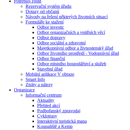
Potřebuji zjistit
Rezervační systém úřadu
Dotazy od občanů
Návody na řešení některých životních situací
Formuláře ke stažení
Odbor investic
Odbor organizačních a vnitřních věcí
Odbor dopravy
Odbor sociální a zdravotní
Majetkoprávní odbor a živnostenský úřad
Odbor životního prostředí - Vodoprávní úřad
Odbor finanční
Odbor místního hospodářství a služeb
Stavební úřad
Mobilní aplikace V obraze
Smart Info
Ztráty a nálezy
Organizace
Informační centrum
Aktuality
Přehled akcí
Podbořanský zpravodaj
Cyklotrasy
Interaktivní turistická mapa
Koupaliště a Kemp