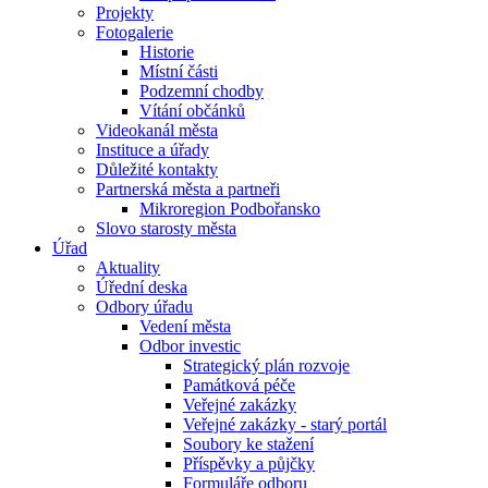
Projekty
Fotogalerie
Historie
Místní části
Podzemní chodby
Vítání občánků
Videokanál města
Instituce a úřady
Důležité kontakty
Partnerská města a partneři
Mikroregion Podbořansko
Slovo starosty města
Úřad
Aktuality
Úřední deska
Odbory úřadu
Vedení města
Odbor investic
Strategický plán rozvoje
Památková péče
Veřejné zakázky
Veřejné zakázky - starý portál
Soubory ke stažení
Příspěvky a půjčky
Formuláře odboru