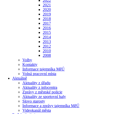
2022
2021
2020
2019
2018
2017
2016
2015
2014
2013
2012
2010
2008
Volby
Kontakty
Informace tajemníka MěÚ
Volná pracovní místa
Aktuálně
Aktuality z úřadu
Aktuality z infocentra
Zprávy z městské policie
Aktuality ze sportovní haly
Slovo starosty
Informace a zprávy tajemníka MěÚ
Videokanál města