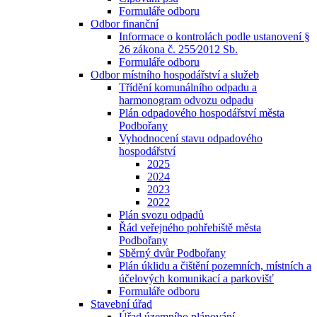
Formuláře odboru
Odbor finanční
Informace o kontrolách podle ustanovení §
26 zákona č. 255⁄2012 Sb.
Formuláře odboru
Odbor místního hospodářství a služeb
Třídění komunálního odpadu a
harmonogram odvozu odpadu
Plán odpadového hospodářství města
Podbořany
Vyhodnocení stavu odpadového
hospodářství
2025
2024
2023
2022
Plán svozu odpadů
Řád veřejného pohřebiště města
Podbořany
Sběrný dvůr Podbořany
Plán úklidu a čištění pozemních, místních a
účelových komunikací a parkovišť
Formuláře odboru
Stavební úřad
Úřad územního plánování