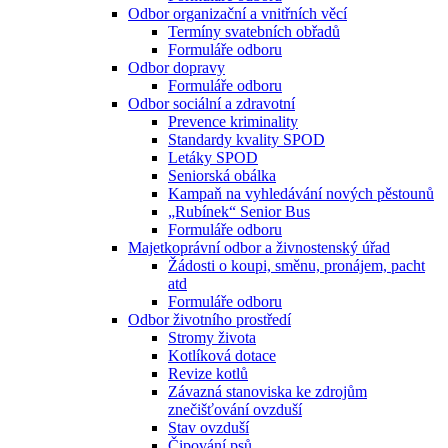
Odbor organizační a vnitřních věcí
Termíny svatebních obřadů
Formuláře odboru
Odbor dopravy
Formuláře odboru
Odbor sociální a zdravotní
Prevence kriminality
Standardy kvality SPOD
Letáky SPOD
Seniorská obálka
Kampaň na vyhledávání nových pěstounů
„Rubínek“ Senior Bus
Formuláře odboru
Majetkoprávní odbor a živnostenský úřad
Žádosti o koupi, směnu, pronájem, pacht
atd
Formuláře odboru
Odbor životního prostředí
Stromy života
Kotlíková dotace
Revize kotlů
Závazná stanoviska ke zdrojům
znečišťování ovzduší
Stav ovzduší
Čipování psů