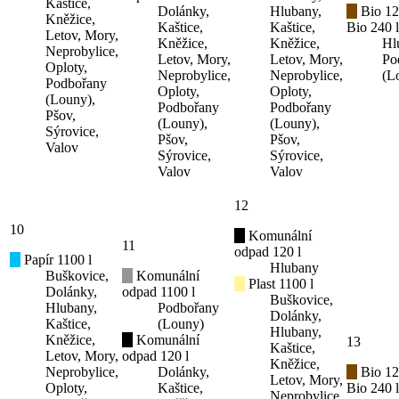
Kaštice,
Dolánky,
Hlubany,
Bio 12
Kněžice,
Kaštice,
Kaštice,
Bio 240 l
Letov, Mory,
Kněžice,
Kněžice,
Hl
Neprobylice,
Letov, Mory,
Letov, Mory,
Po
Oploty,
Neprobylice,
Neprobylice,
(L
Podbořany
Oploty,
Oploty,
(Louny),
Podbořany
Podbořany
Pšov,
(Louny),
(Louny),
Sýrovice,
Pšov,
Pšov,
Valov
Sýrovice,
Sýrovice,
Valov
Valov
12
10
Komunální
11
odpad 120 l
Papír 1100 l
Hlubany
Buškovice,
Komunální
Plast 1100 l
Dolánky,
odpad 1100 l
Buškovice,
Hlubany,
Podbořany
Dolánky,
Kaštice,
(Louny)
Hlubany,
Kněžice,
Komunální
13
Kaštice,
Letov, Mory,
odpad 120 l
Kněžice,
Neprobylice,
Dolánky,
Bio 12
Letov, Mory,
Oploty,
Kaštice,
Bio 240 l
Neprobylice,