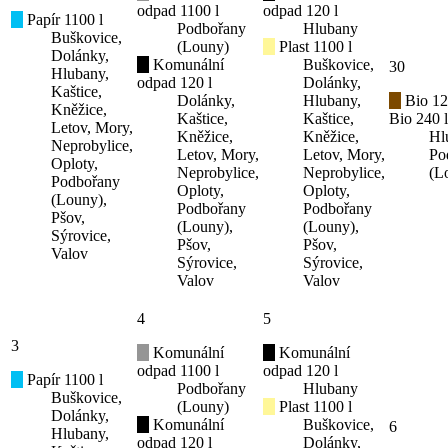
odpad 1100 l
odpad 120 l
Papír 1100 l
Podbořany
Hlubany
Buškovice,
(Louny)
Plast 1100 l
Dolánky,
Komunální
Buškovice,
30
Hlubany,
odpad 120 l
Dolánky,
Kaštice,
Dolánky,
Hlubany,
Bio 12
Kněžice,
Kaštice,
Kaštice,
Bio 240 l
Letov, Mory,
Kněžice,
Kněžice,
Hl
Neprobylice,
Letov, Mory,
Letov, Mory,
Po
Oploty,
Neprobylice,
Neprobylice,
(L
Podbořany
Oploty,
Oploty,
(Louny),
Podbořany
Podbořany
Pšov,
(Louny),
(Louny),
Sýrovice,
Pšov,
Pšov,
Valov
Sýrovice,
Sýrovice,
Valov
Valov
4
5
3
Komunální
Komunální
odpad 1100 l
odpad 120 l
Papír 1100 l
Podbořany
Hlubany
Buškovice,
(Louny)
Plast 1100 l
Dolánky,
Komunální
Buškovice,
6
Hlubany,
odpad 120 l
Dolánky,