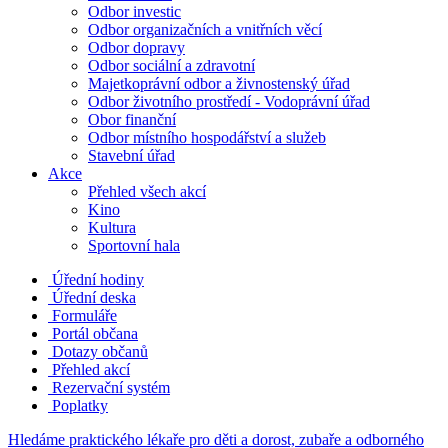
Odbor investic
Odbor organizačních a vnitřních věcí
Odbor dopravy
Odbor sociální a zdravotní
Majetkoprávní odbor a živnostenský úřad
Odbor životního prostředí - Vodoprávní úřad
Obor finanční
Odbor místního hospodářství a služeb
Stavební úřad
Akce
Přehled všech akcí
Kino
Kultura
Sportovní hala
Úřední hodiny
Úřední deska
Formuláře
Portál občana
Dotazy občanů
Přehled akcí
Rezervační systém
Poplatky
Hledáme praktického lékaře pro děti a dorost, zubaře a odborného