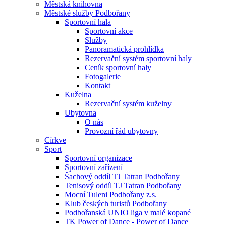
Městská knihovna
Městské služby Podbořany
Sportovní hala
Sportovní akce
Služby
Panoramatická prohlídka
Rezervační systém sportovní haly
Ceník sportovní haly
Fotogalerie
Kontakt
Kuželna
Rezervační systém kuželny
Ubytovna
O nás
Provozní řád ubytovny
Církve
Sport
Sportovní organizace
Sportovní zařízení
Šachový oddíl TJ Tatran Podbořany
Tenisový oddíl TJ Tatran Podbořany
Mocní Tuleni Podbořany z.s.
Klub českých turistů Podbořany
Podbořanská UNIO liga v malé kopané
TK Power of Dance - Power of Dance