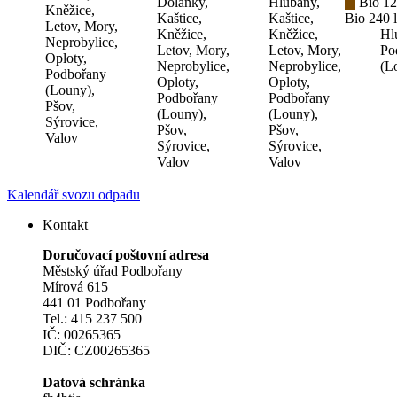
Dolánky,
Hlubany,
Bio 12
Kněžice,
Kaštice,
Kaštice,
Bio 240 l
Letov, Mory,
Kněžice,
Kněžice,
Hl
Neprobylice,
Letov, Mory,
Letov, Mory,
Po
Oploty,
Neprobylice,
Neprobylice,
(L
Podbořany
Oploty,
Oploty,
(Louny),
Podbořany
Podbořany
Pšov,
(Louny),
(Louny),
Sýrovice,
Pšov,
Pšov,
Valov
Sýrovice,
Sýrovice,
Valov
Valov
Kalendář svozu odpadu
Kontakt
Doručovací poštovní adresa
Městský úřad Podbořany
Mírová 615
441 01 Podbořany
Tel.: 415 237 500
IČ: 00265365
DIČ: CZ00265365
Datová schránka