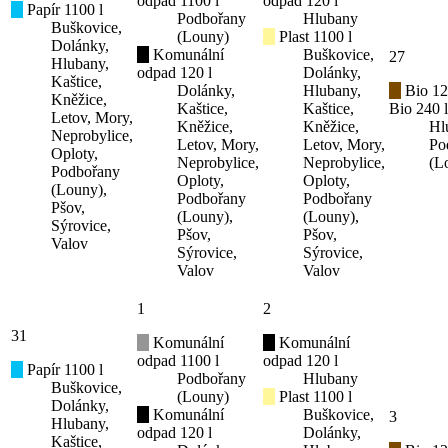
odpad 1100 l
odpad 120 l
Papír 1100 l
Podbořany
Hlubany
Buškovice,
(Louny)
Plast 1100 l
Dolánky,
Komunální
Buškovice,
27
Hlubany,
odpad 120 l
Dolánky,
Kaštice,
Dolánky,
Hlubany,
Bio 12
Kněžice,
Kaštice,
Kaštice,
Bio 240 l
Letov, Mory,
Kněžice,
Kněžice,
Hl
Neprobylice,
Letov, Mory,
Letov, Mory,
Po
Oploty,
Neprobylice,
Neprobylice,
(L
Podbořany
Oploty,
Oploty,
(Louny),
Podbořany
Podbořany
Pšov,
(Louny),
(Louny),
Sýrovice,
Pšov,
Pšov,
Valov
Sýrovice,
Sýrovice,
Valov
Valov
1
2
31
Komunální
Komunální
odpad 1100 l
odpad 120 l
Papír 1100 l
Podbořany
Hlubany
Buškovice,
(Louny)
Plast 1100 l
Dolánky,
Komunální
Buškovice,
3
Hlubany,
odpad 120 l
Dolánky,
Kaštice,