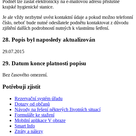
Podnět lze zaslat elektronicky na e-mailovou adresu příslušné
krajské hygienické stanice.
Je ale vždy nezbytné uvést kontaktní údaje a pokud možno telefonní
číslo, neboť bude nutné odesílatele podnětu kontaktovat z důvodu
zjištění dalších podrobností nutných k vlastnímu šetření.
28. Popis byl naposledy aktualizován
29.07.2015
29. Datum konce platnosti popisu
Bez časového omezení.
Potřebuji zjistit
Rezervační systém úřadu
Dotazy od občanů
Návody na řešení některých životních situací
Formuláře ke stažení
Mobilní aplikace V obraze
Smart Info
Ztráty a nálezy