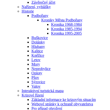
Závěrečný účet
Nařízení, vyhlášky
Historie
Podbořany
Kroniky Města Podbořany
Kronika 1968-1984
Kronika 1985-1994
Kronika 1995-2005
Buškovice
Dolánky
Hlubany
Kaštice
Kněžice
Letov
Mory
Neprobylice
Oploty
Pšov
Sýrovice
Valov
Interaktivní turistická mapa
Krizové řízení
Základní informace ke krizovým situacím
Webové stránky k ochraně obyvatelstva
Pro případ ohrožení