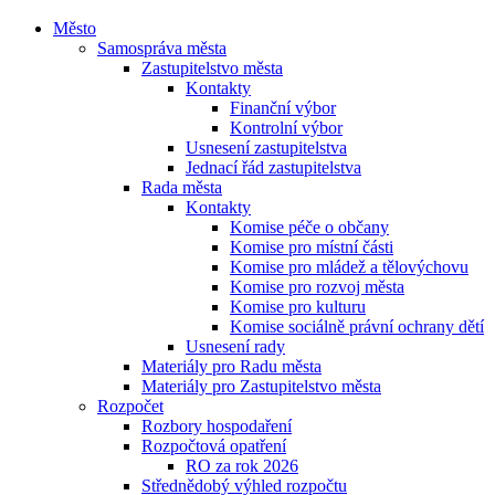
Město
Samospráva města
Zastupitelstvo města
Kontakty
Finanční výbor
Kontrolní výbor
Usnesení zastupitelstva
Jednací řád zastupitelstva
Rada města
Kontakty
Komise péče o občany
Komise pro místní části
Komise pro mládež a tělovýchovu
Komise pro rozvoj města
Komise pro kulturu
Komise sociálně právní ochrany dětí
Usnesení rady
Materiály pro Radu města
Materiály pro Zastupitelstvo města
Rozpočet
Rozbory hospodaření
Rozpočtová opatření
RO za rok 2026
Střednědobý výhled rozpočtu