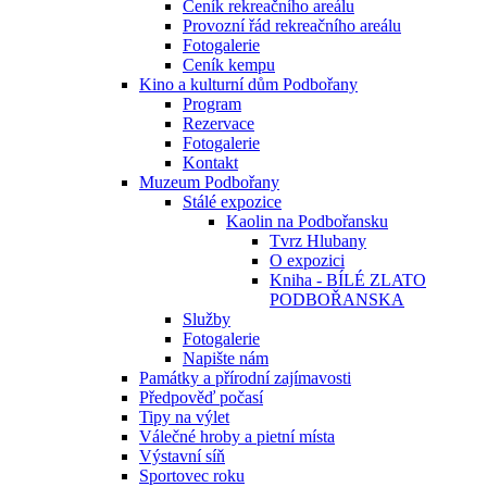
Ceník rekreačního areálu
Provozní řád rekreačního areálu
Fotogalerie
Ceník kempu
Kino a kulturní dům Podbořany
Program
Rezervace
Fotogalerie
Kontakt
Muzeum Podbořany
Stálé expozice
Kaolin na Podbořansku
Tvrz Hlubany
O expozici
Kniha - BÍLÉ ZLATO
PODBOŘANSKA
Služby
Fotogalerie
Napište nám
Památky a přírodní zajímavosti
Předpověď počasí
Tipy na výlet
Válečné hroby a pietní místa
Výstavní síň
Sportovec roku