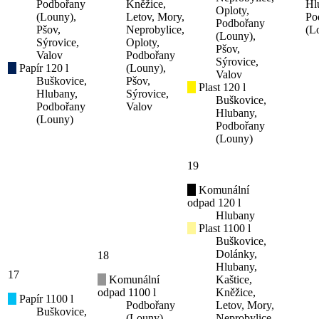
Podbořany
Kněžice,
Hl
Oploty,
(Louny),
Letov, Mory,
Po
Podbořany
Pšov,
Neprobylice,
(L
(Louny),
Sýrovice,
Oploty,
Pšov,
Valov
Podbořany
Sýrovice,
Papír 120 l
(Louny),
Valov
Buškovice,
Pšov,
Plast 120 l
Hlubany,
Sýrovice,
Buškovice,
Podbořany
Valov
Hlubany,
(Louny)
Podbořany
(Louny)
19
Komunální
odpad 120 l
Hlubany
Plast 1100 l
Buškovice,
Dolánky,
18
Hlubany,
17
Komunální
Kaštice,
odpad 1100 l
Kněžice,
Papír 1100 l
Podbořany
Letov, Mory,
Buškovice,
(Louny)
Neprobylice,