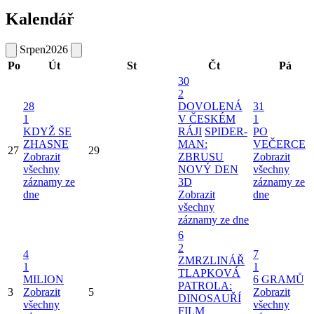
Kalendář
Srpen
2026
Po
Út
St
Čt
Pá
30
2
28
DOVOLENÁ
31
1
V ČESKÉM
1
KDYŽ SE
RÁJI
SPIDER-
PO
ZHASNE
MAN:
VEČERCE
27
29
Zobrazit
ZBRUSU
Zobrazit
všechny
NOVÝ DEN
všechny
záznamy ze
3D
záznamy ze
dne
Zobrazit
dne
všechny
záznamy ze dne
6
2
4
7
ZMRZLINÁŘ
1
1
TLAPKOVÁ
MILION
6 GRAMŮ
PATROLA:
3
Zobrazit
5
Zobrazit
DINOSAUŘÍ
všechny
všechny
FILM