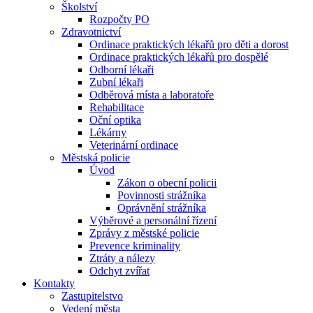
Školství
Rozpočty PO
Zdravotnictví
Ordinace praktických lékařů pro děti a dorost
Ordinace praktických lékařů pro dospělé
Odborní lékaři
Zubní lékaři
Odběrová místa a laboratoře
Rehabilitace
Oční optika
Lékárny
Veterinární ordinace
Městská policie
Úvod
Zákon o obecní policii
Povinnosti strážníka
Oprávnění strážníka
Výběrové a personální řízení
Zprávy z městské policie
Prevence kriminality
Ztráty a nálezy
Odchyt zvířat
Kontakty
Zastupitelstvo
Vedení města