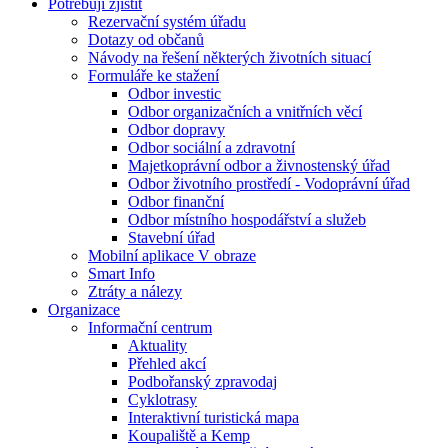
Potřebuji zjistit
Rezervační systém úřadu
Dotazy od občanů
Návody na řešení některých životních situací
Formuláře ke stažení
Odbor investic
Odbor organizačních a vnitřních věcí
Odbor dopravy
Odbor sociální a zdravotní
Majetkoprávní odbor a živnostenský úřad
Odbor životního prostředí - Vodoprávní úřad
Odbor finanční
Odbor místního hospodářství a služeb
Stavební úřad
Mobilní aplikace V obraze
Smart Info
Ztráty a nálezy
Organizace
Informační centrum
Aktuality
Přehled akcí
Podbořanský zpravodaj
Cyklotrasy
Interaktivní turistická mapa
Koupaliště a Kemp