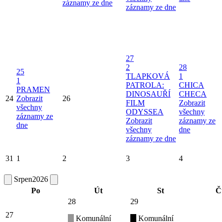
záznamy ze dne
záznamy ze dne
27
2
28
25
TLAPKOVÁ
1
1
PATROLA:
CHICA
PRAMEN
DINOSAUŘÍ
CHECA
24
Zobrazit
26
FILM
Zobrazit
všechny
ODYSSEA
všechny
záznamy ze
Zobrazit
záznamy ze
dne
všechny
dne
záznamy ze dne
31
1
2
3
4
Srpen
2026
Po
Út
St
Č
28
29
27
Komunální
Komunální