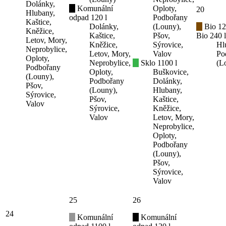
Dolánky,
Komunální
Oploty,
20
Hlubany,
odpad 120 l
Podbořany
Kaštice,
Dolánky,
(Louny),
Bio 12
Kněžice,
Kaštice,
Pšov,
Bio 240 l
Letov, Mory,
Kněžice,
Sýrovice,
Hl
Neprobylice,
Letov, Mory,
Valov
Po
Oploty,
Neprobylice,
Sklo 1100 l
(L
Podbořany
Oploty,
Buškovice,
(Louny),
Podbořany
Dolánky,
Pšov,
(Louny),
Hlubany,
Sýrovice,
Pšov,
Kaštice,
Valov
Sýrovice,
Kněžice,
Valov
Letov, Mory,
Neprobylice,
Oploty,
Podbořany
(Louny),
Pšov,
Sýrovice,
Valov
25
26
24
Komunální
Komunální