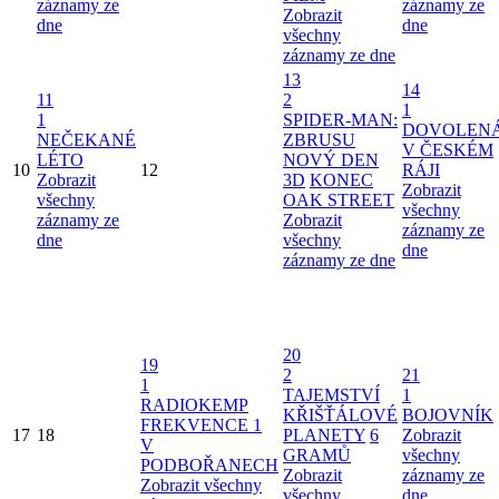
záznamy ze
záznamy ze
Zobrazit
dne
dne
všechny
záznamy ze dne
13
14
11
2
1
1
SPIDER-MAN:
DOVOLEN
NEČEKANÉ
ZBRUSU
V ČESKÉM
LÉTO
NOVÝ DEN
10
12
RÁJI
Zobrazit
3D
KONEC
Zobrazit
všechny
OAK STREET
všechny
záznamy ze
Zobrazit
záznamy ze
dne
všechny
dne
záznamy ze dne
20
19
2
21
1
TAJEMSTVÍ
1
RADIOKEMP
KŘIŠŤÁLOVÉ
BOJOVNÍK
FREKVENCE 1
17
18
PLANETY
6
Zobrazit
V
GRAMŮ
všechny
PODBOŘANECH
Zobrazit
záznamy ze
Zobrazit všechny
všechny
dne