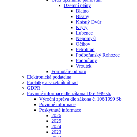
Územní plány
Blatno
Blšany
Krásný Dvůr
Kryry
Lubenec
Nepomyšl
Očihov
Petrohrad
Podbořanský Rohozec
Podbořany
Vroutek
Formuláře odboru
Elektronická podatelna
Poplatky a sazebník úhrad
GDPR
Povinné informace dle zákona 106⁄1999 sb.
Výroční zpráva dle zákona č. 106⁄1999 Sb.
Povinné informace
Poskytnuté informace
2026
2025
2024
2023