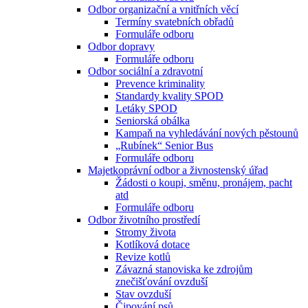
Odbor organizační a vnitřních věcí
Termíny svatebních obřadů
Formuláře odboru
Odbor dopravy
Formuláře odboru
Odbor sociální a zdravotní
Prevence kriminality
Standardy kvality SPOD
Letáky SPOD
Seniorská obálka
Kampaň na vyhledávání nových pěstounů
„Rubínek“ Senior Bus
Formuláře odboru
Majetkoprávní odbor a živnostenský úřad
Žádosti o koupi, směnu, pronájem, pacht
atd
Formuláře odboru
Odbor životního prostředí
Stromy života
Kotlíková dotace
Revize kotlů
Závazná stanoviska ke zdrojům
znečišťování ovzduší
Stav ovzduší
Čipování psů