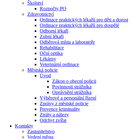
Školství
Rozpočty PO
Zdravotnictví
Ordinace praktických lékařů pro děti a dorost
Ordinace praktických lékařů pro dospělé
Odborní lékaři
Zubní lékaři
Odběrová místa a laboratoře
Rehabilitace
Oční optika
Lékárny
Veterinární ordinace
Městská policie
Úvod
Zákon o obecní policii
Povinnosti strážníka
Oprávnění strážníka
Výběrové a personální řízení
Zprávy z městské policie
Prevence kriminality
Ztráty a nálezy
Odchyt zvířat
Kontakty
Zastupitelstvo
Vedení města