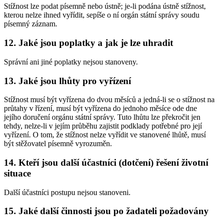
Stížnost lze podat písemně nebo ústně; je-li podána ústně stížnost,
kterou nelze ihned vyřídit, sepíše o ní orgán státní správy soudu
písemný záznam.
12. Jaké jsou poplatky a jak je lze uhradit
Správní ani jiné poplatky nejsou stanoveny.
13. Jaké jsou lhůty pro vyřízení
Stížnost musí být vyřízena do dvou měsíců a jedná-li se o stížnost na
průtahy v řízení, musí být vyřízena do jednoho měsíce ode dne
jejího doručení orgánu státní správy. Tuto lhůtu lze překročit jen
tehdy, nelze-li v jejím průběhu zajistit podklady potřebné pro její
vyřízení. O tom, že stížnost nelze vyřídit ve stanovené lhůtě, musí
být stěžovatel písemně vyrozuměn.
14. Kteří jsou další účastníci (dotčení) řešení životní
situace
Další účastníci postupu nejsou stanoveni.
15. Jaké další činnosti jsou po žadateli požadovány