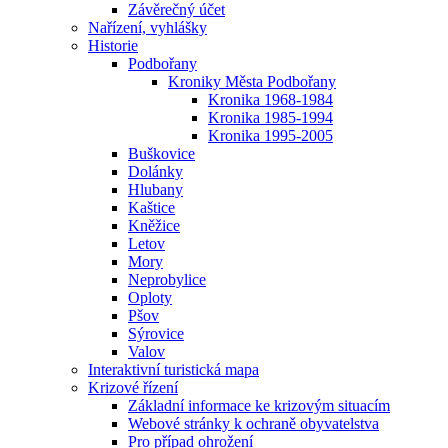
Závěrečný účet
Nařízení, vyhlášky
Historie
Podbořany
Kroniky Města Podbořany
Kronika 1968-1984
Kronika 1985-1994
Kronika 1995-2005
Buškovice
Dolánky
Hlubany
Kaštice
Kněžice
Letov
Mory
Neprobylice
Oploty
Pšov
Sýrovice
Valov
Interaktivní turistická mapa
Krizové řízení
Základní informace ke krizovým situacím
Webové stránky k ochraně obyvatelstva
Pro případ ohrožení