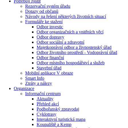
Potřebuji zjistit
Rezervační systém úřadu
Dotazy od občanů
Návody na řešení některých životních situací
Formuláře ke stažení
Odbor investic
Odbor organizačních a vnitřních věcí
Odbor dopravy
Odbor sociální a zdravotní
Majetkoprávní odbor a živnostenský úřad
Odbor životního prostředí - Vodoprávní úřad
Odbor finanční
Odbor místního hospodářství a služeb
Stavební úřad
Mobilní aplikace V obraze
Smart Info
Ztráty a nálezy
Organizace
Informační centrum
Aktuality
Přehled akcí
Podbořanský zpravodaj
Cyklotrasy
Interaktivní turistická mapa
Koupaliště a Kemp