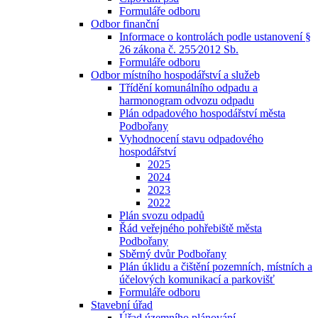
Formuláře odboru
Odbor finanční
Informace o kontrolách podle ustanovení §
26 zákona č. 255⁄2012 Sb.
Formuláře odboru
Odbor místního hospodářství a služeb
Třídění komunálního odpadu a
harmonogram odvozu odpadu
Plán odpadového hospodářství města
Podbořany
Vyhodnocení stavu odpadového
hospodářství
2025
2024
2023
2022
Plán svozu odpadů
Řád veřejného pohřebiště města
Podbořany
Sběrný dvůr Podbořany
Plán úklidu a čištění pozemních, místních a
účelových komunikací a parkovišť
Formuláře odboru
Stavební úřad
Úřad územního plánování