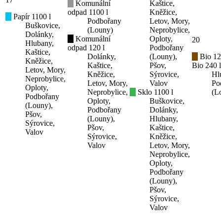
Komunální
Kaštice,
odpad 1100 l
Kněžice,
Papír 1100 l
Podbořany
Letov, Mory,
Buškovice,
(Louny)
Neprobylice,
Dolánky,
Komunální
Oploty,
20
Hlubany,
odpad 120 l
Podbořany
Kaštice,
Dolánky,
(Louny),
Bio 12
Kněžice,
Kaštice,
Pšov,
Bio 240 l
Letov, Mory,
Kněžice,
Sýrovice,
Hl
Neprobylice,
Letov, Mory,
Valov
Po
Oploty,
Neprobylice,
Sklo 1100 l
(L
Podbořany
Oploty,
Buškovice,
(Louny),
Podbořany
Dolánky,
Pšov,
(Louny),
Hlubany,
Sýrovice,
Pšov,
Kaštice,
Valov
Sýrovice,
Kněžice,
Valov
Letov, Mory,
Neprobylice,
Oploty,
Podbořany
(Louny),
Pšov,
Sýrovice,
Valov