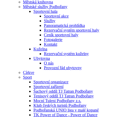
Městská knihovna
Městské služby Podbořany
Sportovní hala
Sportovní akce
Služby
Panoramatická prohlídka
Rezervační systém sportovní haly
Ceník sportovní haly
Fotogalerie
Kontakt
Kuželna
Rezervační systém kuželny
Ubytovna
O nás
Provozní řád ubytovny
Církve
Sport
Sportovní organizace
Sportovní zařízení
Šachový oddíl TJ Tatran Podbořany
Tenisový oddíl TJ Tatran Podbořany
Mocní Tuleni Podbořany z.s.
Klub českých turistů Podbořany
Podbořanská UNIO liga v malé kopané
TK Power of Dance - Power of Dance