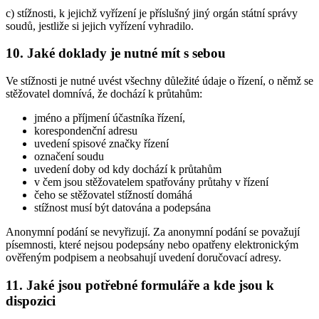
c) stížnosti, k jejichž vyřízení je příslušný jiný orgán státní správy
soudů, jestliže si jejich vyřízení vyhradilo.
10. Jaké doklady je nutné mít s sebou
Ve stížnosti je nutné uvést všechny důležité údaje o řízení, o němž se
stěžovatel domnívá, že dochází k průtahům:
jméno a příjmení účastníka řízení,
korespondenční adresu
uvedení spisové značky řízení
označení soudu
uvedení doby od kdy dochází k průtahům
v čem jsou stěžovatelem spatřovány průtahy v řízení
čeho se stěžovatel stížností domáhá
stížnost musí být datována a podepsána
Anonymní podání se nevyřizují. Za anonymní podání se považují
písemnosti, které nejsou podepsány nebo opatřeny elektronickým
ověřeným podpisem a neobsahují uvedení doručovací adresy.
11. Jaké jsou potřebné formuláře a kde jsou k
dispozici