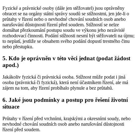
Fyzické a právnické osoby (dále jen stěžovatel) jsou oprávněny
obracet se na orgány státní správy soudů se stížnostmi, jen jde-li o
průtahy v řízení nebo o nevhodné chování soudních osob anebo
narušování důstojnosti řízení před soudem. Stížností se nelze
domáhat přezkoumání postupu soudu ve výkonu jeho nezávislé
rozhodovací činnosti. Podání stížnosti nesmí být stěžovateli na újmu;
to neplatí, jestliže se obsahem svého podání dopustí trestného činu
nebo přestupku.
5. Kdo je oprávněn v této věci jednat (podat žádost
apod.)
Jakákoliv fyzická či právnická osoba. Stížnost může podat i jiná
osoba (právnická či fyzická), která není účastníkem řízení, ale má
zájem na tom, aby řízení probíhalo plynule a bez průtahů.
6. Jaké jsou podmínky a postup pro řešení životní
situace
Průtahy v řízení před vrchními, krajskými a okresními soudy, nebo
nevhodné chování soudních osob anebo narušování důstojnosti
řízení před soudem.