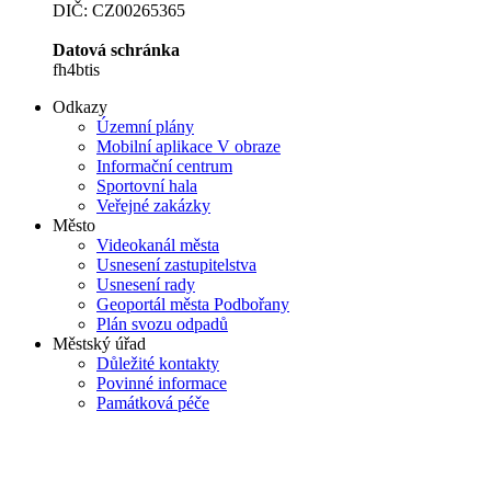
DIČ: CZ00265365
Datová schránka
fh4btis
Odkazy
Územní plány
Mobilní aplikace V obraze
Informační centrum
Sportovní hala
Veřejné zakázky
Město
Videokanál města
Usnesení zastupitelstva
Usnesení rady
Geoportál města Podbořany
Plán svozu odpadů
Městský úřad
Důležité kontakty
Povinné informace
Památková péče