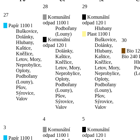
28
29
27
Komunální
Komunální
odpad 1100 l
odpad 120 l
Papír 1100 l
Podbořany
Hlubany
Buškovice,
(Louny)
Plast 1100 l
Dolánky,
Komunální
Buškovice,
30
Hlubany,
odpad 120 l
Dolánky,
Kaštice,
Dolánky,
Hlubany,
Bio 12
Kněžice,
Kaštice,
Kaštice,
Bio 240 l
Letov, Mory,
Kněžice,
Kněžice,
Hl
Neprobylice,
Letov, Mory,
Letov, Mory,
Po
Oploty,
Neprobylice,
Neprobylice,
(L
Podbořany
Oploty,
Oploty,
(Louny),
Podbořany
Podbořany
Pšov,
(Louny),
(Louny),
Sýrovice,
Pšov,
Pšov,
Valov
Sýrovice,
Sýrovice,
Valov
Valov
4
5
3
Komunální
Komunální
odpad 1100 l
odpad 120 l
Papír 1100 l