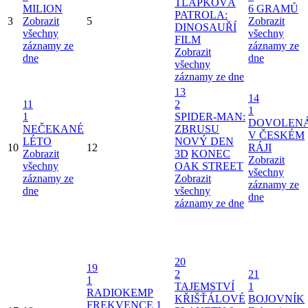
TLAPKOVÁ
MILION
6 GRAMŮ
PATROLA:
3
Zobrazit
5
Zobrazit
DINOSAUŘÍ
všechny
všechny
FILM
záznamy ze
záznamy ze
Zobrazit
dne
dne
všechny
záznamy ze dne
13
14
11
2
1
1
SPIDER-MAN:
DOVOLEN
NEČEKANÉ
ZBRUSU
V ČESKÉM
LÉTO
NOVÝ DEN
10
12
RÁJI
Zobrazit
3D
KONEC
Zobrazit
všechny
OAK STREET
všechny
záznamy ze
Zobrazit
záznamy ze
dne
všechny
dne
záznamy ze dne
20
19
2
21
1
TAJEMSTVÍ
1
RADIOKEMP
KŘIŠŤÁLOVÉ
BOJOVNÍK
FREKVENCE 1