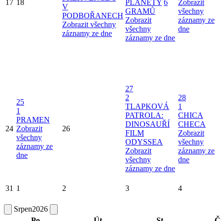
17
18
PLANETY
6
Zobrazit
V
GRAMŮ
všechny
PODBOŘANECH
Zobrazit
záznamy ze
Zobrazit všechny
všechny
dne
záznamy ze dne
záznamy ze dne
27
2
28
25
TLAPKOVÁ
1
1
PATROLA:
CHICA
PRAMEN
DINOSAUŘÍ
CHECA
24
Zobrazit
26
FILM
Zobrazit
všechny
ODYSSEA
všechny
záznamy ze
Zobrazit
záznamy ze
dne
všechny
dne
záznamy ze dne
31
1
2
3
4
Srpen
2026
Po
Út
St
Č