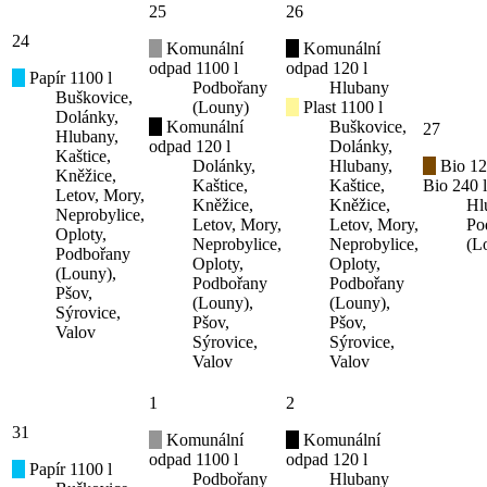
25
26
24
Komunální
Komunální
odpad 1100 l
odpad 120 l
Papír 1100 l
Podbořany
Hlubany
Buškovice,
(Louny)
Plast 1100 l
Dolánky,
Komunální
Buškovice,
27
Hlubany,
odpad 120 l
Dolánky,
Kaštice,
Dolánky,
Hlubany,
Bio 12
Kněžice,
Kaštice,
Kaštice,
Bio 240 l
Letov, Mory,
Kněžice,
Kněžice,
Hl
Neprobylice,
Letov, Mory,
Letov, Mory,
Po
Oploty,
Neprobylice,
Neprobylice,
(L
Podbořany
Oploty,
Oploty,
(Louny),
Podbořany
Podbořany
Pšov,
(Louny),
(Louny),
Sýrovice,
Pšov,
Pšov,
Valov
Sýrovice,
Sýrovice,
Valov
Valov
1
2
31
Komunální
Komunální
odpad 1100 l
odpad 120 l
Papír 1100 l
Podbořany
Hlubany