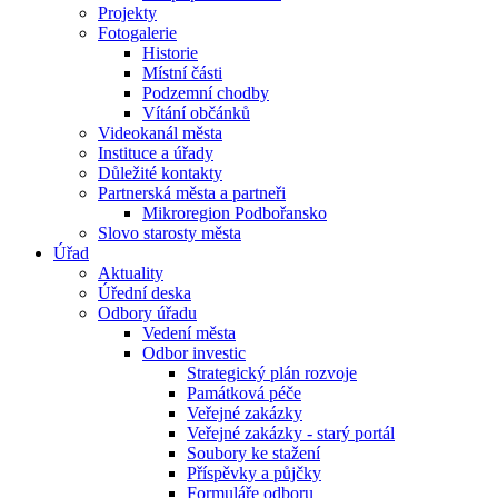
Projekty
Fotogalerie
Historie
Místní části
Podzemní chodby
Vítání občánků
Videokanál města
Instituce a úřady
Důležité kontakty
Partnerská města a partneři
Mikroregion Podbořansko
Slovo starosty města
Úřad
Aktuality
Úřední deska
Odbory úřadu
Vedení města
Odbor investic
Strategický plán rozvoje
Památková péče
Veřejné zakázky
Veřejné zakázky - starý portál
Soubory ke stažení
Příspěvky a půjčky
Formuláře odboru