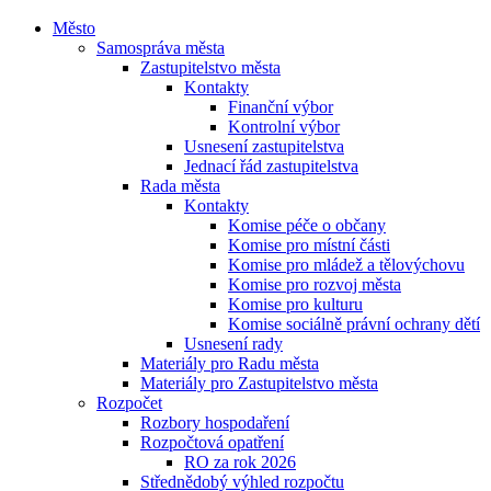
Město
Samospráva města
Zastupitelstvo města
Kontakty
Finanční výbor
Kontrolní výbor
Usnesení zastupitelstva
Jednací řád zastupitelstva
Rada města
Kontakty
Komise péče o občany
Komise pro místní části
Komise pro mládež a tělovýchovu
Komise pro rozvoj města
Komise pro kulturu
Komise sociálně právní ochrany dětí
Usnesení rady
Materiály pro Radu města
Materiály pro Zastupitelstvo města
Rozpočet
Rozbory hospodaření
Rozpočtová opatření
RO za rok 2026
Střednědobý výhled rozpočtu