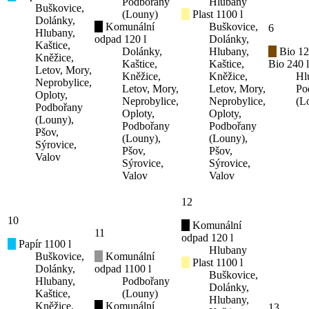
Podbořany
Hlubany
Buškovice,
(Louny)
Plast 1100 l
Dolánky,
Komunální
Buškovice,
6
Hlubany,
odpad 120 l
Dolánky,
Kaštice,
Dolánky,
Hlubany,
Bio 12
Kněžice,
Kaštice,
Kaštice,
Bio 240 l
Letov, Mory,
Kněžice,
Kněžice,
Hl
Neprobylice,
Letov, Mory,
Letov, Mory,
Po
Oploty,
Neprobylice,
Neprobylice,
(L
Podbořany
Oploty,
Oploty,
(Louny),
Podbořany
Podbořany
Pšov,
(Louny),
(Louny),
Sýrovice,
Pšov,
Pšov,
Valov
Sýrovice,
Sýrovice,
Valov
Valov
12
10
Komunální
11
odpad 120 l
Papír 1100 l
Hlubany
Buškovice,
Komunální
Plast 1100 l
Dolánky,
odpad 1100 l
Buškovice,
Hlubany,
Podbořany
Dolánky,
Kaštice,
(Louny)
Hlubany,
Kněžice,
Komunální
13