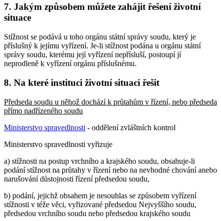
7. Jakým způsobem můžete zahájit řešení životní
situace
Stížnost se podává u toho orgánu státní správy soudu, který je
příslušný k jejímu vyřízení. Je-li stížnost podána u orgánu státní
správy soudu, kterému její vyřízení nepřísluší, postoupí jí
neprodleně k vyřízení orgánu příslušnému.
8. Na které instituci životní situaci řešit
Předseda soudu u něhož dochází k průtahům v řízení, nebo předseda
přímo nadřízeného soudu
Ministerstvo spravedlnosti
- oddělení zvláštních kontrol
Ministerstvo spravedlnosti vyřizuje
a) stížnosti na postup vrchního a krajského soudu, obsahuje-li
podání stížnost na průtahy v řízení nebo na nevhodné chování anebo
narušování důstojnosti řízení předsedou soudu,
b) podání, jejichž obsahem je nesouhlas se způsobem vyřízení
stížnosti v téže věci, vyřizované předsedou Nejvyššího soudu,
předsedou vrchního soudu nebo předsedou krajského soudu