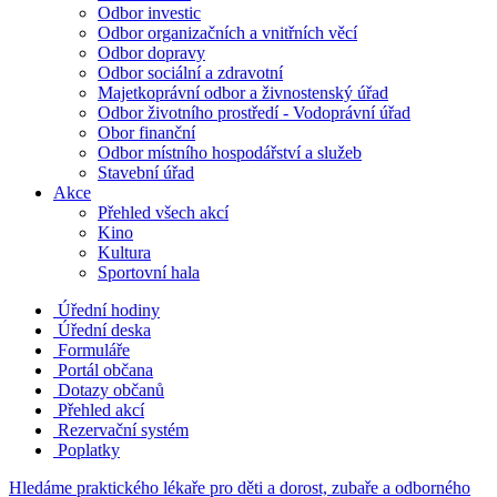
Odbor investic
Odbor organizačních a vnitřních věcí
Odbor dopravy
Odbor sociální a zdravotní
Majetkoprávní odbor a živnostenský úřad
Odbor životního prostředí - Vodoprávní úřad
Obor finanční
Odbor místního hospodářství a služeb
Stavební úřad
Akce
Přehled všech akcí
Kino
Kultura
Sportovní hala
Úřední hodiny
Úřední deska
Formuláře
Portál občana
Dotazy občanů
Přehled akcí
Rezervační systém
Poplatky
Hledáme praktického lékaře pro děti a dorost, zubaře a odborného