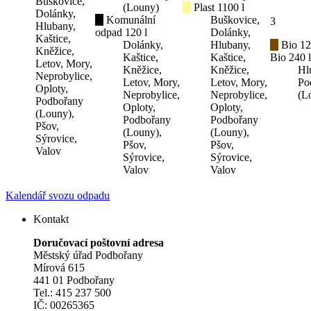
Buškovice,
(Louny)
Plast 1100 l
Dolánky,
Komunální
Buškovice,
3
Hlubany,
odpad 120 l
Dolánky,
Kaštice,
Dolánky,
Hlubany,
Bio 12
Kněžice,
Kaštice,
Kaštice,
Bio 240 l
Letov, Mory,
Kněžice,
Kněžice,
Hl
Neprobylice,
Letov, Mory,
Letov, Mory,
Po
Oploty,
Neprobylice,
Neprobylice,
(L
Podbořany
Oploty,
Oploty,
(Louny),
Podbořany
Podbořany
Pšov,
(Louny),
(Louny),
Sýrovice,
Pšov,
Pšov,
Valov
Sýrovice,
Sýrovice,
Valov
Valov
Kalendář svozu odpadu
Kontakt
Doručovací poštovní adresa
Městský úřad Podbořany
Mírová 615
441 01 Podbořany
Tel.: 415 237 500
IČ: 00265365