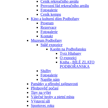
Ceník rekreačního areálu
Provozní řád rekreačního areálu
Fotogalerie
Ceník kempu
Kino a kulturní dům Podbořany
Program
Rezervace
Fotogalerie
Kontakt
Muzeum Podbořany
Stálé expozice
Kaolin na Podbořansku
Tvrz Hlubany
O expozici
Kniha - BÍLÉ ZLATO
PODBOŘANSKA
Služby
Fotogalerie
Napište nám
Památky a přírodní zajímavosti
Předpověď počasí
Tipy na výlet
Válečné hroby a pietní místa
Výstavní síň
Sportovec roku