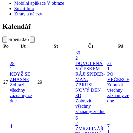
Mobilní aplikace V obraze
Smart Info
Ztráty a nálezy
Kalendář
Srpen
2026
Po
Út
St
Čt
Pá
30
2
28
DOVOLENÁ
31
1
V ČESKÉM
1
KDYŽ SE
RÁJI
SPIDER-
PO
ZHASNE
MAN:
VEČERCE
27
29
Zobrazit
ZBRUSU
Zobrazit
všechny
NOVÝ DEN
všechny
záznamy ze
3D
záznamy ze
dne
Zobrazit
dne
všechny
záznamy ze dne
6
2
4
7
ZMRZLINÁŘ
1
1