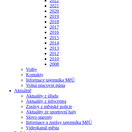
2022
2021
2020
2019
2018
2017
2016
2015
2014
2013
2012
2010
2008
Volby
Kontakty
Informace tajemníka MěÚ
Volná pracovní místa
Aktuálně
Aktuality z úřadu
Aktuality z infocentra
Zprávy z městské policie
Aktuality ze sportovní haly
Slovo starosty
Informace a zprávy tajemníka MěÚ
Videokanál města