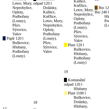
Kaštice,
Letov, Mory,
odpad 120 l
Kněžice,
Neprobylice,
Dolánky,
Bio 12
Letov, Mory,
Oploty,
Kaštice,
Bio 240 l
Neprobylice,
Podbořany
Kněžice,
Hl
Oploty,
(Louny),
Letov, Mory,
Po
Podbořany
Pšov,
Neprobylice,
(L
(Louny),
Sýrovice,
Oploty,
Pšov,
Valov
Podbořany
Sýrovice,
Papír 120 l
(Louny),
Valov
Buškovice,
Pšov,
Plast 120 l
Hlubany,
Sýrovice,
Buškovice,
Podbořany
Valov
Hlubany,
(Louny)
Podbořany
(Louny)
19
Komunální
odpad 120 l
Hlubany
Plast 1100 l
Buškovice,
Dolánky,
18
Hlubany,
17