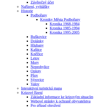
Závěrečný účet
Nařízení, vyhlášky
Historie
Podbořany
Kroniky Města Podbořany
Kronika 1968-1984
Kronika 1985-1994
Kronika 1995-2005
Buškovice
Dolánky
Hlubany
Kaštice
Kněžice
Letov
Mory
Neprobylice
Oploty
Pšov
Sýrovice
Valov
Interaktivní turistická mapa
Krizové řízení
Základní informace ke krizovým situacím
Webové stránky k ochraně obyvatelstva
Pro případ ohrožení