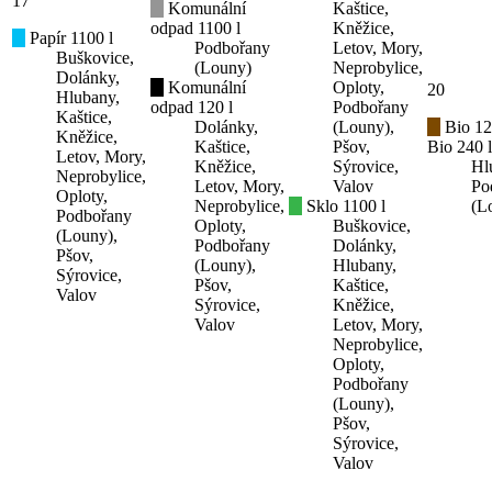
17
Komunální
Kaštice,
odpad 1100 l
Kněžice,
Papír 1100 l
Podbořany
Letov, Mory,
Buškovice,
(Louny)
Neprobylice,
Dolánky,
Komunální
Oploty,
20
Hlubany,
odpad 120 l
Podbořany
Kaštice,
Dolánky,
(Louny),
Bio 12
Kněžice,
Kaštice,
Pšov,
Bio 240 l
Letov, Mory,
Kněžice,
Sýrovice,
Hl
Neprobylice,
Letov, Mory,
Valov
Po
Oploty,
Neprobylice,
Sklo 1100 l
(L
Podbořany
Oploty,
Buškovice,
(Louny),
Podbořany
Dolánky,
Pšov,
(Louny),
Hlubany,
Sýrovice,
Pšov,
Kaštice,
Valov
Sýrovice,
Kněžice,
Valov
Letov, Mory,
Neprobylice,
Oploty,
Podbořany
(Louny),
Pšov,
Sýrovice,
Valov