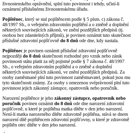
živnostenského oprávnění, splní tuto povinnost i tehdy, učiní-li
oznámení příslušnému živnostenskému úřadu.
Pojištěnec
, který se stal pojištěncem podle § 5 písm. c) zákona č.
48/1997 Sb., o veřejném zdravotním pojištění a o změně a doplnění
některých souvisejících zákonů, ve znění pozdějších předpisů (tj.
osobou bez zdanitelných příjmů), je povinen oznámit tuto skutečnost
příslušné zdravotní pojišťovně
do 8 dnů
ode dne, kdy nastala.
Pojištěnec
je povinen oznámit příslušné zdravotní pojišťovně
nejpozději
do 8 dnů
skutečnosti rozhodné pro vznik nebo zánik
povinnosti státu platit za něj pojistné podle § 7 zákona č. 48/1997
Sb., o veřejném zdravotním pojištění a o změně a doplnění
některých souvisejících zákonů, ve znění pozdějších předpisů. Za
osoby zaměstnané plní tuto povinnost zaměstnavatel, pokud jsou mu
tyto skutečnosti známy. Za osoby s omezenou svéprávností plní tuto
povinnost jejich zákonný zástupce, opatrovník nebo poručník.
Narození pojištěnce je jeho
zákonný zástupce, opatrovník nebo
poručník
povinen oznámit
do 8 dnů
ode dne narození zdravotní
pojišťovně, u které je pojištěna matka dítěte v den jeho narození.
Není-li matka narozeného dítěte zdravotně pojištěna, stává se dnem
narození dítě pojištěncem zdravotní pojišťovny, u které je zdravotně
pojištěn otec dítěte v den jeho narození.