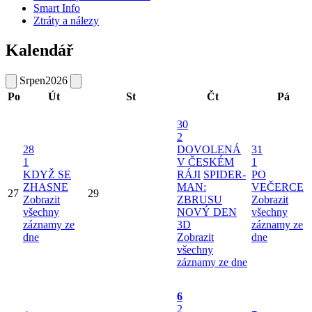
Smart Info
Ztráty a nálezy
Kalendář
Srpen
2026
Po
Út
St
Čt
Pá
30
2
28
DOVOLENÁ
31
1
V ČESKÉM
1
KDYŽ SE
RÁJI
SPIDER-
PO
ZHASNE
MAN:
VEČERCE
27
29
Zobrazit
ZBRUSU
Zobrazit
všechny
NOVÝ DEN
všechny
záznamy ze
3D
záznamy ze
dne
Zobrazit
dne
všechny
záznamy ze dne
6
2