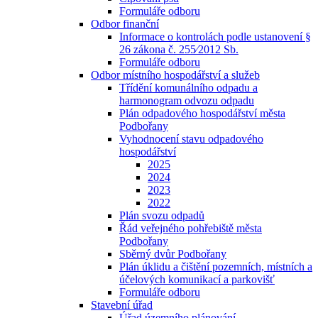
Formuláře odboru
Odbor finanční
Informace o kontrolách podle ustanovení §
26 zákona č. 255⁄2012 Sb.
Formuláře odboru
Odbor místního hospodářství a služeb
Třídění komunálního odpadu a
harmonogram odvozu odpadu
Plán odpadového hospodářství města
Podbořany
Vyhodnocení stavu odpadového
hospodářství
2025
2024
2023
2022
Plán svozu odpadů
Řád veřejného pohřebiště města
Podbořany
Sběrný dvůr Podbořany
Plán úklidu a čištění pozemních, místních a
účelových komunikací a parkovišť
Formuláře odboru
Stavební úřad
Úřad územního plánování