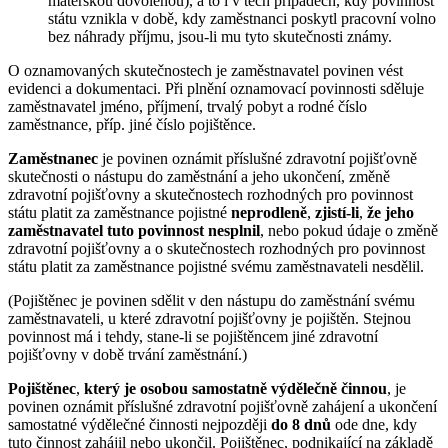
mateřskou dovolenou), a to i v těch případech, kdy povinnost
státu vznikla v době, kdy zaměstnanci poskytl pracovní volno
bez náhrady příjmu, jsou-li mu tyto skutečnosti známy.
O oznamovaných skutečnostech je zaměstnavatel povinen vést
evidenci a dokumentaci. Při plnění oznamovací povinnosti sděluje
zaměstnavatel jméno, příjmení, trvalý pobyt a rodné číslo
zaměstnance, příp. jiné číslo pojištěnce.
Zaměstnanec
je povinen oznámit příslušné zdravotní pojišťovně
skutečnosti o nástupu do zaměstnání a jeho ukončení, změně
zdravotní pojišťovny a skutečnostech rozhodných pro povinnost
státu platit za zaměstnance pojistné
neprodleně
,
zjistí-li
,
že jeho
zaměstnavatel tuto povinnost nesplnil
, nebo pokud údaje o změně
zdravotní pojišťovny a o skutečnostech rozhodných pro povinnost
státu platit za zaměstnance pojistné svému zaměstnavateli nesdělil.
(Pojištěnec je povinen sdělit v den nástupu do zaměstnání svému
zaměstnavateli, u které zdravotní pojišťovny je pojištěn. Stejnou
povinnost má i tehdy, stane-li se pojištěncem jiné zdravotní
pojišťovny v době trvání zaměstnání.)
Pojištěnec
,
který je osobou samostatně výdělečně činnou
, je
povinen oznámit příslušné zdravotní pojišťovně zahájení a ukončení
samostatné výdělečné činnosti nejpozději
do 8 dnů
ode dne, kdy
tuto činnost zahájil nebo ukončil. Pojištěnec, podnikající na základě