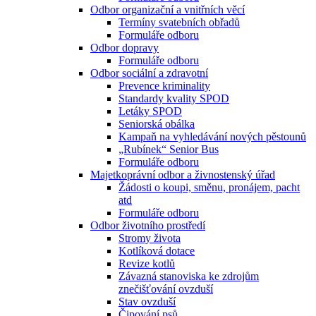
Odbor organizační a vnitřních věcí
Termíny svatebních obřadů
Formuláře odboru
Odbor dopravy
Formuláře odboru
Odbor sociální a zdravotní
Prevence kriminality
Standardy kvality SPOD
Letáky SPOD
Seniorská obálka
Kampaň na vyhledávání nových pěstounů
„Rubínek“ Senior Bus
Formuláře odboru
Majetkoprávní odbor a živnostenský úřad
Žádosti o koupi, směnu, pronájem, pacht
atd
Formuláře odboru
Odbor životního prostředí
Stromy života
Kotlíková dotace
Revize kotlů
Závazná stanoviska ke zdrojům
znečišťování ovzduší
Stav ovzduší
Čipování psů