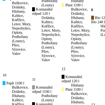
Podbořany
Hlubany
Buškovice,
(Louny)
Plast 1100 l
Dolánky,
Komunální
Buškovice,
6
Hlubany,
odpad 120 l
Dolánky,
Kaštice,
Dolánky,
Hlubany,
Bio 12
Kněžice,
Kaštice,
Kaštice,
Bio 240 l
Letov, Mory,
Kněžice,
Kněžice,
Hl
Neprobylice,
Letov, Mory,
Letov, Mory,
Po
Oploty,
Neprobylice,
Neprobylice,
(L
Podbořany
Oploty,
Oploty,
(Louny),
Podbořany
Podbořany
Pšov,
(Louny),
(Louny),
Sýrovice,
Pšov,
Pšov,
Valov
Sýrovice,
Sýrovice,
Valov
Valov
12
10
Komunální
11
odpad 120 l
Papír 1100 l
Hlubany
Buškovice,
Komunální
Plast 1100 l
Dolánky,
odpad 1100 l
Buškovice,
Hlubany,
Podbořany
Dolánky,
Kaštice,
(Louny)
Hlubany,
Kněžice,
Komunální
13