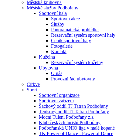
Městská knihovna
Městské služby Podbořany
Sportovní hala
Sportovní akce
Služby
Panoramatická prohlídka
Rezervační systém sportovní haly
Ceník sportovní haly
Fotogalerie
Kontakt
Kuželna
Rezervační systém kuželny
Ubytovna
O nás
Provozní řád ubytovny
Církve
Sport
Sportovní organizace
Sportovní zařízení
Šachový oddíl TJ Tatran Podbořany
Tenisový oddíl TJ Tatran Podbořany
Mocní Tuleni Podbořany z.s.
Klub českých turistů Podbořany
Podbořanská UNIO liga v malé kopané
TK Power of Dance - Power of Dance