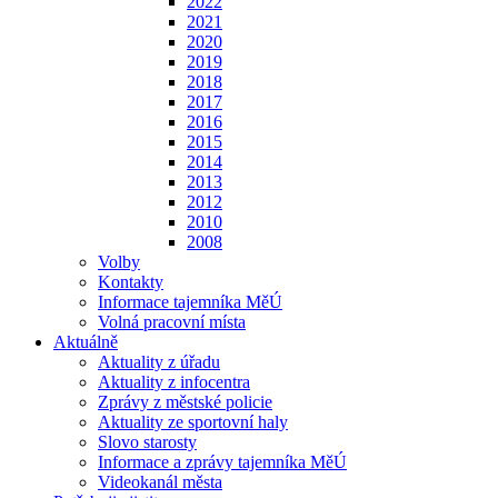
2022
2021
2020
2019
2018
2017
2016
2015
2014
2013
2012
2010
2008
Volby
Kontakty
Informace tajemníka MěÚ
Volná pracovní místa
Aktuálně
Aktuality z úřadu
Aktuality z infocentra
Zprávy z městské policie
Aktuality ze sportovní haly
Slovo starosty
Informace a zprávy tajemníka MěÚ
Videokanál města