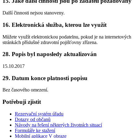
15. Jaké další činnosti jsou po žadateli požadovány
Další činnosti nejsou stanoveny.
16. Elektronická služba, kterou lze využít
Můžete využít elektronickou podatelnu, pokud je na internetových
stránkách příslušné zdravotní pojišťovny zřízena.
28. Popis byl naposledy aktualizován
15.10.2017
29. Datum konce platnosti popisu
Bez časového omezení.
Potřebuji zjistit
Rezervační systém úřadu
Dotazy od občanů
Návody na řešení některých životních situací
Formuláře ke stažení
Mobilní aplikace V obraze