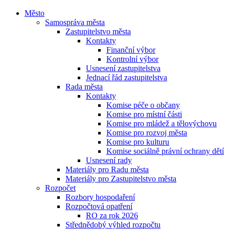
Město
Samospráva města
Zastupitelstvo města
Kontakty
Finanční výbor
Kontrolní výbor
Usnesení zastupitelstva
Jednací řád zastupitelstva
Rada města
Kontakty
Komise péče o občany
Komise pro místní části
Komise pro mládež a tělovýchovu
Komise pro rozvoj města
Komise pro kulturu
Komise sociálně právní ochrany dětí
Usnesení rady
Materiály pro Radu města
Materiály pro Zastupitelstvo města
Rozpočet
Rozbory hospodaření
Rozpočtová opatření
RO za rok 2026
Střednědobý výhled rozpočtu