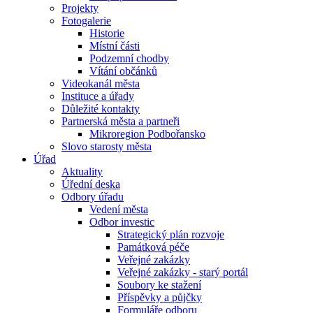
Projekty
Fotogalerie
Historie
Místní části
Podzemní chodby
Vítání občánků
Videokanál města
Instituce a úřady
Důležité kontakty
Partnerská města a partneři
Mikroregion Podbořansko
Slovo starosty města
Úřad
Aktuality
Úřední deska
Odbory úřadu
Vedení města
Odbor investic
Strategický plán rozvoje
Památková péče
Veřejné zakázky
Veřejné zakázky - starý portál
Soubory ke stažení
Příspěvky a půjčky
Formuláře odboru