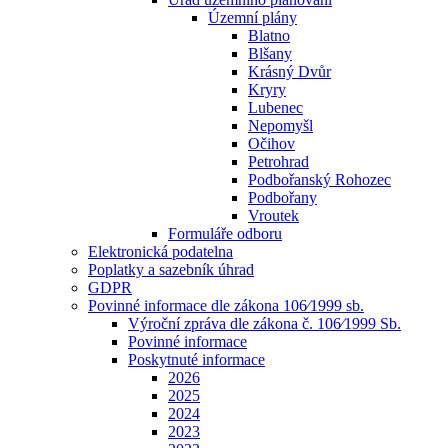
Územní plány
Blatno
Blšany
Krásný Dvůr
Kryry
Lubenec
Nepomyšl
Očihov
Petrohrad
Podbořanský Rohozec
Podbořany
Vroutek
Formuláře odboru
Elektronická podatelna
Poplatky a sazebník úhrad
GDPR
Povinné informace dle zákona 106⁄1999 sb.
Výroční zpráva dle zákona č. 106⁄1999 Sb.
Povinné informace
Poskytnuté informace
2026
2025
2024
2023