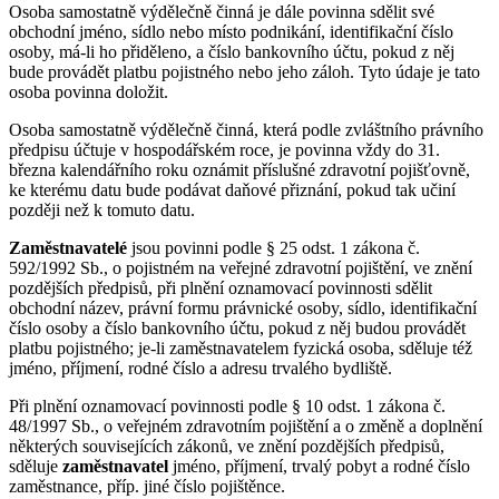
Osoba samostatně výdělečně činná je dále povinna sdělit své
obchodní jméno, sídlo nebo místo podnikání, identifikační číslo
osoby, má-li ho přiděleno, a číslo bankovního účtu, pokud z něj
bude provádět platbu pojistného nebo jeho záloh. Tyto údaje je tato
osoba povinna doložit.
Osoba samostatně výdělečně činná, která podle zvláštního právního
předpisu účtuje v hospodářském roce, je povinna vždy do 31.
března kalendářního roku oznámit příslušné zdravotní pojišťovně,
ke kterému datu bude podávat daňové přiznání, pokud tak učiní
později než k tomuto datu.
Zaměstnavatelé
jsou povinni podle § 25 odst. 1 zákona č.
592/1992 Sb., o pojistném na veřejné zdravotní pojištění, ve znění
pozdějších předpisů, při plnění oznamovací povinnosti sdělit
obchodní název, právní formu právnické osoby, sídlo, identifikační
číslo osoby a číslo bankovního účtu, pokud z něj budou provádět
platbu pojistného; je-li zaměstnavatelem fyzická osoba, sděluje též
jméno, příjmení, rodné číslo a adresu trvalého bydliště.
Při plnění oznamovací povinnosti podle § 10 odst. 1 zákona č.
48/1997 Sb., o veřejném zdravotním pojištění a o změně a doplnění
některých souvisejících zákonů, ve znění pozdějších předpisů,
sděluje
zaměstnavatel
jméno, příjmení, trvalý pobyt a rodné číslo
zaměstnance, příp. jiné číslo pojištěnce.