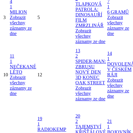
4
7
TLAPKOVÁ
1
1
PATROLA:
MILION
6 GRAMŮ
DINOSAUŘÍ
3
Zobrazit
5
Zobrazit
FILM
všechny
všechny
ZMRZLINÁŘ
záznamy ze
záznamy ze
Zobrazit
dne
dne
všechny
záznamy ze dne
13
14
11
2
1
1
SPIDER-MAN:
DOVOLEN
NEČEKANÉ
ZBRUSU
V ČESKÉM
LÉTO
NOVÝ DEN
10
12
RÁJI
Zobrazit
3D
KONEC
Zobrazit
všechny
OAK STREET
všechny
záznamy ze
Zobrazit
záznamy ze
dne
všechny
dne
záznamy ze dne
20
19
2
21
1
TAJEMSTVÍ
1
RADIOKEMP
KŘIŠŤÁLOVÉ
BOJOVNÍK