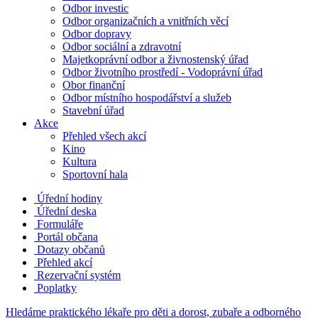
Odbor investic
Odbor organizačních a vnitřních věcí
Odbor dopravy
Odbor sociální a zdravotní
Majetkoprávní odbor a živnostenský úřad
Odbor životního prostředí - Vodoprávní úřad
Obor finanční
Odbor místního hospodářství a služeb
Stavební úřad
Akce
Přehled všech akcí
Kino
Kultura
Sportovní hala
Úřední hodiny
Úřední deska
Formuláře
Portál občana
Dotazy občanů
Přehled akcí
Rezervační systém
Poplatky
Hledáme praktického lékaře pro děti a dorost, zubaře a odborného