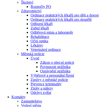
Školství
Rozpočty PO
Zdravotnictví
Ordinace praktických lékařů pro děti a dorost
Ordinace praktických lékařů pro dospělé
Odborní lékaři
Zubní lékaři
Odběrová místa a laboratoře
Rehabilitace
Oční optika
Lékárny
Veterinární ordinace
Městská policie
Úvod
Zákon o obecní policii
Povinnosti strážníka
Oprávnění strážníka
Výběrové a personální řízení
Zprávy z městské policie
Prevence kriminality
Ztráty a nálezy
Odchyt zvířat
Kontakty
Zastupitelstvo
Vedení města