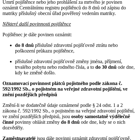
Úmrtí pojištěnce nebo jeho prohlášení za mrtvého je povinen
oznámit Centrálnímu registru pojištěnců do 8 dnů od zápisu do
matriky příslušný obecní úřad pověřený vedením matriky.
Některé další povinnosti pojištěnce
Pojištěnec je dále povinen oznámit:
do 8 dnů
příslušné zdravotní pojišťovně ztrátu nebo
poškození průkazu pojištěnce,
příslušné zdravotní pojišťovně změny jména, příjmení,
trvalého pobytu nebo rodného čísla, a to
do 30 dnů
ode dne,
kdy ke změně došlo.
Oznamovací povinnost plátců pojistného podle zákona č.
592/1992 Sb., o pojistném na veřejné zdravotní pojištění, ve
znění pozdějších předpisů
Změní-li se dodatečně údaje oznámené podle § 24 odst. 1 a 2
zákona č. 592/1992 Sb., o pojistném na veřejné zdravotní pojištění,
ve znění pozdějších předpisů, jsou
osoby samostatně výdělečně
činné
povinny ohlásit změny
do 8 dnů
ode dne, kdy se o nich
dozvěděly.
Zaměstnavatelé
jsou dále povinni oznámit zdravotní pojišťovně,