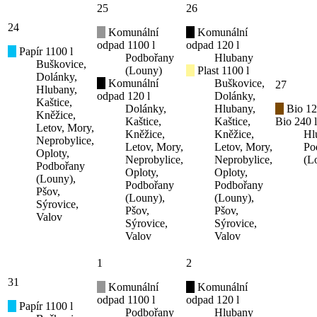
25
26
24
Komunální
Komunální
odpad 1100 l
odpad 120 l
Papír 1100 l
Podbořany
Hlubany
Buškovice,
(Louny)
Plast 1100 l
Dolánky,
Komunální
Buškovice,
27
Hlubany,
odpad 120 l
Dolánky,
Kaštice,
Dolánky,
Hlubany,
Bio 12
Kněžice,
Kaštice,
Kaštice,
Bio 240 l
Letov, Mory,
Kněžice,
Kněžice,
Hl
Neprobylice,
Letov, Mory,
Letov, Mory,
Po
Oploty,
Neprobylice,
Neprobylice,
(L
Podbořany
Oploty,
Oploty,
(Louny),
Podbořany
Podbořany
Pšov,
(Louny),
(Louny),
Sýrovice,
Pšov,
Pšov,
Valov
Sýrovice,
Sýrovice,
Valov
Valov
1
2
31
Komunální
Komunální
odpad 1100 l
odpad 120 l
Papír 1100 l
Podbořany
Hlubany