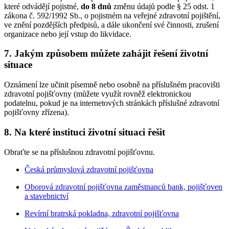
které odvádějí pojistné,
do 8 dnů
změnu údajů podle § 25 odst. 1
zákona č. 592/1992 Sb., o pojistném na veřejné zdravotní pojištění,
ve znění pozdějších předpisů, a dále ukončení své činnosti, zrušení
organizace nebo její vstup do likvidace.
7. Jakým způsobem můžete zahájit řešení životní
situace
Oznámení lze učinit písemně nebo osobně na příslušném pracovišti
zdravotní pojišťovny (můžete využít rovněž elektronickou
podatelnu, pokud je na internetových stránkách příslušné zdravotní
pojišťovny zřízena).
8. Na které instituci životní situaci řešit
Obraťte se na příslušnou zdravotní pojišťovnu.
Česká průmyslová zdravotní pojišťovna
Oborová zdravotní pojišťovna zaměstnanců bank, pojišťoven
a stavebnictví
Revírní bratrská pokladna, zdravotní pojišťovna