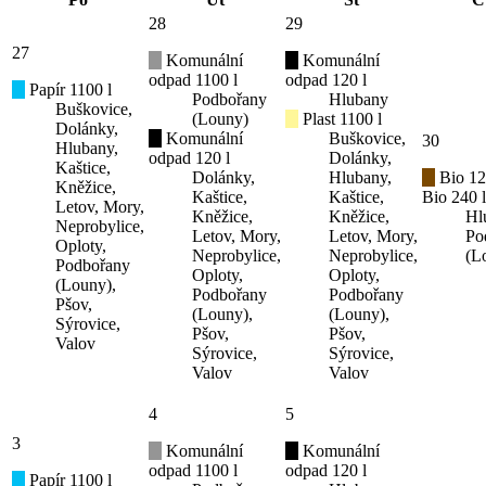
28
29
27
Komunální
Komunální
odpad 1100 l
odpad 120 l
Papír 1100 l
Podbořany
Hlubany
Buškovice,
(Louny)
Plast 1100 l
Dolánky,
Komunální
Buškovice,
30
Hlubany,
odpad 120 l
Dolánky,
Kaštice,
Dolánky,
Hlubany,
Bio 12
Kněžice,
Kaštice,
Kaštice,
Bio 240 l
Letov, Mory,
Kněžice,
Kněžice,
Hl
Neprobylice,
Letov, Mory,
Letov, Mory,
Po
Oploty,
Neprobylice,
Neprobylice,
(L
Podbořany
Oploty,
Oploty,
(Louny),
Podbořany
Podbořany
Pšov,
(Louny),
(Louny),
Sýrovice,
Pšov,
Pšov,
Valov
Sýrovice,
Sýrovice,
Valov
Valov
4
5
3
Komunální
Komunální
odpad 1100 l
odpad 120 l
Papír 1100 l