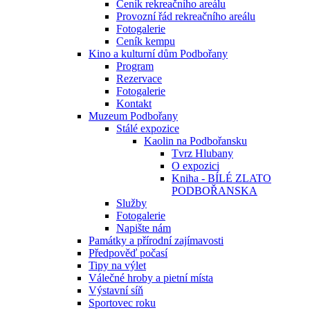
Ceník rekreačního areálu
Provozní řád rekreačního areálu
Fotogalerie
Ceník kempu
Kino a kulturní dům Podbořany
Program
Rezervace
Fotogalerie
Kontakt
Muzeum Podbořany
Stálé expozice
Kaolin na Podbořansku
Tvrz Hlubany
O expozici
Kniha - BÍLÉ ZLATO
PODBOŘANSKA
Služby
Fotogalerie
Napište nám
Památky a přírodní zajímavosti
Předpověď počasí
Tipy na výlet
Válečné hroby a pietní místa
Výstavní síň
Sportovec roku