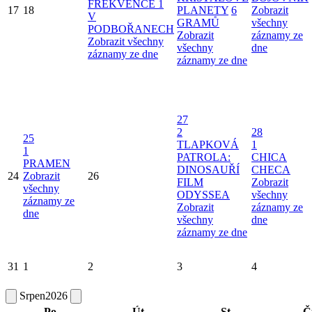
FREKVENCE 1
17
18
PLANETY
6
Zobrazit
V
GRAMŮ
všechny
PODBOŘANECH
Zobrazit
záznamy ze
Zobrazit všechny
všechny
dne
záznamy ze dne
záznamy ze dne
27
2
28
25
TLAPKOVÁ
1
1
PATROLA:
CHICA
PRAMEN
DINOSAUŘÍ
CHECA
24
Zobrazit
26
FILM
Zobrazit
všechny
ODYSSEA
všechny
záznamy ze
Zobrazit
záznamy ze
dne
všechny
dne
záznamy ze dne
31
1
2
3
4
Srpen
2026
Po
Út
St
Č