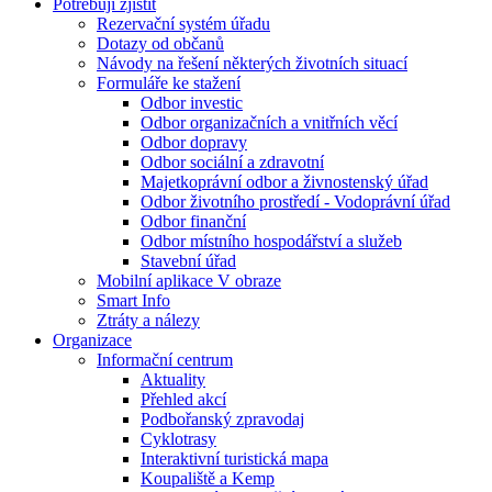
Potřebuji zjistit
Rezervační systém úřadu
Dotazy od občanů
Návody na řešení některých životních situací
Formuláře ke stažení
Odbor investic
Odbor organizačních a vnitřních věcí
Odbor dopravy
Odbor sociální a zdravotní
Majetkoprávní odbor a živnostenský úřad
Odbor životního prostředí - Vodoprávní úřad
Odbor finanční
Odbor místního hospodářství a služeb
Stavební úřad
Mobilní aplikace V obraze
Smart Info
Ztráty a nálezy
Organizace
Informační centrum
Aktuality
Přehled akcí
Podbořanský zpravodaj
Cyklotrasy
Interaktivní turistická mapa
Koupaliště a Kemp