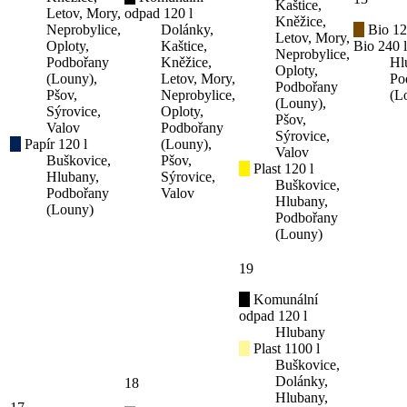
Kaštice,
Letov, Mory,
odpad 120 l
Kněžice,
Neprobylice,
Dolánky,
Bio 12
Letov, Mory,
Oploty,
Kaštice,
Bio 240 l
Neprobylice,
Podbořany
Kněžice,
Hl
Oploty,
(Louny),
Letov, Mory,
Po
Podbořany
Pšov,
Neprobylice,
(L
(Louny),
Sýrovice,
Oploty,
Pšov,
Valov
Podbořany
Sýrovice,
Papír 120 l
(Louny),
Valov
Buškovice,
Pšov,
Plast 120 l
Hlubany,
Sýrovice,
Buškovice,
Podbořany
Valov
Hlubany,
(Louny)
Podbořany
(Louny)
19
Komunální
odpad 120 l
Hlubany
Plast 1100 l
Buškovice,
Dolánky,
18
Hlubany,