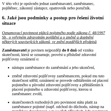
V této věci je oprávněn jednat zaměstnavatel, zaměstnanec,
pojištěnec, zákonný zástupce, opatrovník nebo poručník.
6. Jaké jsou podmínky a postup pro řešení životní
situace
Oznamovací povinnost plátců pojistného podle zákona č. 48/1997
Sb., o veřejném zdravotním pojištění a o změně a doplnění
některých souvisejících zákonů, ve znění pozdějších předpisů
Zaměstnavatel
je povinen nejpozději
do 8 dnů
od vzniku
skutečnosti, která se oznamuje, provést u příslušné zdravotní
pojišťovny oznámení o:
nástupu zaměstnance do zaměstnání a jeho ukončení,
změně zdravotní pojišťovny zaměstnancem, pokud mu tuto
skutečnost sdělil; oznámení se provede odhlášením od placení
pojistného u původní zdravotní pojišťovny a přihlášením k
placení pojistného u zdravotní pojišťovny, kterou si
zaměstnanec zvolil,
skutečnostech rozhodných pro povinnost státu platit za
zaměstnance pojistné (např. odchod do důchodu, nástup na