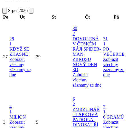
Srpen
2026
Po
Út
St
Čt
Pá
30
2
28
DOVOLENÁ
31
1
V ČESKÉM
1
KDYŽ SE
RÁJI
SPIDER-
PO
ZHASNE
MAN:
VEČERCE
27
29
Zobrazit
ZBRUSU
Zobrazit
všechny
NOVÝ DEN
všechny
záznamy ze
3D
záznamy ze
dne
Zobrazit
dne
všechny
záznamy ze dne
6
2
4
7
ZMRZLINÁŘ
1
1
TLAPKOVÁ
MILION
6 GRAMŮ
PATROLA:
3
Zobrazit
5
Zobrazit
DINOSAUŘÍ
všechny
všechny