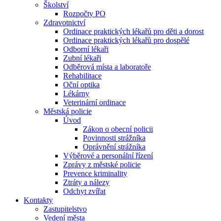
Školství
Rozpočty PO
Zdravotnictví
Ordinace praktických lékařů pro děti a dorost
Ordinace praktických lékařů pro dospělé
Odborní lékaři
Zubní lékaři
Odběrová místa a laboratoře
Rehabilitace
Oční optika
Lékárny
Veterinární ordinace
Městská policie
Úvod
Zákon o obecní policii
Povinnosti strážníka
Oprávnění strážníka
Výběrové a personální řízení
Zprávy z městské policie
Prevence kriminality
Ztráty a nálezy
Odchyt zvířat
Kontakty
Zastupitelstvo
Vedení města