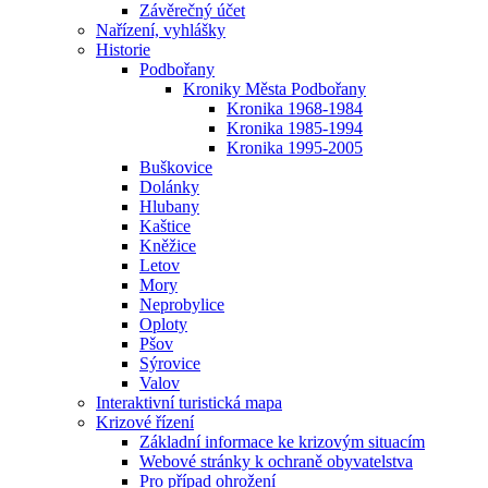
Závěrečný účet
Nařízení, vyhlášky
Historie
Podbořany
Kroniky Města Podbořany
Kronika 1968-1984
Kronika 1985-1994
Kronika 1995-2005
Buškovice
Dolánky
Hlubany
Kaštice
Kněžice
Letov
Mory
Neprobylice
Oploty
Pšov
Sýrovice
Valov
Interaktivní turistická mapa
Krizové řízení
Základní informace ke krizovým situacím
Webové stránky k ochraně obyvatelstva
Pro případ ohrožení