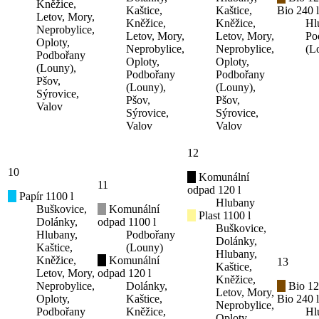
Kněžice,
Kaštice,
Kaštice,
Bio 240 l
Letov, Mory,
Kněžice,
Kněžice,
Hl
Neprobylice,
Letov, Mory,
Letov, Mory,
Po
Oploty,
Neprobylice,
Neprobylice,
(L
Podbořany
Oploty,
Oploty,
(Louny),
Podbořany
Podbořany
Pšov,
(Louny),
(Louny),
Sýrovice,
Pšov,
Pšov,
Valov
Sýrovice,
Sýrovice,
Valov
Valov
12
10
Komunální
11
odpad 120 l
Papír 1100 l
Hlubany
Buškovice,
Komunální
Plast 1100 l
Dolánky,
odpad 1100 l
Buškovice,
Hlubany,
Podbořany
Dolánky,
Kaštice,
(Louny)
Hlubany,
Kněžice,
Komunální
13
Kaštice,
Letov, Mory,
odpad 120 l
Kněžice,
Neprobylice,
Dolánky,
Bio 12
Letov, Mory,
Oploty,
Kaštice,
Bio 240 l
Neprobylice,
Podbořany
Kněžice,
Hl
Oploty,