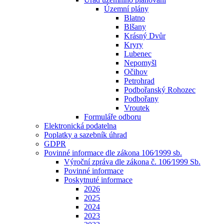
Územní plány
Blatno
Blšany
Krásný Dvůr
Kryry
Lubenec
Nepomyšl
Očihov
Petrohrad
Podbořanský Rohozec
Podbořany
Vroutek
Formuláře odboru
Elektronická podatelna
Poplatky a sazebník úhrad
GDPR
Povinné informace dle zákona 106⁄1999 sb.
Výroční zpráva dle zákona č. 106⁄1999 Sb.
Povinné informace
Poskytnuté informace
2026
2025
2024
2023