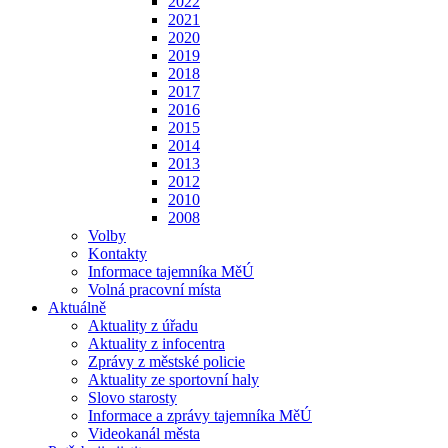
2022
2021
2020
2019
2018
2017
2016
2015
2014
2013
2012
2010
2008
Volby
Kontakty
Informace tajemníka MěÚ
Volná pracovní místa
Aktuálně
Aktuality z úřadu
Aktuality z infocentra
Zprávy z městské policie
Aktuality ze sportovní haly
Slovo starosty
Informace a zprávy tajemníka MěÚ
Videokanál města