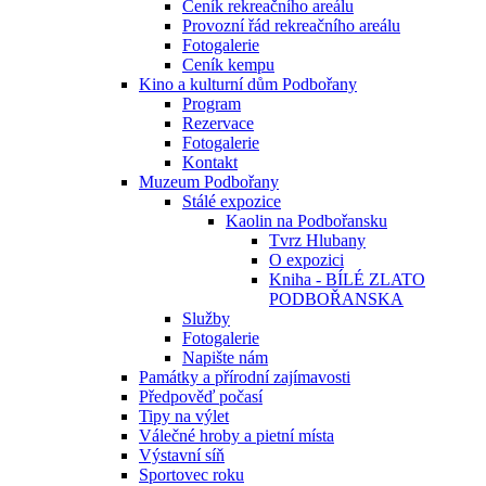
Ceník rekreačního areálu
Provozní řád rekreačního areálu
Fotogalerie
Ceník kempu
Kino a kulturní dům Podbořany
Program
Rezervace
Fotogalerie
Kontakt
Muzeum Podbořany
Stálé expozice
Kaolin na Podbořansku
Tvrz Hlubany
O expozici
Kniha - BÍLÉ ZLATO
PODBOŘANSKA
Služby
Fotogalerie
Napište nám
Památky a přírodní zajímavosti
Předpověď počasí
Tipy na výlet
Válečné hroby a pietní místa
Výstavní síň
Sportovec roku