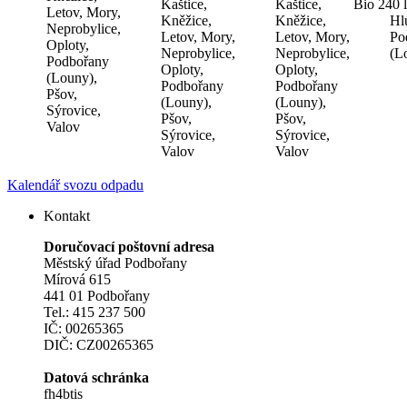
Kaštice,
Kaštice,
Bio 240 l
Letov, Mory,
Kněžice,
Kněžice,
Hl
Neprobylice,
Letov, Mory,
Letov, Mory,
Po
Oploty,
Neprobylice,
Neprobylice,
(L
Podbořany
Oploty,
Oploty,
(Louny),
Podbořany
Podbořany
Pšov,
(Louny),
(Louny),
Sýrovice,
Pšov,
Pšov,
Valov
Sýrovice,
Sýrovice,
Valov
Valov
Kalendář svozu odpadu
Kontakt
Doručovací poštovní adresa
Městský úřad Podbořany
Mírová 615
441 01 Podbořany
Tel.: 415 237 500
IČ: 00265365
DIČ: CZ00265365
Datová schránka
fh4btis