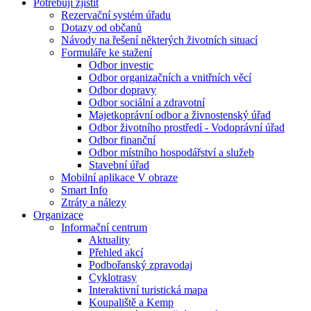
Potřebuji zjistit
Rezervační systém úřadu
Dotazy od občanů
Návody na řešení některých životních situací
Formuláře ke stažení
Odbor investic
Odbor organizačních a vnitřních věcí
Odbor dopravy
Odbor sociální a zdravotní
Majetkoprávní odbor a živnostenský úřad
Odbor životního prostředí - Vodoprávní úřad
Odbor finanční
Odbor místního hospodářství a služeb
Stavební úřad
Mobilní aplikace V obraze
Smart Info
Ztráty a nálezy
Organizace
Informační centrum
Aktuality
Přehled akcí
Podbořanský zpravodaj
Cyklotrasy
Interaktivní turistická mapa
Koupaliště a Kemp