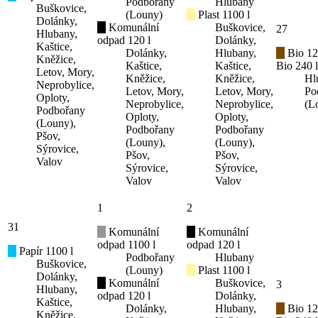
Podbořany
Hlubany
Buškovice,
(Louny)
Plast 1100 l
Dolánky,
Komunální
Buškovice,
27
Hlubany,
odpad 120 l
Dolánky,
Kaštice,
Dolánky,
Hlubany,
Bio 12
Kněžice,
Kaštice,
Kaštice,
Bio 240 l
Letov, Mory,
Kněžice,
Kněžice,
Hl
Neprobylice,
Letov, Mory,
Letov, Mory,
Po
Oploty,
Neprobylice,
Neprobylice,
(L
Podbořany
Oploty,
Oploty,
(Louny),
Podbořany
Podbořany
Pšov,
(Louny),
(Louny),
Sýrovice,
Pšov,
Pšov,
Valov
Sýrovice,
Sýrovice,
Valov
Valov
1
2
31
Komunální
Komunální
odpad 1100 l
odpad 120 l
Papír 1100 l
Podbořany
Hlubany
Buškovice,
(Louny)
Plast 1100 l
Dolánky,
Komunální
Buškovice,
3
Hlubany,
odpad 120 l
Dolánky,
Kaštice,
Dolánky,
Hlubany,
Bio 12
Kněžice,