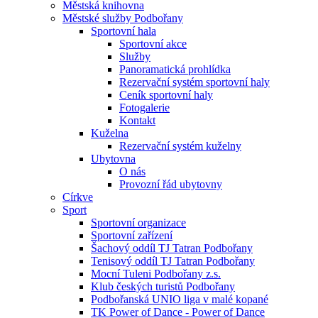
Městská knihovna
Městské služby Podbořany
Sportovní hala
Sportovní akce
Služby
Panoramatická prohlídka
Rezervační systém sportovní haly
Ceník sportovní haly
Fotogalerie
Kontakt
Kuželna
Rezervační systém kuželny
Ubytovna
O nás
Provozní řád ubytovny
Církve
Sport
Sportovní organizace
Sportovní zařízení
Šachový oddíl TJ Tatran Podbořany
Tenisový oddíl TJ Tatran Podbořany
Mocní Tuleni Podbořany z.s.
Klub českých turistů Podbořany
Podbořanská UNIO liga v malé kopané
TK Power of Dance - Power of Dance