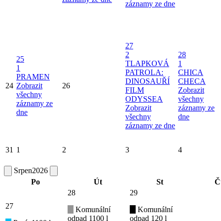
záznamy ze dne
27
2
28
25
TLAPKOVÁ
1
1
PATROLA:
CHICA
PRAMEN
DINOSAUŘÍ
CHECA
24
Zobrazit
26
FILM
Zobrazit
všechny
ODYSSEA
všechny
záznamy ze
Zobrazit
záznamy ze
dne
všechny
dne
záznamy ze dne
31
1
2
3
4
Srpen
2026
Po
Út
St
Č
28
29
27
Komunální
Komunální
odpad 1100 l
odpad 120 l