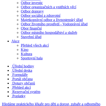
Odbor investic
Odbor organizačních a vnitřních věcí
Odbor dopravy
Odbor sociální a zdravotní
Majetkoprávní odbor a živnostenský úřad
Odbor životního prostředí - Vodoprávní úřad
Obor finanční
Odbor místního hospodářství a služeb
Stavební úřad
Akce
Přehled všech akcí
Kino
Kultura
Sportovní hala
Úřední hodiny
Úřední deska
Formuláře
Portál občana
Dotazy občanů
Přehled akcí
Rezervační systém
Poplatky
Hledáme praktického lékaře pro děti a dorost, zubaře a odborného