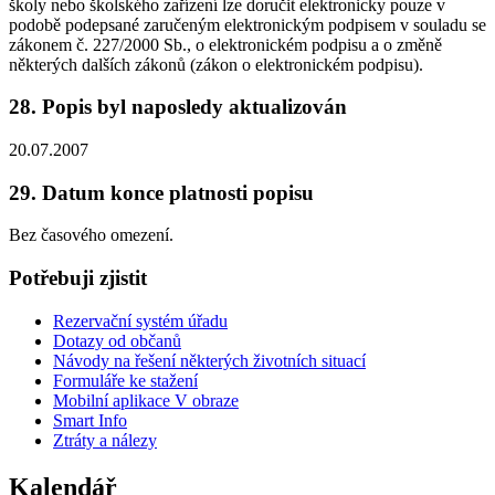
školy nebo školského zařízení lze doručit elektronicky pouze v
podobě podepsané zaručeným elektronickým podpisem v souladu se
zákonem č. 227/2000 Sb., o elektronickém podpisu a o změně
některých dalších zákonů (zákon o elektronickém podpisu).
28. Popis byl naposledy aktualizován
20.07.2007
29. Datum konce platnosti popisu
Bez časového omezení.
Potřebuji zjistit
Rezervační systém úřadu
Dotazy od občanů
Návody na řešení některých životních situací
Formuláře ke stažení
Mobilní aplikace V obraze
Smart Info
Ztráty a nálezy
Kalendář