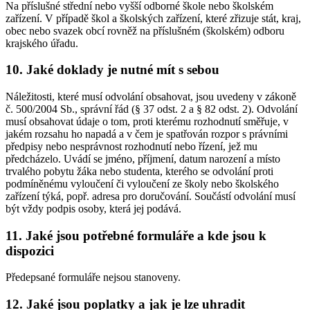
Na příslušné střední nebo vyšší odborné škole nebo školském
zařízení. V případě škol a školských zařízení, které zřizuje stát, kraj,
obec nebo svazek obcí rovněž na příslušném (školském) odboru
krajského úřadu.
10. Jaké doklady je nutné mít s sebou
Náležitosti, které musí odvolání obsahovat, jsou uvedeny v zákoně
č. 500/2004 Sb., správní řád (§ 37 odst. 2 a § 82 odst. 2). Odvolání
musí obsahovat údaje o tom, proti kterému rozhodnutí směřuje, v
jakém rozsahu ho napadá a v čem je spatřován rozpor s právními
předpisy nebo nesprávnost rozhodnutí nebo řízení, jež mu
předcházelo. Uvádí se jméno, příjmení, datum narození a místo
trvalého pobytu žáka nebo studenta, kterého se odvolání proti
podmíněnému vyloučení či vyloučení ze školy nebo školského
zařízení týká, popř. adresa pro doručování. Součástí odvolání musí
být vždy podpis osoby, která jej podává.
11. Jaké jsou potřebné formuláře a kde jsou k
dispozici
Předepsané formuláře nejsou stanoveny.
12. Jaké jsou poplatky a jak je lze uhradit