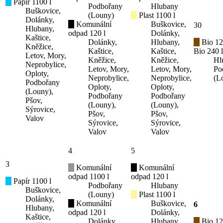
Papír 1100 l
Podbořany
Hlubany
Buškovice,
(Louny)
Plast 1100 l
Dolánky,
Komunální
Buškovice,
30
Hlubany,
odpad 120 l
Dolánky,
Kaštice,
Dolánky,
Hlubany,
Bio 12
Kněžice,
Kaštice,
Kaštice,
Bio 240 l
Letov, Mory,
Kněžice,
Kněžice,
Hl
Neprobylice,
Letov, Mory,
Letov, Mory,
Po
Oploty,
Neprobylice,
Neprobylice,
(L
Podbořany
Oploty,
Oploty,
(Louny),
Podbořany
Podbořany
Pšov,
(Louny),
(Louny),
Sýrovice,
Pšov,
Pšov,
Valov
Sýrovice,
Sýrovice,
Valov
Valov
4
5
3
Komunální
Komunální
odpad 1100 l
odpad 120 l
Papír 1100 l
Podbořany
Hlubany
Buškovice,
(Louny)
Plast 1100 l
Dolánky,
Komunální
Buškovice,
6
Hlubany,
odpad 120 l
Dolánky,
Kaštice,
Dolánky,
Hlubany,
Bio 12