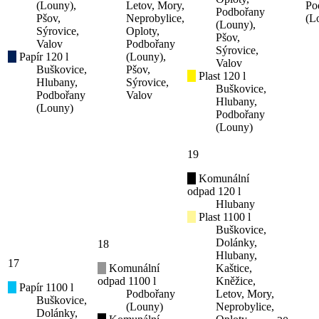
(Louny),
Letov, Mory,
Po
Podbořany
Pšov,
Neprobylice,
(L
(Louny),
Sýrovice,
Oploty,
Pšov,
Valov
Podbořany
Sýrovice,
Papír 120 l
(Louny),
Valov
Buškovice,
Pšov,
Plast 120 l
Hlubany,
Sýrovice,
Buškovice,
Podbořany
Valov
Hlubany,
(Louny)
Podbořany
(Louny)
19
Komunální
odpad 120 l
Hlubany
Plast 1100 l
Buškovice,
Dolánky,
18
Hlubany,
17
Komunální
Kaštice,
odpad 1100 l
Kněžice,
Papír 1100 l
Podbořany
Letov, Mory,
Buškovice,
(Louny)
Neprobylice,
Dolánky,