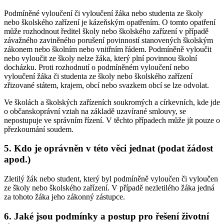
Podmíněné vyloučení či vyloučení žáka nebo studenta ze školy
nebo školského zařízení je kázeňským opatřením. O tomto opatření
může rozhodnout ředitel školy nebo školského zařízení v případě
závažného zaviněného porušení povinností stanovených školským
zákonem nebo školním nebo vnitřním řádem. Podmíněně vyloučit
nebo vyloučit ze školy nelze žáka, který plní povinnou školní
docházku. Proti rozhodnutí o podmíněném vyloučení nebo
vyloučení žáka či studenta ze školy nebo školského zařízení
zřizované státem, krajem, obcí nebo svazkem obcí se lze odvolat.
Ve školách a školských zařízeních soukromých a církevních, kde jde
o občanskoprávní vztah na základě uzavírané smlouvy, se
nepostupuje ve správním řízení. V těchto případech může jít pouze o
přezkoumání soudem.
5. Kdo je oprávněn v této věci jednat (podat žádost
apod.)
Zletilý žák nebo student, který byl podmíněně vyloučen či vyloučen
ze školy nebo školského zařízení. V případě nezletilého žáka jedná
za tohoto žáka jeho zákonný zástupce.
6. Jaké jsou podmínky a postup pro řešení životní