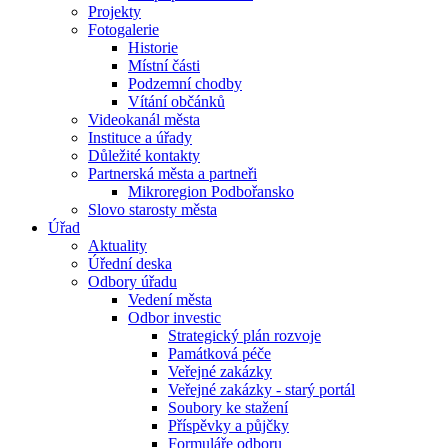
Projekty
Fotogalerie
Historie
Místní části
Podzemní chodby
Vítání občánků
Videokanál města
Instituce a úřady
Důležité kontakty
Partnerská města a partneři
Mikroregion Podbořansko
Slovo starosty města
Úřad
Aktuality
Úřední deska
Odbory úřadu
Vedení města
Odbor investic
Strategický plán rozvoje
Památková péče
Veřejné zakázky
Veřejné zakázky - starý portál
Soubory ke stažení
Příspěvky a půjčky
Formuláře odboru