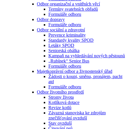
Odbor organizační a vnitřních věcí
Termíny svatebních obřadů
Formuláře odboru
Odbor dopravy
Formuláře odboru
Odbor sociální a zdravotní
Prevence kriminality
Standardy kvality SPOD
Letáky SPOD
Seniorská obálka
Kampaň na vyhledávání nových pěstounů
„Rubínek“ Senior Bus
Formuláře odboru
Majetkoprávní odbor a živnostenský úřad
Žádosti o koupi, směnu, pronájem, pacht
atd
Formuláře odboru
Odbor životního prostředí
Stromy života
Kotlíková dotace
Revize kotlů
Závazná stanoviska ke zdrojům
znečišťování ovzduší
Stav ovzduší
Čipování psů