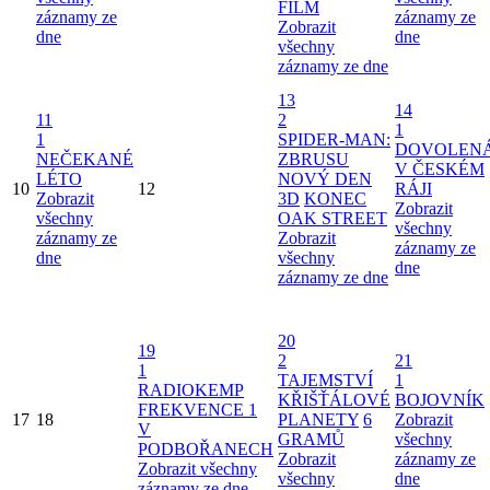
FILM
záznamy ze
záznamy ze
Zobrazit
dne
dne
všechny
záznamy ze dne
13
14
11
2
1
1
SPIDER-MAN:
DOVOLEN
NEČEKANÉ
ZBRUSU
V ČESKÉM
LÉTO
NOVÝ DEN
10
12
RÁJI
Zobrazit
3D
KONEC
Zobrazit
všechny
OAK STREET
všechny
záznamy ze
Zobrazit
záznamy ze
dne
všechny
dne
záznamy ze dne
20
19
2
21
1
TAJEMSTVÍ
1
RADIOKEMP
KŘIŠŤÁLOVÉ
BOJOVNÍK
FREKVENCE 1
17
18
PLANETY
6
Zobrazit
V
GRAMŮ
všechny
PODBOŘANECH
Zobrazit
záznamy ze
Zobrazit všechny
všechny
dne
záznamy ze dne