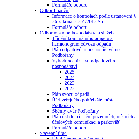
Formuláře odboru
Odbor finanční
Informace o kontrolách podle ustanovení §
26 zákona č. 255⁄2012 Sb.
Formuláře odboru
Odbor místního hospodářství a služeb
Třídění komunálního odpadu a
harmonogram odvozu odpadu
Plán odpadového hospodářství města
Podbořany
Vyhodnocení stavu odpadového
hospodářství
2025
2024
2023
2022
Plán svozu odpadů
Řád veřejného pohřebiště města
Podbořany
Sběrný dvůr Podbořany
Plán úklidu a čištění pozemních, místních a
účelových komunikací a parkovišť
Formuláře odboru
Stavební úřad
Úřad územního plánování