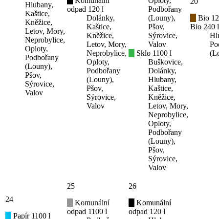
Komunální
Oploty,
20
Hlubany,
odpad 120 l
Podbořany
Kaštice,
Dolánky,
(Louny),
Bio 12
Kněžice,
Kaštice,
Pšov,
Bio 240 l
Letov, Mory,
Kněžice,
Sýrovice,
Hl
Neprobylice,
Letov, Mory,
Valov
Po
Oploty,
Neprobylice,
Sklo 1100 l
(L
Podbořany
Oploty,
Buškovice,
(Louny),
Podbořany
Dolánky,
Pšov,
(Louny),
Hlubany,
Sýrovice,
Pšov,
Kaštice,
Valov
Sýrovice,
Kněžice,
Valov
Letov, Mory,
Neprobylice,
Oploty,
Podbořany
(Louny),
Pšov,
Sýrovice,
Valov
25
26
24
Komunální
Komunální
odpad 1100 l
odpad 120 l
Papír 1100 l