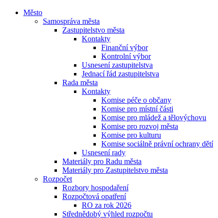
Město
Samospráva města
Zastupitelstvo města
Kontakty
Finanční výbor
Kontrolní výbor
Usnesení zastupitelstva
Jednací řád zastupitelstva
Rada města
Kontakty
Komise péče o občany
Komise pro místní části
Komise pro mládež a tělovýchovu
Komise pro rozvoj města
Komise pro kulturu
Komise sociálně právní ochrany dětí
Usnesení rady
Materiály pro Radu města
Materiály pro Zastupitelstvo města
Rozpočet
Rozbory hospodaření
Rozpočtová opatření
RO za rok 2026
Střednědobý výhled rozpočtu