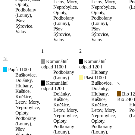
Letov, Mory,
Letov, Mory,
Po
Oploty,
Neprobylice,
Neprobylice,
(L
Podbořany
Oploty,
Oploty,
(Louny),
Podbořany
Podbořany
Pšov,
(Louny),
(Louny),
Sýrovice,
Pšov,
Pšov,
Valov
Sýrovice,
Sýrovice,
Valov
Valov
1
2
31
Komunální
Komunální
odpad 1100 l
odpad 120 l
Papír 1100 l
Podbořany
Hlubany
Buškovice,
(Louny)
Plast 1100 l
Dolánky,
Komunální
Buškovice,
3
Hlubany,
odpad 120 l
Dolánky,
Kaštice,
Dolánky,
Hlubany,
Bio 12
Kněžice,
Kaštice,
Kaštice,
Bio 240 l
Letov, Mory,
Kněžice,
Kněžice,
Hl
Neprobylice,
Letov, Mory,
Letov, Mory,
Po
Oploty,
Neprobylice,
Neprobylice,
(L
Podbořany
Oploty,
Oploty,
(Louny),
Podbořany
Podbořany
Pšov,
(Louny),
(Louny),
Sýrovice,