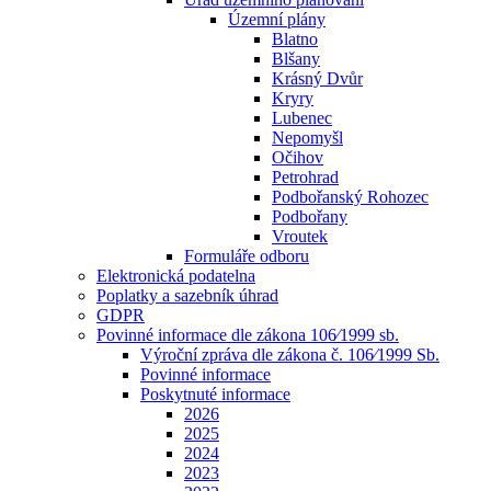
Územní plány
Blatno
Blšany
Krásný Dvůr
Kryry
Lubenec
Nepomyšl
Očihov
Petrohrad
Podbořanský Rohozec
Podbořany
Vroutek
Formuláře odboru
Elektronická podatelna
Poplatky a sazebník úhrad
GDPR
Povinné informace dle zákona 106⁄1999 sb.
Výroční zpráva dle zákona č. 106⁄1999 Sb.
Povinné informace
Poskytnuté informace
2026
2025
2024
2023