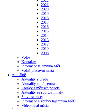
2022
2021
2020
2019
2018
2017
2016
2015
2014
2013
2012
2010
2008
Volby
Kontakty
Informace tajemníka MěÚ
Volná pracovní místa
Aktuálně
Aktuality z úřadu
Aktuality z infocentra
Zprávy z městské policie
Aktuality ze sportovní haly
Slovo starosty
Informace a zprávy tajemníka MěÚ
Videokanál města