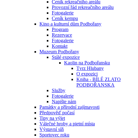
Ceník rekreačního areálu
Provozní řád rekreačního areálu
Fotogalerie
Ceník kempu
Kino a kulturní dům Podbořany
Program
Rezervace
Fotogalerie
Kontakt
Muzeum Podbořany
Stálé expozice
Kaolin na Podbořansku
Tvrz Hlubany
O expozici
Kniha - BÍLÉ ZLATO
PODBOŘANSKA
Služby
Fotogalerie
Napište nám
Památky a přírodní zajímavosti
Předpověď počasí
Tipy na výlet
Válečné hroby a pietní místa
Výstavní síň
Sportovec roku