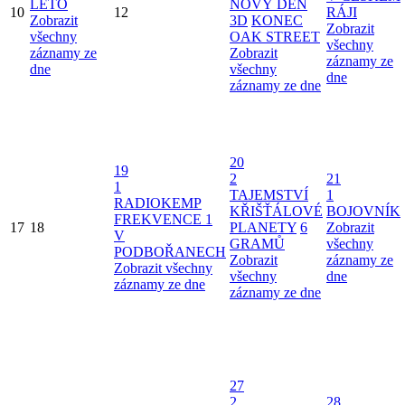
LÉTO
NOVÝ DEN
10
12
RÁJI
Zobrazit
3D
KONEC
Zobrazit
všechny
OAK STREET
všechny
záznamy ze
Zobrazit
záznamy ze
dne
všechny
dne
záznamy ze dne
20
19
2
21
1
TAJEMSTVÍ
1
RADIOKEMP
KŘIŠŤÁLOVÉ
BOJOVNÍK
FREKVENCE 1
17
18
PLANETY
6
Zobrazit
V
GRAMŮ
všechny
PODBOŘANECH
Zobrazit
záznamy ze
Zobrazit všechny
všechny
dne
záznamy ze dne
záznamy ze dne
27
2
28