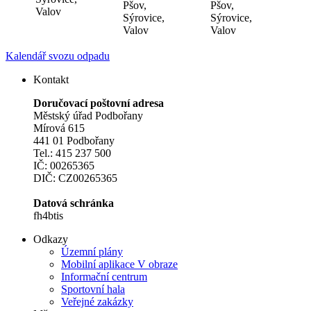
Pšov,
Pšov,
Valov
Sýrovice,
Sýrovice,
Valov
Valov
Kalendář svozu odpadu
Kontakt
Doručovací poštovní adresa
Městský úřad Podbořany
Mírová 615
441 01 Podbořany
Tel.: 415 237 500
IČ: 00265365
DIČ: CZ00265365
Datová schránka
fh4btis
Odkazy
Územní plány
Mobilní aplikace V obraze
Informační centrum
Sportovní hala
Veřejné zakázky