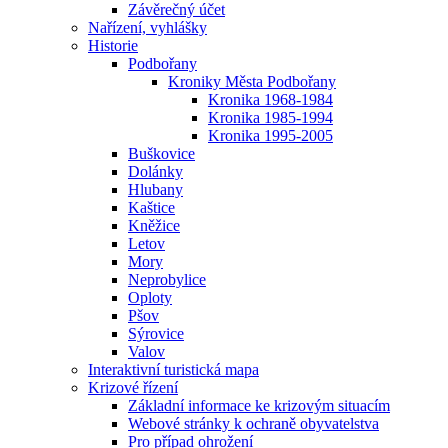
Závěrečný účet
Nařízení, vyhlášky
Historie
Podbořany
Kroniky Města Podbořany
Kronika 1968-1984
Kronika 1985-1994
Kronika 1995-2005
Buškovice
Dolánky
Hlubany
Kaštice
Kněžice
Letov
Mory
Neprobylice
Oploty
Pšov
Sýrovice
Valov
Interaktivní turistická mapa
Krizové řízení
Základní informace ke krizovým situacím
Webové stránky k ochraně obyvatelstva
Pro případ ohrožení