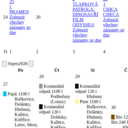
25
TLAPKOVÁ
1
1
PATROLA:
CHICA
PRAMEN
DINOSAUŘÍ
CHECA
24
Zobrazit
26
FILM
Zobrazit
všechny
ODYSSEA
všechny
záznamy ze
Zobrazit
záznamy ze
dne
všechny
dne
záznamy ze dne
31
1
2
3
4
Srpen
2026
Po
Út
St
Č
28
29
27
Komunální
Komunální
odpad 1100 l
odpad 120 l
Papír 1100 l
Podbořany
Hlubany
Buškovice,
(Louny)
Plast 1100 l
Dolánky,
Komunální
Buškovice,
30
Hlubany,
odpad 120 l
Dolánky,
Kaštice,
Dolánky,
Hlubany,
Bio 12
Kněžice,
Kaštice,
Kaštice,
Bio 240 l
Letov, Mory,
Kněžice,
Kněžice,
Hl