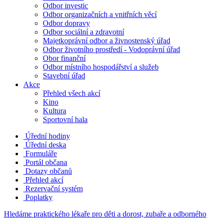
Odbor investic
Odbor organizačních a vnitřních věcí
Odbor dopravy
Odbor sociální a zdravotní
Majetkoprávní odbor a živnostenský úřad
Odbor životního prostředí - Vodoprávní úřad
Obor finanční
Odbor místního hospodářství a služeb
Stavební úřad
Akce
Přehled všech akcí
Kino
Kultura
Sportovní hala
Úřední hodiny
Úřední deska
Formuláře
Portál občana
Dotazy občanů
Přehled akcí
Rezervační systém
Poplatky
Hledáme praktického lékaře pro děti a dorost, zubaře a odborného