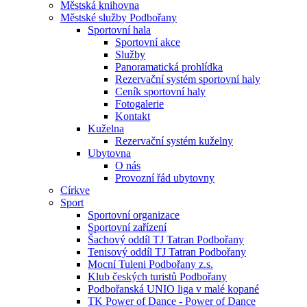
Městská knihovna
Městské služby Podbořany
Sportovní hala
Sportovní akce
Služby
Panoramatická prohlídka
Rezervační systém sportovní haly
Ceník sportovní haly
Fotogalerie
Kontakt
Kuželna
Rezervační systém kuželny
Ubytovna
O nás
Provozní řád ubytovny
Církve
Sport
Sportovní organizace
Sportovní zařízení
Šachový oddíl TJ Tatran Podbořany
Tenisový oddíl TJ Tatran Podbořany
Mocní Tuleni Podbořany z.s.
Klub českých turistů Podbořany
Podbořanská UNIO liga v malé kopané
TK Power of Dance - Power of Dance