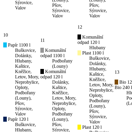
Sýrovice,
Pšov,
Pšov,
Valov
Sýrovice,
Sýrovice,
Valov
Valov
12
10
Komunální
11
odpad 120 l
Papír 1100 l
Hlubany
Buškovice,
Komunální
Plast 1100 l
Dolánky,
odpad 1100 l
Buškovice,
Hlubany,
Podbořany
Dolánky,
Kaštice,
(Louny)
Hlubany,
Kněžice,
Komunální
13
Kaštice,
Letov, Mory,
odpad 120 l
Kněžice,
Neprobylice,
Dolánky,
Bio 12
Letov, Mory,
Oploty,
Kaštice,
Bio 240 l
Neprobylice,
Podbořany
Kněžice,
Hl
Oploty,
(Louny),
Letov, Mory,
Po
Podbořany
Pšov,
Neprobylice,
(L
(Louny),
Sýrovice,
Oploty,
Pšov,
Valov
Podbořany
Sýrovice,
Papír 120 l
(Louny),
Valov
Buškovice,
Pšov,
Plast 120 l
Hlubany,
Sýrovice,