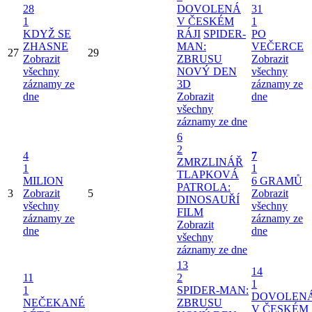
28
DOVOLENÁ
31
1
V ČESKÉM
1
KDYŽ SE
RÁJI
SPIDER-
PO
ZHASNE
MAN:
VEČERCE
27
29
Zobrazit
ZBRUSU
Zobrazit
všechny
NOVÝ DEN
všechny
záznamy ze
3D
záznamy ze
dne
Zobrazit
dne
všechny
záznamy ze dne
6
2
4
7
ZMRZLINÁŘ
1
1
TLAPKOVÁ
MILION
6 GRAMŮ
PATROLA:
3
Zobrazit
5
Zobrazit
DINOSAUŘÍ
všechny
všechny
FILM
záznamy ze
záznamy ze
Zobrazit
dne
dne
všechny
záznamy ze dne
13
14
11
2
1
1
SPIDER-MAN:
DOVOLEN
NEČEKANÉ
ZBRUSU
V ČESKÉM