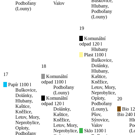
Buškovice,
Podbořany
Valov
Hlubany,
(Louny)
Podbořany
(Louny)
19
Komunální
odpad 120 l
Hlubany
Plast 1100 l
Buškovice,
Dolánky,
18
Hlubany,
17
Komunální
Kaštice,
odpad 1100 l
Kněžice,
Papír 1100 l
Podbořany
Letov, Mory,
Buškovice,
(Louny)
Neprobylice,
Dolánky,
Komunální
Oploty,
20
Hlubany,
odpad 120 l
Podbořany
Kaštice,
Dolánky,
(Louny),
Bio 12
Kněžice,
Kaštice,
Pšov,
Bio 240 l
Letov, Mory,
Kněžice,
Sýrovice,
Hl
Neprobylice,
Letov, Mory,
Valov
Po
Oploty,
Neprobylice,
Sklo 1100 l
(L
Podbořany