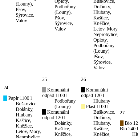
Oploty,
Buškovice,
(Louny),
Podbořany
Dolánky,
Pšov,
(Louny),
Hlubany,
Sýrovice,
Pšov,
Kaštice,
Valov
Sýrovice,
Kněžice,
Valov
Letov, Mory,
Neprobylice,
Oploty,
Podbořany
(Louny),
Pšov,
Sýrovice,
Valov
25
26
24
Komunální
Komunální
odpad 1100 l
odpad 120 l
Papír 1100 l
Podbořany
Hlubany
Buškovice,
(Louny)
Plast 1100 l
Dolánky,
Komunální
Buškovice,
27
Hlubany,
odpad 120 l
Dolánky,
Kaštice,
Dolánky,
Hlubany,
Bio 12
Kněžice,
Kaštice,
Kaštice,
Bio 240 l
Letov, Mory,
Kněžice,
Kněžice,
Hl
Neprobylice,