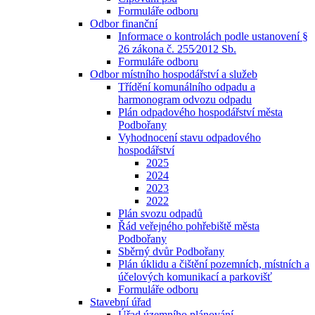
Formuláře odboru
Odbor finanční
Informace o kontrolách podle ustanovení §
26 zákona č. 255⁄2012 Sb.
Formuláře odboru
Odbor místního hospodářství a služeb
Třídění komunálního odpadu a
harmonogram odvozu odpadu
Plán odpadového hospodářství města
Podbořany
Vyhodnocení stavu odpadového
hospodářství
2025
2024
2023
2022
Plán svozu odpadů
Řád veřejného pohřebiště města
Podbořany
Sběrný dvůr Podbořany
Plán úklidu a čištění pozemních, místních a
účelových komunikací a parkovišť
Formuláře odboru
Stavební úřad
Úřad územního plánování