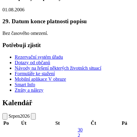
01.08.2006
29. Datum konce platnosti popisu
Bez časového omezení.
Potřebuji zjistit
Rezervační systém úřadu
Dotazy od občanů
Návody na řešení některých životních situací
Formuláře ke stažení
Mobilní aplikace V obraze
Smart Info
Ztráty a nálezy
Kalendář
Srpen
2026
Po
Út
St
Čt
Pá
30
2