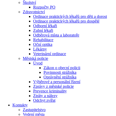
Školství
Rozpočty PO
Zdravotnictví
Ordinace praktických lékařů pro děti a dorost
Ordinace praktických lékařů pro dospělé
Odborní lékaři
Zubní lékaři
Odběrová místa a laboratoře
Rehabilitace
Oční optika
Lékárny
Veterinární ordinace
Městská policie
Úvod
Zákon o obecní policii
Povinnosti strážníka
Oprávnění strážníka
Výběrové a personální řízení
Zprávy z městské policie
Prevence kriminality
Ztráty a nálezy
Odchyt zvířat
Kontakty
Zastupitelstvo
Vedení města