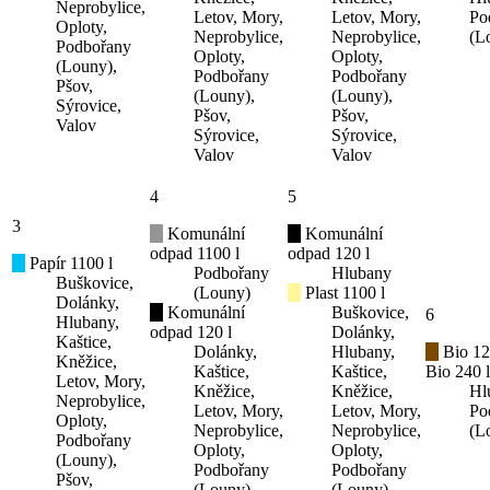
Neprobylice,
Letov, Mory,
Letov, Mory,
Po
Oploty,
Neprobylice,
Neprobylice,
(L
Podbořany
Oploty,
Oploty,
(Louny),
Podbořany
Podbořany
Pšov,
(Louny),
(Louny),
Sýrovice,
Pšov,
Pšov,
Valov
Sýrovice,
Sýrovice,
Valov
Valov
4
5
3
Komunální
Komunální
odpad 1100 l
odpad 120 l
Papír 1100 l
Podbořany
Hlubany
Buškovice,
(Louny)
Plast 1100 l
Dolánky,
Komunální
Buškovice,
6
Hlubany,
odpad 120 l
Dolánky,
Kaštice,
Dolánky,
Hlubany,
Bio 12
Kněžice,
Kaštice,
Kaštice,
Bio 240 l
Letov, Mory,
Kněžice,
Kněžice,
Hl
Neprobylice,
Letov, Mory,
Letov, Mory,
Po
Oploty,
Neprobylice,
Neprobylice,
(L
Podbořany
Oploty,
Oploty,
(Louny),
Podbořany
Podbořany
Pšov,
(Louny),
(Louny),