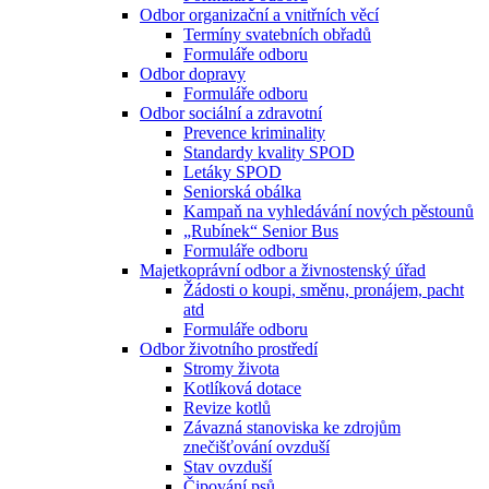
Odbor organizační a vnitřních věcí
Termíny svatebních obřadů
Formuláře odboru
Odbor dopravy
Formuláře odboru
Odbor sociální a zdravotní
Prevence kriminality
Standardy kvality SPOD
Letáky SPOD
Seniorská obálka
Kampaň na vyhledávání nových pěstounů
„Rubínek“ Senior Bus
Formuláře odboru
Majetkoprávní odbor a živnostenský úřad
Žádosti o koupi, směnu, pronájem, pacht
atd
Formuláře odboru
Odbor životního prostředí
Stromy života
Kotlíková dotace
Revize kotlů
Závazná stanoviska ke zdrojům
znečišťování ovzduší
Stav ovzduší
Čipování psů