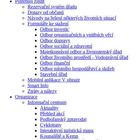
Potřebuji zjistit
Rezervační systém úřadu
Dotazy od občanů
Návody na řešení některých životních situací
Formuláře ke stažení
Odbor investic
Odbor organizačních a vnitřních věcí
Odbor dopravy
Odbor sociální a zdravotní
Majetkoprávní odbor a živnostenský úřad
Odbor životního prostředí - Vodoprávní úřad
Odbor finanční
Odbor místního hospodářství a služeb
Stavební úřad
Mobilní aplikace V obraze
Smart Info
Ztráty a nálezy
Organizace
Informační centrum
Aktuality
Přehled akcí
Podbořanský zpravodaj
Cyklotrasy
Interaktivní turistická mapa
Koupaliště a Kemp