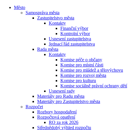
Město
Samospráva města
Zastupitelstvo města
Kontakty
Finanční výbor
Kontrolní výbor
Usnesení zastupitelstva
Jednací řád zastupitelstva
Rada města
Kontakty
Komise péče o občany
Komise pro místní části
Komise pro mládež a tělovýchovu
Komise pro rozvoj města
Komise pro kulturu
Komise sociálně právní ochrany dětí
Usnesení rady
Materiály pro Radu města
Materiály pro Zastupitelstvo města
Rozpočet
Rozbory hospodaření
Rozpočtová opatření
RO za rok 2026
Střednědobý výhled rozpočtu