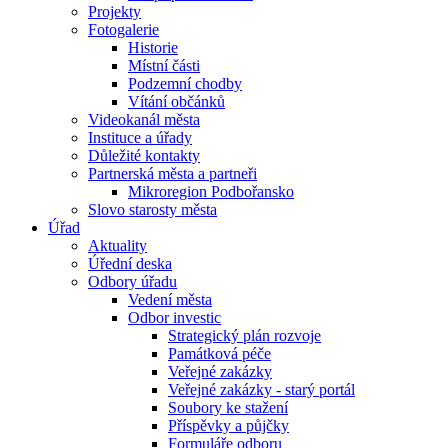
Projekty
Fotogalerie
Historie
Místní části
Podzemní chodby
Vítání občánků
Videokanál města
Instituce a úřady
Důležité kontakty
Partnerská města a partneři
Mikroregion Podbořansko
Slovo starosty města
Úřad
Aktuality
Úřední deska
Odbory úřadu
Vedení města
Odbor investic
Strategický plán rozvoje
Památková péče
Veřejné zakázky
Veřejné zakázky - starý portál
Soubory ke stažení
Příspěvky a půjčky
Formuláře odboru