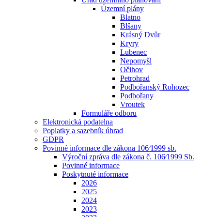
Územní plány
Blatno
Blšany
Krásný Dvůr
Kryry
Lubenec
Nepomyšl
Očihov
Petrohrad
Podbořanský Rohozec
Podbořany
Vroutek
Formuláře odboru
Elektronická podatelna
Poplatky a sazebník úhrad
GDPR
Povinné informace dle zákona 106⁄1999 sb.
Výroční zpráva dle zákona č. 106⁄1999 Sb.
Povinné informace
Poskytnuté informace
2026
2025
2024
2023