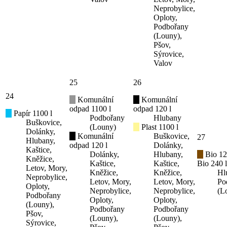
Neprobylice,
Oploty,
Podbořany
(Louny),
Pšov,
Sýrovice,
Valov
25
26
24
Komunální
Komunální
odpad 1100 l
odpad 120 l
Papír 1100 l
Podbořany
Hlubany
Buškovice,
(Louny)
Plast 1100 l
Dolánky,
Komunální
Buškovice,
27
Hlubany,
odpad 120 l
Dolánky,
Kaštice,
Dolánky,
Hlubany,
Bio 12
Kněžice,
Kaštice,
Kaštice,
Bio 240 l
Letov, Mory,
Kněžice,
Kněžice,
Hl
Neprobylice,
Letov, Mory,
Letov, Mory,
Po
Oploty,
Neprobylice,
Neprobylice,
(L
Podbořany
Oploty,
Oploty,
(Louny),
Podbořany
Podbořany
Pšov,
(Louny),
(Louny),
Sýrovice,