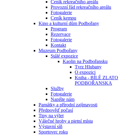
Ceník rekreačního areálu
Provozní řád rekreačního areálu
Fotogalerie
Ceník kempu
Kino a kulturní dům Podbořany
Program
Rezervace
Fotogalerie
Kontakt
Muzeum Podbořany
Stálé expozice
Kaolin na Podbořansku
Tvrz Hlubany
O expozici
Kniha - BÍLÉ ZLATO
PODBOŘANSKA
Služby
Fotogalerie
Napište nám
Památky a přírodní zajímavosti
Předpověď počasí
Tipy na výlet
Válečné hroby a pietní místa
Výstavní síň
Sportovec roku