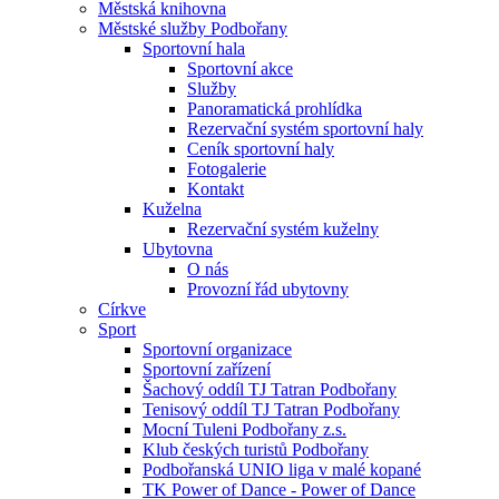
Městská knihovna
Městské služby Podbořany
Sportovní hala
Sportovní akce
Služby
Panoramatická prohlídka
Rezervační systém sportovní haly
Ceník sportovní haly
Fotogalerie
Kontakt
Kuželna
Rezervační systém kuželny
Ubytovna
O nás
Provozní řád ubytovny
Církve
Sport
Sportovní organizace
Sportovní zařízení
Šachový oddíl TJ Tatran Podbořany
Tenisový oddíl TJ Tatran Podbořany
Mocní Tuleni Podbořany z.s.
Klub českých turistů Podbořany
Podbořanská UNIO liga v malé kopané
TK Power of Dance - Power of Dance