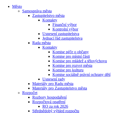
Město
Samospráva města
Zastupitelstvo města
Kontakty
Finanční výbor
Kontrolní výbor
Usnesení zastupitelstva
Jednací řád zastupitelstva
Rada města
Kontakty
Komise péče o občany
Komise pro místní části
Komise pro mládež a tělovýchovu
Komise pro rozvoj města
Komise pro kulturu
Komise sociálně právní ochrany dětí
Usnesení rady
Materiály pro Radu města
Materiály pro Zastupitelstvo města
Rozpočet
Rozbory hospodaření
Rozpočtová opatření
RO za rok 2026
Střednědobý výhled rozpočtu