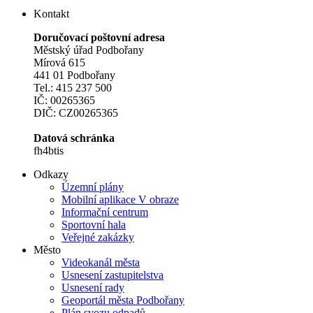
Kontakt
Doručovací poštovní adresa
Městský úřad Podbořany
Mírová 615
441 01 Podbořany
Tel.: 415 237 500
IČ: 00265365
DIČ: CZ00265365
Datová schránka
fh4btis
Odkazy
Územní plány
Mobilní aplikace V obraze
Informační centrum
Sportovní hala
Veřejné zakázky
Město
Videokanál města
Usnesení zastupitelstva
Usnesení rady
Geoportál města Podbořany
Plán svozu odpadů