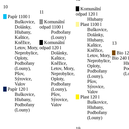
10
Komunální
11
odpad 120 l
Papír 1100 l
Hlubany
Buškovice,
Komunální
Plast 1100 l
Dolánky,
odpad 1100 l
Buškovice,
Hlubany,
Podbořany
Dolánky,
Kaštice,
(Louny)
Hlubany,
Kněžice,
Komunální
13
Kaštice,
Letov, Mory,
odpad 120 l
Kněžice,
Neprobylice,
Dolánky,
Bio 12
Letov, Mory,
Oploty,
Kaštice,
Bio 240 l
Neprobylice,
Podbořany
Kněžice,
Hl
Oploty,
(Louny),
Letov, Mory,
Po
Podbořany
Pšov,
Neprobylice,
(L
(Louny),
Sýrovice,
Oploty,
Pšov,
Valov
Podbořany
Sýrovice,
Papír 120 l
(Louny),
Valov
Buškovice,
Pšov,
Plast 120 l
Hlubany,
Sýrovice,
Buškovice,
Podbořany
Valov
Hlubany,
(Louny)
Podbořany
(Louny)
19