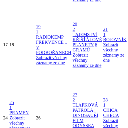
20
19
2
21
1
TAJEMSTVÍ
1
RADIOKEMP
KŘIŠŤÁLOVÉ
BOJOVNÍK
FREKVENCE 1
17
18
PLANETY
6
Zobrazit
V
GRAMŮ
všechny
PODBOŘANECH
Zobrazit
záznamy ze
Zobrazit všechny
všechny
dne
záznamy ze dne
záznamy ze dne
27
2
28
25
TLAPKOVÁ
1
1
PATROLA:
CHICA
PRAMEN
DINOSAUŘÍ
CHECA
24
Zobrazit
26
FILM
Zobrazit
všechny
ODYSSEA
všechny