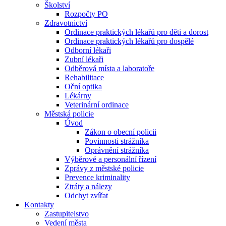
Školství
Rozpočty PO
Zdravotnictví
Ordinace praktických lékařů pro děti a dorost
Ordinace praktických lékařů pro dospělé
Odborní lékaři
Zubní lékaři
Odběrová místa a laboratoře
Rehabilitace
Oční optika
Lékárny
Veterinární ordinace
Městská policie
Úvod
Zákon o obecní policii
Povinnosti strážníka
Oprávnění strážníka
Výběrové a personální řízení
Zprávy z městské policie
Prevence kriminality
Ztráty a nálezy
Odchyt zvířat
Kontakty
Zastupitelstvo
Vedení města