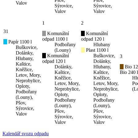
Pšov,
Pšov,
Valov
Sýrovice,
Sýrovice,
Valov
Valov
1
2
31
Komunální
Komunální
odpad 1100 l
odpad 120 l
Papír 1100 l
Podbořany
Hlubany
Buškovice,
(Louny)
Plast 1100 l
Dolánky,
Komunální
Buškovice,
3
Hlubany,
odpad 120 l
Dolánky,
Kaštice,
Dolánky,
Hlubany,
Bio 12
Kněžice,
Kaštice,
Kaštice,
Bio 240 l
Letov, Mory,
Kněžice,
Kněžice,
Hl
Neprobylice,
Letov, Mory,
Letov, Mory,
Po
Oploty,
Neprobylice,
Neprobylice,
(L
Podbořany
Oploty,
Oploty,
(Louny),
Podbořany
Podbořany
Pšov,
(Louny),
(Louny),
Sýrovice,
Pšov,
Pšov,
Valov
Sýrovice,
Sýrovice,
Valov
Valov
Kalendář svozu odpadu