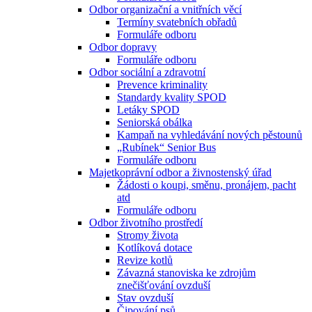
Odbor organizační a vnitřních věcí
Termíny svatebních obřadů
Formuláře odboru
Odbor dopravy
Formuláře odboru
Odbor sociální a zdravotní
Prevence kriminality
Standardy kvality SPOD
Letáky SPOD
Seniorská obálka
Kampaň na vyhledávání nových pěstounů
„Rubínek“ Senior Bus
Formuláře odboru
Majetkoprávní odbor a živnostenský úřad
Žádosti o koupi, směnu, pronájem, pacht
atd
Formuláře odboru
Odbor životního prostředí
Stromy života
Kotlíková dotace
Revize kotlů
Závazná stanoviska ke zdrojům
znečišťování ovzduší
Stav ovzduší
Čipování psů