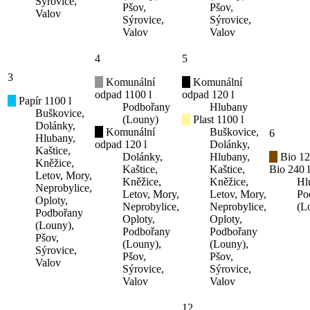
Sýrovice,
Pšov,
Pšov,
Valov
Sýrovice,
Sýrovice,
Valov
Valov
4
5
3
Komunální
Komunální
odpad 1100 l
odpad 120 l
Papír 1100 l
Podbořany
Hlubany
Buškovice,
(Louny)
Plast 1100 l
Dolánky,
Komunální
Buškovice,
6
Hlubany,
odpad 120 l
Dolánky,
Kaštice,
Dolánky,
Hlubany,
Bio 12
Kněžice,
Kaštice,
Kaštice,
Bio 240 l
Letov, Mory,
Kněžice,
Kněžice,
Hl
Neprobylice,
Letov, Mory,
Letov, Mory,
Po
Oploty,
Neprobylice,
Neprobylice,
(L
Podbořany
Oploty,
Oploty,
(Louny),
Podbořany
Podbořany
Pšov,
(Louny),
(Louny),
Sýrovice,
Pšov,
Pšov,
Valov
Sýrovice,
Sýrovice,
Valov
Valov
12