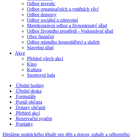
Odbor investic
Odbor organizačních a vnitřních věcí
Odbor dopravy
Odbor sociální a zdravotní
Majetkoprávní odbor a živnostenský úřad
Odbor životního prostředí - Vodoprávní úřad
Obor finanční
Odbor místního hospodářství a služeb
Stavební úřad
Akce
Přehled všech akcí
Kino
Kultura
Sportovní hala
Úřední hodiny
Úřední deska
Formuláře
Portál občana
Dotazy občanů
Přehled akcí
Rezervační systém
Poplatky
Hledáme praktického lékaře pro děti a dorost, zubaře a odborného