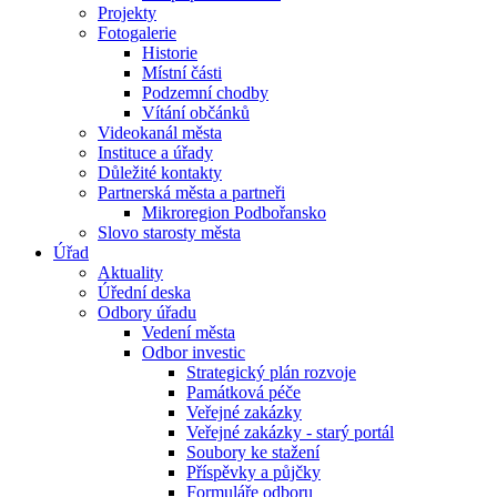
Projekty
Fotogalerie
Historie
Místní části
Podzemní chodby
Vítání občánků
Videokanál města
Instituce a úřady
Důležité kontakty
Partnerská města a partneři
Mikroregion Podbořansko
Slovo starosty města
Úřad
Aktuality
Úřední deska
Odbory úřadu
Vedení města
Odbor investic
Strategický plán rozvoje
Památková péče
Veřejné zakázky
Veřejné zakázky - starý portál
Soubory ke stažení
Příspěvky a půjčky
Formuláře odboru