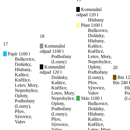
Komunální
odpad 120 l
Hlubany
Plast 1100 l
Buškovice,
Dolánky,
18
Hlubany,
17
Komunální
Kaštice,
odpad 1100 l
Kněžice,
Papír 1100 l
Podbořany
Letov, Mory,
Buškovice,
(Louny)
Neprobylice,
Dolánky,
Komunální
Oploty,
20
Hlubany,
odpad 120 l
Podbořany
Kaštice,
Dolánky,
(Louny),
Bio 12
Kněžice,
Kaštice,
Pšov,
Bio 240 l
Letov, Mory,
Kněžice,
Sýrovice,
Hl
Neprobylice,
Letov, Mory,
Valov
Po
Oploty,
Neprobylice,
Sklo 1100 l
(L
Podbořany
Oploty,
Buškovice,
(Louny),
Podbořany
Dolánky,
Pšov,
(Louny),
Hlubany,
Sýrovice,
Pšov,
Kaštice,
Valov
Sýrovice,
Kněžice,
Valov
Letov, Mory,