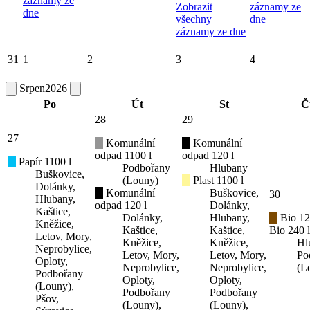
záznamy ze
Zobrazit
záznamy ze
dne
všechny
dne
záznamy ze dne
31
1
2
3
4
Srpen
2026
Po
Út
St
Č
28
29
27
Komunální
Komunální
odpad 1100 l
odpad 120 l
Papír 1100 l
Podbořany
Hlubany
Buškovice,
(Louny)
Plast 1100 l
Dolánky,
Komunální
Buškovice,
30
Hlubany,
odpad 120 l
Dolánky,
Kaštice,
Dolánky,
Hlubany,
Bio 12
Kněžice,
Kaštice,
Kaštice,
Bio 240 l
Letov, Mory,
Kněžice,
Kněžice,
Hl
Neprobylice,
Letov, Mory,
Letov, Mory,
Po
Oploty,
Neprobylice,
Neprobylice,
(L
Podbořany
Oploty,
Oploty,
(Louny),
Podbořany
Podbořany
Pšov,
(Louny),
(Louny),