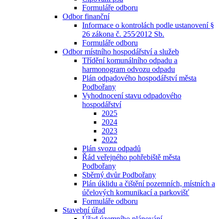
Formuláře odboru
Odbor finanční
Informace o kontrolách podle ustanovení §
26 zákona č. 255⁄2012 Sb.
Formuláře odboru
Odbor místního hospodářství a služeb
Třídění komunálního odpadu a
harmonogram odvozu odpadu
Plán odpadového hospodářství města
Podbořany
Vyhodnocení stavu odpadového
hospodářství
2025
2024
2023
2022
Plán svozu odpadů
Řád veřejného pohřebiště města
Podbořany
Sběrný dvůr Podbořany
Plán úklidu a čištění pozemních, místních a
účelových komunikací a parkovišť
Formuláře odboru
Stavební úřad
Úřad územního plánování