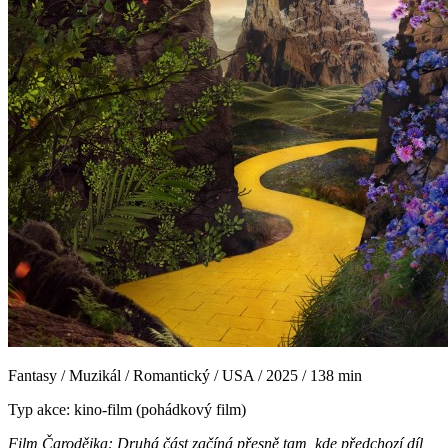
Fantasy / Muzikál / Romantický / USA / 2025 / 138 min
Typ akce: kino-film (pohádkový film)
Film
Čarodějka: Druhá část
začíná přesně tam, kde předchozí díl