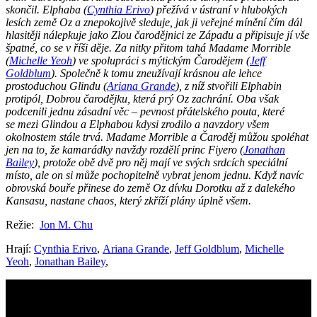
skončil. Elphaba (
Cynthia Erivo
) přežívá v ústraní v hlubokých
lesích země Oz a znepokojivě sleduje, jak ji veřejné mínění čím dál
hlasitěji nálepkuje jako Zlou čarodějnici ze Západu a připisuje jí vše
špatné, co se v říši děje. Za nitky přitom tahá Madame Morrible
(
Michelle Yeoh
) ve spolupráci s mýtickým Čarodějem (
Jeff
Goldblum
). Společně k tomu zneužívají krásnou ale lehce
prostoduchou Glindu (
Ariana Grande
), z níž stvořili Elphabin
protipól, Dobrou čarodějku, která prý Oz zachrání. Oba však
podcenili jednu zásadní věc – pevnost přátelského pouta, které
se mezi Glindou a Elphabou kdysi zrodilo a navzdory všem
okolnostem stále trvá. Madame Morrible a Čaroděj můžou spoléhat
jen na to, že kamarádky navždy rozdělí princ Fiyero (
Jonathan
Bailey
), protože obě dvě pro něj mají ve svých srdcích speciální
místo, ale on si může pochopitelně vybrat jenom jednu. Když navíc
obrovská bouře přinese do země Oz dívku Dorotku až z dalekého
Kansasu, nastane chaos, který zkříží plány úplně všem.
Režie:
Jon M. Chu
Hrají:
Cynthia Erivo
,
Ariana Grande
,
Jeff Goldblum
,
Michelle
Yeoh
,
Jonathan Bailey
,