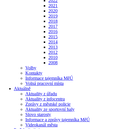
2022
2021
2020
2019
2018
2017
2016
2015
2014
2013
2012
2010
2008
Volby
Kontakty
Informace tajemníka MěÚ
Volná pracovní místa
Aktuálně
Aktuality z úřadu
Aktuality z infocentra
Zprávy z městské policie
Aktuality ze sportovní haly
Slovo starosty
Informace a zprávy tajemníka MěÚ
Videokanál města