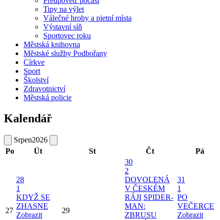
Předpověď počasí
Tipy na výlet
Válečné hroby a pietní místa
Výstavní síň
Sportovec roku
Městská knihovna
Městské služby Podbořany
Církve
Sport
Školství
Zdravotnictví
Městská policie
Kalendář
Srpen
2026
Po
Út
St
Čt
Pá
30
2
28
DOVOLENÁ
31
1
V ČESKÉM
1
KDYŽ SE
RÁJI
SPIDER-
PO
ZHASNE
MAN:
VEČERCE
27
29
Zobrazit
ZBRUSU
Zobrazit