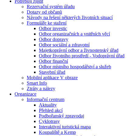
Potřebuji zjistit
Rezervační systém úřadu
Dotazy od občanů
Návody na řešení některých životních situací
Formuláře ke stažení
Odbor investic
Odbor organizačních a vnitřních věcí
Odbor dopravy
Odbor sociální a zdravotní
Majetkoprávní odbor a živnostenský úřad
Odbor životního prostředí - Vodoprávní úřad
Odbor finanční
Odbor místního hospodářství a služeb
Stavební úřad
Mobilní aplikace V obraze
Smart Info
Ztráty a nálezy
Organizace
Informační centrum
Aktuality
Přehled akcí
Podbořanský zpravodaj
Cyklotrasy
Interaktivní turistická mapa
Koupaliště a Kemp