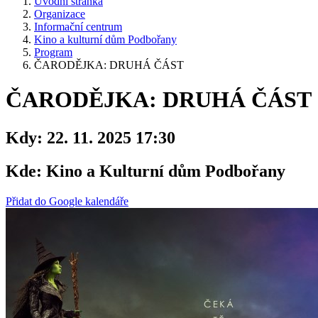
Úvodní stránka
Organizace
Informační centrum
Kino a kulturní dům Podbořany
Program
ČARODĚJKA: DRUHÁ ČÁST
ČARODĚJKA: DRUHÁ ČÁST
Kdy:
22. 11. 2025 17:30
Kde:
Kino a Kulturní dům Podbořany
Přidat do Google kalendáře