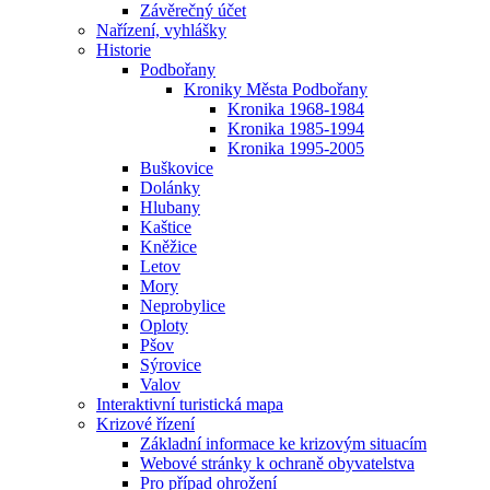
Závěrečný účet
Nařízení, vyhlášky
Historie
Podbořany
Kroniky Města Podbořany
Kronika 1968-1984
Kronika 1985-1994
Kronika 1995-2005
Buškovice
Dolánky
Hlubany
Kaštice
Kněžice
Letov
Mory
Neprobylice
Oploty
Pšov
Sýrovice
Valov
Interaktivní turistická mapa
Krizové řízení
Základní informace ke krizovým situacím
Webové stránky k ochraně obyvatelstva
Pro případ ohrožení