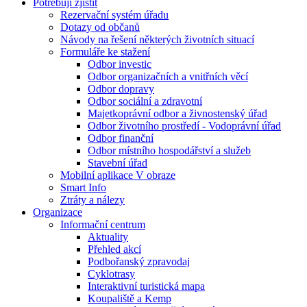
Potřebuji zjistit
Rezervační systém úřadu
Dotazy od občanů
Návody na řešení některých životních situací
Formuláře ke stažení
Odbor investic
Odbor organizačních a vnitřních věcí
Odbor dopravy
Odbor sociální a zdravotní
Majetkoprávní odbor a živnostenský úřad
Odbor životního prostředí - Vodoprávní úřad
Odbor finanční
Odbor místního hospodářství a služeb
Stavební úřad
Mobilní aplikace V obraze
Smart Info
Ztráty a nálezy
Organizace
Informační centrum
Aktuality
Přehled akcí
Podbořanský zpravodaj
Cyklotrasy
Interaktivní turistická mapa
Koupaliště a Kemp