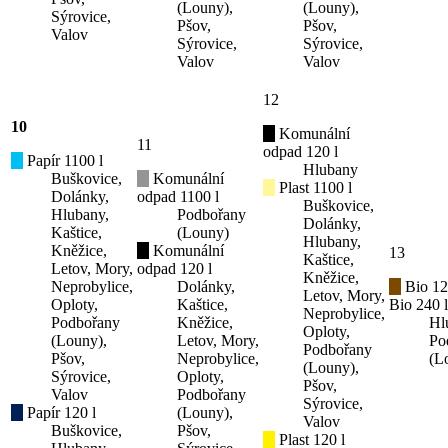
(Louny),
(Louny),
Sýrovice,
Pšov,
Pšov,
Valov
Sýrovice,
Sýrovice,
Valov
Valov
12
10
Komunální
11
odpad 120 l
Papír 1100 l
Hlubany
Buškovice,
Komunální
Plast 1100 l
Dolánky,
odpad 1100 l
Buškovice,
Hlubany,
Podbořany
Dolánky,
Kaštice,
(Louny)
Hlubany,
Kněžice,
Komunální
13
Kaštice,
Letov, Mory,
odpad 120 l
Kněžice,
Neprobylice,
Dolánky,
Bio 12
Letov, Mory,
Oploty,
Kaštice,
Bio 240 l
Neprobylice,
Podbořany
Kněžice,
Hl
Oploty,
(Louny),
Letov, Mory,
Po
Podbořany
Pšov,
Neprobylice,
(L
(Louny),
Sýrovice,
Oploty,
Pšov,
Valov
Podbořany
Sýrovice,
Papír 120 l
(Louny),
Valov
Buškovice,
Pšov,
Plast 120 l