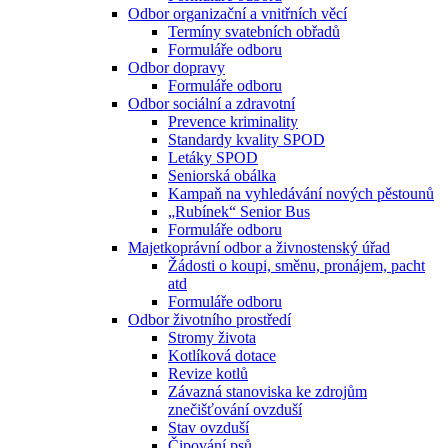
Odbor organizační a vnitřních věcí
Termíny svatebních obřadů
Formuláře odboru
Odbor dopravy
Formuláře odboru
Odbor sociální a zdravotní
Prevence kriminality
Standardy kvality SPOD
Letáky SPOD
Seniorská obálka
Kampaň na vyhledávání nových pěstounů
„Rubínek“ Senior Bus
Formuláře odboru
Majetkoprávní odbor a živnostenský úřad
Žádosti o koupi, směnu, pronájem, pacht
atd
Formuláře odboru
Odbor životního prostředí
Stromy života
Kotlíková dotace
Revize kotlů
Závazná stanoviska ke zdrojům
znečišťování ovzduší
Stav ovzduší
Čipování psů