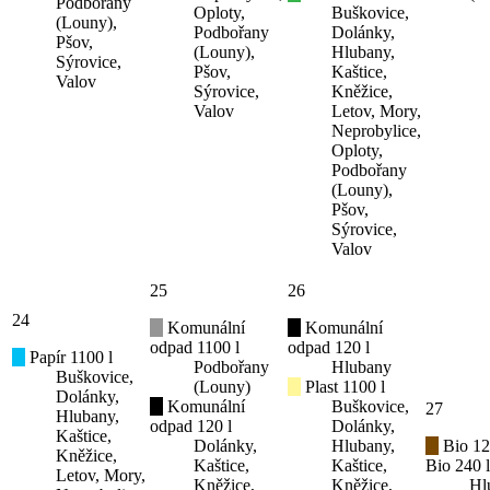
Podbořany
Oploty,
Buškovice,
(Louny),
Podbořany
Dolánky,
Pšov,
(Louny),
Hlubany,
Sýrovice,
Pšov,
Kaštice,
Valov
Sýrovice,
Kněžice,
Valov
Letov, Mory,
Neprobylice,
Oploty,
Podbořany
(Louny),
Pšov,
Sýrovice,
Valov
25
26
24
Komunální
Komunální
odpad 1100 l
odpad 120 l
Papír 1100 l
Podbořany
Hlubany
Buškovice,
(Louny)
Plast 1100 l
Dolánky,
Komunální
Buškovice,
27
Hlubany,
odpad 120 l
Dolánky,
Kaštice,
Dolánky,
Hlubany,
Bio 12
Kněžice,
Kaštice,
Kaštice,
Bio 240 l
Letov, Mory,
Kněžice,
Kněžice,
Hl