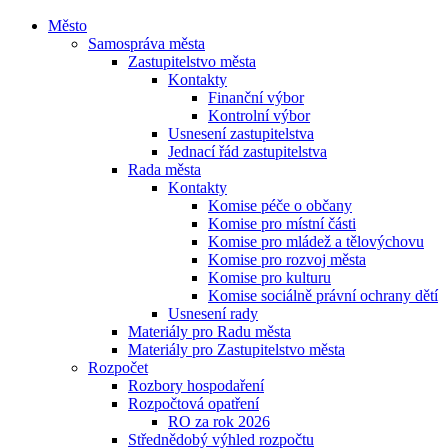
Město
Samospráva města
Zastupitelstvo města
Kontakty
Finanční výbor
Kontrolní výbor
Usnesení zastupitelstva
Jednací řád zastupitelstva
Rada města
Kontakty
Komise péče o občany
Komise pro místní části
Komise pro mládež a tělovýchovu
Komise pro rozvoj města
Komise pro kulturu
Komise sociálně právní ochrany dětí
Usnesení rady
Materiály pro Radu města
Materiály pro Zastupitelstvo města
Rozpočet
Rozbory hospodaření
Rozpočtová opatření
RO za rok 2026
Střednědobý výhled rozpočtu