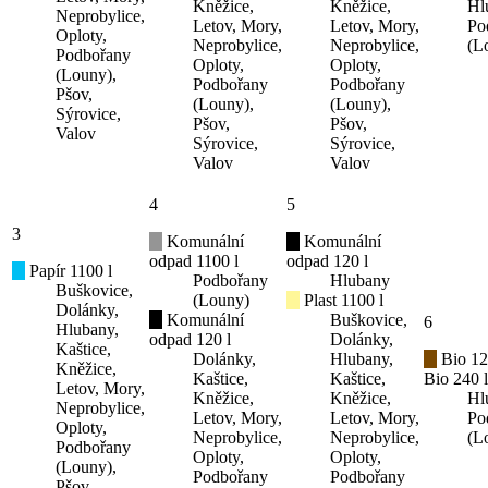
Kněžice,
Kněžice,
Hl
Neprobylice,
Letov, Mory,
Letov, Mory,
Po
Oploty,
Neprobylice,
Neprobylice,
(L
Podbořany
Oploty,
Oploty,
(Louny),
Podbořany
Podbořany
Pšov,
(Louny),
(Louny),
Sýrovice,
Pšov,
Pšov,
Valov
Sýrovice,
Sýrovice,
Valov
Valov
4
5
3
Komunální
Komunální
odpad 1100 l
odpad 120 l
Papír 1100 l
Podbořany
Hlubany
Buškovice,
(Louny)
Plast 1100 l
Dolánky,
Komunální
Buškovice,
6
Hlubany,
odpad 120 l
Dolánky,
Kaštice,
Dolánky,
Hlubany,
Bio 12
Kněžice,
Kaštice,
Kaštice,
Bio 240 l
Letov, Mory,
Kněžice,
Kněžice,
Hl
Neprobylice,
Letov, Mory,
Letov, Mory,
Po
Oploty,
Neprobylice,
Neprobylice,
(L
Podbořany
Oploty,
Oploty,
(Louny),
Podbořany
Podbořany
Pšov,