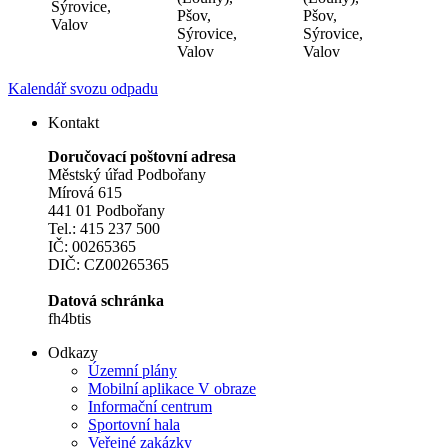
Sýrovice,
Pšov,
Pšov,
Valov
Sýrovice,
Sýrovice,
Valov
Valov
Kalendář svozu odpadu
Kontakt
Doručovací poštovní adresa
Městský úřad Podbořany
Mírová 615
441 01 Podbořany
Tel.: 415 237 500
IČ: 00265365
DIČ: CZ00265365
Datová schránka
fh4btis
Odkazy
Územní plány
Mobilní aplikace V obraze
Informační centrum
Sportovní hala
Veřejné zakázky