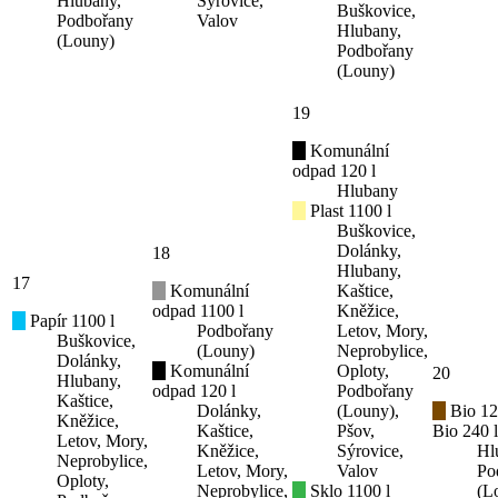
Hlubany,
Sýrovice,
Buškovice,
Podbořany
Valov
Hlubany,
(Louny)
Podbořany
(Louny)
19
Komunální
odpad 120 l
Hlubany
Plast 1100 l
Buškovice,
Dolánky,
18
Hlubany,
17
Komunální
Kaštice,
odpad 1100 l
Kněžice,
Papír 1100 l
Podbořany
Letov, Mory,
Buškovice,
(Louny)
Neprobylice,
Dolánky,
Komunální
Oploty,
20
Hlubany,
odpad 120 l
Podbořany
Kaštice,
Dolánky,
(Louny),
Bio 12
Kněžice,
Kaštice,
Pšov,
Bio 240 l
Letov, Mory,
Kněžice,
Sýrovice,
Hl
Neprobylice,
Letov, Mory,
Valov
Po
Oploty,
Neprobylice,
Sklo 1100 l
(L