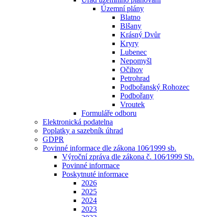
Územní plány
Blatno
Blšany
Krásný Dvůr
Kryry
Lubenec
Nepomyšl
Očihov
Petrohrad
Podbořanský Rohozec
Podbořany
Vroutek
Formuláře odboru
Elektronická podatelna
Poplatky a sazebník úhrad
GDPR
Povinné informace dle zákona 106⁄1999 sb.
Výroční zpráva dle zákona č. 106⁄1999 Sb.
Povinné informace
Poskytnuté informace
2026
2025
2024
2023