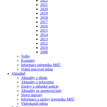
2022
2021
2020
2019
2018
2017
2016
2015
2014
2013
2012
2010
2008
Volby
Kontakty
Informace tajemníka MěÚ
Volná pracovní místa
Aktuálně
Aktuality z úřadu
Aktuality z infocentra
Zprávy z městské policie
Aktuality ze sportovní haly
Slovo starosty
Informace a zprávy tajemníka MěÚ
Videokanál města