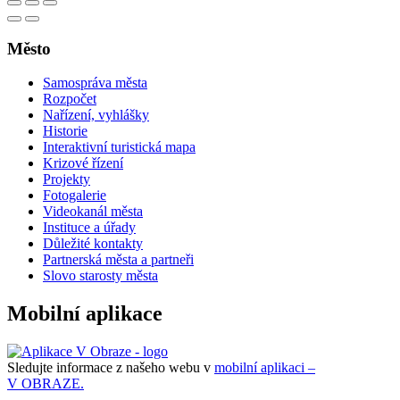
Město
Samospráva města
Rozpočet
Nařízení, vyhlášky
Historie
Interaktivní turistická mapa
Krizové řízení
Projekty
Fotogalerie
Videokanál města
Instituce a úřady
Důležité kontakty
Partnerská města a partneři
Slovo starosty města
Mobilní aplikace
Sledujte informace z našeho webu v
mobilní aplikaci –
V OBRAZE.