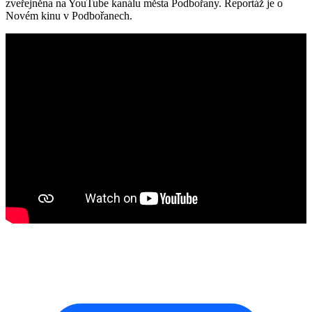
zveřejněna na YouTube kanálu města Podbořany. Reportáž je o
Novém kinu v Podbořanech.