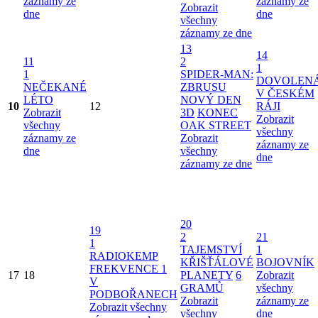
záznamy ze
záznamy ze
Zobrazit
dne
dne
všechny
záznamy ze dne
13
14
11
2
1
1
SPIDER-MAN:
DOVOLEN
NEČEKANÉ
ZBRUSU
V ČESKÉM
LÉTO
NOVÝ DEN
10
12
RÁJI
Zobrazit
3D
KONEC
Zobrazit
všechny
OAK STREET
všechny
záznamy ze
Zobrazit
záznamy ze
dne
všechny
dne
záznamy ze dne
20
19
2
21
1
TAJEMSTVÍ
1
RADIOKEMP
KŘIŠŤÁLOVÉ
BOJOVNÍK
FREKVENCE 1
17
18
PLANETY
6
Zobrazit
V
GRAMŮ
všechny
PODBOŘANECH
Zobrazit
záznamy ze
Zobrazit všechny
všechny
dne