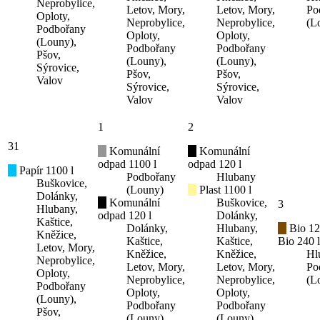
Neprobylice,
Letov, Mory,
Letov, Mory,
Po
Oploty,
Neprobylice,
Neprobylice,
(L
Podbořany
Oploty,
Oploty,
(Louny),
Podbořany
Podbořany
Pšov,
(Louny),
(Louny),
Sýrovice,
Pšov,
Pšov,
Valov
Sýrovice,
Sýrovice,
Valov
Valov
1
2
31
Komunální
Komunální
odpad 1100 l
odpad 120 l
Papír 1100 l
Podbořany
Hlubany
Buškovice,
(Louny)
Plast 1100 l
Dolánky,
Komunální
Buškovice,
3
Hlubany,
odpad 120 l
Dolánky,
Kaštice,
Dolánky,
Hlubany,
Bio 12
Kněžice,
Kaštice,
Kaštice,
Bio 240 l
Letov, Mory,
Kněžice,
Kněžice,
Hl
Neprobylice,
Letov, Mory,
Letov, Mory,
Po
Oploty,
Neprobylice,
Neprobylice,
(L
Podbořany
Oploty,
Oploty,
(Louny),
Podbořany
Podbořany
Pšov,
(Louny),
(Louny),