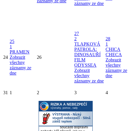
záznamy ze dne
záznamy ze dne
27
2
28
25
TLAPKOVÁ
1
1
PATROLA:
CHICA
PRAMEN
DINOSAUŘÍ
CHECA
24
Zobrazit
26
FILM
Zobrazit
všechny
ODYSSEA
všechny
záznamy ze
Zobrazit
záznamy ze
dne
všechny
dne
záznamy ze dne
31
1
2
3
4