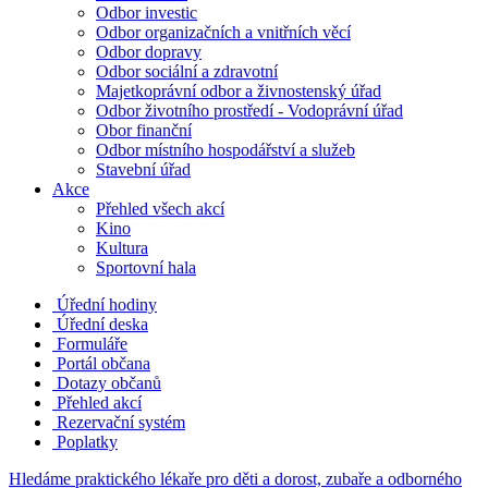
Odbor investic
Odbor organizačních a vnitřních věcí
Odbor dopravy
Odbor sociální a zdravotní
Majetkoprávní odbor a živnostenský úřad
Odbor životního prostředí - Vodoprávní úřad
Obor finanční
Odbor místního hospodářství a služeb
Stavební úřad
Akce
Přehled všech akcí
Kino
Kultura
Sportovní hala
Úřední hodiny
Úřední deska
Formuláře
Portál občana
Dotazy občanů
Přehled akcí
Rezervační systém
Poplatky
Hledáme praktického lékaře pro děti a dorost, zubaře a odborného