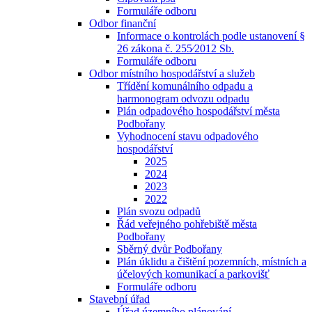
Formuláře odboru
Odbor finanční
Informace o kontrolách podle ustanovení §
26 zákona č. 255⁄2012 Sb.
Formuláře odboru
Odbor místního hospodářství a služeb
Třídění komunálního odpadu a
harmonogram odvozu odpadu
Plán odpadového hospodářství města
Podbořany
Vyhodnocení stavu odpadového
hospodářství
2025
2024
2023
2022
Plán svozu odpadů
Řád veřejného pohřebiště města
Podbořany
Sběrný dvůr Podbořany
Plán úklidu a čištění pozemních, místních a
účelových komunikací a parkovišť
Formuláře odboru
Stavební úřad
Úřad územního plánování