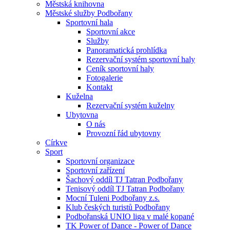
Městská knihovna
Městské služby Podbořany
Sportovní hala
Sportovní akce
Služby
Panoramatická prohlídka
Rezervační systém sportovní haly
Ceník sportovní haly
Fotogalerie
Kontakt
Kuželna
Rezervační systém kuželny
Ubytovna
O nás
Provozní řád ubytovny
Církve
Sport
Sportovní organizace
Sportovní zařízení
Šachový oddíl TJ Tatran Podbořany
Tenisový oddíl TJ Tatran Podbořany
Mocní Tuleni Podbořany z.s.
Klub českých turistů Podbořany
Podbořanská UNIO liga v malé kopané
TK Power of Dance - Power of Dance