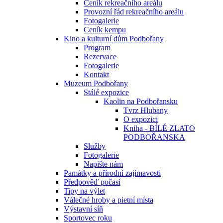
Ceník rekreačního areálu
Provozní řád rekreačního areálu
Fotogalerie
Ceník kempu
Kino a kulturní dům Podbořany
Program
Rezervace
Fotogalerie
Kontakt
Muzeum Podbořany
Stálé expozice
Kaolin na Podbořansku
Tvrz Hlubany
O expozici
Kniha - BÍLÉ ZLATO
PODBOŘANSKA
Služby
Fotogalerie
Napište nám
Památky a přírodní zajímavosti
Předpověď počasí
Tipy na výlet
Válečné hroby a pietní místa
Výstavní síň
Sportovec roku