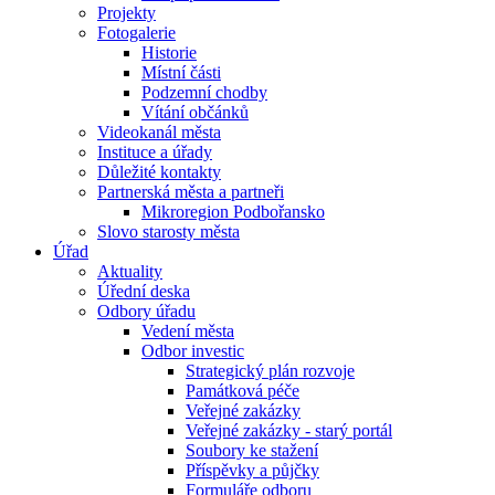
Projekty
Fotogalerie
Historie
Místní části
Podzemní chodby
Vítání občánků
Videokanál města
Instituce a úřady
Důležité kontakty
Partnerská města a partneři
Mikroregion Podbořansko
Slovo starosty města
Úřad
Aktuality
Úřední deska
Odbory úřadu
Vedení města
Odbor investic
Strategický plán rozvoje
Památková péče
Veřejné zakázky
Veřejné zakázky - starý portál
Soubory ke stažení
Příspěvky a půjčky
Formuláře odboru