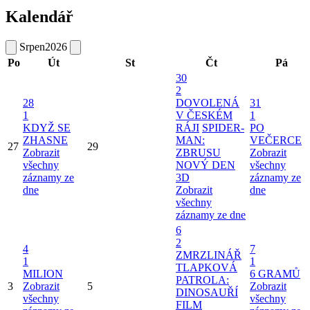
Kalendář
Srpen
2026
Po
Út
St
Čt
Pá
30
2
28
DOVOLENÁ
31
1
V ČESKÉM
1
KDYŽ SE
RÁJI
SPIDER-
PO
ZHASNE
MAN:
VEČERCE
27
29
Zobrazit
ZBRUSU
Zobrazit
všechny
NOVÝ DEN
všechny
záznamy ze
3D
záznamy ze
dne
Zobrazit
dne
všechny
záznamy ze dne
6
2
4
7
ZMRZLINÁŘ
1
1
TLAPKOVÁ
MILION
6 GRAMŮ
PATROLA:
3
Zobrazit
5
Zobrazit
DINOSAUŘÍ
všechny
všechny
FILM