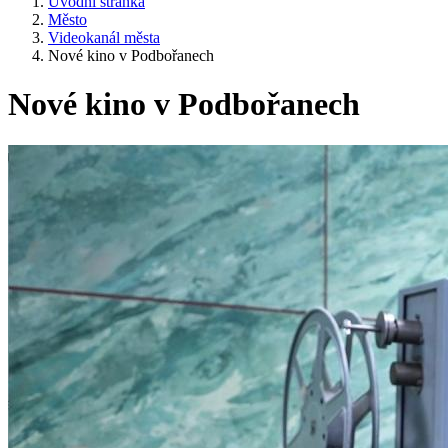
Úvodní stránka
Město
Videokanál města
Nové kino v Podbořanech
Nové kino v Podbořanech