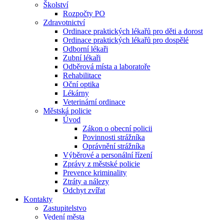
Školství
Rozpočty PO
Zdravotnictví
Ordinace praktických lékařů pro děti a dorost
Ordinace praktických lékařů pro dospělé
Odborní lékaři
Zubní lékaři
Odběrová místa a laboratoře
Rehabilitace
Oční optika
Lékárny
Veterinární ordinace
Městská policie
Úvod
Zákon o obecní policii
Povinnosti strážníka
Oprávnění strážníka
Výběrové a personální řízení
Zprávy z městské policie
Prevence kriminality
Ztráty a nálezy
Odchyt zvířat
Kontakty
Zastupitelstvo
Vedení města