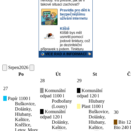
Srpen
2026
Po
Út
St
Č
28
29
27
Komunální
Komunální
odpad 1100 l
odpad 120 l
Papír 1100 l
Podbořany
Hlubany
Buškovice,
(Louny)
Plast 1100 l
Dolánky,
Komunální
Buškovice,
30
Hlubany,
odpad 120 l
Dolánky,
Kaštice,
Dolánky,
Hlubany,
Bio 12
Kněžice,
Kaštice,
Kaštice,
Bio 240 l
Letov, Mory,