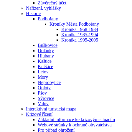
Závěrečný účet
Nařízení, vyhlášky
Historie
Podbořany
Kroniky Města Podbořany
Kronika 1968-1984
Kronika 1985-1994
Kronika 1995-2005
Buškovice
Dolánky
Hlubany
Kaštice
Kněžice
Letov
Mory
Neprobylice
Oploty
Pšov
Sýrovice
Valov
Interaktivní turistická mapa
Krizové řízení
Základní informace ke krizovým situacím
Webové stránky k ochraně obyvatelstva
Pro případ ohrožení