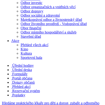
Odbor investic
Odbor organizačních a vnitřních věcí
Odbor dopravy
Odbor sociální a zdravotní
Majetkoprávní odbor a živnostenský úřad
Odbor životního prostředí - Vodoprávní úřad
Obor finanční
Odbor místního hospodářství a služeb
Stavební úřad
Akce
Přehled všech akcí
Kino
Kultura
Sportovní hala
Úřední hodiny
Úřední deska
Formuláře
Portál občana
Dotazy občanů
Přehled akcí
Rezervační systém
Poplatky
Hledáme praktického lékaře pro děti a dorost, zubaře a odborného