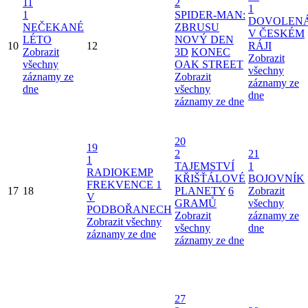
11
2
1
1
SPIDER-MAN:
DOVOLEN
NEČEKANÉ
ZBRUSU
V ČESKÉM
LÉTO
NOVÝ DEN
10
12
RÁJI
Zobrazit
3D
KONEC
Zobrazit
všechny
OAK STREET
všechny
záznamy ze
Zobrazit
záznamy ze
dne
všechny
dne
záznamy ze dne
20
19
2
21
1
TAJEMSTVÍ
1
RADIOKEMP
KŘIŠŤÁLOVÉ
BOJOVNÍK
FREKVENCE 1
17
18
PLANETY
6
Zobrazit
V
GRAMŮ
všechny
PODBOŘANECH
Zobrazit
záznamy ze
Zobrazit všechny
všechny
dne
záznamy ze dne
záznamy ze dne
27