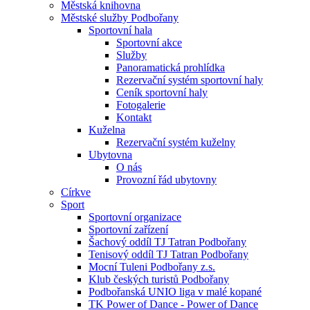
Městská knihovna
Městské služby Podbořany
Sportovní hala
Sportovní akce
Služby
Panoramatická prohlídka
Rezervační systém sportovní haly
Ceník sportovní haly
Fotogalerie
Kontakt
Kuželna
Rezervační systém kuželny
Ubytovna
O nás
Provozní řád ubytovny
Církve
Sport
Sportovní organizace
Sportovní zařízení
Šachový oddíl TJ Tatran Podbořany
Tenisový oddíl TJ Tatran Podbořany
Mocní Tuleni Podbořany z.s.
Klub českých turistů Podbořany
Podbořanská UNIO liga v malé kopané
TK Power of Dance - Power of Dance