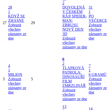
2
28
DOVOLENÁ
31
1
V ČESKÉM
1
KDYŽ SE
RÁJI
SPIDER-
PO
ZHASNE
MAN:
VEČERCE
27
29
Zobrazit
ZBRUSU
Zobrazit
všechny
NOVÝ DEN
všechny
záznamy ze
3D
záznamy ze
dne
Zobrazit
dne
všechny
záznamy ze dne
6
2
4
7
TLAPKOVÁ
1
1
PATROLA:
MILION
6 GRAMŮ
DINOSAUŘÍ
3
Zobrazit
5
Zobrazit
FILM
všechny
všechny
ZMRZLINÁŘ
záznamy ze
záznamy ze
Zobrazit
dne
dne
všechny
záznamy ze dne
13
14