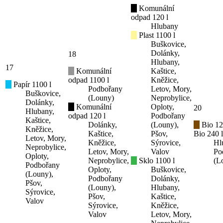
Komunální
odpad 120 l
Hlubany
Plast 1100 l
Buškovice,
Dolánky,
18
Hlubany,
17
Komunální
Kaštice,
odpad 1100 l
Kněžice,
Papír 1100 l
Podbořany
Letov, Mory,
Buškovice,
(Louny)
Neprobylice,
Dolánky,
Komunální
Oploty,
20
Hlubany,
odpad 120 l
Podbořany
Kaštice,
Dolánky,
(Louny),
Bio 12
Kněžice,
Kaštice,
Pšov,
Bio 240 l
Letov, Mory,
Kněžice,
Sýrovice,
Hl
Neprobylice,
Letov, Mory,
Valov
Po
Oploty,
Neprobylice,
Sklo 1100 l
(L
Podbořany
Oploty,
Buškovice,
(Louny),
Podbořany
Dolánky,
Pšov,
(Louny),
Hlubany,
Sýrovice,
Pšov,
Kaštice,
Valov
Sýrovice,
Kněžice,
Valov
Letov, Mory,