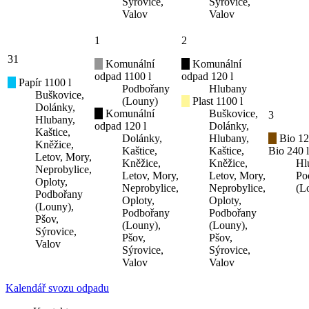
Sýrovice,
Sýrovice,
Valov
Valov
1
2
31
Komunální
Komunální
odpad 1100 l
odpad 120 l
Papír 1100 l
Podbořany
Hlubany
Buškovice,
(Louny)
Plast 1100 l
Dolánky,
Komunální
Buškovice,
3
Hlubany,
odpad 120 l
Dolánky,
Kaštice,
Dolánky,
Hlubany,
Bio 12
Kněžice,
Kaštice,
Kaštice,
Bio 240 l
Letov, Mory,
Kněžice,
Kněžice,
Hl
Neprobylice,
Letov, Mory,
Letov, Mory,
Po
Oploty,
Neprobylice,
Neprobylice,
(L
Podbořany
Oploty,
Oploty,
(Louny),
Podbořany
Podbořany
Pšov,
(Louny),
(Louny),
Sýrovice,
Pšov,
Pšov,
Valov
Sýrovice,
Sýrovice,
Valov
Valov
Kalendář svozu odpadu