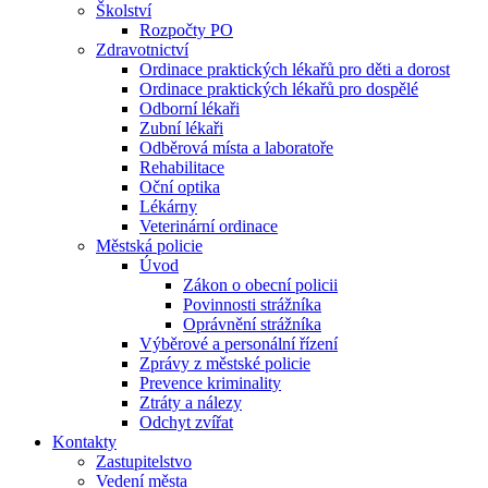
Školství
Rozpočty PO
Zdravotnictví
Ordinace praktických lékařů pro děti a dorost
Ordinace praktických lékařů pro dospělé
Odborní lékaři
Zubní lékaři
Odběrová místa a laboratoře
Rehabilitace
Oční optika
Lékárny
Veterinární ordinace
Městská policie
Úvod
Zákon o obecní policii
Povinnosti strážníka
Oprávnění strážníka
Výběrové a personální řízení
Zprávy z městské policie
Prevence kriminality
Ztráty a nálezy
Odchyt zvířat
Kontakty
Zastupitelstvo
Vedení města