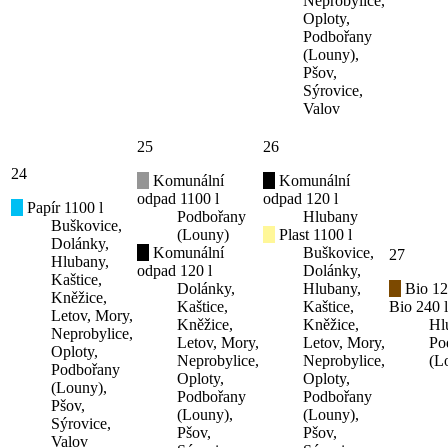
Neprobylice,
Oploty,
Podbořany
(Louny),
Pšov,
Sýrovice,
Valov
25
26
24
Komunální
Komunální
odpad 1100 l
odpad 120 l
Papír 1100 l
Podbořany
Hlubany
Buškovice,
(Louny)
Plast 1100 l
Dolánky,
Komunální
Buškovice,
27
Hlubany,
odpad 120 l
Dolánky,
Kaštice,
Dolánky,
Hlubany,
Bio 12
Kněžice,
Kaštice,
Kaštice,
Bio 240 l
Letov, Mory,
Kněžice,
Kněžice,
Hl
Neprobylice,
Letov, Mory,
Letov, Mory,
Po
Oploty,
Neprobylice,
Neprobylice,
(L
Podbořany
Oploty,
Oploty,
(Louny),
Podbořany
Podbořany
Pšov,
(Louny),
(Louny),
Sýrovice,
Pšov,
Pšov,
Valov