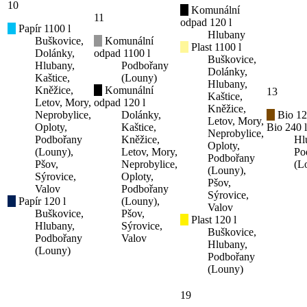
10
Komunální
11
odpad 120 l
Papír 1100 l
Hlubany
Buškovice,
Komunální
Plast 1100 l
Dolánky,
odpad 1100 l
Buškovice,
Hlubany,
Podbořany
Dolánky,
Kaštice,
(Louny)
Hlubany,
Kněžice,
Komunální
13
Kaštice,
Letov, Mory,
odpad 120 l
Kněžice,
Neprobylice,
Dolánky,
Bio 12
Letov, Mory,
Oploty,
Kaštice,
Bio 240 l
Neprobylice,
Podbořany
Kněžice,
Hl
Oploty,
(Louny),
Letov, Mory,
Po
Podbořany
Pšov,
Neprobylice,
(L
(Louny),
Sýrovice,
Oploty,
Pšov,
Valov
Podbořany
Sýrovice,
Papír 120 l
(Louny),
Valov
Buškovice,
Pšov,
Plast 120 l
Hlubany,
Sýrovice,
Buškovice,
Podbořany
Valov
Hlubany,
(Louny)
Podbořany
(Louny)
19