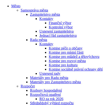
Město
Samospráva města
Zastupitelstvo města
Kontakty
Finanční výbor
Kontrolní výbor
Usnesení zastupitelstva
Jednací řád zastupitelstva
Rada města
Kontakty
Komise péče o občany
Komise pro místní části
Komise pro mládež a tělovýchovu
Komise pro rozvoj města
Komise pro kulturu
Komise sociálně právní ochrany dětí
Usnesení rady
Materiály pro Radu města
Materiály pro Zastupitelstvo města
Rozpočet
Rozbory hospodaření
Rozpočtová opatření
RO za rok 2026
Střednědobý výhled rozpočtu