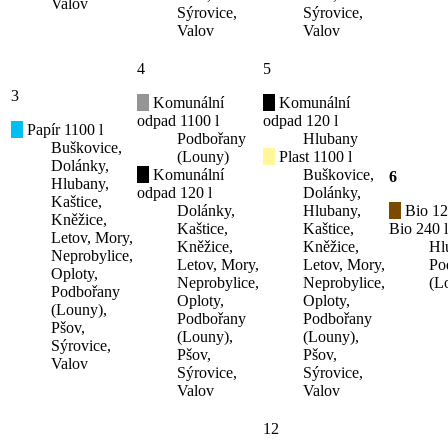
Valov
Sýrovice,
Sýrovice,
Valov
Valov
4
5
3
Komunální
Komunální
odpad 1100 l
odpad 120 l
Papír 1100 l
Podbořany
Hlubany
Buškovice,
(Louny)
Plast 1100 l
Dolánky,
Komunální
Buškovice,
6
Hlubany,
odpad 120 l
Dolánky,
Kaštice,
Dolánky,
Hlubany,
Bio 12
Kněžice,
Kaštice,
Kaštice,
Bio 240 l
Letov, Mory,
Kněžice,
Kněžice,
Hl
Neprobylice,
Letov, Mory,
Letov, Mory,
Po
Oploty,
Neprobylice,
Neprobylice,
(L
Podbořany
Oploty,
Oploty,
(Louny),
Podbořany
Podbořany
Pšov,
(Louny),
(Louny),
Sýrovice,
Pšov,
Pšov,
Valov
Sýrovice,
Sýrovice,
Valov
Valov
12