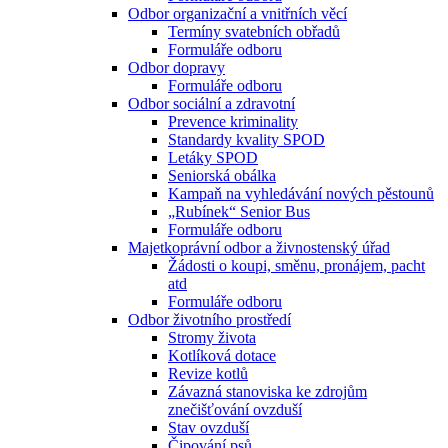
Odbor organizační a vnitřních věcí
Termíny svatebních obřadů
Formuláře odboru
Odbor dopravy
Formuláře odboru
Odbor sociální a zdravotní
Prevence kriminality
Standardy kvality SPOD
Letáky SPOD
Seniorská obálka
Kampaň na vyhledávání nových pěstounů
„Rubínek“ Senior Bus
Formuláře odboru
Majetkoprávní odbor a živnostenský úřad
Žádosti o koupi, směnu, pronájem, pacht
atd
Formuláře odboru
Odbor životního prostředí
Stromy života
Kotlíková dotace
Revize kotlů
Závazná stanoviska ke zdrojům
znečišťování ovzduší
Stav ovzduší
Čipování psů