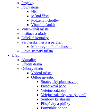
Projekty
Fotogalerie
Historie
Místní části
Podzemní chodby
Vítání občánků
Videokanál města
Instituce a úřady
Důležité kontakty
Partnerská města a partneři
Mikroregion Podbořansko
Slovo starosty města
Úřad
Aktuality
Úřední deska
Odbory úřadu
Vedení města
Odbor investic
Strategický plán rozvoje
Památková péče
Veřejné zakázky
Veřejné zakázky - starý portál
Soubory ke stažení
Příspěvky a půjčky
Formuláře odboru