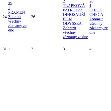
2
28
25
TLAPKOVÁ
1
1
PATROLA:
CHICA
PRAMEN
DINOSAUŘÍ
CHECA
24
Zobrazit
26
FILM
Zobrazit
všechny
ODYSSEA
všechny
záznamy ze
Zobrazit
záznamy ze
dne
všechny
dne
záznamy ze dne
31
1
2
3
4