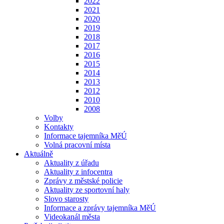
2022
2021
2020
2019
2018
2017
2016
2015
2014
2013
2012
2010
2008
Volby
Kontakty
Informace tajemníka MěÚ
Volná pracovní místa
Aktuálně
Aktuality z úřadu
Aktuality z infocentra
Zprávy z městské policie
Aktuality ze sportovní haly
Slovo starosty
Informace a zprávy tajemníka MěÚ
Videokanál města