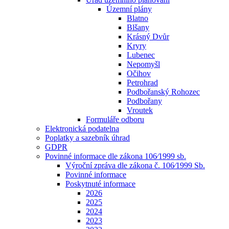
Územní plány
Blatno
Blšany
Krásný Dvůr
Kryry
Lubenec
Nepomyšl
Očihov
Petrohrad
Podbořanský Rohozec
Podbořany
Vroutek
Formuláře odboru
Elektronická podatelna
Poplatky a sazebník úhrad
GDPR
Povinné informace dle zákona 106⁄1999 sb.
Výroční zpráva dle zákona č. 106⁄1999 Sb.
Povinné informace
Poskytnuté informace
2026
2025
2024
2023