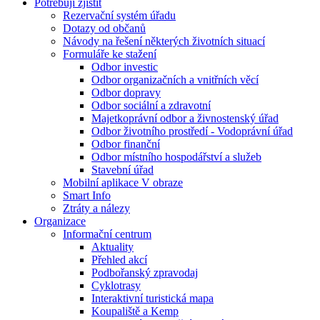
Potřebuji zjistit
Rezervační systém úřadu
Dotazy od občanů
Návody na řešení některých životních situací
Formuláře ke stažení
Odbor investic
Odbor organizačních a vnitřních věcí
Odbor dopravy
Odbor sociální a zdravotní
Majetkoprávní odbor a živnostenský úřad
Odbor životního prostředí - Vodoprávní úřad
Odbor finanční
Odbor místního hospodářství a služeb
Stavební úřad
Mobilní aplikace V obraze
Smart Info
Ztráty a nálezy
Organizace
Informační centrum
Aktuality
Přehled akcí
Podbořanský zpravodaj
Cyklotrasy
Interaktivní turistická mapa
Koupaliště a Kemp