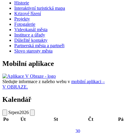
Historie
Interaktivní turistická mapa
Krizové řízení
Projekty
Fotogalerie
Videokanál města
Instituce a úřady
Důležité kontakty
Partnerská města a partneři
Slovo starosty města
Mobilní aplikace
Sledujte informace z našeho webu v
mobilní aplikaci –
V OBRAZE.
Kalendář
Srpen
2026
Po
Út
St
Čt
Pá
30