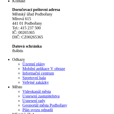
Kontakt
Doručovací poštovní adresa
Městský úřad Podbořany
Mírová 615
441 01 Podbořany
Tel.: 415 237 500
IČ: 00265365
DIČ: CZ00265365
Datová schránka
fh4btis
Odkazy
Územní plány
Mobilní aplikace V obraze
Informační centrum
Sportovní hala
Veřejné zakázky
Město
Videokanál města
Usnesení zastupitelstva
Usnesení rady
Geoportál města Podbořany
Plán svozu odpadů