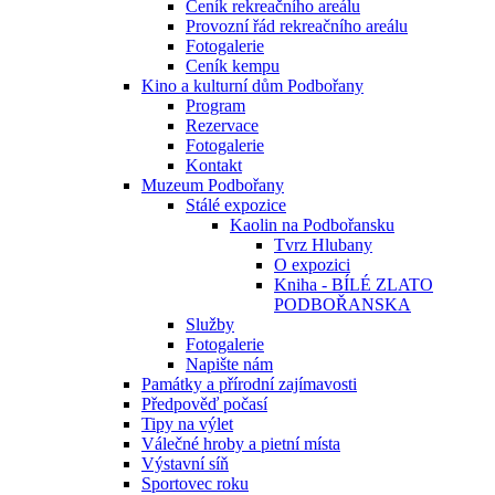
Ceník rekreačního areálu
Provozní řád rekreačního areálu
Fotogalerie
Ceník kempu
Kino a kulturní dům Podbořany
Program
Rezervace
Fotogalerie
Kontakt
Muzeum Podbořany
Stálé expozice
Kaolin na Podbořansku
Tvrz Hlubany
O expozici
Kniha - BÍLÉ ZLATO
PODBOŘANSKA
Služby
Fotogalerie
Napište nám
Památky a přírodní zajímavosti
Předpověď počasí
Tipy na výlet
Válečné hroby a pietní místa
Výstavní síň
Sportovec roku