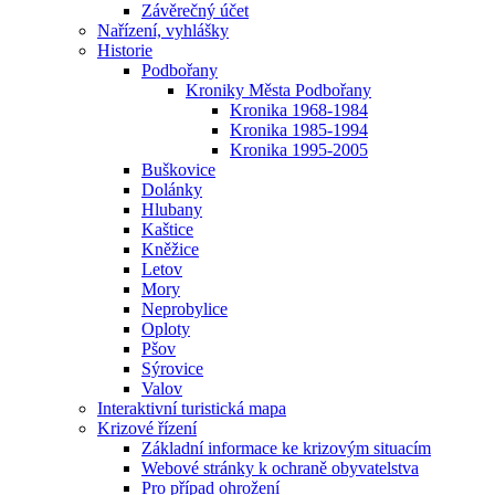
Závěrečný účet
Nařízení, vyhlášky
Historie
Podbořany
Kroniky Města Podbořany
Kronika 1968-1984
Kronika 1985-1994
Kronika 1995-2005
Buškovice
Dolánky
Hlubany
Kaštice
Kněžice
Letov
Mory
Neprobylice
Oploty
Pšov
Sýrovice
Valov
Interaktivní turistická mapa
Krizové řízení
Základní informace ke krizovým situacím
Webové stránky k ochraně obyvatelstva
Pro případ ohrožení