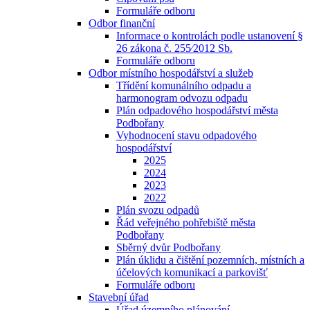
Formuláře odboru
Odbor finanční
Informace o kontrolách podle ustanovení §
26 zákona č. 255⁄2012 Sb.
Formuláře odboru
Odbor místního hospodářství a služeb
Třídění komunálního odpadu a
harmonogram odvozu odpadu
Plán odpadového hospodářství města
Podbořany
Vyhodnocení stavu odpadového
hospodářství
2025
2024
2023
2022
Plán svozu odpadů
Řád veřejného pohřebiště města
Podbořany
Sběrný dvůr Podbořany
Plán úklidu a čištění pozemních, místních a
účelových komunikací a parkovišť
Formuláře odboru
Stavební úřad
Úřad územního plánování