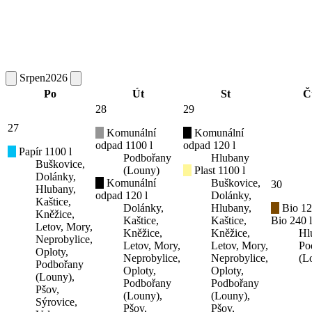
Srpen
2026
Po
Út
St
Č
28
29
27
Komunální
Komunální
odpad 1100 l
odpad 120 l
Papír 1100 l
Podbořany
Hlubany
Buškovice,
(Louny)
Plast 1100 l
Dolánky,
Komunální
Buškovice,
30
Hlubany,
odpad 120 l
Dolánky,
Kaštice,
Dolánky,
Hlubany,
Bio 12
Kněžice,
Kaštice,
Kaštice,
Bio 240 l
Letov, Mory,
Kněžice,
Kněžice,
Hl
Neprobylice,
Letov, Mory,
Letov, Mory,
Po
Oploty,
Neprobylice,
Neprobylice,
(L
Podbořany
Oploty,
Oploty,
(Louny),
Podbořany
Podbořany
Pšov,
(Louny),
(Louny),
Sýrovice,
Pšov,
Pšov,