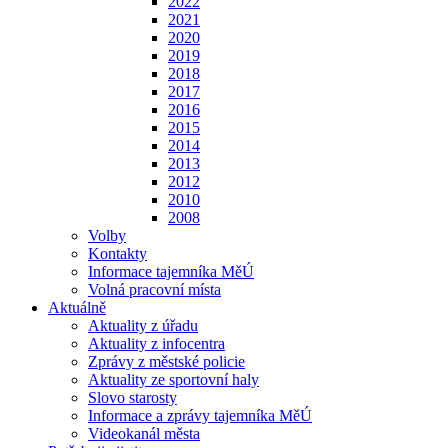
2022
2021
2020
2019
2018
2017
2016
2015
2014
2013
2012
2010
2008
Volby
Kontakty
Informace tajemníka MěÚ
Volná pracovní místa
Aktuálně
Aktuality z úřadu
Aktuality z infocentra
Zprávy z městské policie
Aktuality ze sportovní haly
Slovo starosty
Informace a zprávy tajemníka MěÚ
Videokanál města