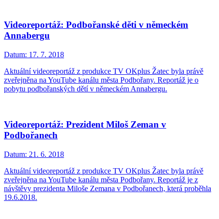
Videoreportáž: Podbořanské děti v německém
Annabergu
Datum:
17. 7. 2018
Aktuální videoreportáž z produkce TV OKplus Žatec byla právě
zveřejněna na YouTube kanálu města Podbořany. Reportáž je o
pobytu podbořanských dětí v německém Annabergu.
Videoreportáž: Prezident Miloš Zeman v
Podbořanech
Datum:
21. 6. 2018
Aktuální videoreportáž z produkce TV OKplus Žatec byla právě
zveřejněna na YouTube kanálu města Podbořany. Reportáž je z
návštěvy prezidenta Miloše Zemana v Podbořanech, která proběhla
19.6.2018.