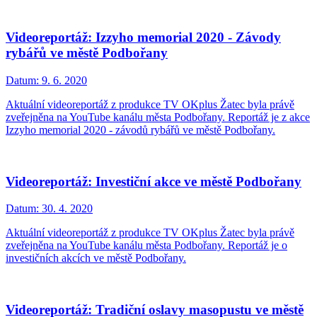
Videoreportáž: Izzyho memorial 2020 - Závody
rybářů ve městě Podbořany
Datum:
9. 6. 2020
Aktuální videoreportáž z produkce TV OKplus Žatec byla právě
zveřejněna na YouTube kanálu města Podbořany. Reportáž je z akce
Izzyho memorial 2020 - závodů rybářů ve městě Podbořany.
Videoreportáž: Investiční akce ve městě Podbořany
Datum:
30. 4. 2020
Aktuální videoreportáž z produkce TV OKplus Žatec byla právě
zveřejněna na YouTube kanálu města Podbořany. Reportáž je o
investičních akcích ve městě Podbořany.
Videoreportáž: Tradiční oslavy masopustu ve městě