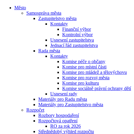
Město
Samospráva města
Zastupitelstvo města
Kontakty
Finanční výbor
Kontrolní výbor
Usnesení zastupitelstva
Jednací řád zastupitelstva
Rada města
Kontakty
Komise péče o občany
Komise pro místní části
Komise pro mládež a tělovýchovu
Komise pro rozvoj města
Komise pro kulturu
Komise sociálně právní ochrany dětí
Usnesení rady
Materiály pro Radu města
Materiály pro Zastupitelstvo města
Rozpočet
Rozbory hospodaření
Rozpočtová opatření
RO za rok 2026
Střednědobý výhled rozpočtu