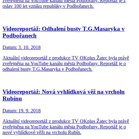
zveřejněna na YouTube kanálu města Podbořany. Reportáž je z
oslav 100 let vzniku republiky v Podbořanech.
Videoreportáž: Odhalení busty T.G.Masaryka v
Podbořanech
Datum:
3. 10. 2018
Aktuální videoreportáž z produkce TV OKplus Žatec byla právě
zveřejněna na YouTube kanálu města Podbořany. Reportáž je o
odhalení busty T.G.Masaryka v Podbořanech.
Videoreportáž: Nová vyhlídková věž na vrcholu
Rubínu
Datum:
19. 9. 2018
Aktuální videoreportáž z produkce TV OKplus Žatec byla právě
zveřejněna na YouTube kanálu města Podbořany. Reportáž je o
nové vyhlídkové věži na vrcholu Rubín.