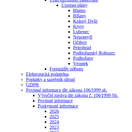
Územní plány
Blatno
Blšany
Krásný Dvůr
Kryry
Lubenec
Nepomyšl
Očihov
Petrohrad
Podbořanský Rohozec
Podbořany
Vroutek
Formuláře odboru
Elektronická podatelna
Poplatky a sazebník úhrad
GDPR
Povinné informace dle zákona 106⁄1999 sb.
Výroční zpráva dle zákona č. 106⁄1999 Sb.
Povinné informace
Poskytnuté informace
2026
2025
2024
2023