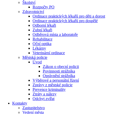
Školství
Rozpočty PO
Zdravotnictví
Ordinace praktických lékařů pro děti a dorost
Ordinace praktických lékařů pro dospělé
Odborní lékaři
Zubní lékaři
Odběrová místa a laboratoře
Rehabilitace
Oční optika
Lékárny
Veterinární ordinace
Městská policie
Úvod
Zákon o obecní policii
Povinnosti strážníka
Oprávnění strážníka
Výběrové a personální řízení
Zprávy z městské policie
Prevence kriminality
Ztráty a nálezy
Odchyt zvířat
Kontakty
Zastupitelstvo
Vedení města