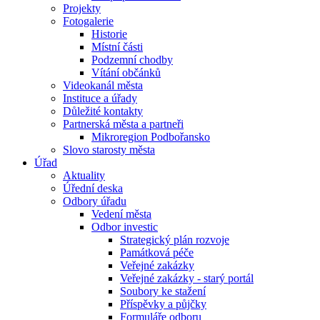
Projekty
Fotogalerie
Historie
Místní části
Podzemní chodby
Vítání občánků
Videokanál města
Instituce a úřady
Důležité kontakty
Partnerská města a partneři
Mikroregion Podbořansko
Slovo starosty města
Úřad
Aktuality
Úřední deska
Odbory úřadu
Vedení města
Odbor investic
Strategický plán rozvoje
Památková péče
Veřejné zakázky
Veřejné zakázky - starý portál
Soubory ke stažení
Příspěvky a půjčky
Formuláře odboru