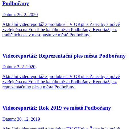
Podbořany
Datum:
26. 2. 2020
Aktuální videoreportáž z produkce TV OKplus Žatec byla právě
zveřejněna na YouTube kanálu města Podbořany. Reportáž je z
tradičních oslav masopustu ve městě Podbořany.
Videoreportáž: Reprezentační ples města Podbořany
Datum:
3. 2. 2020
Aktuální videoreportáž z produkce TV OKplus Žatec byla právě
zveřejněna na YouTube kanálu města Podbořany. Reportáž je z
reprezentačního plesu města Podbořany.
Videoreportáž: Rok 2019 ve městě Podbořany
Datum:
30. 12. 2019
Aktuální videoreportáž z produkce TV OKplus Žatec byla právě