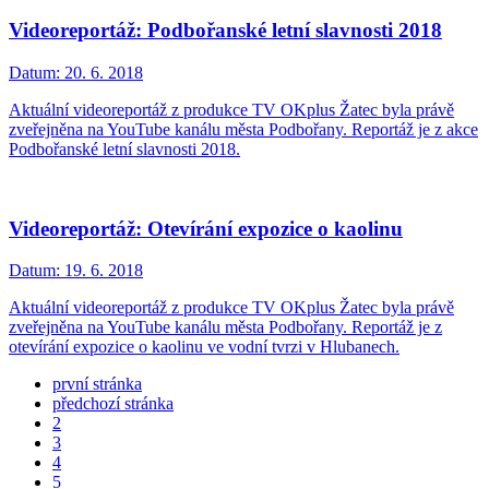
Videoreportáž: Podbořanské letní slavnosti 2018
Datum:
20. 6. 2018
Aktuální videoreportáž z produkce TV OKplus Žatec byla právě
zveřejněna na YouTube kanálu města Podbořany. Reportáž je z akce
Podbořanské letní slavnosti 2018.
Videoreportáž: Otevírání expozice o kaolinu
Datum:
19. 6. 2018
Aktuální videoreportáž z produkce TV OKplus Žatec byla právě
zveřejněna na YouTube kanálu města Podbořany. Reportáž je z
otevírání expozice o kaolinu ve vodní tvrzi v Hlubanech.
první stránka
předchozí stránka
2
3
4
5