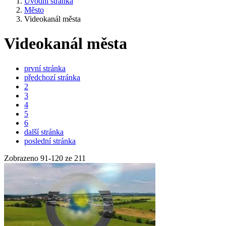
Úvodní stránka
Město
Videokanál města
Videokanál města
první stránka
předchozí stránka
2
3
4
5
6
další stránka
poslední stránka
Zobrazeno
91
-
120
ze 211