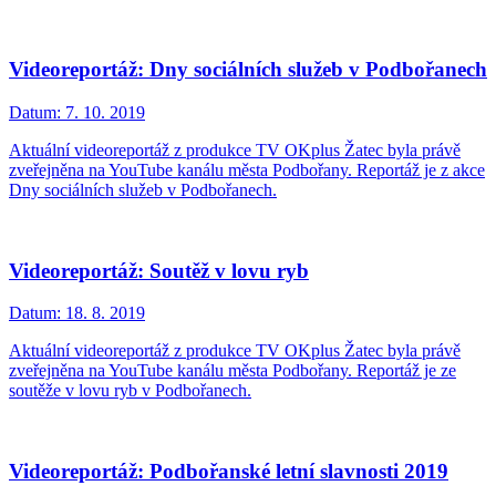
Videoreportáž: Dny sociálních služeb v Podbořanech
Datum:
7. 10. 2019
Aktuální videoreportáž z produkce TV OKplus Žatec byla právě
zveřejněna na YouTube kanálu města Podbořany. Reportáž je z akce
Dny sociálních služeb v Podbořanech.
Videoreportáž: Soutěž v lovu ryb
Datum:
18. 8. 2019
Aktuální videoreportáž z produkce TV OKplus Žatec byla právě
zveřejněna na YouTube kanálu města Podbořany. Reportáž je ze
soutěže v lovu ryb v Podbořanech.
Videoreportáž: Podbořanské letní slavnosti 2019