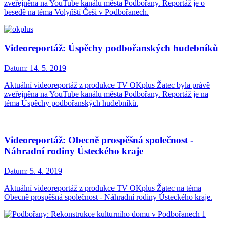
zveřejněna na YouTube kanálu města Podbořany. Reportáž je o
besedě na téma Volyňští Češi v Podbořanech.
Videoreportáž: Úspěchy podbořanských hudebníků
Datum:
14. 5. 2019
Aktuální videoreportáž z produkce TV OKplus Žatec byla právě
zveřejněna na YouTube kanálu města Podbořany. Reportáž je na
téma Úspěchy podbořanských hudebníků.
Videoreportáž: Obecně prospěšná společnost -
Náhradní rodiny Ústeckého kraje
Datum:
5. 4. 2019
Aktuální videoreportáž z produkce TV OKplus Žatec na téma
Obecně prospěšná společnost - Náhradní rodiny Ústeckého kraje.