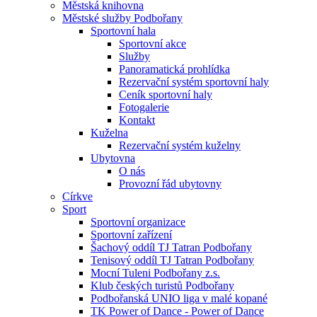
Městská knihovna
Městské služby Podbořany
Sportovní hala
Sportovní akce
Služby
Panoramatická prohlídka
Rezervační systém sportovní haly
Ceník sportovní haly
Fotogalerie
Kontakt
Kuželna
Rezervační systém kuželny
Ubytovna
O nás
Provozní řád ubytovny
Církve
Sport
Sportovní organizace
Sportovní zařízení
Šachový oddíl TJ Tatran Podbořany
Tenisový oddíl TJ Tatran Podbořany
Mocní Tuleni Podbořany z.s.
Klub českých turistů Podbořany
Podbořanská UNIO liga v malé kopané
TK Power of Dance - Power of Dance