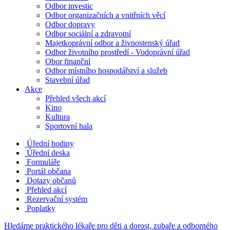
Odbor investic
Odbor organizačních a vnitřních věcí
Odbor dopravy
Odbor sociální a zdravotní
Majetkoprávní odbor a živnostenský úřad
Odbor životního prostředí - Vodoprávní úřad
Obor finanční
Odbor místního hospodářství a služeb
Stavební úřad
Akce
Přehled všech akcí
Kino
Kultura
Sportovní hala
Úřední hodiny
Úřední deska
Formuláře
Portál občana
Dotazy občanů
Přehled akcí
Rezervační systém
Poplatky
Hledáme praktického lékaře pro děti a dorost, zubaře a odborného