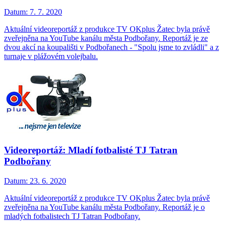
Datum:
7. 7. 2020
Aktuální videoreportáž z produkce TV OKplus Žatec byla právě
zveřejněna na YouTube kanálu města Podbořany. Reportáž je ze
dvou akcí na koupališti v Podbořanech - "Spolu jsme to zvládli" a z
turnaje v plážovém volejbalu.
Videoreportáž: Mladí fotbalisté TJ Tatran
Podbořany
Datum:
23. 6. 2020
Aktuální videoreportáž z produkce TV OKplus Žatec byla právě
zveřejněna na YouTube kanálu města Podbořany. Reportáž je o
mladých fotbalistech TJ Tatran Podbořany.