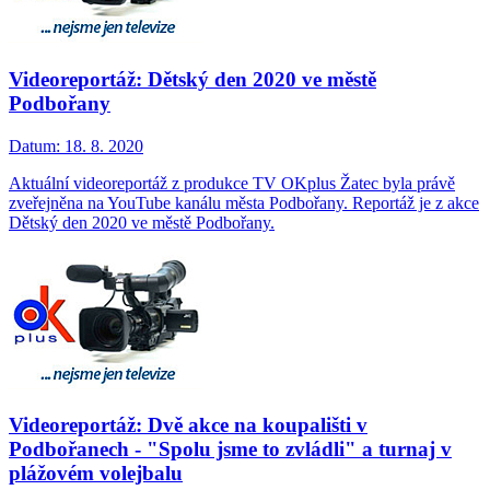
Videoreportáž: Dětský den 2020 ve městě
Podbořany
Datum:
18. 8. 2020
Aktuální videoreportáž z produkce TV OKplus Žatec byla právě
zveřejněna na YouTube kanálu města Podbořany. Reportáž je z akce
Dětský den 2020 ve městě Podbořany.
Videoreportáž: Dvě akce na koupališti v
Podbořanech - "Spolu jsme to zvládli" a turnaj v
plážovém volejbalu