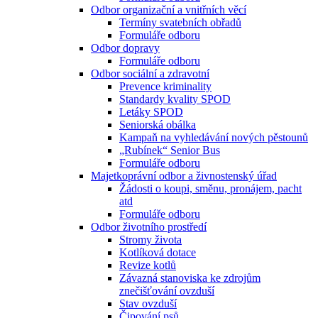
Odbor organizační a vnitřních věcí
Termíny svatebních obřadů
Formuláře odboru
Odbor dopravy
Formuláře odboru
Odbor sociální a zdravotní
Prevence kriminality
Standardy kvality SPOD
Letáky SPOD
Seniorská obálka
Kampaň na vyhledávání nových pěstounů
„Rubínek“ Senior Bus
Formuláře odboru
Majetkoprávní odbor a živnostenský úřad
Žádosti o koupi, směnu, pronájem, pacht
atd
Formuláře odboru
Odbor životního prostředí
Stromy života
Kotlíková dotace
Revize kotlů
Závazná stanoviska ke zdrojům
znečišťování ovzduší
Stav ovzduší
Čipování psů