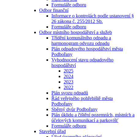
Formuláře odboru
Odbor finanční
Informace o kontrolách podle ustanovení §
26 zákona č. 255⁄2012 Sb.
Formuláře odboru
Odbor místního hospodářství a služeb
Třídění komunálního odpadu a
harmonogram odvozu odpadu
Plán odpadového hospodářství města
Podbořany
Vyhodnocení stavu odpadového
hospodářství
2025
2024
2023
2022
Plán svozu odpadů
Řád veřejného pohřebiště města
Podbořany
Sběrný dvůr Podbořany
Plán úklidu a čištění pozemních, místních a
účelových komunikací a parkovišť
Formuláře odboru
Stavební úřad
Úřad územního plánování