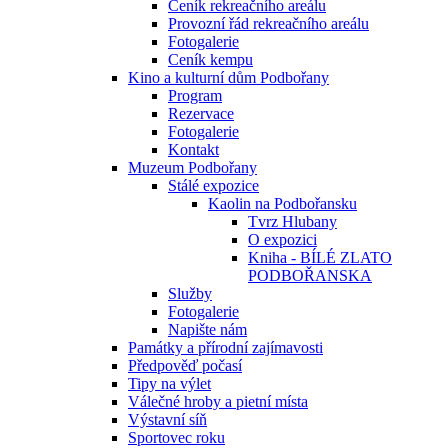
Ceník rekreačního areálu
Provozní řád rekreačního areálu
Fotogalerie
Ceník kempu
Kino a kulturní dům Podbořany
Program
Rezervace
Fotogalerie
Kontakt
Muzeum Podbořany
Stálé expozice
Kaolin na Podbořansku
Tvrz Hlubany
O expozici
Kniha - BÍLÉ ZLATO
PODBOŘANSKA
Služby
Fotogalerie
Napište nám
Památky a přírodní zajímavosti
Předpověď počasí
Tipy na výlet
Válečné hroby a pietní místa
Výstavní síň
Sportovec roku