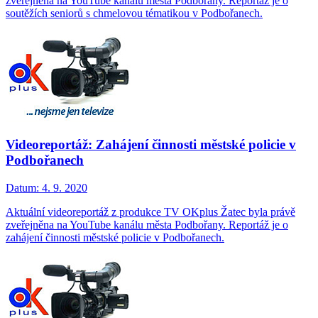
zveřejněna na YouTube kanálu města Podbořany. Reportáž je o
soutěžích seniorů s chmelovou tématikou v Podbořanech.
Videoreportáž: Zahájení činnosti městské policie v
Podbořanech
Datum:
4. 9. 2020
Aktuální videoreportáž z produkce TV OKplus Žatec byla právě
zveřejněna na YouTube kanálu města Podbořany. Reportáž je o
zahájení činnosti městské policie v Podbořanech.