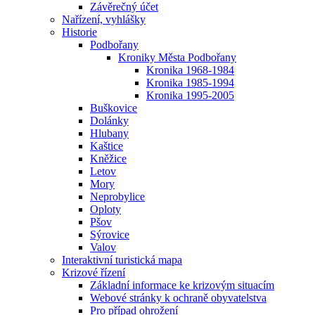
Závěrečný účet
Nařízení, vyhlášky
Historie
Podbořany
Kroniky Města Podbořany
Kronika 1968-1984
Kronika 1985-1994
Kronika 1995-2005
Buškovice
Dolánky
Hlubany
Kaštice
Kněžice
Letov
Mory
Neprobylice
Oploty
Pšov
Sýrovice
Valov
Interaktivní turistická mapa
Krizové řízení
Základní informace ke krizovým situacím
Webové stránky k ochraně obyvatelstva
Pro případ ohrožení