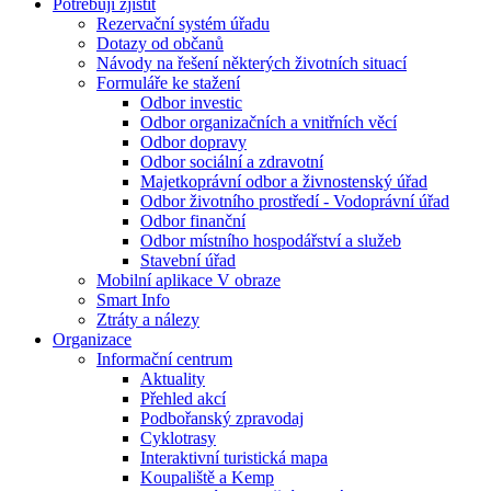
Potřebuji zjistit
Rezervační systém úřadu
Dotazy od občanů
Návody na řešení některých životních situací
Formuláře ke stažení
Odbor investic
Odbor organizačních a vnitřních věcí
Odbor dopravy
Odbor sociální a zdravotní
Majetkoprávní odbor a živnostenský úřad
Odbor životního prostředí - Vodoprávní úřad
Odbor finanční
Odbor místního hospodářství a služeb
Stavební úřad
Mobilní aplikace V obraze
Smart Info
Ztráty a nálezy
Organizace
Informační centrum
Aktuality
Přehled akcí
Podbořanský zpravodaj
Cyklotrasy
Interaktivní turistická mapa
Koupaliště a Kemp