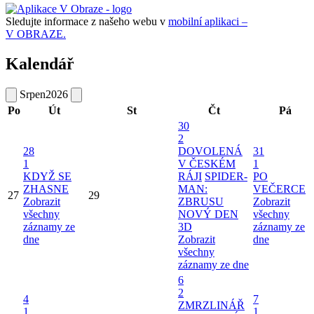
Sledujte informace z našeho webu v
mobilní aplikaci –
V OBRAZE.
Kalendář
Srpen
2026
Po
Út
St
Čt
Pá
30
2
28
DOVOLENÁ
31
1
V ČESKÉM
1
KDYŽ SE
RÁJI
SPIDER-
PO
ZHASNE
MAN:
VEČERCE
27
29
Zobrazit
ZBRUSU
Zobrazit
všechny
NOVÝ DEN
všechny
záznamy ze
3D
záznamy ze
dne
Zobrazit
dne
všechny
záznamy ze dne
6
2
4
7
ZMRZLINÁŘ
1
1