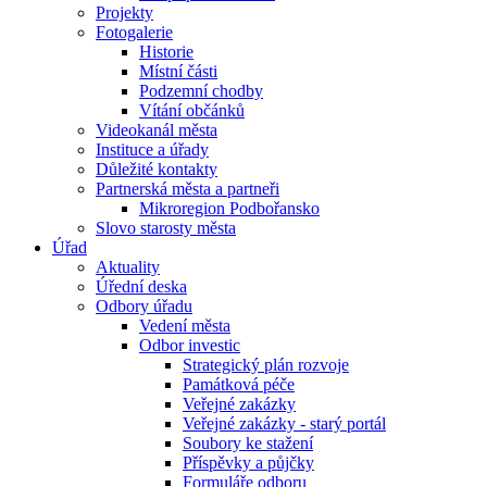
Projekty
Fotogalerie
Historie
Místní části
Podzemní chodby
Vítání občánků
Videokanál města
Instituce a úřady
Důležité kontakty
Partnerská města a partneři
Mikroregion Podbořansko
Slovo starosty města
Úřad
Aktuality
Úřední deska
Odbory úřadu
Vedení města
Odbor investic
Strategický plán rozvoje
Památková péče
Veřejné zakázky
Veřejné zakázky - starý portál
Soubory ke stažení
Příspěvky a půjčky
Formuláře odboru