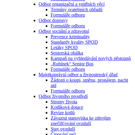
Odbor organizační a vnitřních věcí
Termíny svatebních obřadů
Formuláře odboru
Odbor dopravy
Formuláře odboru
Odbor sociální a zdravotní
Prevence kriminality
Standardy kvality SPOD
Letáky SPOD
Seniorská obálka
Kampaň na vyhledávání nových pěstounů
„Rubínek“ Senior Bus
Formuláře odboru
Majetkoprávní odbor a živnostenský úřad
Žádosti o koupi, směnu, pronájem, pacht
atd
Formuláře odboru
Odbor životního prostředí
Stromy života
Kotlíková dotace
Revize kotlů
Závazná stanoviska ke zdrojům
znečišťování ovzduší
Stav ovzduší
Čipování psů