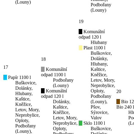
(Louny)
Podbořany
(Louny)
19
Komunální
odpad 120 l
Hlubany
Plast 1100 l
Buškovice,
Dolánky,
18
Hlubany,
17
Komunální
Kaštice,
odpad 1100 l
Kněžice,
Papír 1100 l
Podbořany
Letov, Mory,
Buškovice,
(Louny)
Neprobylice,
Dolánky,
Komunální
Oploty,
20
Hlubany,
odpad 120 l
Podbořany
Kaštice,
Dolánky,
(Louny),
Bio 12
Kněžice,
Kaštice,
Pšov,
Bio 240 l
Letov, Mory,
Kněžice,
Sýrovice,
Hl
Neprobylice,
Letov, Mory,
Valov
Po
Oploty,
Neprobylice,
Sklo 1100 l
(L
Podbořany
Oploty,
Buškovice,
(Louny),
Podbořany
Dolánky,