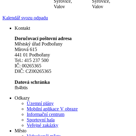
Sýrovice,
Sýrovice,
Valov
Valov
Kalendář svozu odpadu
Kontakt
Doručovací poštovní adresa
Městský úřad Podbořany
Mírová 615
441 01 Podbořany
Tel.: 415 237 500
IČ: 00265365
DIČ: CZ00265365
Datová schránka
fh4btis
Odkazy
Územní plány
Mobilní aplikace V obraze
Informační centrum
Sportovní hala
Veřejné zakázky
Město