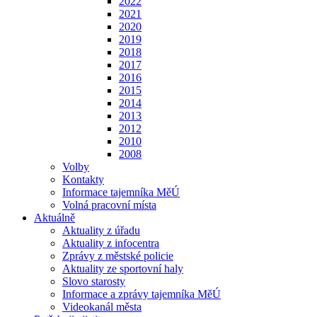
2022
2021
2020
2019
2018
2017
2016
2015
2014
2013
2012
2010
2008
Volby
Kontakty
Informace tajemníka MěÚ
Volná pracovní místa
Aktuálně
Aktuality z úřadu
Aktuality z infocentra
Zprávy z městské policie
Aktuality ze sportovní haly
Slovo starosty
Informace a zprávy tajemníka MěÚ
Videokanál města