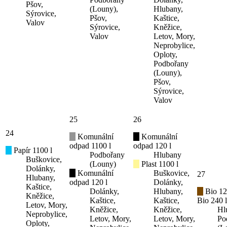
Pšov,
(Louny),
Hlubany,
Sýrovice,
Pšov,
Kaštice,
Valov
Sýrovice,
Kněžice,
Valov
Letov, Mory,
Neprobylice,
Oploty,
Podbořany
(Louny),
Pšov,
Sýrovice,
Valov
25
26
24
Komunální
Komunální
odpad 1100 l
odpad 120 l
Papír 1100 l
Podbořany
Hlubany
Buškovice,
(Louny)
Plast 1100 l
Dolánky,
Komunální
Buškovice,
27
Hlubany,
odpad 120 l
Dolánky,
Kaštice,
Dolánky,
Hlubany,
Bio 12
Kněžice,
Kaštice,
Kaštice,
Bio 240 l
Letov, Mory,
Kněžice,
Kněžice,
Hl
Neprobylice,
Letov, Mory,
Letov, Mory,
Po
Oploty,