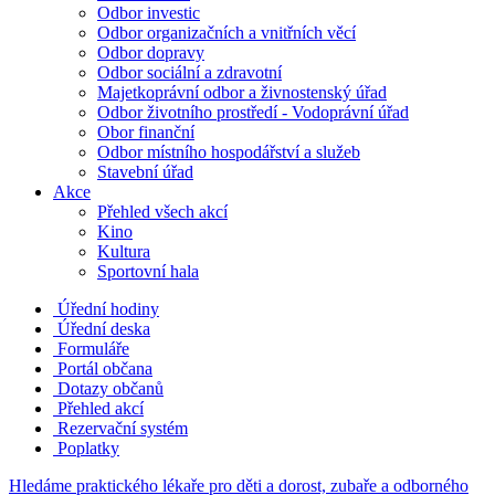
Odbor investic
Odbor organizačních a vnitřních věcí
Odbor dopravy
Odbor sociální a zdravotní
Majetkoprávní odbor a živnostenský úřad
Odbor životního prostředí - Vodoprávní úřad
Obor finanční
Odbor místního hospodářství a služeb
Stavební úřad
Akce
Přehled všech akcí
Kino
Kultura
Sportovní hala
Úřední hodiny
Úřední deska
Formuláře
Portál občana
Dotazy občanů
Přehled akcí
Rezervační systém
Poplatky
Hledáme praktického lékaře pro děti a dorost, zubaře a odborného