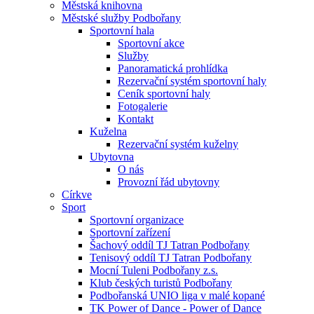
Městská knihovna
Městské služby Podbořany
Sportovní hala
Sportovní akce
Služby
Panoramatická prohlídka
Rezervační systém sportovní haly
Ceník sportovní haly
Fotogalerie
Kontakt
Kuželna
Rezervační systém kuželny
Ubytovna
O nás
Provozní řád ubytovny
Církve
Sport
Sportovní organizace
Sportovní zařízení
Šachový oddíl TJ Tatran Podbořany
Tenisový oddíl TJ Tatran Podbořany
Mocní Tuleni Podbořany z.s.
Klub českých turistů Podbořany
Podbořanská UNIO liga v malé kopané
TK Power of Dance - Power of Dance