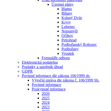
Územní plány
Blatno
Blšany
Krásný Dvůr
Kryry
Lubenec
Nepomyšl
Očihov
Petrohrad
Podbořanský Rohozec
Podbořany
Vroutek
Formuláře odboru
Elektronická podatelna
Poplatky a sazebník úhrad
GDPR
Povinné informace dle zákona 106⁄1999 sb.
Výroční zpráva dle zákona č. 106⁄1999 Sb.
Povinné informace
Poskytnuté informace
2026
2025
2024
2023