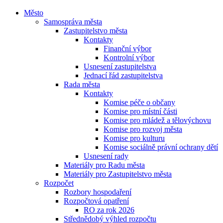
Město
Samospráva města
Zastupitelstvo města
Kontakty
Finanční výbor
Kontrolní výbor
Usnesení zastupitelstva
Jednací řád zastupitelstva
Rada města
Kontakty
Komise péče o občany
Komise pro místní části
Komise pro mládež a tělovýchovu
Komise pro rozvoj města
Komise pro kulturu
Komise sociálně právní ochrany dětí
Usnesení rady
Materiály pro Radu města
Materiály pro Zastupitelstvo města
Rozpočet
Rozbory hospodaření
Rozpočtová opatření
RO za rok 2026
Střednědobý výhled rozpočtu