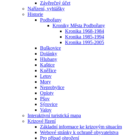
Závěrečný účet
Nařízení, vyhlášky
Historie
Podbořany
Kroniky Města Podbořany
Kronika 1968-1984
Kronika 1985-1994
Kronika 1995-2005
Buškovice
Dolánky
Hlubany
Kaštice
Kněžice
Letov
Mory
Neprobylice
Oploty
Pšov
Sýrovice
Valov
Interaktivní turistická mapa
Krizové řízení
Základní informace ke krizovým situacím
Webové stránky k ochraně obyvatelstva
Pro případ ohrožení