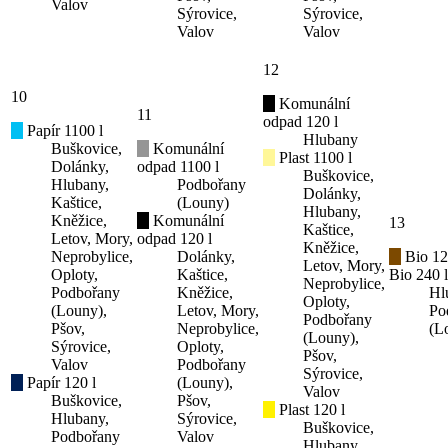
Valov
Sýrovice,
Sýrovice,
Valov
Valov
12
10
Komunální
11
odpad 120 l
Papír 1100 l
Hlubany
Buškovice,
Komunální
Plast 1100 l
Dolánky,
odpad 1100 l
Buškovice,
Hlubany,
Podbořany
Dolánky,
Kaštice,
(Louny)
Hlubany,
Kněžice,
Komunální
13
Kaštice,
Letov, Mory,
odpad 120 l
Kněžice,
Neprobylice,
Dolánky,
Bio 12
Letov, Mory,
Oploty,
Kaštice,
Bio 240 l
Neprobylice,
Podbořany
Kněžice,
Hl
Oploty,
(Louny),
Letov, Mory,
Po
Podbořany
Pšov,
Neprobylice,
(L
(Louny),
Sýrovice,
Oploty,
Pšov,
Valov
Podbořany
Sýrovice,
Papír 120 l
(Louny),
Valov
Buškovice,
Pšov,
Plast 120 l
Hlubany,
Sýrovice,
Buškovice,
Podbořany
Valov
Hlubany,