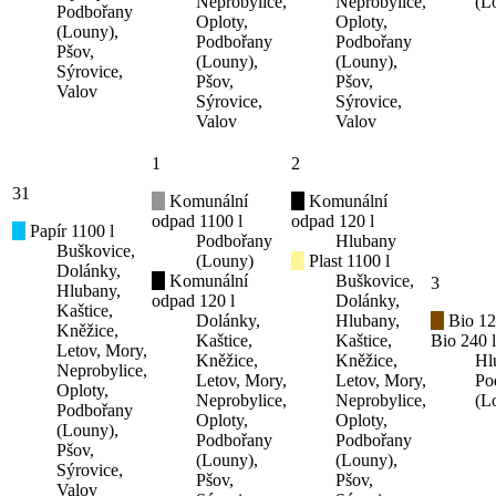
Neprobylice,
Neprobylice,
(L
Podbořany
Oploty,
Oploty,
(Louny),
Podbořany
Podbořany
Pšov,
(Louny),
(Louny),
Sýrovice,
Pšov,
Pšov,
Valov
Sýrovice,
Sýrovice,
Valov
Valov
1
2
31
Komunální
Komunální
odpad 1100 l
odpad 120 l
Papír 1100 l
Podbořany
Hlubany
Buškovice,
(Louny)
Plast 1100 l
Dolánky,
Komunální
Buškovice,
3
Hlubany,
odpad 120 l
Dolánky,
Kaštice,
Dolánky,
Hlubany,
Bio 12
Kněžice,
Kaštice,
Kaštice,
Bio 240 l
Letov, Mory,
Kněžice,
Kněžice,
Hl
Neprobylice,
Letov, Mory,
Letov, Mory,
Po
Oploty,
Neprobylice,
Neprobylice,
(L
Podbořany
Oploty,
Oploty,
(Louny),
Podbořany
Podbořany
Pšov,
(Louny),
(Louny),
Sýrovice,
Pšov,
Pšov,
Valov