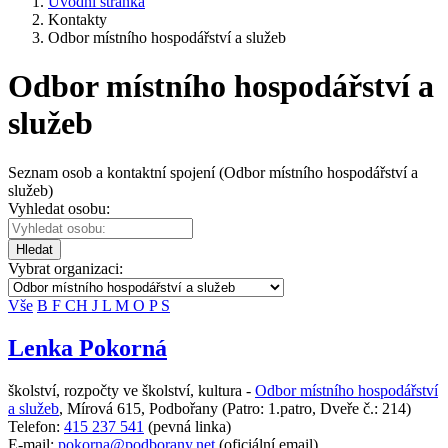
Úvodní stránka
Kontakty
Odbor místního hospodářství a služeb
Odbor místního hospodářství a
služeb
Seznam osob a kontaktní spojení (Odbor místního hospodářství a
služeb)
Vyhledat osobu:
Hledat
Vybrat organizaci:
Vše
B
F
CH
J
L
M
O
P
S
Lenka Pokorná
školství, rozpočty ve školství, kultura -
Odbor místního hospodářství
a služeb
,
Mírová 615, Podbořany
(Patro: 1.patro, Dveře č.: 214)
Telefon:
415 237 541
(pevná linka)
E-mail:
pokorna@podborany.net
(oficiální email)