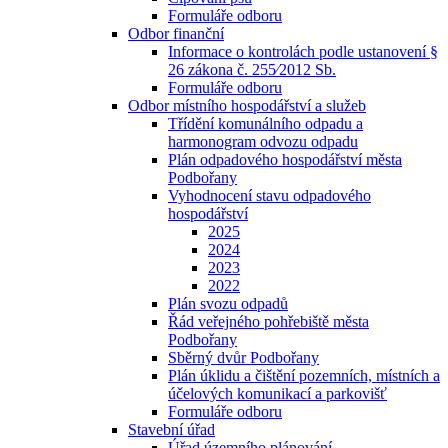
Formuláře odboru
Odbor finanční
Informace o kontrolách podle ustanovení §
26 zákona č. 255⁄2012 Sb.
Formuláře odboru
Odbor místního hospodářství a služeb
Třídění komunálního odpadu a
harmonogram odvozu odpadu
Plán odpadového hospodářství města
Podbořany
Vyhodnocení stavu odpadového
hospodářství
2025
2024
2023
2022
Plán svozu odpadů
Řád veřejného pohřebiště města
Podbořany
Sběrný dvůr Podbořany
Plán úklidu a čištění pozemních, místních a
účelových komunikací a parkovišť
Formuláře odboru
Stavební úřad
Úřad územního plánování