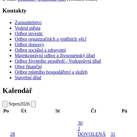
Kontakty
Zastupitelstvo
Vedení města
Odbor investic
Odbor organizačních a vnitřních věcí
Odbor dopravy
Odbor sociální a zdravotní
Majetkoprávní odbor a živnostenský úřad
Odbor životního prostředí - Vodoprávní úřad
Obor finanční
Odbor místního hospodářství a služeb
Stavební úřad
Kalendář
Srpen
2026
Po
Út
St
Čt
Pá
30
2
28
DOVOLENÁ
31