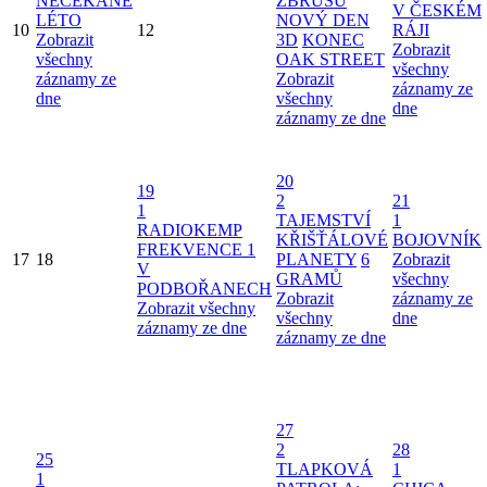
NEČEKANÉ
ZBRUSU
V ČESKÉM
LÉTO
NOVÝ DEN
10
12
RÁJI
Zobrazit
3D
KONEC
Zobrazit
všechny
OAK STREET
všechny
záznamy ze
Zobrazit
záznamy ze
dne
všechny
dne
záznamy ze dne
20
19
2
21
1
TAJEMSTVÍ
1
RADIOKEMP
KŘIŠŤÁLOVÉ
BOJOVNÍK
FREKVENCE 1
17
18
PLANETY
6
Zobrazit
V
GRAMŮ
všechny
PODBOŘANECH
Zobrazit
záznamy ze
Zobrazit všechny
všechny
dne
záznamy ze dne
záznamy ze dne
27
2
28
25
TLAPKOVÁ
1
1