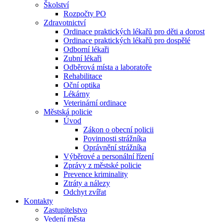
Školství
Rozpočty PO
Zdravotnictví
Ordinace praktických lékařů pro děti a dorost
Ordinace praktických lékařů pro dospělé
Odborní lékaři
Zubní lékaři
Odběrová místa a laboratoře
Rehabilitace
Oční optika
Lékárny
Veterinární ordinace
Městská policie
Úvod
Zákon o obecní policii
Povinnosti strážníka
Oprávnění strážníka
Výběrové a personální řízení
Zprávy z městské policie
Prevence kriminality
Ztráty a nálezy
Odchyt zvířat
Kontakty
Zastupitelstvo
Vedení města