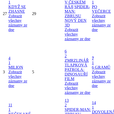
1
V ČESKÉM
1
KDYŽ SE
RÁJI
SPIDER-
PO
ZHASNE
MAN:
VEČERCE
27
29
Zobrazit
ZBRUSU
Zobrazit
všechny
NOVÝ DEN
všechny
záznamy ze
3D
záznamy ze
dne
Zobrazit
dne
všechny
záznamy ze dne
6
2
4
7
ZMRZLINÁŘ
1
1
TLAPKOVÁ
MILION
6 GRAMŮ
PATROLA:
3
Zobrazit
5
Zobrazit
DINOSAUŘÍ
všechny
všechny
FILM
záznamy ze
záznamy ze
Zobrazit
dne
dne
všechny
záznamy ze dne
13
14
11
2
1
1
SPIDER-MAN:
DOVOLEN