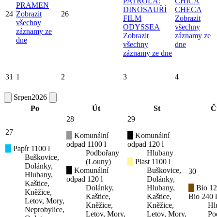
PATROLA:
CHICA
PRAMEN
DINOSAUŘÍ
CHECA
24
Zobrazit
26
FILM
Zobrazit
všechny
ODYSSEA
všechny
záznamy ze
Zobrazit
záznamy ze
dne
všechny
dne
záznamy ze dne
31
1
2
3
4
Srpen
2026
Po
Út
St
Č
28
29
27
Komunální
Komunální
odpad 1100 l
odpad 120 l
Papír 1100 l
Podbořany
Hlubany
Buškovice,
(Louny)
Plast 1100 l
Dolánky,
Komunální
Buškovice,
30
Hlubany,
odpad 120 l
Dolánky,
Kaštice,
Dolánky,
Hlubany,
Bio 12
Kněžice,
Kaštice,
Kaštice,
Bio 240 l
Letov, Mory,
Kněžice,
Kněžice,
Hl
Neprobylice,
Letov, Mory,
Letov, Mory,
Po