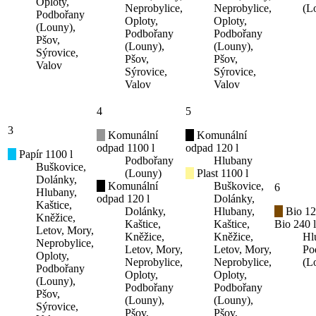
Oploty,
Neprobylice,
Neprobylice,
(L
Podbořany
Oploty,
Oploty,
(Louny),
Podbořany
Podbořany
Pšov,
(Louny),
(Louny),
Sýrovice,
Pšov,
Pšov,
Valov
Sýrovice,
Sýrovice,
Valov
Valov
4
5
3
Komunální
Komunální
odpad 1100 l
odpad 120 l
Papír 1100 l
Podbořany
Hlubany
Buškovice,
(Louny)
Plast 1100 l
Dolánky,
Komunální
Buškovice,
6
Hlubany,
odpad 120 l
Dolánky,
Kaštice,
Dolánky,
Hlubany,
Bio 12
Kněžice,
Kaštice,
Kaštice,
Bio 240 l
Letov, Mory,
Kněžice,
Kněžice,
Hl
Neprobylice,
Letov, Mory,
Letov, Mory,
Po
Oploty,
Neprobylice,
Neprobylice,
(L
Podbořany
Oploty,
Oploty,
(Louny),
Podbořany
Podbořany
Pšov,
(Louny),
(Louny),
Sýrovice,
Pšov,
Pšov,