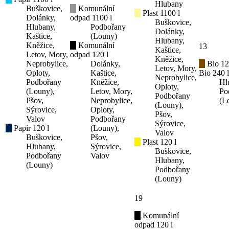
Hlubany
Buškovice,
Komunální
Plast 1100 l
Dolánky,
odpad 1100 l
Buškovice,
Hlubany,
Podbořany
Dolánky,
Kaštice,
(Louny)
Hlubany,
Kněžice,
Komunální
13
Kaštice,
Letov, Mory,
odpad 120 l
Kněžice,
Neprobylice,
Dolánky,
Bio 12
Letov, Mory,
Oploty,
Kaštice,
Bio 240 l
Neprobylice,
Podbořany
Kněžice,
Hl
Oploty,
(Louny),
Letov, Mory,
Po
Podbořany
Pšov,
Neprobylice,
(L
(Louny),
Sýrovice,
Oploty,
Pšov,
Valov
Podbořany
Sýrovice,
Papír 120 l
(Louny),
Valov
Buškovice,
Pšov,
Plast 120 l
Hlubany,
Sýrovice,
Buškovice,
Podbořany
Valov
Hlubany,
(Louny)
Podbořany
(Louny)
19
Komunální
odpad 120 l