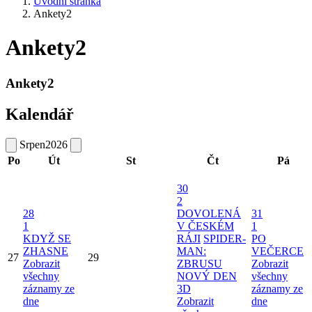
Úvodní stránka
Ankety2
Ankety2
Ankety2
Kalendář
Srpen
2026
Po
Út
St
Čt
Pá
30
2
28
DOVOLENÁ
31
1
V ČESKÉM
1
KDYŽ SE
RÁJI
SPIDER-
PO
ZHASNE
MAN:
VEČERCE
27
29
Zobrazit
ZBRUSU
Zobrazit
všechny
NOVÝ DEN
všechny
záznamy ze
3D
záznamy ze
dne
Zobrazit
dne