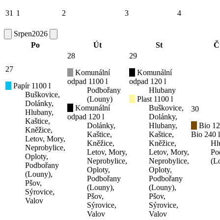
31
1
2
3
4
Srpen
2026
Po
Út
St
Č
28
29
27
Komunální
Komunální
odpad 1100 l
odpad 120 l
Papír 1100 l
Podbořany
Hlubany
Buškovice,
(Louny)
Plast 1100 l
Dolánky,
Komunální
Buškovice,
30
Hlubany,
odpad 120 l
Dolánky,
Kaštice,
Dolánky,
Hlubany,
Bio 12
Kněžice,
Kaštice,
Kaštice,
Bio 240 l
Letov, Mory,
Kněžice,
Kněžice,
Hl
Neprobylice,
Letov, Mory,
Letov, Mory,
Po
Oploty,
Neprobylice,
Neprobylice,
(L
Podbořany
Oploty,
Oploty,
(Louny),
Podbořany
Podbořany
Pšov,
(Louny),
(Louny),
Sýrovice,
Pšov,
Pšov,
Valov
Sýrovice,
Sýrovice,
Valov
Valov