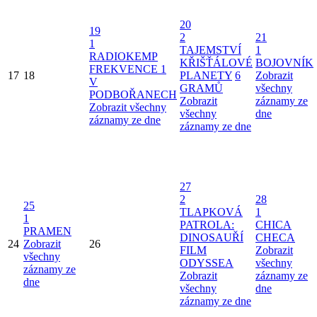
20
19
2
21
1
TAJEMSTVÍ
1
RADIOKEMP
KŘIŠŤÁLOVÉ
BOJOVNÍK
FREKVENCE 1
17
18
PLANETY
6
Zobrazit
V
GRAMŮ
všechny
PODBOŘANECH
Zobrazit
záznamy ze
Zobrazit všechny
všechny
dne
záznamy ze dne
záznamy ze dne
27
2
28
25
TLAPKOVÁ
1
1
PATROLA:
CHICA
PRAMEN
DINOSAUŘÍ
CHECA
24
Zobrazit
26
FILM
Zobrazit
všechny
ODYSSEA
všechny
záznamy ze
Zobrazit
záznamy ze
dne
všechny
dne
záznamy ze dne