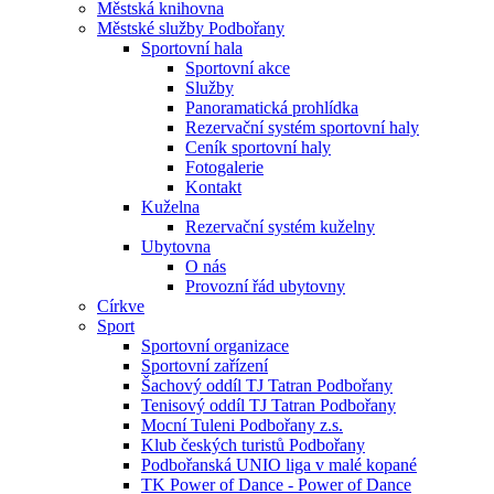
Městská knihovna
Městské služby Podbořany
Sportovní hala
Sportovní akce
Služby
Panoramatická prohlídka
Rezervační systém sportovní haly
Ceník sportovní haly
Fotogalerie
Kontakt
Kuželna
Rezervační systém kuželny
Ubytovna
O nás
Provozní řád ubytovny
Církve
Sport
Sportovní organizace
Sportovní zařízení
Šachový oddíl TJ Tatran Podbořany
Tenisový oddíl TJ Tatran Podbořany
Mocní Tuleni Podbořany z.s.
Klub českých turistů Podbořany
Podbořanská UNIO liga v malé kopané
TK Power of Dance - Power of Dance