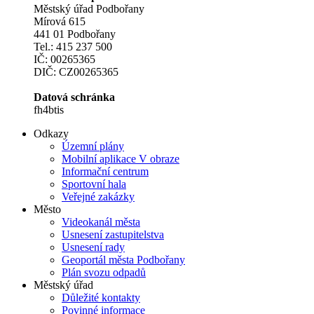
Městský úřad Podbořany
Mírová 615
441 01 Podbořany
Tel.: 415 237 500
IČ: 00265365
DIČ: CZ00265365
Datová schránka
fh4btis
Odkazy
Územní plány
Mobilní aplikace V obraze
Informační centrum
Sportovní hala
Veřejné zakázky
Město
Videokanál města
Usnesení zastupitelstva
Usnesení rady
Geoportál města Podbořany
Plán svozu odpadů
Městský úřad
Důležité kontakty
Povinné informace