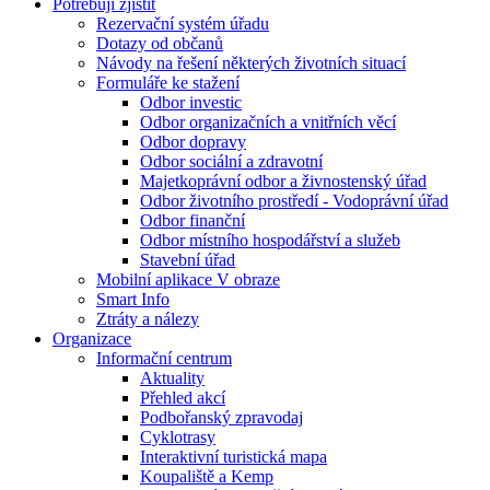
Potřebuji zjistit
Rezervační systém úřadu
Dotazy od občanů
Návody na řešení některých životních situací
Formuláře ke stažení
Odbor investic
Odbor organizačních a vnitřních věcí
Odbor dopravy
Odbor sociální a zdravotní
Majetkoprávní odbor a živnostenský úřad
Odbor životního prostředí - Vodoprávní úřad
Odbor finanční
Odbor místního hospodářství a služeb
Stavební úřad
Mobilní aplikace V obraze
Smart Info
Ztráty a nálezy
Organizace
Informační centrum
Aktuality
Přehled akcí
Podbořanský zpravodaj
Cyklotrasy
Interaktivní turistická mapa
Koupaliště a Kemp