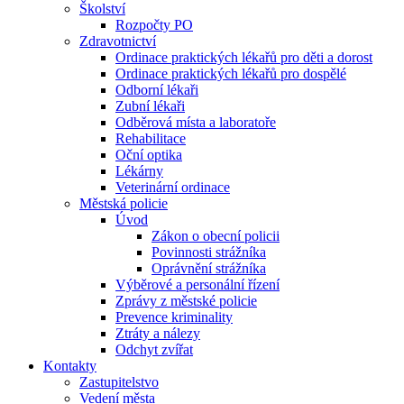
Školství
Rozpočty PO
Zdravotnictví
Ordinace praktických lékařů pro děti a dorost
Ordinace praktických lékařů pro dospělé
Odborní lékaři
Zubní lékaři
Odběrová místa a laboratoře
Rehabilitace
Oční optika
Lékárny
Veterinární ordinace
Městská policie
Úvod
Zákon o obecní policii
Povinnosti strážníka
Oprávnění strážníka
Výběrové a personální řízení
Zprávy z městské policie
Prevence kriminality
Ztráty a nálezy
Odchyt zvířat
Kontakty
Zastupitelstvo
Vedení města