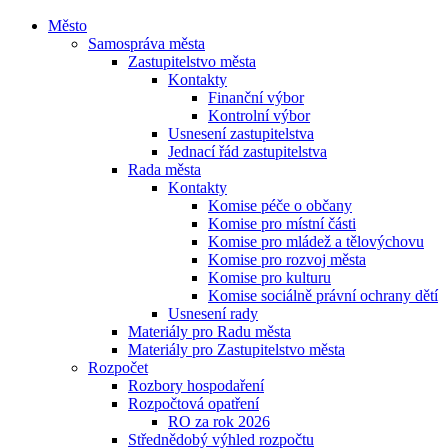
Město
Samospráva města
Zastupitelstvo města
Kontakty
Finanční výbor
Kontrolní výbor
Usnesení zastupitelstva
Jednací řád zastupitelstva
Rada města
Kontakty
Komise péče o občany
Komise pro místní části
Komise pro mládež a tělovýchovu
Komise pro rozvoj města
Komise pro kulturu
Komise sociálně právní ochrany dětí
Usnesení rady
Materiály pro Radu města
Materiály pro Zastupitelstvo města
Rozpočet
Rozbory hospodaření
Rozpočtová opatření
RO za rok 2026
Střednědobý výhled rozpočtu