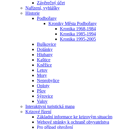
Závěrečný účet
Nařízení, vyhlášky
Historie
Podbořany
Kroniky Města Podbořany
Kronika 1968-1984
Kronika 1985-1994
Kronika 1995-2005
Buškovice
Dolánky
Hlubany
Kaštice
Kněžice
Letov
Mory
Neprobylice
Oploty
Pšov
Sýrovice
Valov
Interaktivní turistická mapa
Krizové řízení
Základní informace ke krizovým situacím
Webové stránky k ochraně obyvatelstva
Pro případ ohrožení