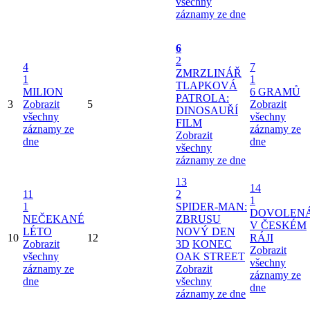
všechny
záznamy ze dne
6
2
4
7
ZMRZLINÁŘ
1
1
TLAPKOVÁ
MILION
6 GRAMŮ
PATROLA:
3
Zobrazit
5
Zobrazit
DINOSAUŘÍ
všechny
všechny
FILM
záznamy ze
záznamy ze
Zobrazit
dne
dne
všechny
záznamy ze dne
13
14
11
2
1
1
SPIDER-MAN:
DOVOLEN
NEČEKANÉ
ZBRUSU
V ČESKÉM
LÉTO
NOVÝ DEN
10
12
RÁJI
Zobrazit
3D
KONEC
Zobrazit
všechny
OAK STREET
všechny
záznamy ze
Zobrazit
záznamy ze
dne
všechny
dne
záznamy ze dne