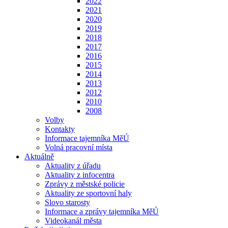
2022
2021
2020
2019
2018
2017
2016
2015
2014
2013
2012
2010
2008
Volby
Kontakty
Informace tajemníka MěÚ
Volná pracovní místa
Aktuálně
Aktuality z úřadu
Aktuality z infocentra
Zprávy z městské policie
Aktuality ze sportovní haly
Slovo starosty
Informace a zprávy tajemníka MěÚ
Videokanál města