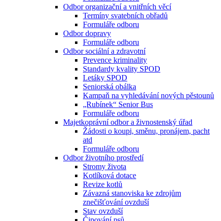
Odbor organizační a vnitřních věcí
Termíny svatebních obřadů
Formuláře odboru
Odbor dopravy
Formuláře odboru
Odbor sociální a zdravotní
Prevence kriminality
Standardy kvality SPOD
Letáky SPOD
Seniorská obálka
Kampaň na vyhledávání nových pěstounů
„Rubínek“ Senior Bus
Formuláře odboru
Majetkoprávní odbor a živnostenský úřad
Žádosti o koupi, směnu, pronájem, pacht
atd
Formuláře odboru
Odbor životního prostředí
Stromy života
Kotlíková dotace
Revize kotlů
Závazná stanoviska ke zdrojům
znečišťování ovzduší
Stav ovzduší
Čipování psů