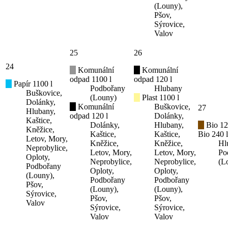
(Louny),
Pšov,
Sýrovice,
Valov
25
26
24
Komunální
Komunální
odpad 1100 l
odpad 120 l
Papír 1100 l
Podbořany
Hlubany
Buškovice,
(Louny)
Plast 1100 l
Dolánky,
Komunální
Buškovice,
27
Hlubany,
odpad 120 l
Dolánky,
Kaštice,
Dolánky,
Hlubany,
Bio 12
Kněžice,
Kaštice,
Kaštice,
Bio 240 l
Letov, Mory,
Kněžice,
Kněžice,
Hl
Neprobylice,
Letov, Mory,
Letov, Mory,
Po
Oploty,
Neprobylice,
Neprobylice,
(L
Podbořany
Oploty,
Oploty,
(Louny),
Podbořany
Podbořany
Pšov,
(Louny),
(Louny),
Sýrovice,
Pšov,
Pšov,
Valov
Sýrovice,
Sýrovice,
Valov
Valov