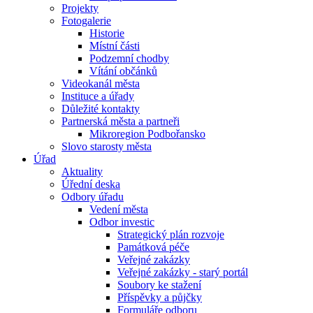
Projekty
Fotogalerie
Historie
Místní části
Podzemní chodby
Vítání občánků
Videokanál města
Instituce a úřady
Důležité kontakty
Partnerská města a partneři
Mikroregion Podbořansko
Slovo starosty města
Úřad
Aktuality
Úřední deska
Odbory úřadu
Vedení města
Odbor investic
Strategický plán rozvoje
Památková péče
Veřejné zakázky
Veřejné zakázky - starý portál
Soubory ke stažení
Příspěvky a půjčky
Formuláře odboru