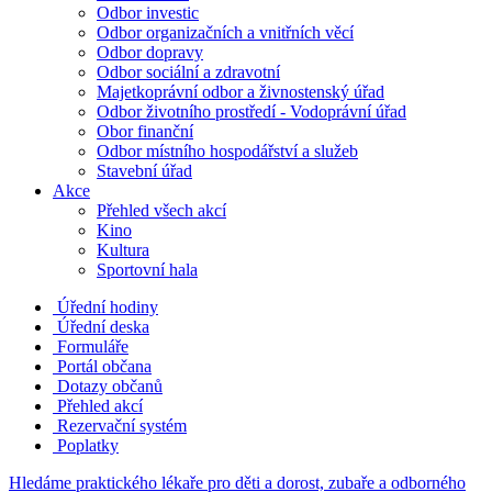
Odbor investic
Odbor organizačních a vnitřních věcí
Odbor dopravy
Odbor sociální a zdravotní
Majetkoprávní odbor a živnostenský úřad
Odbor životního prostředí - Vodoprávní úřad
Obor finanční
Odbor místního hospodářství a služeb
Stavební úřad
Akce
Přehled všech akcí
Kino
Kultura
Sportovní hala
Úřední hodiny
Úřední deska
Formuláře
Portál občana
Dotazy občanů
Přehled akcí
Rezervační systém
Poplatky
Hledáme praktického lékaře pro děti a dorost, zubaře a odborného