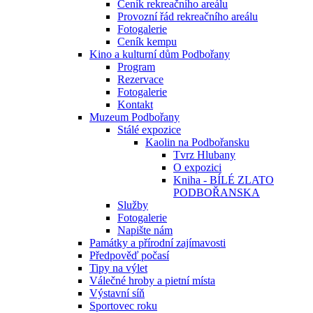
Ceník rekreačního areálu
Provozní řád rekreačního areálu
Fotogalerie
Ceník kempu
Kino a kulturní dům Podbořany
Program
Rezervace
Fotogalerie
Kontakt
Muzeum Podbořany
Stálé expozice
Kaolin na Podbořansku
Tvrz Hlubany
O expozici
Kniha - BÍLÉ ZLATO
PODBOŘANSKA
Služby
Fotogalerie
Napište nám
Památky a přírodní zajímavosti
Předpověď počasí
Tipy na výlet
Válečné hroby a pietní místa
Výstavní síň
Sportovec roku