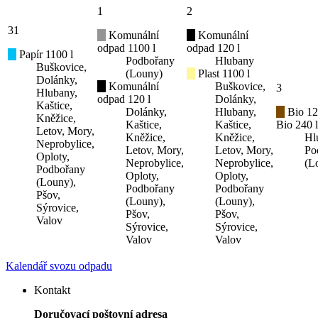
1
2
31
Komunální
Komunální
odpad 1100 l
odpad 120 l
Papír 1100 l
Podbořany
Hlubany
Buškovice,
(Louny)
Plast 1100 l
Dolánky,
Komunální
Buškovice,
3
Hlubany,
odpad 120 l
Dolánky,
Kaštice,
Dolánky,
Hlubany,
Bio 12
Kněžice,
Kaštice,
Kaštice,
Bio 240 l
Letov, Mory,
Kněžice,
Kněžice,
Hl
Neprobylice,
Letov, Mory,
Letov, Mory,
Po
Oploty,
Neprobylice,
Neprobylice,
(L
Podbořany
Oploty,
Oploty,
(Louny),
Podbořany
Podbořany
Pšov,
(Louny),
(Louny),
Sýrovice,
Pšov,
Pšov,
Valov
Sýrovice,
Sýrovice,
Valov
Valov
Kalendář svozu odpadu
Kontakt
Doručovací poštovní adresa