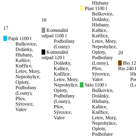
Hlubany
Plast 1100 l
Buškovice,
Dolánky,
18
Hlubany,
17
Komunální
Kaštice,
odpad 1100 l
Kněžice,
Papír 1100 l
Podbořany
Letov, Mory,
Buškovice,
(Louny)
Neprobylice,
Dolánky,
Komunální
Oploty,
20
Hlubany,
odpad 120 l
Podbořany
Kaštice,
Dolánky,
(Louny),
Bio 12
Kněžice,
Kaštice,
Pšov,
Bio 240 l
Letov, Mory,
Kněžice,
Sýrovice,
Hl
Neprobylice,
Letov, Mory,
Valov
Po
Oploty,
Neprobylice,
Sklo 1100 l
(L
Podbořany
Oploty,
Buškovice,
(Louny),
Podbořany
Dolánky,
Pšov,
(Louny),
Hlubany,
Sýrovice,
Pšov,
Kaštice,
Valov
Sýrovice,
Kněžice,
Valov
Letov, Mory,
Neprobylice,
Oploty,
Podbořany