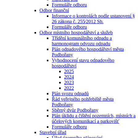
Formuláře odboru
Odbor finanční
Informace o kontrolách podle ustanovení §
26 zákona č. 255⁄2012 Sb.
Formuláře odboru
Odbor místního hospodářství a služeb
Třídění komunálního odpadu a
harmonogram odvozu odpadu
Plán odpadového hospodářství města
Podbořany
Vyhodnocení stavu odpadového
hospodářství
2025
2024
2023
2022
Plán svozu odpadů
Řád veřejného pohřebiště města
Podbořany
Sběrný dvůr Podbořany
Plán úklidu a čištění pozemních, místních a
účelových komunikací a parkovišť
Formuláře odboru
Stavební úřad
Úřad územního plánování