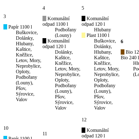
4
5
3
Komunální
Komunální
odpad 1100 l
odpad 120 l
Papír 1100 l
Podbořany
Hlubany
Buškovice,
(Louny)
Plast 1100 l
Dolánky,
Komunální
Buškovice,
6
Hlubany,
odpad 120 l
Dolánky,
Kaštice,
Dolánky,
Hlubany,
Bio 12
Kněžice,
Kaštice,
Kaštice,
Bio 240 l
Letov, Mory,
Kněžice,
Kněžice,
Hl
Neprobylice,
Letov, Mory,
Letov, Mory,
Po
Oploty,
Neprobylice,
Neprobylice,
(L
Podbořany
Oploty,
Oploty,
(Louny),
Podbořany
Podbořany
Pšov,
(Louny),
(Louny),
Sýrovice,
Pšov,
Pšov,
Valov
Sýrovice,
Sýrovice,
Valov
Valov
12
10
Komunální
11
odpad 120 l
Papír 1100 l