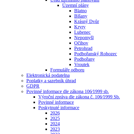
Územní plány
Blatno
Blšany
Krásný Dvůr
Kryry
Lubenec
Nepomyšl
Očihov
Petrohrad
Podbořanský Rohozec
Podbořany
Vroutek
Formuláře odboru
Elektronická podatelna
Poplatky a sazebník úhrad
GDPR
Povinné informace dle zákona 106⁄1999 sb.
Výroční zpráva dle zákona č. 106⁄1999 Sb.
Povinné informace
Poskytnuté informace
2026
2025
2024
2023