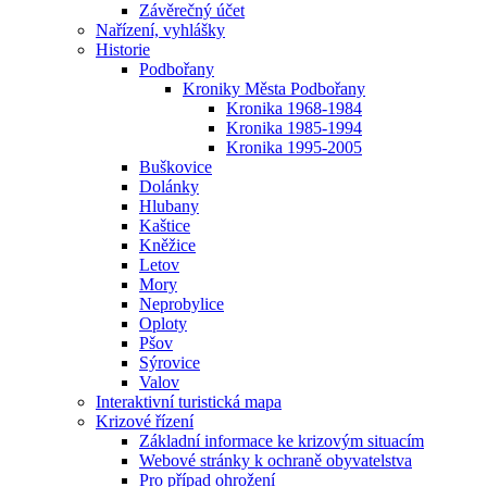
Závěrečný účet
Nařízení, vyhlášky
Historie
Podbořany
Kroniky Města Podbořany
Kronika 1968-1984
Kronika 1985-1994
Kronika 1995-2005
Buškovice
Dolánky
Hlubany
Kaštice
Kněžice
Letov
Mory
Neprobylice
Oploty
Pšov
Sýrovice
Valov
Interaktivní turistická mapa
Krizové řízení
Základní informace ke krizovým situacím
Webové stránky k ochraně obyvatelstva
Pro případ ohrožení