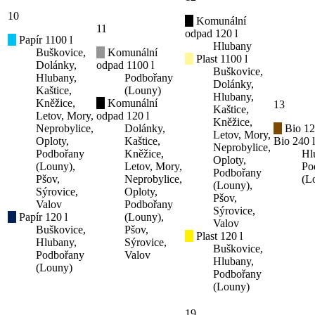
10
Komunální
11
odpad 120 l
Papír 1100 l
Hlubany
Buškovice,
Komunální
Plast 1100 l
Dolánky,
odpad 1100 l
Buškovice,
Hlubany,
Podbořany
Dolánky,
Kaštice,
(Louny)
Hlubany,
Kněžice,
Komunální
13
Kaštice,
Letov, Mory,
odpad 120 l
Kněžice,
Neprobylice,
Dolánky,
Bio 12
Letov, Mory,
Oploty,
Kaštice,
Bio 240 l
Neprobylice,
Podbořany
Kněžice,
Hl
Oploty,
(Louny),
Letov, Mory,
Po
Podbořany
Pšov,
Neprobylice,
(L
(Louny),
Sýrovice,
Oploty,
Pšov,
Valov
Podbořany
Sýrovice,
Papír 120 l
(Louny),
Valov
Buškovice,
Pšov,
Plast 120 l
Hlubany,
Sýrovice,
Buškovice,
Podbořany
Valov
Hlubany,
(Louny)
Podbořany
(Louny)
19