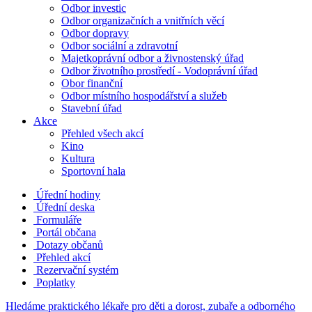
Odbor investic
Odbor organizačních a vnitřních věcí
Odbor dopravy
Odbor sociální a zdravotní
Majetkoprávní odbor a živnostenský úřad
Odbor životního prostředí - Vodoprávní úřad
Obor finanční
Odbor místního hospodářství a služeb
Stavební úřad
Akce
Přehled všech akcí
Kino
Kultura
Sportovní hala
Úřední hodiny
Úřední deska
Formuláře
Portál občana
Dotazy občanů
Přehled akcí
Rezervační systém
Poplatky
Hledáme praktického lékaře pro děti a dorost, zubaře a odborného