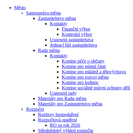
Město
Samospráva města
Zastupitelstvo města
Kontakty
Finanční výbor
Kontrolní výbor
Usnesení zastupitelstva
Jednací řád zastupitelstva
Rada města
Kontakty
Komise péče o občany
Komise pro místní části
Komise pro mládež a tělovýchovu
Komise pro rozvoj města
Komise pro kulturu
Komise sociálně právní ochrany dětí
Usnesení rady
Materiály pro Radu města
Materiály pro Zastupitelstvo města
Rozpočet
Rozbory hospodaření
Rozpočtová opatření
RO za rok 2026
Střednědobý výhled rozpočtu