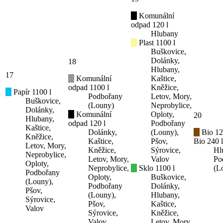
Komunální
odpad 120 l
Hlubany
Plast 1100 l
Buškovice,
Dolánky,
18
Hlubany,
17
Komunální
Kaštice,
odpad 1100 l
Kněžice,
Papír 1100 l
Podbořany
Letov, Mory,
Buškovice,
(Louny)
Neprobylice,
Dolánky,
Komunální
Oploty,
20
Hlubany,
odpad 120 l
Podbořany
Kaštice,
Dolánky,
(Louny),
Bio 12
Kněžice,
Kaštice,
Pšov,
Bio 240 l
Letov, Mory,
Kněžice,
Sýrovice,
Hl
Neprobylice,
Letov, Mory,
Valov
Po
Oploty,
Neprobylice,
Sklo 1100 l
(L
Podbořany
Oploty,
Buškovice,
(Louny),
Podbořany
Dolánky,
Pšov,
(Louny),
Hlubany,
Sýrovice,
Pšov,
Kaštice,
Valov
Sýrovice,
Kněžice,
Valov
Letov, Mory,