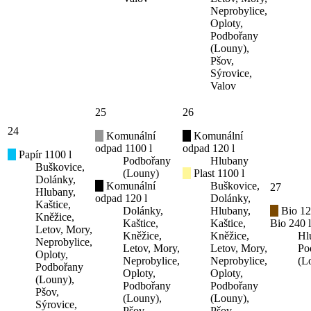
Neprobylice,
Oploty,
Podbořany
(Louny),
Pšov,
Sýrovice,
Valov
25
26
24
Komunální
Komunální
odpad 1100 l
odpad 120 l
Papír 1100 l
Podbořany
Hlubany
Buškovice,
(Louny)
Plast 1100 l
Dolánky,
Komunální
Buškovice,
27
Hlubany,
odpad 120 l
Dolánky,
Kaštice,
Dolánky,
Hlubany,
Bio 12
Kněžice,
Kaštice,
Kaštice,
Bio 240 l
Letov, Mory,
Kněžice,
Kněžice,
Hl
Neprobylice,
Letov, Mory,
Letov, Mory,
Po
Oploty,
Neprobylice,
Neprobylice,
(L
Podbořany
Oploty,
Oploty,
(Louny),
Podbořany
Podbořany
Pšov,
(Louny),
(Louny),
Sýrovice,
Pšov,
Pšov,