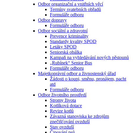
Odbor organizační a vnitřních věcí
Termíny svatebních obřadů
Formuláře odboru
Odbor dopravy
Formuláře odboru
Odbor sociální a zdravotní
Prevence kriminality
Standardy kvality SPOD
Letáky SPOD
Seniorská obálka
Kampaň na vyhledávání nových pěstounů
„Rubínek“ Senior Bus
Formuláře odboru
Majetkoprávní odbor a živnostenský úřad
Žádosti o koupi, směnu, pronájem, pacht
atd
Formuláře odboru
Odbor životního prostředí
Stromy života
Kotlíková dotace
Revize kotlů
Závazná stanoviska ke zdrojům
znečišťování ovzduší
Stav ovzduší
Čipování psů