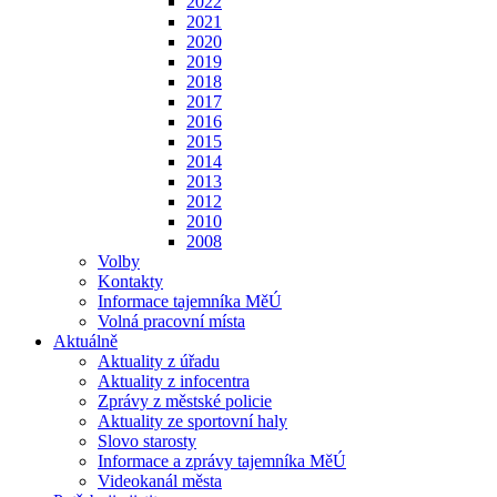
2022
2021
2020
2019
2018
2017
2016
2015
2014
2013
2012
2010
2008
Volby
Kontakty
Informace tajemníka MěÚ
Volná pracovní místa
Aktuálně
Aktuality z úřadu
Aktuality z infocentra
Zprávy z městské policie
Aktuality ze sportovní haly
Slovo starosty
Informace a zprávy tajemníka MěÚ
Videokanál města