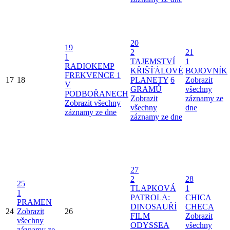
20
19
2
21
1
TAJEMSTVÍ
1
RADIOKEMP
KŘIŠŤÁLOVÉ
BOJOVNÍK
FREKVENCE 1
17
18
PLANETY
6
Zobrazit
V
GRAMŮ
všechny
PODBOŘANECH
Zobrazit
záznamy ze
Zobrazit všechny
všechny
dne
záznamy ze dne
záznamy ze dne
27
2
28
25
TLAPKOVÁ
1
1
PATROLA:
CHICA
PRAMEN
DINOSAUŘÍ
CHECA
24
Zobrazit
26
FILM
Zobrazit
všechny
ODYSSEA
všechny
záznamy ze