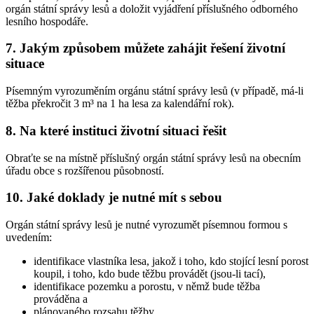
orgán státní správy lesů a doložit vyjádření příslušného odborného
lesního hospodáře.
7. Jakým způsobem můžete zahájit řešení životní
situace
Písemným vyrozuměním orgánu státní správy lesů (v případě, má-li
těžba překročit 3 m³ na 1 ha lesa za kalendářní rok).
8. Na které instituci životní situaci řešit
Obraťte se na místně příslušný orgán státní správy lesů na obecním
úřadu obce s rozšířenou působností.
10. Jaké doklady je nutné mít s sebou
Orgán státní správy lesů je nutné vyrozumět písemnou formou s
uvedením:
identifikace vlastníka lesa, jakož i toho, kdo stojící lesní porost
koupil, i toho, kdo bude těžbu provádět (jsou-li tací),
identifikace pozemku a porostu, v němž bude těžba
prováděna a
plánovaného rozsahu těžby.