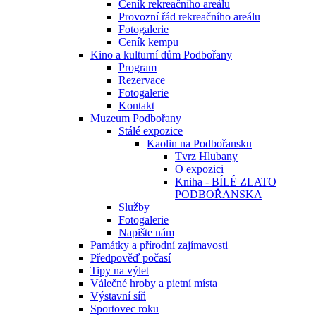
Ceník rekreačního areálu
Provozní řád rekreačního areálu
Fotogalerie
Ceník kempu
Kino a kulturní dům Podbořany
Program
Rezervace
Fotogalerie
Kontakt
Muzeum Podbořany
Stálé expozice
Kaolin na Podbořansku
Tvrz Hlubany
O expozici
Kniha - BÍLÉ ZLATO
PODBOŘANSKA
Služby
Fotogalerie
Napište nám
Památky a přírodní zajímavosti
Předpověď počasí
Tipy na výlet
Válečné hroby a pietní místa
Výstavní síň
Sportovec roku