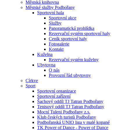
Městská knihovna
Městské služby Podbořany
Sportovní hala
Sportovní akce
Služby
Panoramatická prohlídka
Rezervační systém sportovní haly
Ceník sportovní haly
Fotogalerie
Kontakt
Kuželna
Rezervační systém kuželny
Ubytovna
O nás
Provozní řád ubytovny
Církve
Sport
Sportovní organizace
Sportovní zařízení
Šachový oddíl TJ Tatran Podbořany
Tenisový oddíl TJ Tatran Podbořany
Mocní Tuleni Podbořany z.s.
Klub českých turistů Podbořany
Podbořanská UNIO liga v malé kopané
TK Power of Dance - Power of Dance