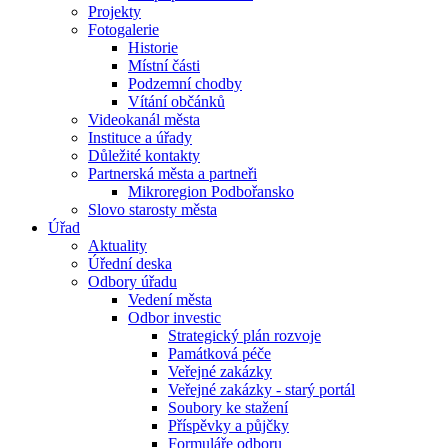
Projekty
Fotogalerie
Historie
Místní části
Podzemní chodby
Vítání občánků
Videokanál města
Instituce a úřady
Důležité kontakty
Partnerská města a partneři
Mikroregion Podbořansko
Slovo starosty města
Úřad
Aktuality
Úřední deska
Odbory úřadu
Vedení města
Odbor investic
Strategický plán rozvoje
Památková péče
Veřejné zakázky
Veřejné zakázky - starý portál
Soubory ke stažení
Příspěvky a půjčky
Formuláře odboru