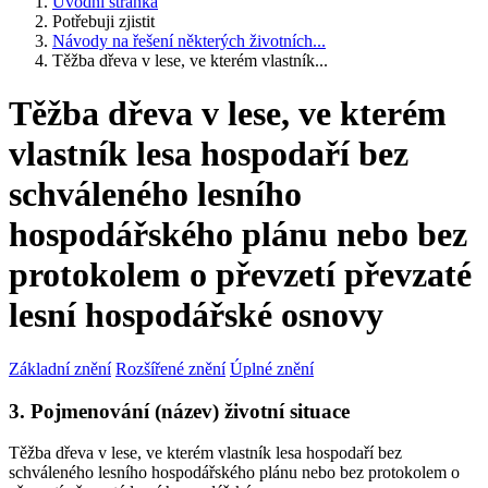
Úvodní stránka
Potřebuji zjistit
Návody na řešení některých životních...
Těžba dřeva v lese, ve kterém vlastník...
Těžba dřeva v lese, ve kterém
vlastník lesa hospodaří bez
schváleného lesního
hospodářského plánu nebo bez
protokolem o převzetí převzaté
lesní hospodářské osnovy
Základní znění
Rozšířené znění
Úplné znění
3. Pojmenování (název) životní situace
Těžba dřeva v lese, ve kterém vlastník lesa hospodaří bez
schváleného lesního hospodářského plánu nebo bez protokolem o