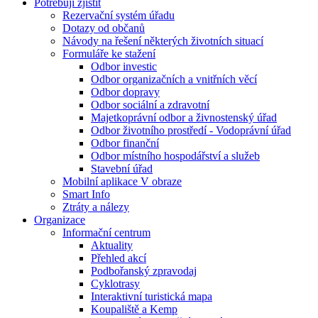
Potřebuji zjistit
Rezervační systém úřadu
Dotazy od občanů
Návody na řešení některých životních situací
Formuláře ke stažení
Odbor investic
Odbor organizačních a vnitřních věcí
Odbor dopravy
Odbor sociální a zdravotní
Majetkoprávní odbor a živnostenský úřad
Odbor životního prostředí - Vodoprávní úřad
Odbor finanční
Odbor místního hospodářství a služeb
Stavební úřad
Mobilní aplikace V obraze
Smart Info
Ztráty a nálezy
Organizace
Informační centrum
Aktuality
Přehled akcí
Podbořanský zpravodaj
Cyklotrasy
Interaktivní turistická mapa
Koupaliště a Kemp