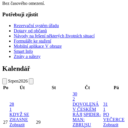
Bez časového omezení.
Potřebuji zjistit
Rezervační systém úřadu
Dotazy od občanů
Návody na řešení některých životních situací
Formuláře ke stažení
Mobilní aplikace V obraze
Smart Info
Ztráty a nálezy
Kalendář
Srpen
2026
Po
Út
St
Čt
Pá
30
2
28
DOVOLENÁ
31
1
V ČESKÉM
1
KDYŽ SE
RÁJI
SPIDER-
PO
ZHASNE
MAN:
VEČERCE
27
29
Zobrazit
ZBRUSU
Zobrazit