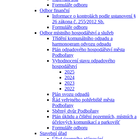
Formuláře odboru
Odbor finanční
Informace o kontrolách podle ustanovení §
26 zákona č. 255⁄2012 Sb.
Formuláře odboru
Odbor místního hospodářství a služeb
Třídění komunálního odpadu a
harmonogram odvozu odpadu
Plán odpadového hospodářství města
Podbořany
Vyhodnocení stavu odpadového
hospodářství
2025
2024
2023
2022
Plán svozu odpadů
Řád veřejného pohřebiště města
Podbořany
Sběrný dvůr Podbořany
Plán úklidu a čištění pozemních, místních a
účelových komunikací a parkovišť
Formuláře odboru
Stavební úřad
Úřad územního plánování