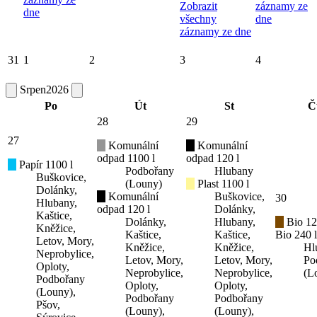
Zobrazit
záznamy ze
dne
všechny
dne
záznamy ze dne
31
1
2
3
4
Srpen
2026
Po
Út
St
Č
28
29
27
Komunální
Komunální
odpad 1100 l
odpad 120 l
Papír 1100 l
Podbořany
Hlubany
Buškovice,
(Louny)
Plast 1100 l
Dolánky,
Komunální
Buškovice,
30
Hlubany,
odpad 120 l
Dolánky,
Kaštice,
Dolánky,
Hlubany,
Bio 12
Kněžice,
Kaštice,
Kaštice,
Bio 240 l
Letov, Mory,
Kněžice,
Kněžice,
Hl
Neprobylice,
Letov, Mory,
Letov, Mory,
Po
Oploty,
Neprobylice,
Neprobylice,
(L
Podbořany
Oploty,
Oploty,
(Louny),
Podbořany
Podbořany
Pšov,
(Louny),
(Louny),