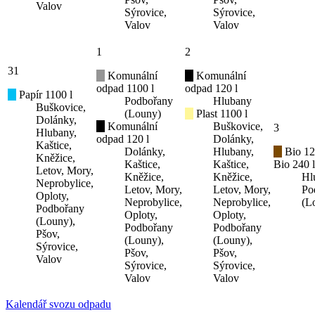
Valov
Sýrovice,
Sýrovice,
Valov
Valov
1
2
31
Komunální
Komunální
odpad 1100 l
odpad 120 l
Papír 1100 l
Podbořany
Hlubany
Buškovice,
(Louny)
Plast 1100 l
Dolánky,
Komunální
Buškovice,
3
Hlubany,
odpad 120 l
Dolánky,
Kaštice,
Dolánky,
Hlubany,
Bio 12
Kněžice,
Kaštice,
Kaštice,
Bio 240 l
Letov, Mory,
Kněžice,
Kněžice,
Hl
Neprobylice,
Letov, Mory,
Letov, Mory,
Po
Oploty,
Neprobylice,
Neprobylice,
(L
Podbořany
Oploty,
Oploty,
(Louny),
Podbořany
Podbořany
Pšov,
(Louny),
(Louny),
Sýrovice,
Pšov,
Pšov,
Valov
Sýrovice,
Sýrovice,
Valov
Valov
Kalendář svozu odpadu