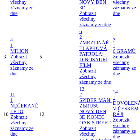
všechny
NOVÝ DEN
všechny
záznamy ze
3D
záznamy ze
dne
Zobrazit
dne
všechny
záznamy ze dne
6
2
4
7
ZMRZLINÁŘ
1
1
TLAPKOVÁ
MILION
6 GRAMŮ
PATROLA:
3
Zobrazit
5
Zobrazit
DINOSAUŘÍ
všechny
všechny
FILM
záznamy ze
záznamy ze
Zobrazit
dne
dne
všechny
záznamy ze dne
13
14
11
2
1
1
SPIDER-MAN:
DOVOLEN
NEČEKANÉ
ZBRUSU
V ČESKÉM
LÉTO
NOVÝ DEN
10
12
RÁJI
Zobrazit
3D
KONEC
Zobrazit
všechny
OAK STREET
všechny
záznamy ze
Zobrazit
záznamy ze
dne
všechny
dne
záznamy ze dne