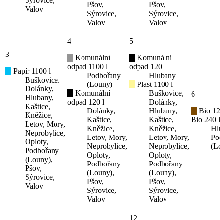
Sýrovice,
Pšov,
Pšov,
Valov
Sýrovice,
Sýrovice,
Valov
Valov
4
5
3
Komunální
Komunální
odpad 1100 l
odpad 120 l
Papír 1100 l
Podbořany
Hlubany
Buškovice,
(Louny)
Plast 1100 l
Dolánky,
Komunální
Buškovice,
6
Hlubany,
odpad 120 l
Dolánky,
Kaštice,
Dolánky,
Hlubany,
Bio 12
Kněžice,
Kaštice,
Kaštice,
Bio 240 l
Letov, Mory,
Kněžice,
Kněžice,
Hl
Neprobylice,
Letov, Mory,
Letov, Mory,
Po
Oploty,
Neprobylice,
Neprobylice,
(L
Podbořany
Oploty,
Oploty,
(Louny),
Podbořany
Podbořany
Pšov,
(Louny),
(Louny),
Sýrovice,
Pšov,
Pšov,
Valov
Sýrovice,
Sýrovice,
Valov
Valov
12