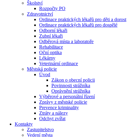
Školství
Rozpočty PO
Zdravotnictví
Ordinace praktických lékařů pro děti a dorost
Ordinace praktických lékařů pro dospělé
Odborní lékaři
Zubní lékaři
Odběrová místa a laboratoře
Rehabilitace
Oční optika
Lékárny
Veterinární ordinace
Městská policie
Úvod
Zákon o obecní policii
Povinnosti strážníka
Oprávnění strážníka
Výběrové a personální řízení
Zprávy z městské policie
Prevence kriminality
Ztráty a nálezy
Odchyt zvířat
Kontakty
Zastupitelstvo
Vedení města