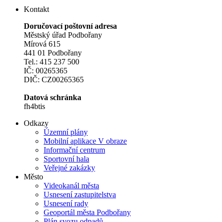
Kontakt
Doručovací poštovní adresa
Městský úřad Podbořany
Mírová 615
441 01 Podbořany
Tel.: 415 237 500
IČ: 00265365
DIČ: CZ00265365
Datová schránka
fh4btis
Odkazy
Územní plány
Mobilní aplikace V obraze
Informační centrum
Sportovní hala
Veřejné zakázky
Město
Videokanál města
Usnesení zastupitelstva
Usnesení rady
Geoportál města Podbořany
Plán svozu odpadů