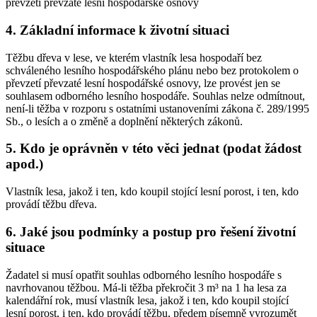
převzetí převzaté lesní hospodářské osnovy
4. Základní informace k životní situaci
Těžbu dřeva v lese, ve kterém vlastník lesa hospodaří bez
schváleného lesního hospodářského plánu nebo bez protokolem o
převzetí převzaté lesní hospodářské osnovy, lze provést jen se
souhlasem odborného lesního hospodáře. Souhlas nelze odmítnout,
není-li těžba v rozporu s ostatními ustanoveními zákona č. 289/1995
Sb., o lesích a o změně a doplnění některých zákonů.
5. Kdo je oprávněn v této věci jednat (podat žádost
apod.)
Vlastník lesa, jakož i ten, kdo koupil stojící lesní porost, i ten, kdo
provádí těžbu dřeva.
6. Jaké jsou podmínky a postup pro řešení životní
situace
Žadatel si musí opatřit souhlas odborného lesního hospodáře s
navrhovanou těžbou. Má-li těžba překročit 3 m³ na 1 ha lesa za
kalendářní rok, musí vlastník lesa, jakož i ten, kdo koupil stojící
lesní porost, i ten, kdo provádí těžbu, předem písemně vyrozumět