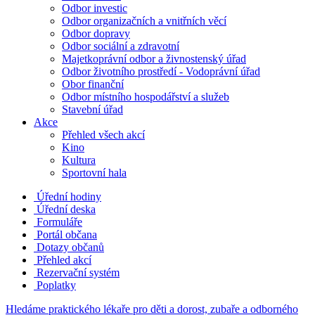
Odbor investic
Odbor organizačních a vnitřních věcí
Odbor dopravy
Odbor sociální a zdravotní
Majetkoprávní odbor a živnostenský úřad
Odbor životního prostředí - Vodoprávní úřad
Obor finanční
Odbor místního hospodářství a služeb
Stavební úřad
Akce
Přehled všech akcí
Kino
Kultura
Sportovní hala
Úřední hodiny
Úřední deska
Formuláře
Portál občana
Dotazy občanů
Přehled akcí
Rezervační systém
Poplatky
Hledáme praktického lékaře pro děti a dorost, zubaře a odborného