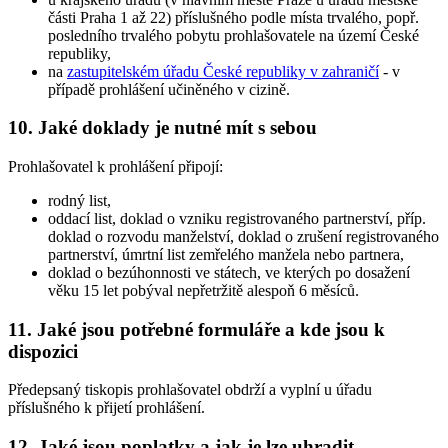
části Praha 1 až 22) příslušného podle místa trvalého, popř.
posledního trvalého pobytu prohlašovatele na území České
republiky,
na
zastupitelském úřadu České republiky v zahraničí
- v
případě prohlášení učiněného v cizině.
10. Jaké doklady je nutné mít s sebou
Prohlašovatel k prohlášení připojí:
rodný list,
oddací list, doklad o vzniku registrovaného partnerství, příp.
doklad o rozvodu manželství, doklad o zrušení registrovaného
partnerství, úmrtní list zemřelého manžela nebo partnera,
doklad o bezúhonnosti ve státech, ve kterých po dosažení
věku 15 let pobýval nepřetržitě alespoň 6 měsíců.
11. Jaké jsou potřebné formuláře a kde jsou k
dispozici
Předepsaný tiskopis prohlašovatel obdrží a vyplní u úřadu
příslušného k přijetí prohlášení.
12. Jaké jsou poplatky a jak je lze uhradit