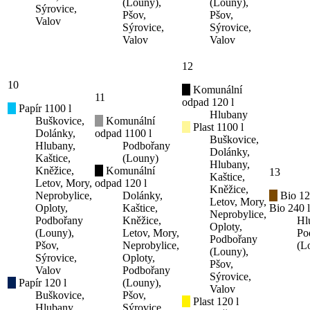
(Louny),
(Louny),
Sýrovice,
Pšov,
Pšov,
Valov
Sýrovice,
Sýrovice,
Valov
Valov
12
10
Komunální
11
odpad 120 l
Papír 1100 l
Hlubany
Buškovice,
Komunální
Plast 1100 l
Dolánky,
odpad 1100 l
Buškovice,
Hlubany,
Podbořany
Dolánky,
Kaštice,
(Louny)
Hlubany,
Kněžice,
Komunální
13
Kaštice,
Letov, Mory,
odpad 120 l
Kněžice,
Neprobylice,
Dolánky,
Bio 12
Letov, Mory,
Oploty,
Kaštice,
Bio 240 l
Neprobylice,
Podbořany
Kněžice,
Hl
Oploty,
(Louny),
Letov, Mory,
Po
Podbořany
Pšov,
Neprobylice,
(L
(Louny),
Sýrovice,
Oploty,
Pšov,
Valov
Podbořany
Sýrovice,
Papír 120 l
(Louny),
Valov
Buškovice,
Pšov,
Plast 120 l
Hlubany,
Sýrovice,