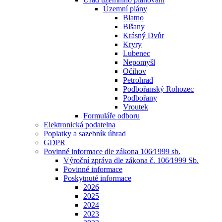
Územní plány
Blatno
Blšany
Krásný Dvůr
Kryry
Lubenec
Nepomyšl
Očihov
Petrohrad
Podbořanský Rohozec
Podbořany
Vroutek
Formuláře odboru
Elektronická podatelna
Poplatky a sazebník úhrad
GDPR
Povinné informace dle zákona 106⁄1999 sb.
Výroční zpráva dle zákona č. 106⁄1999 Sb.
Povinné informace
Poskytnuté informace
2026
2025
2024
2023