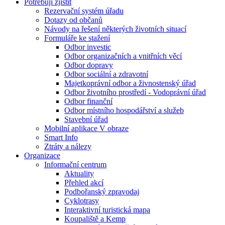
Potřebuji zjistit
Rezervační systém úřadu
Dotazy od občanů
Návody na řešení některých životních situací
Formuláře ke stažení
Odbor investic
Odbor organizačních a vnitřních věcí
Odbor dopravy
Odbor sociální a zdravotní
Majetkoprávní odbor a živnostenský úřad
Odbor životního prostředí - Vodoprávní úřad
Odbor finanční
Odbor místního hospodářství a služeb
Stavební úřad
Mobilní aplikace V obraze
Smart Info
Ztráty a nálezy
Organizace
Informační centrum
Aktuality
Přehled akcí
Podbořanský zpravodaj
Cyklotrasy
Interaktivní turistická mapa
Koupaliště a Kemp