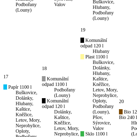
Buškovice,
Podbořany
Valov
Hlubany,
(Louny)
Podbořany
(Louny)
19
Komunální
odpad 120 l
Hlubany
Plast 1100 l
Buškovice,
Dolánky,
18
Hlubany,
17
Komunální
Kaštice,
odpad 1100 l
Kněžice,
Papír 1100 l
Podbořany
Letov, Mory,
Buškovice,
(Louny)
Neprobylice,
Dolánky,
Komunální
Oploty,
20
Hlubany,
odpad 120 l
Podbořany
Kaštice,
Dolánky,
(Louny),
Bio 12
Kněžice,
Kaštice,
Pšov,
Bio 240 l
Letov, Mory,
Kněžice,
Sýrovice,
Hl
Neprobylice,
Letov, Mory,
Valov
Po
Oploty,
Neprobylice,
Sklo 1100 l
(L
Podbořany