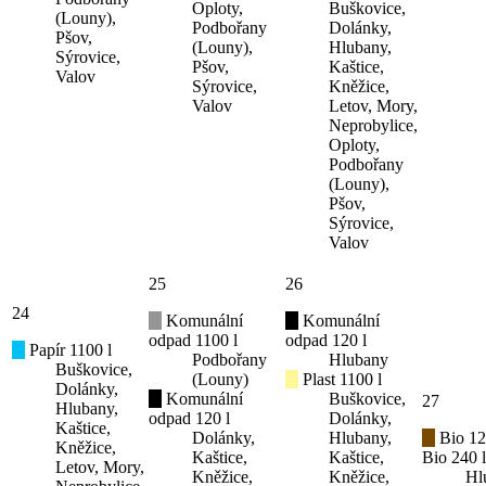
Oploty,
Buškovice,
(Louny),
Podbořany
Dolánky,
Pšov,
(Louny),
Hlubany,
Sýrovice,
Pšov,
Kaštice,
Valov
Sýrovice,
Kněžice,
Valov
Letov, Mory,
Neprobylice,
Oploty,
Podbořany
(Louny),
Pšov,
Sýrovice,
Valov
25
26
24
Komunální
Komunální
odpad 1100 l
odpad 120 l
Papír 1100 l
Podbořany
Hlubany
Buškovice,
(Louny)
Plast 1100 l
Dolánky,
Komunální
Buškovice,
27
Hlubany,
odpad 120 l
Dolánky,
Kaštice,
Dolánky,
Hlubany,
Bio 12
Kněžice,
Kaštice,
Kaštice,
Bio 240 l
Letov, Mory,
Kněžice,
Kněžice,
Hl