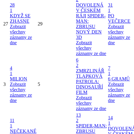
28
DOVOLENÁ
31
1
V ČESKÉM
1
KDYŽ SE
RÁJI
SPIDER-
PO
ZHASNE
MAN:
VEČERCE
27
29
Zobrazit
ZBRUSU
Zobrazit
všechny
NOVÝ DEN
všechny
záznamy ze
3D
záznamy ze
dne
Zobrazit
dne
všechny
záznamy ze dne
6
2
4
7
ZMRZLINÁŘ
1
1
TLAPKOVÁ
MILION
6 GRAMŮ
PATROLA:
3
Zobrazit
5
Zobrazit
DINOSAUŘÍ
všechny
všechny
FILM
záznamy ze
záznamy ze
Zobrazit
dne
dne
všechny
záznamy ze dne
13
14
11
2
1
1
SPIDER-MAN:
DOVOLEN
NEČEKANÉ
ZBRUSU
V ČESKÉM