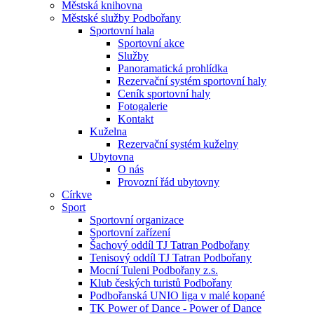
Městská knihovna
Městské služby Podbořany
Sportovní hala
Sportovní akce
Služby
Panoramatická prohlídka
Rezervační systém sportovní haly
Ceník sportovní haly
Fotogalerie
Kontakt
Kuželna
Rezervační systém kuželny
Ubytovna
O nás
Provozní řád ubytovny
Církve
Sport
Sportovní organizace
Sportovní zařízení
Šachový oddíl TJ Tatran Podbořany
Tenisový oddíl TJ Tatran Podbořany
Mocní Tuleni Podbořany z.s.
Klub českých turistů Podbořany
Podbořanská UNIO liga v malé kopané
TK Power of Dance - Power of Dance