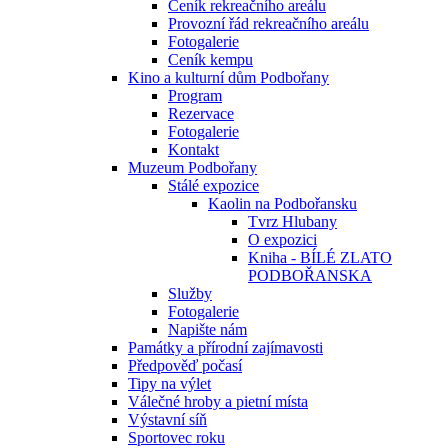
Ceník rekreačního areálu
Provozní řád rekreačního areálu
Fotogalerie
Ceník kempu
Kino a kulturní dům Podbořany
Program
Rezervace
Fotogalerie
Kontakt
Muzeum Podbořany
Stálé expozice
Kaolin na Podbořansku
Tvrz Hlubany
O expozici
Kniha - BÍLÉ ZLATO
PODBOŘANSKA
Služby
Fotogalerie
Napište nám
Památky a přírodní zajímavosti
Předpověď počasí
Tipy na výlet
Válečné hroby a pietní místa
Výstavní síň
Sportovec roku