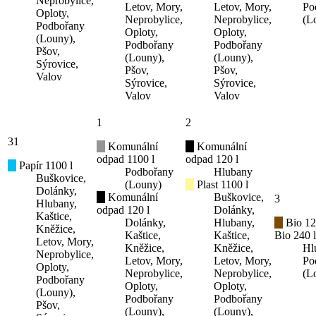
Neprobylice,
Letov, Mory,
Letov, Mory,
Po
Oploty,
Neprobylice,
Neprobylice,
(L
Podbořany
Oploty,
Oploty,
(Louny),
Podbořany
Podbořany
Pšov,
(Louny),
(Louny),
Sýrovice,
Pšov,
Pšov,
Valov
Sýrovice,
Sýrovice,
Valov
Valov
1
2
31
Komunální
Komunální
odpad 1100 l
odpad 120 l
Papír 1100 l
Podbořany
Hlubany
Buškovice,
(Louny)
Plast 1100 l
Dolánky,
Komunální
Buškovice,
3
Hlubany,
odpad 120 l
Dolánky,
Kaštice,
Dolánky,
Hlubany,
Bio 12
Kněžice,
Kaštice,
Kaštice,
Bio 240 l
Letov, Mory,
Kněžice,
Kněžice,
Hl
Neprobylice,
Letov, Mory,
Letov, Mory,
Po
Oploty,
Neprobylice,
Neprobylice,
(L
Podbořany
Oploty,
Oploty,
(Louny),
Podbořany
Podbořany
Pšov,
(Louny),
(Louny),