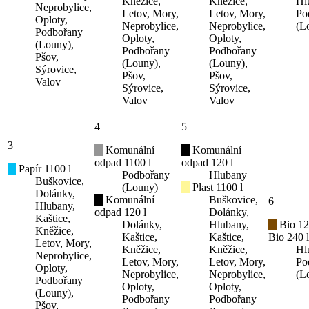
Kněžice,
Kněžice,
Hl
Neprobylice,
Letov, Mory,
Letov, Mory,
Po
Oploty,
Neprobylice,
Neprobylice,
(L
Podbořany
Oploty,
Oploty,
(Louny),
Podbořany
Podbořany
Pšov,
(Louny),
(Louny),
Sýrovice,
Pšov,
Pšov,
Valov
Sýrovice,
Sýrovice,
Valov
Valov
4
5
3
Komunální
Komunální
odpad 1100 l
odpad 120 l
Papír 1100 l
Podbořany
Hlubany
Buškovice,
(Louny)
Plast 1100 l
Dolánky,
Komunální
Buškovice,
6
Hlubany,
odpad 120 l
Dolánky,
Kaštice,
Dolánky,
Hlubany,
Bio 12
Kněžice,
Kaštice,
Kaštice,
Bio 240 l
Letov, Mory,
Kněžice,
Kněžice,
Hl
Neprobylice,
Letov, Mory,
Letov, Mory,
Po
Oploty,
Neprobylice,
Neprobylice,
(L
Podbořany
Oploty,
Oploty,
(Louny),
Podbořany
Podbořany
Pšov,