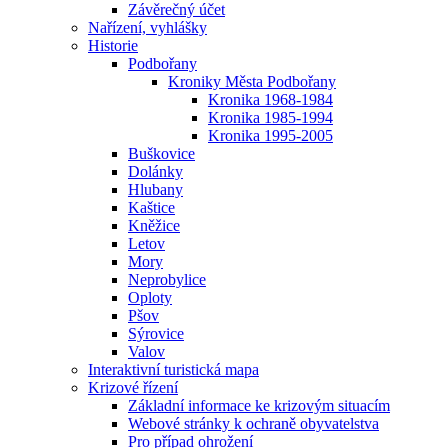
Závěrečný účet
Nařízení, vyhlášky
Historie
Podbořany
Kroniky Města Podbořany
Kronika 1968-1984
Kronika 1985-1994
Kronika 1995-2005
Buškovice
Dolánky
Hlubany
Kaštice
Kněžice
Letov
Mory
Neprobylice
Oploty
Pšov
Sýrovice
Valov
Interaktivní turistická mapa
Krizové řízení
Základní informace ke krizovým situacím
Webové stránky k ochraně obyvatelstva
Pro případ ohrožení