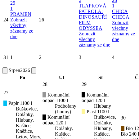
2
28
25
TLAPKOVÁ
1
1
PATROLA:
CHICA
PRAMEN
DINOSAUŘÍ
CHECA
24
Zobrazit
26
FILM
Zobrazit
všechny
ODYSSEA
všechny
záznamy ze
Zobrazit
záznamy ze
dne
všechny
dne
záznamy ze dne
31
1
2
3
4
Srpen
2026
Po
Út
St
Č
28
29
27
Komunální
Komunální
odpad 1100 l
odpad 120 l
Papír 1100 l
Podbořany
Hlubany
Buškovice,
(Louny)
Plast 1100 l
Dolánky,
Komunální
Buškovice,
30
Hlubany,
odpad 120 l
Dolánky,
Kaštice,
Dolánky,
Hlubany,
Bio 12
Kněžice,
Kaštice,
Kaštice,
Bio 240 l
Letov, Mory,