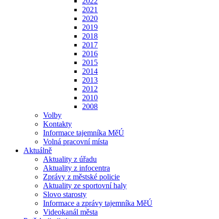
2022
2021
2020
2019
2018
2017
2016
2015
2014
2013
2012
2010
2008
Volby
Kontakty
Informace tajemníka MěÚ
Volná pracovní místa
Aktuálně
Aktuality z úřadu
Aktuality z infocentra
Zprávy z městské policie
Aktuality ze sportovní haly
Slovo starosty
Informace a zprávy tajemníka MěÚ
Videokanál města