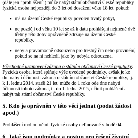
(dále jen "prohlášení") může nabýt státní občanství České republiky
fyzická osoba nejpozději do 3 let od dosažení věku 18 let, pokud:
má na území České republiky povolen trvalý pobyt,
nejpozději od věku 10 let se až k datu prohlášení nejméně dvě
třetiny této doby oprávněně zdržuje na území České
republiky,
nebyla pravomocně odsouzena pro trestný čin nebo provinění,
pokud se na ni nehledí, jako by nebyla odsouzena.
Přechodné ustanovení zákona o státním občanství České republiky
:
Fyzická osoba, která splňuje výše uvedené podmínky, avšak je ke
dni nabytí účinnosti zákona o státním občanství České republiky, tj.
k 1. lednu 2014, starší 21 let, může do 1 roku ode dne nabytí
účinnosti tohoto zákona, tj. do 1. ledna 2015, učinit prohlášení a
nabýt tak státní občanství České republiky.
5. Kdo je oprávněn v této věci jednat (podat žádost
apod.)
Prohlášení mohou učinit fyzické osoby definované v bodě 04.
6. Jaké jsou podmínky a postup pro řešení životní