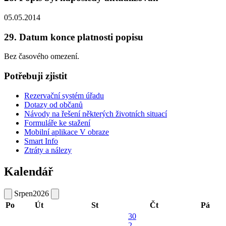
05.05.2014
29. Datum konce platnosti popisu
Bez časového omezení.
Potřebuji zjistit
Rezervační systém úřadu
Dotazy od občanů
Návody na řešení některých životních situací
Formuláře ke stažení
Mobilní aplikace V obraze
Smart Info
Ztráty a nálezy
Kalendář
Srpen
2026
Po
Út
St
Čt
Pá
30
2