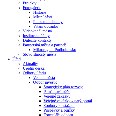
Projekty
Fotogalerie
Historie
Místní části
Podzemní chodby
Vítání občánků
Videokanál města
Instituce a úřady
Důležité kontakty
Partnerská města a partneři
Mikroregion Podbořansko
Slovo starosty města
Úřad
Aktuality
Úřední deska
Odbory úřadu
Vedení města
Odbor investic
Strategický plán rozvoje
Památková péče
Veřejné zakázky
Veřejné zakázky - starý portál
Soubory ke stažení
Příspěvky a půjčky
Formuláře odboru