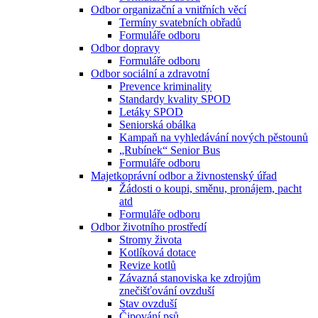
Odbor organizační a vnitřních věcí
Termíny svatebních obřadů
Formuláře odboru
Odbor dopravy
Formuláře odboru
Odbor sociální a zdravotní
Prevence kriminality
Standardy kvality SPOD
Letáky SPOD
Seniorská obálka
Kampaň na vyhledávání nových pěstounů
„Rubínek“ Senior Bus
Formuláře odboru
Majetkoprávní odbor a živnostenský úřad
Žádosti o koupi, směnu, pronájem, pacht
atd
Formuláře odboru
Odbor životního prostředí
Stromy života
Kotlíková dotace
Revize kotlů
Závazná stanoviska ke zdrojům
znečišťování ovzduší
Stav ovzduší
Čipování psů