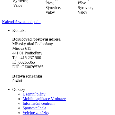
Sýrovice,
Pšov,
Pšov,
Valov
Sýrovice,
Sýrovice,
Valov
Valov
Kalendář svozu odpadu
Kontakt
Doručovací poštovní adresa
Městský úřad Podbořany
Mírová 615
441 01 Podbořany
Tel.: 415 237 500
IČ: 00265365
DIČ: CZ00265365
Datová schránka
fh4btis
Odkazy
Územní plány
Mobilní aplikace V obraze
Informační centrum
Sportovní hala
Veřejné zakázky