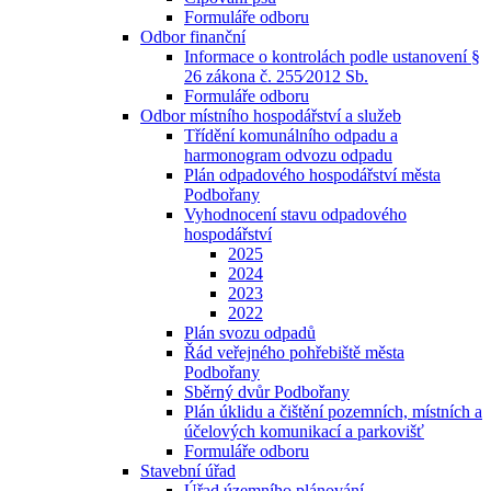
Formuláře odboru
Odbor finanční
Informace o kontrolách podle ustanovení §
26 zákona č. 255⁄2012 Sb.
Formuláře odboru
Odbor místního hospodářství a služeb
Třídění komunálního odpadu a
harmonogram odvozu odpadu
Plán odpadového hospodářství města
Podbořany
Vyhodnocení stavu odpadového
hospodářství
2025
2024
2023
2022
Plán svozu odpadů
Řád veřejného pohřebiště města
Podbořany
Sběrný dvůr Podbořany
Plán úklidu a čištění pozemních, místních a
účelových komunikací a parkovišť
Formuláře odboru
Stavební úřad
Úřad územního plánování