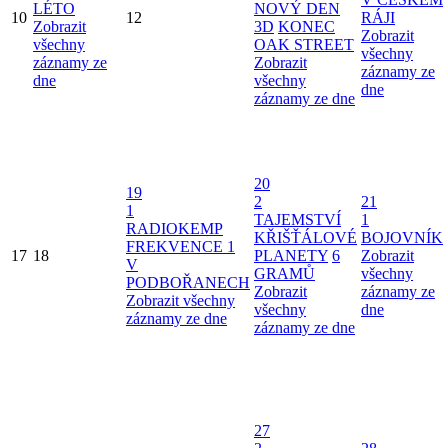
LÉTO
NOVÝ DEN
10
12
RÁJI
Zobrazit
3D
KONEC
Zobrazit
všechny
OAK STREET
všechny
záznamy ze
Zobrazit
záznamy ze
dne
všechny
dne
záznamy ze dne
20
19
2
21
1
TAJEMSTVÍ
1
RADIOKEMP
KŘIŠŤÁLOVÉ
BOJOVNÍK
FREKVENCE 1
17
18
PLANETY
6
Zobrazit
V
GRAMŮ
všechny
PODBOŘANECH
Zobrazit
záznamy ze
Zobrazit všechny
všechny
dne
záznamy ze dne
záznamy ze dne
27