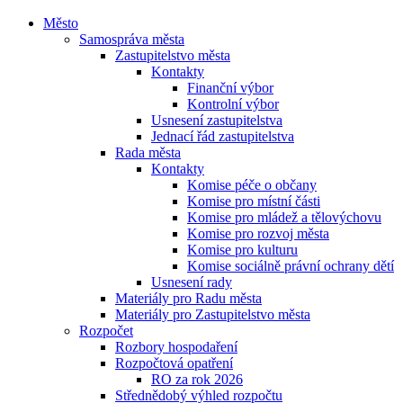
Město
Samospráva města
Zastupitelstvo města
Kontakty
Finanční výbor
Kontrolní výbor
Usnesení zastupitelstva
Jednací řád zastupitelstva
Rada města
Kontakty
Komise péče o občany
Komise pro místní části
Komise pro mládež a tělovýchovu
Komise pro rozvoj města
Komise pro kulturu
Komise sociálně právní ochrany dětí
Usnesení rady
Materiály pro Radu města
Materiály pro Zastupitelstvo města
Rozpočet
Rozbory hospodaření
Rozpočtová opatření
RO za rok 2026
Střednědobý výhled rozpočtu