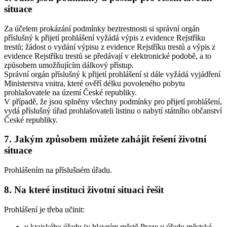
situace
Za účelem prokázání podmínky beztrestnosti si správní orgán
příslušný k přijetí prohlášení vyžádá výpis z evidence Rejstříku
trestů; žádost o vydání výpisu z evidence Rejstříku trestů a výpis z
evidence Rejstříku trestů se předávají v elektronické podobě, a to
způsobem umožňujícím dálkový přístup.
Správní orgán příslušný k přijetí prohlášení si dále vyžádá vyjádření
Ministerstva vnitra, které ověří délku povoleného pobytu
prohlašovatele na území České republiky.
V případě, že jsou splněny všechny podmínky pro přijetí prohlášení,
vydá příslušný úřad prohlašovateli listinu o nabytí státního občanství
České republiky.
7. Jakým způsobem můžete zahájit řešení životní
situace
Prohlášením na příslušném úřadu.
8. Na které instituci životní situaci řešit
Prohlášení je třeba učinit:
u krajského úřadu (v hlavním městě Praze u úřadu městské