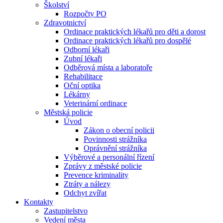
Školství
Rozpočty PO
Zdravotnictví
Ordinace praktických lékařů pro děti a dorost
Ordinace praktických lékařů pro dospělé
Odborní lékaři
Zubní lékaři
Odběrová místa a laboratoře
Rehabilitace
Oční optika
Lékárny
Veterinární ordinace
Městská policie
Úvod
Zákon o obecní policii
Povinnosti strážníka
Oprávnění strážníka
Výběrové a personální řízení
Zprávy z městské policie
Prevence kriminality
Ztráty a nálezy
Odchyt zvířat
Kontakty
Zastupitelstvo
Vedení města