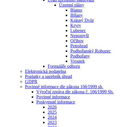
Územní plány
Blatno
Blšany
Krásný Dvůr
Kryry
Lubenec
Nepomyšl
Očihov
Petrohrad
Podbořanský Rohozec
Podbořany
Vroutek
Formuláře odboru
Elektronická podatelna
Poplatky a sazebník úhrad
GDPR
Povinné informace dle zákona 106⁄1999 sb.
Výroční zpráva dle zákona č. 106⁄1999 Sb.
Povinné informace
Poskytnuté informace
2026
2025
2024
2023