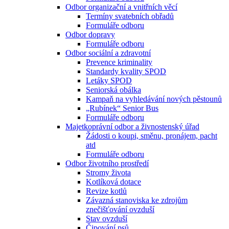
Odbor organizační a vnitřních věcí
Termíny svatebních obřadů
Formuláře odboru
Odbor dopravy
Formuláře odboru
Odbor sociální a zdravotní
Prevence kriminality
Standardy kvality SPOD
Letáky SPOD
Seniorská obálka
Kampaň na vyhledávání nových pěstounů
„Rubínek“ Senior Bus
Formuláře odboru
Majetkoprávní odbor a živnostenský úřad
Žádosti o koupi, směnu, pronájem, pacht
atd
Formuláře odboru
Odbor životního prostředí
Stromy života
Kotlíková dotace
Revize kotlů
Závazná stanoviska ke zdrojům
znečišťování ovzduší
Stav ovzduší
Čipování psů