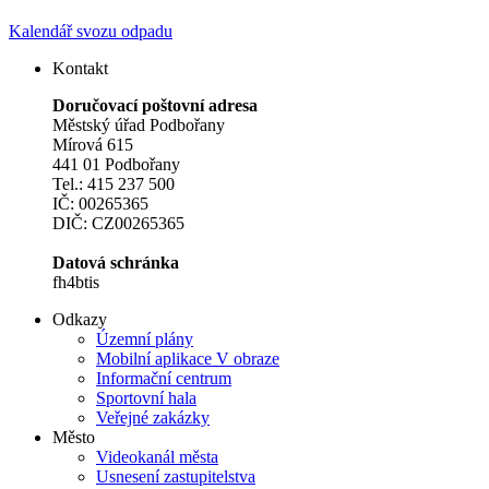
Kalendář svozu odpadu
Kontakt
Doručovací poštovní adresa
Městský úřad Podbořany
Mírová 615
441 01 Podbořany
Tel.: 415 237 500
IČ: 00265365
DIČ: CZ00265365
Datová schránka
fh4btis
Odkazy
Územní plány
Mobilní aplikace V obraze
Informační centrum
Sportovní hala
Veřejné zakázky
Město
Videokanál města
Usnesení zastupitelstva