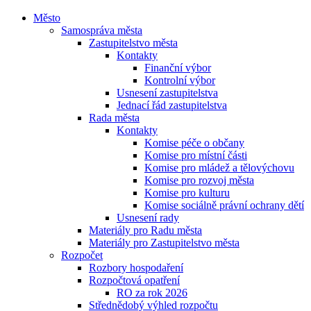
Město
Samospráva města
Zastupitelstvo města
Kontakty
Finanční výbor
Kontrolní výbor
Usnesení zastupitelstva
Jednací řád zastupitelstva
Rada města
Kontakty
Komise péče o občany
Komise pro místní části
Komise pro mládež a tělovýchovu
Komise pro rozvoj města
Komise pro kulturu
Komise sociálně právní ochrany dětí
Usnesení rady
Materiály pro Radu města
Materiály pro Zastupitelstvo města
Rozpočet
Rozbory hospodaření
Rozpočtová opatření
RO za rok 2026
Střednědobý výhled rozpočtu