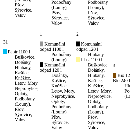
Podbořany
Podbořany
Pšov,
(Louny),
(Louny),
Sýrovice,
Pšov,
Pšov,
Valov
Sýrovice,
Sýrovice,
Valov
Valov
1
2
31
Komunální
Komunální
odpad 1100 l
odpad 120 l
Papír 1100 l
Podbořany
Hlubany
Buškovice,
(Louny)
Plast 1100 l
Dolánky,
Komunální
Buškovice,
3
Hlubany,
odpad 120 l
Dolánky,
Kaštice,
Dolánky,
Hlubany,
Bio 12
Kněžice,
Kaštice,
Kaštice,
Bio 240 l
Letov, Mory,
Kněžice,
Kněžice,
Hl
Neprobylice,
Letov, Mory,
Letov, Mory,
Po
Oploty,
Neprobylice,
Neprobylice,
(L
Podbořany
Oploty,
Oploty,
(Louny),
Podbořany
Podbořany
Pšov,
(Louny),
(Louny),
Sýrovice,
Pšov,
Pšov,
Valov
Sýrovice,
Sýrovice,
Valov
Valov