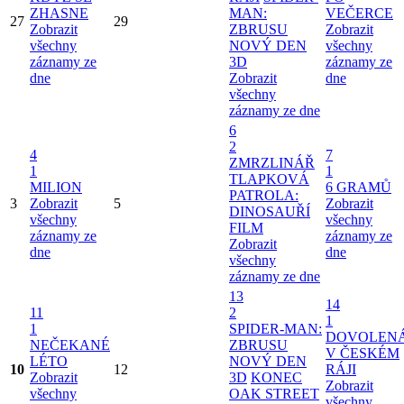
ZHASNE
MAN:
VEČERCE
27
29
Zobrazit
ZBRUSU
Zobrazit
všechny
NOVÝ DEN
všechny
záznamy ze
3D
záznamy ze
dne
Zobrazit
dne
všechny
záznamy ze dne
6
2
4
7
ZMRZLINÁŘ
1
1
TLAPKOVÁ
MILION
6 GRAMŮ
PATROLA:
3
Zobrazit
5
Zobrazit
DINOSAUŘÍ
všechny
všechny
FILM
záznamy ze
záznamy ze
Zobrazit
dne
dne
všechny
záznamy ze dne
13
14
11
2
1
1
SPIDER-MAN:
DOVOLEN
NEČEKANÉ
ZBRUSU
V ČESKÉM
LÉTO
NOVÝ DEN
10
12
RÁJI
Zobrazit
3D
KONEC
Zobrazit
všechny
OAK STREET
všechny