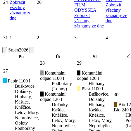
24
Zobrazit
26
FILM
Zobrazit
všechny
ODYSSEA
všechny
záznamy ze
Zobrazit
záznamy ze
dne
všechny
dne
záznamy ze dne
31
1
2
3
4
Srpen
2026
Po
Út
St
Č
28
29
27
Komunální
Komunální
odpad 1100 l
odpad 120 l
Papír 1100 l
Podbořany
Hlubany
Buškovice,
(Louny)
Plast 1100 l
Dolánky,
Komunální
Buškovice,
30
Hlubany,
odpad 120 l
Dolánky,
Kaštice,
Dolánky,
Hlubany,
Bio 12
Kněžice,
Kaštice,
Kaštice,
Bio 240 l
Letov, Mory,
Kněžice,
Kněžice,
Hl
Neprobylice,
Letov, Mory,
Letov, Mory,
Po
Oploty,
Neprobylice,
Neprobylice,
(L
Podbořany
Oploty,
Oploty,