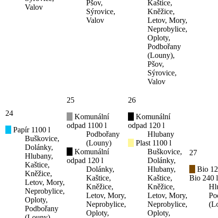
Pšov,
Kaštice,
Valov
Sýrovice,
Kněžice,
Valov
Letov, Mory,
Neprobylice,
Oploty,
Podbořany
(Louny),
Pšov,
Sýrovice,
Valov
25
26
24
Komunální
Komunální
odpad 1100 l
odpad 120 l
Papír 1100 l
Podbořany
Hlubany
Buškovice,
(Louny)
Plast 1100 l
Dolánky,
Komunální
Buškovice,
27
Hlubany,
odpad 120 l
Dolánky,
Kaštice,
Dolánky,
Hlubany,
Bio 12
Kněžice,
Kaštice,
Kaštice,
Bio 240 l
Letov, Mory,
Kněžice,
Kněžice,
Hl
Neprobylice,
Letov, Mory,
Letov, Mory,
Po
Oploty,
Neprobylice,
Neprobylice,
(L
Podbořany
Oploty,
Oploty,
(Louny),