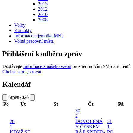
2013
2012
2010
2008
Volby
Kontakty
Informace tajemníka MěÚ
Volná pracovní místa
Přihlášení k odběru zpráv
Dostávejte
informace z našeho webu
prostřednictvím SMS a e-mailů
Chci se zaregistrovat
Kalendář
Srpen
2026
Po
Út
St
Čt
Pá
30
2
28
DOVOLENÁ
31
1
V ČESKÉM
1
KDYŽ SE
RÁJI
SPIDER-
PO