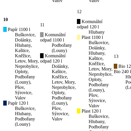
Valov
Valov
12
10
Komunální
11
odpad 120 l
Papír 1100 l
Hlubany
Buškovice,
Komunální
Plast 1100 l
Dolánky,
odpad 1100 l
Buškovice,
Hlubany,
Podbořany
Dolánky,
Kaštice,
(Louny)
Hlubany,
Kněžice,
Komunální
13
Kaštice,
Letov, Mory,
odpad 120 l
Kněžice,
Neprobylice,
Dolánky,
Bio 12
Letov, Mory,
Oploty,
Kaštice,
Bio 240 l
Neprobylice,
Podbořany
Kněžice,
Hl
Oploty,
(Louny),
Letov, Mory,
Po
Podbořany
Pšov,
Neprobylice,
(L
(Louny),
Sýrovice,
Oploty,
Pšov,
Valov
Podbořany
Sýrovice,
Papír 120 l
(Louny),
Valov
Buškovice,
Pšov,
Plast 120 l
Hlubany,
Sýrovice,
Buškovice,
Podbořany
Valov
Hlubany,
(Louny)
Podbořany