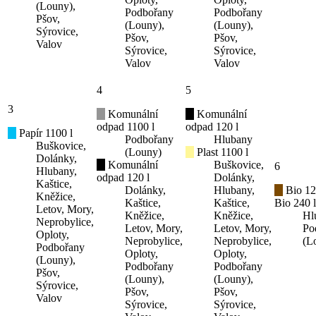
(Louny),
Podbořany
Podbořany
Pšov,
(Louny),
(Louny),
Sýrovice,
Pšov,
Pšov,
Valov
Sýrovice,
Sýrovice,
Valov
Valov
4
5
3
Komunální
Komunální
odpad 1100 l
odpad 120 l
Papír 1100 l
Podbořany
Hlubany
Buškovice,
(Louny)
Plast 1100 l
Dolánky,
Komunální
Buškovice,
6
Hlubany,
odpad 120 l
Dolánky,
Kaštice,
Dolánky,
Hlubany,
Bio 12
Kněžice,
Kaštice,
Kaštice,
Bio 240 l
Letov, Mory,
Kněžice,
Kněžice,
Hl
Neprobylice,
Letov, Mory,
Letov, Mory,
Po
Oploty,
Neprobylice,
Neprobylice,
(L
Podbořany
Oploty,
Oploty,
(Louny),
Podbořany
Podbořany
Pšov,
(Louny),
(Louny),
Sýrovice,
Pšov,
Pšov,
Valov
Sýrovice,
Sýrovice,