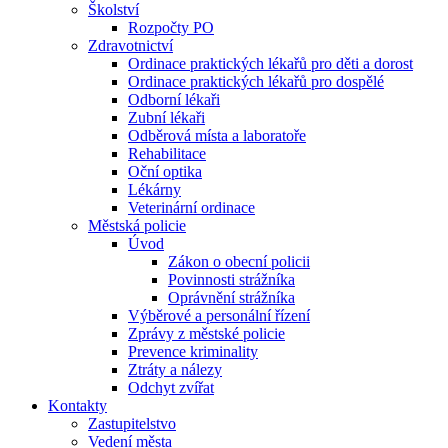
Školství
Rozpočty PO
Zdravotnictví
Ordinace praktických lékařů pro děti a dorost
Ordinace praktických lékařů pro dospělé
Odborní lékaři
Zubní lékaři
Odběrová místa a laboratoře
Rehabilitace
Oční optika
Lékárny
Veterinární ordinace
Městská policie
Úvod
Zákon o obecní policii
Povinnosti strážníka
Oprávnění strážníka
Výběrové a personální řízení
Zprávy z městské policie
Prevence kriminality
Ztráty a nálezy
Odchyt zvířat
Kontakty
Zastupitelstvo
Vedení města