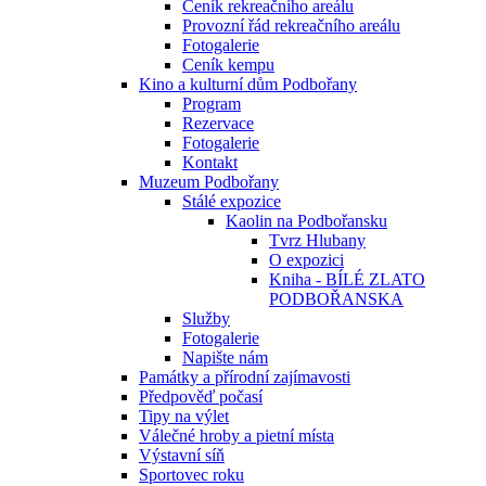
Ceník rekreačního areálu
Provozní řád rekreačního areálu
Fotogalerie
Ceník kempu
Kino a kulturní dům Podbořany
Program
Rezervace
Fotogalerie
Kontakt
Muzeum Podbořany
Stálé expozice
Kaolin na Podbořansku
Tvrz Hlubany
O expozici
Kniha - BÍLÉ ZLATO
PODBOŘANSKA
Služby
Fotogalerie
Napište nám
Památky a přírodní zajímavosti
Předpověď počasí
Tipy na výlet
Válečné hroby a pietní místa
Výstavní síň
Sportovec roku