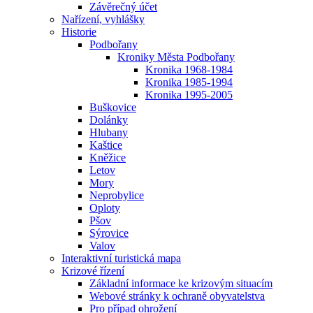
Závěrečný účet
Nařízení, vyhlášky
Historie
Podbořany
Kroniky Města Podbořany
Kronika 1968-1984
Kronika 1985-1994
Kronika 1995-2005
Buškovice
Dolánky
Hlubany
Kaštice
Kněžice
Letov
Mory
Neprobylice
Oploty
Pšov
Sýrovice
Valov
Interaktivní turistická mapa
Krizové řízení
Základní informace ke krizovým situacím
Webové stránky k ochraně obyvatelstva
Pro případ ohrožení