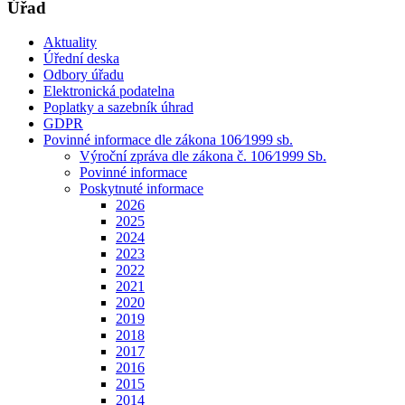
Úřad
Aktuality
Úřední deska
Odbory úřadu
Elektronická podatelna
Poplatky a sazebník úhrad
GDPR
Povinné informace dle zákona 106⁄1999 sb.
Výroční zpráva dle zákona č. 106⁄1999 Sb.
Povinné informace
Poskytnuté informace
2026
2025
2024
2023
2022
2021
2020
2019
2018
2017
2016
2015
2014