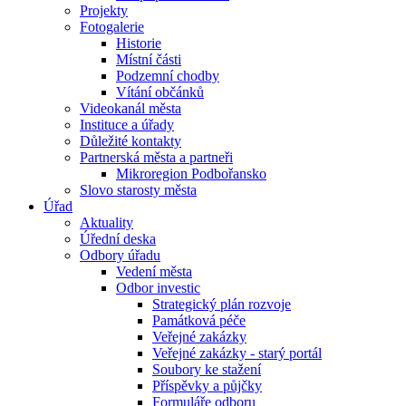
Projekty
Fotogalerie
Historie
Místní části
Podzemní chodby
Vítání občánků
Videokanál města
Instituce a úřady
Důležité kontakty
Partnerská města a partneři
Mikroregion Podbořansko
Slovo starosty města
Úřad
Aktuality
Úřední deska
Odbory úřadu
Vedení města
Odbor investic
Strategický plán rozvoje
Památková péče
Veřejné zakázky
Veřejné zakázky - starý portál
Soubory ke stažení
Příspěvky a půjčky
Formuláře odboru