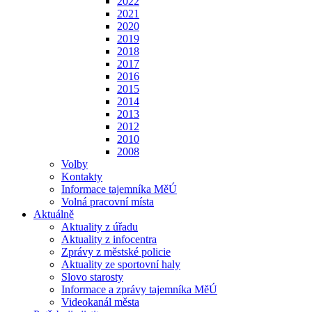
2022
2021
2020
2019
2018
2017
2016
2015
2014
2013
2012
2010
2008
Volby
Kontakty
Informace tajemníka MěÚ
Volná pracovní místa
Aktuálně
Aktuality z úřadu
Aktuality z infocentra
Zprávy z městské policie
Aktuality ze sportovní haly
Slovo starosty
Informace a zprávy tajemníka MěÚ
Videokanál města