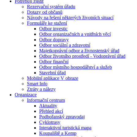
Potřebuji zjistit
Rezervační systém úřadu
Dotazy od občanů
Návody na řešení některých životních situací
Formuláře ke stažení
Odbor investic
Odbor organizačních a vnitřních věcí
Odbor dopravy
Odbor sociální a zdravotní
Majetkoprávní odbor a živnostenský úřad
Odbor životního prostředí - Vodoprávní úřad
Odbor finanční
Odbor místního hospodářství a služeb
Stavební úřad
Mobilní aplikace V obraze
Smart Info
Ztráty a nálezy
Organizace
Informační centrum
Aktuality
Přehled akcí
Podbořanský zpravodaj
Cyklotrasy
Interaktivní turistická mapa
Koupaliště a Kemp