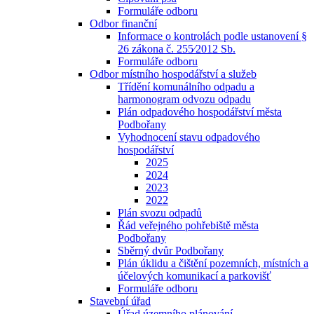
Formuláře odboru
Odbor finanční
Informace o kontrolách podle ustanovení §
26 zákona č. 255⁄2012 Sb.
Formuláře odboru
Odbor místního hospodářství a služeb
Třídění komunálního odpadu a
harmonogram odvozu odpadu
Plán odpadového hospodářství města
Podbořany
Vyhodnocení stavu odpadového
hospodářství
2025
2024
2023
2022
Plán svozu odpadů
Řád veřejného pohřebiště města
Podbořany
Sběrný dvůr Podbořany
Plán úklidu a čištění pozemních, místních a
účelových komunikací a parkovišť
Formuláře odboru
Stavební úřad
Úřad územního plánování