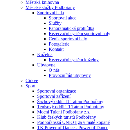
Městská knihovna
Městské služby Podbořany
Sportovní hala
Sportovní akce
Služby
Panoramatická prohlídka
Rezervační systém sportovní haly
Ceník sportovní haly
Fotogalerie
Kontakt
Kuželna
Rezervační systém kuželny
Ubytovna
O nás
Provozní řád ubytovny
Církve
Sport
Sportovní organizace
Sportovní zařízení
Šachový oddíl TJ Tatran Podbořany
Tenisový oddíl TJ Tatran Podbořany
Mocní Tuleni Podbořany z.s.
Klub českých turistů Podbořany
Podbořanská UNIO liga v malé kopané
TK Power of Dance - Power of Dance