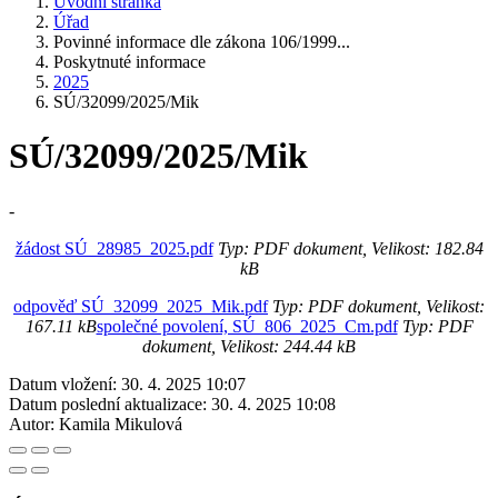
Úvodní stránka
Úřad
Povinné informace dle zákona 106/1999...
Poskytnuté informace
2025
SÚ/32099/2025/Mik
SÚ/32099/2025/Mik
-
žádost SÚ_28985_2025.pdf
Typ: PDF dokument, Velikost: 182.84
kB
odpověď SÚ_32099_2025_Mik.pdf
Typ: PDF dokument, Velikost:
167.11 kB
společné povolení, SÚ_806_2025_Cm.pdf
Typ: PDF
dokument, Velikost: 244.44 kB
Datum vložení:
30. 4. 2025 10:07
Datum poslední aktualizace:
30. 4. 2025 10:08
Autor:
Kamila Mikulová