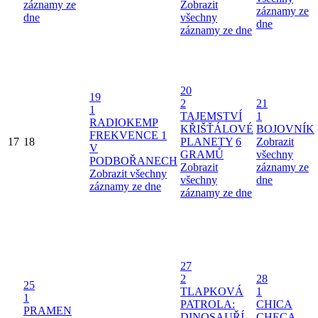
záznamy ze
Zobrazit
záznamy ze
dne
všechny
dne
záznamy ze dne
20
19
2
21
1
TAJEMSTVÍ
1
RADIOKEMP
KŘIŠŤÁLOVÉ
BOJOVNÍK
FREKVENCE 1
17
18
PLANETY
6
Zobrazit
V
GRAMŮ
všechny
PODBOŘANECH
Zobrazit
záznamy ze
Zobrazit všechny
všechny
dne
záznamy ze dne
záznamy ze dne
27
2
28
25
TLAPKOVÁ
1
1
PATROLA:
CHICA
PRAMEN
DINOSAUŘÍ
CHECA