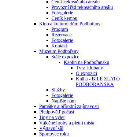
Ceník rekreačního areálu
Provozní řád rekreačního areálu
Fotogalerie
Ceník kempu
Kino a kulturní dům Podbořany
Program
Rezervace
Fotogalerie
Kontakt
Muzeum Podbořany
Stálé expozice
Kaolin na Podbořansku
Tvrz Hlubany
O expozici
Kniha - BÍLÉ ZLATO
PODBOŘANSKA
Služby
Fotogalerie
Napište nám
Památky a přírodní zajímavosti
Předpověď počasí
Tipy na výlet
Válečné hroby a pietní místa
Výstavní síň
Sportovec roku