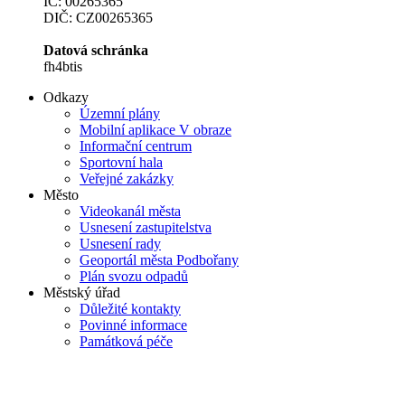
IČ: 00265365
DIČ: CZ00265365
Datová schránka
fh4btis
Odkazy
Územní plány
Mobilní aplikace V obraze
Informační centrum
Sportovní hala
Veřejné zakázky
Město
Videokanál města
Usnesení zastupitelstva
Usnesení rady
Geoportál města Podbořany
Plán svozu odpadů
Městský úřad
Důležité kontakty
Povinné informace
Památková péče