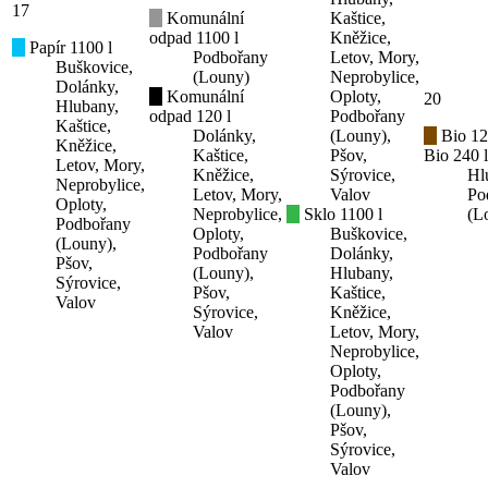
17
Komunální
Kaštice,
odpad 1100 l
Kněžice,
Papír 1100 l
Podbořany
Letov, Mory,
Buškovice,
(Louny)
Neprobylice,
Dolánky,
Komunální
Oploty,
20
Hlubany,
odpad 120 l
Podbořany
Kaštice,
Dolánky,
(Louny),
Bio 12
Kněžice,
Kaštice,
Pšov,
Bio 240 l
Letov, Mory,
Kněžice,
Sýrovice,
Hl
Neprobylice,
Letov, Mory,
Valov
Po
Oploty,
Neprobylice,
Sklo 1100 l
(L
Podbořany
Oploty,
Buškovice,
(Louny),
Podbořany
Dolánky,
Pšov,
(Louny),
Hlubany,
Sýrovice,
Pšov,
Kaštice,
Valov
Sýrovice,
Kněžice,
Valov
Letov, Mory,
Neprobylice,
Oploty,
Podbořany
(Louny),
Pšov,
Sýrovice,
Valov