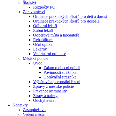
Školství
Rozpočty PO
Zdravotnictví
Ordinace praktických lékařů pro děti a dorost
Ordinace praktických lékařů pro dospělé
Odborní lékaři
Zubní lékaři
Odběrová místa a laboratoře
Rehabilitace
Oční optika
Lékárny
Veterinární ordinace
Městská policie
Úvod
Zákon o obecní policii
Povinnosti strážníka
Oprávnění strážníka
Výběrové a personální řízení
Zprávy z městské policie
Prevence kriminality
Ztráty a nálezy
Odchyt zvířat
Kontakty
Zastupitelstvo
Vedení města