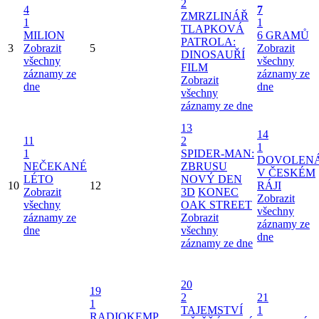
2
4
7
ZMRZLINÁŘ
1
1
TLAPKOVÁ
MILION
6 GRAMŮ
PATROLA:
3
Zobrazit
5
Zobrazit
DINOSAUŘÍ
všechny
všechny
FILM
záznamy ze
záznamy ze
Zobrazit
dne
dne
všechny
záznamy ze dne
13
14
11
2
1
1
SPIDER-MAN:
DOVOLEN
NEČEKANÉ
ZBRUSU
V ČESKÉM
LÉTO
NOVÝ DEN
10
12
RÁJI
Zobrazit
3D
KONEC
Zobrazit
všechny
OAK STREET
všechny
záznamy ze
Zobrazit
záznamy ze
dne
všechny
dne
záznamy ze dne
20
19
2
21
1
TAJEMSTVÍ
1
RADIOKEMP