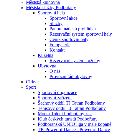
Městská knihovna
Městské služby Podbořany
Sportovní hala
Sportovní akce
Služby
Panoramatická prohlídka
Rezervační systém sportovní haly
Ceník sportovní haly
Fotogalerie
Kontakt
Kuželna
Rezervační systém kuželny
Ubytovna
O nás
Provozní řád ubytovny
Církve
Sport
Sportovní organizace
Sportovní zařízení
Šachový oddíl TJ Tatran Podbořany
Tenisový oddíl TJ Tatran Podbořany
Mocní Tuleni Podbořany z.s.
Klub českých turistů Podbořany
Podbořanská UNIO liga v malé kopané
TK Power of Dance - Power of Dance