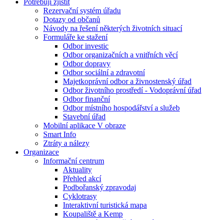
Potřebuji zjistit
Rezervační systém úřadu
Dotazy od občanů
Návody na řešení některých životních situací
Formuláře ke stažení
Odbor investic
Odbor organizačních a vnitřních věcí
Odbor dopravy
Odbor sociální a zdravotní
Majetkoprávní odbor a živnostenský úřad
Odbor životního prostředí - Vodoprávní úřad
Odbor finanční
Odbor místního hospodářství a služeb
Stavební úřad
Mobilní aplikace V obraze
Smart Info
Ztráty a nálezy
Organizace
Informační centrum
Aktuality
Přehled akcí
Podbořanský zpravodaj
Cyklotrasy
Interaktivní turistická mapa
Koupaliště a Kemp