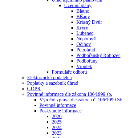
Územní plány
Blatno
Blšany
Krásný Dvůr
Kryry
Lubenec
Nepomyšl
Očihov
Petrohrad
Podbořanský Rohozec
Podbořany
Vroutek
Formuláře odboru
Elektronická podatelna
Poplatky a sazebník úhrad
GDPR
Povinné informace dle zákona 106⁄1999 sb.
Výroční zpráva dle zákona č. 106⁄1999 Sb.
Povinné informace
Poskytnuté informace
2026
2025
2024
2023