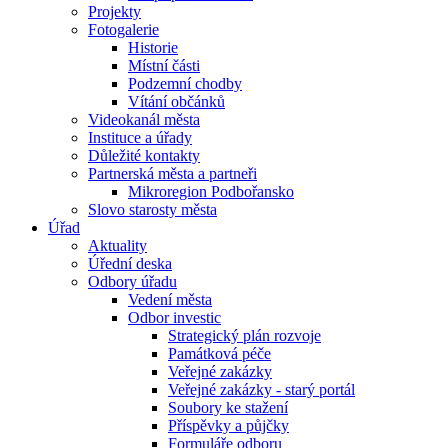
Projekty
Fotogalerie
Historie
Místní části
Podzemní chodby
Vítání občánků
Videokanál města
Instituce a úřady
Důležité kontakty
Partnerská města a partneři
Mikroregion Podbořansko
Slovo starosty města
Úřad
Aktuality
Úřední deska
Odbory úřadu
Vedení města
Odbor investic
Strategický plán rozvoje
Památková péče
Veřejné zakázky
Veřejné zakázky - starý portál
Soubory ke stažení
Příspěvky a půjčky
Formuláře odboru