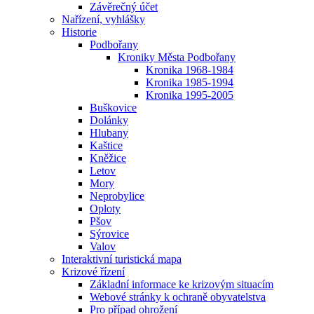
Závěrečný účet
Nařízení, vyhlášky
Historie
Podbořany
Kroniky Města Podbořany
Kronika 1968-1984
Kronika 1985-1994
Kronika 1995-2005
Buškovice
Dolánky
Hlubany
Kaštice
Kněžice
Letov
Mory
Neprobylice
Oploty
Pšov
Sýrovice
Valov
Interaktivní turistická mapa
Krizové řízení
Základní informace ke krizovým situacím
Webové stránky k ochraně obyvatelstva
Pro případ ohrožení