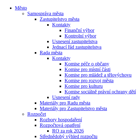
Město
Samospráva města
Zastupitelstvo města
Kontakty
Finanční výbor
Kontrolní výbor
Usnesení zastupitelstva
Jednací řád zastupitelstva
Rada města
Kontakty
Komise péče o občany
Komise pro místní části
Komise pro mládež a tělovýchovu
Komise pro rozvoj města
Komise pro kulturu
Komise sociálně právní ochrany dětí
Usnesení rady
Materiály pro Radu města
Materiály pro Zastupitelstvo města
Rozpočet
Rozbory hospodaření
Rozpočtová opatření
RO za rok 2026
Střednědobý výhled rozpočtu