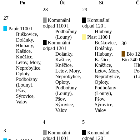
Po
Út
St
Č
28
29
27
Komunální
Komunální
odpad 1100 l
odpad 120 l
Papír 1100 l
Podbořany
Hlubany
Buškovice,
(Louny)
Plast 1100 l
Dolánky,
Komunální
Buškovice,
30
Hlubany,
odpad 120 l
Dolánky,
Kaštice,
Dolánky,
Hlubany,
Bio 12
Kněžice,
Kaštice,
Kaštice,
Bio 240 l
Letov, Mory,
Kněžice,
Kněžice,
Hl
Neprobylice,
Letov, Mory,
Letov, Mory,
Po
Oploty,
Neprobylice,
Neprobylice,
(L
Podbořany
Oploty,
Oploty,
(Louny),
Podbořany
Podbořany
Pšov,
(Louny),
(Louny),
Sýrovice,
Pšov,
Pšov,
Valov
Sýrovice,
Sýrovice,
Valov
Valov
4
5
3
Komunální
Komunální
odpad 1100 l
odpad 120 l