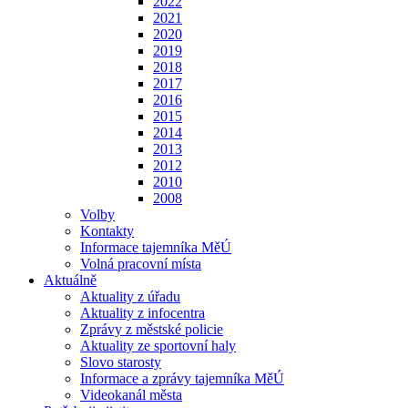
2022
2021
2020
2019
2018
2017
2016
2015
2014
2013
2012
2010
2008
Volby
Kontakty
Informace tajemníka MěÚ
Volná pracovní místa
Aktuálně
Aktuality z úřadu
Aktuality z infocentra
Zprávy z městské policie
Aktuality ze sportovní haly
Slovo starosty
Informace a zprávy tajemníka MěÚ
Videokanál města