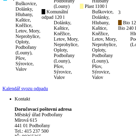
Podbořany
Hlubany
Buškovice,
(Louny)
Plast 1100 l
Dolánky,
Komunální
Buškovice,
3
Hlubany,
odpad 120 l
Dolánky,
Kaštice,
Dolánky,
Hlubany,
Bio 12
Kněžice,
Kaštice,
Kaštice,
Bio 240 l
Letov, Mory,
Kněžice,
Kněžice,
Hl
Neprobylice,
Letov, Mory,
Letov, Mory,
Po
Oploty,
Neprobylice,
Neprobylice,
(L
Podbořany
Oploty,
Oploty,
(Louny),
Podbořany
Podbořany
Pšov,
(Louny),
(Louny),
Sýrovice,
Pšov,
Pšov,
Valov
Sýrovice,
Sýrovice,
Valov
Valov
Kalendář svozu odpadu
Kontakt
Doručovací poštovní adresa
Městský úřad Podbořany
Mírová 615
441 01 Podbořany
Tel.: 415 237 500