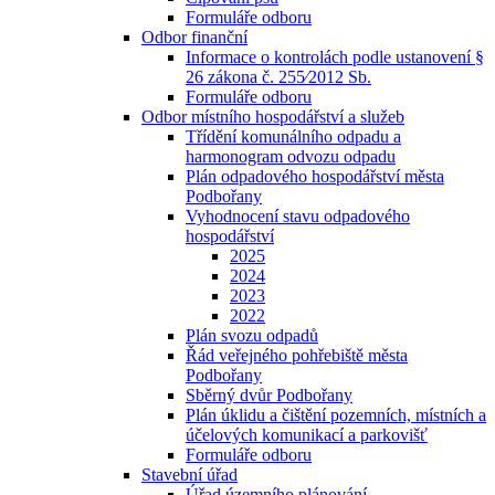
Formuláře odboru
Odbor finanční
Informace o kontrolách podle ustanovení §
26 zákona č. 255⁄2012 Sb.
Formuláře odboru
Odbor místního hospodářství a služeb
Třídění komunálního odpadu a
harmonogram odvozu odpadu
Plán odpadového hospodářství města
Podbořany
Vyhodnocení stavu odpadového
hospodářství
2025
2024
2023
2022
Plán svozu odpadů
Řád veřejného pohřebiště města
Podbořany
Sběrný dvůr Podbořany
Plán úklidu a čištění pozemních, místních a
účelových komunikací a parkovišť
Formuláře odboru
Stavební úřad
Úřad územního plánování