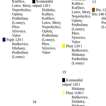
Kněžice,
Komunální
13
Kaštice,
Letov, Mory,
odpad 120 l
Kněžice,
Neprobylice,
Dolánky,
Bio 12
Letov, Mory,
Oploty,
Kaštice,
Bio 240 l
Neprobylice,
Podbořany
Kněžice,
Hl
Oploty,
(Louny),
Letov, Mory,
Po
Podbořany
Pšov,
Neprobylice,
(L
(Louny),
Sýrovice,
Oploty,
Pšov,
Valov
Podbořany
Sýrovice,
Papír 120 l
(Louny),
Valov
Buškovice,
Pšov,
Plast 120 l
Hlubany,
Sýrovice,
Buškovice,
Podbořany
Valov
Hlubany,
(Louny)
Podbořany
(Louny)
19
Komunální
odpad 120 l
Hlubany
Plast 1100 l
Buškovice,
Dolánky,
18
Hlubany,