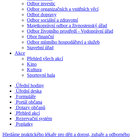
Odbor investic
Odbor organizačních a vnitřních věcí
Odbor dopravy
Odbor sociální a zdravotní
Majetkoprávní odbor a živnostenský úřad
Odbor životního prostředí - Vodoprávní úřad
Obor finanční
Odbor místního hospodářství a služeb
Stavební úřad
Akce
Přehled všech akcí
Kino
Kultura
Sportovní hala
Úřední hodiny
Úřední deska
Formuláře
Portál občana
Dotazy občanů
Přehled akcí
Rezervační systém
Poplatky
Hledáme praktického lékaře pro děti a dorost, zubaře a odborného