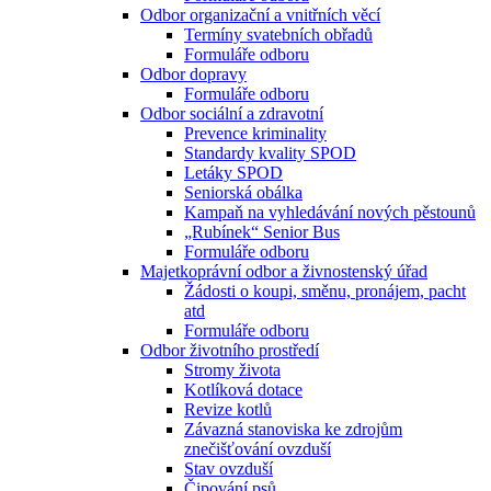
Odbor organizační a vnitřních věcí
Termíny svatebních obřadů
Formuláře odboru
Odbor dopravy
Formuláře odboru
Odbor sociální a zdravotní
Prevence kriminality
Standardy kvality SPOD
Letáky SPOD
Seniorská obálka
Kampaň na vyhledávání nových pěstounů
„Rubínek“ Senior Bus
Formuláře odboru
Majetkoprávní odbor a živnostenský úřad
Žádosti o koupi, směnu, pronájem, pacht
atd
Formuláře odboru
Odbor životního prostředí
Stromy života
Kotlíková dotace
Revize kotlů
Závazná stanoviska ke zdrojům
znečišťování ovzduší
Stav ovzduší
Čipování psů