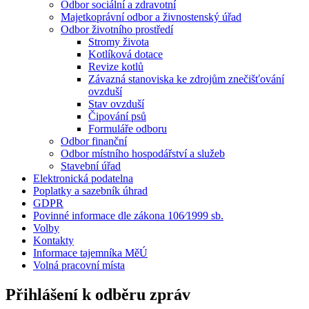
Odbor sociální a zdravotní
Majetkoprávní odbor a živnostenský úřad
Odbor životního prostředí
Stromy života
Kotlíková dotace
Revize kotlů
Závazná stanoviska ke zdrojům znečišťování
ovzduší
Stav ovzduší
Čipování psů
Formuláře odboru
Odbor finanční
Odbor místního hospodářství a služeb
Stavební úřad
Elektronická podatelna
Poplatky a sazebník úhrad
GDPR
Povinné informace dle zákona 106⁄1999 sb.
Volby
Kontakty
Informace tajemníka MěÚ
Volná pracovní místa
Přihlášení k odběru zpráv