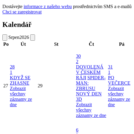
Dostávejte
informace z našeho webu
prostřednictvím SMS a e-mailů
Chci se zaregistrovat
Kalendář
Srpen
2026
Po
Út
St
Čt
Pá
30
2
28
DOVOLENÁ
31
1
V ČESKÉM
1
KDYŽ SE
RÁJI
SPIDER-
PO
ZHASNE
MAN:
VEČERCE
27
29
Zobrazit
ZBRUSU
Zobrazit
všechny
NOVÝ DEN
všechny
záznamy ze
3D
záznamy ze
dne
Zobrazit
dne
všechny
záznamy ze dne
6