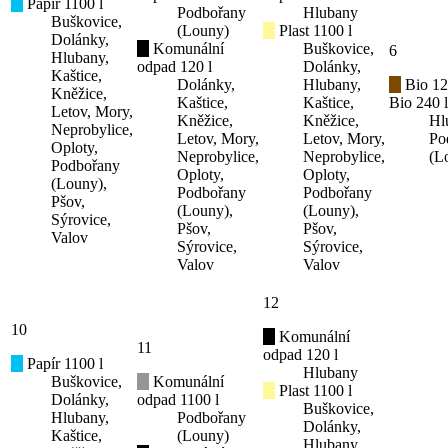
Papír 1100 l
Podbořany
Hlubany
Buškovice,
(Louny)
Plast 1100 l
Dolánky,
Komunální
Buškovice,
6
Hlubany,
odpad 120 l
Dolánky,
Kaštice,
Dolánky,
Hlubany,
Bio 12
Kněžice,
Kaštice,
Kaštice,
Bio 240 l
Letov, Mory,
Kněžice,
Kněžice,
Hl
Neprobylice,
Letov, Mory,
Letov, Mory,
Po
Oploty,
Neprobylice,
Neprobylice,
(L
Podbořany
Oploty,
Oploty,
(Louny),
Podbořany
Podbořany
Pšov,
(Louny),
(Louny),
Sýrovice,
Pšov,
Pšov,
Valov
Sýrovice,
Sýrovice,
Valov
Valov
12
10
Komunální
11
odpad 120 l
Papír 1100 l
Hlubany
Buškovice,
Komunální
Plast 1100 l
Dolánky,
odpad 1100 l
Buškovice,
Hlubany,
Podbořany
Dolánky,
Kaštice,
(Louny)
Hlubany,