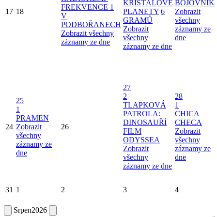
KŘIŠŤÁLOVÉ
BOJOVNÍK
FREKVENCE 1
17
18
PLANETY
6
Zobrazit
V
GRAMŮ
všechny
PODBOŘANECH
Zobrazit
záznamy ze
Zobrazit všechny
všechny
dne
záznamy ze dne
záznamy ze dne
27
2
28
25
TLAPKOVÁ
1
1
PATROLA:
CHICA
PRAMEN
DINOSAUŘÍ
CHECA
24
Zobrazit
26
FILM
Zobrazit
všechny
ODYSSEA
všechny
záznamy ze
Zobrazit
záznamy ze
dne
všechny
dne
záznamy ze dne
31
1
2
3
4
Srpen
2026