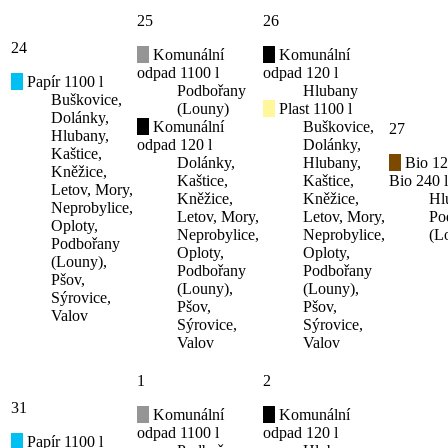
25
26
24
Komunální
Komunální
odpad 1100 l
odpad 120 l
Papír 1100 l
Podbořany
Hlubany
Buškovice,
(Louny)
Plast 1100 l
Dolánky,
Komunální
Buškovice,
27
Hlubany,
odpad 120 l
Dolánky,
Kaštice,
Dolánky,
Hlubany,
Bio 12
Kněžice,
Kaštice,
Kaštice,
Bio 240 l
Letov, Mory,
Kněžice,
Kněžice,
Hl
Neprobylice,
Letov, Mory,
Letov, Mory,
Po
Oploty,
Neprobylice,
Neprobylice,
(L
Podbořany
Oploty,
Oploty,
(Louny),
Podbořany
Podbořany
Pšov,
(Louny),
(Louny),
Sýrovice,
Pšov,
Pšov,
Valov
Sýrovice,
Sýrovice,
Valov
Valov
1
2
31
Komunální
Komunální
odpad 1100 l
odpad 120 l
Papír 1100 l