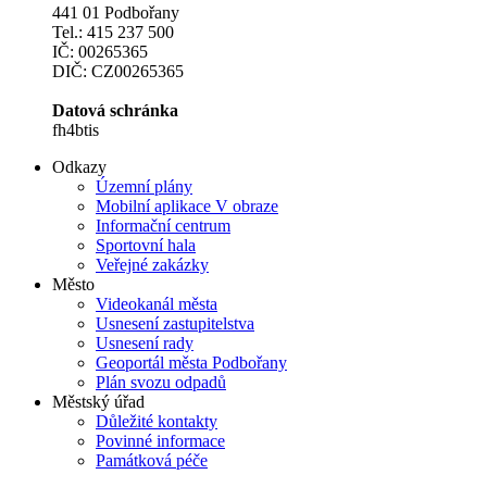
441 01 Podbořany
Tel.: 415 237 500
IČ: 00265365
DIČ: CZ00265365
Datová schránka
fh4btis
Odkazy
Územní plány
Mobilní aplikace V obraze
Informační centrum
Sportovní hala
Veřejné zakázky
Město
Videokanál města
Usnesení zastupitelstva
Usnesení rady
Geoportál města Podbořany
Plán svozu odpadů
Městský úřad
Důležité kontakty
Povinné informace
Památková péče