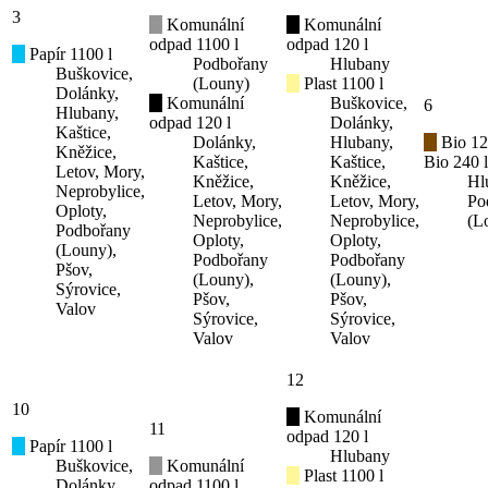
3
Komunální
Komunální
odpad 1100 l
odpad 120 l
Papír 1100 l
Podbořany
Hlubany
Buškovice,
(Louny)
Plast 1100 l
Dolánky,
Komunální
Buškovice,
6
Hlubany,
odpad 120 l
Dolánky,
Kaštice,
Dolánky,
Hlubany,
Bio 12
Kněžice,
Kaštice,
Kaštice,
Bio 240 l
Letov, Mory,
Kněžice,
Kněžice,
Hl
Neprobylice,
Letov, Mory,
Letov, Mory,
Po
Oploty,
Neprobylice,
Neprobylice,
(L
Podbořany
Oploty,
Oploty,
(Louny),
Podbořany
Podbořany
Pšov,
(Louny),
(Louny),
Sýrovice,
Pšov,
Pšov,
Valov
Sýrovice,
Sýrovice,
Valov
Valov
12
10
Komunální
11
odpad 120 l
Papír 1100 l
Hlubany
Buškovice,
Komunální
Plast 1100 l
Dolánky,
odpad 1100 l