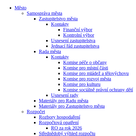
Město
Samospráva města
Zastupitelstvo města
Kontakty
Finanční výbor
Kontrolní výbor
Usnesení zastupitelstva
Jednací řád zastupitelstva
Rada města
Kontakty
Komise péče o občany
Komise pro místní části
Komise pro mládež a tělovýchovu
Komise pro rozvoj města
Komise pro kulturu
Komise sociálně právní ochrany dětí
Usnesení rady
Materiály pro Radu města
Materiály pro Zastupitelstvo města
Rozpočet
Rozbory hospodaření
Rozpočtová opatření
RO za rok 2026
Střednědobý výhled rozpočtu