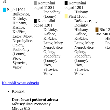
31
Komunální
Komunální
odpad 1100 l
odpad 120 l
Papír 1100 l
Podbořany
Hlubany
Buškovice,
(Louny)
Plast 1100 l
Dolánky,
Komunální
Buškovice,
3
Hlubany,
odpad 120 l
Dolánky,
Kaštice,
Dolánky,
Hlubany,
Bio 12
Kněžice,
Kaštice,
Kaštice,
Bio 240 l
Letov, Mory,
Kněžice,
Kněžice,
Hl
Neprobylice,
Letov, Mory,
Letov, Mory,
Po
Oploty,
Neprobylice,
Neprobylice,
(L
Podbořany
Oploty,
Oploty,
(Louny),
Podbořany
Podbořany
Pšov,
(Louny),
(Louny),
Sýrovice,
Pšov,
Pšov,
Valov
Sýrovice,
Sýrovice,
Valov
Valov
Kalendář svozu odpadu
Kontakt
Doručovací poštovní adresa
Městský úřad Podbořany
Mírová 615