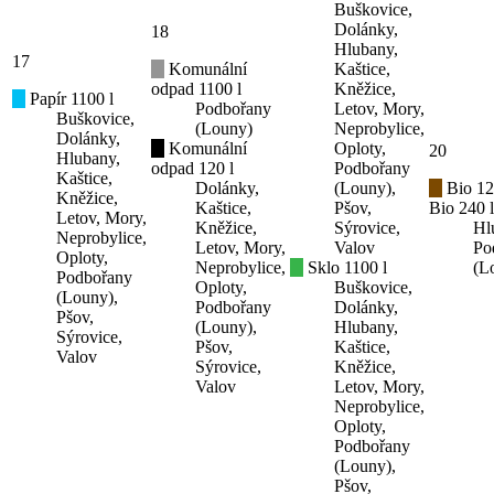
Buškovice,
Dolánky,
18
Hlubany,
17
Komunální
Kaštice,
odpad 1100 l
Kněžice,
Papír 1100 l
Podbořany
Letov, Mory,
Buškovice,
(Louny)
Neprobylice,
Dolánky,
Komunální
Oploty,
20
Hlubany,
odpad 120 l
Podbořany
Kaštice,
Dolánky,
(Louny),
Bio 12
Kněžice,
Kaštice,
Pšov,
Bio 240 l
Letov, Mory,
Kněžice,
Sýrovice,
Hl
Neprobylice,
Letov, Mory,
Valov
Po
Oploty,
Neprobylice,
Sklo 1100 l
(L
Podbořany
Oploty,
Buškovice,
(Louny),
Podbořany
Dolánky,
Pšov,
(Louny),
Hlubany,
Sýrovice,
Pšov,
Kaštice,
Valov
Sýrovice,
Kněžice,
Valov
Letov, Mory,
Neprobylice,
Oploty,
Podbořany
(Louny),
Pšov,