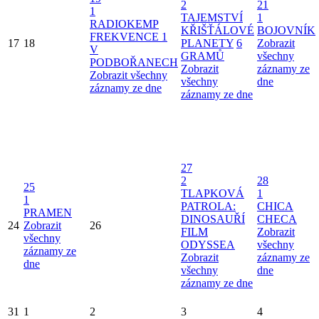
2
21
1
TAJEMSTVÍ
1
RADIOKEMP
KŘIŠŤÁLOVÉ
BOJOVNÍK
FREKVENCE 1
17
18
PLANETY
6
Zobrazit
V
GRAMŮ
všechny
PODBOŘANECH
Zobrazit
záznamy ze
Zobrazit všechny
všechny
dne
záznamy ze dne
záznamy ze dne
27
2
28
25
TLAPKOVÁ
1
1
PATROLA:
CHICA
PRAMEN
DINOSAUŘÍ
CHECA
24
Zobrazit
26
FILM
Zobrazit
všechny
ODYSSEA
všechny
záznamy ze
Zobrazit
záznamy ze
dne
všechny
dne
záznamy ze dne
31
1
2
3
4