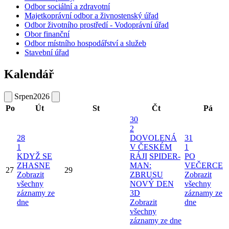
Odbor sociální a zdravotní
Majetkoprávní odbor a živnostenský úřad
Odbor životního prostředí - Vodoprávní úřad
Obor finanční
Odbor místního hospodářství a služeb
Stavební úřad
Kalendář
Srpen
2026
Po
Út
St
Čt
Pá
30
2
28
DOVOLENÁ
31
1
V ČESKÉM
1
KDYŽ SE
RÁJI
SPIDER-
PO
ZHASNE
MAN:
VEČERCE
27
29
Zobrazit
ZBRUSU
Zobrazit
všechny
NOVÝ DEN
všechny
záznamy ze
3D
záznamy ze
dne
Zobrazit
dne
všechny
záznamy ze dne