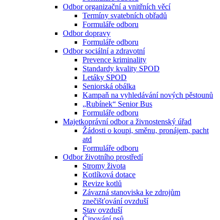
Odbor organizační a vnitřních věcí
Termíny svatebních obřadů
Formuláře odboru
Odbor dopravy
Formuláře odboru
Odbor sociální a zdravotní
Prevence kriminality
Standardy kvality SPOD
Letáky SPOD
Seniorská obálka
Kampaň na vyhledávání nových pěstounů
„Rubínek“ Senior Bus
Formuláře odboru
Majetkoprávní odbor a živnostenský úřad
Žádosti o koupi, směnu, pronájem, pacht
atd
Formuláře odboru
Odbor životního prostředí
Stromy života
Kotlíková dotace
Revize kotlů
Závazná stanoviska ke zdrojům
znečišťování ovzduší
Stav ovzduší
Čipování psů