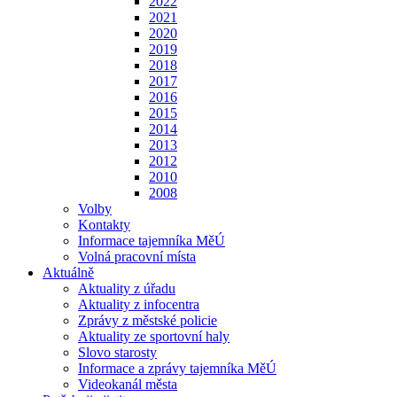
2022
2021
2020
2019
2018
2017
2016
2015
2014
2013
2012
2010
2008
Volby
Kontakty
Informace tajemníka MěÚ
Volná pracovní místa
Aktuálně
Aktuality z úřadu
Aktuality z infocentra
Zprávy z městské policie
Aktuality ze sportovní haly
Slovo starosty
Informace a zprávy tajemníka MěÚ
Videokanál města