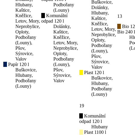
Buškovice,
Hlubany,
Podbořany
Dolánky,
Kaštice,
(Louny)
Hlubany,
Kněžice,
Komunální
13
Kaštice,
Letov, Mory,
odpad 120 l
Kněžice,
Neprobylice,
Dolánky,
Bio 12
Letov, Mory,
Oploty,
Kaštice,
Bio 240 l
Neprobylice,
Podbořany
Kněžice,
Hl
Oploty,
(Louny),
Letov, Mory,
Po
Podbořany
Pšov,
Neprobylice,
(L
(Louny),
Sýrovice,
Oploty,
Pšov,
Valov
Podbořany
Sýrovice,
Papír 120 l
(Louny),
Valov
Buškovice,
Pšov,
Plast 120 l
Hlubany,
Sýrovice,
Buškovice,
Podbořany
Valov
Hlubany,
(Louny)
Podbořany
(Louny)
19
Komunální
odpad 120 l
Hlubany
Plast 1100 l