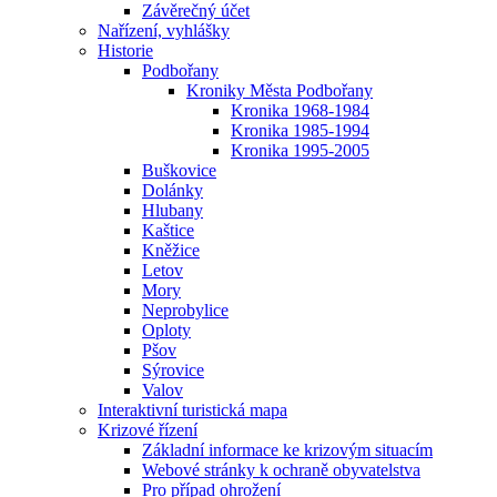
Závěrečný účet
Nařízení, vyhlášky
Historie
Podbořany
Kroniky Města Podbořany
Kronika 1968-1984
Kronika 1985-1994
Kronika 1995-2005
Buškovice
Dolánky
Hlubany
Kaštice
Kněžice
Letov
Mory
Neprobylice
Oploty
Pšov
Sýrovice
Valov
Interaktivní turistická mapa
Krizové řízení
Základní informace ke krizovým situacím
Webové stránky k ochraně obyvatelstva
Pro případ ohrožení