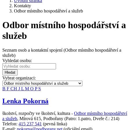
Úvodní stránka
Kontakty
Odbor místního hospodářství a služeb
Odbor místního hospodářství a
služeb
Seznam osob a kontaktní spojení (Odbor místního hospodářství a
služeb)
Vyhledat osobu:
Hledat
Vybrat organizaci:
B
F
CH
J
L
M
O
P
S
Lenka Pokorná
školství, rozpočty ve školství, kultura -
Odbor místního hospodářství
a služeb
,
Mírová 615, Podbořany
(Patro: 1.patro, Dveře č.: 214)
Telefon:
415 237 541
(pevná linka)
E-mail:
pokorna@podborany.net
(oficiální email)