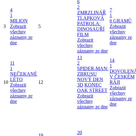
6
2
4
7
ZMRZLINÁŘ
1
1
TLAPKOVÁ
MILION
6 GRAMŮ
PATROLA:
3
Zobrazit
5
Zobrazit
DINOSAUŘÍ
všechny
všechny
FILM
záznamy ze
záznamy ze
Zobrazit
dne
dne
všechny
záznamy ze dne
13
14
11
2
1
1
SPIDER-MAN:
DOVOLEN
NEČEKANÉ
ZBRUSU
V ČESKÉM
LÉTO
NOVÝ DEN
10
12
RÁJI
Zobrazit
3D
KONEC
Zobrazit
všechny
OAK STREET
všechny
záznamy ze
Zobrazit
záznamy ze
dne
všechny
dne
záznamy ze dne
20
19