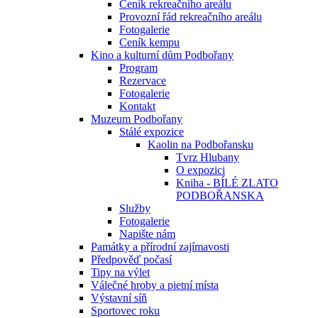
Ceník rekreačního areálu
Provozní řád rekreačního areálu
Fotogalerie
Ceník kempu
Kino a kulturní dům Podbořany
Program
Rezervace
Fotogalerie
Kontakt
Muzeum Podbořany
Stálé expozice
Kaolin na Podbořansku
Tvrz Hlubany
O expozici
Kniha - BÍLÉ ZLATO
PODBOŘANSKA
Služby
Fotogalerie
Napište nám
Památky a přírodní zajímavosti
Předpověď počasí
Tipy na výlet
Válečné hroby a pietní místa
Výstavní síň
Sportovec roku