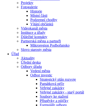
Projekty
Fotogalerie
Historie
Místní části
Podzemní chodby
Vítání občánků
Videokanál města
Instituce a úřady
Důležité kontakty
Partnerská města a partneři
Mikroregion Podbořansko
Slovo starosty města
Úřad
Aktuality
Úřední deska
Odbory úřadu
Vedení města
Odbor investic
Strategický plán rozvoje
Památková péče
Veřejné zakázky
Veřejné zakázky - starý portál
Soubory ke stažení
Příspěvky a půjčky
Formuláře odboru