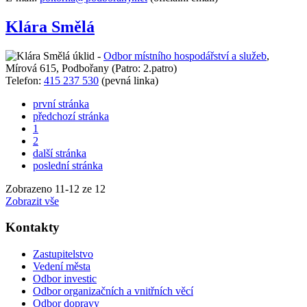
Klára Smělá
úklid -
Odbor místního hospodářství a služeb
,
Mírová 615, Podbořany
(Patro: 2.patro)
Telefon:
415 237 530
(pevná linka)
první stránka
předchozí stránka
1
2
další stránka
poslední stránka
Zobrazeno
11
-
12
ze 12
Zobrazit vše
Kontakty
Zastupitelstvo
Vedení města
Odbor investic
Odbor organizačních a vnitřních věcí
Odbor dopravy