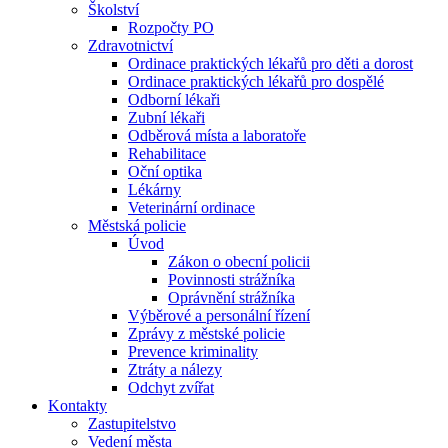
Školství
Rozpočty PO
Zdravotnictví
Ordinace praktických lékařů pro děti a dorost
Ordinace praktických lékařů pro dospělé
Odborní lékaři
Zubní lékaři
Odběrová místa a laboratoře
Rehabilitace
Oční optika
Lékárny
Veterinární ordinace
Městská policie
Úvod
Zákon o obecní policii
Povinnosti strážníka
Oprávnění strážníka
Výběrové a personální řízení
Zprávy z městské policie
Prevence kriminality
Ztráty a nálezy
Odchyt zvířat
Kontakty
Zastupitelstvo
Vedení města