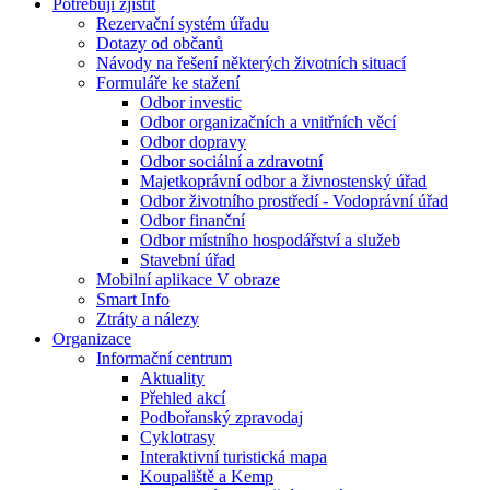
Potřebuji zjistit
Rezervační systém úřadu
Dotazy od občanů
Návody na řešení některých životních situací
Formuláře ke stažení
Odbor investic
Odbor organizačních a vnitřních věcí
Odbor dopravy
Odbor sociální a zdravotní
Majetkoprávní odbor a živnostenský úřad
Odbor životního prostředí - Vodoprávní úřad
Odbor finanční
Odbor místního hospodářství a služeb
Stavební úřad
Mobilní aplikace V obraze
Smart Info
Ztráty a nálezy
Organizace
Informační centrum
Aktuality
Přehled akcí
Podbořanský zpravodaj
Cyklotrasy
Interaktivní turistická mapa
Koupaliště a Kemp