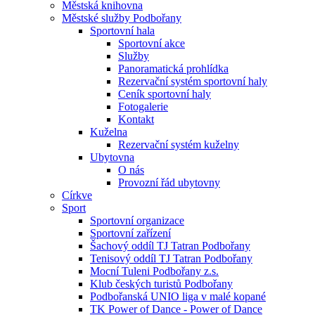
Městská knihovna
Městské služby Podbořany
Sportovní hala
Sportovní akce
Služby
Panoramatická prohlídka
Rezervační systém sportovní haly
Ceník sportovní haly
Fotogalerie
Kontakt
Kuželna
Rezervační systém kuželny
Ubytovna
O nás
Provozní řád ubytovny
Církve
Sport
Sportovní organizace
Sportovní zařízení
Šachový oddíl TJ Tatran Podbořany
Tenisový oddíl TJ Tatran Podbořany
Mocní Tuleni Podbořany z.s.
Klub českých turistů Podbořany
Podbořanská UNIO liga v malé kopané
TK Power of Dance - Power of Dance