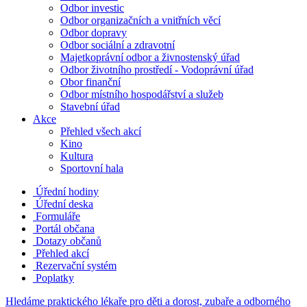
Odbor investic
Odbor organizačních a vnitřních věcí
Odbor dopravy
Odbor sociální a zdravotní
Majetkoprávní odbor a živnostenský úřad
Odbor životního prostředí - Vodoprávní úřad
Obor finanční
Odbor místního hospodářství a služeb
Stavební úřad
Akce
Přehled všech akcí
Kino
Kultura
Sportovní hala
Úřední hodiny
Úřední deska
Formuláře
Portál občana
Dotazy občanů
Přehled akcí
Rezervační systém
Poplatky
Hledáme praktického lékaře pro děti a dorost, zubaře a odborného