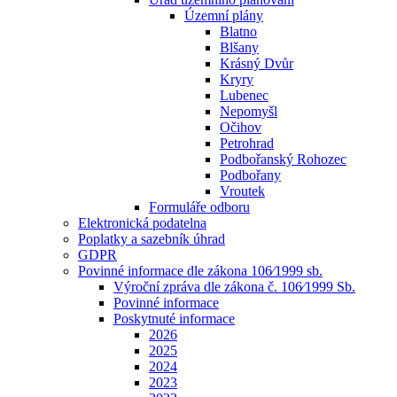
Územní plány
Blatno
Blšany
Krásný Dvůr
Kryry
Lubenec
Nepomyšl
Očihov
Petrohrad
Podbořanský Rohozec
Podbořany
Vroutek
Formuláře odboru
Elektronická podatelna
Poplatky a sazebník úhrad
GDPR
Povinné informace dle zákona 106⁄1999 sb.
Výroční zpráva dle zákona č. 106⁄1999 Sb.
Povinné informace
Poskytnuté informace
2026
2025
2024
2023