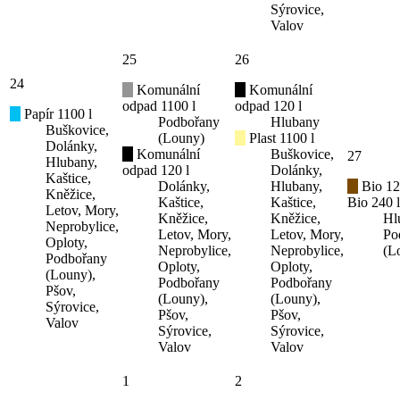
Sýrovice,
Valov
25
26
24
Komunální
Komunální
odpad 1100 l
odpad 120 l
Papír 1100 l
Podbořany
Hlubany
Buškovice,
(Louny)
Plast 1100 l
Dolánky,
Komunální
Buškovice,
27
Hlubany,
odpad 120 l
Dolánky,
Kaštice,
Dolánky,
Hlubany,
Bio 12
Kněžice,
Kaštice,
Kaštice,
Bio 240 l
Letov, Mory,
Kněžice,
Kněžice,
Hl
Neprobylice,
Letov, Mory,
Letov, Mory,
Po
Oploty,
Neprobylice,
Neprobylice,
(L
Podbořany
Oploty,
Oploty,
(Louny),
Podbořany
Podbořany
Pšov,
(Louny),
(Louny),
Sýrovice,
Pšov,
Pšov,
Valov
Sýrovice,
Sýrovice,
Valov
Valov
1
2