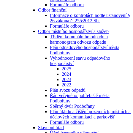
Formuláře odboru
Odbor finanční
Informace o kontrolách podle ustanovení §
26 zákona č. 255⁄2012 Sb.
Formuláře odboru
Odbor místního hospodářství a služeb
Třídění komunálního odpadu a
harmonogram odvozu odpadu
Plán odpadového hospodářství města
Podbořany
Vyhodnocení stavu odpadového
hospodářství
2025
2024
2023
2022
Plán svozu odpadů
Řád veřejného pohřebiště města
Podbořany
Sběrný dvůr Podbořany
Plán úklidu a čištění pozemních, místních a
účelových komunikací a parkovišť
Formuláře odboru
Stavební úřad
Úřad územního plánování