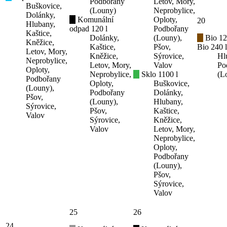
Podbořany
Letov, Mory,
Buškovice,
(Louny)
Neprobylice,
Dolánky,
Komunální
Oploty,
20
Hlubany,
odpad 120 l
Podbořany
Kaštice,
Dolánky,
(Louny),
Bio 12
Kněžice,
Kaštice,
Pšov,
Bio 240 l
Letov, Mory,
Kněžice,
Sýrovice,
Hl
Neprobylice,
Letov, Mory,
Valov
Po
Oploty,
Neprobylice,
Sklo 1100 l
(L
Podbořany
Oploty,
Buškovice,
(Louny),
Podbořany
Dolánky,
Pšov,
(Louny),
Hlubany,
Sýrovice,
Pšov,
Kaštice,
Valov
Sýrovice,
Kněžice,
Valov
Letov, Mory,
Neprobylice,
Oploty,
Podbořany
(Louny),
Pšov,
Sýrovice,
Valov
25
26
24