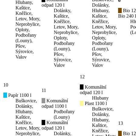
6
Hlubany,
odpad 120 l
Dolánky,
Kaštice,
Dolánky,
Hlubany,
Bio 12
Kněžice,
Kaštice,
Kaštice,
Bio 240 l
Letov, Mory,
Kněžice,
Kněžice,
Hl
Neprobylice,
Letov, Mory,
Letov, Mory,
Po
Oploty,
Neprobylice,
Neprobylice,
(L
Podbořany
Oploty,
Oploty,
(Louny),
Podbořany
Podbořany
Pšov,
(Louny),
(Louny),
Sýrovice,
Pšov,
Pšov,
Valov
Sýrovice,
Sýrovice,
Valov
Valov
12
10
Komunální
11
odpad 120 l
Papír 1100 l
Hlubany
Buškovice,
Komunální
Plast 1100 l
Dolánky,
odpad 1100 l
Buškovice,
Hlubany,
Podbořany
Dolánky,
Kaštice,
(Louny)
Hlubany,
Kněžice,
Komunální
13
Kaštice,
Letov, Mory,
odpad 120 l
Kněžice,
Neprobylice,
Dolánky,
Bio 12