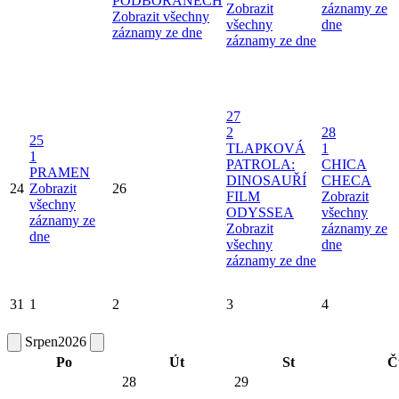
PODBOŘANECH
Zobrazit
záznamy ze
Zobrazit všechny
všechny
dne
záznamy ze dne
záznamy ze dne
27
2
28
25
TLAPKOVÁ
1
1
PATROLA:
CHICA
PRAMEN
DINOSAUŘÍ
CHECA
24
Zobrazit
26
FILM
Zobrazit
všechny
ODYSSEA
všechny
záznamy ze
Zobrazit
záznamy ze
dne
všechny
dne
záznamy ze dne
31
1
2
3
4
Srpen
2026
Po
Út
St
Č
28
29