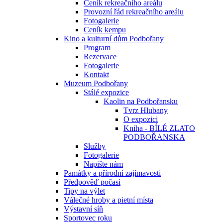
Ceník rekreačního areálu
Provozní řád rekreačního areálu
Fotogalerie
Ceník kempu
Kino a kulturní dům Podbořany
Program
Rezervace
Fotogalerie
Kontakt
Muzeum Podbořany
Stálé expozice
Kaolin na Podbořansku
Tvrz Hlubany
O expozici
Kniha - BÍLÉ ZLATO
PODBOŘANSKA
Služby
Fotogalerie
Napište nám
Památky a přírodní zajímavosti
Předpověď počasí
Tipy na výlet
Válečné hroby a pietní místa
Výstavní síň
Sportovec roku