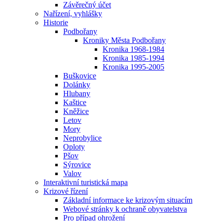
Závěrečný účet
Nařízení, vyhlášky
Historie
Podbořany
Kroniky Města Podbořany
Kronika 1968-1984
Kronika 1985-1994
Kronika 1995-2005
Buškovice
Dolánky
Hlubany
Kaštice
Kněžice
Letov
Mory
Neprobylice
Oploty
Pšov
Sýrovice
Valov
Interaktivní turistická mapa
Krizové řízení
Základní informace ke krizovým situacím
Webové stránky k ochraně obyvatelstva
Pro případ ohrožení