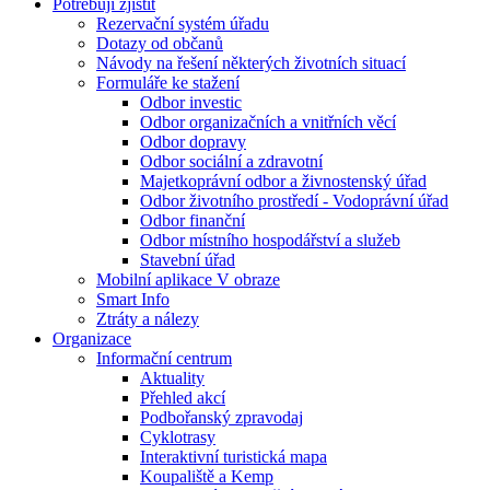
Potřebuji zjistit
Rezervační systém úřadu
Dotazy od občanů
Návody na řešení některých životních situací
Formuláře ke stažení
Odbor investic
Odbor organizačních a vnitřních věcí
Odbor dopravy
Odbor sociální a zdravotní
Majetkoprávní odbor a živnostenský úřad
Odbor životního prostředí - Vodoprávní úřad
Odbor finanční
Odbor místního hospodářství a služeb
Stavební úřad
Mobilní aplikace V obraze
Smart Info
Ztráty a nálezy
Organizace
Informační centrum
Aktuality
Přehled akcí
Podbořanský zpravodaj
Cyklotrasy
Interaktivní turistická mapa
Koupaliště a Kemp