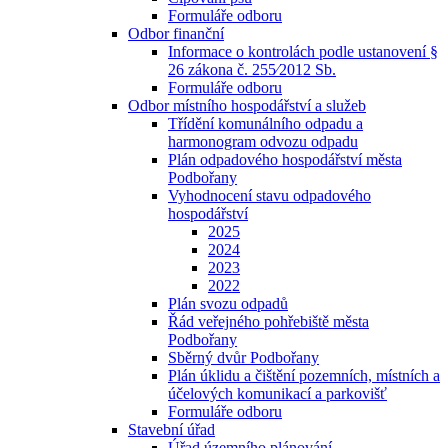
Formuláře odboru
Odbor finanční
Informace o kontrolách podle ustanovení §
26 zákona č. 255⁄2012 Sb.
Formuláře odboru
Odbor místního hospodářství a služeb
Třídění komunálního odpadu a
harmonogram odvozu odpadu
Plán odpadového hospodářství města
Podbořany
Vyhodnocení stavu odpadového
hospodářství
2025
2024
2023
2022
Plán svozu odpadů
Řád veřejného pohřebiště města
Podbořany
Sběrný dvůr Podbořany
Plán úklidu a čištění pozemních, místních a
účelových komunikací a parkovišť
Formuláře odboru
Stavební úřad
Úřad územního plánování