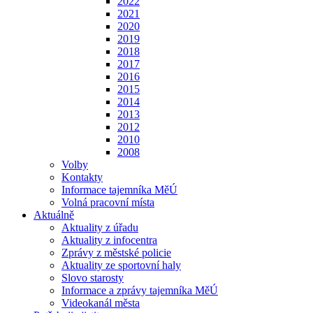
2022
2021
2020
2019
2018
2017
2016
2015
2014
2013
2012
2010
2008
Volby
Kontakty
Informace tajemníka MěÚ
Volná pracovní místa
Aktuálně
Aktuality z úřadu
Aktuality z infocentra
Zprávy z městské policie
Aktuality ze sportovní haly
Slovo starosty
Informace a zprávy tajemníka MěÚ
Videokanál města