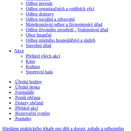
Odbor investic
Odbor organizačních a vnitřních věcí
Odbor dopravy
Odbor sociální a zdravotní
Majetkoprávní odbor a živnostenský úřad
Odbor životního prostředí - Vodoprávní úřad
Obor finanční
Odbor místního hospodářství a služeb
Stavební úřad
Akce
Přehled všech akcí
Kino
Kultura
Sportovní hala
Úřední hodiny
Úřední deska
Formuláře
Portál občana
Dotazy občanů
Přehled akcí
Rezervační systém
Poplatky
Hledáme praktického lékaře pro děti a dorost, zubaře a odborného