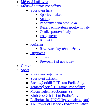
Městská knihovna
Městské služby Podbořany
Sportovní hala
Sportovní akce
Služby
Panoramatická prohlídka
Rezervační systém sportovní haly
Ceník sportovní haly
Fotogalerie
Kontakt
Kuželna
Rezervační systém kuželny
Ubytovna
O nás
Provozní řád ubytovny
Církve
Sport
Sportovní organizace
Sportovní zařízení
Šachový oddíl TJ Tatran Podbořany
Tenisový oddíl TJ Tatran Podbořany
Mocní Tuleni Podbořany z.s.
Klub českých turistů Podbořany
Podbořanská UNIO liga v malé kopané
TK Power of Dance - Power of Dance