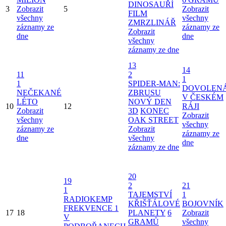
DINOSAUŘÍ
3
Zobrazit
5
Zobrazit
FILM
všechny
všechny
ZMRZLINÁŘ
záznamy ze
záznamy ze
Zobrazit
dne
dne
všechny
záznamy ze dne
13
14
11
2
1
1
SPIDER-MAN:
DOVOLEN
NEČEKANÉ
ZBRUSU
V ČESKÉM
LÉTO
NOVÝ DEN
10
12
RÁJI
Zobrazit
3D
KONEC
Zobrazit
všechny
OAK STREET
všechny
záznamy ze
Zobrazit
záznamy ze
dne
všechny
dne
záznamy ze dne
20
19
2
21
1
TAJEMSTVÍ
1
RADIOKEMP
KŘIŠŤÁLOVÉ
BOJOVNÍK
FREKVENCE 1
17
18
PLANETY
6
Zobrazit
V
GRAMŮ
všechny