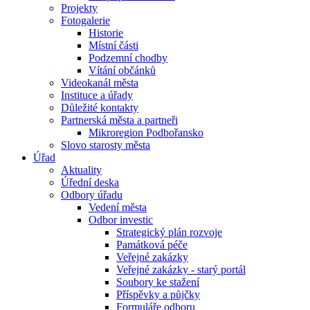
Projekty
Fotogalerie
Historie
Místní části
Podzemní chodby
Vítání občánků
Videokanál města
Instituce a úřady
Důležité kontakty
Partnerská města a partneři
Mikroregion Podbořansko
Slovo starosty města
Úřad
Aktuality
Úřední deska
Odbory úřadu
Vedení města
Odbor investic
Strategický plán rozvoje
Památková péče
Veřejné zakázky
Veřejné zakázky - starý portál
Soubory ke stažení
Příspěvky a půjčky
Formuláře odboru