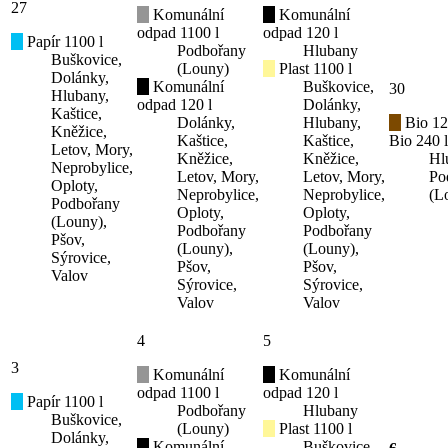
27
Komunální
Komunální
odpad 1100 l
odpad 120 l
Papír 1100 l
Podbořany
Hlubany
Buškovice,
(Louny)
Plast 1100 l
Dolánky,
Komunální
Buškovice,
30
Hlubany,
odpad 120 l
Dolánky,
Kaštice,
Dolánky,
Hlubany,
Bio 12
Kněžice,
Kaštice,
Kaštice,
Bio 240 l
Letov, Mory,
Kněžice,
Kněžice,
Hl
Neprobylice,
Letov, Mory,
Letov, Mory,
Po
Oploty,
Neprobylice,
Neprobylice,
(L
Podbořany
Oploty,
Oploty,
(Louny),
Podbořany
Podbořany
Pšov,
(Louny),
(Louny),
Sýrovice,
Pšov,
Pšov,
Valov
Sýrovice,
Sýrovice,
Valov
Valov
4
5
3
Komunální
Komunální
odpad 1100 l
odpad 120 l
Papír 1100 l
Podbořany
Hlubany
Buškovice,
(Louny)
Plast 1100 l
Dolánky,
Komunální
Buškovice,