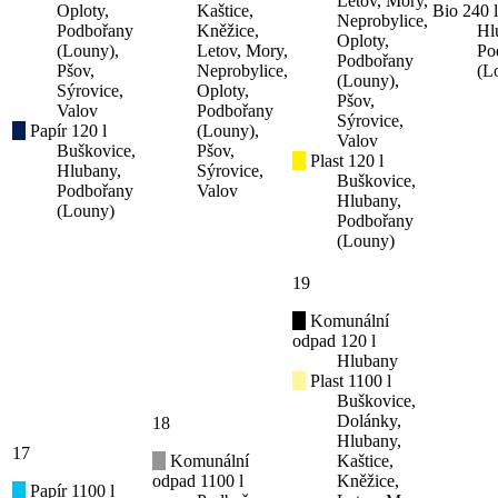
Letov, Mory,
Oploty,
Kaštice,
Bio 240 l
Neprobylice,
Podbořany
Kněžice,
Hl
Oploty,
(Louny),
Letov, Mory,
Po
Podbořany
Pšov,
Neprobylice,
(L
(Louny),
Sýrovice,
Oploty,
Pšov,
Valov
Podbořany
Sýrovice,
Papír 120 l
(Louny),
Valov
Buškovice,
Pšov,
Plast 120 l
Hlubany,
Sýrovice,
Buškovice,
Podbořany
Valov
Hlubany,
(Louny)
Podbořany
(Louny)
19
Komunální
odpad 120 l
Hlubany
Plast 1100 l
Buškovice,
Dolánky,
18
Hlubany,
17
Komunální
Kaštice,
odpad 1100 l
Kněžice,
Papír 1100 l