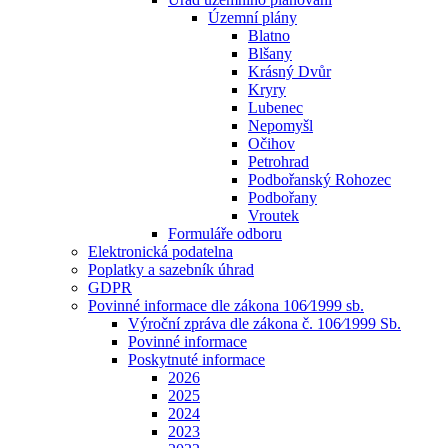
Územní plány
Blatno
Blšany
Krásný Dvůr
Kryry
Lubenec
Nepomyšl
Očihov
Petrohrad
Podbořanský Rohozec
Podbořany
Vroutek
Formuláře odboru
Elektronická podatelna
Poplatky a sazebník úhrad
GDPR
Povinné informace dle zákona 106⁄1999 sb.
Výroční zpráva dle zákona č. 106⁄1999 Sb.
Povinné informace
Poskytnuté informace
2026
2025
2024
2023