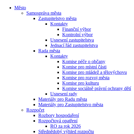
Město
Samospráva města
Zastupitelstvo města
Kontakty
Finanční výbor
Kontrolní výbor
Usnesení zastupitelstva
Jednací řád zastupitelstva
Rada města
Kontakty
Komise péče o občany
Komise pro místní části
Komise pro mládež a tělovýchovu
Komise pro rozvoj města
Komise pro kulturu
Komise sociálně právní ochrany dětí
Usnesení rady
Materiály pro Radu města
Materiály pro Zastupitelstvo města
Rozpočet
Rozbory hospodaření
Rozpočtová opatření
RO za rok 2026
Střednědobý výhled rozpočtu