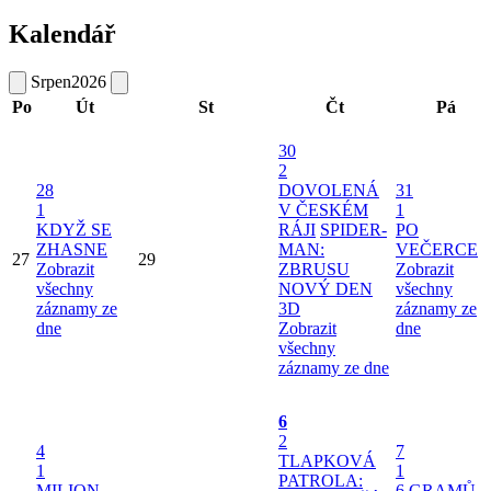
Kalendář
Srpen
2026
Po
Út
St
Čt
Pá
30
2
28
DOVOLENÁ
31
1
V ČESKÉM
1
KDYŽ SE
RÁJI
SPIDER-
PO
ZHASNE
MAN:
VEČERCE
27
29
Zobrazit
ZBRUSU
Zobrazit
všechny
NOVÝ DEN
všechny
záznamy ze
3D
záznamy ze
dne
Zobrazit
dne
všechny
záznamy ze dne
6
2
4
7
TLAPKOVÁ
1
1
PATROLA:
MILION
6 GRAMŮ