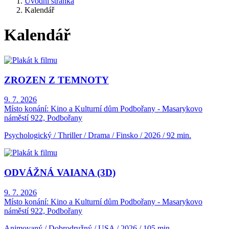
Úvodní stránka
Kalendář
Kalendář
ZROZEN Z TEMNOTY
9. 7. 2026
Místo konání:
Kino a Kulturní dům Podbořany - Masarykovo
náměstí 922, Podbořany
Psychologický / Thriller / Drama / Finsko / 2026 / 92 min.
ODVÁŽNÁ VAIANA (3D)
9. 7. 2026
Místo konání:
Kino a Kulturní dům Podbořany - Masarykovo
náměstí 922, Podbořany
Animovaný / Dobrodružný / USA / 2026 / 105 min.