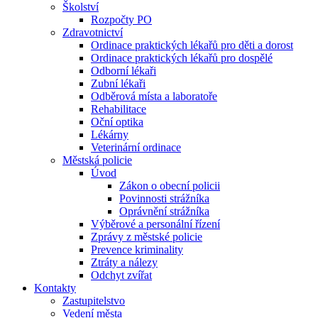
Školství
Rozpočty PO
Zdravotnictví
Ordinace praktických lékařů pro děti a dorost
Ordinace praktických lékařů pro dospělé
Odborní lékaři
Zubní lékaři
Odběrová místa a laboratoře
Rehabilitace
Oční optika
Lékárny
Veterinární ordinace
Městská policie
Úvod
Zákon o obecní policii
Povinnosti strážníka
Oprávnění strážníka
Výběrové a personální řízení
Zprávy z městské policie
Prevence kriminality
Ztráty a nálezy
Odchyt zvířat
Kontakty
Zastupitelstvo
Vedení města