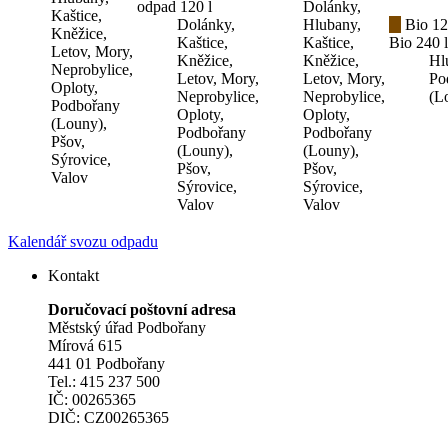
odpad 120 l
Dolánky,
Kaštice,
Dolánky,
Hlubany,
Bio 12
Kněžice,
Kaštice,
Kaštice,
Bio 240 l
Letov, Mory,
Kněžice,
Kněžice,
Hl
Neprobylice,
Letov, Mory,
Letov, Mory,
Po
Oploty,
Neprobylice,
Neprobylice,
(L
Podbořany
Oploty,
Oploty,
(Louny),
Podbořany
Podbořany
Pšov,
(Louny),
(Louny),
Sýrovice,
Pšov,
Pšov,
Valov
Sýrovice,
Sýrovice,
Valov
Valov
Kalendář svozu odpadu
Kontakt
Doručovací poštovní adresa
Městský úřad Podbořany
Mírová 615
441 01 Podbořany
Tel.: 415 237 500
IČ: 00265365
DIČ: CZ00265365