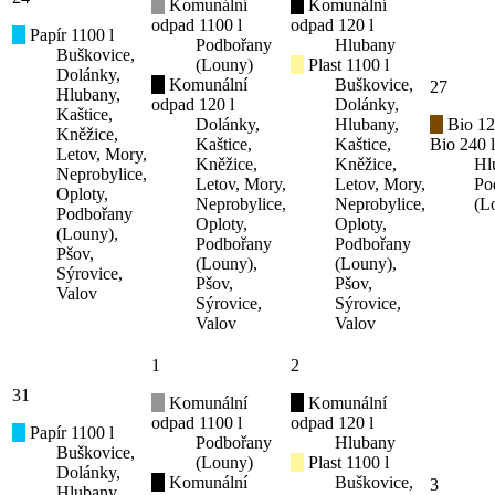
Komunální
Komunální
odpad 1100 l
odpad 120 l
Papír 1100 l
Podbořany
Hlubany
Buškovice,
(Louny)
Plast 1100 l
Dolánky,
Komunální
Buškovice,
27
Hlubany,
odpad 120 l
Dolánky,
Kaštice,
Dolánky,
Hlubany,
Bio 12
Kněžice,
Kaštice,
Kaštice,
Bio 240 l
Letov, Mory,
Kněžice,
Kněžice,
Hl
Neprobylice,
Letov, Mory,
Letov, Mory,
Po
Oploty,
Neprobylice,
Neprobylice,
(L
Podbořany
Oploty,
Oploty,
(Louny),
Podbořany
Podbořany
Pšov,
(Louny),
(Louny),
Sýrovice,
Pšov,
Pšov,
Valov
Sýrovice,
Sýrovice,
Valov
Valov
1
2
31
Komunální
Komunální
odpad 1100 l
odpad 120 l
Papír 1100 l
Podbořany
Hlubany
Buškovice,
(Louny)
Plast 1100 l
Dolánky,
Komunální
Buškovice,
3
Hlubany,