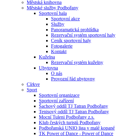
Městská knihovna
Městské služby Podbořany
Sportovní hala
Sportovní akce
Služby
Panoramatická prohlídka
Rezervační systém sportovní haly
Ceník sportovní haly
Fotogalerie
Kontakt
Kuželna
Rezervační systém kuželny
Ubytovna
O nás
Provozní řád ubytovny
Církve
Sport
Sportovní organizace
Sportovní zařízení
Šachový oddíl TJ Tatran Podbořany
Tenisový oddíl TJ Tatran Podbořany
Mocní Tuleni Podbořany z.s.
Klub českých turistů Podbořany
Podbořanská UNIO liga v malé kopané
TK Power of Dance - Power of Dance