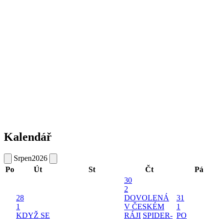
Kalendář
Srpen
2026
Po
Út
St
Čt
Pá
30
2
28
DOVOLENÁ
31
1
V ČESKÉM
1
KDYŽ SE
RÁJI
SPIDER-
PO