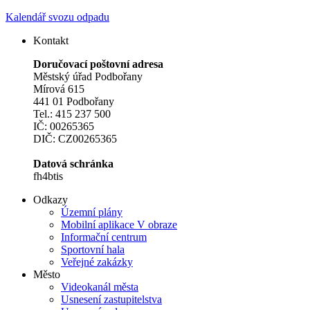
Kalendář svozu odpadu
Kontakt
Doručovací poštovní adresa
Městský úřad Podbořany
Mírová 615
441 01 Podbořany
Tel.: 415 237 500
IČ: 00265365
DIČ: CZ00265365
Datová schránka
fh4btis
Odkazy
Územní plány
Mobilní aplikace V obraze
Informační centrum
Sportovní hala
Veřejné zakázky
Město
Videokanál města
Usnesení zastupitelstva