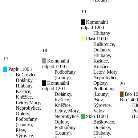
19
Komunální
odpad 120 l
Hlubany
Plast 1100 l
Buškovice,
Dolánky,
18
Hlubany,
17
Komunální
Kaštice,
odpad 1100 l
Kněžice,
Papír 1100 l
Podbořany
Letov, Mory,
Buškovice,
(Louny)
Neprobylice,
Dolánky,
Komunální
Oploty,
20
Hlubany,
odpad 120 l
Podbořany
Kaštice,
Dolánky,
(Louny),
Bio 12
Kněžice,
Kaštice,
Pšov,
Bio 240 l
Letov, Mory,
Kněžice,
Sýrovice,
Hl
Neprobylice,
Letov, Mory,
Valov
Po
Oploty,
Neprobylice,
Sklo 1100 l
(L
Podbořany
Oploty,
Buškovice,
(Louny),
Podbořany
Dolánky,
Pšov,
(Louny),
Hlubany,
Sýrovice,