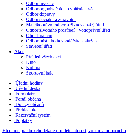
Odbor investic
Odbor organizačních a vnitřních věcí
Odbor dopravy
Odbor sociální a zdravotní
Majetkoprávní odbor a živnostenský úřad
Odbor životního prostředí - Vodoprávní úřad
Obor finanční
Odbor místního hospodářství a služeb
Stavební úřad
Akce
Přehled všech akcí
Kino
Kultura
Sportovní hala
Úřední hodiny
Úřední deska
Formuláře
Portál občana
Dotazy občanů
Přehled akcí
Rezervační systém
Poplatky
Hledáme praktického lékaře pro děti a dorost, zubaře a odborného