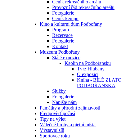
Ceník rekreačního areálu
Provozní řád rekreačního areálu
Fotogalerie
Ceník kempu
Kino a kulturní dům Podbořany
Program
Rezervace
Fotogalerie
Kontakt
Muzeum Podbořany
Stálé expozice
Kaolin na Podbořansku
Tvrz Hlubany
O expozici
Kniha - BÍLÉ ZLATO
PODBOŘANSKA
Služby
Fotogalerie
Napište nám
Památky a přírodní zajímavosti
Předpověď počasí
Tipy na výlet
Válečné hroby a pietní místa
Výstavní síň
Sportovec roku