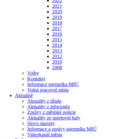
2022
2021
2020
2019
2018
2017
2016
2015
2014
2013
2012
2010
2008
Volby
Kontakty
Informace tajemníka MěÚ
Volná pracovní místa
Aktuálně
Aktuality z úřadu
Aktuality z infocentra
Zprávy z městské policie
Aktuality ze sportovní haly
Slovo starosty
Informace a zprávy tajemníka MěÚ
Videokanál města