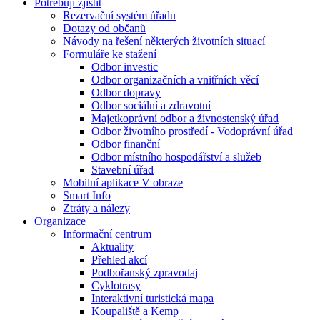
Potřebuji zjistit
Rezervační systém úřadu
Dotazy od občanů
Návody na řešení některých životních situací
Formuláře ke stažení
Odbor investic
Odbor organizačních a vnitřních věcí
Odbor dopravy
Odbor sociální a zdravotní
Majetkoprávní odbor a živnostenský úřad
Odbor životního prostředí - Vodoprávní úřad
Odbor finanční
Odbor místního hospodářství a služeb
Stavební úřad
Mobilní aplikace V obraze
Smart Info
Ztráty a nálezy
Organizace
Informační centrum
Aktuality
Přehled akcí
Podbořanský zpravodaj
Cyklotrasy
Interaktivní turistická mapa
Koupaliště a Kemp