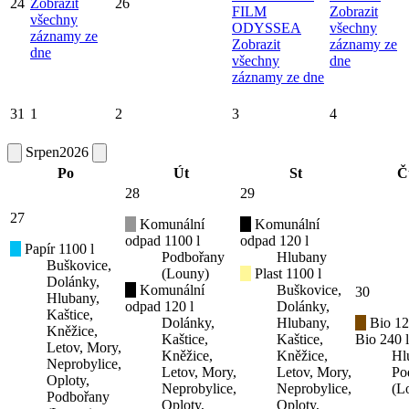
24
Zobrazit
26
FILM
Zobrazit
všechny
ODYSSEA
všechny
záznamy ze
Zobrazit
záznamy ze
dne
všechny
dne
záznamy ze dne
31
1
2
3
4
Srpen
2026
Po
Út
St
Č
28
29
27
Komunální
Komunální
odpad 1100 l
odpad 120 l
Papír 1100 l
Podbořany
Hlubany
Buškovice,
(Louny)
Plast 1100 l
Dolánky,
Komunální
Buškovice,
30
Hlubany,
odpad 120 l
Dolánky,
Kaštice,
Dolánky,
Hlubany,
Bio 12
Kněžice,
Kaštice,
Kaštice,
Bio 240 l
Letov, Mory,
Kněžice,
Kněžice,
Hl
Neprobylice,
Letov, Mory,
Letov, Mory,
Po
Oploty,
Neprobylice,
Neprobylice,
(L
Podbořany
Oploty,
Oploty,