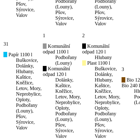
Podbořany
Podbořany
Pšov,
(Louny),
(Louny),
Sýrovice,
Pšov,
Pšov,
Valov
Sýrovice,
Sýrovice,
Valov
Valov
1
2
31
Komunální
Komunální
odpad 1100 l
odpad 120 l
Papír 1100 l
Podbořany
Hlubany
Buškovice,
(Louny)
Plast 1100 l
Dolánky,
Komunální
Buškovice,
3
Hlubany,
odpad 120 l
Dolánky,
Kaštice,
Dolánky,
Hlubany,
Bio 12
Kněžice,
Kaštice,
Kaštice,
Bio 240 l
Letov, Mory,
Kněžice,
Kněžice,
Hl
Neprobylice,
Letov, Mory,
Letov, Mory,
Po
Oploty,
Neprobylice,
Neprobylice,
(L
Podbořany
Oploty,
Oploty,
(Louny),
Podbořany
Podbořany
Pšov,
(Louny),
(Louny),
Sýrovice,
Pšov,
Pšov,
Valov
Sýrovice,
Sýrovice,
Valov
Valov