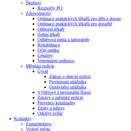
Školství
Rozpočty PO
Zdravotnictví
Ordinace praktických lékařů pro děti a dorost
Ordinace praktických lékařů pro dospělé
Odborní lékaři
Zubní lékaři
Odběrová místa a laboratoře
Rehabilitace
Oční optika
Lékárny
Veterinární ordinace
Městská policie
Úvod
Zákon o obecní policii
Povinnosti strážníka
Oprávnění strážníka
Výběrové a personální řízení
Zprávy z městské policie
Prevence kriminality
Ztráty a nálezy
Odchyt zvířat
Kontakty
Zastupitelstvo
Vedení města