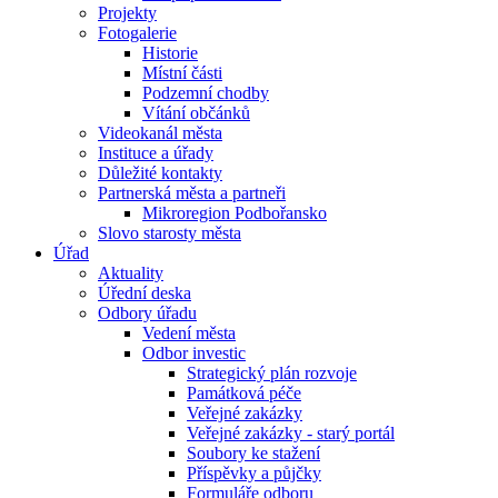
Projekty
Fotogalerie
Historie
Místní části
Podzemní chodby
Vítání občánků
Videokanál města
Instituce a úřady
Důležité kontakty
Partnerská města a partneři
Mikroregion Podbořansko
Slovo starosty města
Úřad
Aktuality
Úřední deska
Odbory úřadu
Vedení města
Odbor investic
Strategický plán rozvoje
Památková péče
Veřejné zakázky
Veřejné zakázky - starý portál
Soubory ke stažení
Příspěvky a půjčky
Formuláře odboru