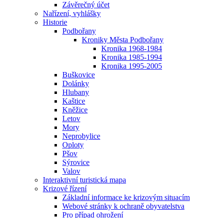
Závěrečný účet
Nařízení, vyhlášky
Historie
Podbořany
Kroniky Města Podbořany
Kronika 1968-1984
Kronika 1985-1994
Kronika 1995-2005
Buškovice
Dolánky
Hlubany
Kaštice
Kněžice
Letov
Mory
Neprobylice
Oploty
Pšov
Sýrovice
Valov
Interaktivní turistická mapa
Krizové řízení
Základní informace ke krizovým situacím
Webové stránky k ochraně obyvatelstva
Pro případ ohrožení