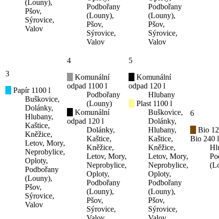
(Louny),
Podbořany
Podbořany
Pšov,
(Louny),
(Louny),
Sýrovice,
Pšov,
Pšov,
Valov
Sýrovice,
Sýrovice,
Valov
Valov
4
5
3
Komunální
Komunální
odpad 1100 l
odpad 120 l
Papír 1100 l
Podbořany
Hlubany
Buškovice,
(Louny)
Plast 1100 l
Dolánky,
Komunální
Buškovice,
6
Hlubany,
odpad 120 l
Dolánky,
Kaštice,
Dolánky,
Hlubany,
Bio 12
Kněžice,
Kaštice,
Kaštice,
Bio 240 l
Letov, Mory,
Kněžice,
Kněžice,
Hl
Neprobylice,
Letov, Mory,
Letov, Mory,
Po
Oploty,
Neprobylice,
Neprobylice,
(L
Podbořany
Oploty,
Oploty,
(Louny),
Podbořany
Podbořany
Pšov,
(Louny),
(Louny),
Sýrovice,
Pšov,
Pšov,
Valov
Sýrovice,
Sýrovice,
Valov
Valov