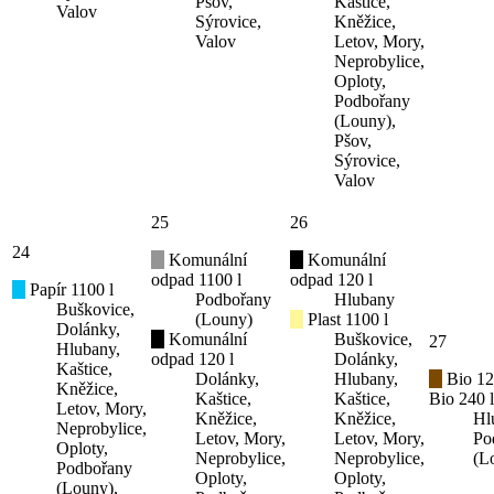
Pšov,
Kaštice,
Valov
Sýrovice,
Kněžice,
Valov
Letov, Mory,
Neprobylice,
Oploty,
Podbořany
(Louny),
Pšov,
Sýrovice,
Valov
25
26
24
Komunální
Komunální
odpad 1100 l
odpad 120 l
Papír 1100 l
Podbořany
Hlubany
Buškovice,
(Louny)
Plast 1100 l
Dolánky,
Komunální
Buškovice,
27
Hlubany,
odpad 120 l
Dolánky,
Kaštice,
Dolánky,
Hlubany,
Bio 12
Kněžice,
Kaštice,
Kaštice,
Bio 240 l
Letov, Mory,
Kněžice,
Kněžice,
Hl
Neprobylice,
Letov, Mory,
Letov, Mory,
Po
Oploty,
Neprobylice,
Neprobylice,
(L
Podbořany
Oploty,
Oploty,
(Louny),