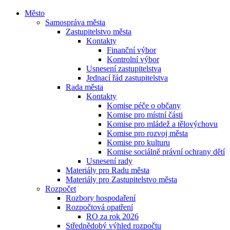
Město
Samospráva města
Zastupitelstvo města
Kontakty
Finanční výbor
Kontrolní výbor
Usnesení zastupitelstva
Jednací řád zastupitelstva
Rada města
Kontakty
Komise péče o občany
Komise pro místní části
Komise pro mládež a tělovýchovu
Komise pro rozvoj města
Komise pro kulturu
Komise sociálně právní ochrany dětí
Usnesení rady
Materiály pro Radu města
Materiály pro Zastupitelstvo města
Rozpočet
Rozbory hospodaření
Rozpočtová opatření
RO za rok 2026
Střednědobý výhled rozpočtu