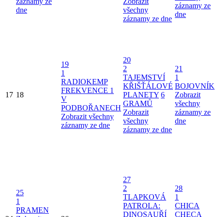
záznamy ze
Zobrazit
záznamy ze
dne
všechny
dne
záznamy ze dne
20
19
2
21
1
TAJEMSTVÍ
1
RADIOKEMP
KŘIŠŤÁLOVÉ
BOJOVNÍK
FREKVENCE 1
17
18
PLANETY
6
Zobrazit
V
GRAMŮ
všechny
PODBOŘANECH
Zobrazit
záznamy ze
Zobrazit všechny
všechny
dne
záznamy ze dne
záznamy ze dne
27
2
28
25
TLAPKOVÁ
1
1
PATROLA:
CHICA
PRAMEN
DINOSAUŘÍ
CHECA