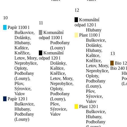
12
10
Komunální
11
odpad 120 l
Papír 1100 l
Hlubany
Buškovice,
Komunální
Plast 1100 l
Dolánky,
odpad 1100 l
Buškovice,
Hlubany,
Podbořany
Dolánky,
Kaštice,
(Louny)
Hlubany,
Kněžice,
Komunální
13
Kaštice,
Letov, Mory,
odpad 120 l
Kněžice,
Neprobylice,
Dolánky,
Bio 12
Letov, Mory,
Oploty,
Kaštice,
Bio 240 l
Neprobylice,
Podbořany
Kněžice,
Hl
Oploty,
(Louny),
Letov, Mory,
Po
Podbořany
Pšov,
Neprobylice,
(L
(Louny),
Sýrovice,
Oploty,
Pšov,
Valov
Podbořany
Sýrovice,
Papír 120 l
(Louny),
Valov
Buškovice,
Pšov,
Plast 120 l
Hlubany,
Sýrovice,
Buškovice,
Podbořany
Valov
Hlubany,
(Louny)
Podbořany
(Louny)