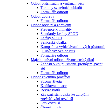
Odbor organizační a vnitřních věcí
Termíny svatebních obřadů
Formuláře odboru
Odbor dopravy
Formuláře odboru
Odbor sociální a zdravotní
Prevence kriminality
Standardy kvality SPOD
Letáky SPOD
Seniorská obálka
Kampaň na vyhledávání nových pěstounů
„Rubínek“ Senior Bus
Formuláře odboru
Majetkoprávní odbor a živnostenský úřad
Žádosti o koupi, směnu, pronájem, pacht
atd
Formuláře odboru
Odbor životního prostředí
Stromy života
Kotlíková dotace
Revize kotlů
Závazná stanoviska ke zdrojům
znečišťování ovzduší
Stav ovzduší
Čipování psů