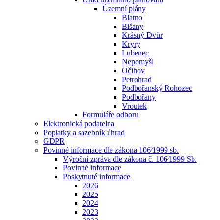
Územní plány
Blatno
Blšany
Krásný Dvůr
Kryry
Lubenec
Nepomyšl
Očihov
Petrohrad
Podbořanský Rohozec
Podbořany
Vroutek
Formuláře odboru
Elektronická podatelna
Poplatky a sazebník úhrad
GDPR
Povinné informace dle zákona 106⁄1999 sb.
Výroční zpráva dle zákona č. 106⁄1999 Sb.
Povinné informace
Poskytnuté informace
2026
2025
2024
2023