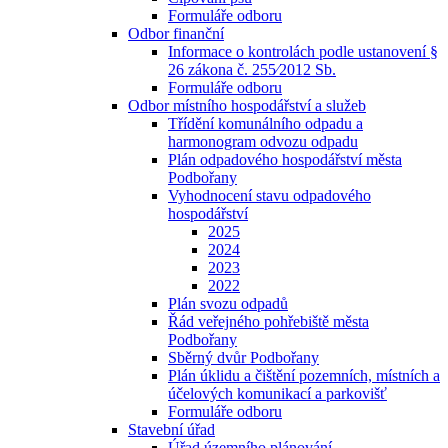
Formuláře odboru
Odbor finanční
Informace o kontrolách podle ustanovení §
26 zákona č. 255⁄2012 Sb.
Formuláře odboru
Odbor místního hospodářství a služeb
Třídění komunálního odpadu a
harmonogram odvozu odpadu
Plán odpadového hospodářství města
Podbořany
Vyhodnocení stavu odpadového
hospodářství
2025
2024
2023
2022
Plán svozu odpadů
Řád veřejného pohřebiště města
Podbořany
Sběrný dvůr Podbořany
Plán úklidu a čištění pozemních, místních a
účelových komunikací a parkovišť
Formuláře odboru
Stavební úřad
Úřad územního plánování