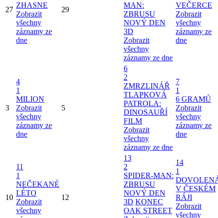
ZHASNE
MAN:
VEČERCE
27
29
Zobrazit
ZBRUSU
Zobrazit
všechny
NOVÝ DEN
všechny
záznamy ze
3D
záznamy ze
dne
Zobrazit
dne
všechny
záznamy ze dne
6
2
4
7
ZMRZLINÁŘ
1
1
TLAPKOVÁ
MILION
6 GRAMŮ
PATROLA:
3
Zobrazit
5
Zobrazit
DINOSAUŘÍ
všechny
všechny
FILM
záznamy ze
záznamy ze
Zobrazit
dne
dne
všechny
záznamy ze dne
13
14
11
2
1
1
SPIDER-MAN:
DOVOLEN
NEČEKANÉ
ZBRUSU
V ČESKÉM
LÉTO
NOVÝ DEN
10
12
RÁJI
Zobrazit
3D
KONEC
Zobrazit
všechny
OAK STREET
všechny