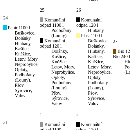
25
26
24
Komunální
Komunální
odpad 1100 l
odpad 120 l
Papír 1100 l
Podbořany
Hlubany
Buškovice,
(Louny)
Plast 1100 l
Dolánky,
Komunální
Buškovice,
27
Hlubany,
odpad 120 l
Dolánky,
Kaštice,
Dolánky,
Hlubany,
Bio 12
Kněžice,
Kaštice,
Kaštice,
Bio 240 l
Letov, Mory,
Kněžice,
Kněžice,
Hl
Neprobylice,
Letov, Mory,
Letov, Mory,
Po
Oploty,
Neprobylice,
Neprobylice,
(L
Podbořany
Oploty,
Oploty,
(Louny),
Podbořany
Podbořany
Pšov,
(Louny),
(Louny),
Sýrovice,
Pšov,
Pšov,
Valov
Sýrovice,
Sýrovice,
Valov
Valov
1
2
31
Komunální
Komunální
odpad 1100 l
odpad 120 l