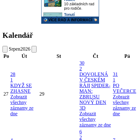
Kalendář
Srpen
2026
Po
Út
St
Čt
Pá
30
2
28
DOVOLENÁ
31
1
V ČESKÉM
1
KDYŽ SE
RÁJI
SPIDER-
PO
ZHASNE
MAN:
VEČERCE
27
29
Zobrazit
ZBRUSU
Zobrazit
všechny
NOVÝ DEN
všechny
záznamy ze
3D
záznamy ze
dne
Zobrazit
dne
všechny
záznamy ze dne
6
2