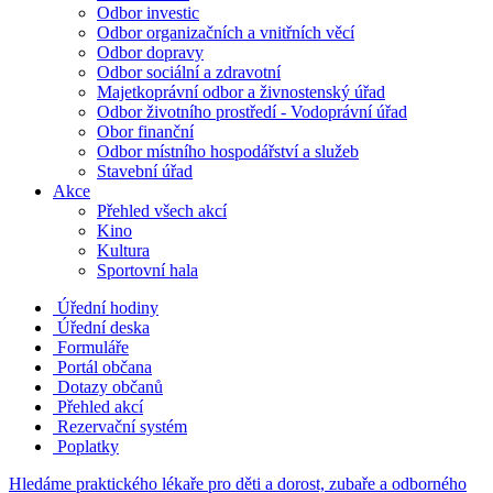
Odbor investic
Odbor organizačních a vnitřních věcí
Odbor dopravy
Odbor sociální a zdravotní
Majetkoprávní odbor a živnostenský úřad
Odbor životního prostředí - Vodoprávní úřad
Obor finanční
Odbor místního hospodářství a služeb
Stavební úřad
Akce
Přehled všech akcí
Kino
Kultura
Sportovní hala
Úřední hodiny
Úřední deska
Formuláře
Portál občana
Dotazy občanů
Přehled akcí
Rezervační systém
Poplatky
Hledáme praktického lékaře pro děti a dorost, zubaře a odborného