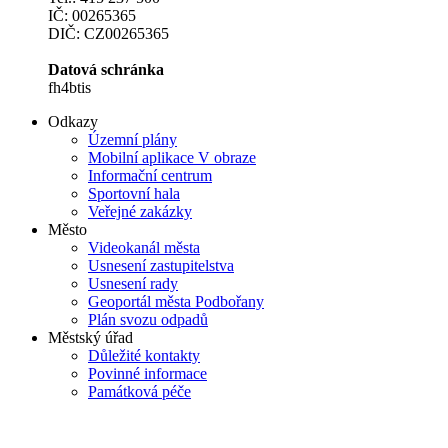
IČ: 00265365
DIČ: CZ00265365
Datová schránka
fh4btis
Odkazy
Územní plány
Mobilní aplikace V obraze
Informační centrum
Sportovní hala
Veřejné zakázky
Město
Videokanál města
Usnesení zastupitelstva
Usnesení rady
Geoportál města Podbořany
Plán svozu odpadů
Městský úřad
Důležité kontakty
Povinné informace
Památková péče