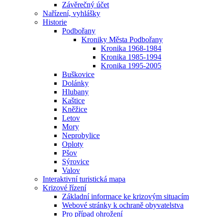
Závěrečný účet
Nařízení, vyhlášky
Historie
Podbořany
Kroniky Města Podbořany
Kronika 1968-1984
Kronika 1985-1994
Kronika 1995-2005
Buškovice
Dolánky
Hlubany
Kaštice
Kněžice
Letov
Mory
Neprobylice
Oploty
Pšov
Sýrovice
Valov
Interaktivní turistická mapa
Krizové řízení
Základní informace ke krizovým situacím
Webové stránky k ochraně obyvatelstva
Pro případ ohrožení