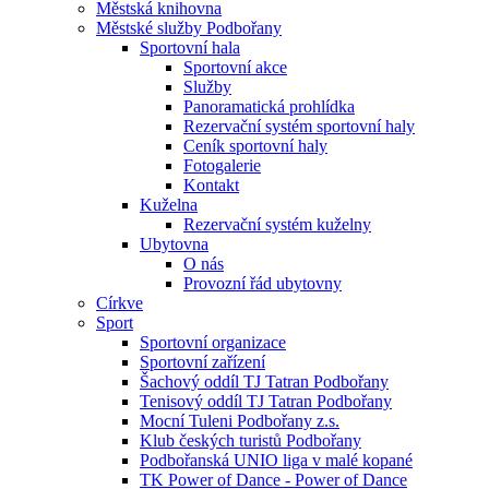
Městská knihovna
Městské služby Podbořany
Sportovní hala
Sportovní akce
Služby
Panoramatická prohlídka
Rezervační systém sportovní haly
Ceník sportovní haly
Fotogalerie
Kontakt
Kuželna
Rezervační systém kuželny
Ubytovna
O nás
Provozní řád ubytovny
Církve
Sport
Sportovní organizace
Sportovní zařízení
Šachový oddíl TJ Tatran Podbořany
Tenisový oddíl TJ Tatran Podbořany
Mocní Tuleni Podbořany z.s.
Klub českých turistů Podbořany
Podbořanská UNIO liga v malé kopané
TK Power of Dance - Power of Dance