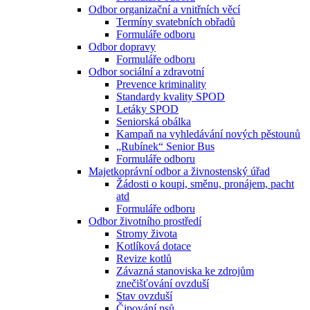
Odbor organizační a vnitřních věcí
Termíny svatebních obřadů
Formuláře odboru
Odbor dopravy
Formuláře odboru
Odbor sociální a zdravotní
Prevence kriminality
Standardy kvality SPOD
Letáky SPOD
Seniorská obálka
Kampaň na vyhledávání nových pěstounů
„Rubínek“ Senior Bus
Formuláře odboru
Majetkoprávní odbor a živnostenský úřad
Žádosti o koupi, směnu, pronájem, pacht
atd
Formuláře odboru
Odbor životního prostředí
Stromy života
Kotlíková dotace
Revize kotlů
Závazná stanoviska ke zdrojům
znečišťování ovzduší
Stav ovzduší
Čipování psů