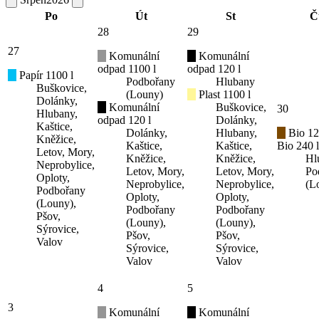
Po
Út
St
Č
28
29
27
Komunální
Komunální
odpad 1100 l
odpad 120 l
Papír 1100 l
Podbořany
Hlubany
Buškovice,
(Louny)
Plast 1100 l
Dolánky,
Komunální
Buškovice,
30
Hlubany,
odpad 120 l
Dolánky,
Kaštice,
Dolánky,
Hlubany,
Bio 12
Kněžice,
Kaštice,
Kaštice,
Bio 240 l
Letov, Mory,
Kněžice,
Kněžice,
Hl
Neprobylice,
Letov, Mory,
Letov, Mory,
Po
Oploty,
Neprobylice,
Neprobylice,
(L
Podbořany
Oploty,
Oploty,
(Louny),
Podbořany
Podbořany
Pšov,
(Louny),
(Louny),
Sýrovice,
Pšov,
Pšov,
Valov
Sýrovice,
Sýrovice,
Valov
Valov
4
5
3
Komunální
Komunální