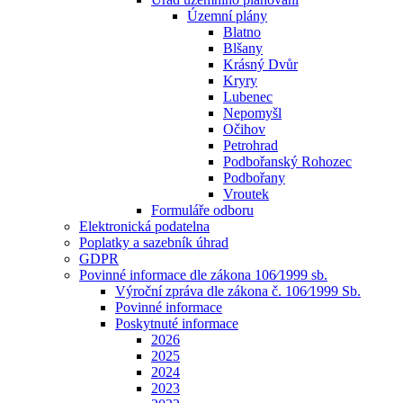
Územní plány
Blatno
Blšany
Krásný Dvůr
Kryry
Lubenec
Nepomyšl
Očihov
Petrohrad
Podbořanský Rohozec
Podbořany
Vroutek
Formuláře odboru
Elektronická podatelna
Poplatky a sazebník úhrad
GDPR
Povinné informace dle zákona 106⁄1999 sb.
Výroční zpráva dle zákona č. 106⁄1999 Sb.
Povinné informace
Poskytnuté informace
2026
2025
2024
2023