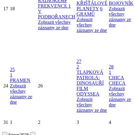
RADIOKEMP
KŘIŠŤÁLOVÉ
BOJOVNÍK
FREKVENCE 1
17
18
PLANETY
6
Zobrazit
V
GRAMŮ
všechny
PODBOŘANECH
Zobrazit
záznamy ze
Zobrazit všechny
všechny
dne
záznamy ze dne
záznamy ze dne
27
2
28
25
TLAPKOVÁ
1
1
PATROLA:
CHICA
PRAMEN
DINOSAUŘÍ
CHECA
24
Zobrazit
26
FILM
Zobrazit
všechny
ODYSSEA
všechny
záznamy ze
Zobrazit
záznamy ze
dne
všechny
dne
záznamy ze dne
31
1
2
3
4
Srpen
2026