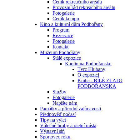
Ceník rekreačního areálu
Provozní řád rekreačního areálu
Fotogalerie
Ceník kempu
Kino a kulturní dům Podbořany
Program
Rezervace
Fotogalerie
Kontakt
Muzeum Podbořany
Stálé expozice
Kaolin na Podbořansku
Tvrz Hlubany
O expozici
Kniha - BÍLÉ ZLATO
PODBOŘANSKA
Služby
Fotogalerie
Napište nám
Památky a přírodní zajímavosti
Předpověď počasí
Tipy na výlet
Válečné hroby a pietní místa
Výstavní síň
Sportovec roku