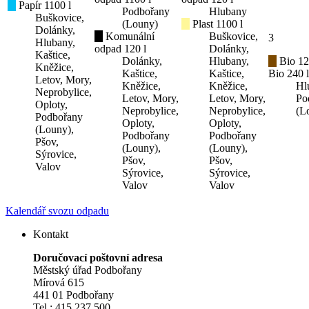
Papír 1100 l
Podbořany
Hlubany
Buškovice,
(Louny)
Plast 1100 l
Dolánky,
Komunální
Buškovice,
3
Hlubany,
odpad 120 l
Dolánky,
Kaštice,
Dolánky,
Hlubany,
Bio 12
Kněžice,
Kaštice,
Kaštice,
Bio 240 l
Letov, Mory,
Kněžice,
Kněžice,
Hl
Neprobylice,
Letov, Mory,
Letov, Mory,
Po
Oploty,
Neprobylice,
Neprobylice,
(L
Podbořany
Oploty,
Oploty,
(Louny),
Podbořany
Podbořany
Pšov,
(Louny),
(Louny),
Sýrovice,
Pšov,
Pšov,
Valov
Sýrovice,
Sýrovice,
Valov
Valov
Kalendář svozu odpadu
Kontakt
Doručovací poštovní adresa
Městský úřad Podbořany
Mírová 615
441 01 Podbořany
Tel.: 415 237 500