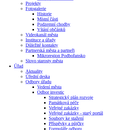
Projekty
Fotogalerie
Historie
Místní části
Podzemní chodby
Vítání občánků
Videokanál města
Instituce a úřady
Důležité kontakty
Partnerská města a partneři
Mikroregion Podbořansko
Slovo starosty města
Úřad
Aktuality
Úřední deska
Odbory úřadu
Vedení města
Odbor investic
Strategický plán rozvoje
Památková péče
Veřejné zakázky
Veřejné zakázky - starý portál
Soubory ke stažení
Příspěvky a půjčky
Formuláře odboru