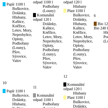
odpad 1100 l
odpad 120 l
Papír 1100 l
Podbořany
Hlubany
Buškovice,
(Louny)
Plast 1100 l
Dolánky,
Komunální
Buškovice,
6
Hlubany,
odpad 120 l
Dolánky,
Kaštice,
Dolánky,
Hlubany,
Bio 12
Kněžice,
Kaštice,
Kaštice,
Bio 240 l
Letov, Mory,
Kněžice,
Kněžice,
Hl
Neprobylice,
Letov, Mory,
Letov, Mory,
Po
Oploty,
Neprobylice,
Neprobylice,
(L
Podbořany
Oploty,
Oploty,
(Louny),
Podbořany
Podbořany
Pšov,
(Louny),
(Louny),
Sýrovice,
Pšov,
Pšov,
Valov
Sýrovice,
Sýrovice,
Valov
Valov
12
10
Komunální
11
odpad 120 l
Papír 1100 l
Hlubany
Buškovice,
Komunální
Plast 1100 l
Dolánky,
odpad 1100 l
Buškovice,
Hlubany,
Podbořany
Dolánky,