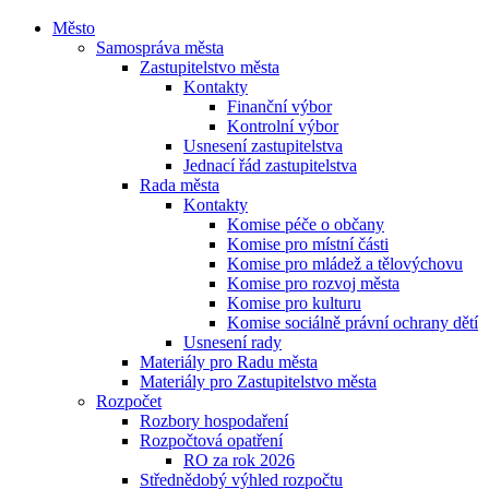
Město
Samospráva města
Zastupitelstvo města
Kontakty
Finanční výbor
Kontrolní výbor
Usnesení zastupitelstva
Jednací řád zastupitelstva
Rada města
Kontakty
Komise péče o občany
Komise pro místní části
Komise pro mládež a tělovýchovu
Komise pro rozvoj města
Komise pro kulturu
Komise sociálně právní ochrany dětí
Usnesení rady
Materiály pro Radu města
Materiály pro Zastupitelstvo města
Rozpočet
Rozbory hospodaření
Rozpočtová opatření
RO za rok 2026
Střednědobý výhled rozpočtu