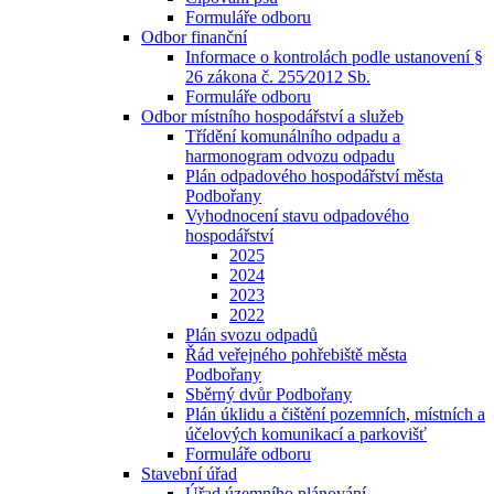
Formuláře odboru
Odbor finanční
Informace o kontrolách podle ustanovení §
26 zákona č. 255⁄2012 Sb.
Formuláře odboru
Odbor místního hospodářství a služeb
Třídění komunálního odpadu a
harmonogram odvozu odpadu
Plán odpadového hospodářství města
Podbořany
Vyhodnocení stavu odpadového
hospodářství
2025
2024
2023
2022
Plán svozu odpadů
Řád veřejného pohřebiště města
Podbořany
Sběrný dvůr Podbořany
Plán úklidu a čištění pozemních, místních a
účelových komunikací a parkovišť
Formuláře odboru
Stavební úřad
Úřad územního plánování