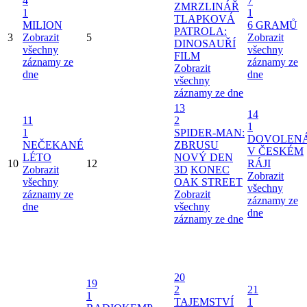
4
7
ZMRZLINÁŘ
1
1
TLAPKOVÁ
MILION
6 GRAMŮ
PATROLA:
3
Zobrazit
5
Zobrazit
DINOSAUŘÍ
všechny
všechny
FILM
záznamy ze
záznamy ze
Zobrazit
dne
dne
všechny
záznamy ze dne
13
14
11
2
1
1
SPIDER-MAN:
DOVOLEN
NEČEKANÉ
ZBRUSU
V ČESKÉM
LÉTO
NOVÝ DEN
10
12
RÁJI
Zobrazit
3D
KONEC
Zobrazit
všechny
OAK STREET
všechny
záznamy ze
Zobrazit
záznamy ze
dne
všechny
dne
záznamy ze dne
20
19
2
21
1
TAJEMSTVÍ
1