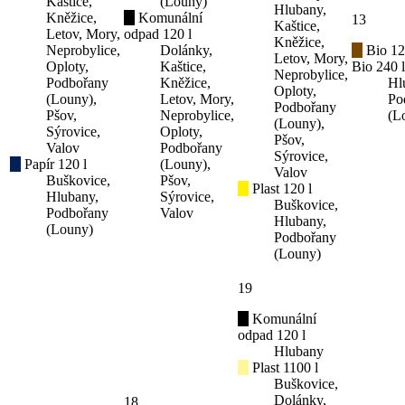
Kaštice,
(Louny)
Hlubany,
Kněžice,
Komunální
13
Kaštice,
Letov, Mory,
odpad 120 l
Kněžice,
Neprobylice,
Dolánky,
Bio 12
Letov, Mory,
Oploty,
Kaštice,
Bio 240 l
Neprobylice,
Podbořany
Kněžice,
Hl
Oploty,
(Louny),
Letov, Mory,
Po
Podbořany
Pšov,
Neprobylice,
(L
(Louny),
Sýrovice,
Oploty,
Pšov,
Valov
Podbořany
Sýrovice,
Papír 120 l
(Louny),
Valov
Buškovice,
Pšov,
Plast 120 l
Hlubany,
Sýrovice,
Buškovice,
Podbořany
Valov
Hlubany,
(Louny)
Podbořany
(Louny)
19
Komunální
odpad 120 l
Hlubany
Plast 1100 l
Buškovice,
Dolánky,
18