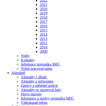
2022
2021
2020
2019
2018
2017
2016
2015
2014
2013
2012
2010
2008
Volby
Kontakty
Informace tajemníka MěÚ
Volná pracovní místa
Aktuálně
Aktuality z úřadu
Aktuality z infocentra
Zprávy z městské policie
Aktuality ze sportovní haly
Slovo starosty
Informace a zprávy tajemníka MěÚ
Videokanál města