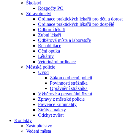
Školství
Rozpočty PO
Zdravotnictví
Ordinace praktických lékařů pro děti a dorost
Ordinace praktických lékařů pro dospělé
Odborní lékaři
Zubní lékaři
Odběrová místa a laboratoře
Rehabilitace
Oční optika
Lékárny
Veterinární ordinace
Městská policie
Úvod
Zákon o obecní policii
Povinnosti strážníka
Oprávnění strážníka
Výběrové a personální řízení
Zprávy z městské policie
Prevence kriminality
Ztráty a nálezy
Odchyt zvířat
Kontakty
Zastupitelstvo
Vedení města