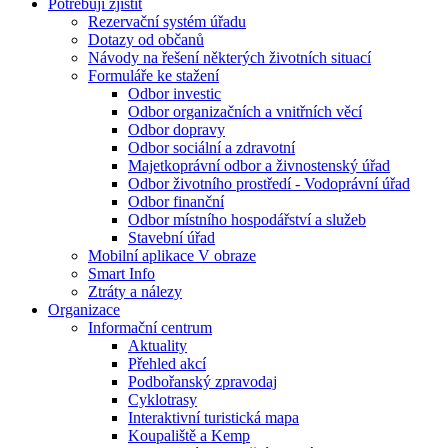
Potřebuji zjistit
Rezervační systém úřadu
Dotazy od občanů
Návody na řešení některých životních situací
Formuláře ke stažení
Odbor investic
Odbor organizačních a vnitřních věcí
Odbor dopravy
Odbor sociální a zdravotní
Majetkoprávní odbor a živnostenský úřad
Odbor životního prostředí - Vodoprávní úřad
Odbor finanční
Odbor místního hospodářství a služeb
Stavební úřad
Mobilní aplikace V obraze
Smart Info
Ztráty a nálezy
Organizace
Informační centrum
Aktuality
Přehled akcí
Podbořanský zpravodaj
Cyklotrasy
Interaktivní turistická mapa
Koupaliště a Kemp