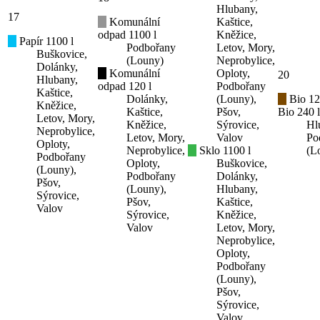
Hlubany,
17
Komunální
Kaštice,
odpad 1100 l
Kněžice,
Papír 1100 l
Podbořany
Letov, Mory,
Buškovice,
(Louny)
Neprobylice,
Dolánky,
Komunální
Oploty,
20
Hlubany,
odpad 120 l
Podbořany
Kaštice,
Dolánky,
(Louny),
Bio 12
Kněžice,
Kaštice,
Pšov,
Bio 240 l
Letov, Mory,
Kněžice,
Sýrovice,
Hl
Neprobylice,
Letov, Mory,
Valov
Po
Oploty,
Neprobylice,
Sklo 1100 l
(L
Podbořany
Oploty,
Buškovice,
(Louny),
Podbořany
Dolánky,
Pšov,
(Louny),
Hlubany,
Sýrovice,
Pšov,
Kaštice,
Valov
Sýrovice,
Kněžice,
Valov
Letov, Mory,
Neprobylice,
Oploty,
Podbořany
(Louny),
Pšov,
Sýrovice,
Valov